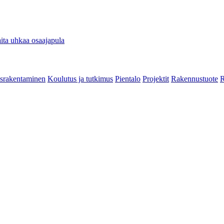
ita uhkaa osaajapula
srakentaminen
Koulutus ja tutkimus
Pientalo
Projektit
Rakennustuote
R