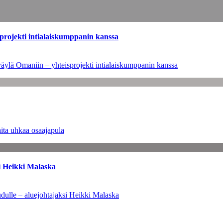
sprojekti intialaiskumppanin kanssa
väylä Omaniin – yhteisprojekti intialaiskumppanin kanssa
ita uhkaa osaajapula
i Heikki Malaska
dulle – aluejohtajaksi Heikki Malaska