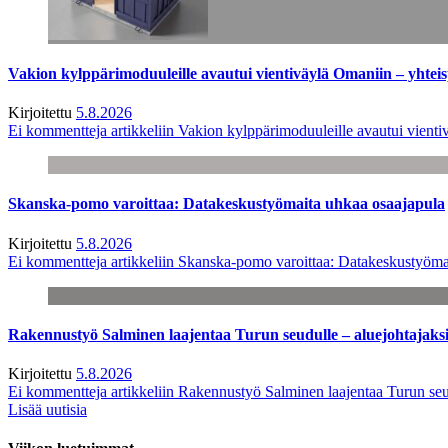
Vakion kylppärimoduuleille avautui vientiväylä Omaniin – yhtei
Kirjoitettu
5.8.2026
Ei kommentteja
artikkeliin Vakion kylppärimoduuleille avautui vienti
Skanska-pomo varoittaa: Datakeskustyömaita uhkaa osaajapula
Kirjoitettu
5.8.2026
Ei kommentteja
artikkeliin Skanska-pomo varoittaa: Datakeskustyöma
Rakennustyö Salminen laajentaa Turun seudulle – aluejohtajaks
Kirjoitettu
5.8.2026
Ei kommentteja
artikkeliin Rakennustyö Salminen laajentaa Turun seu
Lisää uutisia