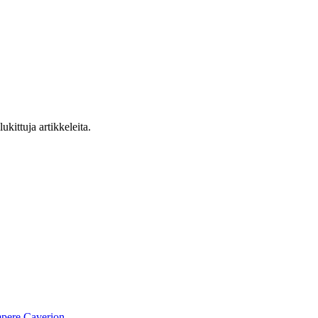
ukittuja artikkeleita.
pere
Caverion