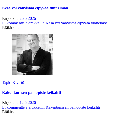
Kesä voi vahvistaa elpyvää tunnelmaa
Kirjoitettu
26.6.2026
Ei kommentteja
artikkeliin Kesä voi vahvistaa elpyvää tunnelmaa
Pääkirjoitus
Tapio Kivistö
Rakentamisen painopiste keikahti
Kirjoitettu
12.6.2026
Ei kommentteja
artikkeliin Rakentamisen painopiste keikahti
Pääkirjoitus