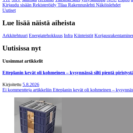
Kirjaudu sisään
Rekisteröidy
Tilaa Rakennuslehti
Näköislehdet
Uutiset
Lue lisää näistä aiheista
Arkkitehtuuri
Energiatehokkuus
Infra
Kiinteistöt
Korjausrakentamine
Uutisissa nyt
Uusimmat artikkelit
Etteplanin kevät oli kohmeinen – kysynnässä silti pientä piristyst
Kirjoitettu
5.8.2026
Ei kommentteja
artikkeliin Etteplanin kevät oli kohmeinen – kysynnässä