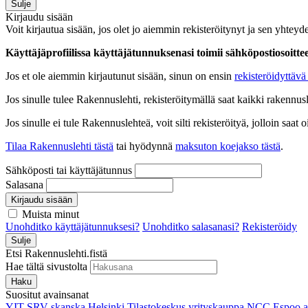
Sulje
Kirjaudu sisään
Voit kirjautua sisään, jos olet jo aiemmin rekisteröitynyt ja sen yhteyde
Käyttäjäprofiilissa käyttäjätunnuksenasi toimii sähköpostiosoittees
Jos et ole aiemmin kirjautunut sisään, sinun on ensin
rekisteröidyttävä 
Jos sinulle tulee Rakennuslehti, rekisteröitymällä saat kaikki rakennusle
Jos sinulle ei tule Rakennuslehteä, voit silti rekisteröityä, jolloin sa
Tilaa Rakennuslehti tästä
tai hyödynnä
maksuton koejakso tästä
.
Sähköposti tai käyttäjätunnus
Salasana
Kirjaudu sisään
Muista minut
Unohditko käyttäjätunnuksesi?
Unohditko salasanasi?
Rekisteröidy
Sulje
Etsi Rakennuslehti.fistä
Hae tältä sivustolta
Haku
Suositut avainsanat
YIT
SRV
skanska
Helsinki
Tilastokeskus
yrityskauppa
NCC
Espoo