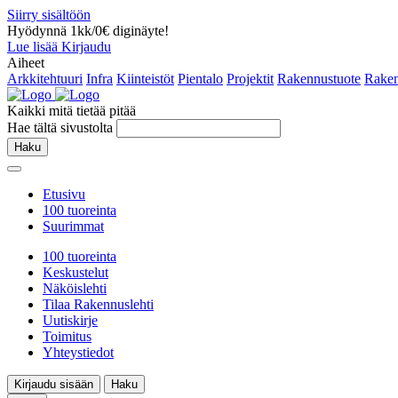
Siirry sisältöön
Hyödynnä 1kk/0€ diginäyte!
Lue lisää
Kirjaudu
Aiheet
Arkkitehtuuri
Infra
Kiinteistöt
Pientalo
Projektit
Rakennustuote
Raken
Kaikki mitä tietää pitää
Hae tältä sivustolta
Haku
Etusivu
100 tuoreinta
Suurimmat
100 tuoreinta
Keskustelut
Näköislehti
Tilaa Rakennuslehti
Uutiskirje
Toimitus
Yhteystiedot
Kirjaudu sisään
Haku