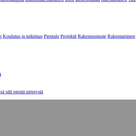
n
Koulutus ja tutkimus
Pientalo
Projektit
Rakennustuote
Rakentaminen
ä
 silti pientä piristystä