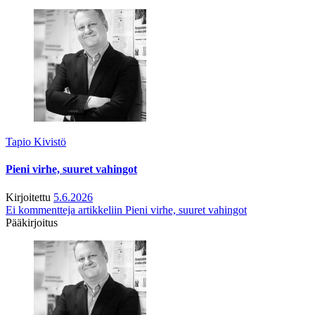
Tapio Kivistö
Pieni virhe, suuret vahingot
Kirjoitettu
5.6.2026
Ei kommentteja
artikkeliin Pieni virhe, suuret vahingot
Pääkirjoitus