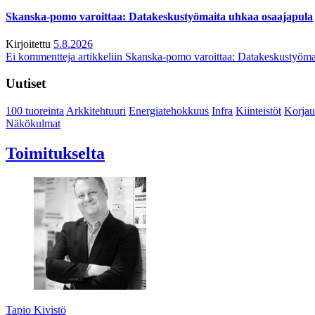
Skanska-pomo varoittaa: Datakeskustyömaita uhkaa osaajapula
Kirjoitettu
5.8.2026
Ei kommentteja
artikkeliin Skanska-pomo varoittaa: Datakeskustyöma
Uutiset
100 tuoreinta
Arkkitehtuuri
Energiatehokkuus
Infra
Kiinteistöt
Korjau
Näkökulmat
Toimitukselta
Tapio Kivistö