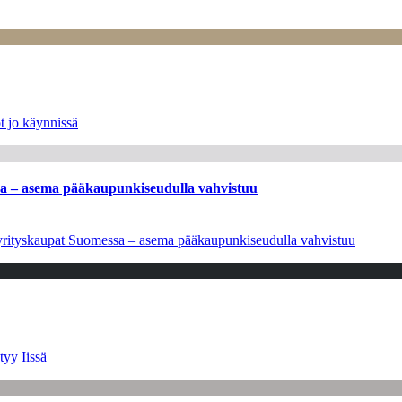
t jo käynnissä
ssa – asema pääkaupunkiseudulla vahvistuu
en yrityskaupat Suomessa – asema pääkaupunkiseudulla vahvistuu
tyy Iissä