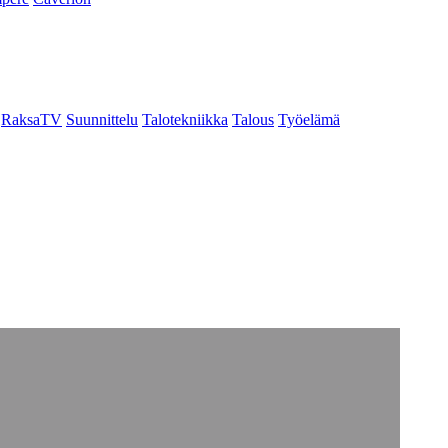
RaksaTV
Suunnittelu
Talotekniikka
Talous
Työelämä