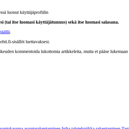
ssä luonut käyttäjäprofiilin
i (tai itse luomasi käyttäjätunnus) sekä itse luomasi salasana.
täällä
.
hti.fi-sisällöt luettavaksesi.
at oikeuden kommentoida lukottomia artikkeleita, mutta et pääse lukemaan l
asuntokauppa
asuntorakentaminen
Infra
talotekniikka
rakentaminen
Tam