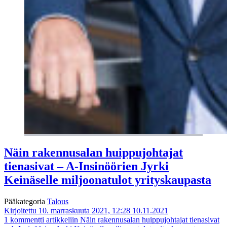
Näin rakennusalan huippujohtajat
tienasivat – A-Insinöörien Jyrki
Keinäselle miljoonatulot yrityskaupasta
Pääkategoria
Talous
Kirjoitettu 10. marraskuuta 2021, 12:28
10.11.2021
1 kommentti
artikkeliin Näin rakennusalan huippujohtajat tienasivat