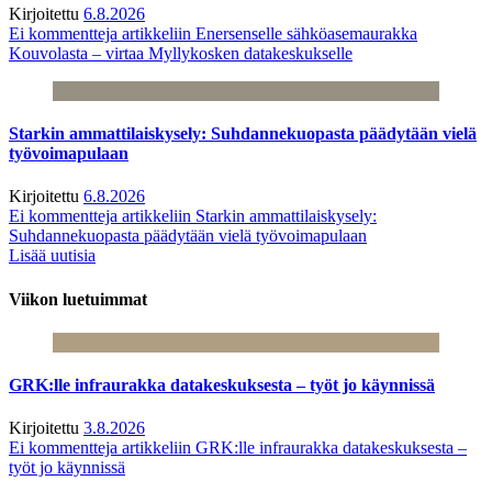
Kirjoitettu
6.8.2026
Ei kommentteja
artikkeliin Enersenselle sähköasemaurakka
Kouvolasta – virtaa Myllykosken datakeskukselle
Starkin ammattilaiskysely: Suhdannekuopasta päädytään vielä
työvoimapulaan
Kirjoitettu
6.8.2026
Ei kommentteja
artikkeliin Starkin ammattilaiskysely:
Suhdannekuopasta päädytään vielä työvoimapulaan
Lisää uutisia
Viikon luetuimmat
GRK:lle infraurakka datakeskuksesta – työt jo käynnissä
Kirjoitettu
3.8.2026
Ei kommentteja
artikkeliin GRK:lle infraurakka datakeskuksesta –
työt jo käynnissä