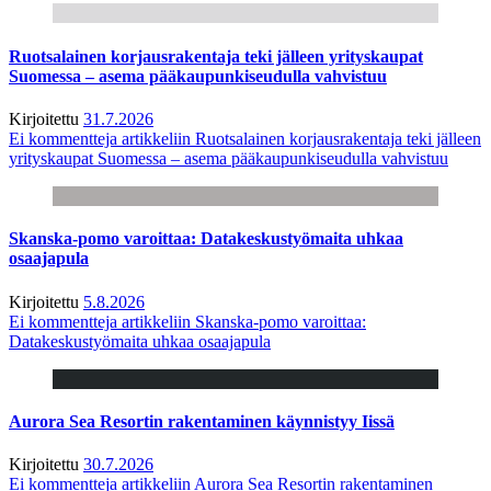
Ruotsalainen korjausrakentaja teki jälleen yrityskaupat
Suomessa – asema pääkaupunkiseudulla vahvistuu
Kirjoitettu
31.7.2026
Ei kommentteja
artikkeliin Ruotsalainen korjausrakentaja teki jälleen
yrityskaupat Suomessa – asema pääkaupunkiseudulla vahvistuu
Skanska-pomo varoittaa: Datakeskustyömaita uhkaa
osaajapula
Kirjoitettu
5.8.2026
Ei kommentteja
artikkeliin Skanska-pomo varoittaa:
Datakeskustyömaita uhkaa osaajapula
Aurora Sea Resortin rakentaminen käynnistyy Iissä
Kirjoitettu
30.7.2026
Ei kommentteja
artikkeliin Aurora Sea Resortin rakentaminen