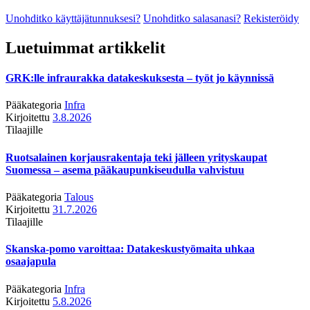
Unohditko käyttäjätunnuksesi?
Unohditko salasanasi?
Rekisteröidy
Luetuimmat artikkelit
GRK:lle infraurakka datakeskuksesta – työt jo käynnissä
Pääkategoria
Infra
Kirjoitettu
3.8.2026
Tilaajille
Ruotsalainen korjausrakentaja teki jälleen yrityskaupat
Suomessa – asema pääkaupunkiseudulla vahvistuu
Pääkategoria
Talous
Kirjoitettu
31.7.2026
Tilaajille
Skanska-pomo varoittaa: Datakeskustyömaita uhkaa
osaajapula
Pääkategoria
Infra
Kirjoitettu
5.8.2026