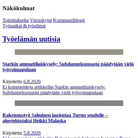
Näkökulmat
Toimitukselta
Vieraskynä
Kumppaniblogit
Työpaikat & työelämä
Työelämän uutisia
Starkin ammattilaiskysely: Suhdannekuopasta päädytään vielä
työvoimapulaan
Kirjoitettu
6.8.2026
Ei kommentteja
artikkeliin Starkin ammattilaiskysely:
Suhdannekuopasta päädytään vielä työvoimapulaan
Rakennustyö Salminen laajentaa Turun seudulle –
aluejohtajaksi Heikki Malaska
Kirjoitettu
5.8.2026