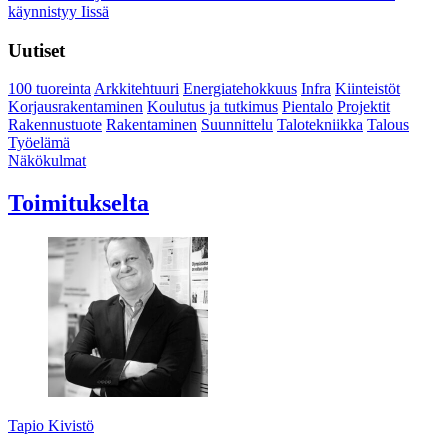
käynnistyy Iissä
Uutiset
100 tuoreinta
Arkkitehtuuri
Energiatehokkuus
Infra
Kiinteistöt
Korjausrakentaminen
Koulutus ja tutkimus
Pientalo
Projektit
Rakennustuote
Rakentaminen
Suunnittelu
Talotekniikka
Talous
Työelämä
Näkökulmat
Toimitukselta
Tapio Kivistö