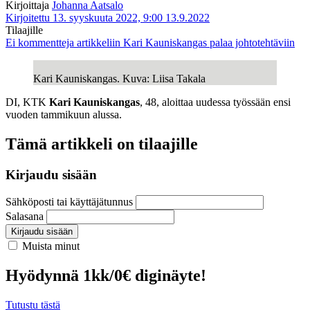
Kirjoittaja
Johanna Aatsalo
Kirjoitettu 13. syyskuuta 2022, 9:00
13.9.2022
Tilaajille
Ei kommentteja
artikkeliin Kari Kauniskangas palaa johtotehtäviin
Kari Kauniskangas. Kuva: Liisa Takala
DI, KTK
Kari Kauniskangas
, 48, aloittaa uudessa työssään ensi
vuoden tammikuun alussa.
Tämä artikkeli on tilaajille
Kirjaudu sisään
Sähköposti tai käyttäjätunnus
Salasana
Kirjaudu sisään
Muista minut
Hyödynnä 1kk/0€ diginäyte!
Tutustu tästä