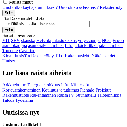
Muista minut
Unohditko käyttäjätunnuksesi?
Unohditko salasanasi?
Rekisteröidy
Sulje
Etsi Rakennuslehti.fistä
Hae tältä sivustolta
Haku
Suositut avainsanat
YIT
SRV
skanska
Helsinki
Tilastokeskus
yrityskauppa
NCC
Espoo
asuntokauppa
asuntorakentaminen
Infra
talotekniikka
rakentaminen
Tampere
Caverion
Kirjaudu sisään
Rekisteröidy
Tilaa Rakennuslehti
Näköislehdet
Uutiset
Lue lisää näistä aiheista
Arkkitehtuuri
Energiatehokkuus
Infra
Kiinteistöt
Korjausrakentaminen
Koulutus ja tutkimus
Pientalo
Projektit
Rakennustuote
Rakentaminen
RaksaTV
Suunnittelu
Talotekniikka
Talous
Työelämä
Uutisissa nyt
Uusimmat artikkelit