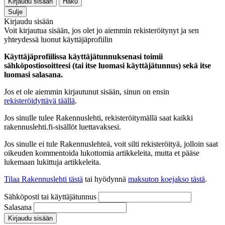
Kirjaudu sisään
Haku
Sulje
Kirjaudu sisään
Voit kirjautua sisään, jos olet jo aiemmin rekisteröitynyt ja sen
yhteydessä luonut käyttäjäprofiilin
Käyttäjäprofiilissa käyttäjätunnuksenasi toimii
sähköpostiosoitteesi (tai itse luomasi käyttäjätunnus) sekä itse
luomasi salasana.
Jos et ole aiemmin kirjautunut sisään, sinun on ensin
rekisteröidyttävä täällä
.
Jos sinulle tulee Rakennuslehti, rekisteröitymällä saat kaikki
rakennuslehti.fi-sisällöt luettavaksesi.
Jos sinulle ei tule Rakennuslehteä, voit silti rekisteröityä, jolloin saat
oikeuden kommentoida lukottomia artikkeleita, mutta et pääse
lukemaan lukittuja artikkeleita.
Tilaa Rakennuslehti tästä
tai hyödynnä
maksuton koejakso tästä
.
Sähköposti tai käyttäjätunnus
Salasana
Kirjaudu sisään