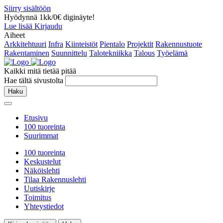
Siirry sisältöön
Hyödynnä 1kk/0€ diginäyte!
Lue lisää
Kirjaudu
Aiheet
Arkkitehtuuri
Infra
Kiinteistöt
Pientalo
Projektit
Rakennustuote
Rakentaminen
Suunnittelu
Talotekniikka
Talous
Työelämä
Kaikki mitä tietää pitää
Hae tältä sivustolta
Haku
Etusivu
100 tuoreinta
Suurimmat
100 tuoreinta
Keskustelut
Näköislehti
Tilaa Rakennuslehti
Uutiskirje
Toimitus
Yhteystiedot