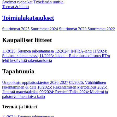
Avoimet työpaikat
Työelämän uutisia
Teemat & liitteet
Toimialakatsaukset
Suurimmat 2025
Suurimmat 2024
Suurimmat 2023
Suurimmat 2022
Kaupalliset liitteet
11/2025: Suomea rakentamassa
12/2024: INFRA-lehti
11/2024:
Suomea rakentamassa
11/2023: Jokka − Rakennusteollisuus RT:n
lehti kestävästä rakentamisesta
Tapahtumia
Urapolkuja-oppilaitoskiertue 2026-2027
05/2026: Vähähiilinen
rakentaminen & data
10/2025: Rakentamisen kiertotalous 2025:
Jätteistä materiaaleiksi
09/2024: Recticel Talks 2024: Moderni ja
paloturvallinen loiva katto
Teemat ja liitteet
11/2024: Suomea rakentamassa