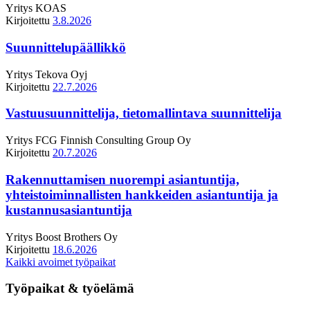
Yritys
KOAS
Kirjoitettu
3.8.2026
Suunnittelupäällikkö
Yritys
Tekova Oyj
Kirjoitettu
22.7.2026
Vastuusuunnittelija, tietomallintava suunnittelija
Yritys
FCG Finnish Consulting Group Oy
Kirjoitettu
20.7.2026
Rakennuttamisen nuorempi asiantuntija,
yhteistoiminnallisten hankkeiden asiantuntija ja
kustannusasiantuntija
Yritys
Boost Brothers Oy
Kirjoitettu
18.6.2026
Kaikki avoimet työpaikat
Työpaikat & työelämä