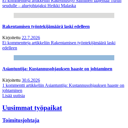
Ei kommentteja
artikkeliin Rakennustyö Salminen laajentaa Turun
seudulle – aluejohtajaksi Heikki Malaska
Rakentamisen työntekijämäärä laski edelleen
Kirjoitettu
22.7.2026
Ei kommentteja
artikkeliin Rakentamisen työntekijämäärä laski
edelleen
Asiantuntija: Kustannusohjauksen haaste on johtaminen
Kirjoitettu
30.6.2026
1 kommentti
artikkeliin Asiantuntija: Kustannusohjauksen haaste on
johtaminen
Lisää uutisia
Uusimmat työpaikat
Toimitusjohtaja