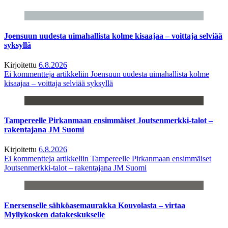
Joensuun uudesta uimahallista kolme kisaajaa – voittaja selviää
syksyllä
Kirjoitettu
6.8.2026
Ei kommentteja
artikkeliin Joensuun uudesta uimahallista kolme
kisaajaa – voittaja selviää syksyllä
Tampereelle Pirkanmaan ensimmäiset Joutsenmerkki-talot –
rakentajana JM Suomi
Kirjoitettu
6.8.2026
Ei kommentteja
artikkeliin Tampereelle Pirkanmaan ensimmäiset
Joutsenmerkki-talot – rakentajana JM Suomi
Enersenselle sähköasemaurakka Kouvolasta – virtaa
Myllykosken datakeskukselle