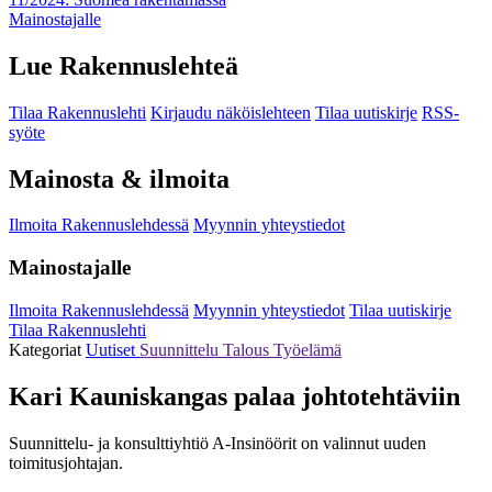
Mainostajalle
Lue Rakennuslehteä
Tilaa Rakennuslehti
Kirjaudu näköislehteen
Tilaa uutiskirje
RSS-
syöte
Mainosta & ilmoita
Ilmoita Rakennuslehdessä
Myynnin yhteystiedot
Mainostajalle
Ilmoita Rakennuslehdessä
Myynnin yhteystiedot
Tilaa uutiskirje
Tilaa Rakennuslehti
Kategoriat
Uutiset
Suunnittelu
Talous
Työelämä
Kari Kauniskangas palaa johtotehtäviin
Suunnittelu- ja konsulttiyhtiö A-Insinöörit on valinnut uuden
toimitusjohtajan.