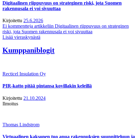
Digitaalinen riippuvuus on strateginen riski, jota Suomen
rakennusala ei voi sivuuttaa
Kirjoitettu
25.6.2026
Ei kommentteja
artikkeliin Digitaalinen riippuvuus on strateginen
riski, jota Suomen rakennusala ei voi sivuuttaa
Lisää vieraskynästä
Kumppaniblogit
Recticel Insulation Oy
PIR-katto pitää pintansa kovillakin keleillä
Kirjoitettu
21.10.2024
Ilmoitus
Thomas Lindstrom
Virtuaalinen kaksonen tuo apua rakennuksien suunnitteluun ja