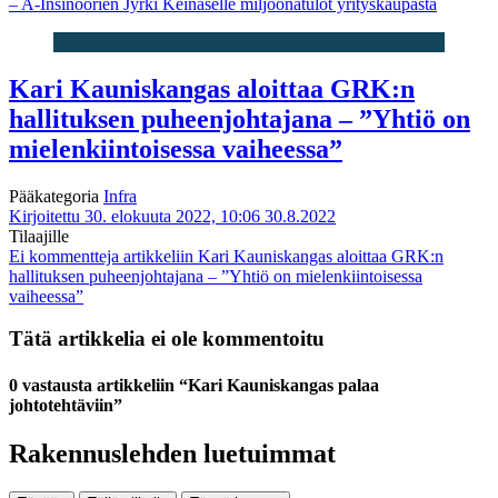
– A-Insinöörien Jyrki Keinäselle miljoonatulot yrityskaupasta
Kari Kauniskangas aloittaa GRK:n
hallituksen puheenjohtajana – ”Yhtiö on
mielenkiintoisessa vaiheessa”
Pääkategoria
Infra
Kirjoitettu 30. elokuuta 2022, 10:06
30.8.2022
Tilaajille
Ei kommentteja
artikkeliin Kari Kauniskangas aloittaa GRK:n
hallituksen puheenjohtajana – ”Yhtiö on mielenkiintoisessa
vaiheessa”
Tätä artikkelia ei ole kommentoitu
0 vastausta artikkeliin “Kari Kauniskangas palaa
johtotehtäviin”
Rakennuslehden luetuimmat