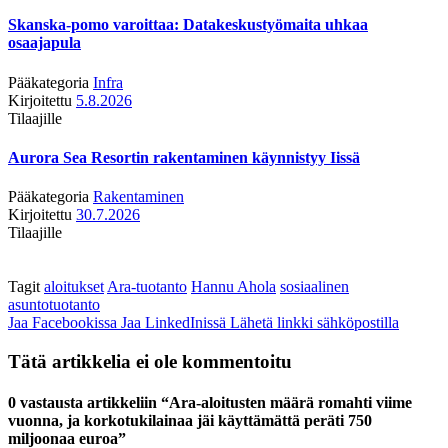
Skanska-pomo varoittaa: Datakeskustyömaita uhkaa
osaajapula
Pääkategoria
Infra
Kirjoitettu
5.8.2026
Tilaajille
Aurora Sea Resortin rakentaminen käynnistyy Iissä
Pääkategoria
Rakentaminen
Kirjoitettu
30.7.2026
Tilaajille
Tagit
aloitukset
Ara-tuotanto
Hannu Ahola
sosiaalinen
asuntotuotanto
Jaa Facebookissa
Jaa LinkedInissä
Lähetä linkki sähköpostilla
Tätä artikkelia ei ole kommentoitu
0 vastausta artikkeliin “Ara-aloitusten määrä romahti viime
vuonna, ja korkotukilainaa jäi käyttämättä peräti 750
miljoonaa euroa”