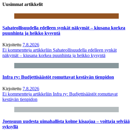
Uusimmat artikkelit
Sahateollisuudella edelleen synkät näkymät – kiusana korkea
puunhinta ja heikko kysyntä
Kirjoitettu
7.8.2026
Ei kommentteja
artikkeliin Sahateollisuudella edelleen synkät
näkymät – kiusana korkea puunhinta ja heikko kysyntä
Infra ry: Budjettisäästöt romuttavat kestävän tienpidon
Kirjoitettu
7.8.2026
Ei kommentteja
artikkeliin Infra ry: Budjettisäästöt romuttavat
kestävän tienpidon
Joensuun uudesta uimahallista kolme kisaajaa – voittaja selviää
syksyllä