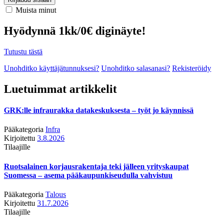
Muista minut
Hyödynnä 1kk/0€ diginäyte!
Tutustu tästä
Unohditko käyttäjätunnuksesi?
Unohditko salasanasi?
Rekisteröidy
Luetuimmat artikkelit
GRK:lle infraurakka datakeskuksesta – työt jo käynnissä
Pääkategoria
Infra
Kirjoitettu
3.8.2026
Tilaajille
Ruotsalainen korjausrakentaja teki jälleen yrityskaupat
Suomessa – asema pääkaupunkiseudulla vahvistuu
Pääkategoria
Talous
Kirjoitettu
31.7.2026
Tilaajille