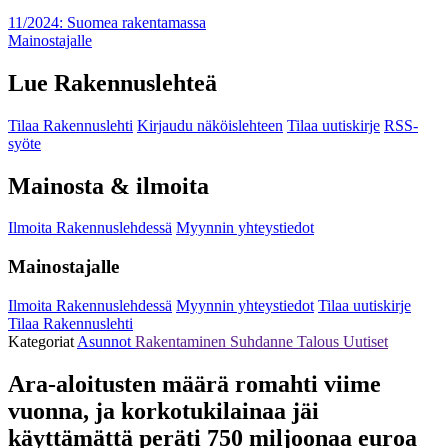
11/2024: Suomea rakentamassa
Mainostajalle
Lue Rakennuslehteä
Tilaa Rakennuslehti
Kirjaudu näköislehteen
Tilaa uutiskirje
RSS-
syöte
Mainosta & ilmoita
Ilmoita Rakennuslehdessä
Myynnin yhteystiedot
Mainostajalle
Ilmoita Rakennuslehdessä
Myynnin yhteystiedot
Tilaa uutiskirje
Tilaa Rakennuslehti
Kategoriat
Asunnot
Rakentaminen
Suhdanne
Talous
Uutiset
Ara-aloitusten määrä romahti viime
vuonna, ja korkotukilainaa jäi
käyttämättä peräti 750 miljoonaa euroa