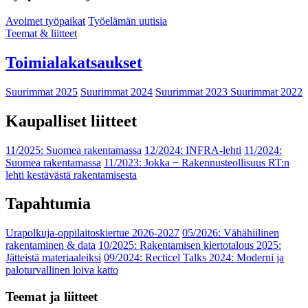
Avoimet työpaikat
Työelämän uutisia
Teemat & liitteet
Toimialakatsaukset
Suurimmat 2025
Suurimmat 2024
Suurimmat 2023
Suurimmat 2022
Kaupalliset liitteet
11/2025: Suomea rakentamassa
12/2024: INFRA-lehti
11/2024:
Suomea rakentamassa
11/2023: Jokka − Rakennusteollisuus RT:n
lehti kestävästä rakentamisesta
Tapahtumia
Urapolkuja-oppilaitoskiertue 2026-2027
05/2026: Vähähiilinen
rakentaminen & data
10/2025: Rakentamisen kiertotalous 2025:
Jätteistä materiaaleiksi
09/2024: Recticel Talks 2024: Moderni ja
paloturvallinen loiva katto
Teemat ja liitteet