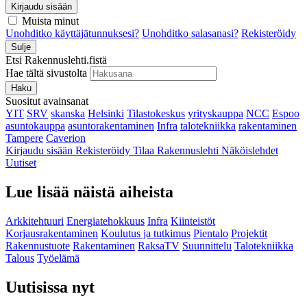
Kirjaudu sisään
Muista minut
Unohditko käyttäjätunnuksesi?
Unohditko salasanasi?
Rekisteröidy
Sulje
Etsi Rakennuslehti.fistä
Hae tältä sivustolta
Haku
Suositut avainsanat
YIT
SRV
skanska
Helsinki
Tilastokeskus
yrityskauppa
NCC
Espoo
asuntokauppa
asuntorakentaminen
Infra
talotekniikka
rakentaminen
Tampere
Caverion
Kirjaudu sisään
Rekisteröidy
Tilaa Rakennuslehti
Näköislehdet
Uutiset
Lue lisää näistä aiheista
Arkkitehtuuri
Energiatehokkuus
Infra
Kiinteistöt
Korjausrakentaminen
Koulutus ja tutkimus
Pientalo
Projektit
Rakennustuote
Rakentaminen
RaksaTV
Suunnittelu
Talotekniikka
Talous
Työelämä
Uutisissa nyt