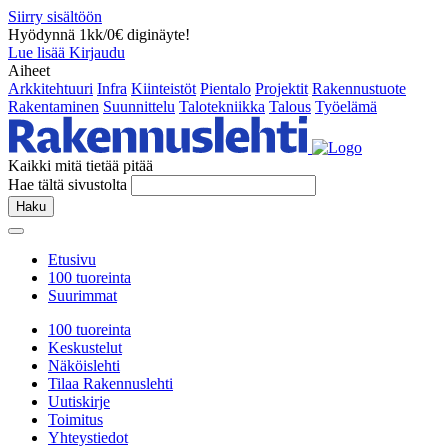
Siirry sisältöön
Hyödynnä 1kk/0€ diginäyte!
Lue lisää
Kirjaudu
Aiheet
Arkkitehtuuri
Infra
Kiinteistöt
Pientalo
Projektit
Rakennustuote
Rakentaminen
Suunnittelu
Talotekniikka
Talous
Työelämä
Kaikki mitä tietää pitää
Hae tältä sivustolta
Haku
Etusivu
100 tuoreinta
Suurimmat
100 tuoreinta
Keskustelut
Näköislehti
Tilaa Rakennuslehti
Uutiskirje
Toimitus
Yhteystiedot