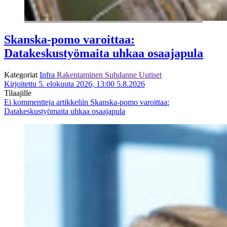
Skanska-pomo varoittaa:
Datakeskustyömaita uhkaa osaajapula
Kategoriat
Infra
Rakentaminen
Suhdanne
Uutiset
Kirjoitettu 5. elokuuta 2026, 13:00
5.8.2026
Tilaajille
Ei kommentteja
artikkeliin Skanska-pomo varoittaa:
Datakeskustyömaita uhkaa osaajapula