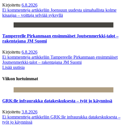
Kirjoitettu
6.8.2026
Ei kommentteja
artikkeliin Joensuun uudesta uimahallista kolme
kisaajaa – voittaja selviää syksyllä
Tampereelle Pirkanmaan ensimmäiset Joutsenmerkki-talot –
rakentajana JM Suomi
Kirjoitettu
6.8.2026
Ei kommentteja
artikkeliin Tampereelle Pirkanmaan ensimmäiset
Joutsenmerkki-talot – rakentajana JM Suomi
Lisää uutisia
Viikon luetuimmat
GRK:lle infraurakka datakeskuksesta – työt jo käynnissä
Kirjoitettu
3.8.2026
Ei kommentteja
artikkeliin GRK:lle infraurakka datakeskuksesta –
työt jo käynnissä