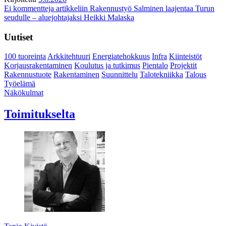
Ei kommentteja
artikkeliin Rakennustyö Salminen laajentaa Turun
seudulle – aluejohtajaksi Heikki Malaska
Uutiset
100 tuoreinta
Arkkitehtuuri
Energiatehokkuus
Infra
Kiinteistöt
Korjausrakentaminen
Koulutus ja tutkimus
Pientalo
Projektit
Rakennustuote
Rakentaminen
Suunnittelu
Talotekniikka
Talous
Työelämä
Näkökulmat
Toimitukselta