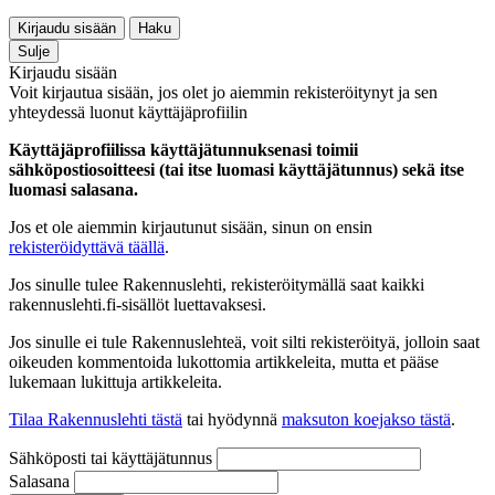
Kirjaudu sisään
Haku
Sulje
Kirjaudu sisään
Voit kirjautua sisään, jos olet jo aiemmin rekisteröitynyt ja sen
yhteydessä luonut käyttäjäprofiilin
Käyttäjäprofiilissa käyttäjätunnuksenasi toimii
sähköpostiosoitteesi (tai itse luomasi käyttäjätunnus) sekä itse
luomasi salasana.
Jos et ole aiemmin kirjautunut sisään, sinun on ensin
rekisteröidyttävä täällä
.
Jos sinulle tulee Rakennuslehti, rekisteröitymällä saat kaikki
rakennuslehti.fi-sisällöt luettavaksesi.
Jos sinulle ei tule Rakennuslehteä, voit silti rekisteröityä, jolloin saat
oikeuden kommentoida lukottomia artikkeleita, mutta et pääse
lukemaan lukittuja artikkeleita.
Tilaa Rakennuslehti tästä
tai hyödynnä
maksuton koejakso tästä
.
Sähköposti tai käyttäjätunnus
Salasana