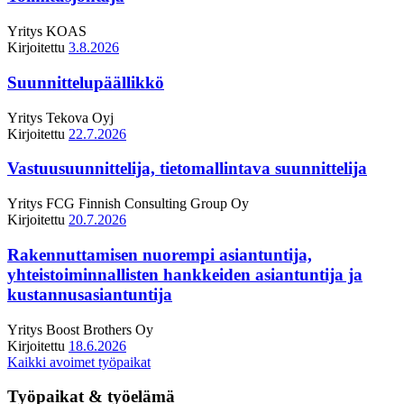
Yritys
KOAS
Kirjoitettu
3.8.2026
Suunnittelupäällikkö
Yritys
Tekova Oyj
Kirjoitettu
22.7.2026
Vastuusuunnittelija, tietomallintava suunnittelija
Yritys
FCG Finnish Consulting Group Oy
Kirjoitettu
20.7.2026
Rakennuttamisen nuorempi asiantuntija,
yhteistoiminnallisten hankkeiden asiantuntija ja
kustannusasiantuntija
Yritys
Boost Brothers Oy
Kirjoitettu
18.6.2026
Kaikki avoimet työpaikat
Työpaikat & työelämä