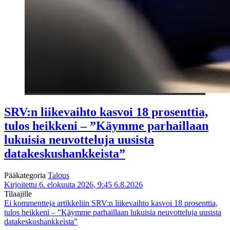
SRV:n liikevaihto kasvoi 18 prosenttia,
tulos heikkeni – ”Käymme parhaillaan
lukuisia neuvotteluja uusista
datakeskushankkeista”
Pääkategoria
Talous
Kirjoitettu 6. elokuuta 2026, 9:45
6.8.2026
Tilaajille
Ei kommentteja
artikkeliin SRV:n liikevaihto kasvoi 18 prosenttia,
tulos heikkeni – ”Käymme parhaillaan lukuisia neuvotteluja uusista
datakeskushankkeista”