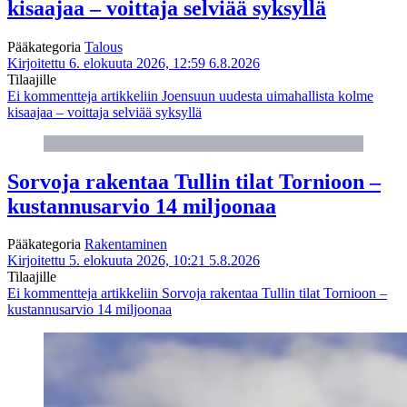
kisaajaa – voittaja selviää syksyllä
Pääkategoria
Talous
Kirjoitettu 6. elokuuta 2026, 12:59
6.8.2026
Tilaajille
Ei kommentteja
artikkeliin Joensuun uudesta uimahallista kolme
kisaajaa – voittaja selviää syksyllä
Sorvoja rakentaa Tullin tilat Tornioon –
kustannusarvio 14 miljoonaa
Pääkategoria
Rakentaminen
Kirjoitettu 5. elokuuta 2026, 10:21
5.8.2026
Tilaajille
Ei kommentteja
artikkeliin Sorvoja rakentaa Tullin tilat Tornioon –
kustannusarvio 14 miljoonaa