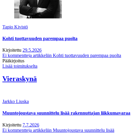
Tapio Kivistö
Kohti tuottavuuden parempaa puolta
Kirjoitettu
29.5.2026
Ei kommentteja
artikkeliin Kohti tuottavuuden parempaa puolta
Pääkirjoitus
Lisää toimitukselta
Vieraskynä
Jarkko Liuska
Muuntojoustava suunnittelu lisää rakennuttajan liikkumavaraa
Kirjoitettu
7.7.2026
Ei kommentteja
artikkeliin Muuntojoustava suunnittelu lisää