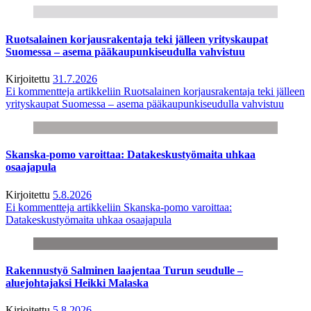
Ruotsalainen korjausrakentaja teki jälleen yrityskaupat
Suomessa – asema pääkaupunkiseudulla vahvistuu
Kirjoitettu
31.7.2026
Ei kommentteja
artikkeliin Ruotsalainen korjausrakentaja teki jälleen
yrityskaupat Suomessa – asema pääkaupunkiseudulla vahvistuu
Skanska-pomo varoittaa: Datakeskustyömaita uhkaa
osaajapula
Kirjoitettu
5.8.2026
Ei kommentteja
artikkeliin Skanska-pomo varoittaa:
Datakeskustyömaita uhkaa osaajapula
Rakennustyö Salminen laajentaa Turun seudulle –
aluejohtajaksi Heikki Malaska
Kirjoitettu
5.8.2026