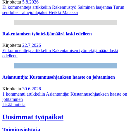
Kirjoitettu
5.8.2026
Ei kommentteja
artikkeliin Rakennustyö Salminen laajentaa Turun
seudulle – aluejohtajaksi Heikki Malaska
Rakentamisen työntekijämäärä laski edelleen
Kirjoitettu
22.7.2026
Ei kommentteja
artikkeliin Rakentamisen työntekijämäärä laski
edelleen
Asiantuntija: Kustannusohjauksen haaste on johtaminen
Kirjoitettu
30.6.2026
1 kommentti
artikkeliin Asiantuntija: Kustannusohjauksen haaste on
johtaminen
Lisää uutisia
Uusimmat työpaikat
Toimitusjohtaja