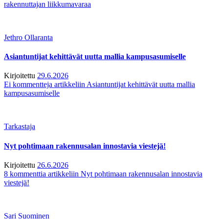
rakennuttajan liikkumavaraa
Jethro Ollaranta
Asiantuntijat kehittävät uutta mallia kampusasumiselle
Kirjoitettu
29.6.2026
Ei kommentteja
artikkeliin Asiantuntijat kehittävät uutta mallia
kampusasumiselle
Tarkastaja
Nyt pohtimaan rakennusalan innostavia viestejä!
Kirjoitettu
26.6.2026
8 kommenttia
artikkeliin Nyt pohtimaan rakennusalan innostavia
viestejä!
Sari Suominen