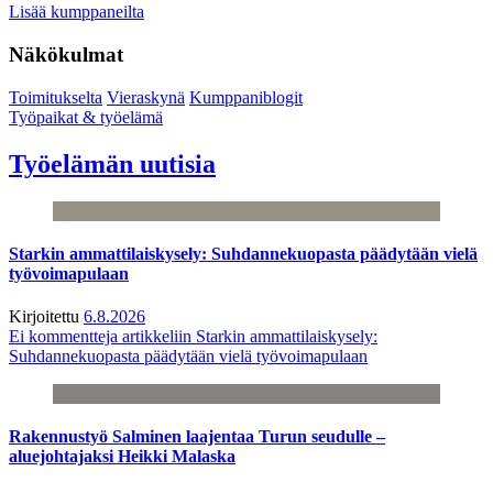
Lisää kumppaneilta
Näkökulmat
Toimitukselta
Vieraskynä
Kumppaniblogit
Työpaikat & työelämä
Työelämän uutisia
Starkin ammattilaiskysely: Suhdannekuopasta päädytään vielä
työvoimapulaan
Kirjoitettu
6.8.2026
Ei kommentteja
artikkeliin Starkin ammattilaiskysely:
Suhdannekuopasta päädytään vielä työvoimapulaan
Rakennustyö Salminen laajentaa Turun seudulle –
aluejohtajaksi Heikki Malaska