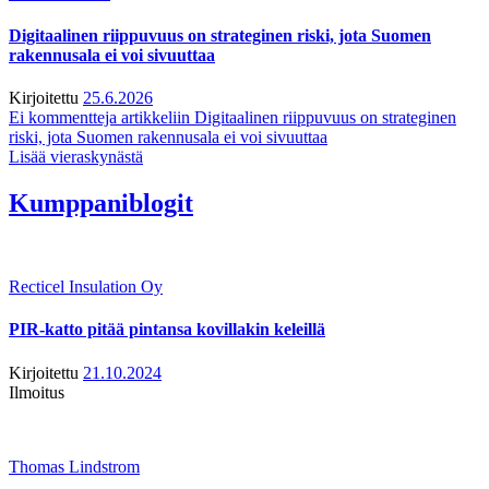
Digitaalinen riippuvuus on strateginen riski, jota Suomen
rakennusala ei voi sivuuttaa
Kirjoitettu
25.6.2026
Ei kommentteja
artikkeliin Digitaalinen riippuvuus on strateginen
riski, jota Suomen rakennusala ei voi sivuuttaa
Lisää vieraskynästä
Kumppaniblogit
Recticel Insulation Oy
PIR-katto pitää pintansa kovillakin keleillä
Kirjoitettu
21.10.2024
Ilmoitus
Thomas Lindstrom