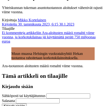
Yhteiskunnan tukeman asuntotuotannon aloitukset vähenivät rajusti
viime vuonna.
Kirjoittaja
Mikko Kortelainen
Kirjoitettu 30. tammikuuta 2023, 6:15
30.1.2023
Tilaajille
Ei kommentteja
artikkeliin Ara-aloitusten määrä romahti viime
vuonna, ja korkotukilainaa jäi käyttämättä peräti 750 miljoonaa
euroa
Muun muassa Helsingin vuokrataloyhtiö Hekan
tuotantoa rahoitetaan korkotukilainoituksella.
Ara-tuotannon aloitusten määrä romahti viime vuonna.
Tämä artikkeli on tilaajille
Kirjaudu sisään
Sähköposti tai käyttäjätunnus
Salasana
Kirjaudu sisään