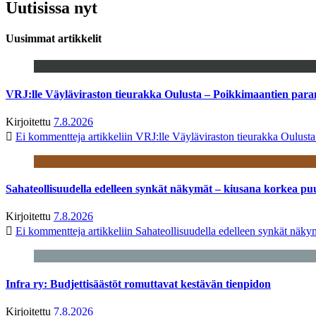
Uutisissa nyt
Uusimmat artikkelit
VRJ:lle Väyläviraston tieurakka Oulusta – Poikkimaantien par
Kirjoitettu
7.8.2026
Ei kommentteja
artikkeliin VRJ:lle Väyläviraston tieurakka Oulust
Sahateollisuudella edelleen synkät näkymät – kiusana korkea pu
Kirjoitettu
7.8.2026
Ei kommentteja
artikkeliin Sahateollisuudella edelleen synkät näk
Infra ry: Budjettisäästöt romuttavat kestävän tienpidon
Kirjoitettu
7.8.2026