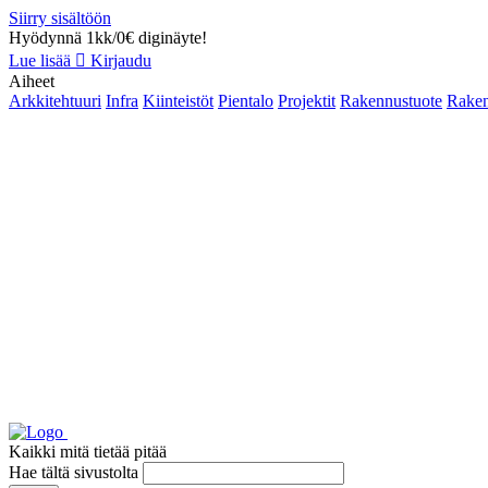
Siirry sisältöön
Hyödynnä 1kk/0€ diginäyte!
Lue lisää
Kirjaudu
Aiheet
Arkkitehtuuri
Infra
Kiinteistöt
Pientalo
Projektit
Rakennustuote
Raken
Kaikki mitä tietää pitää
Hae tältä sivustolta