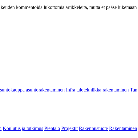
at oikeuden kommentoida lukottomia artikkeleita, mutta et pääse lukemaan l
asuntokauppa
asuntorakentaminen
Infra
talotekniikka
rakentaminen
Tam
n
Koulutus ja tutkimus
Pientalo
Projektit
Rakennustuote
Rakentaminen