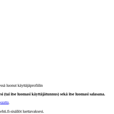
ssä luonut käyttäjäprofiilin
i (tai itse luomasi käyttäjätunnus) sekä itse luomasi salasana.
täällä
.
hti.fi-sisällöt luettavaksesi.