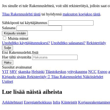
Jos sinulle ei tule Rakennuslehteä, voit silti rekisteröityä, jolloin sa
Tilaa Rakennuslehti tästä
tai hyödynnä
maksuton koejakso tästä
.
Sähköposti tai käyttäjätunnus
Salasana
Kirjaudu sisään
Muista minut
Unohditko käyttäjätunnuksesi?
Unohditko salasanasi?
Rekisteröidy
Sulje
Etsi Rakennuslehti.fistä
Hae tältä sivustolta
Haku
Suositut avainsanat
YIT
SRV
skanska
Helsinki
Tilastokeskus
yrityskauppa
NCC
Espoo
Kirjaudu sisään
Rekisteröidy
Tilaa Rakennuslehti
Näköislehdet
Uutiset
Lue lisää näistä aiheista
Arkkitehtuuri
Energiatehokkuus
Infra
Kiinteistöt
Korjausrakentamine