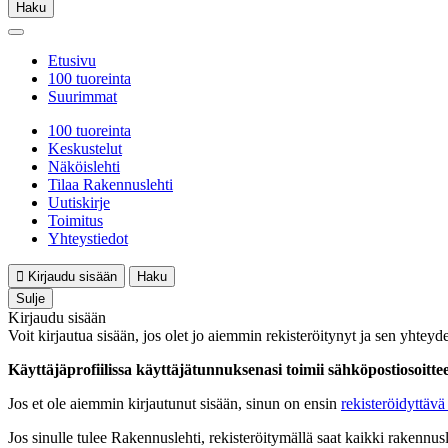
Haku
Etusivu
100 tuoreinta
Suurimmat
100 tuoreinta
Keskustelut
Näköislehti
Tilaa Rakennuslehti
Uutiskirje
Toimitus
Yhteystiedot
Kirjaudu sisään
Haku
Sulje
Kirjaudu sisään
Voit kirjautua sisään, jos olet jo aiemmin rekisteröitynyt ja sen yhteyde
Käyttäjäprofiilissa käyttäjätunnuksenasi toimii sähköpostiosoittees
Jos et ole aiemmin kirjautunut sisään, sinun on ensin
rekisteröidyttävä 
Jos sinulle tulee Rakennuslehti, rekisteröitymällä saat kaikki rakennusle