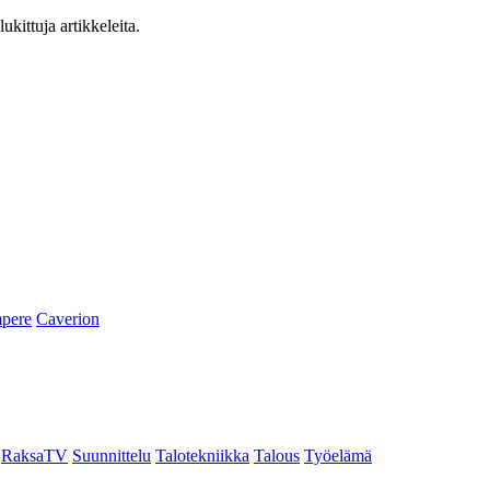
ukittuja artikkeleita.
pere
Caverion
RaksaTV
Suunnittelu
Talotekniikka
Talous
Työelämä