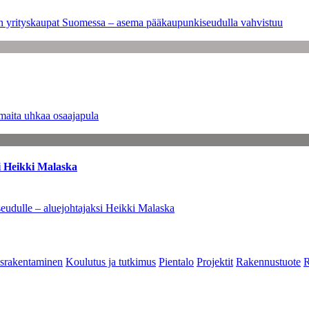
leen yrityskaupat Suomessa – asema pääkaupunkiseudulla vahvistuu
maita uhkaa osaajapula
i Heikki Malaska
eudulle – aluejohtajaksi Heikki Malaska
srakentaminen
Koulutus ja tutkimus
Pientalo
Projektit
Rakennustuote
R