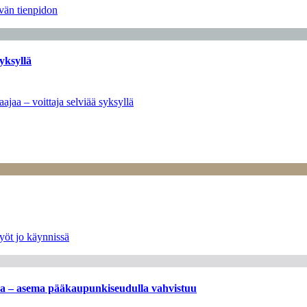
ävän tienpidon
yksyllä
ajaa – voittaja selviää syksyllä
yöt jo käynnissä
ssa – asema pääkaupunkiseudulla vahvistuu