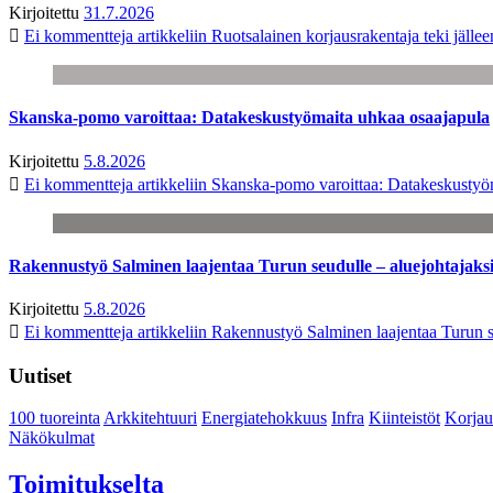
Kirjoitettu
31.7.2026
Ei kommentteja
artikkeliin Ruotsalainen korjausrakentaja teki jäl
Skanska-pomo varoittaa: Datakeskustyömaita uhkaa osaajapula
Kirjoitettu
5.8.2026
Ei kommentteja
artikkeliin Skanska-pomo varoittaa: Datakeskustyö
Rakennustyö Salminen laajentaa Turun seudulle – aluejohtajaks
Kirjoitettu
5.8.2026
Ei kommentteja
artikkeliin Rakennustyö Salminen laajentaa Turun s
Uutiset
100 tuoreinta
Arkkitehtuuri
Energiatehokkuus
Infra
Kiinteistöt
Korjau
Näkökulmat
Toimitukselta