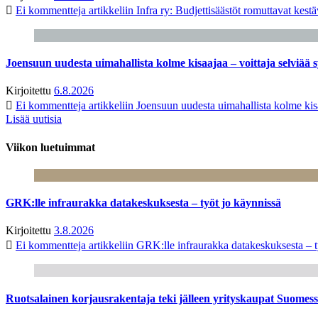
Ei kommentteja
artikkeliin Infra ry: Budjettisäästöt romuttavat kest
Joensuun uudesta uimahallista kolme kisaajaa – voittaja selviää s
Kirjoitettu
6.8.2026
Ei kommentteja
artikkeliin Joensuun uudesta uimahallista kolme kisa
Lisää uutisia
Viikon luetuimmat
GRK:lle infraurakka datakeskuksesta – työt jo käynnissä
Kirjoitettu
3.8.2026
Ei kommentteja
artikkeliin GRK:lle infraurakka datakeskuksesta – t
Ruotsalainen korjausrakentaja teki jälleen yrityskaupat Suome