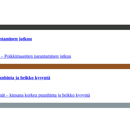
antaminen jatkuu
a – Poikkimaantien parantaminen jatkuu
unhinta ja heikko kysyntä
ymät – kiusana korkea puunhinta ja heikko kysyntä