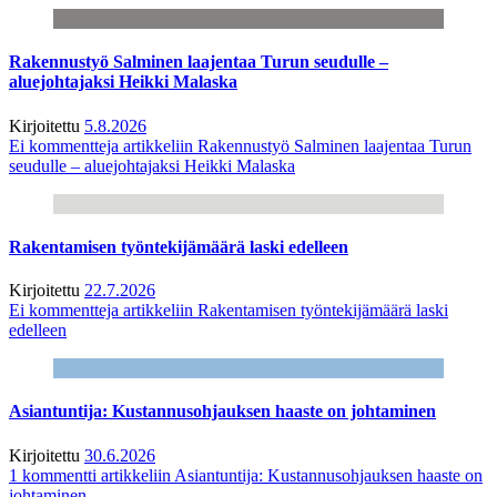
Rakennustyö Salminen laajentaa Turun seudulle –
aluejohtajaksi Heikki Malaska
Kirjoitettu
5.8.2026
Ei kommentteja
artikkeliin Rakennustyö Salminen laajentaa Turun
seudulle – aluejohtajaksi Heikki Malaska
Rakentamisen työntekijämäärä laski edelleen
Kirjoitettu
22.7.2026
Ei kommentteja
artikkeliin Rakentamisen työntekijämäärä laski
edelleen
Asiantuntija: Kustannusohjauksen haaste on johtaminen
Kirjoitettu
30.6.2026
1 kommentti
artikkeliin Asiantuntija: Kustannusohjauksen haaste on
johtaminen