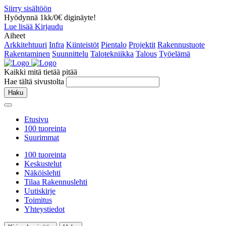
Siirry sisältöön
Hyödynnä 1kk/0€ diginäyte!
Lue lisää
Kirjaudu
Aiheet
Arkkitehtuuri
Infra
Kiinteistöt
Pientalo
Projektit
Rakennustuote
Rakentaminen
Suunnittelu
Talotekniikka
Talous
Työelämä
Kaikki mitä tietää pitää
Hae tältä sivustolta
Haku
Etusivu
100 tuoreinta
Suurimmat
100 tuoreinta
Keskustelut
Näköislehti
Tilaa Rakennuslehti
Uutiskirje
Toimitus
Yhteystiedot