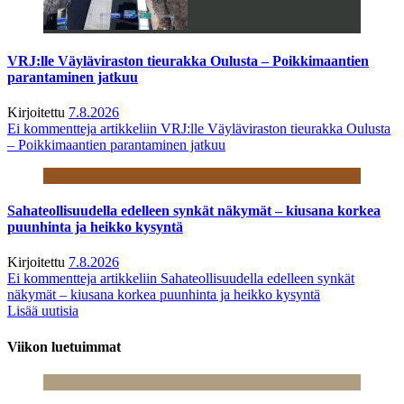
VRJ:lle Väyläviraston tieurakka Oulusta – Poikkimaantien
parantaminen jatkuu
Kirjoitettu
7.8.2026
Ei kommentteja
artikkeliin VRJ:lle Väyläviraston tieurakka Oulusta
– Poikkimaantien parantaminen jatkuu
Sahateollisuudella edelleen synkät näkymät – kiusana korkea
puunhinta ja heikko kysyntä
Kirjoitettu
7.8.2026
Ei kommentteja
artikkeliin Sahateollisuudella edelleen synkät
näkymät – kiusana korkea puunhinta ja heikko kysyntä
Lisää uutisia
Viikon luetuimmat