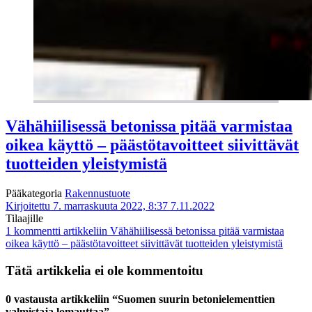
Vähähiilisessä betonissa pitää varmistaa
oikea käyttö – päästötavoitteet siivittävät
tuotteiden yleistymistä
Pääkategoria
Rakennustuote
Kirjoitettu 7. marraskuuta 2022, 8:37
7.11.2022
Tilaajille
1 kommentti
artikkeliin Vähähiilisessä betonissa pitää varmistaa
oikea käyttö – päästötavoitteet siivittävät tuotteiden yleistymistä
Tätä artikkelia ei ole kommentoitu
0 vastausta artikkeliin “Suomen suurin betonielementtien
valmistaja lomauttaa”