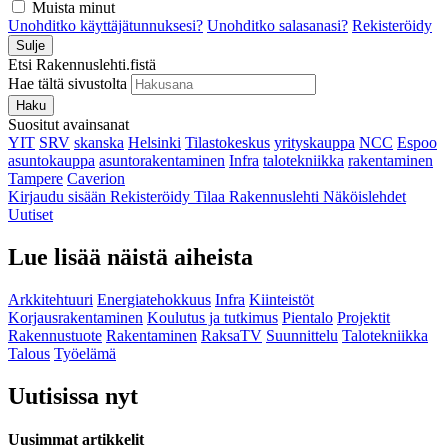
Muista minut
Unohditko käyttäjätunnuksesi?
Unohditko salasanasi?
Rekisteröidy
Sulje
Etsi Rakennuslehti.fistä
Hae tältä sivustolta
Haku
Suositut avainsanat
YIT
SRV
skanska
Helsinki
Tilastokeskus
yrityskauppa
NCC
Espoo
asuntokauppa
asuntorakentaminen
Infra
talotekniikka
rakentaminen
Tampere
Caverion
Kirjaudu sisään
Rekisteröidy
Tilaa Rakennuslehti
Näköislehdet
Uutiset
Lue lisää näistä aiheista
Arkkitehtuuri
Energiatehokkuus
Infra
Kiinteistöt
Korjausrakentaminen
Koulutus ja tutkimus
Pientalo
Projektit
Rakennustuote
Rakentaminen
RaksaTV
Suunnittelu
Talotekniikka
Talous
Työelämä
Uutisissa nyt
Uusimmat artikkelit