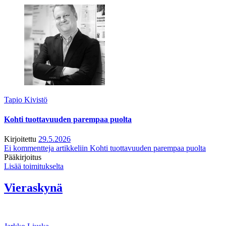
Tapio Kivistö
Kohti tuottavuuden parempaa puolta
Kirjoitettu
29.5.2026
Ei kommentteja
artikkeliin Kohti tuottavuuden parempaa puolta
Pääkirjoitus
Lisää toimitukselta
Vieraskynä