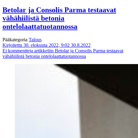
Betolar ja Consolis Parma testaavat
vähähiilistä betonia
ontelolaattatuotannossa
Pääkategoria
Talous
Kirjoitettu 30. elokuuta 2022, 9:02
30.8.2022
Ei kommentteja
artikkeliin Betolar ja Consolis Parma testaavat
vähähiilistä betonia ontelolaattatuotannossa