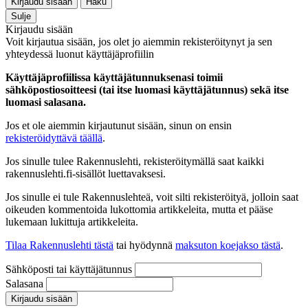
Kirjaudu sisään
Haku
Sulje
Kirjaudu sisään
Voit kirjautua sisään, jos olet jo aiemmin rekisteröitynyt ja sen
yhteydessä luonut käyttäjäprofiilin
Käyttäjäprofiilissa käyttäjätunnuksenasi toimii
sähköpostiosoitteesi (tai itse luomasi käyttäjätunnus) sekä itse
luomasi salasana.
Jos et ole aiemmin kirjautunut sisään, sinun on ensin
rekisteröidyttävä täällä
.
Jos sinulle tulee Rakennuslehti, rekisteröitymällä saat kaikki
rakennuslehti.fi-sisällöt luettavaksesi.
Jos sinulle ei tule Rakennuslehteä, voit silti rekisteröityä, jolloin saat
oikeuden kommentoida lukottomia artikkeleita, mutta et pääse
lukemaan lukittuja artikkeleita.
Tilaa Rakennuslehti tästä
tai hyödynnä
maksuton koejakso tästä
.
Sähköposti tai käyttäjätunnus
Salasana
Kirjaudu sisään