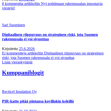
8 kommenttia
artikkeliin Nyt pohtimaan rakennusalan innostavia
viestejä!
Sari Suominen
Digitaalinen riippuvuus on strateginen riski, jota Suomen
rakennusala ei voi sivuuttaa
Kirjoitettu
25.6.2026
Ei kommentteja
artikkeliin Digitaalinen riippuvuus on strateginen
riski, jota Suomen rakennusala ei voi sivuuttaa
Lisää vieraskynästä
Kumppaniblogit
Recticel Insulation Oy
PIR-katto pitää pintansa kovillakin keleillä