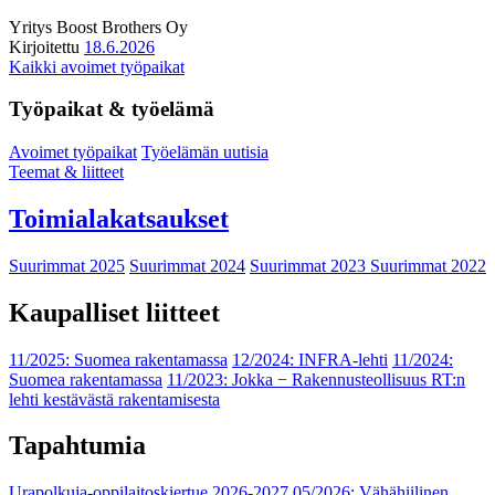
Yritys
Boost Brothers Oy
Kirjoitettu
18.6.2026
Kaikki avoimet työpaikat
Työpaikat & työelämä
Avoimet työpaikat
Työelämän uutisia
Teemat & liitteet
Toimialakatsaukset
Suurimmat 2025
Suurimmat 2024
Suurimmat 2023
Suurimmat 2022
Kaupalliset liitteet
11/2025: Suomea rakentamassa
12/2024: INFRA-lehti
11/2024:
Suomea rakentamassa
11/2023: Jokka − Rakennusteollisuus RT:n
lehti kestävästä rakentamisesta
Tapahtumia
Urapolkuja-oppilaitoskiertue 2026-2027
05/2026: Vähähiilinen