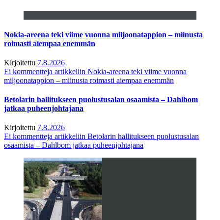
Nokia-areena teki viime vuonna miljoonatappion – miinusta
roimasti aiempaa enemmän
Kirjoitettu
7.8.2026
Ei kommentteja
artikkeliin Nokia-areena teki viime vuonna
miljoonatappion – miinusta roimasti aiempaa enemmän
Betolarin hallitukseen puolustusalan osaamista – Dahlbom
jatkaa puheenjohtajana
Kirjoitettu
7.8.2026
Ei kommentteja
artikkeliin Betolarin hallitukseen puolustusalan
osaamista – Dahlbom jatkaa puheenjohtajana