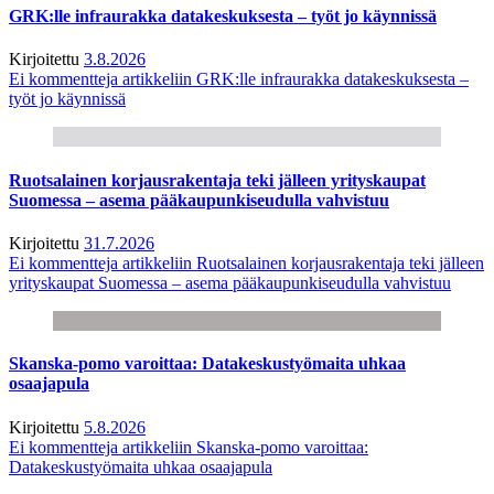
GRK:lle infraurakka datakeskuksesta – työt jo käynnissä
Kirjoitettu
3.8.2026
Ei kommentteja
artikkeliin GRK:lle infraurakka datakeskuksesta –
työt jo käynnissä
Ruotsalainen korjausrakentaja teki jälleen yrityskaupat
Suomessa – asema pääkaupunkiseudulla vahvistuu
Kirjoitettu
31.7.2026
Ei kommentteja
artikkeliin Ruotsalainen korjausrakentaja teki jälleen
yrityskaupat Suomessa – asema pääkaupunkiseudulla vahvistuu
Skanska-pomo varoittaa: Datakeskustyömaita uhkaa
osaajapula
Kirjoitettu
5.8.2026
Ei kommentteja
artikkeliin Skanska-pomo varoittaa:
Datakeskustyömaita uhkaa osaajapula