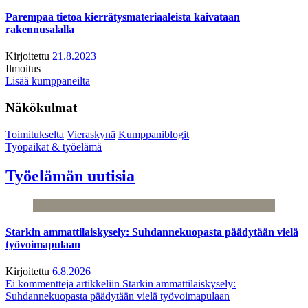
Parempaa tietoa kierrätysmateriaaleista kaivataan
rakennusalalla
Kirjoitettu
21.8.2023
Ilmoitus
Lisää kumppaneilta
Näkökulmat
Toimitukselta
Vieraskynä
Kumppaniblogit
Työpaikat & työelämä
Työelämän uutisia
Starkin ammattilaiskysely: Suhdannekuopasta päädytään vielä
työvoimapulaan
Kirjoitettu
6.8.2026
Ei kommentteja
artikkeliin Starkin ammattilaiskysely:
Suhdannekuopasta päädytään vielä työvoimapulaan