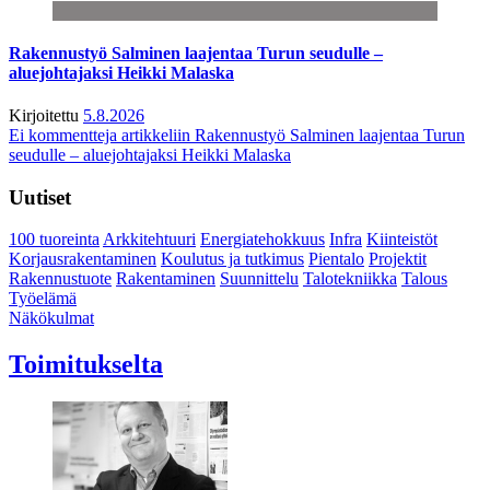
Rakennustyö Salminen laajentaa Turun seudulle –
aluejohtajaksi Heikki Malaska
Kirjoitettu
5.8.2026
Ei kommentteja
artikkeliin Rakennustyö Salminen laajentaa Turun
seudulle – aluejohtajaksi Heikki Malaska
Uutiset
100 tuoreinta
Arkkitehtuuri
Energiatehokkuus
Infra
Kiinteistöt
Korjausrakentaminen
Koulutus ja tutkimus
Pientalo
Projektit
Rakennustuote
Rakentaminen
Suunnittelu
Talotekniikka
Talous
Työelämä
Näkökulmat
Toimitukselta