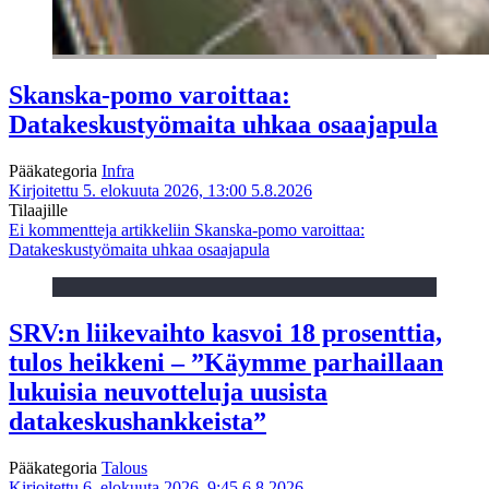
Skanska-pomo varoittaa:
Datakeskustyömaita uhkaa osaajapula
Pääkategoria
Infra
Kirjoitettu 5. elokuuta 2026, 13:00
5.8.2026
Tilaajille
Ei kommentteja
artikkeliin Skanska-pomo varoittaa:
Datakeskustyömaita uhkaa osaajapula
SRV:n liikevaihto kasvoi 18 prosenttia,
tulos heikkeni – ”Käymme parhaillaan
lukuisia neuvotteluja uusista
datakeskushankkeista”
Pääkategoria
Talous
Kirjoitettu 6. elokuuta 2026, 9:45
6.8.2026