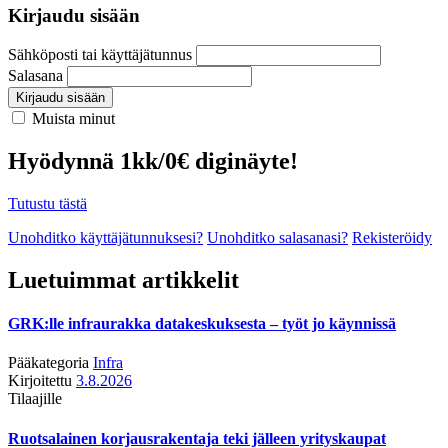
Kirjaudu sisään
Sähköposti tai käyttäjätunnus
Salasana
Kirjaudu sisään
Muista minut
Hyödynnä 1kk/0€ diginäyte!
Tutustu tästä
Unohditko käyttäjätunnuksesi?
Unohditko salasanasi?
Rekisteröidy
Luetuimmat artikkelit
GRK:lle infraurakka datakeskuksesta – työt jo käynnissä
Pääkategoria
Infra
Kirjoitettu
3.8.2026
Tilaajille
Ruotsalainen korjausrakentaja teki jälleen yrityskaupat