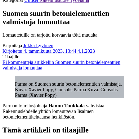
Kategoriat
Uutiset
Rakennustuote
Työelämä
Suomen suurin betonielementtien
valmistaja lomauttaa
Lomautetuille on tarjottu korvaavia töitä muualta.
Kirjoittaja
Jukka Lyytinen
Kirjoitettu 4. tammikuuta 2023, 13:44
4.1.2023
Tilaajille
Ei kommentteja
artikkeliin Suomen suurin betonielementtien
valmistaja lomauttaa
Parma on Suomen suurin betonielementtien valmistaja.
Kuva: Xavier Popy, Consolis Parma Kuva: Consolis
Parma (Xavier Popy)
Parman toimitusjohtaja
Hannu Tuukkala
vahvistaa
Rakennuslehdelle yhtiön lomauttavan Iisalmen
betonielementtitehtaansa henkilöstön.
Tämä artikkeli on tilaajille