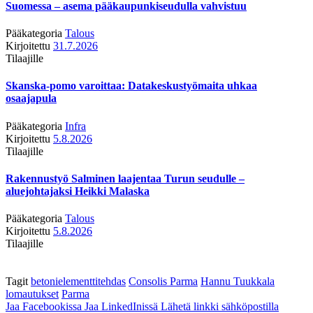
Suomessa – asema pääkaupunkiseudulla vahvistuu
Pääkategoria
Talous
Kirjoitettu
31.7.2026
Tilaajille
Skanska-pomo varoittaa: Datakeskustyömaita uhkaa
osaajapula
Pääkategoria
Infra
Kirjoitettu
5.8.2026
Tilaajille
Rakennustyö Salminen laajentaa Turun seudulle –
aluejohtajaksi Heikki Malaska
Pääkategoria
Talous
Kirjoitettu
5.8.2026
Tilaajille
Tagit
betonielementtitehdas
Consolis Parma
Hannu Tuukkala
lomautukset
Parma
Jaa Facebookissa
Jaa LinkedInissä
Lähetä linkki sähköpostilla