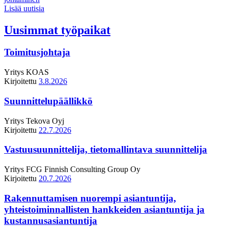
Lisää uutisia
Uusimmat työpaikat
Toimitusjohtaja
Yritys
KOAS
Kirjoitettu
3.8.2026
Suunnittelupäällikkö
Yritys
Tekova Oyj
Kirjoitettu
22.7.2026
Vastuusuunnittelija, tietomallintava suunnittelija
Yritys
FCG Finnish Consulting Group Oy
Kirjoitettu
20.7.2026
Rakennuttamisen nuorempi asiantuntija,
yhteistoiminnallisten hankkeiden asiantuntija ja
kustannusasiantuntija