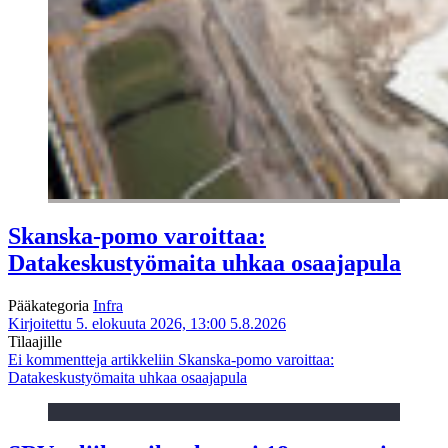
Skanska-pomo varoittaa:
Datakeskustyömaita uhkaa osaajapula
Pääkategoria
Infra
Kirjoitettu 5. elokuuta 2026, 13:00
5.8.2026
Tilaajille
Ei kommentteja
artikkeliin Skanska-pomo varoittaa:
Datakeskustyömaita uhkaa osaajapula