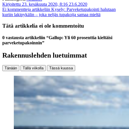
Kirjoitettu 23. kesäkuuta 2020, 8:16
23.6.2020
Ei kommentteja
artikkeliin Kysely: Parveketupakointi halutaan
kuriin lakipykälin – joka neljäs tupakoija samaa mieltä
Tätä artikkelia ei ole kommentoitu
0 vastausta artikkeliin “Gallup: Yli 60 prosenttia kieltäisi
parveketupakoinnin”
Rakennuslehden luetuimmat
Tänään
Tällä viikolla
Tässä kuussa