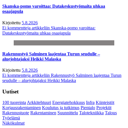
Skanska-pomo varoittaa: Datakeskustyömaita uhkaa
osaajapula
Kirjoitettu
5.8.2026
Ei kommentteja
artikkeliin Skanska-pomo varoittaa:
Datakeskustyömaita uhkaa osaajapula
Rakennustyö Salminen laajentaa Turun seudulle –
aluejohtajaksi Heikki Malaska
Kirjoitettu
5.8.2026
Ei kommentteja
artikkeliin Rakennustyö Salminen laajentaa Turun
seudulle – aluejohtajaksi Heikki Malaska
Uutiset
100 tuoreinta
Arkkitehtuuri
Energiatehokkuus
Infra
Kiinteistöt
Korjausrakentaminen
Koulutus ja tutkimus
Pientalo
Projektit
Rakennustuote
Rakentaminen
Suunnittelu
Talotekniikka
Talous
Työelämä
Näkökulmat