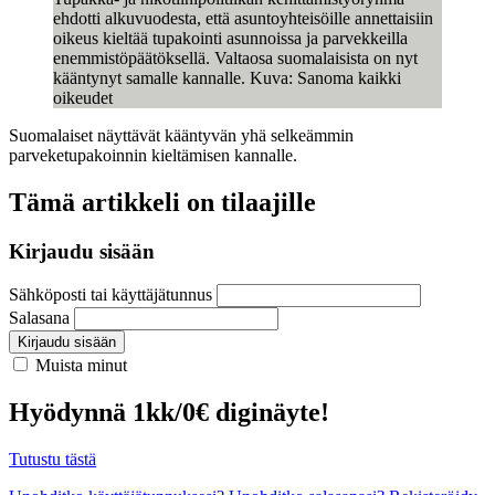
ehdotti alkuvuodesta, että asuntoyhteisöille annettaisiin
oikeus kieltää tupakointi asunnoissa ja parvekkeilla
enemmistöpäätöksellä. Valtaosa suomalaisista on nyt
kääntynyt samalle kannalle. Kuva: Sanoma kaikki
oikeudet
Suomalaiset näyttävät kääntyvän yhä selkeämmin
parveketupakoinnin kieltämisen kannalle.
Tämä artikkeli on tilaajille
Kirjaudu sisään
Sähköposti tai käyttäjätunnus
Salasana
Kirjaudu sisään
Muista minut
Hyödynnä 1kk/0€ diginäyte!
Tutustu tästä