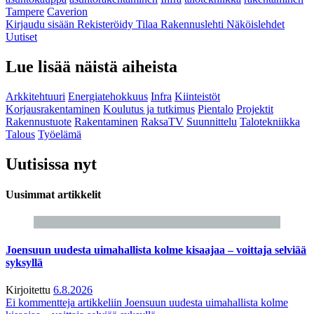
Tampere
Caverion
Kirjaudu sisään
Rekisteröidy
Tilaa Rakennuslehti
Näköislehdet
Uutiset
Lue lisää näistä aiheista
Arkkitehtuuri
Energiatehokkuus
Infra
Kiinteistöt
Korjausrakentaminen
Koulutus ja tutkimus
Pientalo
Projektit
Rakennustuote
Rakentaminen
RaksaTV
Suunnittelu
Talotekniikka
Talous
Työelämä
Uutisissa nyt
Uusimmat artikkelit
Joensuun uudesta uimahallista kolme kisaajaa – voittaja selviää
syksyllä
Kirjoitettu
6.8.2026
Ei kommentteja
artikkeliin Joensuun uudesta uimahallista kolme