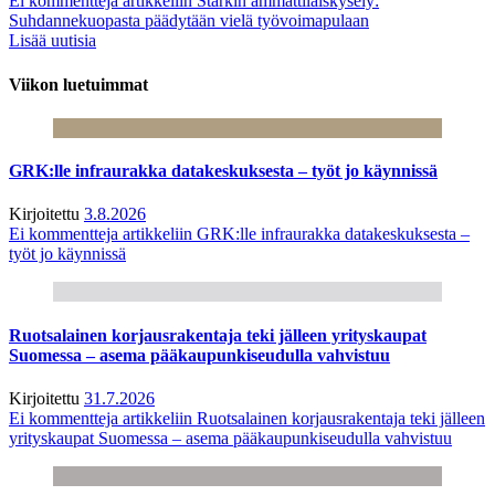
Ei kommentteja
artikkeliin Starkin ammattilaiskysely:
Suhdannekuopasta päädytään vielä työvoimapulaan
Lisää uutisia
Viikon luetuimmat
GRK:lle infraurakka datakeskuksesta – työt jo käynnissä
Kirjoitettu
3.8.2026
Ei kommentteja
artikkeliin GRK:lle infraurakka datakeskuksesta –
työt jo käynnissä
Ruotsalainen korjausrakentaja teki jälleen yrityskaupat
Suomessa – asema pääkaupunkiseudulla vahvistuu
Kirjoitettu
31.7.2026
Ei kommentteja
artikkeliin Ruotsalainen korjausrakentaja teki jälleen
yrityskaupat Suomessa – asema pääkaupunkiseudulla vahvistuu