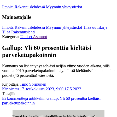
Ilmoita Rakennuslehdessä
Myynnin yhteystiedot
Mainostajalle
Ilmoita Rakennuslehdessä
Myynnin yhteystiedot
Tilaa uutiskirje
Tilaa Rakennuslehti
Kategoriat
Uutiset
Asunnot
Gallup: Yli 60 prosenttia kieltäisi
parveketupakoinnin
Kannatus on lisääntynyt selvästi neljän viime vuoden aikana, sillä
vuonna 2019 parveketupakoinnin täydellistä kieltämistä kannatti alle
puolet (46 prosenttia) väestöstä.
Kirjoittaja
Timo Sormunen
Kirjoitettu 17. toukokuuta 2023, 9:00
17.5.2023
Tilaajille
Ei kommentteja
artikkeliin Gallup: Yli 60 prosenttia kieltäisi
parveketupakoinnin
Tupakka- ja nikotiinipolitiikan kehittämistyöryhmä