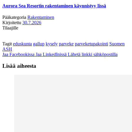
Aurora Sea Resortin rakentaminen käynnistyy Iissä
Pääkategoria
Rakentaminen
Kirjoitettu
30.7.2026
Tilaajille
Tagit
eduskunta
gallup
kysely
parveke
parveketupakointi
Suomen
ASH
Jaa Facebookissa
Jaa LinkedInissä
Lähetä linkki sähköpostilla
Lisää aiheesta