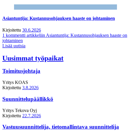
Asiantuntija: Kustannusohjauksen haaste on johtaminen
Kirjoitettu
30.6.2026
1 kommentti
artikkeliin Asiantuntija: Kustannusohjauksen haaste on
johtaminen
Lisää uutisia
Uusimmat työpaikat
Toimitusjohtaja
Yritys
KOAS
Kirjoitettu
3.8.2026
Suunnittelupäällikkö
Yritys
Tekova Oyj
Kirjoitettu
22.7.2026
Vastuusuunnittelija, tietomallintava suunnittelija