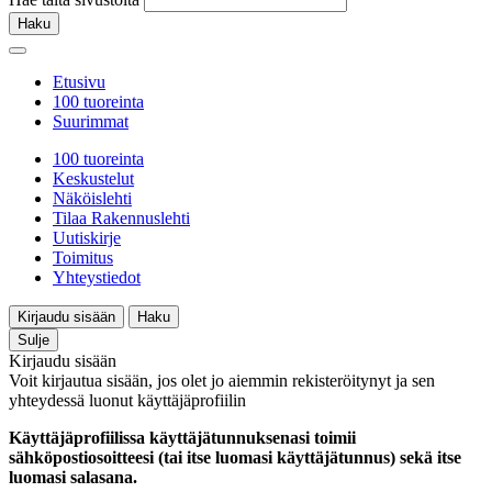
Haku
Etusivu
100 tuoreinta
Suurimmat
100 tuoreinta
Keskustelut
Näköislehti
Tilaa Rakennuslehti
Uutiskirje
Toimitus
Yhteystiedot
Kirjaudu sisään
Haku
Sulje
Kirjaudu sisään
Voit kirjautua sisään, jos olet jo aiemmin rekisteröitynyt ja sen
yhteydessä luonut käyttäjäprofiilin
Käyttäjäprofiilissa käyttäjätunnuksenasi toimii
sähköpostiosoitteesi (tai itse luomasi käyttäjätunnus) sekä itse
luomasi salasana.