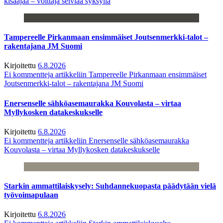
kisaajaa – voittaja selviää syksyllä
Tampereelle Pirkanmaan ensimmäiset Joutsenmerkki-talot –
rakentajana JM Suomi
Kirjoitettu
6.8.2026
Ei kommentteja
artikkeliin Tampereelle Pirkanmaan ensimmäiset
Joutsenmerkki-talot – rakentajana JM Suomi
Enersenselle sähköasemaurakka Kouvolasta – virtaa
Myllykosken datakeskukselle
Kirjoitettu
6.8.2026
Ei kommentteja
artikkeliin Enersenselle sähköasemaurakka
Kouvolasta – virtaa Myllykosken datakeskukselle
Starkin ammattilaiskysely: Suhdannekuopasta päädytään vielä
työvoimapulaan
Kirjoitettu
6.8.2026