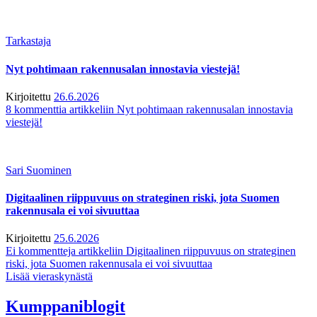
Tarkastaja
Nyt pohtimaan rakennusalan innostavia viestejä!
Kirjoitettu
26.6.2026
8 kommenttia
artikkeliin Nyt pohtimaan rakennusalan innostavia
viestejä!
Sari Suominen
Digitaalinen riippuvuus on strateginen riski, jota Suomen
rakennusala ei voi sivuuttaa
Kirjoitettu
25.6.2026
Ei kommentteja
artikkeliin Digitaalinen riippuvuus on strateginen
riski, jota Suomen rakennusala ei voi sivuuttaa
Lisää vieraskynästä
Kumppaniblogit