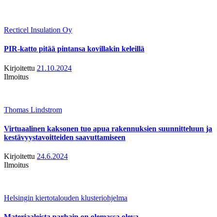
Recticel Insulation Oy
PIR-katto pitää pintansa kovillakin keleillä
Kirjoitettu
21.10.2024
Ilmoitus
Thomas Lindstrom
Virtuaalinen kaksonen tuo apua rakennuksien suunnitteluun ja
kestävyystavoitteiden saavuttamiseen
Kirjoitettu
24.6.2024
Ilmoitus
Helsingin kiertotalouden klusteriohjelma
Materiaaleista parhain on olemassa oleva