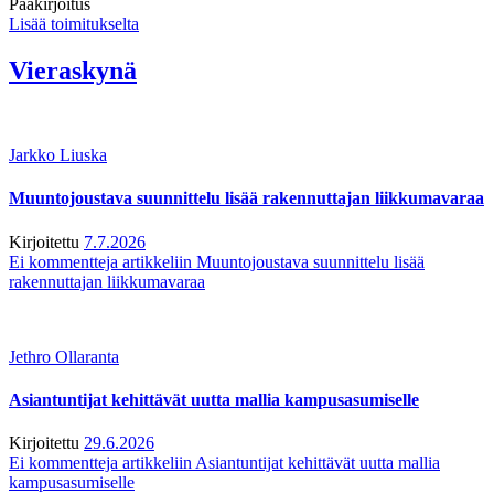
Pääkirjoitus
Lisää toimitukselta
Vieraskynä
Jarkko Liuska
Muuntojoustava suunnittelu lisää rakennuttajan liikkumavaraa
Kirjoitettu
7.7.2026
Ei kommentteja
artikkeliin Muuntojoustava suunnittelu lisää
rakennuttajan liikkumavaraa
Jethro Ollaranta
Asiantuntijat kehittävät uutta mallia kampusasumiselle
Kirjoitettu
29.6.2026
Ei kommentteja
artikkeliin Asiantuntijat kehittävät uutta mallia
kampusasumiselle