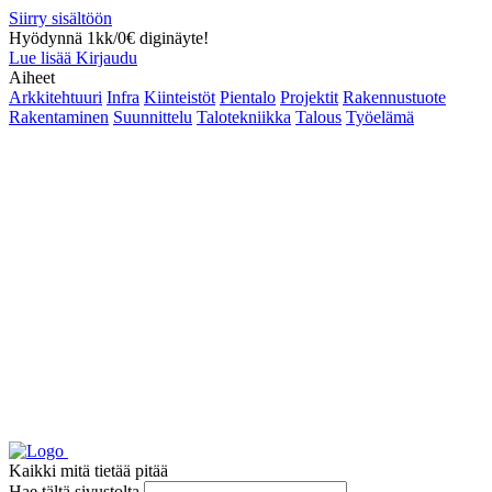
Siirry sisältöön
Hyödynnä 1kk/0€ diginäyte!
Lue lisää
Kirjaudu
Aiheet
Arkkitehtuuri
Infra
Kiinteistöt
Pientalo
Projektit
Rakennustuote
Rakentaminen
Suunnittelu
Talotekniikka
Talous
Työelämä
Kaikki mitä tietää pitää
Hae tältä sivustolta