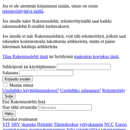
Jos et ole aiemmin kirjautunut sisään, sinun on ensin
rekisteröidyttävä täällä
.
Jos sinulle tulee Rakennuslehti, rekisteröitymällä saat kaikki
rakennuslehti.fi-sisällöt luettavaksesi.
Jos sinulle ei tule Rakennuslehteä, voit silti rekisteröityä, jolloin saat
oikeuden kommentoida lukottomia artikkeleita, mutta et pääse
lukemaan lukittuja artikkeleita.
Tilaa Rakennuslehti tästä
tai hyödynnä
maksuton koejakso tästä
.
Sähköposti tai käyttäjätunnus
Salasana
Kirjaudu sisään
Muista minut
Unohditko käyttäjätunnuksesi?
Unohditko salasanasi?
Rekisteröidy
Sulje
Etsi Rakennuslehti.fistä
Hae tältä sivustolta
Haku
Suositut avainsanat
YIT
SRV
skanska
Helsinki
Tilastokeskus
yrityskauppa
NCC
Espoo
asuntokauppa
asuntorakentaminen
Infra
talotekniikka
rakentaminen