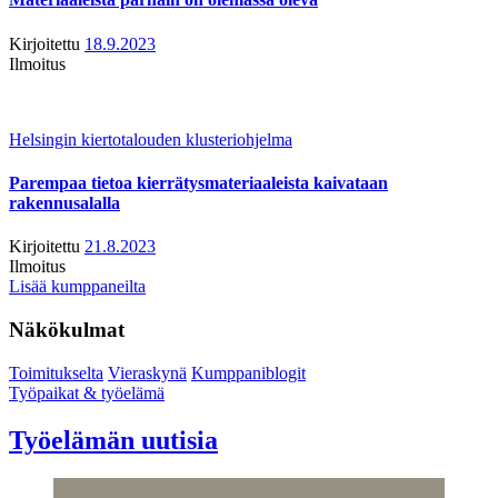
Kirjoitettu
18.9.2023
Ilmoitus
Helsingin kiertotalouden klusteriohjelma
Parempaa tietoa kierrätysmateriaaleista kaivataan
rakennusalalla
Kirjoitettu
21.8.2023
Ilmoitus
Lisää kumppaneilta
Näkökulmat
Toimitukselta
Vieraskynä
Kumppaniblogit
Työpaikat & työelämä
Työelämän uutisia