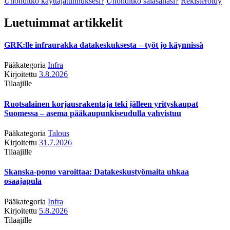
Unohditko käyttäjätunnuksesi?
Unohditko salasanasi?
Rekisteröidy
Luetuimmat artikkelit
GRK:lle infraurakka datakeskuksesta – työt jo käynnissä
Pääkategoria
Infra
Kirjoitettu
3.8.2026
Tilaajille
Ruotsalainen korjausrakentaja teki jälleen yrityskaupat
Suomessa – asema pääkaupunkiseudulla vahvistuu
Pääkategoria
Talous
Kirjoitettu
31.7.2026
Tilaajille
Skanska-pomo varoittaa: Datakeskustyömaita uhkaa
osaajapula
Pääkategoria
Infra
Kirjoitettu
5.8.2026
Tilaajille