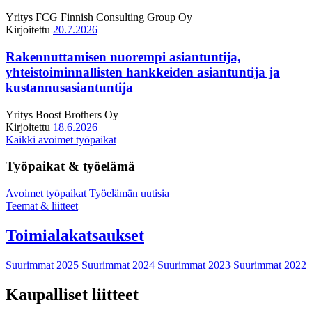
Yritys
FCG Finnish Consulting Group Oy
Kirjoitettu
20.7.2026
Rakennuttamisen nuorempi asiantuntija,
yhteistoiminnallisten hankkeiden asiantuntija ja
kustannusasiantuntija
Yritys
Boost Brothers Oy
Kirjoitettu
18.6.2026
Kaikki avoimet työpaikat
Työpaikat & työelämä
Avoimet työpaikat
Työelämän uutisia
Teemat & liitteet
Toimialakatsaukset
Suurimmat 2025
Suurimmat 2024
Suurimmat 2023
Suurimmat 2022
Kaupalliset liitteet