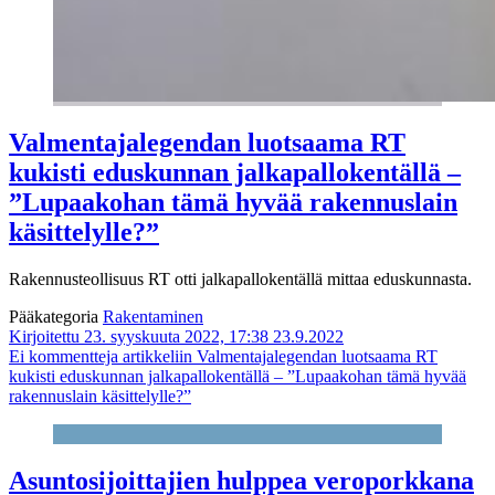
Valmentajalegendan luotsaama RT
kukisti eduskunnan jalkapallokentällä –
”Lupaakohan tämä hyvää rakennuslain
käsittelylle?”
Rakennusteollisuus RT otti jalkapallokentällä mittaa eduskunnasta.
Pääkategoria
Rakentaminen
Kirjoitettu 23. syyskuuta 2022, 17:38
23.9.2022
Ei kommentteja
artikkeliin Valmentajalegendan luotsaama RT
kukisti eduskunnan jalkapallokentällä – ”Lupaakohan tämä hyvää
rakennuslain käsittelylle?”
Asuntosijoittajien hulppea veroporkkana