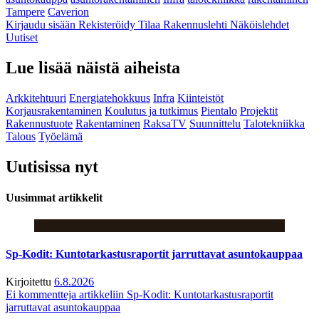
Tampere
Caverion
Kirjaudu sisään
Rekisteröidy
Tilaa Rakennuslehti
Näköislehdet
Uutiset
Lue lisää näistä aiheista
Arkkitehtuuri
Energiatehokkuus
Infra
Kiinteistöt
Korjausrakentaminen
Koulutus ja tutkimus
Pientalo
Projektit
Rakennustuote
Rakentaminen
RaksaTV
Suunnittelu
Talotekniikka
Talous
Työelämä
Uutisissa nyt
Uusimmat artikkelit
Sp-Kodit: Kuntotarkastusraportit jarruttavat asuntokauppaa
Kirjoitettu
6.8.2026
Ei kommentteja
artikkeliin Sp-Kodit: Kuntotarkastusraportit
jarruttavat asuntokauppaa