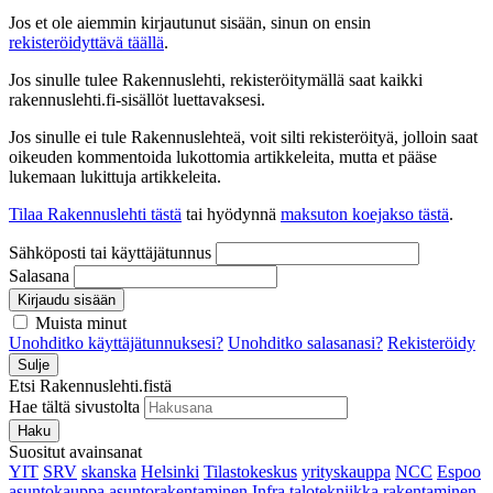
Jos et ole aiemmin kirjautunut sisään, sinun on ensin
rekisteröidyttävä täällä
.
Jos sinulle tulee Rakennuslehti, rekisteröitymällä saat kaikki
rakennuslehti.fi-sisällöt luettavaksesi.
Jos sinulle ei tule Rakennuslehteä, voit silti rekisteröityä, jolloin saat
oikeuden kommentoida lukottomia artikkeleita, mutta et pääse
lukemaan lukittuja artikkeleita.
Tilaa Rakennuslehti tästä
tai hyödynnä
maksuton koejakso tästä
.
Sähköposti tai käyttäjätunnus
Salasana
Kirjaudu sisään
Muista minut
Unohditko käyttäjätunnuksesi?
Unohditko salasanasi?
Rekisteröidy
Sulje
Etsi Rakennuslehti.fistä
Hae tältä sivustolta
Haku
Suositut avainsanat
YIT
SRV
skanska
Helsinki
Tilastokeskus
yrityskauppa
NCC
Espoo
asuntokauppa
asuntorakentaminen
Infra
talotekniikka
rakentaminen