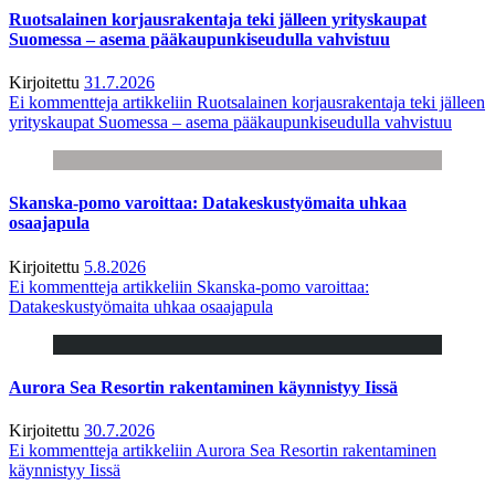
Ruotsalainen korjausrakentaja teki jälleen yrityskaupat
Suomessa – asema pääkaupunkiseudulla vahvistuu
Kirjoitettu
31.7.2026
Ei kommentteja
artikkeliin Ruotsalainen korjausrakentaja teki jälleen
yrityskaupat Suomessa – asema pääkaupunkiseudulla vahvistuu
Skanska-pomo varoittaa: Datakeskustyömaita uhkaa
osaajapula
Kirjoitettu
5.8.2026
Ei kommentteja
artikkeliin Skanska-pomo varoittaa:
Datakeskustyömaita uhkaa osaajapula
Aurora Sea Resortin rakentaminen käynnistyy Iissä
Kirjoitettu
30.7.2026
Ei kommentteja
artikkeliin Aurora Sea Resortin rakentaminen
käynnistyy Iissä