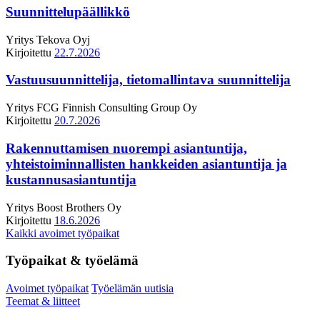
Suunnittelupäällikkö
Yritys
Tekova Oyj
Kirjoitettu
22.7.2026
Vastuusuunnittelija, tietomallintava suunnittelija
Yritys
FCG Finnish Consulting Group Oy
Kirjoitettu
20.7.2026
Rakennuttamisen nuorempi asiantuntija,
yhteistoiminnallisten hankkeiden asiantuntija ja
kustannusasiantuntija
Yritys
Boost Brothers Oy
Kirjoitettu
18.6.2026
Kaikki avoimet työpaikat
Työpaikat & työelämä
Avoimet työpaikat
Työelämän uutisia
Teemat & liitteet