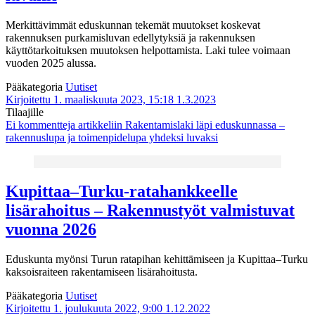
Merkittävimmät eduskunnan tekemät muutokset koskevat
rakennuksen purkamisluvan edellytyksiä ja rakennuksen
käyttötarkoituksen muutoksen helpottamista. Laki tulee voimaan
vuoden 2025 alussa.
Pääkategoria
Uutiset
Kirjoitettu 1. maaliskuuta 2023, 15:18
1.3.2023
Tilaajille
Ei kommentteja
artikkeliin Rakentamislaki läpi eduskunnassa –
rakennuslupa ja toimenpidelupa yhdeksi luvaksi
Kupittaa–Turku-ratahankkeelle
lisärahoitus – Rakennustyöt valmistuvat
vuonna 2026
Eduskunta myönsi Turun ratapihan kehittämiseen ja Kupittaa–Turku
kaksoisraiteen rakentamiseen lisärahoitusta.
Pääkategoria
Uutiset
Kirjoitettu 1. joulukuuta 2022, 9:00
1.12.2022