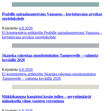
Peabille sairaalasaneeraus Vaasassa – korjattavana arvokas
suojelukohde
Kirjoitettu
6.8.2026
Ei kommentteja
artikkeliin Peabille sairaalasaneeraus Vaasassa –
korjattavana arvokas suojelukohde
Skanska rakentaa monitoimitalon Tampereelle – valmista
keväällä 2028
Kirjoitettu
6.8.2026
Ei kommentteja
artikkeliin Skanska rakentaa monitoimitalon
Tampereelle – valmista keväällä 2028
Mökkikauppa kangistui kesän tullen – myyntimäärät
miinuksella viime vuoteen verrattuna
Kirjoitettu
6.8.2026