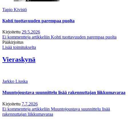
Tapio Kivistö
Kohti tuottavuuden parempaa puolta
Kirjoitettu
29.5.2026
Ei kommentteja
artikkeliin Kohti tuottavuuden parempaa puolta
Pääkirjoitus
Lisää toimitukselta
Vieraskynä
Jarkko Liuska
Muuntojoustava suunnittelu lisää rakennuttajan liikkumavaraa
Kirjoitettu
7.7.2026
Ei kommentteja
artikkeliin Muuntojoustava suunnittelu lisää
rakennuttajan liikkumavaraa