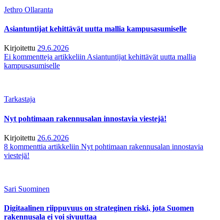
Jethro Ollaranta
Asiantuntijat kehittävät uutta mallia kampusasumiselle
Kirjoitettu
29.6.2026
Ei kommentteja
artikkeliin Asiantuntijat kehittävät uutta mallia
kampusasumiselle
Tarkastaja
Nyt pohtimaan rakennusalan innostavia viestejä!
Kirjoitettu
26.6.2026
8 kommenttia
artikkeliin Nyt pohtimaan rakennusalan innostavia
viestejä!
Sari Suominen
Digitaalinen riippuvuus on strateginen riski, jota Suomen
rakennusala ei voi sivuuttaa