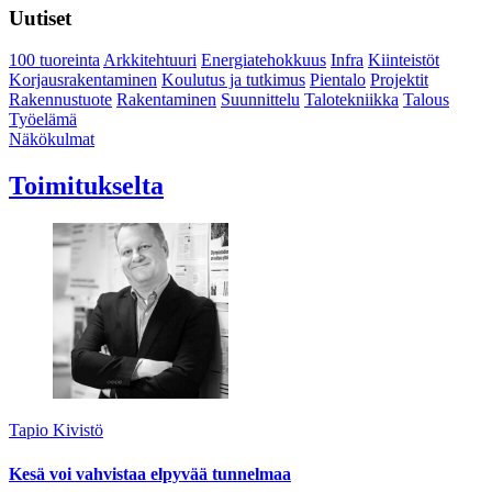
Uutiset
100 tuoreinta
Arkkitehtuuri
Energiatehokkuus
Infra
Kiinteistöt
Korjausrakentaminen
Koulutus ja tutkimus
Pientalo
Projektit
Rakennustuote
Rakentaminen
Suunnittelu
Talotekniikka
Talous
Työelämä
Näkökulmat
Toimitukselta
Tapio Kivistö
Kesä voi vahvistaa elpyvää tunnelmaa