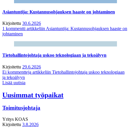
Asiantuntija: Kustannusohjauksen haaste on johtaminen
Kirjoitettu
30.6.2026
1 kommentti
artikkeliin Asiantuntija: Kustannusohjauksen haaste on
johtaminen
Tietohallintojohtaja uskoo teknologiaan ja tekoälyyn
Kirjoitettu
29.6.2026
Ei kommentteja
artikkeliin Tietohallintojohtaja uskoo teknologiaan
ja tekoälyyn
Lisää uutisia
Uusimmat työpaikat
Toimitusjohtaja
Yritys
KOAS
Kirjoitettu
3.8.2026