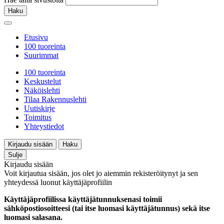
Haku
Etusivu
100 tuoreinta
Suurimmat
100 tuoreinta
Keskustelut
Näköislehti
Tilaa Rakennuslehti
Uutiskirje
Toimitus
Yhteystiedot
Kirjaudu sisään
Haku
Sulje
Kirjaudu sisään
Voit kirjautua sisään, jos olet jo aiemmin rekisteröitynyt ja sen
yhteydessä luonut käyttäjäprofiilin
Käyttäjäprofiilissa käyttäjätunnuksenasi toimii
sähköpostiosoitteesi (tai itse luomasi käyttäjätunnus) sekä itse
luomasi salasana.