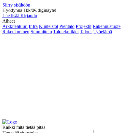
Siirry sisältöön
Hyödynnä 1kk/0€ diginäyte!
Lue lisää
Kirjaudu
Aiheet
Arkkitehtuuri
Infra
Kiinteistöt
Pientalo
Projektit
Rakennustuote
Rakentaminen
Suunnittelu
Talotekniikka
Talous
Työelämä
Kaikki mitä tietää pitää
Hae tältä sivustolta