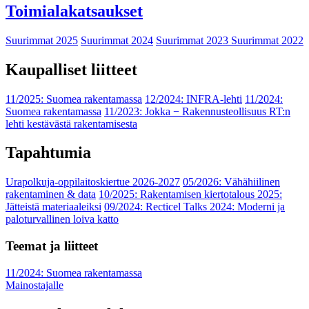
Toimialakatsaukset
Suurimmat 2025
Suurimmat 2024
Suurimmat 2023
Suurimmat 2022
Kaupalliset liitteet
11/2025: Suomea rakentamassa
12/2024: INFRA-lehti
11/2024:
Suomea rakentamassa
11/2023: Jokka − Rakennusteollisuus RT:n
lehti kestävästä rakentamisesta
Tapahtumia
Urapolkuja-oppilaitoskiertue 2026-2027
05/2026: Vähähiilinen
rakentaminen & data
10/2025: Rakentamisen kiertotalous 2025:
Jätteistä materiaaleiksi
09/2024: Recticel Talks 2024: Moderni ja
paloturvallinen loiva katto
Teemat ja liitteet
11/2024: Suomea rakentamassa
Mainostajalle