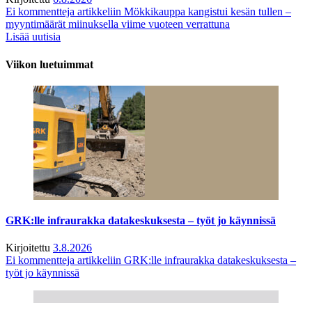
Ei kommentteja
artikkeliin Mökkikauppa kangistui kesän tullen –
myyntimäärät miinuksella viime vuoteen verrattuna
Lisää uutisia
Viikon luetuimmat
GRK:lle infraurakka datakeskuksesta – työt jo käynnissä
Kirjoitettu
3.8.2026
Ei kommentteja
artikkeliin GRK:lle infraurakka datakeskuksesta –
työt jo käynnissä