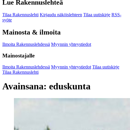
Lue Rakennuslehteä
Tilaa Rakennuslehti
Kirjaudu näköislehteen
Tilaa uutiskirje
RSS-
syöte
Mainosta & ilmoita
Ilmoita Rakennuslehdessä
Myynnin yhteystiedot
Mainostajalle
Ilmoita Rakennuslehdessä
Myynnin yhteystiedot
Tilaa uutiskirje
Tilaa Rakennuslehti
Avainsana:
eduskunta