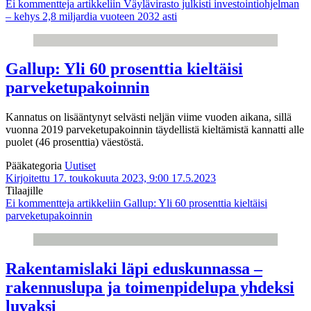
Ei kommentteja
artikkeliin Väylävirasto julkisti investointiohjelman
– kehys 2,8 miljardia vuoteen 2032 asti
Gallup: Yli 60 prosenttia kieltäisi
parveketupakoinnin
Kannatus on lisääntynyt selvästi neljän viime vuoden aikana, sillä
vuonna 2019 parveketupakoinnin täydellistä kieltämistä kannatti alle
puolet (46 prosenttia) väestöstä.
Pääkategoria
Uutiset
Kirjoitettu 17. toukokuuta 2023, 9:00
17.5.2023
Tilaajille
Ei kommentteja
artikkeliin Gallup: Yli 60 prosenttia kieltäisi
parveketupakoinnin
Rakentamislaki läpi eduskunnassa –
rakennuslupa ja toimenpidelupa yhdeksi
luvaksi