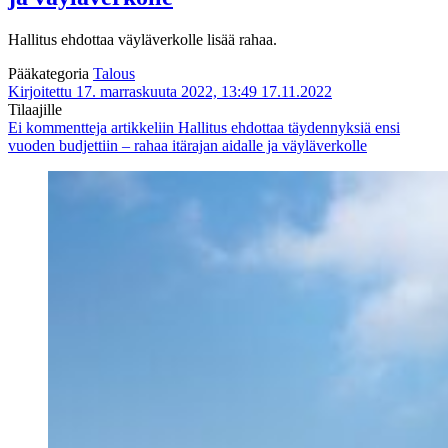
Hallitus ehdottaa väyläverkolle lisää rahaa.
Pääkategoria
Talous
Kirjoitettu 17. marraskuuta 2022, 13:49
17.11.2022
Tilaajille
Ei kommentteja
artikkeliin Hallitus ehdottaa täydennyksiä ensi
vuoden budjettiin – rahaa itärajan aidalle ja väyläverkolle