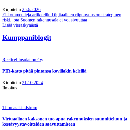
Kirjoitettu
25.6.2026
Ei kommentteja
artikkeliin Digitaalinen riippuvuus on strateginen
riski, jota Suomen rakennusala ei voi sivuuttaa
Lisää vieraskynästä
Kumppaniblogit
Recticel Insulation Oy
PIR-katto pitää pintansa kovillakin keleillä
Kirjoitettu
21.10.2024
Ilmoitus
Thomas Lindstrom
Virtuaalinen kaksonen tuo apua rakennuksien suunnitteluun ja
kestävyystavoitteiden saavuttamiseen