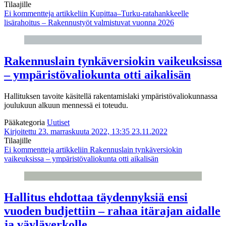
Tilaajille
Ei kommentteja
artikkeliin Kupittaa–Turku-ratahankkeelle
lisärahoitus – Rakennustyöt valmistuvat vuonna 2026
Rakennuslain tynkäversiokin vaikeuksissa
– ympäristövaliokunta otti aikalisän
Hallituksen tavoite käsitellä rakentamislaki ympäristövaliokunnassa
joulukuun alkuun mennessä ei toteudu.
Pääkategoria
Uutiset
Kirjoitettu 23. marraskuuta 2022, 13:35
23.11.2022
Tilaajille
Ei kommentteja
artikkeliin Rakennuslain tynkäversiokin
vaikeuksissa – ympäristövaliokunta otti aikalisän
Hallitus ehdottaa täydennyksiä ensi
vuoden budjettiin – rahaa itärajan aidalle
ja väyläverkolle