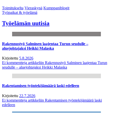
Toimitukselta
Vieraskynä
Kumppaniblogit
Työpaikat & työelämä
Työelämän uutisia
Rakennustyö Salminen laajentaa Turun seudulle –
aluejohtajaksi Heikki Malaska
Kirjoitettu
5.8.2026
Ei kommentteja
artikkeliin Rakennustyö Salminen laajentaa Turun
seudulle – aluejohtajaksi Heikki Malaska
Rakentamisen työntekijämäärä laski edelleen
Kirjoitettu
22.7.2026
Ei kommentteja
artikkeliin Rakentamisen työntekijämäärä laski
edelleen