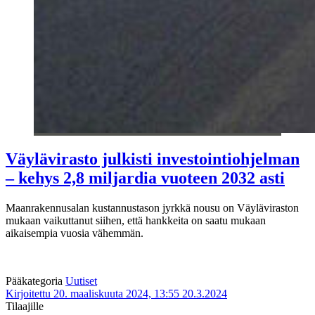
Väylävirasto julkisti investointiohjelman
– kehys 2,8 miljardia vuoteen 2032 asti
Maanrakennusalan kustannustason jyrkkä nousu on Väyläviraston
mukaan vaikuttanut siihen, että hankkeita on saatu mukaan
aikaisempia vuosia vähemmän.
Pääkategoria
Uutiset
Kirjoitettu 20. maaliskuuta 2024, 13:55
20.3.2024
Tilaajille