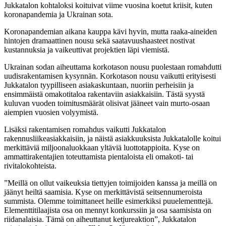
Jukkatalon kohtaloksi koituivat viime vuosina koetut kriisit, kuten
koronapandemia ja Ukrainan sota.
Koronapandemian aikana kauppa kävi hyvin, mutta raaka-aineiden
hintojen dramaattinen nousu sekä saatavuushaasteet nostivat
kustannuksia ja vaikeuttivat projektien läpi viemistä.
Ukrainan sodan aiheuttama korkotason nousu puolestaan romahdutti
uudisrakentamisen kysynnän. Korkotason nousu vaikutti erityisesti
Jukkatalon tyypilliseen asiakaskuntaan, nuoriin perheisiin ja
ensimmäistä omakotitaloa rakentaviin asiakkaisiin. Tästä syystä
kuluvan vuoden toimitusmäärät olisivat jääneet vain murto-osaan
aiempien vuosien volyymistä.
Lisäksi rakentamisen romahdus vaikutti Jukkatalon
rakennusliikeasiakkaisiin, ja näistä asiakkuuksista Jukkatalolle koitui
merkittäviä miljoonaluokkaan yltäviä luottotappioita. Kyse on
ammattirakentajien toteuttamista pientaloista eli omakoti- tai
rivitalokohteista.
”Meillä on ollut vaikeuksia tiettyjen toimijoiden kanssa ja meillä on
jäänyt heiltä saamisia. Kyse on merkittävistä seitsennumeroista
summista. Olemme toimittaneet heille esimerkiksi puuelementtejä.
Elementtitilaajista osa on mennyt konkurssiin ja osa saamisista on
riidanalaisia. Tämä on aiheuttanut ketjureaktion”, Jukkatalon