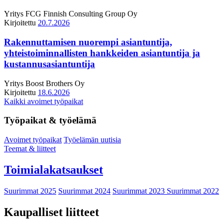
Yritys
FCG Finnish Consulting Group Oy
Kirjoitettu
20.7.2026
Rakennuttamisen nuorempi asiantuntija,
yhteistoiminnallisten hankkeiden asiantuntija ja
kustannusasiantuntija
Yritys
Boost Brothers Oy
Kirjoitettu
18.6.2026
Kaikki avoimet työpaikat
Työpaikat & työelämä
Avoimet työpaikat
Työelämän uutisia
Teemat & liitteet
Toimialakatsaukset
Suurimmat 2025
Suurimmat 2024
Suurimmat 2023
Suurimmat 2022
Kaupalliset liitteet