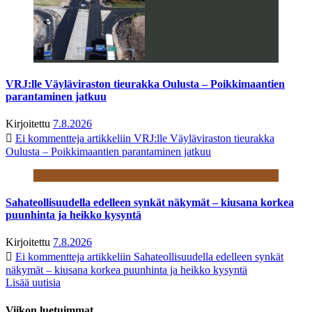
VRJ:lle Väyläviraston tieurakka Oulusta – Poikkimaantien
parantaminen jatkuu
Kirjoitettu
7.8.2026
Ei kommentteja
artikkeliin VRJ:lle Väyläviraston tieurakka
Oulusta – Poikkimaantien parantaminen jatkuu
Sahateollisuudella edelleen synkät näkymät – kiusana korkea
puunhinta ja heikko kysyntä
Kirjoitettu
7.8.2026
Ei kommentteja
artikkeliin Sahateollisuudella edelleen synkät
näkymät – kiusana korkea puunhinta ja heikko kysyntä
Lisää uutisia
Viikon luetuimmat