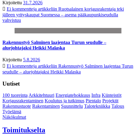
Kirjoitettu
31.7.2026
Ei kommentteja
artikkeliin Ruotsalainen korjausrakentaja teki
jälleen yrityskaupat Suomessa – asema pääkaupunkiseudulla
vahvistuu
Rakennustyö Salminen laajentaa Turun seudulle –
aluejohtajaksi Heikki Malaska
Kirjoitettu
5.8.2026
Ei kommentteja
artikkeliin Rakennustyö Salminen laajentaa Turun
seudulle – aluejohtajaksi Heikki Malaska
Uutiset
100 tuoreinta
Arkkitehtuuri
Energiatehokkuus
Infra
Kiinteistöt
Korjausrakentaminen
Koulutus ja tutkimus
Pientalo
Projektit
Rakennustuote
Rakentaminen
Suunnittelu
Talotekniikka
Talous
Työelämä
Näkökulmat
Toimitukselta