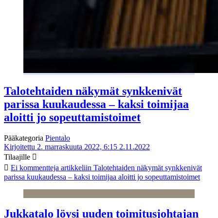
Talotehtaiden näkymät synkkenivät
parissa kuukaudessa – kaksi toimijaa
aloitti jo sopeuttamistoimet
Pääkategoria
Pientalo
Kirjoitettu 2. marraskuuta 2022, 6:15
2.11.2022
Tilaajille
Ei kommentteja
artikkeliin Talotehtaiden näkymät synkkenivät
parissa kuukaudessa – kaksi toimijaa aloitti jo sopeuttamistoimet
Jukkatalo löysi uuden toimitusjohtajan