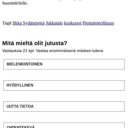
haastattelulla
.
Tagit
Ilkka Sydänmetsä
Jukkatalo
konkurssi
Pientaloteollisuus
Mitä mieltä olit jutusta?
Vastauksia
21
kpl. Vastaa ensimmäisenä mieleen tuleva
MIELENKIINTOINEN
HYÖDYLLINEN
UUTTA TIETOA
YHDENTEKEVÄ