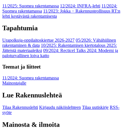
11/2025: Suomea rakentamassa
12/2024: INFRA-lehti
11/2024:
Suomea rakentamassa
11/2023: Jokka − Rakennusteollisuus RT:n
lehti kestävästä rakentamisesta
Tapahtumia
Urapolkuja-oppilaitoskiertue 2026-2027
05/2026: Vähähiilinen
rakentaminen & data
10/2025: Rakentamisen kiertotalous 2025:
Jätteistä materiaaleiksi
09/2024: Recticel Talks 2024: Moderni ja
paloturvallinen loiva katto
Teemat ja liitteet
11/2024: Suomea rakentamassa
Mainostajalle
Lue Rakennuslehteä
Tilaa Rakennuslehti
Kirjaudu näköislehteen
Tilaa uutiskirje
RSS-
syöte
Mainosta & ilmoita