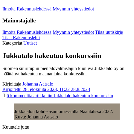
Ilmoita Rakennuslehdessä
Myynnin yhteystiedot
Mainostajalle
Ilmoita Rakennuslehdessä
Myynnin yhteystiedot
Tilaa uutiskirje
Tilaa Rakennuslehti
Kategoriat
Uutiset
Jukkatalo hakeutuu konkurssiin
Suomen suurimpiin pientalovalmistajiin kuuluva Jukkatalo oy on
päättänyt hakeutua maanantaina konkurssiin.
Kirjoittaja
Johanna Aatsalo
Kirjoitettu 28. elokuuta 2023, 11:22
28.8.2023
6 kommenttia
artikkeliin Jukkatalo hakeutuu konkurssiin
Jukkatalon kohde asuntomessuilla Naantalissa 2022.
Kuva: Johanna Aatsalo
Kuuntele juttu