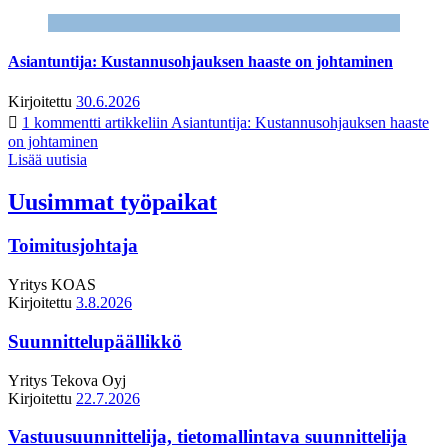
Asiantuntija: Kustannusohjauksen haaste on johtaminen
Kirjoitettu
30.6.2026
1 kommentti
artikkeliin Asiantuntija: Kustannusohjauksen haaste
on johtaminen
Lisää uutisia
Uusimmat työpaikat
Toimitusjohtaja
Yritys
KOAS
Kirjoitettu
3.8.2026
Suunnittelupäällikkö
Yritys
Tekova Oyj
Kirjoitettu
22.7.2026
Vastuusuunnittelija, tietomallintava suunnittelija