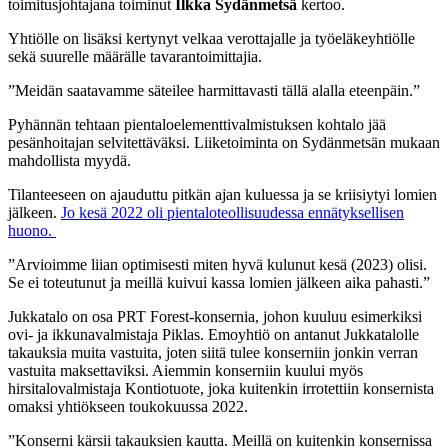
toimitusjohtajana toiminut
Ilkka Sydänmetsä
kertoo.
Yhtiölle on lisäksi kertynyt velkaa verottajalle ja työeläkeyhtiölle
sekä suurelle määrälle tavarantoimittajia.
”Meidän saatavamme säteilee harmittavasti tällä alalla eteenpäin.”
Pyhännän tehtaan pientaloelementtivalmistuksen kohtalo jää
pesänhoitajan selvitettäväksi. Liiketoiminta on Sydänmetsän mukaan
mahdollista myydä.
Tilanteeseen on ajauduttu pitkän ajan kuluessa ja se kriisiytyi lomien
jälkeen.
Jo kesä 2022 oli pientaloteollisuudessa ennätyksellisen
huono.
”Arvioimme liian optimisesti miten hyvä kulunut kesä (2023) olisi.
Se ei toteutunut ja meillä kuivui kassa lomien jälkeen aika pahasti.”
Jukkatalo on osa PRT Forest-konsernia, johon kuuluu esimerkiksi
ovi- ja ikkunavalmistaja Piklas. Emoyhtiö on antanut Jukkatalolle
takauksia muita vastuita, joten siitä tulee konserniin jonkin verran
vastuita maksettaviksi. Aiemmin konserniin kuului myös
hirsitalovalmistaja Kontiotuote, joka kuitenkin irrotettiin konsernista
omaksi yhtiökseen toukokuussa 2022.
”Konserni kärsii takauksien kautta. Meillä on kuitenkin konsernissa