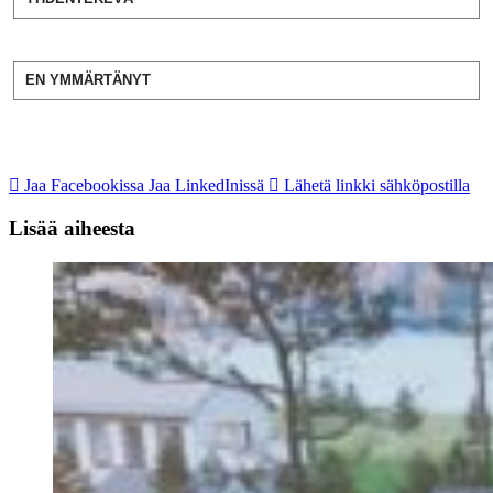
EN YMMÄRTÄNYT
Jaa Facebookissa
Jaa LinkedInissä
Lähetä linkki sähköpostilla
Lisää aiheesta