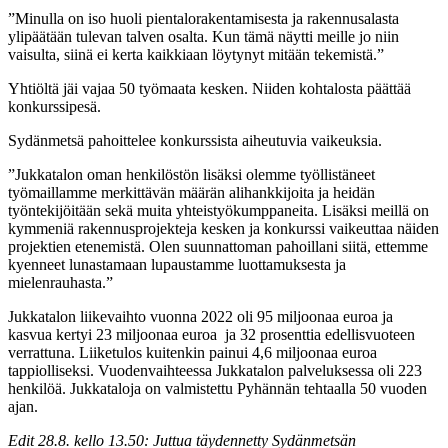
”Minulla on iso huoli pientalorakentamisesta ja rakennusalasta
ylipäätään tulevan talven osalta. Kun tämä näytti meille jo niin
vaisulta, siinä ei kerta kaikkiaan löytynyt mitään tekemistä.”
Yhtiöltä jäi vajaa 50 työmaata kesken. Niiden kohtalosta päättää
konkurssipesä.
Sydänmetsä pahoittelee konkurssista aiheutuvia vaikeuksia.
”Jukkatalon oman henkilöstön lisäksi olemme työllistäneet
työmaillamme merkittävän määrän alihankkijoita ja heidän
työntekijöitään sekä muita yhteistyökumppaneita. Lisäksi meillä on
kymmeniä rakennusprojekteja kesken ja konkurssi vaikeuttaa näiden
projektien etenemistä. Olen suunnattoman pahoillani siitä, ettemme
kyenneet lunastamaan lupaustamme luottamuksesta ja
mielenrauhasta.”
Jukkatalon liikevaihto vuonna 2022 oli 95 miljoonaa euroa ja
kasvua kertyi 23 miljoonaa euroa ja 32 prosenttia edellisvuoteen
verrattuna. Liiketulos kuitenkin painui 4,6 miljoonaa euroa
tappiolliseksi. Vuodenvaihteessa Jukkatalon palveluksessa oli 223
henkilöä. Jukkataloja on valmistettu Pyhännän tehtaalla 50 vuoden
ajan.
Edit 28.8. kello 13.50: Juttua täydennetty Sydänmetsän