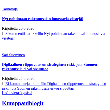
Tarkastaja
Nyt pohtimaan rakennusalan innostavia viestejä!
Kirjoitettu
26.6.2026
8 kommenttia
artikkeliin Nyt pohtimaan rakennusalan innostavia
viestejä!
Sari Suominen
Digitaalinen riippuvuus on strateginen riski, jota Suomen
rakennusala ei voi sivuuttaa
Kirjoitettu
25.6.2026
Ei kommentteja
artikkeliin Digitaalinen riippuvuus on strateginen
riski, jota Suomen rakennusala ei voi sivuuttaa
Lisää vieraskynästä
Kumppaniblogit