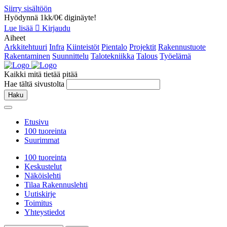
Siirry sisältöön
Hyödynnä 1kk/0€ diginäyte!
Lue lisää
Kirjaudu
Aiheet
Arkkitehtuuri
Infra
Kiinteistöt
Pientalo
Projektit
Rakennustuote
Rakentaminen
Suunnittelu
Talotekniikka
Talous
Työelämä
Kaikki mitä tietää pitää
Hae tältä sivustolta
Haku
Etusivu
100 tuoreinta
Suurimmat
100 tuoreinta
Keskustelut
Näköislehti
Tilaa Rakennuslehti
Uutiskirje
Toimitus
Yhteystiedot