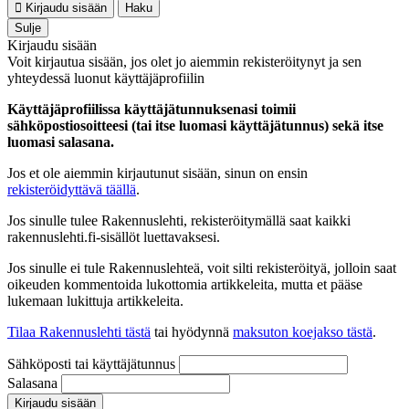
Kirjaudu sisään
Haku
Sulje
Kirjaudu sisään
Voit kirjautua sisään, jos olet jo aiemmin rekisteröitynyt ja sen
yhteydessä luonut käyttäjäprofiilin
Käyttäjäprofiilissa käyttäjätunnuksenasi toimii
sähköpostiosoitteesi (tai itse luomasi käyttäjätunnus) sekä itse
luomasi salasana.
Jos et ole aiemmin kirjautunut sisään, sinun on ensin
rekisteröidyttävä täällä
.
Jos sinulle tulee Rakennuslehti, rekisteröitymällä saat kaikki
rakennuslehti.fi-sisällöt luettavaksesi.
Jos sinulle ei tule Rakennuslehteä, voit silti rekisteröityä, jolloin saat
oikeuden kommentoida lukottomia artikkeleita, mutta et pääse
lukemaan lukittuja artikkeleita.
Tilaa Rakennuslehti tästä
tai hyödynnä
maksuton koejakso tästä
.
Sähköposti tai käyttäjätunnus
Salasana
Kirjaudu sisään