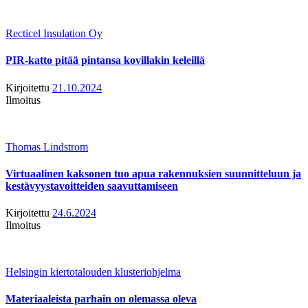
Recticel Insulation Oy
PIR-katto pitää pintansa kovillakin keleillä
Kirjoitettu
21.10.2024
Ilmoitus
Thomas Lindstrom
Virtuaalinen kaksonen tuo apua rakennuksien suunnitteluun ja
kestävyystavoitteiden saavuttamiseen
Kirjoitettu
24.6.2024
Ilmoitus
Helsingin kiertotalouden klusteriohjelma
Materiaaleista parhain on olemassa oleva