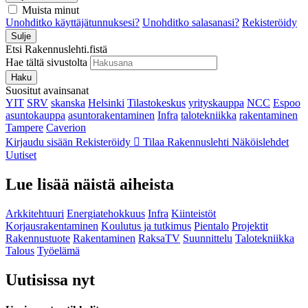
Muista minut
Unohditko käyttäjätunnuksesi?
Unohditko salasanasi?
Rekisteröidy
Sulje
Etsi Rakennuslehti.fistä
Hae tältä sivustolta
Haku
Suositut avainsanat
YIT
SRV
skanska
Helsinki
Tilastokeskus
yrityskauppa
NCC
Espoo
asuntokauppa
asuntorakentaminen
Infra
talotekniikka
rakentaminen
Tampere
Caverion
Kirjaudu sisään
Rekisteröidy
Tilaa Rakennuslehti
Näköislehdet
Uutiset
Lue lisää näistä aiheista
Arkkitehtuuri
Energiatehokkuus
Infra
Kiinteistöt
Korjausrakentaminen
Koulutus ja tutkimus
Pientalo
Projektit
Rakennustuote
Rakentaminen
RaksaTV
Suunnittelu
Talotekniikka
Talous
Työelämä
Uutisissa nyt