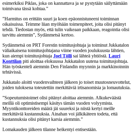
esimerkiksi Piklas, joka on kannattava ja se pystytään säilyttämään
toimivana tässä kohtaa.”
”Harmitus on erittäin suuri ja koen epäonnistuneeni toiminnan
oikaisuissa. Teimme liian myöhään toimenpiteet, joita olisi pitänyt
tehdä. Tiedostan myös, että tulin vaikeaan paikkaan, reagointia olisi
tarvittu aiemmin”, Sydänmetsä kertoo.
Sydänmetsä on PRT Forestin toimitusjohtaja ja toiminut Jukkatalon
väliaikaisena toimitusjohtajana viime vuoden joulukuusta lähtien,
kun aiempi toimitusjohtaja
Joel Tölli
sai lähteä yhtiöstä.
Lauri
Konttilan
piti aloittaa elokuussa Jukkatalon uutena toimitusjohtaja.
Hän työskenteli aiemmin Den Finlandin myynnin ja markkinoinnin
tehtävissä.
Jukkatalo aloitti vuodenvaihteen jälkeen jo toiset muutosneuvottelut,
joiden tuloksena toteutettiin merkittäviä irtisanomisia ja lomautuksia.
”Sopeutumistoimet olisi pitänyt aloittaa aiemmin. Alkukeväästä
meillä oli optimistisempi käsitys tämän vuoden volyymista.
Myyntikonttoreiden määrä jäi suureksi ja niistä kertyi meille
merkittäviä kustannuksia. Ainahan voi jälkikäteen todeta, että
kustannuksia olisi pitänyt karsia aiemmin.”
Lomakauden jälkeen tilanne heikentyi entisestään.