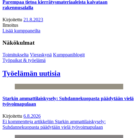
Parempaa tietoa kierrätysmateriaaleista kaivataan
rakennusalalla
Kirjoitettu
21.8.2023
Ilmoitus
Lisää kumppaneilta
Näkökulmat
Toimitukselta
Vieraskynä
Kumppaniblogit
Työpaikat & työelämä
Työelämän uutisia
Starkin ammattilaiskysely: Suhdannekuopasta päädytään vielä
työvoimapulaan
Kirjoitettu
6.8.2026
Ei kommentteja
artikkeliin Starkin ammattilaiskysely:
Suhdannekuopasta päädytään vielä työvoimapulaan