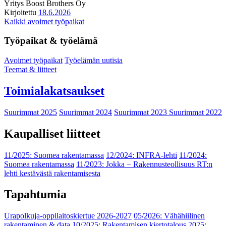
Yritys
Boost Brothers Oy
Kirjoitettu
18.6.2026
Kaikki avoimet työpaikat
Työpaikat & työelämä
Avoimet työpaikat
Työelämän uutisia
Teemat & liitteet
Toimialakatsaukset
Suurimmat 2025
Suurimmat 2024
Suurimmat 2023
Suurimmat 2022
Kaupalliset liitteet
11/2025: Suomea rakentamassa
12/2024: INFRA-lehti
11/2024:
Suomea rakentamassa
11/2023: Jokka − Rakennusteollisuus RT:n
lehti kestävästä rakentamisesta
Tapahtumia
Urapolkuja-oppilaitoskiertue 2026-2027
05/2026: Vähähiilinen
rakentaminen & data
10/2025: Rakentamisen kiertotalous 2025: