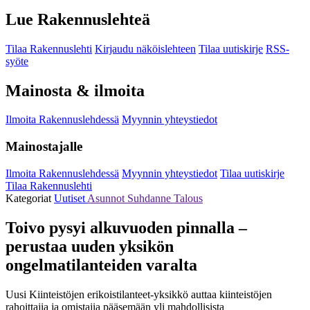
Lue Rakennuslehteä
Tilaa Rakennuslehti
Kirjaudu näköislehteen
Tilaa uutiskirje
RSS-
syöte
Mainosta & ilmoita
Ilmoita Rakennuslehdessä
Myynnin yhteystiedot
Mainostajalle
Ilmoita Rakennuslehdessä
Myynnin yhteystiedot
Tilaa uutiskirje
Tilaa Rakennuslehti
Kategoriat
Uutiset
Asunnot
Suhdanne
Talous
Toivo pysyi alkuvuoden pinnalla –
perustaa uuden yksikön
ongelmatilanteiden varalta
Uusi Kiinteistöjen erikoistilanteet-yksikkö auttaa kiinteistöjen
rahoittajia ja omistajia pääsemään yli mahdollisista