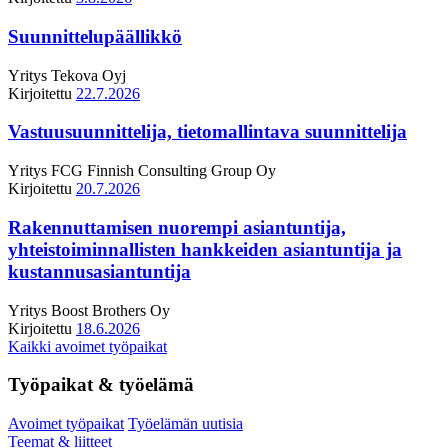
Suunnittelupäällikkö
Yritys
Tekova Oyj
Kirjoitettu
22.7.2026
Vastuusuunnittelija, tietomallintava suunnittelija
Yritys
FCG Finnish Consulting Group Oy
Kirjoitettu
20.7.2026
Rakennuttamisen nuorempi asiantuntija,
yhteistoiminnallisten hankkeiden asiantuntija ja
kustannusasiantuntija
Yritys
Boost Brothers Oy
Kirjoitettu
18.6.2026
Kaikki avoimet työpaikat
Työpaikat & työelämä
Avoimet työpaikat
Työelämän uutisia
Teemat & liitteet