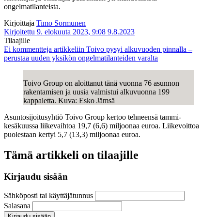
ongelmatilanteista.
Kirjoittaja
Timo Sormunen
Kirjoitettu 9. elokuuta 2023, 9:08
9.8.2023
Tilaajille
Ei kommentteja
artikkeliin Toivo pysyi alkuvuoden pinnalla –
perustaa uuden yksikön ongelmatilanteiden varalta
Toivo Group on aloittanut tänä vuonna 76 asunnon
rakentamisen ja uusia valmistui alkuvuonna 199
kappaletta. Kuva: Esko Jämsä
Asuntosijoitusyhtiö Toivo Group kertoo tehneensä tammi-
kesäkuussa liikevaihtoa 19,7 (6,6) miljoonaa euroa. Liikevoittoa
puolestaan kertyi 5,7 (13,3) miljoonaa euroa.
Tämä artikkeli on tilaajille
Kirjaudu sisään
Sähköposti tai käyttäjätunnus
Salasana
Kirjaudu sisään