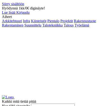
Siirry sisältöön
Hyödynnä 1kk/0€ diginäyte!
Lue lisää
Kirjaudu
Aiheet
Arkkitehtuuri
Infra
Kiinteistöt
Pientalo
Projektit
Rakennustuote
Rakentaminen
Suunnittelu
Talotekniikka
Talous
Työelämä
Kaikki mitä tietää pitää
Hae tältä sivustolta