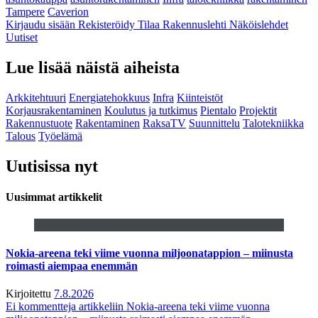
Tampere
Caverion
Kirjaudu sisään
Rekisteröidy
Tilaa Rakennuslehti
Näköislehdet
Uutiset
Lue lisää näistä aiheista
Arkkitehtuuri
Energiatehokkuus
Infra
Kiinteistöt
Korjausrakentaminen
Koulutus ja tutkimus
Pientalo
Projektit
Rakennustuote
Rakentaminen
RaksaTV
Suunnittelu
Talotekniikka
Talous
Työelämä
Uutisissa nyt
Uusimmat artikkelit
Nokia-areena teki viime vuonna miljoonatappion – miinusta
roimasti aiempaa enemmän
Kirjoitettu
7.8.2026
Ei kommentteja
artikkeliin Nokia-areena teki viime vuonna