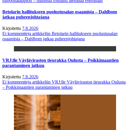
miljoonatappion – miinusta roimasti aiempaa enemmän
Betolarin hallitukseen puolustusalan osaamista – Dahlbom
jatkaa puheenjohtajana
Kirjoitettu
7.8.2026
Ei kommentteja
artikkeliin Betolarin hallitukseen puolustusalan
osaamista – Dahlbom jatkaa puheenjohtajana
VRJ:lle Väyläviraston tieurakka Oulusta – Poikkimaantien
parantaminen jatkuu
Kirjoitettu
7.8.2026
Ei kommentteja
artikkeliin VRJ:lle Väyläviraston tieurakka Oulusta
– Poikkimaantien parantaminen jatkuu