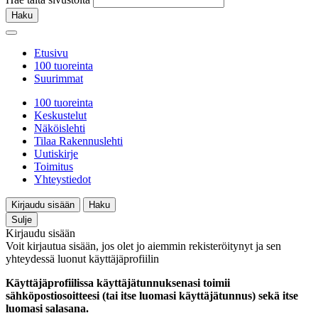
Haku
Etusivu
100 tuoreinta
Suurimmat
100 tuoreinta
Keskustelut
Näköislehti
Tilaa Rakennuslehti
Uutiskirje
Toimitus
Yhteystiedot
Kirjaudu sisään
Haku
Sulje
Kirjaudu sisään
Voit kirjautua sisään, jos olet jo aiemmin rekisteröitynyt ja sen
yhteydessä luonut käyttäjäprofiilin
Käyttäjäprofiilissa käyttäjätunnuksenasi toimii
sähköpostiosoitteesi (tai itse luomasi käyttäjätunnus) sekä itse
luomasi salasana.