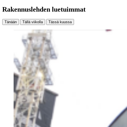
Rakennuslehden luetuimmat
Tänään
Tällä viikolla
Tässä kuussa