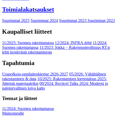
Toimialakatsaukset
Suurimmat 2025
Suurimmat 2024
Suurimmat 2023
Suurimmat 2022
Kaupalliset liitteet
11/2025: Suomea rakentamassa
12/2024: INFRA-lehti
11/2024:
Suomea rakentamassa
11/2023: Jokka − Rakennusteollisuus RT:n
lehti kestävästä rakentamisesta
Tapahtumia
Urapolkuja-oppilaitoskiertue 2026-2027
05/2026: Vähähiilinen
rakentaminen & data
10/2025: Rakentamisen kiertotalous 2025:
Jätteistä materiaaleiksi
09/2024: Recticel Talks 2024: Moderni ja
paloturvallinen loiva katto
Teemat ja liitteet
11/2024: Suomea rakentamassa
Mainostajalle