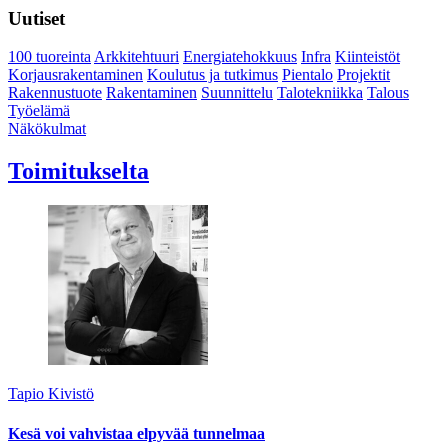
Uutiset
100 tuoreinta
Arkkitehtuuri
Energiatehokkuus
Infra
Kiinteistöt
Korjausrakentaminen
Koulutus ja tutkimus
Pientalo
Projektit
Rakennustuote
Rakentaminen
Suunnittelu
Talotekniikka
Talous
Työelämä
Näkökulmat
Toimitukselta
Tapio Kivistö
Kesä voi vahvistaa elpyvää tunnelmaa