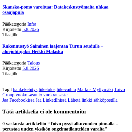
Skanska-pomo varoittaa: Datakeskustyömaita uhkaa
osaajapula
Pääkategoria
Infra
Kirjoitettu
5.8.2026
Tilaajille
Rakennustyö Salminen laajentaa Turun seudulle –
aluejohtajaksi Heikki Malaska
Pääkategoria
Talous
Kirjoitettu
5.8.2026
Tilaajille
Tagit
hankekehitys
liiketulos
liikevaihto
Markus Myllymäki
Toivo
Group
vuokra-asunto
vuokrausaste
Jaa Facebookissa
Jaa LinkedInissä
Lähetä linkki sähköpostilla
Tätä artikkelia ei ole kommentoitu
0 vastausta artikkeliin “Toivo pysyi alkuvuoden pinnalla –
perustaa uuden yksikön ongelmatilanteiden varalta”