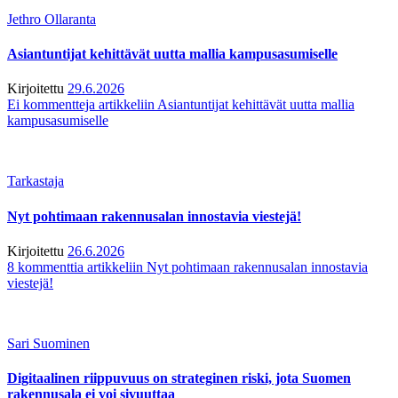
Jethro Ollaranta
Asiantuntijat kehittävät uutta mallia kampusasumiselle
Kirjoitettu
29.6.2026
Ei kommentteja
artikkeliin Asiantuntijat kehittävät uutta mallia
kampusasumiselle
Tarkastaja
Nyt pohtimaan rakennusalan innostavia viestejä!
Kirjoitettu
26.6.2026
8 kommenttia
artikkeliin Nyt pohtimaan rakennusalan innostavia
viestejä!
Sari Suominen
Digitaalinen riippuvuus on strateginen riski, jota Suomen
rakennusala ei voi sivuuttaa