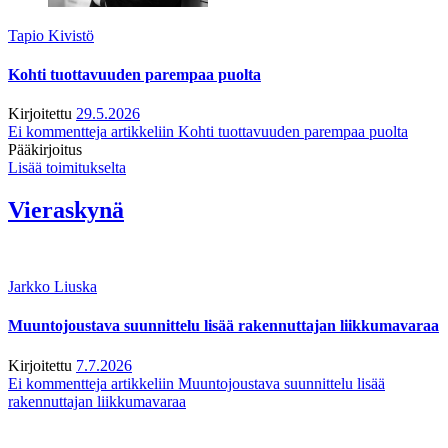
Tapio Kivistö
Kohti tuottavuuden parempaa puolta
Kirjoitettu
29.5.2026
Ei kommentteja
artikkeliin Kohti tuottavuuden parempaa puolta
Pääkirjoitus
Lisää toimitukselta
Vieraskynä
Jarkko Liuska
Muuntojoustava suunnittelu lisää rakennuttajan liikkumavaraa
Kirjoitettu
7.7.2026
Ei kommentteja
artikkeliin Muuntojoustava suunnittelu lisää
rakennuttajan liikkumavaraa