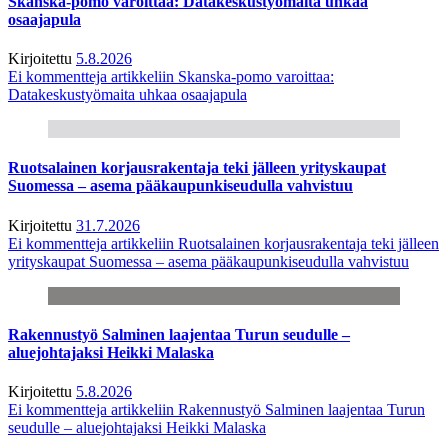
Skanska-pomo varoittaa: Datakeskustyömaita uhkaa
osaajapula
Kirjoitettu
5.8.2026
Ei kommentteja
artikkeliin Skanska-pomo varoittaa:
Datakeskustyömaita uhkaa osaajapula
Ruotsalainen korjausrakentaja teki jälleen yrityskaupat
Suomessa – asema pääkaupunkiseudulla vahvistuu
Kirjoitettu
31.7.2026
Ei kommentteja
artikkeliin Ruotsalainen korjausrakentaja teki jälleen
yrityskaupat Suomessa – asema pääkaupunkiseudulla vahvistuu
Rakennustyö Salminen laajentaa Turun seudulle –
aluejohtajaksi Heikki Malaska
Kirjoitettu
5.8.2026
Ei kommentteja
artikkeliin Rakennustyö Salminen laajentaa Turun
seudulle – aluejohtajaksi Heikki Malaska