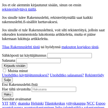
Jos et ole aiemmin kirjautunut sisään, sinun on ensin
rekisteröidyttävä täällä
.
Jos sinulle tulee Rakennuslehti, rekisteröitymällä saat kaikki
rakennuslehti.fi-sisällöt luettavaksesi.
Jos sinulle ei tule Rakennuslehteä, voit silti rekisteröityä, jolloin saat
oikeuden kommentoida lukottomia artikkeleita, mutta et pääse
lukemaan lukittuja artikkeleita.
Tilaa Rakennuslehti tästä
tai hyödynnä
maksuton koejakso tästä
.
Sähköposti tai käyttäjätunnus
Salasana
Kirjaudu sisään
Muista minut
Unohditko käyttäjätunnuksesi?
Unohditko salasanasi?
Rekisteröidy
Sulje
Etsi Rakennuslehti.fistä
Hae tältä sivustolta
Haku
Suositut avainsanat
YIT
SRV
skanska
Helsinki
Tilastokeskus
yrityskauppa
NCC
Espoo
asuntokauppa
asuntorakentaminen
Infra
talotekniikka
rakentaminen