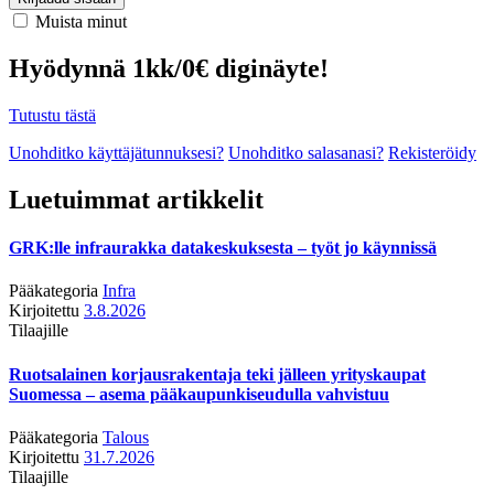
Muista minut
Hyödynnä 1kk/0€ diginäyte!
Tutustu tästä
Unohditko käyttäjätunnuksesi?
Unohditko salasanasi?
Rekisteröidy
Luetuimmat artikkelit
GRK:lle infraurakka datakeskuksesta – työt jo käynnissä
Pääkategoria
Infra
Kirjoitettu
3.8.2026
Tilaajille
Ruotsalainen korjausrakentaja teki jälleen yrityskaupat
Suomessa – asema pääkaupunkiseudulla vahvistuu
Pääkategoria
Talous
Kirjoitettu
31.7.2026
Tilaajille