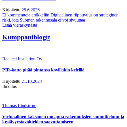
Kirjoitettu
25.6.2026
Ei kommentteja
artikkeliin Digitaalinen riippuvuus on strateginen
riski, jota Suomen rakennusala ei voi sivuuttaa
Lisää vieraskynästä
Kumppaniblogit
Recticel Insulation Oy
PIR-katto pitää pintansa kovillakin keleillä
Kirjoitettu
21.10.2024
Ilmoitus
Thomas Lindstrom
Virtuaalinen kaksonen tuo apua rakennuksien suunnitteluun ja
kestävyystavoitteiden saavuttamiseen