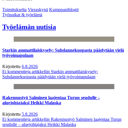
Toimitukselta
Vieraskynä
Kumppaniblogit
Työpaikat & työelämä
Työelämän uutisia
Starkin ammattilaiskysely: Suhdannekuopasta päädytään vielä
työvoimapulaan
Kirjoitettu
6.8.2026
Ei kommentteja
artikkeliin Starkin ammattilaiskysely:
Suhdannekuopasta päädytään vielä työvoimapulaan
Rakennustyö Salminen laajentaa Turun seudulle –
aluejohtajaksi Heikki Malaska
Kirjoitettu
5.8.2026
Ei kommentteja
artikkeliin Rakennustyö Salminen laajentaa Turun
seudulle – aluejohtajaksi Heikki Malaska