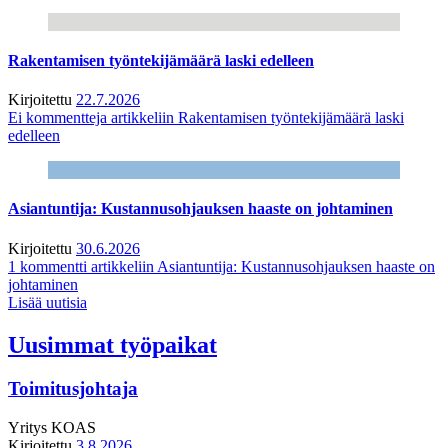
Rakentamisen työntekijämäärä laski edelleen
Kirjoitettu
22.7.2026
Ei kommentteja
artikkeliin Rakentamisen työntekijämäärä laski
edelleen
Asiantuntija: Kustannusohjauksen haaste on johtaminen
Kirjoitettu
30.6.2026
1 kommentti
artikkeliin Asiantuntija: Kustannusohjauksen haaste on
johtaminen
Lisää uutisia
Uusimmat työpaikat
Toimitusjohtaja
Yritys
KOAS
Kirjoitettu
3.8.2026