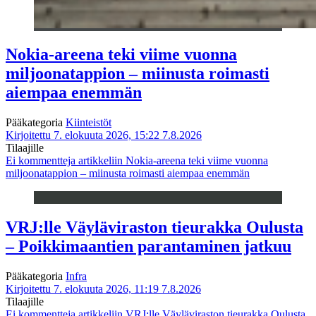
Nokia-areena teki viime vuonna
miljoonatappion – miinusta roimasti
aiempaa enemmän
Pääkategoria
Kiinteistöt
Kirjoitettu 7. elokuuta 2026, 15:22
7.8.2026
Tilaajille
Ei kommentteja
artikkeliin Nokia-areena teki viime vuonna
miljoonatappion – miinusta roimasti aiempaa enemmän
VRJ:lle Väyläviraston tieurakka Oulusta
– Poikkimaantien parantaminen jatkuu
Pääkategoria
Infra
Kirjoitettu 7. elokuuta 2026, 11:19
7.8.2026
Tilaajille
Ei kommentteja
artikkeliin VRJ:lle Väyläviraston tieurakka Oulusta