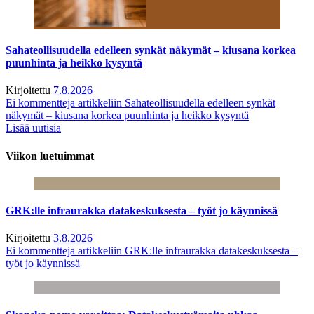
Sahateollisuudella edelleen synkät näkymät – kiusana korkea
puunhinta ja heikko kysyntä
Kirjoitettu
7.8.2026
Ei kommentteja
artikkeliin Sahateollisuudella edelleen synkät
näkymät – kiusana korkea puunhinta ja heikko kysyntä
Lisää uutisia
Viikon luetuimmat
GRK:lle infraurakka datakeskuksesta – työt jo käynnissä
Kirjoitettu
3.8.2026
Ei kommentteja
artikkeliin GRK:lle infraurakka datakeskuksesta –
työt jo käynnissä