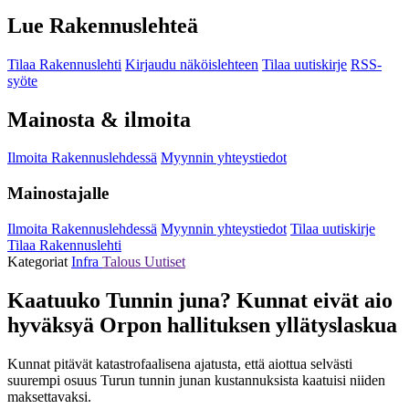
Lue Rakennuslehteä
Tilaa Rakennuslehti
Kirjaudu näköislehteen
Tilaa uutiskirje
RSS-
syöte
Mainosta & ilmoita
Ilmoita Rakennuslehdessä
Myynnin yhteystiedot
Mainostajalle
Ilmoita Rakennuslehdessä
Myynnin yhteystiedot
Tilaa uutiskirje
Tilaa Rakennuslehti
Kategoriat
Infra
Talous
Uutiset
Kaatuuko Tunnin juna? Kunnat eivät aio
hyväksyä Orpon hallituksen yllätys­laskua
Kunnat pitävät katastrofaalisena ajatusta, että aiottua selvästi
suurempi osuus Turun tunnin junan kustannuksista kaatuisi niiden
maksettavaksi.