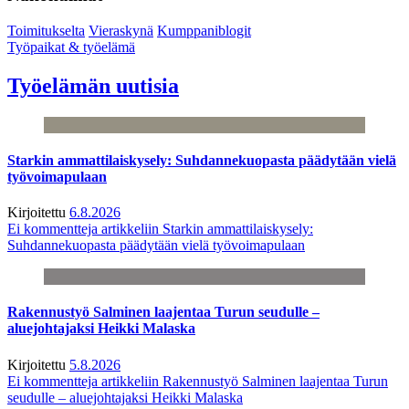
Toimitukselta
Vieraskynä
Kumppaniblogit
Työpaikat & työelämä
Työelämän uutisia
Starkin ammattilaiskysely: Suhdannekuopasta päädytään vielä
työvoimapulaan
Kirjoitettu
6.8.2026
Ei kommentteja
artikkeliin Starkin ammattilaiskysely:
Suhdannekuopasta päädytään vielä työvoimapulaan
Rakennustyö Salminen laajentaa Turun seudulle –
aluejohtajaksi Heikki Malaska
Kirjoitettu
5.8.2026
Ei kommentteja
artikkeliin Rakennustyö Salminen laajentaa Turun
seudulle – aluejohtajaksi Heikki Malaska