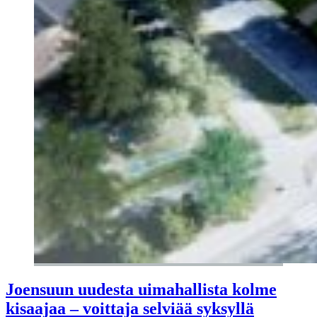
Joensuun uudesta uimahallista kolme
kisaajaa – voittaja selviää syksyllä