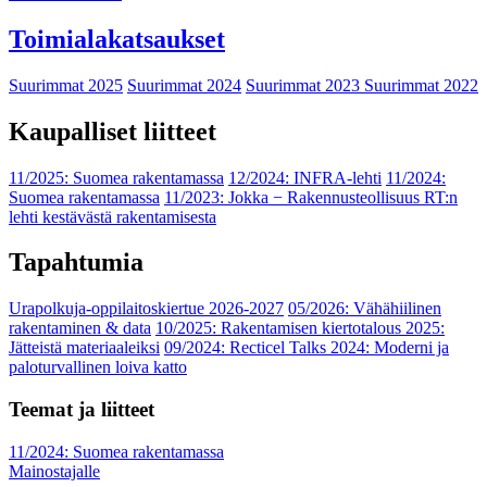
Toimialakatsaukset
Suurimmat 2025
Suurimmat 2024
Suurimmat 2023
Suurimmat 2022
Kaupalliset liitteet
11/2025: Suomea rakentamassa
12/2024: INFRA-lehti
11/2024:
Suomea rakentamassa
11/2023: Jokka − Rakennusteollisuus RT:n
lehti kestävästä rakentamisesta
Tapahtumia
Urapolkuja-oppilaitoskiertue 2026-2027
05/2026: Vähähiilinen
rakentaminen & data
10/2025: Rakentamisen kiertotalous 2025:
Jätteistä materiaaleiksi
09/2024: Recticel Talks 2024: Moderni ja
paloturvallinen loiva katto
Teemat ja liitteet
11/2024: Suomea rakentamassa
Mainostajalle