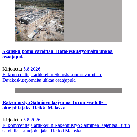
Skanska-pomo varoittaa: Datakeskustyömaita uhkaa
osaajapula
Kirjoitettu
5.8.2026
Ei kommentteja
artikkeliin Skanska-pomo varoittaa:
Datakeskustyömaita uhkaa osaajapula
Rakennustyö Salminen laajentaa Turun seudulle –
aluejohtajaksi Heikki Malaska
Kirjoitettu
5.8.2026
Ei kommentteja
artikkeliin Rakennustyö Salminen laajentaa Turun
seudulle – aluejohtajaksi Heikki Malaska