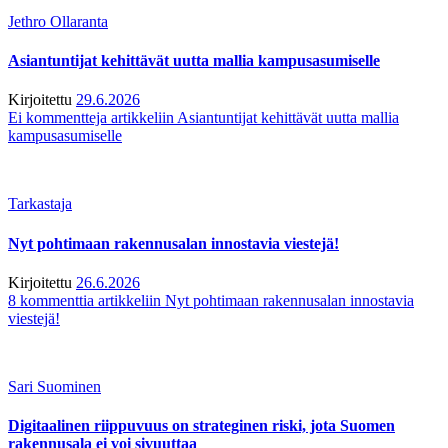
Jethro Ollaranta
Asiantuntijat kehittävät uutta mallia kampusasumiselle
Kirjoitettu
29.6.2026
Ei kommentteja
artikkeliin Asiantuntijat kehittävät uutta mallia
kampusasumiselle
Tarkastaja
Nyt pohtimaan rakennusalan innostavia viestejä!
Kirjoitettu
26.6.2026
8 kommenttia
artikkeliin Nyt pohtimaan rakennusalan innostavia
viestejä!
Sari Suominen
Digitaalinen riippuvuus on strateginen riski, jota Suomen
rakennusala ei voi sivuuttaa