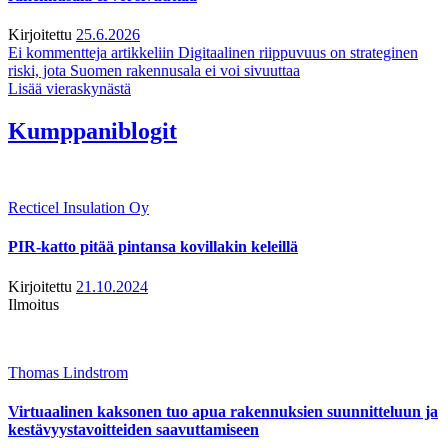
Kirjoitettu
25.6.2026
Ei kommentteja
artikkeliin Digitaalinen riippuvuus on strateginen
riski, jota Suomen rakennusala ei voi sivuuttaa
Lisää vieraskynästä
Kumppaniblogit
Recticel Insulation Oy
PIR-katto pitää pintansa kovillakin keleillä
Kirjoitettu
21.10.2024
Ilmoitus
Thomas Lindstrom
Virtuaalinen kaksonen tuo apua rakennuksien suunnitteluun ja
kestävyystavoitteiden saavuttamiseen