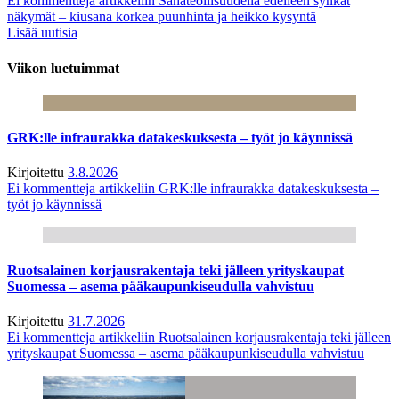
Ei kommentteja
artikkeliin Sahateollisuudella edelleen synkät
näkymät – kiusana korkea puunhinta ja heikko kysyntä
Lisää uutisia
Viikon luetuimmat
GRK:lle infraurakka datakeskuksesta – työt jo käynnissä
Kirjoitettu
3.8.2026
Ei kommentteja
artikkeliin GRK:lle infraurakka datakeskuksesta –
työt jo käynnissä
Ruotsalainen korjausrakentaja teki jälleen yrityskaupat
Suomessa – asema pääkaupunkiseudulla vahvistuu
Kirjoitettu
31.7.2026
Ei kommentteja
artikkeliin Ruotsalainen korjausrakentaja teki jälleen
yrityskaupat Suomessa – asema pääkaupunkiseudulla vahvistuu