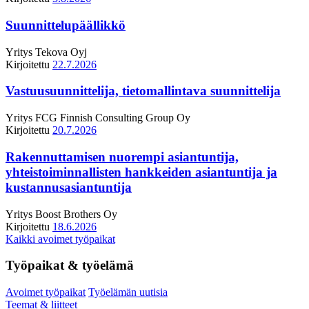
Suunnittelupäällikkö
Yritys
Tekova Oyj
Kirjoitettu
22.7.2026
Vastuusuunnittelija, tietomallintava suunnittelija
Yritys
FCG Finnish Consulting Group Oy
Kirjoitettu
20.7.2026
Rakennuttamisen nuorempi asiantuntija,
yhteistoiminnallisten hankkeiden asiantuntija ja
kustannusasiantuntija
Yritys
Boost Brothers Oy
Kirjoitettu
18.6.2026
Kaikki avoimet työpaikat
Työpaikat & työelämä
Avoimet työpaikat
Työelämän uutisia
Teemat & liitteet