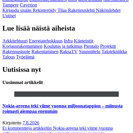
Tampere
Caverion
Kirjaudu sisään
Rekisteröidy
Tilaa Rakennuslehti
Näköislehdet
Uutiset
Lue lisää näistä aiheista
Arkkitehtuuri
Energiatehokkuus
Infra
Kiinteistöt
Korjausrakentaminen
Koulutus ja tutkimus
Pientalo
Projektit
Rakennustuote
Rakentaminen
RaksaTV
Suunnittelu
Talotekniikka
Talous
Työelämä
Uutisissa nyt
Uusimmat artikkelit
Nokia-areena teki viime vuonna miljoonatappion – miinusta
roimasti aiempaa enemmän
Kirjoitettu
7.8.2026
Ei kommentteja
artikkeliin Nokia-areena teki viime vuonna