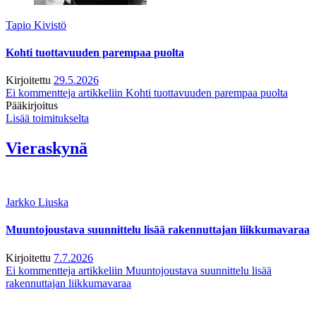
Tapio Kivistö
Kohti tuottavuuden parempaa puolta
Kirjoitettu
29.5.2026
Ei kommentteja
artikkeliin Kohti tuottavuuden parempaa puolta
Pääkirjoitus
Lisää toimitukselta
Vieraskynä
Jarkko Liuska
Muuntojoustava suunnittelu lisää rakennuttajan liikkumavaraa
Kirjoitettu
7.7.2026
Ei kommentteja
artikkeliin Muuntojoustava suunnittelu lisää
rakennuttajan liikkumavaraa