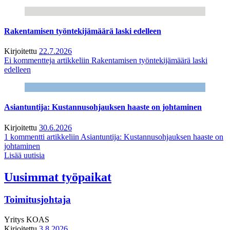
Rakentamisen työntekijämäärä laski edelleen
Kirjoitettu
22.7.2026
Ei kommentteja
artikkeliin Rakentamisen työntekijämäärä laski
edelleen
Asiantuntija: Kustannusohjauksen haaste on johtaminen
Kirjoitettu
30.6.2026
1 kommentti
artikkeliin Asiantuntija: Kustannusohjauksen haaste on
johtaminen
Lisää uutisia
Uusimmat työpaikat
Toimitusjohtaja
Yritys
KOAS
Kirjoitettu
3.8.2026