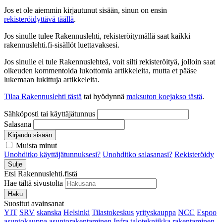
Jos et ole aiemmin kirjautunut sisään, sinun on ensin
rekisteröidyttävä täällä
.
Jos sinulle tulee Rakennuslehti, rekisteröitymällä saat kaikki
rakennuslehti.fi-sisällöt luettavaksesi.
Jos sinulle ei tule Rakennuslehteä, voit silti rekisteröityä, jolloin saat
oikeuden kommentoida lukottomia artikkeleita, mutta et pääse
lukemaan lukittuja artikkeleita.
Tilaa Rakennuslehti tästä
tai hyödynnä
maksuton koejakso tästä
.
Sähköposti tai käyttäjätunnus
Salasana
Kirjaudu sisään
Muista minut
Unohditko käyttäjätunnuksesi?
Unohditko salasanasi?
Rekisteröidy
Sulje
Etsi Rakennuslehti.fistä
Hae tältä sivustolta
Haku
Suositut avainsanat
YIT
SRV
skanska
Helsinki
Tilastokeskus
yrityskauppa
NCC
Espoo
asuntokauppa
asuntorakentaminen
Infra
talotekniikka
rakentaminen