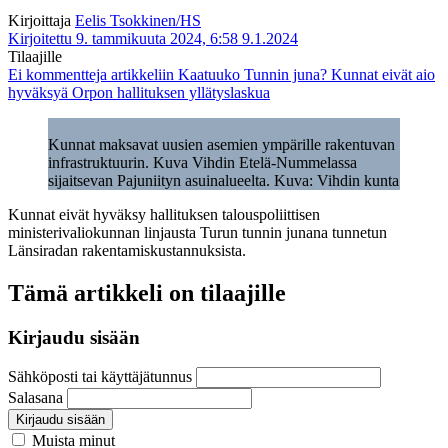
Kirjoittaja
Eelis Tsokkinen/HS
Kirjoitettu 9. tammikuuta 2024, 6:58
9.1.2024
Tilaajille
Ei kommentteja
artikkeliin Kaatuuko Tunnin juna? Kunnat eivät aio
hyväksyä Orpon hallituksen yllätys­laskua
Kunnat maksavat uusien asemien ympärille rakentuvan
infrastruktuurin. Kuva Vihdin Etelä-Nummelassa
sijaitsevan Pajuniityn asuinalueelta. Kuva: Vihdin kunta
Kunnat eivät hyväksy hallituksen talouspoliittisen
ministerivaliokunnan linjausta Turun tunnin junana tunnetun
Länsiradan rakentamis­kustannuksista.
Tämä artikkeli on tilaajille
Kirjaudu sisään
Sähköposti tai käyttäjätunnus
Salasana
Kirjaudu sisään
Muista minut