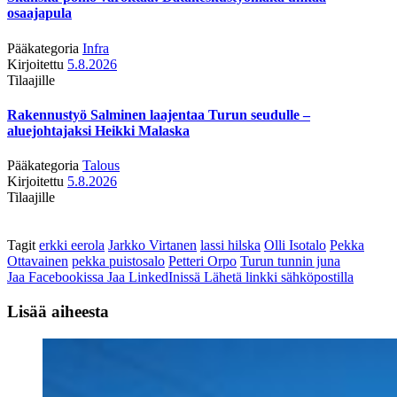
osaajapula
Pääkategoria
Infra
Kirjoitettu
5.8.2026
Tilaajille
Rakennustyö Salminen laajentaa Turun seudulle –
aluejohtajaksi Heikki Malaska
Pääkategoria
Talous
Kirjoitettu
5.8.2026
Tilaajille
Tagit
erkki eerola
Jarkko Virtanen
lassi hilska
Olli Isotalo
Pekka
Ottavainen
pekka puistosalo
Petteri Orpo
Turun tunnin juna
Jaa Facebookissa
Jaa LinkedInissä
Lähetä linkki sähköpostilla
Lisää aiheesta