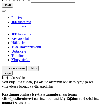
Haku
Etusivu
100 tuoreinta
Suurimmat
100 tuoreinta
Keskustelut
Näköislehti
Tilaa Rakennuslehti
Uutiskirje
Toimitus
Yhteystiedot
Kirjaudu sisään
Haku
Sulje
Kirjaudu sisään
Voit kirjautua sisään, jos olet jo aiemmin rekisteröitynyt ja sen
yhteydessä luonut käyttäjäprofiilin
Käyttäjäprofiilissa käyttäjätunnuksenasi toimii
sähköpostiosoitteesi (tai itse luomasi käyttäjätunnus) sekä itse
luomasi salasana.