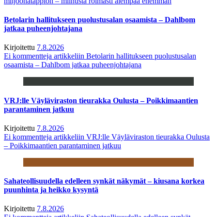
miljoonatappion – miinusta roimasti aiempaa enemmän
Betolarin hallitukseen puolustusalan osaamista – Dahlbom
jatkaa puheenjohtajana
Kirjoitettu
7.8.2026
Ei kommentteja
artikkeliin Betolarin hallitukseen puolustusalan
osaamista – Dahlbom jatkaa puheenjohtajana
VRJ:lle Väyläviraston tieurakka Oulusta – Poikkimaantien
parantaminen jatkuu
Kirjoitettu
7.8.2026
Ei kommentteja
artikkeliin VRJ:lle Väyläviraston tieurakka Oulusta
– Poikkimaantien parantaminen jatkuu
Sahateollisuudella edelleen synkät näkymät – kiusana korkea
puunhinta ja heikko kysyntä
Kirjoitettu
7.8.2026