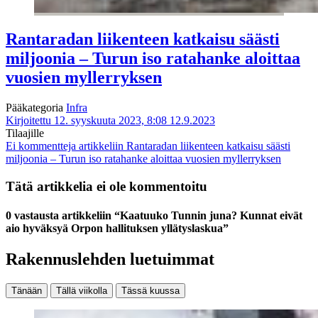
Rantaradan liikenteen katkaisu säästi
miljoonia – Turun iso ratahanke aloittaa
vuosien myllerryksen
Pääkategoria
Infra
Kirjoitettu 12. syyskuuta 2023, 8:08
12.9.2023
Tilaajille
Ei kommentteja
artikkeliin Rantaradan liikenteen katkaisu säästi
miljoonia – Turun iso ratahanke aloittaa vuosien myllerryksen
Tätä artikkelia ei ole kommentoitu
0 vastausta artikkeliin “Kaatuuko Tunnin juna? Kunnat eivät
aio hyväksyä Orpon hallituksen yllätys­laskua”
Rakennuslehden luetuimmat
Tänään
Tällä viikolla
Tässä kuussa