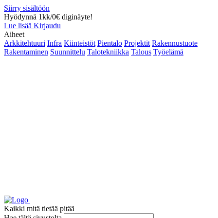
Siirry sisältöön
Hyödynnä 1kk/0€ diginäyte!
Lue lisää
Kirjaudu
Aiheet
Arkkitehtuuri
Infra
Kiinteistöt
Pientalo
Projektit
Rakennustuote
Rakentaminen
Suunnittelu
Talotekniikka
Talous
Työelämä
Kaikki mitä tietää pitää
Hae tältä sivustolta