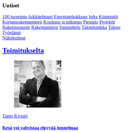
Uutiset
100 tuoreinta
Arkkitehtuuri
Energiatehokkuus
Infra
Kiinteistöt
Korjausrakentaminen
Koulutus ja tutkimus
Pientalo
Projektit
Rakennustuote
Rakentaminen
Suunnittelu
Talotekniikka
Talous
Työelämä
Näkökulmat
Toimitukselta
Tapio Kivistö
Kesä voi vahvistaa elpyvää tunnelmaa