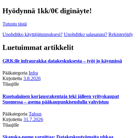
Hyödynnä 1kk/0€ diginäyte!
Tutustu tästä
Unohditko käyttäjätunnuksesi?
Unohditko salasanasi?
Rekisteröidy
Luetuimmat artikkelit
GRK:lle infraurakka datakeskuksesta – työt jo käynnissä
Pääkategoria
Infra
Kirjoitettu
3.8.2026
Tilaajille
Ruotsalainen korjausrakentaja teki jälleen yrityskaupat
Suomessa – asema pääkaupunkiseudulla vahvistuu
Pääkategoria
Talous
Kirjoitettu
31.7.2026
Tilaajille
Skanska-pomo varoittaa: Datakeskustyömaita uhkaa