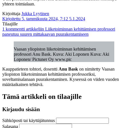
yhteen toimialaan.
Kirjoittaja
Jukka Lyytinen
Kirjoitettu 5. tammikuuta 2024, 7:12
5.1.2024
Tilaajille
1 kommentti
artikkeliin Liiketoiminnan kehittämisen professori
paneutuu suuren mittakaavan puurakentamiseen
Vaasan yliopiston liiketoiminnan kehittämisen
professori Anu Bask. Kuva: Aki Loponen Kuva: Aki
Loponen/ Pictuner Oy www.pic
Kauppatieteen tohtori, dosentti
Anu Bask
on nimitetty Vaasan
yliopiston liiketoiminnan kehittämisen professoriksi,
soveltamisalanaan puurakentaminen. Kyseessä on viiden vuoden
määräaikainen tehtävä.
Tämä artikkeli on tilaajille
Kirjaudu sisään
Sähköposti tai käyttäjätunnus
Salasana