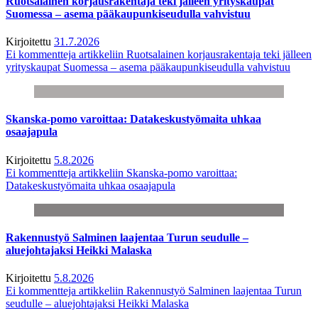
Ruotsalainen korjausrakentaja teki jälleen yrityskaupat
Suomessa – asema pääkaupunkiseudulla vahvistuu
Kirjoitettu
31.7.2026
Ei kommentteja
artikkeliin Ruotsalainen korjausrakentaja teki jälleen
yrityskaupat Suomessa – asema pääkaupunkiseudulla vahvistuu
Skanska-pomo varoittaa: Datakeskustyömaita uhkaa
osaajapula
Kirjoitettu
5.8.2026
Ei kommentteja
artikkeliin Skanska-pomo varoittaa:
Datakeskustyömaita uhkaa osaajapula
Rakennustyö Salminen laajentaa Turun seudulle –
aluejohtajaksi Heikki Malaska
Kirjoitettu
5.8.2026
Ei kommentteja
artikkeliin Rakennustyö Salminen laajentaa Turun
seudulle – aluejohtajaksi Heikki Malaska