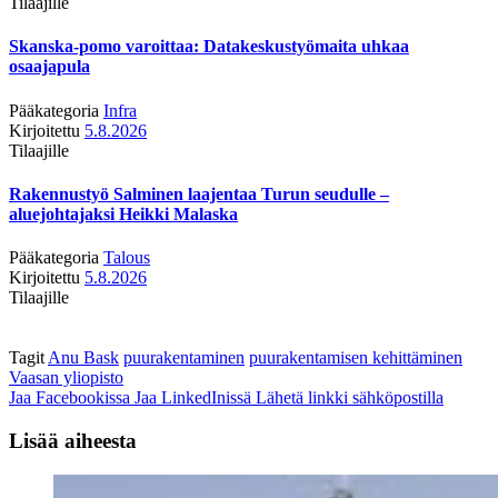
Tilaajille
Skanska-pomo varoittaa: Datakeskustyömaita uhkaa
osaajapula
Pääkategoria
Infra
Kirjoitettu
5.8.2026
Tilaajille
Rakennustyö Salminen laajentaa Turun seudulle –
aluejohtajaksi Heikki Malaska
Pääkategoria
Talous
Kirjoitettu
5.8.2026
Tilaajille
Tagit
Anu Bask
puurakentaminen
puurakentamisen kehittäminen
Vaasan yliopisto
Jaa Facebookissa
Jaa LinkedInissä
Lähetä linkki sähköpostilla
Lisää aiheesta