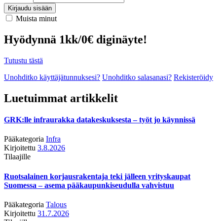
Kirjaudu sisään
Muista minut
Hyödynnä 1kk/0€ diginäyte!
Tutustu tästä
Unohditko käyttäjätunnuksesi?
Unohditko salasanasi?
Rekisteröidy
Luetuimmat artikkelit
GRK:lle infraurakka datakeskuksesta – työt jo käynnissä
Pääkategoria
Infra
Kirjoitettu
3.8.2026
Tilaajille
Ruotsalainen korjausrakentaja teki jälleen yrityskaupat
Suomessa – asema pääkaupunkiseudulla vahvistuu
Pääkategoria
Talous
Kirjoitettu
31.7.2026