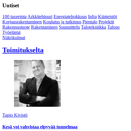
Uutiset
100 tuoreinta
Arkkitehtuuri
Energiatehokkuus
Infra
Kiinteistöt
Korjausrakentaminen
Koulutus ja tutkimus
Pientalo
Projektit
Rakennustuote
Rakentaminen
Suunnittelu
Talotekniikka
Talous
Työelämä
Näkökulmat
Toimitukselta
Tapio Kivistö
Kesä voi vahvistaa elpyvää tunnelmaa