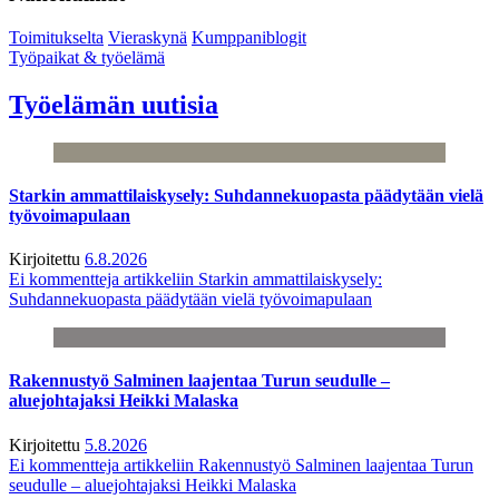
Toimitukselta
Vieraskynä
Kumppaniblogit
Työpaikat & työelämä
Työelämän uutisia
Starkin ammattilaiskysely: Suhdannekuopasta päädytään vielä
työvoimapulaan
Kirjoitettu
6.8.2026
Ei kommentteja
artikkeliin Starkin ammattilaiskysely:
Suhdannekuopasta päädytään vielä työvoimapulaan
Rakennustyö Salminen laajentaa Turun seudulle –
aluejohtajaksi Heikki Malaska
Kirjoitettu
5.8.2026
Ei kommentteja
artikkeliin Rakennustyö Salminen laajentaa Turun
seudulle – aluejohtajaksi Heikki Malaska