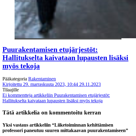
Puurakentamisen etujärjestöt:
Hallitukselta kaivataan lupausten lisäksi
myös tekoja
Pääkategoria
Rakentaminen
Kirjoitettu 29. marraskuuta 2023, 10:44
29.11.2023
Tilaajille
Ei kommentteja
artikkeliin Puurakentamisen etujärjestöt:
Hallitukselta kaivataan lupausten lisäksi myös tekoja
Tätä artikkelia on kommentoitu kerran
Yksi vastaus artikkeliin “Liiketoiminnan kehittämisen
professori paneutuu suuren mittakaavan puurakentamiseen”