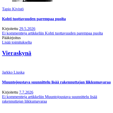
Tapio Kivistö
Kohti tuottavuuden parempaa puolta
Kirjoitettu
29.5.2026
Ei kommentteja
artikkeliin Kohti tuottavuuden parempaa puolta
Pääkirjoitus
Lisää toimitukselta
Vieraskynä
Jarkko Liuska
Muuntojoustava suunnittelu lisää rakennuttajan liikkumavaraa
Kirjoitettu
7.7.2026
Ei kommentteja
artikkeliin Muuntojoustava suunnittelu lisää
rakennuttajan liikkumavaraa