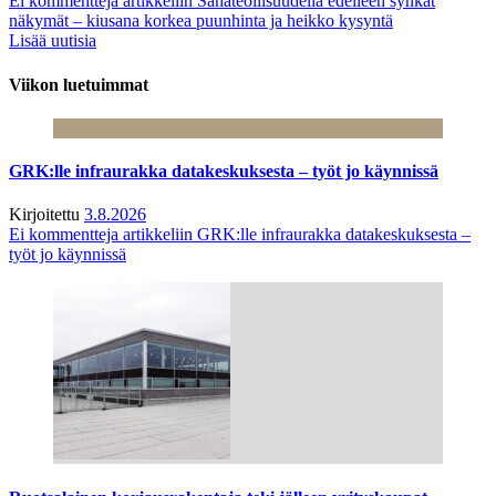
Ei kommentteja
artikkeliin Sahateollisuudella edelleen synkät
näkymät – kiusana korkea puunhinta ja heikko kysyntä
Lisää uutisia
Viikon luetuimmat
GRK:lle infraurakka datakeskuksesta – työt jo käynnissä
Kirjoitettu
3.8.2026
Ei kommentteja
artikkeliin GRK:lle infraurakka datakeskuksesta –
työt jo käynnissä