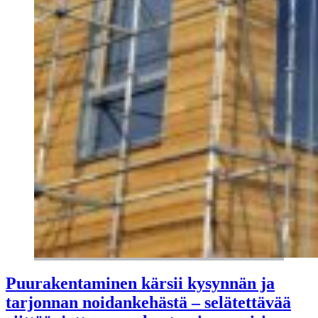
Puurakentaminen kärsii kysynnän ja
tarjonnan noidankehästä – selätettävää