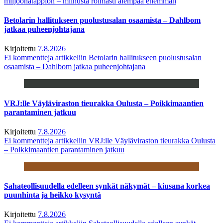
miljoonatappion – miinusta roimasti aiempaa enemmän
Betolarin hallitukseen puolustusalan osaamista – Dahlbom
jatkaa puheenjohtajana
Kirjoitettu
7.8.2026
Ei kommentteja
artikkeliin Betolarin hallitukseen puolustusalan
osaamista – Dahlbom jatkaa puheenjohtajana
VRJ:lle Väyläviraston tieurakka Oulusta – Poikkimaantien
parantaminen jatkuu
Kirjoitettu
7.8.2026
Ei kommentteja
artikkeliin VRJ:lle Väyläviraston tieurakka Oulusta
– Poikkimaantien parantaminen jatkuu
Sahateollisuudella edelleen synkät näkymät – kiusana korkea
puunhinta ja heikko kysyntä
Kirjoitettu
7.8.2026