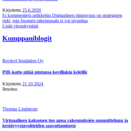
Kirjoitettu
25.6.2026
Ei kommentteja
artikkeliin Digitaalinen riippuvuus on strateginen
riski, jota Suomen rakennusala ei voi sivuuttaa
Lisää vieraskynästä
Kumppaniblogit
Recticel Insulation Oy
PIR-katto pitää pintansa kovillakin keleillä
Kirjoitettu
21.10.2024
Ilmoitus
Thomas Lindstrom
Virtuaalinen kaksonen tuo apua rakennuksien suunnitteluun ja
kestävyystavoitteiden saavuttamiseen