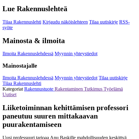
Lue Rakennuslehteä
Tilaa Rakennuslehti
Kirjaudu näköislehteen
Tilaa uutiskirje
RSS-
syöte
Mainosta & ilmoita
Ilmoita Rakennuslehdessä
Myynnin yhteystiedot
Mainostajalle
Ilmoita Rakennuslehdessä
Myynnin yhteystiedot
Tilaa uutiskirje
Tilaa Rakennuslehti
Kategoriat
Rakennustuote
Rakentaminen
Tutkimus
Työelämä
Uutiset
Liiketoiminnan kehittämisen professori
paneutuu suuren mittakaavan
puurakentamiseen
Uusi professuuri tarjoaa Anu Baskille mahdollisuuden keskittyä