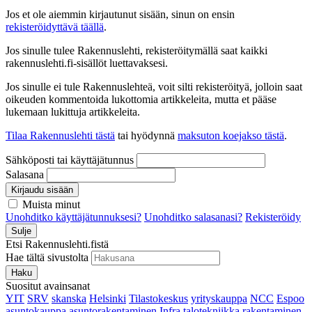
Jos et ole aiemmin kirjautunut sisään, sinun on ensin
rekisteröidyttävä täällä
.
Jos sinulle tulee Rakennuslehti, rekisteröitymällä saat kaikki
rakennuslehti.fi-sisällöt luettavaksesi.
Jos sinulle ei tule Rakennuslehteä, voit silti rekisteröityä, jolloin saat
oikeuden kommentoida lukottomia artikkeleita, mutta et pääse
lukemaan lukittuja artikkeleita.
Tilaa Rakennuslehti tästä
tai hyödynnä
maksuton koejakso tästä
.
Sähköposti tai käyttäjätunnus
Salasana
Kirjaudu sisään
Muista minut
Unohditko käyttäjätunnuksesi?
Unohditko salasanasi?
Rekisteröidy
Sulje
Etsi Rakennuslehti.fistä
Hae tältä sivustolta
Haku
Suositut avainsanat
YIT
SRV
skanska
Helsinki
Tilastokeskus
yrityskauppa
NCC
Espoo
asuntokauppa
asuntorakentaminen
Infra
talotekniikka
rakentaminen