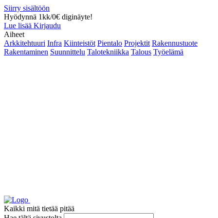
Siirry sisältöön
Hyödynnä 1kk/0€ diginäyte!
Lue lisää
Kirjaudu
Aiheet
Arkkitehtuuri
Infra
Kiinteistöt
Pientalo
Projektit
Rakennustuote
Rakentaminen
Suunnittelu
Talotekniikka
Talous
Työelämä
Kaikki mitä tietää pitää
Hae tältä sivustolta