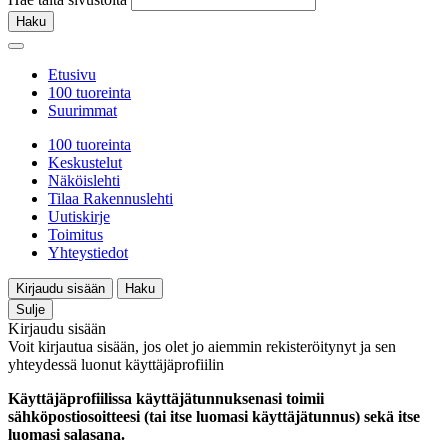
Haku
Etusivu
100 tuoreinta
Suurimmat
100 tuoreinta
Keskustelut
Näköislehti
Tilaa Rakennuslehti
Uutiskirje
Toimitus
Yhteystiedot
Kirjaudu sisään
Haku
Sulje
Kirjaudu sisään
Voit kirjautua sisään, jos olet jo aiemmin rekisteröitynyt ja sen
yhteydessä luonut käyttäjäprofiilin
Käyttäjäprofiilissa käyttäjätunnuksenasi toimii
sähköpostiosoitteesi (tai itse luomasi käyttäjätunnus) sekä itse
luomasi salasana.