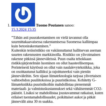
Tuomo Poutanen
sanoo:
15.3.2024 15:35
”Tähän asti puurakentaminen on vielä tavannut olla
suurmittakaavaisessa rakentamisessa Suomessa kalliimpaa
kuin betonirakentaminen.”
Kuitenkin teräsristikko on vakiinnuttanut hallitsevan aseman
suurten rakennusten markkinoilla. Ristikko on ylivoimainen
rakenne pitkissä jänneväleissä. Puun osalta tehokkaan
ristikkojärjestelmän luominen on ollut haasteellisempaa.
Perinteisesti käytössä on ollut vain naulalevytekniikka, joka
on osoittautunut kalliiksi ja rajoittuneeksi vain pieniin
jänneväleihin. Sen sijaan liimateknologia tarjoaa ylivertaisen
vaihtoehdon puuliitoksissa ja puuristikoissa. Kehitetty G-
liimatekniikka puuristikoihin mahdollistaa pienemmät
materiaali- ja valmistuskustannukset sekä vähäisemmät CO2-
päästöt. Lisäksi se mahdollistaa joustavammat ratkaisut, kuten
erilaiset tuentamahdollisuudet, poikittaiset aukot ja pitkät
jännevälit aina 30 m saakka.