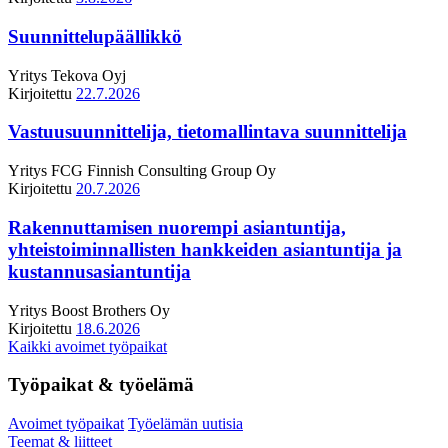
Suunnittelupäällikkö
Yritys
Tekova Oyj
Kirjoitettu
22.7.2026
Vastuusuunnittelija, tietomallintava suunnittelija
Yritys
FCG Finnish Consulting Group Oy
Kirjoitettu
20.7.2026
Rakennuttamisen nuorempi asiantuntija,
yhteistoiminnallisten hankkeiden asiantuntija ja
kustannusasiantuntija
Yritys
Boost Brothers Oy
Kirjoitettu
18.6.2026
Kaikki avoimet työpaikat
Työpaikat & työelämä
Avoimet työpaikat
Työelämän uutisia
Teemat & liitteet