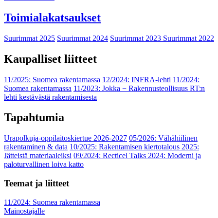
Toimialakatsaukset
Suurimmat 2025
Suurimmat 2024
Suurimmat 2023
Suurimmat 2022
Kaupalliset liitteet
11/2025: Suomea rakentamassa
12/2024: INFRA-lehti
11/2024:
Suomea rakentamassa
11/2023: Jokka − Rakennusteollisuus RT:n
lehti kestävästä rakentamisesta
Tapahtumia
Urapolkuja-oppilaitoskiertue 2026-2027
05/2026: Vähähiilinen
rakentaminen & data
10/2025: Rakentamisen kiertotalous 2025:
Jätteistä materiaaleiksi
09/2024: Recticel Talks 2024: Moderni ja
paloturvallinen loiva katto
Teemat ja liitteet
11/2024: Suomea rakentamassa
Mainostajalle