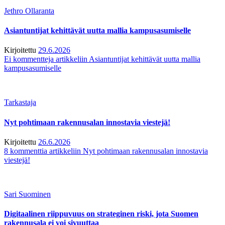
Jethro Ollaranta
Asiantuntijat kehittävät uutta mallia kampusasumiselle
Kirjoitettu
29.6.2026
Ei kommentteja
artikkeliin Asiantuntijat kehittävät uutta mallia
kampusasumiselle
Tarkastaja
Nyt pohtimaan rakennusalan innostavia viestejä!
Kirjoitettu
26.6.2026
8 kommenttia
artikkeliin Nyt pohtimaan rakennusalan innostavia
viestejä!
Sari Suominen
Digitaalinen riippuvuus on strateginen riski, jota Suomen
rakennusala ei voi sivuuttaa