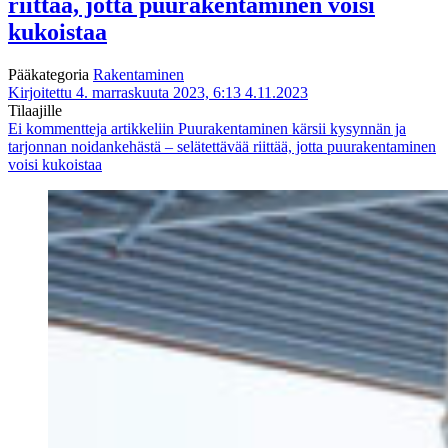
riittää, jotta puurakentaminen voisi
kukoistaa
Pääkategoria
Rakentaminen
Kirjoitettu 4. marraskuuta 2023, 6:13
4.11.2023
Tilaajille
Ei kommentteja
artikkeliin Puurakentaminen kärsii kysynnän ja
tarjonnan noidankehästä – selätettävää riittää, jotta puurakentaminen
voisi kukoistaa