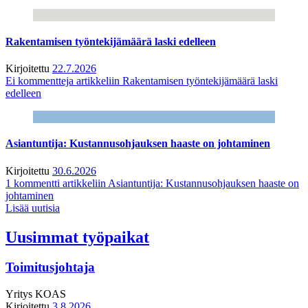
Rakentamisen työntekijämäärä laski edelleen
Kirjoitettu
22.7.2026
Ei kommentteja
artikkeliin Rakentamisen työntekijämäärä laski
edelleen
Asiantuntija: Kustannusohjauksen haaste on johtaminen
Kirjoitettu
30.6.2026
1 kommentti
artikkeliin Asiantuntija: Kustannusohjauksen haaste on
johtaminen
Lisää uutisia
Uusimmat työpaikat
Toimitusjohtaja
Yritys
KOAS
Kirjoitettu
3.8.2026