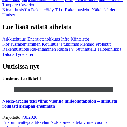
Tampere
Caverion
Kirjaudu sisään
Rekisteröidy
Tilaa Rakennuslehti
Näköislehdet
Uutiset
Lue lisää näistä aiheista
Arkkitehtuuri
Energiatehokkuus
Infra
Kiinteistöt
Korjausrakentaminen
Koulutus ja tutkimus
Pientalo
Projektit
Rakennustuote
Rakentaminen
RaksaTV
Suunnittelu
Talotekniikka
Talous
Työelämä
Uutisissa nyt
Uusimmat artikkelit
Nokia-areena teki viime vuonna miljoonatappion – miinusta
roimasti aiempaa enemmän
Kirjoitettu
7.8.2026
Ei kommentteja
artikkeliin Nokia-areena teki viime vuonna