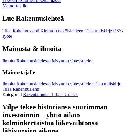
11/2024: Suomea rakentamassa
Mainostajalle
Lue Rakennuslehteä
Tilaa Rakennuslehti
Kirjaudu näköislehteen
Tilaa uutiskirje
RSS-
syöte
Mainosta & ilmoita
Ilmoita Rakennuslehdessä
Myynnin yhteystiedot
Mainostajalle
Ilmoita Rakennuslehdessä
Myynnin yhteystiedot
Tilaa uutiskirje
Tilaa Rakennuslehti
Kategoriat
Rakentaminen
Talous
Uutiset
Vilpe tekee historiansa suurimman
investoinnin – yhtiö aikoo
kolminkertaistaa liikevaihtonsa
lähivuosien aikana