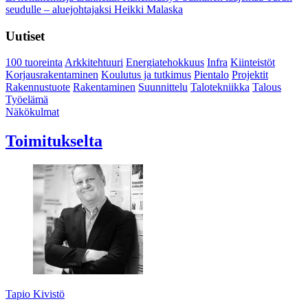
seudulle – aluejohtajaksi Heikki Malaska
Uutiset
100 tuoreinta
Arkkitehtuuri
Energiatehokkuus
Infra
Kiinteistöt
Korjausrakentaminen
Koulutus ja tutkimus
Pientalo
Projektit
Rakennustuote
Rakentaminen
Suunnittelu
Talotekniikka
Talous
Työelämä
Näkökulmat
Toimitukselta
Tapio Kivistö