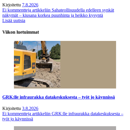
Kirjoitettu
7.8.2026
Ei kommentteja
artikkeliin Sahateollisuudella edelleen synkät
näkymät – kiusana korkea puunhinta ja heikko kysyntä
Lisää uutisia
Viikon luetuimmat
GRK:lle infraurakka datakeskuksesta – työt jo käynnissä
Kirjoitettu
3.8.2026
Ei kommentteja
artikkeliin GRK:lle infraurakka datakeskuksesta –
työt jo käynnissä