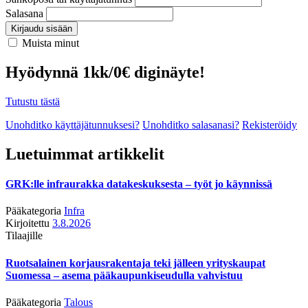
Salasana
Kirjaudu sisään
Muista minut
Hyödynnä 1kk/0€ diginäyte!
Tutustu tästä
Unohditko käyttäjätunnuksesi?
Unohditko salasanasi?
Rekisteröidy
Luetuimmat artikkelit
GRK:lle infraurakka datakeskuksesta – työt jo käynnissä
Pääkategoria
Infra
Kirjoitettu
3.8.2026
Tilaajille
Ruotsalainen korjausrakentaja teki jälleen yrityskaupat
Suomessa – asema pääkaupunkiseudulla vahvistuu
Pääkategoria
Talous