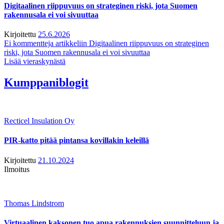
Digitaalinen riippuvuus on strateginen riski, jota Suomen
rakennusala ei voi sivuuttaa
Kirjoitettu
25.6.2026
Ei kommentteja
artikkeliin Digitaalinen riippuvuus on strateginen
riski, jota Suomen rakennusala ei voi sivuuttaa
Lisää vieraskynästä
Kumppaniblogit
Recticel Insulation Oy
PIR-katto pitää pintansa kovillakin keleillä
Kirjoitettu
21.10.2024
Ilmoitus
Thomas Lindstrom
Virtuaalinen kaksonen tuo apua rakennuksien suunnitteluun ja