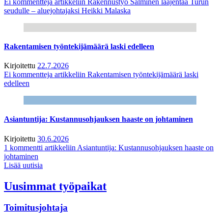
Ei kommentteja
artikkeliin Rakennustyö Salminen laajentaa Turun
seudulle – aluejohtajaksi Heikki Malaska
Rakentamisen työntekijämäärä laski edelleen
Kirjoitettu
22.7.2026
Ei kommentteja
artikkeliin Rakentamisen työntekijämäärä laski
edelleen
Asiantuntija: Kustannusohjauksen haaste on johtaminen
Kirjoitettu
30.6.2026
1 kommentti
artikkeliin Asiantuntija: Kustannusohjauksen haaste on
johtaminen
Lisää uutisia
Uusimmat työpaikat
Toimitusjohtaja