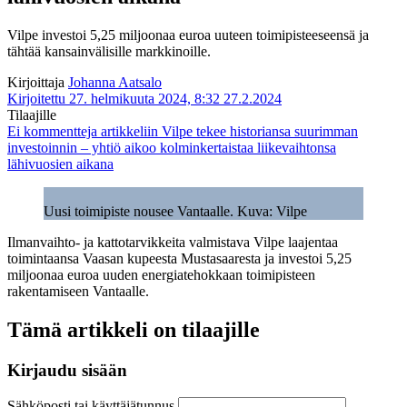
Vilpe investoi 5,25 miljoonaa euroa uuteen toimipisteeseensä ja
tähtää kansainvälisille markkinoille.
Kirjoittaja
Johanna Aatsalo
Kirjoitettu 27. helmikuuta 2024, 8:32
27.2.2024
Tilaajille
Ei kommentteja
artikkeliin Vilpe tekee historiansa suurimman
investoinnin – yhtiö aikoo kolminkertaistaa liikevaihtonsa
lähivuosien aikana
Uusi toimipiste nousee Vantaalle. Kuva: Vilpe
Ilmanvaihto- ja kattotarvikkeita valmistava Vilpe laajentaa
toimintaansa Vaasan kupeesta Mustasaaresta ja investoi 5,25
miljoonaa euroa uuden energiatehokkaan toimipisteen
rakentamiseen Vantaalle.
Tämä artikkeli on tilaajille
Kirjaudu sisään
Sähköposti tai käyttäjätunnus