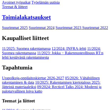
Avoimet työpaikat
Työelämän uutisia
Teemat & liitteet
Toimialakatsaukset
Suurimmat 2025
Suurimmat 2024
Suurimmat 2023
Suurimmat 2022
Kaupalliset liitteet
11/2025: Suomea rakentamassa
12/2024: INFRA-lehti
11/2024:
Suomea rakentamassa
11/2023: Jokka − Rakennusteollisuus RT:n
lehti kestävästä rakentamisesta
Tapahtumia
Urapolkuja-oppilaitoskiertue 2026-2027
05/2026: Vähähiilinen
rakentaminen & data
10/2025: Rakentamisen kiertotalous 2025:
Jätteistä materiaaleiksi
09/2024: Recticel Talks 2024: Moderni ja
paloturvallinen loiva katto
Teemat ja liitteet