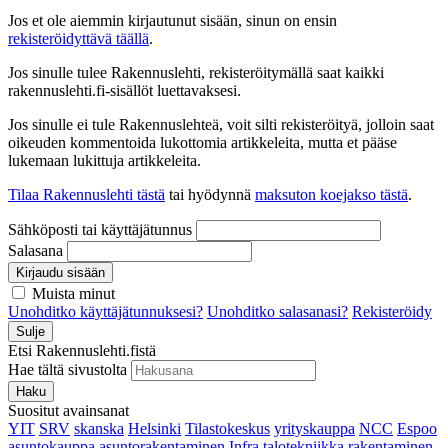
Jos et ole aiemmin kirjautunut sisään, sinun on ensin
rekisteröidyttävä täällä
.
Jos sinulle tulee Rakennuslehti, rekisteröitymällä saat kaikki
rakennuslehti.fi-sisällöt luettavaksesi.
Jos sinulle ei tule Rakennuslehteä, voit silti rekisteröityä, jolloin saat
oikeuden kommentoida lukottomia artikkeleita, mutta et pääse
lukemaan lukittuja artikkeleita.
Tilaa Rakennuslehti tästä
tai hyödynnä
maksuton koejakso tästä
.
Sähköposti tai käyttäjätunnus
Salasana
Kirjaudu sisään
Muista minut
Unohditko käyttäjätunnuksesi?
Unohditko salasanasi?
Rekisteröidy
Sulje
Etsi Rakennuslehti.fistä
Hae tältä sivustolta
Haku
Suositut avainsanat
YIT
SRV
skanska
Helsinki
Tilastokeskus
yrityskauppa
NCC
Espoo
asuntokauppa
asuntorakentaminen
Infra
talotekniikka
rakentaminen