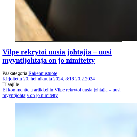
Vilpe rekrytoi uusia johtajia – uusi
myyntijohtaja on jo nimitetty
Pääkategoria
Rakennustuote
Kirjoitettu 20. helmikuuta 2024, 8:18
20.2.2024
Tilaajille
Ei kommentteja
artikkeliin Vilpe rekrytoi uusia johtajia – uusi
myyntijohtaja on jo nimitetty