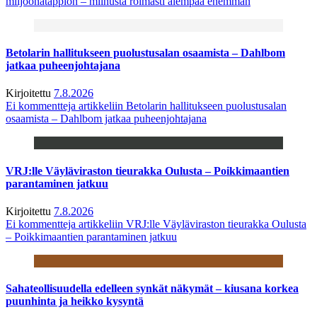
miljoonatappion – miinusta roimasti aiempaa enemmän
Betolarin hallitukseen puolustusalan osaamista – Dahlbom
jatkaa puheenjohtajana
Kirjoitettu
7.8.2026
Ei kommentteja
artikkeliin Betolarin hallitukseen puolustusalan
osaamista – Dahlbom jatkaa puheenjohtajana
VRJ:lle Väyläviraston tieurakka Oulusta – Poikkimaantien
parantaminen jatkuu
Kirjoitettu
7.8.2026
Ei kommentteja
artikkeliin VRJ:lle Väyläviraston tieurakka Oulusta
– Poikkimaantien parantaminen jatkuu
Sahateollisuudella edelleen synkät näkymät – kiusana korkea
puunhinta ja heikko kysyntä