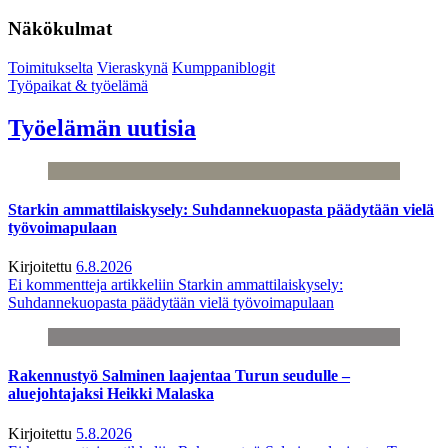
Näkökulmat
Toimitukselta
Vieraskynä
Kumppaniblogit
Työpaikat & työelämä
Työelämän uutisia
Starkin ammattilaiskysely: Suhdannekuopasta päädytään vielä
työvoimapulaan
Kirjoitettu
6.8.2026
Ei kommentteja
artikkeliin Starkin ammattilaiskysely:
Suhdannekuopasta päädytään vielä työvoimapulaan
Rakennustyö Salminen laajentaa Turun seudulle –
aluejohtajaksi Heikki Malaska
Kirjoitettu
5.8.2026