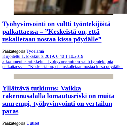
Työhyvinvointi on valtti työntekijöitä
palkattaessa – ”Keskeistä on, että
uskalletaan nostaa kissa pöydälle”
Pääkategoria
Työelämä
Kirjoitettu 1. lokakuuta 2019, 6:40
1.10.2019
2 kommenttia
artikkeliin Työhyvinvointi on valtti työntekijöitä
palkattaessa – ”Keskeistä on, että uskalletaan nostaa kissa pöydälle”
Yllättävä tutkimus: Vaikka
rakennusalalla lomautusriski on muita
suurempi, työhyvinvointi on vertailun
paras
Pääkategoria
Uutiset