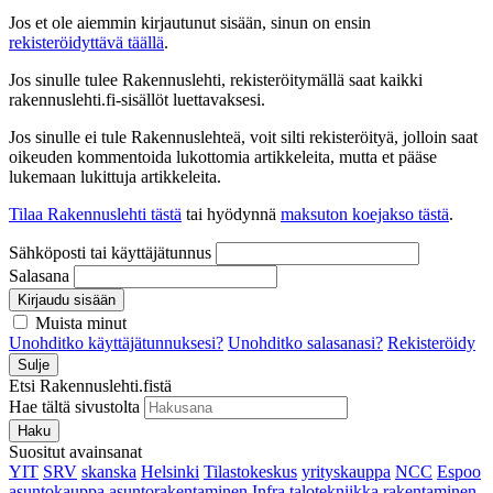
Jos et ole aiemmin kirjautunut sisään, sinun on ensin
rekisteröidyttävä täällä
.
Jos sinulle tulee Rakennuslehti, rekisteröitymällä saat kaikki
rakennuslehti.fi-sisällöt luettavaksesi.
Jos sinulle ei tule Rakennuslehteä, voit silti rekisteröityä, jolloin saat
oikeuden kommentoida lukottomia artikkeleita, mutta et pääse
lukemaan lukittuja artikkeleita.
Tilaa Rakennuslehti tästä
tai hyödynnä
maksuton koejakso tästä
.
Sähköposti tai käyttäjätunnus
Salasana
Kirjaudu sisään
Muista minut
Unohditko käyttäjätunnuksesi?
Unohditko salasanasi?
Rekisteröidy
Sulje
Etsi Rakennuslehti.fistä
Hae tältä sivustolta
Haku
Suositut avainsanat
YIT
SRV
skanska
Helsinki
Tilastokeskus
yrityskauppa
NCC
Espoo
asuntokauppa
asuntorakentaminen
Infra
talotekniikka
rakentaminen