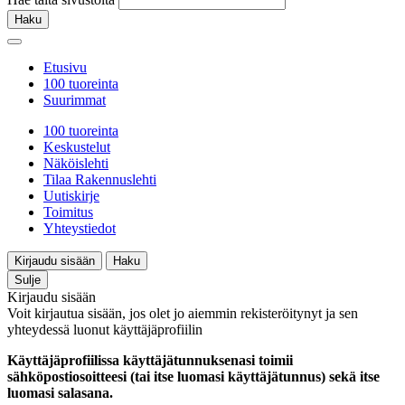
Haku
Etusivu
100 tuoreinta
Suurimmat
100 tuoreinta
Keskustelut
Näköislehti
Tilaa Rakennuslehti
Uutiskirje
Toimitus
Yhteystiedot
Kirjaudu sisään
Haku
Sulje
Kirjaudu sisään
Voit kirjautua sisään, jos olet jo aiemmin rekisteröitynyt ja sen
yhteydessä luonut käyttäjäprofiilin
Käyttäjäprofiilissa käyttäjätunnuksenasi toimii
sähköpostiosoitteesi (tai itse luomasi käyttäjätunnus) sekä itse
luomasi salasana.