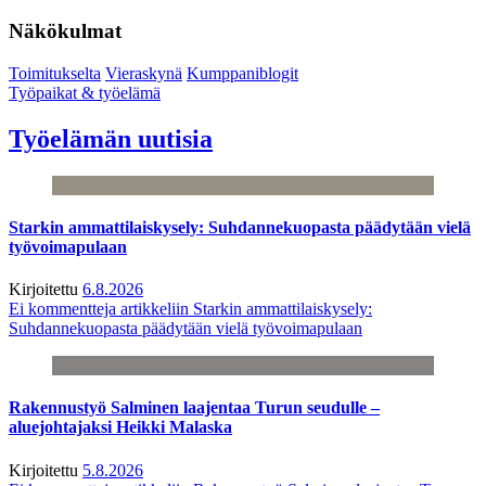
Näkökulmat
Toimitukselta
Vieraskynä
Kumppaniblogit
Työpaikat & työelämä
Työelämän uutisia
Starkin ammattilaiskysely: Suhdannekuopasta päädytään vielä
työvoimapulaan
Kirjoitettu
6.8.2026
Ei kommentteja
artikkeliin Starkin ammattilaiskysely:
Suhdannekuopasta päädytään vielä työvoimapulaan
Rakennustyö Salminen laajentaa Turun seudulle –
aluejohtajaksi Heikki Malaska
Kirjoitettu
5.8.2026