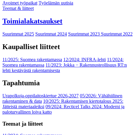
Avoimet työpaikat
Työelämän uutisia
Teemat & liitteet
Toimialakatsaukset
Suurimmat 2025
Suurimmat 2024
Suurimmat 2023
Suurimmat 2022
Kaupalliset liitteet
11/2025: Suomea rakentamassa
12/2024: INFRA-lehti
11/2024:
Suomea rakentamassa
11/2023: Jokka − Rakennusteollisuus RT:n
lehti kestävästä rakentamisesta
Tapahtumia
Urapolkuja-oppilaitoskiertue 2026-2027
05/2026: Vähähiilinen
rakentaminen & data
10/2025: Rakentamisen kiertotalous 2025:
Jätteistä materiaaleiksi
09/2024: Recticel Talks 2024: Moderni ja
paloturvallinen loiva katto
Teemat ja liitteet