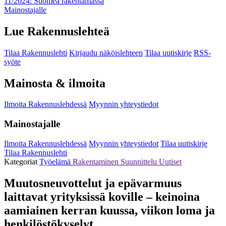
11/2024: Suomea rakentamassa
Mainostajalle
Lue Rakennuslehteä
Tilaa Rakennuslehti
Kirjaudu näköislehteen
Tilaa uutiskirje
RSS-
syöte
Mainosta & ilmoita
Ilmoita Rakennuslehdessä
Myynnin yhteystiedot
Mainostajalle
Ilmoita Rakennuslehdessä
Myynnin yhteystiedot
Tilaa uutiskirje
Tilaa Rakennuslehti
Kategoriat
Työelämä
Rakentaminen
Suunnittelu
Uutiset
Muutosneuvottelut ja epävarmuus
laittavat yrityksissä koville – keinoina
aamiainen kerran kuussa, viikon loma ja
henkilöstökyselyt