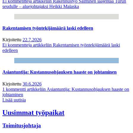
Ei kommentteja
artikkeliin Rakennustyö Salminen laajentaa Turun
seudulle – aluejohtajaksi Heikki Malaska
Rakentamisen työntekijämäärä laski edelleen
Kirjoitettu
22.7.2026
Ei kommentteja
artikkeliin Rakentamisen työntekijämäärä laski
edelleen
Asiantuntija: Kustannusohjauksen haaste on johtaminen
Kirjoitettu
30.6.2026
1 kommentti
artikkeliin Asiantuntija: Kustannusohjauksen haaste on
johtaminen
Lisää uutisia
Uusimmat työpaikat
Toimitusjohtaja