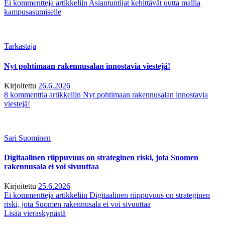
Ei kommentteja
artikkeliin Asiantuntijat kehittävät uutta mallia
kampusasumiselle
Tarkastaja
Nyt pohtimaan rakennusalan innostavia viestejä!
Kirjoitettu
26.6.2026
8 kommenttia
artikkeliin Nyt pohtimaan rakennusalan innostavia
viestejä!
Sari Suominen
Digitaalinen riippuvuus on strateginen riski, jota Suomen
rakennusala ei voi sivuuttaa
Kirjoitettu
25.6.2026
Ei kommentteja
artikkeliin Digitaalinen riippuvuus on strateginen
riski, jota Suomen rakennusala ei voi sivuuttaa
Lisää vieraskynästä