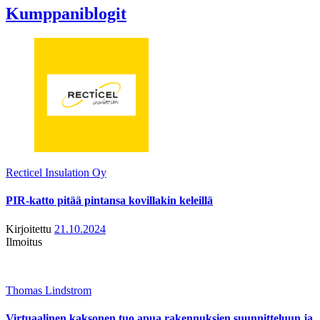
Kumppaniblogit
Recticel Insulation Oy
PIR-katto pitää pintansa kovillakin keleillä
Kirjoitettu
21.10.2024
Ilmoitus
Thomas Lindstrom
Virtuaalinen kaksonen tuo apua rakennuksien suunnitteluun ja