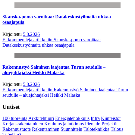
Skanska-pomo varoittaa: Datakeskustyömaita uhkaa
osaajapula
Kirjoitettu
5.8.2026
Ei kommentteja
artikkeliin Skanska-pomo varoittaa:
Datakeskustyömaita uhkaa osaajapula
Rakennustyö Salminen laajentaa Turun seudulle –
aluejohtajaksi Heikki Malaska
Kirjoitettu
5.8.2026
Ei kommentteja
artikkeliin Rakennustyö Salminen laajentaa Turun
seudulle – aluejohtajaksi Heikki Malaska
Uutiset
100 tuoreinta
Arkkitehtuuri
Energiatehokkuus
Infra
Kiinteistöt
Korjausrakentaminen
Koulutus ja tutkimus
Pientalo
Projektit
Rakennustuote
Rakentaminen
Suunnittelu
Talotekniikka
Talous
Työelämä