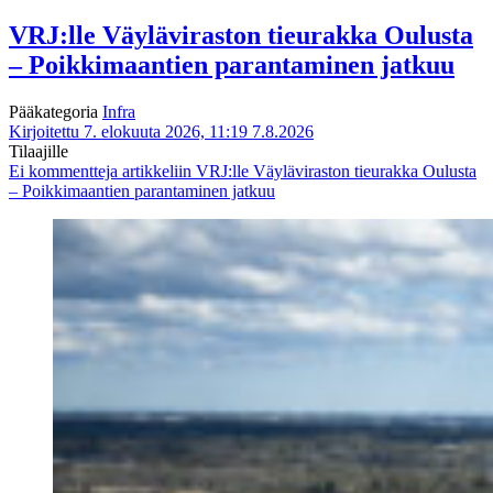
VRJ:lle Väyläviraston tieurakka Oulusta
– Poikkimaantien parantaminen jatkuu
Pääkategoria
Infra
Kirjoitettu 7. elokuuta 2026, 11:19
7.8.2026
Tilaajille
Ei kommentteja
artikkeliin VRJ:lle Väyläviraston tieurakka Oulusta
– Poikkimaantien parantaminen jatkuu