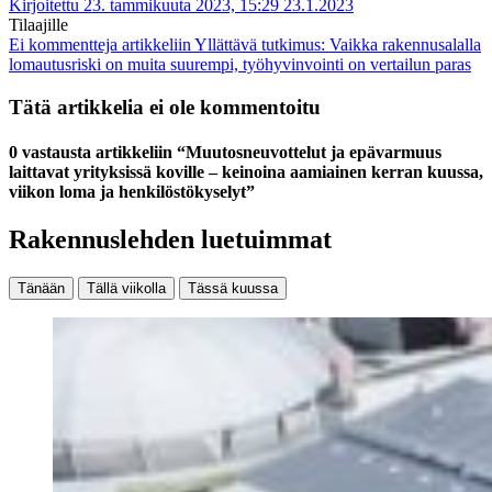
Kirjoitettu 23. tammikuuta 2023, 15:29
23.1.2023
Tilaajille
Ei kommentteja
artikkeliin Yllättävä tutkimus: Vaikka rakennusalalla
lomautusriski on muita suurempi, työhyvinvointi on vertailun paras
Tätä artikkelia ei ole kommentoitu
0 vastausta artikkeliin “Muutosneuvottelut ja epävarmuus
laittavat yrityksissä koville – keinoina aamiainen kerran kuussa,
viikon loma ja henkilöstökyselyt”
Rakennuslehden luetuimmat
Tänään
Tällä viikolla
Tässä kuussa