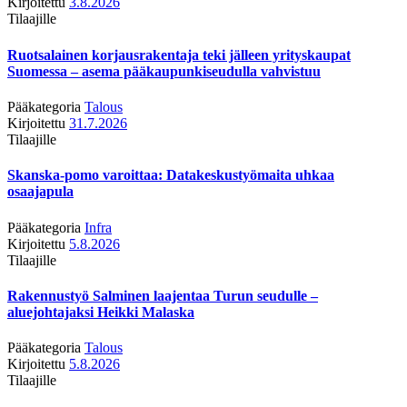
Kirjoitettu
3.8.2026
Tilaajille
Ruotsalainen korjausrakentaja teki jälleen yrityskaupat
Suomessa – asema pääkaupunkiseudulla vahvistuu
Pääkategoria
Talous
Kirjoitettu
31.7.2026
Tilaajille
Skanska-pomo varoittaa: Datakeskustyömaita uhkaa
osaajapula
Pääkategoria
Infra
Kirjoitettu
5.8.2026
Tilaajille
Rakennustyö Salminen laajentaa Turun seudulle –
aluejohtajaksi Heikki Malaska
Pääkategoria
Talous
Kirjoitettu
5.8.2026
Tilaajille