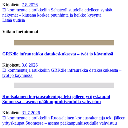
Kirjoitettu
7.8.2026
Ei kommentteja
artikkeliin Sahateollisuudella edelleen synkät
näkymät – kiusana korkea puunhinta ja heikko kysyntä
Lisää uutisia
Viikon luetuimmat
GRK:lle infraurakka datakeskuksesta – työt jo käynnissä
Kirjoitettu
3.8.2026
Ei kommentteja
artikkeliin GRK:lle infraurakka datakeskuksesta –
työt jo käynnissä
Ruotsalainen korjausrakentaja teki jälleen yrityskaupat
Suomessa – asema pääkaupunkiseudulla vahvistuu
Kirjoitettu
31.7.2026
Ei kommentteja
artikkeliin Ruotsalainen korjausrakentaja teki jälleen
yrityskaupat Suomessa – asema pääkaupunkiseudulla vahvistuu