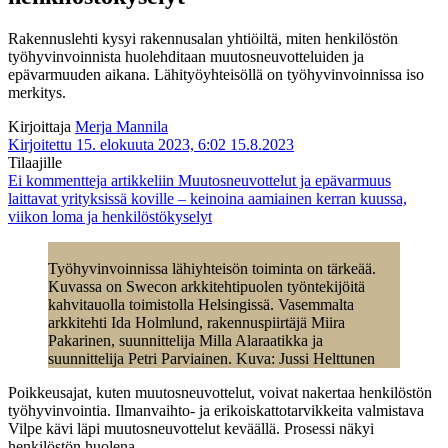
Rakennuslehti kysyi rakennusalan yhtiöiltä, miten henkilöstön
työhyvinvoinnista huolehditaan muutosneuvotteluiden ja
epävarmuuden aikana. Lähityöyhteisöllä on työhyvinvoinnissa iso
merkitys.
Kirjoittaja
Merja Mannila
Kirjoitettu 15. elokuuta 2023, 6:02
15.8.2023
Tilaajille
Ei kommentteja
artikkeliin Muutosneuvottelut ja epävarmuus
laittavat yrityksissä koville – keinoina aamiainen kerran kuussa,
viikon loma ja henkilöstökyselyt
Työhyvinvoinnissa lähiyhteisön toiminta on tärkeää.
Kuvassa on Swecon arkkitehtipuolen työntekijöitä
kahvitauolla toimistolla Helsingissä. Vasemmalta
arkkitehti Ida Holmlund, rakennuspiirtäjä Miira
Pakarinen, suunnittelija Milla Alaraatikka ja
suunnittelija Petri Parviainen. Kuva: Jussi Helttunen
Poikkeusajat, kuten muutosneuvottelut, voivat nakertaa henkilöstön
työhyvinvointia. Ilmanvaihto- ja erikoiskattotarvikkeita valmistava
Vilpe kävi läpi muutosneuvottelut keväällä. Prosessi näkyi
henkilöstön huolena.