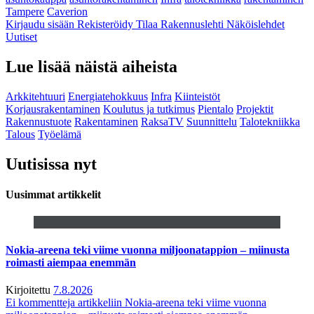
Tampere
Caverion
Kirjaudu sisään
Rekisteröidy
Tilaa Rakennuslehti
Näköislehdet
Uutiset
Lue lisää näistä aiheista
Arkkitehtuuri
Energiatehokkuus
Infra
Kiinteistöt
Korjausrakentaminen
Koulutus ja tutkimus
Pientalo
Projektit
Rakennustuote
Rakentaminen
RaksaTV
Suunnittelu
Talotekniikka
Talous
Työelämä
Uutisissa nyt
Uusimmat artikkelit
Nokia-areena teki viime vuonna miljoonatappion – miinusta
roimasti aiempaa enemmän
Kirjoitettu
7.8.2026
Ei kommentteja
artikkeliin Nokia-areena teki viime vuonna