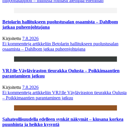
miljoonatappion – miinusta roimasti aiempaa enemmän
Betolarin hallitukseen puolustusalan osaamista – Dahlbom
jatkaa puheenjohtajana
Kirjoitettu
7.8.2026
Ei kommentteja
artikkeliin Betolarin hallitukseen puolustusalan
osaamista – Dahlbom jatkaa puheenjohtajana
VRJ:lle Väyläviraston tieurakka Oulusta – Poikkimaantien
parantaminen jatkuu
Kirjoitettu
7.8.2026
Ei kommentteja
artikkeliin VRJ:lle Väyläviraston tieurakka Oulusta
– Poikkimaantien parantaminen jatkuu
Sahateollisuudella edelleen synkät näkymät – kiusana korkea
puunhinta ja heikko kysyntä