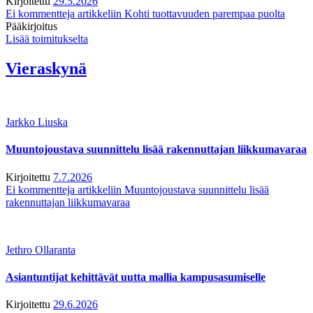
Kirjoitettu
29.5.2026
Ei kommentteja
artikkeliin Kohti tuottavuuden parempaa puolta
Pääkirjoitus
Lisää toimitukselta
Vieraskynä
Jarkko Liuska
Muuntojoustava suunnittelu lisää rakennuttajan liikkumavaraa
Kirjoitettu
7.7.2026
Ei kommentteja
artikkeliin Muuntojoustava suunnittelu lisää
rakennuttajan liikkumavaraa
Jethro Ollaranta
Asiantuntijat kehittävät uutta mallia kampusasumiselle
Kirjoitettu
29.6.2026