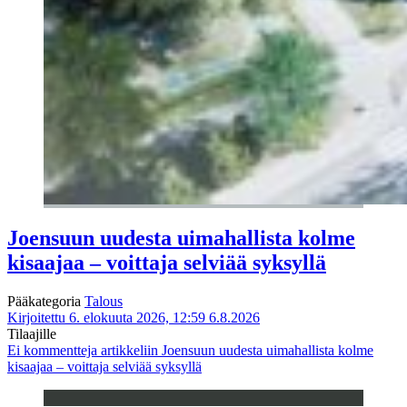
Joensuun uudesta uimahallista kolme
kisaajaa – voittaja selviää syksyllä
Pääkategoria
Talous
Kirjoitettu 6. elokuuta 2026, 12:59
6.8.2026
Tilaajille
Ei kommentteja
artikkeliin Joensuun uudesta uimahallista kolme
kisaajaa – voittaja selviää syksyllä