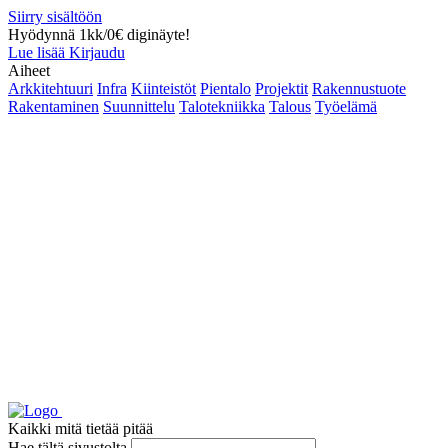
Siirry sisältöön
Hyödynnä 1kk/0€ diginäyte!
Lue lisää
Kirjaudu
Aiheet
Arkkitehtuuri
Infra
Kiinteistöt
Pientalo
Projektit
Rakennustuote
Rakentaminen
Suunnittelu
Talotekniikka
Talous
Työelämä
Kaikki mitä tietää pitää
Hae tältä sivustolta