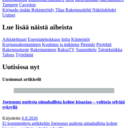
Tampere
Caverion
Kirjaudu sisään
Rekisteröidy
Tilaa Rakennuslehti
Näköislehdet
Uutiset
Lue lisää näistä aiheista
Arkkitehtuuri
Energiatehokkuus
Infra
Kiinteistöt
Korjausrakentaminen
Koulutus ja tutkimus
Pientalo
Projektit
Rakennustuote
Rakentaminen
RaksaTV
Suunnittelu
Talotekniikka
Talous
Työelämä
Uutisissa nyt
Uusimmat artikkelit
Joensuun uudesta uimahallista kolme kisaajaa – voittaja selviää
syksyllä
Kirjoitettu
6.8.2026
Ei kommentteja
artikkeliin Joensuun uudesta uimahallista kolme