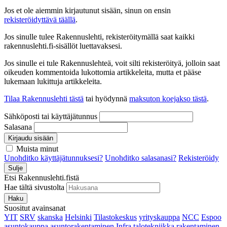
Jos et ole aiemmin kirjautunut sisään, sinun on ensin
rekisteröidyttävä täällä
.
Jos sinulle tulee Rakennuslehti, rekisteröitymällä saat kaikki
rakennuslehti.fi-sisällöt luettavaksesi.
Jos sinulle ei tule Rakennuslehteä, voit silti rekisteröityä, jolloin saat
oikeuden kommentoida lukottomia artikkeleita, mutta et pääse
lukemaan lukittuja artikkeleita.
Tilaa Rakennuslehti tästä
tai hyödynnä
maksuton koejakso tästä
.
Sähköposti tai käyttäjätunnus
Salasana
Kirjaudu sisään
Muista minut
Unohditko käyttäjätunnuksesi?
Unohditko salasanasi?
Rekisteröidy
Sulje
Etsi Rakennuslehti.fistä
Hae tältä sivustolta
Haku
Suositut avainsanat
YIT
SRV
skanska
Helsinki
Tilastokeskus
yrityskauppa
NCC
Espoo
asuntokauppa
asuntorakentaminen
Infra
talotekniikka
rakentaminen