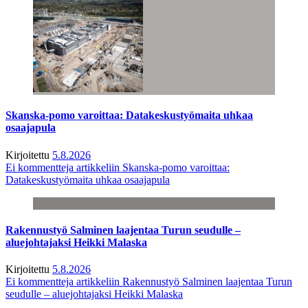
Skanska-pomo varoittaa: Datakeskustyömaita uhkaa
osaajapula
Kirjoitettu
5.8.2026
Ei kommentteja
artikkeliin Skanska-pomo varoittaa:
Datakeskustyömaita uhkaa osaajapula
Rakennustyö Salminen laajentaa Turun seudulle –
aluejohtajaksi Heikki Malaska
Kirjoitettu
5.8.2026
Ei kommentteja
artikkeliin Rakennustyö Salminen laajentaa Turun
seudulle – aluejohtajaksi Heikki Malaska