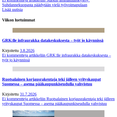
Ei kommentteja
artikkeliin Starkin ammattilaiskysely:
Suhdannekuopasta päädytään vielä työvoimapulaan
Lisää uutisia
Viikon luetuimmat
GRK:lle infraurakka datakeskuksesta – työt jo käynnissä
Kirjoitettu
3.8.2026
Ei kommentteja
artikkeliin GRK:lle infraurakka datakeskuksesta –
työt jo käynnissä
Ruotsalainen korjausrakentaja teki jälleen yrityskaupat
Suomessa – asema pääkaupunkiseudulla vahvistuu
Kirjoitettu
31.7.2026
Ei kommentteja
artikkeliin Ruotsalainen korjausrakentaja teki jälleen
yrityskaupat Suomessa – asema pääkaupunkiseudulla vahvistuu