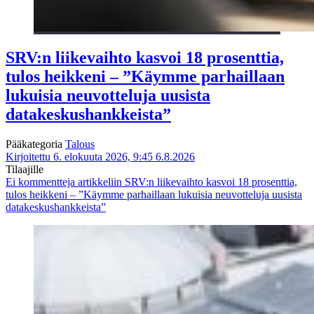
SRV:n liikevaihto kasvoi 18 prosenttia,
tulos heikkeni – ”Käymme parhaillaan
lukuisia neuvotteluja uusista
datakeskushankkeista”
Pääkategoria
Talous
Kirjoitettu 6. elokuuta 2026, 9:45
6.8.2026
Tilaajille
Ei kommentteja
artikkeliin SRV:n liikevaihto kasvoi 18 prosenttia,
tulos heikkeni – ”Käymme parhaillaan lukuisia neuvotteluja uusista
datakeskushankkeista”