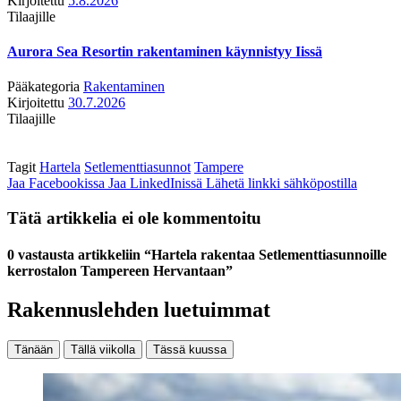
Kirjoitettu
5.8.2026
Tilaajille
Aurora Sea Resortin rakentaminen käynnistyy Iissä
Pääkategoria
Rakentaminen
Kirjoitettu
30.7.2026
Tilaajille
Tagit
Hartela
Setlementtiasunnot
Tampere
Jaa Facebookissa
Jaa LinkedInissä
Lähetä linkki sähköpostilla
Tätä artikkelia ei ole kommentoitu
0 vastausta artikkeliin “Hartela rakentaa Setlementtiasunnoille
kerrostalon Tampereen Hervantaan”
Rakennuslehden luetuimmat
Tänään
Tällä viikolla
Tässä kuussa