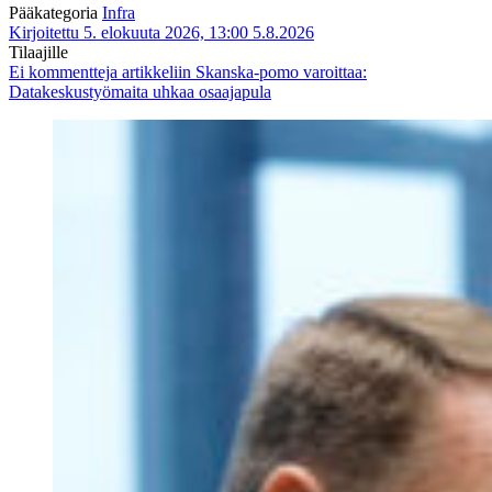
Pääkategoria
Infra
Kirjoitettu 5. elokuuta 2026, 13:00
5.8.2026
Tilaajille
Ei kommentteja
artikkeliin Skanska-pomo varoittaa:
Datakeskustyömaita uhkaa osaajapula