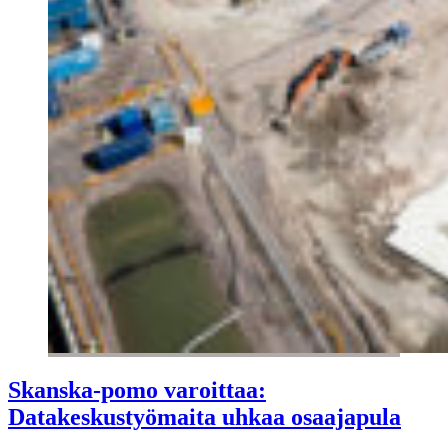
Skanska-pomo varoittaa:
Datakeskustyömaita uhkaa osaajapula