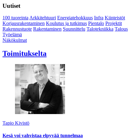
Uutiset
100 tuoreinta
Arkkitehtuuri
Energiatehokkuus
Infra
Kiinteistöt
Korjausrakentaminen
Koulutus ja tutkimus
Pientalo
Projektit
Rakennustuote
Rakentaminen
Suunnittelu
Talotekniikka
Talous
Työelämä
Näkökulmat
Toimitukselta
Tapio Kivistö
Kesä voi vahvistaa elpyvää tunnelmaa