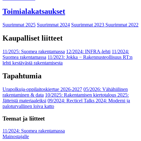
Toimialakatsaukset
Suurimmat 2025
Suurimmat 2024
Suurimmat 2023
Suurimmat 2022
Kaupalliset liitteet
11/2025: Suomea rakentamassa
12/2024: INFRA-lehti
11/2024:
Suomea rakentamassa
11/2023: Jokka − Rakennusteollisuus RT:n
lehti kestävästä rakentamisesta
Tapahtumia
Urapolkuja-oppilaitoskiertue 2026-2027
05/2026: Vähähiilinen
rakentaminen & data
10/2025: Rakentamisen kiertotalous 2025:
Jätteistä materiaaleiksi
09/2024: Recticel Talks 2024: Moderni ja
paloturvallinen loiva katto
Teemat ja liitteet
11/2024: Suomea rakentamassa
Mainostajalle