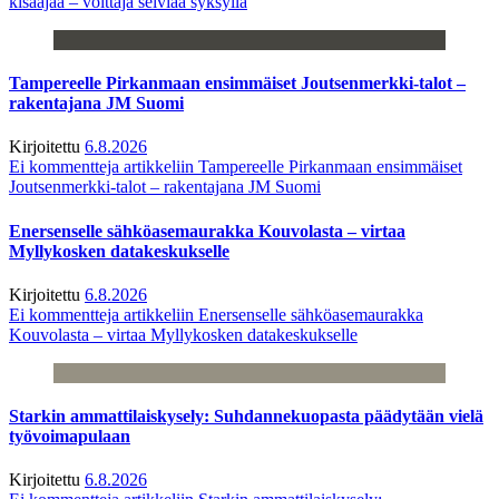
kisaajaa – voittaja selviää syksyllä
Tampereelle Pirkanmaan ensimmäiset Joutsenmerkki-talot –
rakentajana JM Suomi
Kirjoitettu
6.8.2026
Ei kommentteja
artikkeliin Tampereelle Pirkanmaan ensimmäiset
Joutsenmerkki-talot – rakentajana JM Suomi
Enersenselle sähköasemaurakka Kouvolasta – virtaa
Myllykosken datakeskukselle
Kirjoitettu
6.8.2026
Ei kommentteja
artikkeliin Enersenselle sähköasemaurakka
Kouvolasta – virtaa Myllykosken datakeskukselle
Starkin ammattilaiskysely: Suhdannekuopasta päädytään vielä
työvoimapulaan
Kirjoitettu
6.8.2026