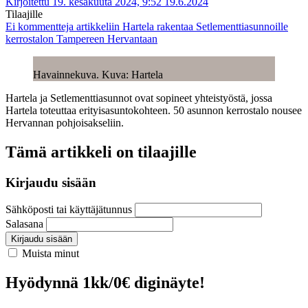
Kirjoitettu 19. kesäkuuta 2024, 9:52
19.6.2024
Tilaajille
Ei kommentteja
artikkeliin Hartela rakentaa Setlementtiasunnoille
kerrostalon Tampereen Hervantaan
Havainnekuva. Kuva: Hartela
Hartela ja Setlementtiasunnot ovat sopineet yhteistyöstä, jossa
Hartela toteuttaa erityisasuntokohteen. 50 asunnon kerrostalo nousee
Hervannan pohjoisakseliin.
Tämä artikkeli on tilaajille
Kirjaudu sisään
Sähköposti tai käyttäjätunnus
Salasana
Kirjaudu sisään
Muista minut
Hyödynnä 1kk/0€ diginäyte!