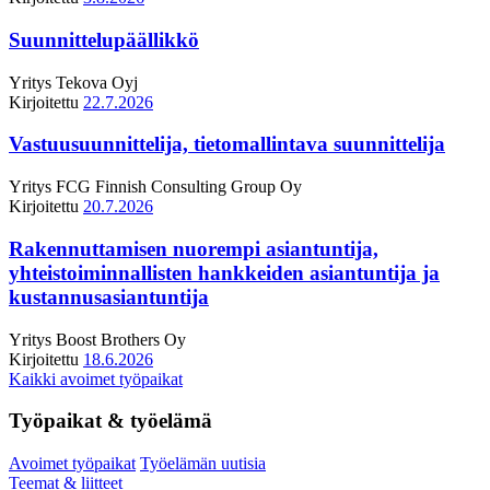
Suunnittelupäällikkö
Yritys
Tekova Oyj
Kirjoitettu
22.7.2026
Vastuusuunnittelija, tietomallintava suunnittelija
Yritys
FCG Finnish Consulting Group Oy
Kirjoitettu
20.7.2026
Rakennuttamisen nuorempi asiantuntija,
yhteistoiminnallisten hankkeiden asiantuntija ja
kustannusasiantuntija
Yritys
Boost Brothers Oy
Kirjoitettu
18.6.2026
Kaikki avoimet työpaikat
Työpaikat & työelämä
Avoimet työpaikat
Työelämän uutisia
Teemat & liitteet