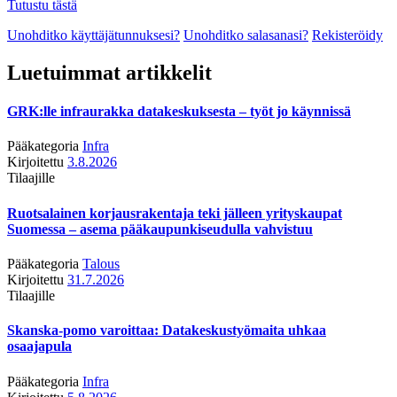
Tutustu tästä
Unohditko käyttäjätunnuksesi?
Unohditko salasanasi?
Rekisteröidy
Luetuimmat artikkelit
GRK:lle infraurakka datakeskuksesta – työt jo käynnissä
Pääkategoria
Infra
Kirjoitettu
3.8.2026
Tilaajille
Ruotsalainen korjausrakentaja teki jälleen yrityskaupat
Suomessa – asema pääkaupunkiseudulla vahvistuu
Pääkategoria
Talous
Kirjoitettu
31.7.2026
Tilaajille
Skanska-pomo varoittaa: Datakeskustyömaita uhkaa
osaajapula
Pääkategoria
Infra