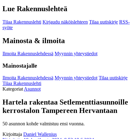
Lue Rakennuslehteä
Tilaa Rakennuslehti
Kirjaudu näköislehteen
Tilaa uutiskirje
RSS-
syöte
Mainosta & ilmoita
Ilmoita Rakennuslehdessä
Myynnin yhteystiedot
Mainostajalle
Ilmoita Rakennuslehdessä
Myynnin yhteystiedot
Tilaa uutiskirje
Tilaa Rakennuslehti
Kategoriat
Asunnot
Hartela rakentaa Setlementtiasunnoille
kerrostalon Tampereen Hervantaan
50 asunnon kohde valmistuu ensi vuonna.
Kirjoittaja
Daniel Wallenius