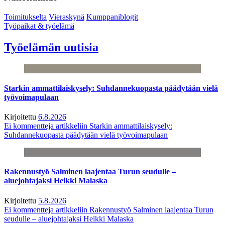
Toimitukselta
Vieraskynä
Kumppaniblogit
Työpaikat & työelämä
Työelämän uutisia
Starkin ammattilaiskysely: Suhdannekuopasta päädytään vielä
työvoimapulaan
Kirjoitettu
6.8.2026
Ei kommentteja
artikkeliin Starkin ammattilaiskysely:
Suhdannekuopasta päädytään vielä työvoimapulaan
Rakennustyö Salminen laajentaa Turun seudulle –
aluejohtajaksi Heikki Malaska
Kirjoitettu
5.8.2026
Ei kommentteja
artikkeliin Rakennustyö Salminen laajentaa Turun
seudulle – aluejohtajaksi Heikki Malaska