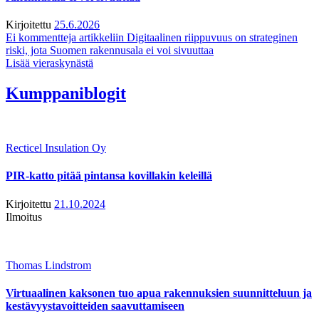
Kirjoitettu
25.6.2026
Ei kommentteja
artikkeliin Digitaalinen riippuvuus on strateginen
riski, jota Suomen rakennusala ei voi sivuuttaa
Lisää vieraskynästä
Kumppaniblogit
Recticel Insulation Oy
PIR-katto pitää pintansa kovillakin keleillä
Kirjoitettu
21.10.2024
Ilmoitus
Thomas Lindstrom
Virtuaalinen kaksonen tuo apua rakennuksien suunnitteluun ja
kestävyystavoitteiden saavuttamiseen