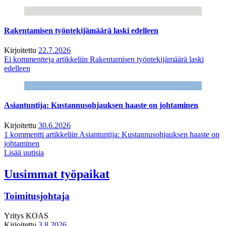
Rakentamisen työntekijämäärä laski edelleen
Kirjoitettu
22.7.2026
Ei kommentteja
artikkeliin Rakentamisen työntekijämäärä laski
edelleen
Asiantuntija: Kustannusohjauksen haaste on johtaminen
Kirjoitettu
30.6.2026
1 kommentti
artikkeliin Asiantuntija: Kustannusohjauksen haaste on
johtaminen
Lisää uutisia
Uusimmat työpaikat
Toimitusjohtaja
Yritys
KOAS
Kirjoitettu
3.8.2026