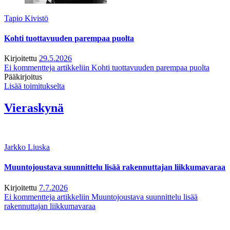
Tapio Kivistö
Kohti tuottavuuden parempaa puolta
Kirjoitettu
29.5.2026
Ei kommentteja
artikkeliin Kohti tuottavuuden parempaa puolta
Pääkirjoitus
Lisää toimitukselta
Vieraskynä
Jarkko Liuska
Muuntojoustava suunnittelu lisää rakennuttajan liikkumavaraa
Kirjoitettu
7.7.2026
Ei kommentteja
artikkeliin Muuntojoustava suunnittelu lisää
rakennuttajan liikkumavaraa