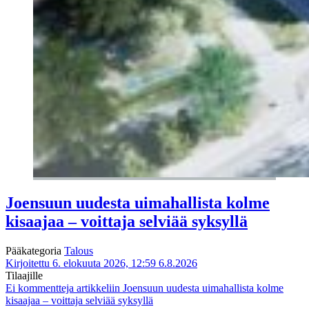
Joensuun uudesta uimahallista kolme
kisaajaa – voittaja selviää syksyllä
Pääkategoria
Talous
Kirjoitettu 6. elokuuta 2026, 12:59
6.8.2026
Tilaajille
Ei kommentteja
artikkeliin Joensuun uudesta uimahallista kolme
kisaajaa – voittaja selviää syksyllä