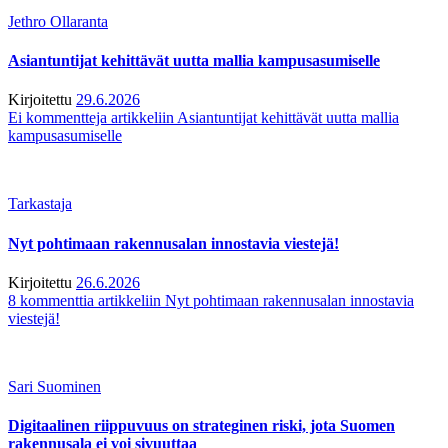
Jethro Ollaranta
Asiantuntijat kehittävät uutta mallia kampusasumiselle
Kirjoitettu
29.6.2026
Ei kommentteja
artikkeliin Asiantuntijat kehittävät uutta mallia
kampusasumiselle
Tarkastaja
Nyt pohtimaan rakennusalan innostavia viestejä!
Kirjoitettu
26.6.2026
8 kommenttia
artikkeliin Nyt pohtimaan rakennusalan innostavia
viestejä!
Sari Suominen
Digitaalinen riippuvuus on strateginen riski, jota Suomen
rakennusala ei voi sivuuttaa