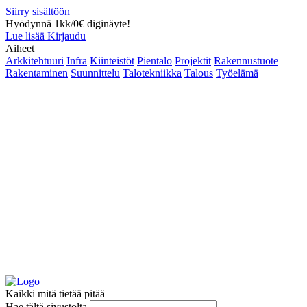
Siirry sisältöön
Hyödynnä 1kk/0€ diginäyte!
Lue lisää
Kirjaudu
Aiheet
Arkkitehtuuri
Infra
Kiinteistöt
Pientalo
Projektit
Rakennustuote
Rakentaminen
Suunnittelu
Talotekniikka
Talous
Työelämä
Kaikki mitä tietää pitää
Hae tältä sivustolta