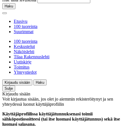
Haku
Etusivu
100 tuoreinta
Suurimmat
100 tuoreinta
Keskustelut
Näköislehti
Tilaa Rakennuslehti
Uutiskirje
Toimitus
Yhteystiedot
Kirjaudu sisään
Haku
Sulje
Kirjaudu sisään
Voit kirjautua sisään, jos olet jo aiemmin rekisteröitynyt ja sen
yhteydessä luonut käyttäjäprofiilin
Käyttäjäprofiilissa käyttäjätunnuksenasi toimii
sähköpostiosoitteesi (tai itse luomasi käyttäjätunnus) sekä itse
luomasi salasana.