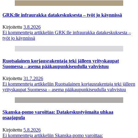
GRK:lle infraurakka datakeskuksesta – työt jo käynnissä
Kirjoitettu
3.8.2026
Ei kommentteja
artikkeliin GRK:lle infraurakka datakeskuksesta –
työt jo käynnissä
Ruotsalainen korjausrakentaja teki jälleen yrityskaupat
Suomessa – asema pääkaupunkiseudulla vahvistuu
Kirjoitettu
31.7.2026
Ei kommentteja
artikkeliin Ruotsalainen korjausrakentaja teki jälleen
yrityskaupat Suomessa – asema pääkaupunkiseudulla vahvistuu
Skanska-pomo varoittaa: Datakeskustyömaita uhkaa
osaajapula
Kirjoitettu
5.8.2026
Ei kommentteja
artikkeliin Skanska-pomo varoittaa: