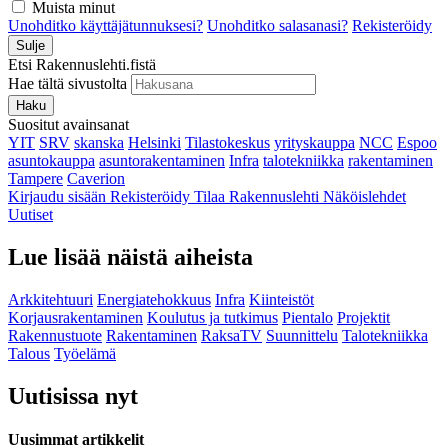
Muista minut
Unohditko käyttäjätunnuksesi?
Unohditko salasanasi?
Rekisteröidy
Sulje
Etsi Rakennuslehti.fistä
Hae tältä sivustolta
Haku
Suositut avainsanat
YIT
SRV
skanska
Helsinki
Tilastokeskus
yrityskauppa
NCC
Espoo
asuntokauppa
asuntorakentaminen
Infra
talotekniikka
rakentaminen
Tampere
Caverion
Kirjaudu sisään
Rekisteröidy
Tilaa Rakennuslehti
Näköislehdet
Uutiset
Lue lisää näistä aiheista
Arkkitehtuuri
Energiatehokkuus
Infra
Kiinteistöt
Korjausrakentaminen
Koulutus ja tutkimus
Pientalo
Projektit
Rakennustuote
Rakentaminen
RaksaTV
Suunnittelu
Talotekniikka
Talous
Työelämä
Uutisissa nyt
Uusimmat artikkelit