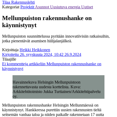
Tilaa Rakennuslehti
Kategoriat
Projektit
Asunnot
Uusiutuva energia
Uutiset
Mellunpuiston rakennushanke on
käynnistynyt
Mellunpuiston suunnittelussa pyritään innovatiivisiin ratkaisuihin,
jotka pienentävät asumisen hiilijalanjälkeä.
Kirjoittaja
Heikki Heikkonen
Kirjoitettu 26. syyskuuta 2024, 10:42
26.9.2024
Tilaajille
Ei kommentteja
artikkeliin Mellunpuiston rakennushanke on
käynnistynyt
Havainnekuva Helsingin Mellunpuistoon
rakennettavasta uudesta korttelista. Kuva:
Arkkitehtitoimisto Jukka Turtiainen/Arkkitehtipalvelu
oy.
Mellunpuiston rakennushanke Helsingin Mellunmäessä on
käynnistynyt. Hankkeessa purettiin uusien rakennusten tieltä
seitsemän vanhaa taloa ja niiden paikalle rakennetaan 17 uutta