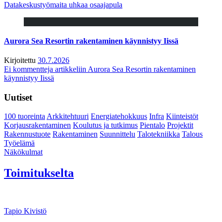
Datakeskustyömaita uhkaa osaajapula
Aurora Sea Resortin rakentaminen käynnistyy Iissä
Kirjoitettu
30.7.2026
Ei kommentteja
artikkeliin Aurora Sea Resortin rakentaminen
käynnistyy Iissä
Uutiset
100 tuoreinta
Arkkitehtuuri
Energiatehokkuus
Infra
Kiinteistöt
Korjausrakentaminen
Koulutus ja tutkimus
Pientalo
Projektit
Rakennustuote
Rakentaminen
Suunnittelu
Talotekniikka
Talous
Työelämä
Näkökulmat
Toimitukselta
Tapio Kivistö