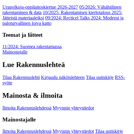
Urapolkuja-oppilaitoskiertue 2026-2027
05/2026: Vähähiilinen
rakentaminen & data
10/2025: Rakentamisen kiertotalous 2025:
Jätteistä materiaaleiksi
09/2024: Recticel Talks 2024: Moderni ja
paloturvallinen loiva katto
Teemat ja liitteet
11/2024: Suomea rakentamassa
Mainostajalle
Lue Rakennuslehteä
Tilaa Rakennuslehti
Kirjaudu näköislehteen
Tilaa uutiskirje
RSS-
syöte
Mainosta & ilmoita
Ilmoita Rakennuslehdessä
Myynnin yhteystiedot
Mainostajalle
Ilmoita Rakennuslehdessä
Myynnin yhteystiedot
Tilaa uutiskirje