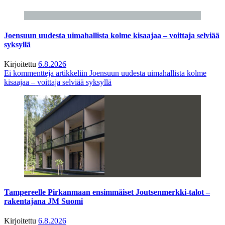
Joensuun uudesta uimahallista kolme kisaajaa – voittaja selviää
syksyllä
Kirjoitettu
6.8.2026
Ei kommentteja
artikkeliin Joensuun uudesta uimahallista kolme
kisaajaa – voittaja selviää syksyllä
Tampereelle Pirkanmaan ensimmäiset Joutsenmerkki-talot –
rakentajana JM Suomi
Kirjoitettu
6.8.2026