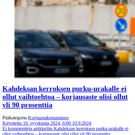
Kahdeksan kerroksen purku-urakalle ei
ollut vaihtoehtoa – korjausaste olisi ollut
yli 90 prosenttia
Pääkategoria
Korjausrakentaminen
Kirjoitettu 10. syyskuuta 2024, 6:00
10.9.2024
Ei kommentteja
artikkeliin Kahdeksan kerroksen purku-urakalle ei
ollut vaihtoehtoa – korjausaste olisi ollut yli 90 prosenttia