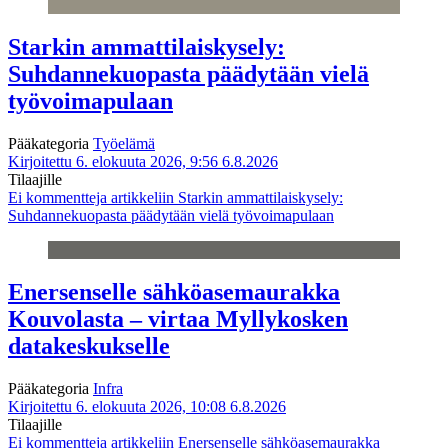
Starkin ammattilaiskysely:
Suhdannekuopasta päädytään vielä
työvoimapulaan
Pääkategoria
Työelämä
Kirjoitettu 6. elokuuta 2026, 9:56
6.8.2026
Tilaajille
Ei kommentteja
artikkeliin Starkin ammattilaiskysely:
Suhdannekuopasta päädytään vielä työvoimapulaan
Enersenselle sähköasemaurakka
Kouvolasta – virtaa Myllykosken
datakeskukselle
Pääkategoria
Infra
Kirjoitettu 6. elokuuta 2026, 10:08
6.8.2026
Tilaajille
Ei kommentteja
artikkeliin Enersenselle sähköasemaurakka