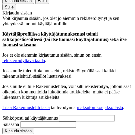
Kirjaudu sisään
Haku
Sulje
Kirjaudu sisään
Voit kirjautua sisään, jos olet jo aiemmin rekisteröitynyt ja sen
yhteydessä luonut käyttäjäprofiilin
Käyttäjäprofiilissa käyttäjätunnuksenasi toimii
sähköpostiosoitteesi (tai itse luomasi käyttäjätunnus) sekä itse
luomasi salasana.
Jos et ole aiemmin kirjautunut sisään, sinun on ensin
rekisteröidyttävä täällä
.
Jos sinulle tulee Rakennuslehti, rekisteröitymällä saat kaikki
rakennuslehti.fi-sisällöt luettavaksesi.
Jos sinulle ei tule Rakennuslehteä, voit silti rekisteröityä, jolloin saat
oikeuden kommentoida lukottomia artikkeleita, mutta et pääse
lukemaan lukittuja artikkeleita.
Tilaa Rakennuslehti tästä
tai hyödynnä
maksuton koejakso tästä
.
Sähköposti tai käyttäjätunnus
Salasana
Kirjaudu sisään