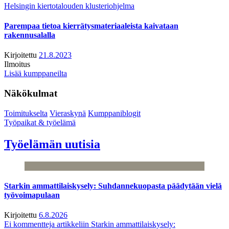
Helsingin kiertotalouden klusteriohjelma
Parempaa tietoa kierrätysmateriaaleista kaivataan
rakennusalalla
Kirjoitettu
21.8.2023
Ilmoitus
Lisää kumppaneilta
Näkökulmat
Toimitukselta
Vieraskynä
Kumppaniblogit
Työpaikat & työelämä
Työelämän uutisia
Starkin ammattilaiskysely: Suhdannekuopasta päädytään vielä
työvoimapulaan
Kirjoitettu
6.8.2026
Ei kommentteja
artikkeliin Starkin ammattilaiskysely: