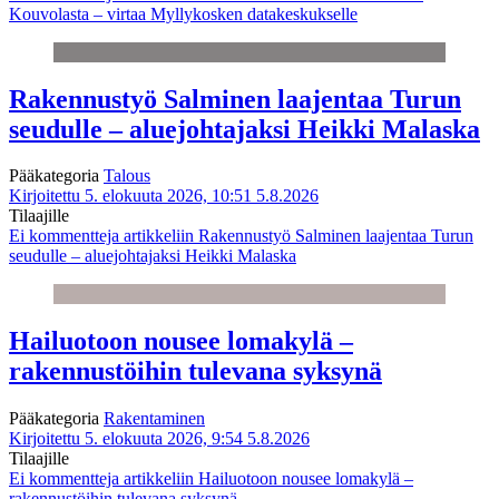
Kouvolasta – virtaa Myllykosken datakeskukselle
Rakennustyö Salminen laajentaa Turun
seudulle – aluejohtajaksi Heikki Malaska
Pääkategoria
Talous
Kirjoitettu 5. elokuuta 2026, 10:51
5.8.2026
Tilaajille
Ei kommentteja
artikkeliin Rakennustyö Salminen laajentaa Turun
seudulle – aluejohtajaksi Heikki Malaska
Hailuotoon nousee lomakylä –
rakennustöihin tulevana syksynä
Pääkategoria
Rakentaminen
Kirjoitettu 5. elokuuta 2026, 9:54
5.8.2026
Tilaajille
Ei kommentteja
artikkeliin Hailuotoon nousee lomakylä –
rakennustöihin tulevana syksynä