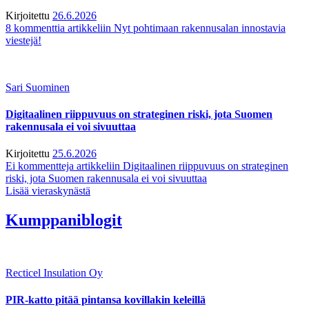
Kirjoitettu
26.6.2026
8 kommenttia
artikkeliin Nyt pohtimaan rakennusalan innostavia
viestejä!
Sari Suominen
Digitaalinen riippuvuus on strateginen riski, jota Suomen
rakennusala ei voi sivuuttaa
Kirjoitettu
25.6.2026
Ei kommentteja
artikkeliin Digitaalinen riippuvuus on strateginen
riski, jota Suomen rakennusala ei voi sivuuttaa
Lisää vieraskynästä
Kumppaniblogit
Recticel Insulation Oy
PIR-katto pitää pintansa kovillakin keleillä