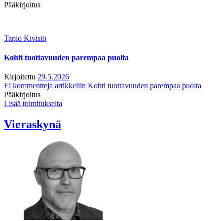
Pääkirjoitus
Tapio Kivistö
Kohti tuottavuuden parempaa puolta
Kirjoitettu
29.5.2026
Ei kommentteja
artikkeliin Kohti tuottavuuden parempaa puolta
Pääkirjoitus
Lisää toimitukselta
Vieraskynä