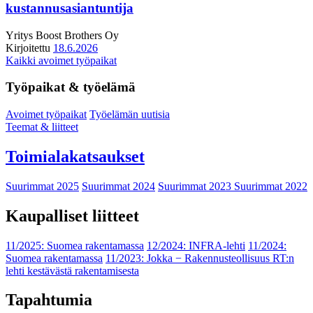
kustannusasiantuntija
Yritys
Boost Brothers Oy
Kirjoitettu
18.6.2026
Kaikki avoimet työpaikat
Työpaikat & työelämä
Avoimet työpaikat
Työelämän uutisia
Teemat & liitteet
Toimialakatsaukset
Suurimmat 2025
Suurimmat 2024
Suurimmat 2023
Suurimmat 2022
Kaupalliset liitteet
11/2025: Suomea rakentamassa
12/2024: INFRA-lehti
11/2024:
Suomea rakentamassa
11/2023: Jokka − Rakennusteollisuus RT:n
lehti kestävästä rakentamisesta
Tapahtumia