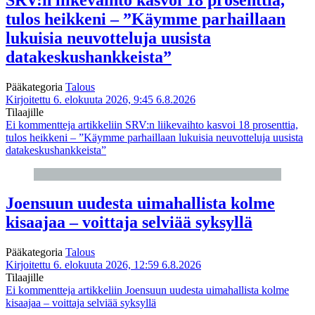
tulos heikkeni – ”Käymme parhaillaan
lukuisia neuvotteluja uusista
datakeskushankkeista”
Pääkategoria
Talous
Kirjoitettu 6. elokuuta 2026, 9:45
6.8.2026
Tilaajille
Ei kommentteja
artikkeliin SRV:n liikevaihto kasvoi 18 prosenttia,
tulos heikkeni – ”Käymme parhaillaan lukuisia neuvotteluja uusista
datakeskushankkeista”
Joensuun uudesta uimahallista kolme
kisaajaa – voittaja selviää syksyllä
Pääkategoria
Talous
Kirjoitettu 6. elokuuta 2026, 12:59
6.8.2026
Tilaajille
Ei kommentteja
artikkeliin Joensuun uudesta uimahallista kolme
kisaajaa – voittaja selviää syksyllä