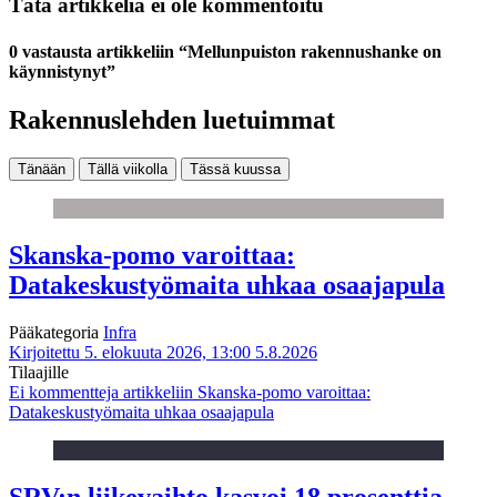
Tätä artikkelia ei ole kommentoitu
0 vastausta artikkeliin “Mellunpuiston rakennushanke on
käynnistynyt”
Rakennuslehden luetuimmat
Tänään
Tällä viikolla
Tässä kuussa
Skanska-pomo varoittaa:
Datakeskustyömaita uhkaa osaajapula
Pääkategoria
Infra
Kirjoitettu 5. elokuuta 2026, 13:00
5.8.2026
Tilaajille
Ei kommentteja
artikkeliin Skanska-pomo varoittaa:
Datakeskustyömaita uhkaa osaajapula
SRV:n liikevaihto kasvoi 18 prosenttia,