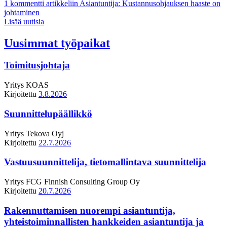
1 kommentti
artikkeliin Asiantuntija: Kustannusohjauksen haaste on
johtaminen
Lisää uutisia
Uusimmat työpaikat
Toimitusjohtaja
Yritys
KOAS
Kirjoitettu
3.8.2026
Suunnittelupäällikkö
Yritys
Tekova Oyj
Kirjoitettu
22.7.2026
Vastuusuunnittelija, tietomallintava suunnittelija
Yritys
FCG Finnish Consulting Group Oy
Kirjoitettu
20.7.2026
Rakennuttamisen nuorempi asiantuntija,
yhteistoiminnallisten hankkeiden asiantuntija ja