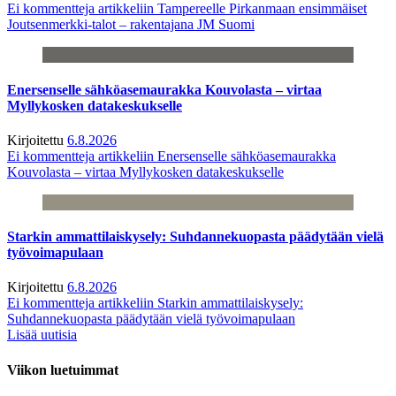
Ei kommentteja
artikkeliin Tampereelle Pirkanmaan ensimmäiset
Joutsenmerkki-talot – rakentajana JM Suomi
Enersenselle sähköasemaurakka Kouvolasta – virtaa
Myllykosken datakeskukselle
Kirjoitettu
6.8.2026
Ei kommentteja
artikkeliin Enersenselle sähköasemaurakka
Kouvolasta – virtaa Myllykosken datakeskukselle
Starkin ammattilaiskysely: Suhdannekuopasta päädytään vielä
työvoimapulaan
Kirjoitettu
6.8.2026
Ei kommentteja
artikkeliin Starkin ammattilaiskysely:
Suhdannekuopasta päädytään vielä työvoimapulaan
Lisää uutisia
Viikon luetuimmat