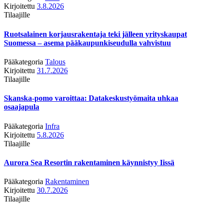
Kirjoitettu
3.8.2026
Tilaajille
Ruotsalainen korjausrakentaja teki jälleen yrityskaupat
Suomessa – asema pääkaupunkiseudulla vahvistuu
Pääkategoria
Talous
Kirjoitettu
31.7.2026
Tilaajille
Skanska-pomo varoittaa: Datakeskustyömaita uhkaa
osaajapula
Pääkategoria
Infra
Kirjoitettu
5.8.2026
Tilaajille
Aurora Sea Resortin rakentaminen käynnistyy Iissä
Pääkategoria
Rakentaminen
Kirjoitettu
30.7.2026
Tilaajille