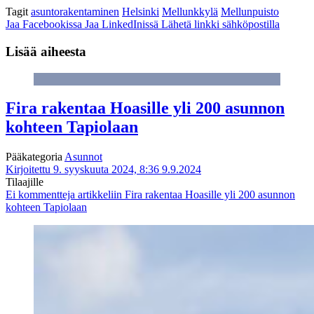
Tagit
asuntorakentaminen
Helsinki
Mellunkkylä
Mellunpuisto
Jaa Facebookissa
Jaa LinkedInissä
Lähetä linkki sähköpostilla
Lisää aiheesta
Fira rakentaa Hoasille yli 200 asunnon
kohteen Tapiolaan
Pääkategoria
Asunnot
Kirjoitettu 9. syyskuuta 2024, 8:36
9.9.2024
Tilaajille
Ei kommentteja
artikkeliin Fira rakentaa Hoasille yli 200 asunnon
kohteen Tapiolaan