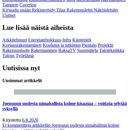
Tampere
Caverion
Kirjaudu sisään
Rekisteröidy
Tilaa Rakennuslehti
Näköislehdet
Uutiset
Lue lisää näistä aiheista
Arkkitehtuuri
Energiatehokkuus
Infra
Kiinteistöt
Korjausrakentaminen
Koulutus ja tutkimus
Pientalo
Projektit
Rakennustuote
Rakentaminen
RaksaTV
Suunnittelu
Talotekniikka
Talous
Työelämä
Uutisissa nyt
Uusimmat artikkelit
Joensuun uudesta uimahallista kolme kisaajaa – voittaja selviää
syksyllä
Kirjoitettu
6.8.2026
Ei kommentteja
artikkeliin Joensuun uudesta uimahallista kolme