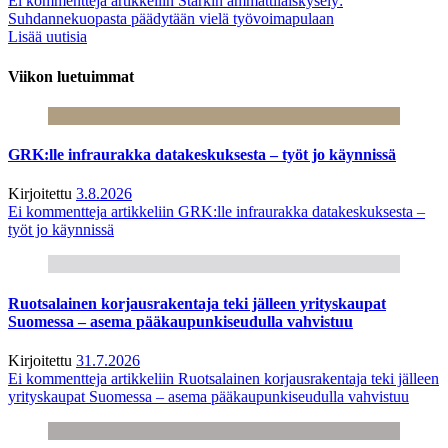
Ei kommentteja
artikkeliin Starkin ammattilaiskysely:
Suhdannekuopasta päädytään vielä työvoimapulaan
Lisää uutisia
Viikon luetuimmat
GRK:lle infraurakka datakeskuksesta – työt jo käynnissä
Kirjoitettu
3.8.2026
Ei kommentteja
artikkeliin GRK:lle infraurakka datakeskuksesta –
työt jo käynnissä
Ruotsalainen korjausrakentaja teki jälleen yrityskaupat
Suomessa – asema pääkaupunkiseudulla vahvistuu
Kirjoitettu
31.7.2026
Ei kommentteja
artikkeliin Ruotsalainen korjausrakentaja teki jälleen
yrityskaupat Suomessa – asema pääkaupunkiseudulla vahvistuu