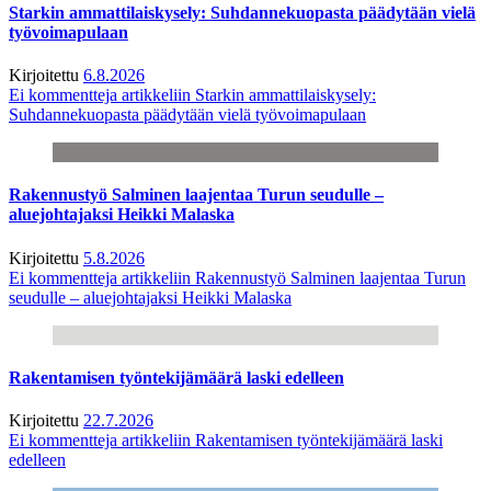
Starkin ammattilaiskysely: Suhdannekuopasta päädytään vielä
työvoimapulaan
Kirjoitettu
6.8.2026
Ei kommentteja
artikkeliin Starkin ammattilaiskysely:
Suhdannekuopasta päädytään vielä työvoimapulaan
Rakennustyö Salminen laajentaa Turun seudulle –
aluejohtajaksi Heikki Malaska
Kirjoitettu
5.8.2026
Ei kommentteja
artikkeliin Rakennustyö Salminen laajentaa Turun
seudulle – aluejohtajaksi Heikki Malaska
Rakentamisen työntekijämäärä laski edelleen
Kirjoitettu
22.7.2026
Ei kommentteja
artikkeliin Rakentamisen työntekijämäärä laski
edelleen