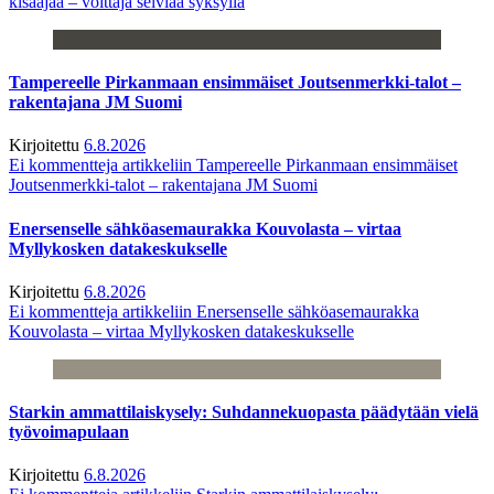
kisaajaa – voittaja selviää syksyllä
Tampereelle Pirkanmaan ensimmäiset Joutsenmerkki-talot –
rakentajana JM Suomi
Kirjoitettu
6.8.2026
Ei kommentteja
artikkeliin Tampereelle Pirkanmaan ensimmäiset
Joutsenmerkki-talot – rakentajana JM Suomi
Enersenselle sähköasemaurakka Kouvolasta – virtaa
Myllykosken datakeskukselle
Kirjoitettu
6.8.2026
Ei kommentteja
artikkeliin Enersenselle sähköasemaurakka
Kouvolasta – virtaa Myllykosken datakeskukselle
Starkin ammattilaiskysely: Suhdannekuopasta päädytään vielä
työvoimapulaan
Kirjoitettu
6.8.2026