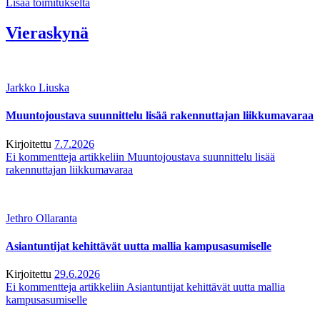
Lisää toimitukselta
Vieraskynä
Jarkko Liuska
Muuntojoustava suunnittelu lisää rakennuttajan liikkumavaraa
Kirjoitettu
7.7.2026
Ei kommentteja
artikkeliin Muuntojoustava suunnittelu lisää
rakennuttajan liikkumavaraa
Jethro Ollaranta
Asiantuntijat kehittävät uutta mallia kampusasumiselle
Kirjoitettu
29.6.2026
Ei kommentteja
artikkeliin Asiantuntijat kehittävät uutta mallia
kampusasumiselle