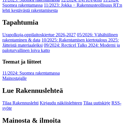
Suomea rakentamassa
11/2023: Jokka − Rakennusteollisuus RT:n
lehti kestävästä rakentamisesta
Tapahtumia
Urapolkuja-oppilaitoskiertue 2026-2027
05/2026: Vähähiilinen
rakentaminen & data
10/2025: Rakentamisen kiertotalous 2025:
Jätteistä materiaaleiksi
09/2024: Recticel Talks 2024: Moderni ja
paloturvallinen loiva katto
Teemat ja liitteet
11/2024: Suomea rakentamassa
Mainostajalle
Lue Rakennuslehteä
Tilaa Rakennuslehti
Kirjaudu näköislehteen
Tilaa uutiskirje
RSS-
syöte
Mainosta & ilmoita