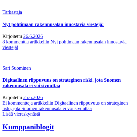
Tarkastaja
Nyt pohtimaan rakennusalan innostavia viestejä!
Kirjoitettu
26.6.2026
8 kommenttia
artikkeliin Nyt pohtimaan rakennusalan innostavia
viestejä!
Sari Suominen
Digitaalinen riippuvuus on strateginen riski, jota Suomen
rakennusala ei voi sivuuttaa
Kirjoitettu
25.6.2026
Ei kommentteja
artikkeliin Digitaalinen riippuvuus on strateginen
riski, jota Suomen rakennusala ei voi sivuuttaa
Lisää vieraskynästä
Kumppaniblogit