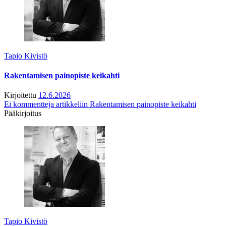
Tapio Kivistö
Rakentamisen painopiste keikahti
Kirjoitettu
12.6.2026
Ei kommentteja
artikkeliin Rakentamisen painopiste keikahti
Pääkirjoitus
Tapio Kivistö