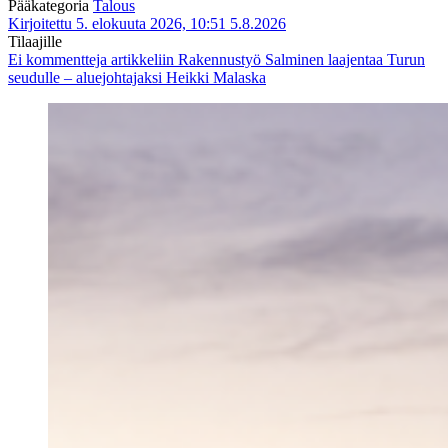
Pääkategoria
Talous
Kirjoitettu 5. elokuuta 2026, 10:51
5.8.2026
Tilaajille
Ei kommentteja
artikkeliin Rakennustyö Salminen laajentaa Turun
seudulle – aluejohtajaksi Heikki Malaska