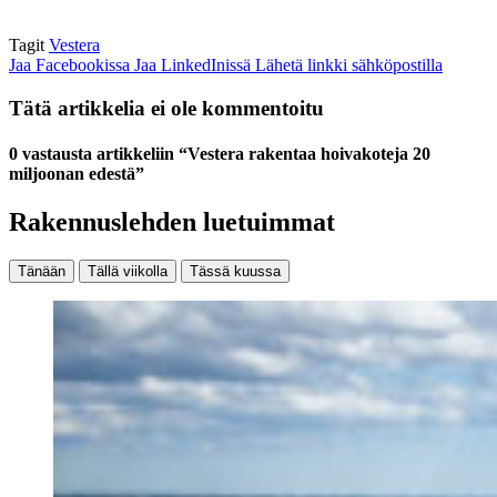
Tagit
Vestera
Jaa Facebookissa
Jaa LinkedInissä
Lähetä linkki sähköpostilla
Tätä artikkelia ei ole kommentoitu
0 vastausta artikkeliin “Vestera rakentaa hoivakoteja 20
miljoonan edestä”
Rakennuslehden luetuimmat
Tänään
Tällä viikolla
Tässä kuussa