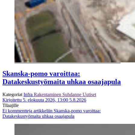
Skanska-pomo varoittaa:
Datakeskustyömaita uhkaa osaajapula
Kategoriat
Infra
Rakentaminen
Suhdanne
Uutiset
Kirjoitettu 5. elokuuta 2026, 13:00
5.8.2026
Tilaajille
Ei kommentteja
artikkeliin Skanska-pomo varoittaa:
Datakeskustyömaita uhkaa osaajapula