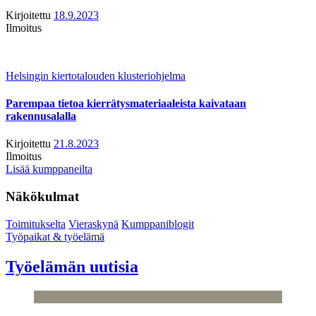
Kirjoitettu
18.9.2023
Ilmoitus
Helsingin kiertotalouden klusteriohjelma
Parempaa tietoa kierrätysmateriaaleista kaivataan
rakennusalalla
Kirjoitettu
21.8.2023
Ilmoitus
Lisää kumppaneilta
Näkökulmat
Toimitukselta
Vieraskynä
Kumppaniblogit
Työpaikat & työelämä
Työelämän uutisia