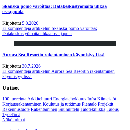
Skanska-pomo varoittaa: Datakeskustyömaita uhkaa
osaajapula
Kirjoitettu
5.8.2026
Ei kommentteja
artikkeliin Skanska-pomo varoittaa:
Datakeskustyömaita uhkaa osaajapula
Aurora Sea Resortin rakentaminen käynnistyy Iissä
Kirjoitettu
30.7.2026
Ei kommentteja
artikkeliin Aurora Sea Resortin rakentaminen
käynnistyy Iissä
Uutiset
100 tuoreinta
Arkkitehtuuri
Energiatehokkuus
Infra
Kiinteistöt
Korjausrakentaminen
Koulutus ja tutkimus
Pientalo
Projektit
Rakennustuote
Rakentaminen
Suunnittelu
Talotekniikka
Talous
Työelämä
Näkökulmat