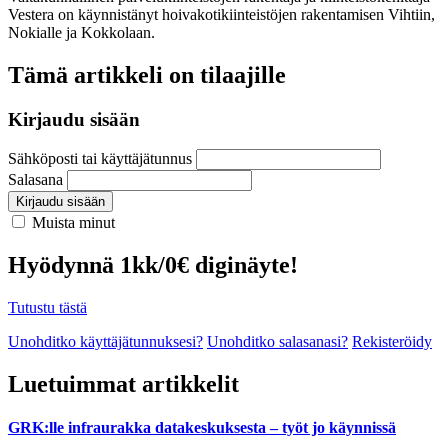
Vestera on käynnistänyt hoivakotikiinteistöjen rakentamisen Vihtiin,
Nokialle ja Kokkolaan.
Tämä artikkeli on tilaajille
Kirjaudu sisään
Sähköposti tai käyttäjätunnus
Salasana
Kirjaudu sisään
Muista minut
Hyödynnä 1kk/0€ diginäyte!
Tutustu tästä
Unohditko käyttäjätunnuksesi?
Unohditko salasanasi?
Rekisteröidy
Luetuimmat artikkelit
GRK:lle infraurakka datakeskuksesta – työt jo käynnissä