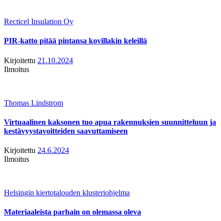
Recticel Insulation Oy
PIR-katto pitää pintansa kovillakin keleillä
Kirjoitettu
21.10.2024
Ilmoitus
Thomas Lindstrom
Virtuaalinen kaksonen tuo apua rakennuksien suunnitteluun ja
kestävyystavoitteiden saavuttamiseen
Kirjoitettu
24.6.2024
Ilmoitus
Helsingin kiertotalouden klusteriohjelma
Materiaaleista parhain on olemassa oleva