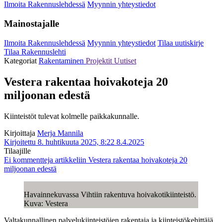
Ilmoita Rakennuslehdessä
Myynnin yhteystiedot
Mainostajalle
Ilmoita Rakennuslehdessä
Myynnin yhteystiedot
Tilaa uutiskirje
Tilaa Rakennuslehti
Kategoriat
Rakentaminen
Projektit
Uutiset
Vestera rakentaa hoivakoteja 20
miljoonan edestä
Kiinteistöt tulevat kolmelle paikkakunnalle.
Kirjoittaja
Merja Mannila
Kirjoitettu 8. huhtikuuta 2025, 8:22
8.4.2025
Tilaajille
Ei kommentteja
artikkeliin Vestera rakentaa hoivakoteja 20
miljoonan edestä
Havainnekuvassa Vihtiin rakentuva hoivakotikiinteistö.
Kuva: Vestera
Valtakunnallinen palvelukiinteistöjen rakentaja ja kiinteistökehittäjä