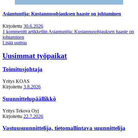
Asiantuntija: Kustannusohjauksen haaste on johtaminen
Kirjoitettu
30.6.2026
1 kommentti
artikkeliin Asiantuntija: Kustannusohjauksen haaste on
johtaminen
Lisää uutisia
Uusimmat työpaikat
Toimitusjohtaja
Yritys
KOAS
Kirjoitettu
3.8.2026
Suunnittelupäällikkö
Yritys
Tekova Oyj
Kirjoitettu
22.7.2026
Vastuusuunnittelija, tietomallintava suunnittelija