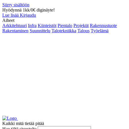
Siirry sisältöön
Hyödynnä 1kk/0€ diginäyte!
Lue lisää
Kirjaudu
Aiheet
Arkkitehtuuri
Infra
Kiinteistöt
Pientalo
Projektit
Rakennustuote
Rakentaminen
Suunnittelu
Talotekniikka
Talous
Työelämä
Kaikki mitä tietää pitää
Hae tältä sivustolta