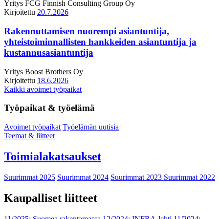
Yritys
FCG Finnish Consulting Group Oy
Kirjoitettu
20.7.2026
Rakennuttamisen nuorempi asiantuntija,
yhteistoiminnallisten hankkeiden asiantuntija ja
kustannusasiantuntija
Yritys
Boost Brothers Oy
Kirjoitettu
18.6.2026
Kaikki avoimet työpaikat
Työpaikat & työelämä
Avoimet työpaikat
Työelämän uutisia
Teemat & liitteet
Toimialakatsaukset
Suurimmat 2025
Suurimmat 2024
Suurimmat 2023
Suurimmat 2022
Kaupalliset liitteet
11/2025: Suomea rakentamassa
12/2024: INFRA-lehti
11/2024: