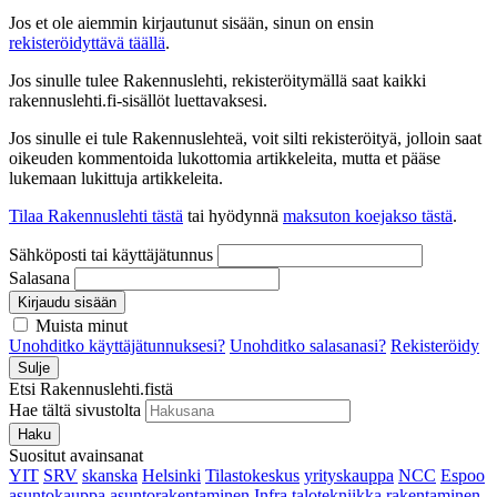
Jos et ole aiemmin kirjautunut sisään, sinun on ensin
rekisteröidyttävä täällä
.
Jos sinulle tulee Rakennuslehti, rekisteröitymällä saat kaikki
rakennuslehti.fi-sisällöt luettavaksesi.
Jos sinulle ei tule Rakennuslehteä, voit silti rekisteröityä, jolloin saat
oikeuden kommentoida lukottomia artikkeleita, mutta et pääse
lukemaan lukittuja artikkeleita.
Tilaa Rakennuslehti tästä
tai hyödynnä
maksuton koejakso tästä
.
Sähköposti tai käyttäjätunnus
Salasana
Kirjaudu sisään
Muista minut
Unohditko käyttäjätunnuksesi?
Unohditko salasanasi?
Rekisteröidy
Sulje
Etsi Rakennuslehti.fistä
Hae tältä sivustolta
Haku
Suositut avainsanat
YIT
SRV
skanska
Helsinki
Tilastokeskus
yrityskauppa
NCC
Espoo
asuntokauppa
asuntorakentaminen
Infra
talotekniikka
rakentaminen