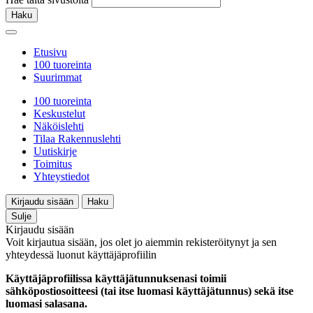
Haku
Etusivu
100 tuoreinta
Suurimmat
100 tuoreinta
Keskustelut
Näköislehti
Tilaa Rakennuslehti
Uutiskirje
Toimitus
Yhteystiedot
Kirjaudu sisään
Haku
Sulje
Kirjaudu sisään
Voit kirjautua sisään, jos olet jo aiemmin rekisteröitynyt ja sen
yhteydessä luonut käyttäjäprofiilin
Käyttäjäprofiilissa käyttäjätunnuksenasi toimii
sähköpostiosoitteesi (tai itse luomasi käyttäjätunnus) sekä itse
luomasi salasana.