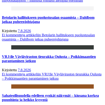
miljoonatappion – miinusta roimasti aiempaa enemmän
Betolarin hallitukseen puolustusalan osaamista – Dahlbom
jatkaa puheenjohtajana
Kirjoitettu
7.8.2026
Ei kommentteja
artikkeliin Betolarin hallitukseen puolustusalan
osaamista – Dahlbom jatkaa puheenjohtajana
VRJ:lle Väyläviraston tieurakka Oulusta – Poikkimaantien
parantaminen jatkuu
Kirjoitettu
7.8.2026
Ei kommentteja
artikkeliin VRJ:lle Väyläviraston tieurakka Oulusta
– Poikkimaantien parantaminen jatkuu
Sahateollisuudella edelleen synkät näkymät – kiusana korkea
puunhinta ja heikko kysyntä