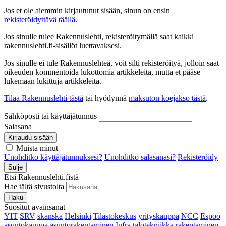
Jos et ole aiemmin kirjautunut sisään, sinun on ensin
rekisteröidyttävä täällä
.
Jos sinulle tulee Rakennuslehti, rekisteröitymällä saat kaikki
rakennuslehti.fi-sisällöt luettavaksesi.
Jos sinulle ei tule Rakennuslehteä, voit silti rekisteröityä, jolloin saat
oikeuden kommentoida lukottomia artikkeleita, mutta et pääse
lukemaan lukittuja artikkeleita.
Tilaa Rakennuslehti tästä
tai hyödynnä
maksuton koejakso tästä
.
Sähköposti tai käyttäjätunnus
Salasana
Kirjaudu sisään
Muista minut
Unohditko käyttäjätunnuksesi?
Unohditko salasanasi?
Rekisteröidy
Sulje
Etsi Rakennuslehti.fistä
Hae tältä sivustolta
Haku
Suositut avainsanat
YIT
SRV
skanska
Helsinki
Tilastokeskus
yrityskauppa
NCC
Espoo
asuntokauppa
asuntorakentaminen
Infra
talotekniikka
rakentaminen