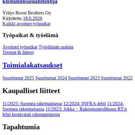
kustannusasiantuntija
Yritys
Boost Brothers Oy
Kirjoitettu
18.6.2026
Kaikki avoimet työpaikat
Työpaikat & työelämä
Avoimet työpaikat
Työelämän uutisia
Teemat & liitteet
Toimialakatsaukset
Suurimmat 2025
Suurimmat 2024
Suurimmat 2023
Suurimmat 2022
Kaupalliset liitteet
11/2025: Suomea rakentamassa
12/2024: INFRA-lehti
11/2024:
Suomea rakentamassa
11/2023: Jokka − Rakennusteollisuus RT:n
lehti kestävästä rakentamisesta
Tapahtumia