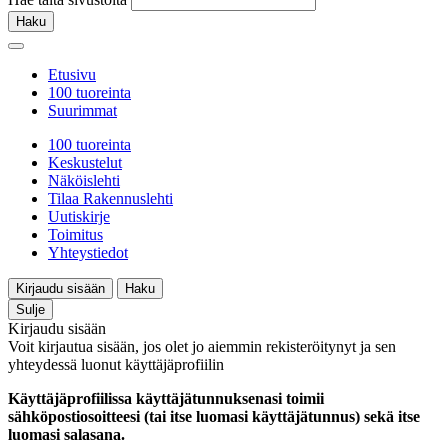
Haku
Etusivu
100 tuoreinta
Suurimmat
100 tuoreinta
Keskustelut
Näköislehti
Tilaa Rakennuslehti
Uutiskirje
Toimitus
Yhteystiedot
Kirjaudu sisään
Haku
Sulje
Kirjaudu sisään
Voit kirjautua sisään, jos olet jo aiemmin rekisteröitynyt ja sen
yhteydessä luonut käyttäjäprofiilin
Käyttäjäprofiilissa käyttäjätunnuksenasi toimii
sähköpostiosoitteesi (tai itse luomasi käyttäjätunnus) sekä itse
luomasi salasana.