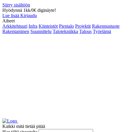
Siirry sisältöön
Hyödynnä 1kk/0€ diginäyte!
Lue lisää
Kirjaudu
Aiheet
Arkkitehtuuri
Infra
Kiinteistöt
Pientalo
Projektit
Rakennustuote
Rakentaminen
Suunnittelu
Talotekniikka
Talous
Työelämä
Kaikki mitä tietää pitää
Hae tältä sivustolta