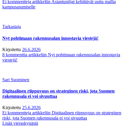
Ei kommentteja
artikkeliin Asiantuntijat kehittävät uutta mallia
kampusasumiselle
Tarkastaja
Nyt pohtimaan rakennusalan innostavia viestejä!
Kirjoitettu
26.6.2026
8 kommenttia
artikkeliin Nyt pohtimaan rakennusalan innostavia
viestejä!
Sari Suominen
Digitaalinen riippuvuus on strateginen riski, jota Suomen
rakennusala ei voi sivuuttaa
Kirjoitettu
25.6.2026
Ei kommentteja
artikkeliin Digitaalinen riippuvuus on strateginen
riski, jota Suomen rakennusala ei voi sivuuttaa
Lisää vieraskynästä