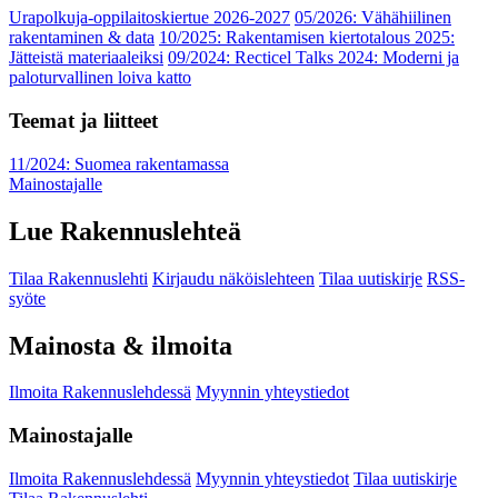
Urapolkuja-oppilaitoskiertue 2026-2027
05/2026: Vähähiilinen
rakentaminen & data
10/2025: Rakentamisen kiertotalous 2025:
Jätteistä materiaaleiksi
09/2024: Recticel Talks 2024: Moderni ja
paloturvallinen loiva katto
Teemat ja liitteet
11/2024: Suomea rakentamassa
Mainostajalle
Lue Rakennuslehteä
Tilaa Rakennuslehti
Kirjaudu näköislehteen
Tilaa uutiskirje
RSS-
syöte
Mainosta & ilmoita
Ilmoita Rakennuslehdessä
Myynnin yhteystiedot
Mainostajalle
Ilmoita Rakennuslehdessä
Myynnin yhteystiedot
Tilaa uutiskirje