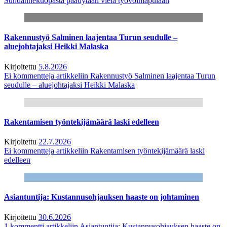
Suhdannekuopasta päädytään vielä työvoimapulaan
Rakennustyö Salminen laajentaa Turun seudulle –
aluejohtajaksi Heikki Malaska
Kirjoitettu
5.8.2026
Ei kommentteja
artikkeliin Rakennustyö Salminen laajentaa Turun
seudulle – aluejohtajaksi Heikki Malaska
Rakentamisen työntekijämäärä laski edelleen
Kirjoitettu
22.7.2026
Ei kommentteja
artikkeliin Rakentamisen työntekijämäärä laski
edelleen
Asiantuntija: Kustannusohjauksen haaste on johtaminen
Kirjoitettu
30.6.2026
1 kommentti
artikkeliin Asiantuntija: Kustannusohjauksen haaste on