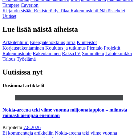
Tampere
Caverion
Kirjaudu sisään
Rekisteröidy
Tilaa Rakennuslehti
Näköislehdet
Uutiset
Lue lisää näistä aiheista
Arkkitehtuuri
Energiatehokkuus
Infra
Kiinteistöt
Korjausrakentaminen
Koulutus ja tutkimus
Pientalo
Projektit
Rakennustuote
Rakentaminen
RaksaTV
Suunnittelu
Talotekniikka
Talous
Työelämä
Uutisissa nyt
Uusimmat artikkelit
Nokia-areena teki viime vuonna miljoonatappion – miinusta
roimasti aiempaa enemmän
Kirjoitettu
7.8.2026
Ei kommentteja
artikkeliin Nokia-areena teki viime vuonna