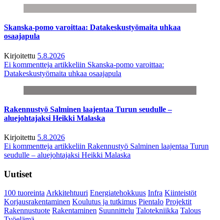
Skanska-pomo varoittaa: Datakeskustyömaita uhkaa
osaajapula
Kirjoitettu
5.8.2026
Ei kommentteja
artikkeliin Skanska-pomo varoittaa:
Datakeskustyömaita uhkaa osaajapula
Rakennustyö Salminen laajentaa Turun seudulle –
aluejohtajaksi Heikki Malaska
Kirjoitettu
5.8.2026
Ei kommentteja
artikkeliin Rakennustyö Salminen laajentaa Turun
seudulle – aluejohtajaksi Heikki Malaska
Uutiset
100 tuoreinta
Arkkitehtuuri
Energiatehokkuus
Infra
Kiinteistöt
Korjausrakentaminen
Koulutus ja tutkimus
Pientalo
Projektit
Rakennustuote
Rakentaminen
Suunnittelu
Talotekniikka
Talous
Työelämä