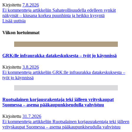
Kirjoitettu
7.8.2026
Ei kommentteja
artikkeliin Sahateollisuudella edelleen synkät
näkymät – kiusana korkea puunhinta ja heikko kysyntä
Lisää uutisia
Viikon luetuimmat
GRK:lle infraurakka datakeskuksesta – työt jo käynnissä
Kirjoitettu
3.8.2026
Ei kommentteja
artikkeliin GRK:lle infraurakka datakeskuksesta –
työt jo käynnissä
Ruotsalainen korjausrakentaja teki jälleen yrityskaupat
Suomessa – asema pääkaupunkiseudulla vahvistuu
Kirjoitettu
31.7.2026
Ei kommentteja
artikkeliin Ruotsalainen korjausrakentaja teki jälleen
yrityskaupat Suomessa – asema pääkaupunkiseudulla vahvistuu