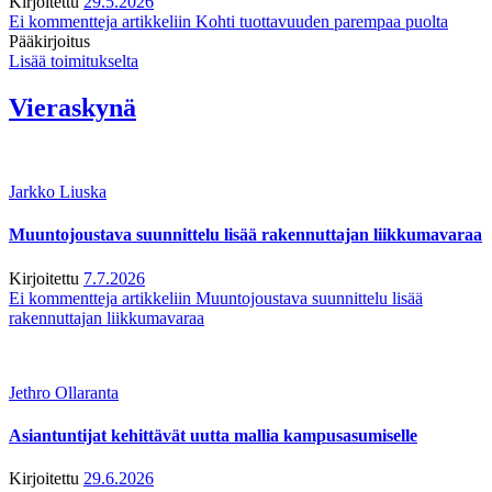
Kirjoitettu
29.5.2026
Ei kommentteja
artikkeliin Kohti tuottavuuden parempaa puolta
Pääkirjoitus
Lisää toimitukselta
Vieraskynä
Jarkko Liuska
Muuntojoustava suunnittelu lisää rakennuttajan liikkumavaraa
Kirjoitettu
7.7.2026
Ei kommentteja
artikkeliin Muuntojoustava suunnittelu lisää
rakennuttajan liikkumavaraa
Jethro Ollaranta
Asiantuntijat kehittävät uutta mallia kampusasumiselle
Kirjoitettu
29.6.2026