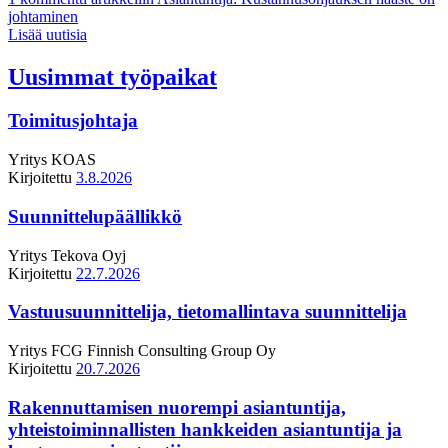
johtaminen
Lisää uutisia
Uusimmat työpaikat
Toimitusjohtaja
Yritys
KOAS
Kirjoitettu
3.8.2026
Suunnittelupäällikkö
Yritys
Tekova Oyj
Kirjoitettu
22.7.2026
Vastuusuunnittelija, tietomallintava suunnittelija
Yritys
FCG Finnish Consulting Group Oy
Kirjoitettu
20.7.2026
Rakennuttamisen nuorempi asiantuntija,
yhteistoiminnallisten hankkeiden asiantuntija ja