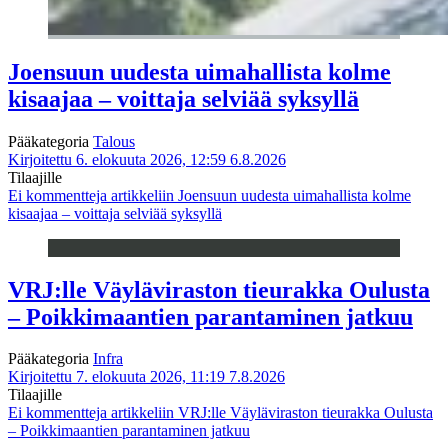
Joensuun uudesta uimahallista kolme
kisaajaa – voittaja selviää syksyllä
Pääkategoria
Talous
Kirjoitettu 6. elokuuta 2026, 12:59
6.8.2026
Tilaajille
Ei kommentteja
artikkeliin Joensuun uudesta uimahallista kolme
kisaajaa – voittaja selviää syksyllä
VRJ:lle Väyläviraston tieurakka Oulusta
– Poikkimaantien parantaminen jatkuu
Pääkategoria
Infra
Kirjoitettu 7. elokuuta 2026, 11:19
7.8.2026
Tilaajille
Ei kommentteja
artikkeliin VRJ:lle Väyläviraston tieurakka Oulusta
– Poikkimaantien parantaminen jatkuu