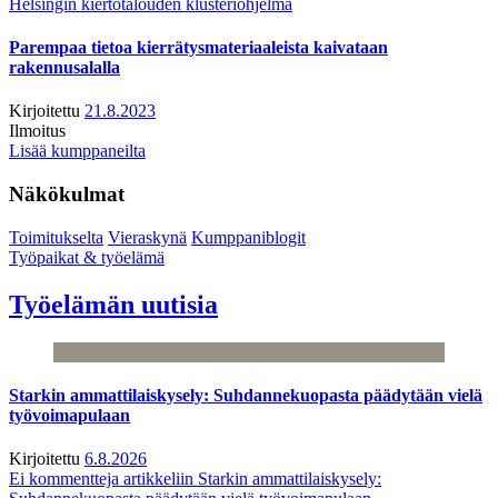
Helsingin kiertotalouden klusteriohjelma
Parempaa tietoa kierrätysmateriaaleista kaivataan
rakennusalalla
Kirjoitettu
21.8.2023
Ilmoitus
Lisää kumppaneilta
Näkökulmat
Toimitukselta
Vieraskynä
Kumppaniblogit
Työpaikat & työelämä
Työelämän uutisia
Starkin ammattilaiskysely: Suhdannekuopasta päädytään vielä
työvoimapulaan
Kirjoitettu
6.8.2026
Ei kommentteja
artikkeliin Starkin ammattilaiskysely: