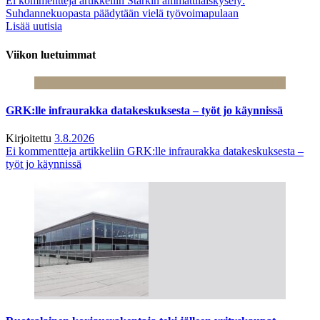
Ei kommentteja
artikkeliin Starkin ammattilaiskysely:
Suhdannekuopasta päädytään vielä työvoimapulaan
Lisää uutisia
Viikon luetuimmat
GRK:lle infraurakka datakeskuksesta – työt jo käynnissä
Kirjoitettu
3.8.2026
Ei kommentteja
artikkeliin GRK:lle infraurakka datakeskuksesta –
työt jo käynnissä