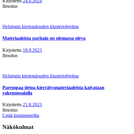
Kirjoitettu
24.6.2024
Ilmoitus
Helsingin kiertotalouden klusteriohjelma
Materiaaleista parhain on olemassa oleva
Kirjoitettu
18.9.2023
Ilmoitus
Helsingin kiertotalouden klusteriohjelma
Parempaa tietoa kierrätysmateriaaleista kaivataan
rakennusalalla
Kirjoitettu
21.8.2023
Ilmoitus
Lisää kumppaneilta
Näkökulmat