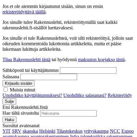
Jos et ole aiemmin kirjautunut sisään, sinun on ensin
rekisteröidyttävä täällä
.
Jos sinulle tulee Rakennuslehti, rekisteröitymällä saat kaikki
rakennuslehti.fi-sisällöt luettavaksesi.
Jos sinulle ei tule Rakennuslehteä, voit silti rekisteröityä, jolloin saat
oikeuden kommentoida lukottomia artikkeleita, mutta et pääse
lukemaan lukittuja artikkeleita.
Tilaa Rakennuslehti tästä
tai hyödynnä
maksuton koejakso tästä
.
Sähköposti tai käyttäjätunnus
Salasana
Kirjaudu sisään
Muista minut
Unohditko käyttäjätunnuksesi?
Unohditko salasanasi?
Rekisteröidy
Sulje
Etsi Rakennuslehti.fistä
Hae tältä sivustolta
Haku
Suositut avainsanat
YIT
SRV
skanska
Helsinki
Tilastokeskus
yrityskauppa
NCC
Espoo
asuntokauppa
asuntorakentaminen
Infra
talotekniikka
rakentaminen