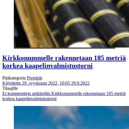
Kirkkonummelle rakennetaan 185 metriä
korkea kaapelinvalmistustorni
Pääkategoria
Projektit
Kirjoitettu 29. syyskuuta 2022, 10:05
29.9.2022
Tilaajille
Ei kommentteja
artikkeliin Kirkkonummelle rakennetaan 185 metriä
korkea kaapelinvalmistustorni