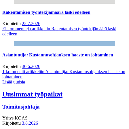
Rakentamisen työntekijämäärä laski edelleen
Kirjoitettu
22.7.2026
Ei kommentteja
artikkeliin Rakentamisen työntekijämäärä laski
edelleen
Asiantuntija: Kustannusohjauksen haaste on johtaminen
Kirjoitettu
30.6.2026
1 kommentti
artikkeliin Asiantuntija: Kustannusohjauksen haaste on
johtaminen
Lisää uutisia
Uusimmat työpaikat
Toimitusjohtaja
Yritys
KOAS
Kirjoitettu
3.8.2026