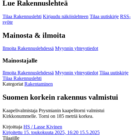
Lue Rakennuslehteä
Tilaa Rakennuslehti
Kirjaudu näköislehteen
Tilaa uutiskirje
RSS-
syöte
Mainosta & ilmoita
Ilmoita Rakennuslehdessä
Myynnin yhteystiedot
Mainostajalle
Ilmoita Rakennuslehdessä
Myynnin yhteystiedot
Tilaa uutiskirje
Tilaa Rakennuslehti
Kategoriat
Rakentaminen
Suomen korkein rakennus valmistui
Kaapelivalmistaja Prysmianin kaapelitorni valmistui
Kirkkonummelle. Torni on 185 metriä korkea.
Kirjoittaja
HS / Lasse Kivinen
Kirjoitettu 15. toukokuuta 2025, 16:20
15.5.2025
Tilaajille