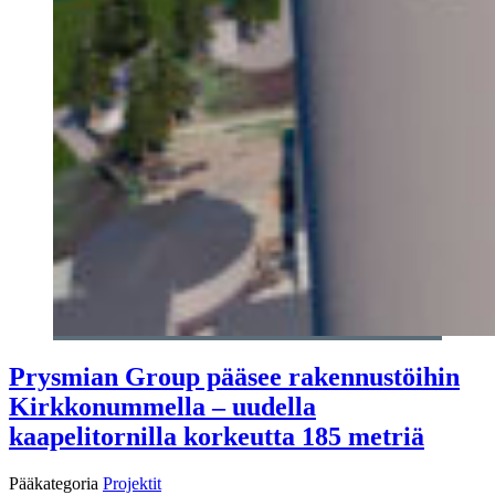
Prysmian Group pääsee rakennustöihin
Kirkkonummella – uudella
kaapelitornilla korkeutta 185 metriä
Pääkategoria
Projektit