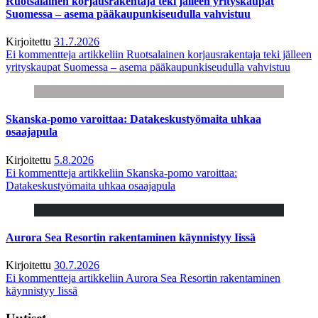
Ruotsalainen korjausrakentaja teki jälleen yrityskaupat
Suomessa – asema pääkaupunkiseudulla vahvistuu
Kirjoitettu
31.7.2026
Ei kommentteja
artikkeliin Ruotsalainen korjausrakentaja teki jälleen
yrityskaupat Suomessa – asema pääkaupunkiseudulla vahvistuu
Skanska-pomo varoittaa: Datakeskustyömaita uhkaa
osaajapula
Kirjoitettu
5.8.2026
Ei kommentteja
artikkeliin Skanska-pomo varoittaa:
Datakeskustyömaita uhkaa osaajapula
Aurora Sea Resortin rakentaminen käynnistyy Iissä
Kirjoitettu
30.7.2026
Ei kommentteja
artikkeliin Aurora Sea Resortin rakentaminen
käynnistyy Iissä