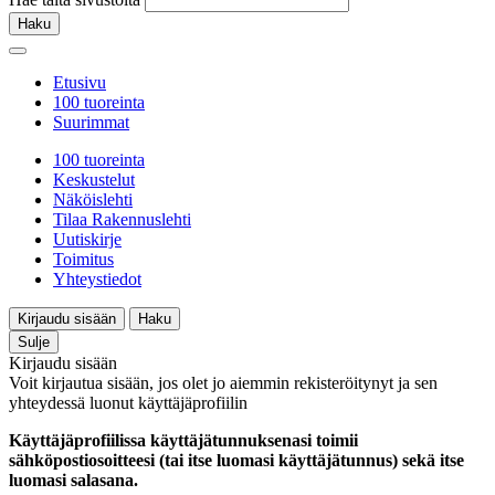
Haku
Etusivu
100 tuoreinta
Suurimmat
100 tuoreinta
Keskustelut
Näköislehti
Tilaa Rakennuslehti
Uutiskirje
Toimitus
Yhteystiedot
Kirjaudu sisään
Haku
Sulje
Kirjaudu sisään
Voit kirjautua sisään, jos olet jo aiemmin rekisteröitynyt ja sen
yhteydessä luonut käyttäjäprofiilin
Käyttäjäprofiilissa käyttäjätunnuksenasi toimii
sähköpostiosoitteesi (tai itse luomasi käyttäjätunnus) sekä itse
luomasi salasana.