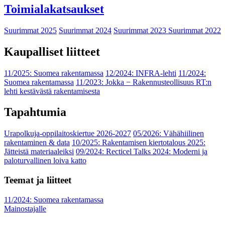
Toimialakatsaukset
Suurimmat 2025
Suurimmat 2024
Suurimmat 2023
Suurimmat 2022
Kaupalliset liitteet
11/2025: Suomea rakentamassa
12/2024: INFRA-lehti
11/2024:
Suomea rakentamassa
11/2023: Jokka − Rakennusteollisuus RT:n
lehti kestävästä rakentamisesta
Tapahtumia
Urapolkuja-oppilaitoskiertue 2026-2027
05/2026: Vähähiilinen
rakentaminen & data
10/2025: Rakentamisen kiertotalous 2025:
Jätteistä materiaaleiksi
09/2024: Recticel Talks 2024: Moderni ja
paloturvallinen loiva katto
Teemat ja liitteet
11/2024: Suomea rakentamassa
Mainostajalle