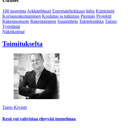
Uutiset
100 tuoreinta
Arkkitehtuuri
Energiatehokkuus
Infra
Kiinteistöt
Korjausrakentaminen
Koulutus ja tutkimus
Pientalo
Projektit
Rakennustuote
Rakentaminen
Suunnittelu
Talotekniikka
Talous
Työelämä
Näkökulmat
Toimitukselta
Tapio Kivistö
Kesä voi vahvistaa elpyvää tunnelmaa