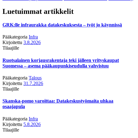
Luetuimmat artikkelit
GRK:lle infraurakka datakeskuksesta – työt jo käynnissä
Pääkategoria
Infra
Kirjoitettu
3.8.2026
Tilaajille
Ruotsalainen korjausrakentaja teki jälleen yrityskaupat
Suomessa – asema pääkaupunkiseudulla vahvistuu
Pääkategoria
Talous
Kirjoitettu
31.7.2026
Tilaajille
Skanska-pomo varoittaa: Datakeskustyömaita uhkaa
osaajapula
Pääkategoria
Infra
Kirjoitettu
5.8.2026
Tilaajille