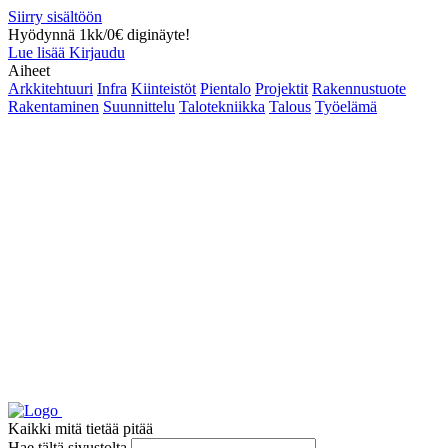
Siirry sisältöön
Hyödynnä 1kk/0€ diginäyte!
Lue lisää
Kirjaudu
Aiheet
Arkkitehtuuri
Infra
Kiinteistöt
Pientalo
Projektit
Rakennustuote
Rakentaminen
Suunnittelu
Talotekniikka
Talous
Työelämä
Kaikki mitä tietää pitää
Hae tältä sivustolta