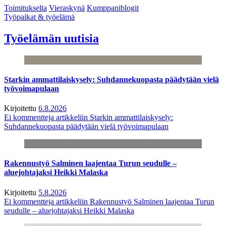
Toimitukselta
Vieraskynä
Kumppaniblogit
Työpaikat & työelämä
Työelämän uutisia
Starkin ammattilaiskysely: Suhdannekuopasta päädytään vielä
työvoimapulaan
Kirjoitettu
6.8.2026
Ei kommentteja
artikkeliin Starkin ammattilaiskysely:
Suhdannekuopasta päädytään vielä työvoimapulaan
Rakennustyö Salminen laajentaa Turun seudulle –
aluejohtajaksi Heikki Malaska
Kirjoitettu
5.8.2026
Ei kommentteja
artikkeliin Rakennustyö Salminen laajentaa Turun
seudulle – aluejohtajaksi Heikki Malaska