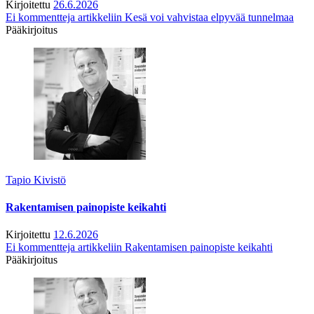
Kirjoitettu
26.6.2026
Ei kommentteja
artikkeliin Kesä voi vahvistaa elpyvää tunnelmaa
Pääkirjoitus
Tapio Kivistö
Rakentamisen painopiste keikahti
Kirjoitettu
12.6.2026
Ei kommentteja
artikkeliin Rakentamisen painopiste keikahti
Pääkirjoitus