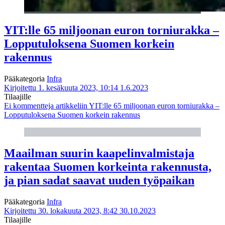
YIT:lle 65 miljoonan euron torniurakka –
Lopputuloksena Suomen korkein
rakennus
Pääkategoria
Infra
Kirjoitettu 1. kesäkuuta 2023, 10:14
1.6.2023
Tilaajille
Ei kommentteja
artikkeliin YIT:lle 65 miljoonan euron torniurakka –
Lopputuloksena Suomen korkein rakennus
Maailman suurin kaapelin­valmistaja
rakentaa Suomen korkeinta rakennusta,
ja pian sadat saavat uuden työ­paikan
Pääkategoria
Infra
Kirjoitettu 30. lokakuuta 2023, 8:42
30.10.2023
Tilaajille