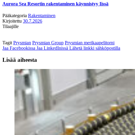
Aurora Sea Resortin rakentaminen käynnistyy Iissä
Pääkategoria
Rakentaminen
Kirjoitettu
30.7.2026
Tilaajille
Tagit
Prysmian
Prysmian Group
Prysmian merikaapelitorni
Jaa Facebookissa
Jaa LinkedInissä
Lähetä linkki sähköpostilla
Lisää aiheesta