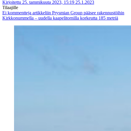
Kirjoitettu 25. tammikuuta 2023, 15:19
25.1.2023
Tilaajille
Ei kommentteja
artikkeliin Prysmian Group pääsee rakennustöihin
Kirkkonummella – uudella kaapelitornilla korkeutta 185 metriä