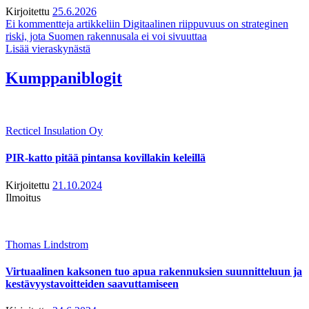
Kirjoitettu
25.6.2026
Ei kommentteja
artikkeliin Digitaalinen riippuvuus on strateginen
riski, jota Suomen rakennusala ei voi sivuuttaa
Lisää vieraskynästä
Kumppaniblogit
Recticel Insulation Oy
PIR-katto pitää pintansa kovillakin keleillä
Kirjoitettu
21.10.2024
Ilmoitus
Thomas Lindstrom
Virtuaalinen kaksonen tuo apua rakennuksien suunnitteluun ja
kestävyystavoitteiden saavuttamiseen