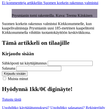
Ei kommentteja
artikkeliin Suomen korkein rakennus valmistui
Prysmianin torni rakenteilla. Kuva: Teemu Kiiskinen
Suomen korkein rakennus valmistui Kirkkonummelle, kun
kaapelivalmistaja Prysmianin uusi 185-metrinen kaapelitorni
Kirkkonummella vihittiin tuotantokäyttöön keskiviikkona.
Tämä artikkeli on tilaajille
Kirjaudu sisään
Sähköposti tai käyttäjätunnus
Salasana
Kirjaudu sisään
Muista minut
Hyödynnä 1kk/0€ diginäyte!
Tutustu tästä
Unohditko käyttäjätunnuksesi?
Unohditko salasanasi?
Rekisteröidy