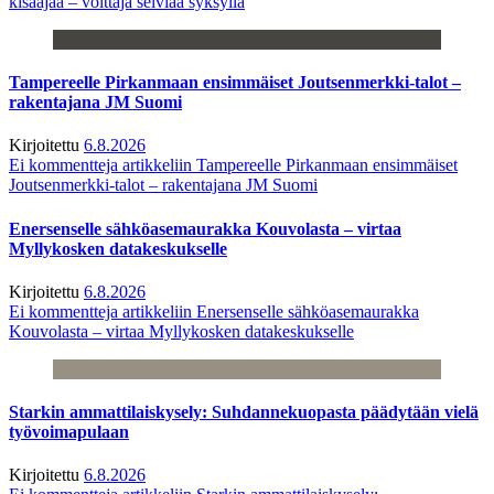
kisaajaa – voittaja selviää syksyllä
Tampereelle Pirkanmaan ensimmäiset Joutsenmerkki-talot –
rakentajana JM Suomi
Kirjoitettu
6.8.2026
Ei kommentteja
artikkeliin Tampereelle Pirkanmaan ensimmäiset
Joutsenmerkki-talot – rakentajana JM Suomi
Enersenselle sähköasemaurakka Kouvolasta – virtaa
Myllykosken datakeskukselle
Kirjoitettu
6.8.2026
Ei kommentteja
artikkeliin Enersenselle sähköasemaurakka
Kouvolasta – virtaa Myllykosken datakeskukselle
Starkin ammattilaiskysely: Suhdannekuopasta päädytään vielä
työvoimapulaan
Kirjoitettu
6.8.2026