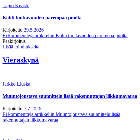
Tapio Kivistö
Kohti tuottavuuden parempaa puolta
Kirjoitettu
29.5.2026
Ei kommentteja
artikkeliin Kohti tuottavuuden parempaa puolta
Pääkirjoitus
Lisää toimitukselta
Vieraskynä
Jarkko Liuska
Muuntojoustava suunnittelu lisää rakennuttajan liikkumavaraa
Kirjoitettu
7.7.2026
Ei kommentteja
artikkeliin Muuntojoustava suunnittelu lisää
rakennuttajan liikkumavaraa