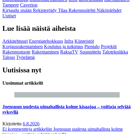
Tampere
Caverion
Kirjaudu sisään
Rekisteröidy
Tilaa Rakennuslehti
Näköislehdet
Uutiset
Lue lisää näistä aiheista
Arkkitehtuuri
Energiatehokkuus
Infra
Kiinteistöt
Korjausrakentaminen
Koulutus ja tutkimus
Pientalo
Projektit
Rakennustuote
Rakentaminen
RaksaTV
Suunnittelu
Talotekniikka
Talous
Työelämä
Uutisissa nyt
Uusimmat artikkelit
Joensuun uudesta uimahallista kolme kisaajaa – voittaja selviää
syksyllä
Kirjoitettu
6.8.2026
Ei kommentteja
artikkeliin Joensuun uudesta uimahallista kolme