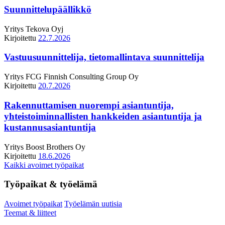
Suunnittelupäällikkö
Yritys
Tekova Oyj
Kirjoitettu
22.7.2026
Vastuusuunnittelija, tietomallintava suunnittelija
Yritys
FCG Finnish Consulting Group Oy
Kirjoitettu
20.7.2026
Rakennuttamisen nuorempi asiantuntija,
yhteistoiminnallisten hankkeiden asiantuntija ja
kustannusasiantuntija
Yritys
Boost Brothers Oy
Kirjoitettu
18.6.2026
Kaikki avoimet työpaikat
Työpaikat & työelämä
Avoimet työpaikat
Työelämän uutisia
Teemat & liitteet