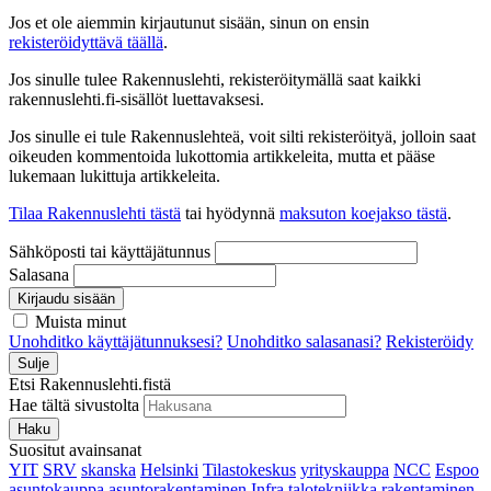
Jos et ole aiemmin kirjautunut sisään, sinun on ensin
rekisteröidyttävä täällä
.
Jos sinulle tulee Rakennuslehti, rekisteröitymällä saat kaikki
rakennuslehti.fi-sisällöt luettavaksesi.
Jos sinulle ei tule Rakennuslehteä, voit silti rekisteröityä, jolloin saat
oikeuden kommentoida lukottomia artikkeleita, mutta et pääse
lukemaan lukittuja artikkeleita.
Tilaa Rakennuslehti tästä
tai hyödynnä
maksuton koejakso tästä
.
Sähköposti tai käyttäjätunnus
Salasana
Kirjaudu sisään
Muista minut
Unohditko käyttäjätunnuksesi?
Unohditko salasanasi?
Rekisteröidy
Sulje
Etsi Rakennuslehti.fistä
Hae tältä sivustolta
Haku
Suositut avainsanat
YIT
SRV
skanska
Helsinki
Tilastokeskus
yrityskauppa
NCC
Espoo
asuntokauppa
asuntorakentaminen
Infra
talotekniikka
rakentaminen