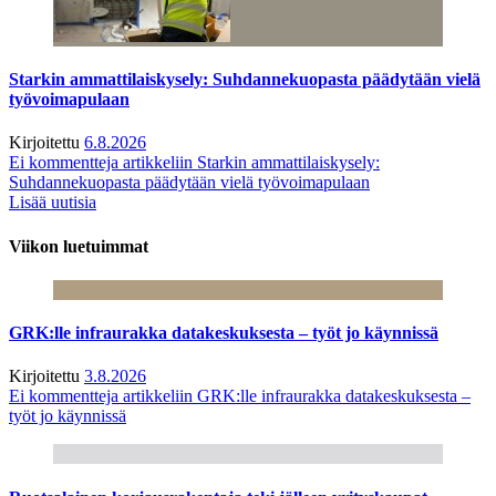
Starkin ammattilaiskysely: Suhdannekuopasta päädytään vielä
työvoimapulaan
Kirjoitettu
6.8.2026
Ei kommentteja
artikkeliin Starkin ammattilaiskysely:
Suhdannekuopasta päädytään vielä työvoimapulaan
Lisää uutisia
Viikon luetuimmat
GRK:lle infraurakka datakeskuksesta – työt jo käynnissä
Kirjoitettu
3.8.2026
Ei kommentteja
artikkeliin GRK:lle infraurakka datakeskuksesta –
työt jo käynnissä