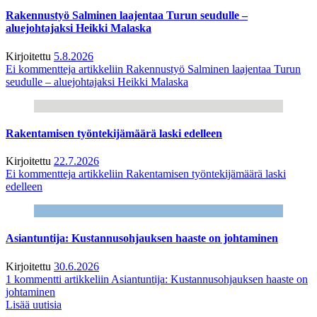
Rakennustyö Salminen laajentaa Turun seudulle –
aluejohtajaksi Heikki Malaska
Kirjoitettu
5.8.2026
Ei kommentteja
artikkeliin Rakennustyö Salminen laajentaa Turun
seudulle – aluejohtajaksi Heikki Malaska
Rakentamisen työntekijämäärä laski edelleen
Kirjoitettu
22.7.2026
Ei kommentteja
artikkeliin Rakentamisen työntekijämäärä laski
edelleen
Asiantuntija: Kustannusohjauksen haaste on johtaminen
Kirjoitettu
30.6.2026
1 kommentti
artikkeliin Asiantuntija: Kustannusohjauksen haaste on
johtaminen
Lisää uutisia