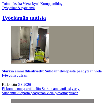
Toimitukselta
Vieraskynä
Kumppaniblogit
Työpaikat & työelämä
Työelämän uutisia
Starkin ammattilaiskysely: Suhdannekuopasta päädytään vielä
työvoimapulaan
Kirjoitettu
6.8.2026
Ei kommentteja
artikkeliin Starkin ammattilaiskysely:
Suhdannekuopasta päädytään vielä työvoimapulaan