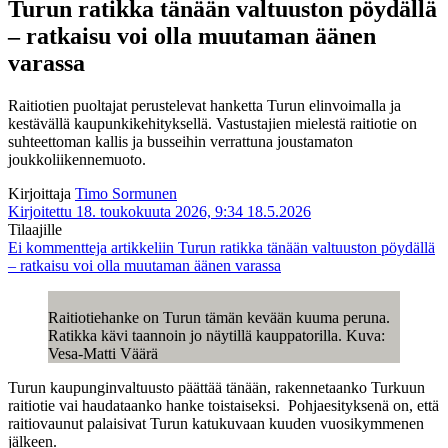
Turun ratikka tänään valtuuston pöydällä
– ratkaisu voi olla muutaman äänen
varassa
Raitiotien puoltajat perustelevat hanketta Turun elinvoimalla ja
kestävällä kaupunkikehityksellä. Vastustajien mielestä raitiotie on
suhteettoman kallis ja busseihin verrattuna joustamaton
joukkoliikennemuoto.
Kirjoittaja
Timo Sormunen
Kirjoitettu 18. toukokuuta 2026, 9:34
18.5.2026
Tilaajille
Ei kommentteja
artikkeliin Turun ratikka tänään valtuuston pöydällä
– ratkaisu voi olla muutaman äänen varassa
Raitiotiehanke on Turun tämän kevään kuuma peruna.
Ratikka kävi taannoin jo näytillä kauppatorilla. Kuva:
Vesa-Matti Väärä
Turun kaupunginvaltuusto päättää tänään, rakennetaanko Turkuun
raitiotie vai haudataanko hanke toistaiseksi. Pohjaesityksenä on, että
raitiovaunut palaisivat Turun katukuvaan kuuden vuosikymmenen
jälkeen.