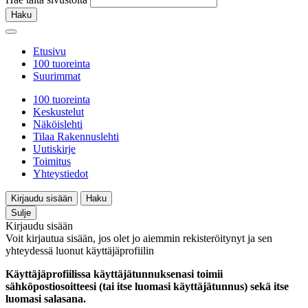
Haku
Etusivu
100 tuoreinta
Suurimmat
100 tuoreinta
Keskustelut
Näköislehti
Tilaa Rakennuslehti
Uutiskirje
Toimitus
Yhteystiedot
Kirjaudu sisään
Haku
Sulje
Kirjaudu sisään
Voit kirjautua sisään, jos olet jo aiemmin rekisteröitynyt ja sen
yhteydessä luonut käyttäjäprofiilin
Käyttäjäprofiilissa käyttäjätunnuksenasi toimii
sähköpostiosoitteesi (tai itse luomasi käyttäjätunnus) sekä itse
luomasi salasana.