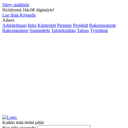
Siirry sisältöön
Hyödynnä 1kk/0€ diginäyte!
Lue lisää
Kirjaudu
Aiheet
Arkkitehtuuri
Infra
Kiinteistöt
Pientalo
Projektit
Rakennustuote
Rakentaminen
Suunnittelu
Talotekniikka
Talous
Työelämä
Kaikki mitä tietää pitää
Hae tältä sivustolta