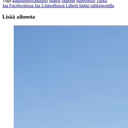
Tagit
kaupunginvaltuusto
päätös
raitiotie
superbussi
Turku
Jaa Facebookissa
Jaa LinkedInissä
Lähetä linkki sähköpostilla
Lisää aiheesta