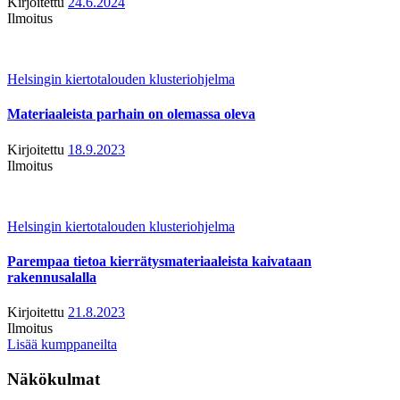
Kirjoitettu
24.6.2024
Ilmoitus
Helsingin kiertotalouden klusteriohjelma
Materiaaleista parhain on olemassa oleva
Kirjoitettu
18.9.2023
Ilmoitus
Helsingin kiertotalouden klusteriohjelma
Parempaa tietoa kierrätysmateriaaleista kaivataan
rakennusalalla
Kirjoitettu
21.8.2023
Ilmoitus
Lisää kumppaneilta
Näkökulmat