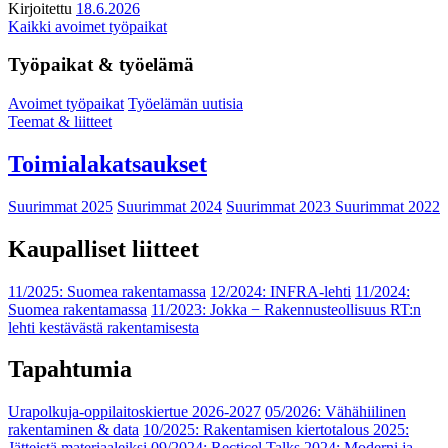
Kirjoitettu
18.6.2026
Kaikki avoimet työpaikat
Työpaikat & työelämä
Avoimet työpaikat
Työelämän uutisia
Teemat & liitteet
Toimialakatsaukset
Suurimmat 2025
Suurimmat 2024
Suurimmat 2023
Suurimmat 2022
Kaupalliset liitteet
11/2025: Suomea rakentamassa
12/2024: INFRA-lehti
11/2024:
Suomea rakentamassa
11/2023: Jokka − Rakennusteollisuus RT:n
lehti kestävästä rakentamisesta
Tapahtumia
Urapolkuja-oppilaitoskiertue 2026-2027
05/2026: Vähähiilinen
rakentaminen & data
10/2025: Rakentamisen kiertotalous 2025:
Jätteistä materiaaleiksi
09/2024: Recticel Talks 2024: Moderni ja