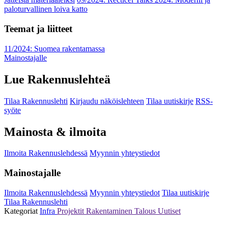
paloturvallinen loiva katto
Teemat ja liitteet
11/2024: Suomea rakentamassa
Mainostajalle
Lue Rakennuslehteä
Tilaa Rakennuslehti
Kirjaudu näköislehteen
Tilaa uutiskirje
RSS-
syöte
Mainosta & ilmoita
Ilmoita Rakennuslehdessä
Myynnin yhteystiedot
Mainostajalle
Ilmoita Rakennuslehdessä
Myynnin yhteystiedot
Tilaa uutiskirje
Tilaa Rakennuslehti
Kategoriat
Infra
Projektit
Rakentaminen
Talous
Uutiset