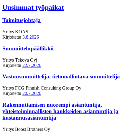
Uusimmat työpaikat
Toimitusjohtaja
Yritys
KOAS
Kirjoitettu
3.8.2026
Suunnittelupäällikkö
Yritys
Tekova Oyj
Kirjoitettu
22.7.2026
Vastuusuunnittelija, tietomallintava suunnittelija
Yritys
FCG Finnish Consulting Group Oy
Kirjoitettu
20.7.2026
Rakennuttamisen nuorempi asiantuntija,
yhteistoiminnallisten hankkeiden asiantuntija ja
kustannusasiantuntija
Yritys
Boost Brothers Oy