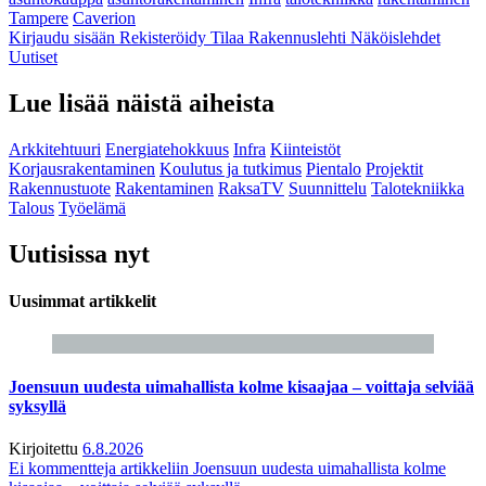
Tampere
Caverion
Kirjaudu sisään
Rekisteröidy
Tilaa Rakennuslehti
Näköislehdet
Uutiset
Lue lisää näistä aiheista
Arkkitehtuuri
Energiatehokkuus
Infra
Kiinteistöt
Korjausrakentaminen
Koulutus ja tutkimus
Pientalo
Projektit
Rakennustuote
Rakentaminen
RaksaTV
Suunnittelu
Talotekniikka
Talous
Työelämä
Uutisissa nyt
Uusimmat artikkelit
Joensuun uudesta uimahallista kolme kisaajaa – voittaja selviää
syksyllä
Kirjoitettu
6.8.2026
Ei kommentteja
artikkeliin Joensuun uudesta uimahallista kolme