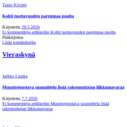
Tapio Kivistö
Kohti tuottavuuden parempaa puolta
Kirjoitettu
29.5.2026
Ei kommentteja
artikkeliin Kohti tuottavuuden parempaa puolta
Pääkirjoitus
Lisää toimitukselta
Vieraskynä
Jarkko Liuska
Muuntojoustava suunnittelu lisää rakennuttajan liikkumavaraa
Kirjoitettu
7.7.2026
Ei kommentteja
artikkeliin Muuntojoustava suunnittelu lisää
rakennuttajan liikkumavaraa