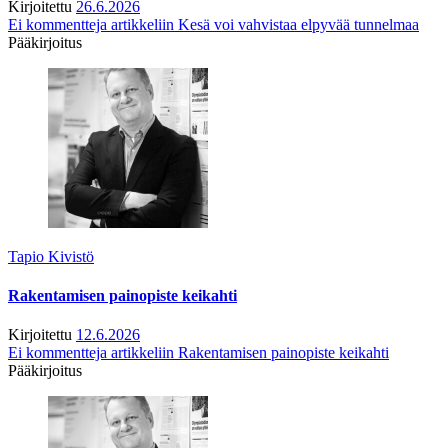
Kirjoitettu
26.6.2026
Ei kommentteja
artikkeliin Kesä voi vahvistaa elpyvää tunnelmaa
Pääkirjoitus
Tapio Kivistö
Rakentamisen painopiste keikahti
Kirjoitettu
12.6.2026
Ei kommentteja
artikkeliin Rakentamisen painopiste keikahti
Pääkirjoitus