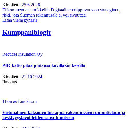
Kirjoitettu
25.6.2026
Ei kommentteja
artikkeliin Digitaalinen riippuvuus on strateginen
riski, jota Suomen rakennusala ei voi sivuuttaa
Lisää vieraskynästä
Kumppaniblogit
Recticel Insulation Oy
PIR-katto pitää pintansa kovillakin keleillä
Kirjoitettu
21.10.2024
Ilmoitus
Thomas Lindstrom
Virtuaalinen kaksonen tuo apua rakennuksien suunnitteluun ja
kestävyystavoitteiden saavuttamiseen