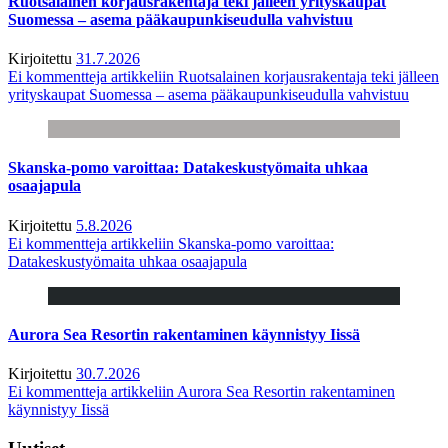
Ruotsalainen korjausrakentaja teki jälleen yrityskaupat
Suomessa – asema pääkaupunkiseudulla vahvistuu
Kirjoitettu
31.7.2026
Ei kommentteja
artikkeliin Ruotsalainen korjausrakentaja teki jälleen
yrityskaupat Suomessa – asema pääkaupunkiseudulla vahvistuu
Skanska-pomo varoittaa: Datakeskustyömaita uhkaa
osaajapula
Kirjoitettu
5.8.2026
Ei kommentteja
artikkeliin Skanska-pomo varoittaa:
Datakeskustyömaita uhkaa osaajapula
Aurora Sea Resortin rakentaminen käynnistyy Iissä
Kirjoitettu
30.7.2026
Ei kommentteja
artikkeliin Aurora Sea Resortin rakentaminen
käynnistyy Iissä