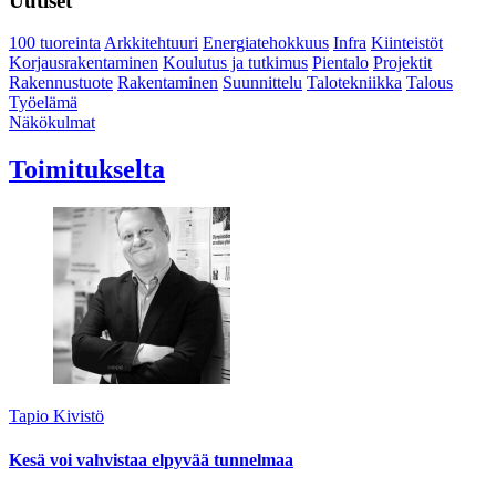
Uutiset
100 tuoreinta
Arkkitehtuuri
Energiatehokkuus
Infra
Kiinteistöt
Korjausrakentaminen
Koulutus ja tutkimus
Pientalo
Projektit
Rakennustuote
Rakentaminen
Suunnittelu
Talotekniikka
Talous
Työelämä
Näkökulmat
Toimitukselta
Tapio Kivistö
Kesä voi vahvistaa elpyvää tunnelmaa