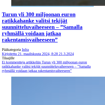
Turun yli 300 miljoonan euron
ratikkahanke valitsi tekijät
suunnitteluvaiheeseen – ”Samalla
ryhmällä voidaan jatkaa
rakentamisvaiheeseen”
Pääkategoria
Infra
Kirjoitettu 21. maaliskuuta 2024, 8:28
21.3.2024
Tilaajille
Ei kommentteja
artikkeliin Turun yli 300 miljoonan euron
ratikkahanke valitsi tekijät suunnitteluvaiheeseen – ”Samalla
ryhmällä voidaan jatkaa rakentamisvaiheeseen”