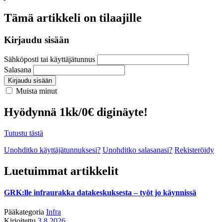
Tämä artikkeli on tilaajille
Kirjaudu sisään
Sähköposti tai käyttäjätunnus
Salasana
Kirjaudu sisään
Muista minut
Hyödynnä 1kk/0€ diginäyte!
Tutustu tästä
Unohditko käyttäjätunnuksesi?
Unohditko salasanasi?
Rekisteröidy
Luetuimmat artikkelit
GRK:lle infraurakka datakeskuksesta – työt jo käynnissä
Pääkategoria
Infra
Kirjoitettu
3.8.2026