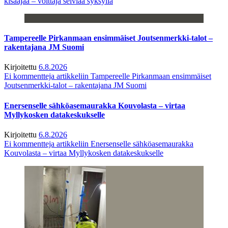
kisaajaa – voittaja selviää syksyllä
Tampereelle Pirkanmaan ensimmäiset Joutsenmerkki-talot –
rakentajana JM Suomi
Kirjoitettu
6.8.2026
Ei kommentteja
artikkeliin Tampereelle Pirkanmaan ensimmäiset
Joutsenmerkki-talot – rakentajana JM Suomi
Enersenselle sähköasemaurakka Kouvolasta – virtaa
Myllykosken datakeskukselle
Kirjoitettu
6.8.2026
Ei kommentteja
artikkeliin Enersenselle sähköasemaurakka
Kouvolasta – virtaa Myllykosken datakeskukselle