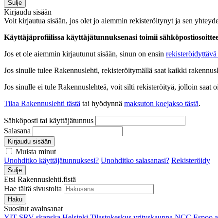
Sulje
Kirjaudu sisään
Voit kirjautua sisään, jos olet jo aiemmin rekisteröitynyt ja sen yhteyde
Käyttäjäprofiilissa käyttäjätunnuksenasi toimii sähköpostiosoittees
Jos et ole aiemmin kirjautunut sisään, sinun on ensin
rekisteröidyttävä 
Jos sinulle tulee Rakennuslehti, rekisteröitymällä saat kaikki rakennusle
Jos sinulle ei tule Rakennuslehteä, voit silti rekisteröityä, jolloin sa
Tilaa Rakennuslehti tästä
tai hyödynnä
maksuton koejakso tästä
.
Sähköposti tai käyttäjätunnus
Salasana
Kirjaudu sisään
Muista minut
Unohditko käyttäjätunnuksesi?
Unohditko salasanasi?
Rekisteröidy
Sulje
Etsi Rakennuslehti.fistä
Hae tältä sivustolta
Haku
Suositut avainsanat
YIT
SRV
skanska
Helsinki
Tilastokeskus
yrityskauppa
NCC
Espoo