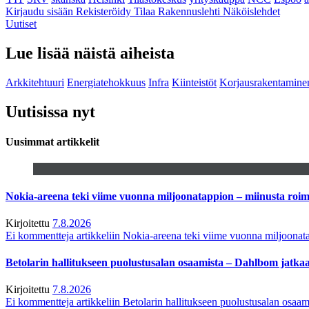
Kirjaudu sisään
Rekisteröidy
Tilaa Rakennuslehti
Näköislehdet
Uutiset
Lue lisää näistä aiheista
Arkkitehtuuri
Energiatehokkuus
Infra
Kiinteistöt
Korjausrakentamine
Uutisissa nyt
Uusimmat artikkelit
Nokia-areena teki viime vuonna miljoonatappion – miinusta ro
Kirjoitettu
7.8.2026
Ei kommentteja
artikkeliin Nokia-areena teki viime vuonna miljoona
Betolarin hallitukseen puolustusalan osaamista – Dahlbom jatk
Kirjoitettu
7.8.2026
Ei kommentteja
artikkeliin Betolarin hallitukseen puolustusalan osa