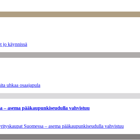
t jo käynnissä
ita uhkaa osaajapula
ssa – asema pääkaupunkiseudulla vahvistuu
en yrityskaupat Suomessa – asema pääkaupunkiseudulla vahvistuu