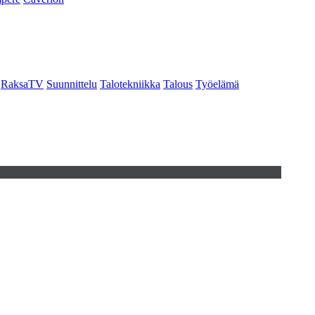
RaksaTV
Suunnittelu
Talotekniikka
Talous
Työelämä