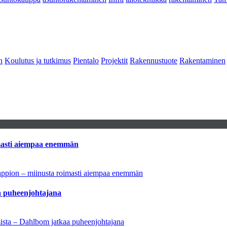
n
Koulutus ja tutkimus
Pientalo
Projektit
Rakennustuote
Rakentaminen
imasti aiempaa enemmän
tappion – miinusta roimasti aiempaa enemmän
aa puheenjohtajana
amista – Dahlbom jatkaa puheenjohtajana