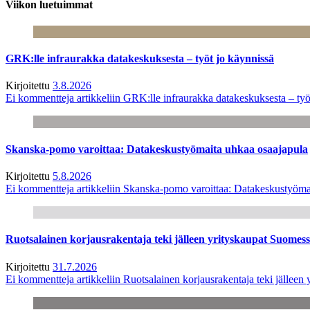
Viikon luetuimmat
GRK:lle infraurakka datakeskuksesta – työt jo käynnissä
Kirjoitettu
3.8.2026
Ei kommentteja
artikkeliin GRK:lle infraurakka datakeskuksesta – työ
Skanska-pomo varoittaa: Datakeskustyömaita uhkaa osaajapula
Kirjoitettu
5.8.2026
Ei kommentteja
artikkeliin Skanska-pomo varoittaa: Datakeskustyöma
Ruotsalainen korjausrakentaja teki jälleen yrityskaupat Suome
Kirjoitettu
31.7.2026
Ei kommentteja
artikkeliin Ruotsalainen korjausrakentaja teki jälle