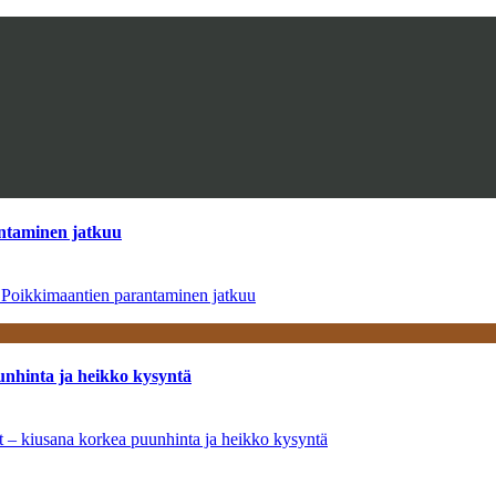
antaminen jatkuu
– Poikkimaantien parantaminen jatkuu
unhinta ja heikko kysyntä
ät – kiusana korkea puunhinta ja heikko kysyntä