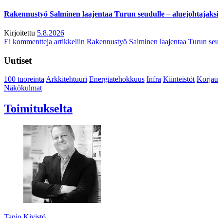
Rakennustyö Salminen laajentaa Turun seudulle – aluejohtajaks
Kirjoitettu
5.8.2026
Ei kommentteja
artikkeliin Rakennustyö Salminen laajentaa Turun seu
Uutiset
100 tuoreinta
Arkkitehtuuri
Energiatehokkuus
Infra
Kiinteistöt
Korjau
Näkökulmat
Toimitukselta
Tapio Kivistö