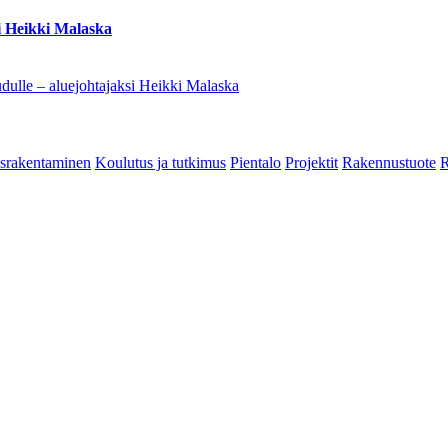
i Heikki Malaska
dulle – aluejohtajaksi Heikki Malaska
srakentaminen
Koulutus ja tutkimus
Pientalo
Projektit
Rakennustuote
R