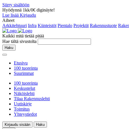
Siirry sisältöön
Hyödynnä 1kk/0€ diginäyte!
Lue lisää
Kirjaudu
Aiheet
Arkkitehtuuri
Infra
Kiinteistöt
Pientalo
Projektit
Rakennustuote
Raken
Kaikki mitä tietää pitää
Hae tältä sivustolta
Haku
Etusivu
100 tuoreinta
Suurimmat
100 tuoreinta
Keskustelut
Näköislehti
Tilaa Rakennuslehti
Uutiskirje
Toimitus
Yhteystiedot
Kirjaudu sisään
Haku