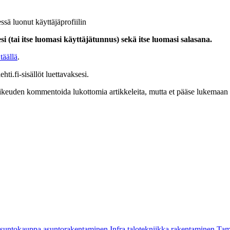
ssä luonut käyttäjäprofiilin
i (tai itse luomasi käyttäjätunnus) sekä itse luomasi salasana.
täällä
.
hti.fi-sisällöt luettavaksesi.
at oikeuden kommentoida lukottomia artikkeleita, mutta et pääse lukemaan l
asuntokauppa
asuntorakentaminen
Infra
talotekniikka
rakentaminen
Tam