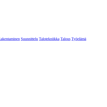
akentaminen
Suunnittelu
Talotekniikka
Talous
Työelämä