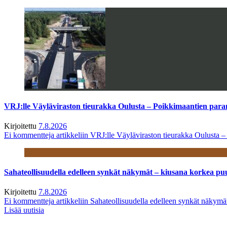
VRJ:lle Väyläviraston tieurakka Oulusta – Poikkimaantien par
Kirjoitettu
7.8.2026
Ei kommentteja
artikkeliin VRJ:lle Väyläviraston tieurakka Oulusta 
Sahateollisuudella edelleen synkät näkymät – kiusana korkea pu
Kirjoitettu
7.8.2026
Ei kommentteja
artikkeliin Sahateollisuudella edelleen synkät näkym
Lisää uutisia