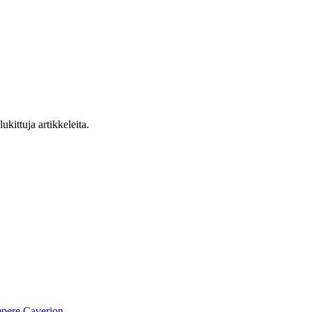
ukittuja artikkeleita.
pere
Caverion