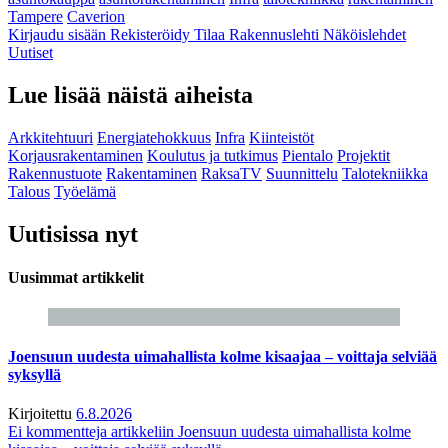
Tampere
Caverion
Kirjaudu sisään
Rekisteröidy
Tilaa Rakennuslehti
Näköislehdet
Uutiset
Lue lisää näistä aiheista
Arkkitehtuuri
Energiatehokkuus
Infra
Kiinteistöt
Korjausrakentaminen
Koulutus ja tutkimus
Pientalo
Projektit
Rakennustuote
Rakentaminen
RaksaTV
Suunnittelu
Talotekniikka
Talous
Työelämä
Uutisissa nyt
Uusimmat artikkelit
Joensuun uudesta uimahallista kolme kisaajaa – voittaja selviää
syksyllä
Kirjoitettu
6.8.2026
Ei kommentteja
artikkeliin Joensuun uudesta uimahallista kolme