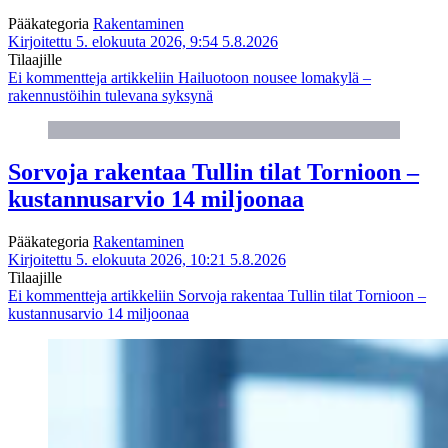
Pääkategoria
Rakentaminen
Kirjoitettu 5. elokuuta 2026, 9:54
5.8.2026
Tilaajille
Ei kommentteja
artikkeliin Hailuotoon nousee lomakylä –
rakennustöihin tulevana syksynä
Sorvoja rakentaa Tullin tilat Tornioon –
kustannusarvio 14 miljoonaa
Pääkategoria
Rakentaminen
Kirjoitettu 5. elokuuta 2026, 10:21
5.8.2026
Tilaajille
Ei kommentteja
artikkeliin Sorvoja rakentaa Tullin tilat Tornioon –
kustannusarvio 14 miljoonaa