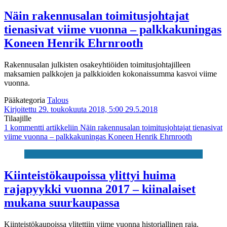
Näin rakennusalan toimitusjohtajat
tienasivat viime vuonna – palkkakuningas
Koneen Henrik Ehrnrooth
Rakennusalan julkisten osakeyhtiöiden toimitusjohtajilleen
maksamien palkkojen ja palkkioiden kokonaissumma kasvoi viime
vuonna.
Pääkategoria
Talous
Kirjoitettu 29. toukokuuta 2018, 5:00
29.5.2018
Tilaajille
1 kommentti
artikkeliin Näin rakennusalan toimitusjohtajat tienasivat
viime vuonna – palkkakuningas Koneen Henrik Ehrnrooth
Kiinteistökaupoissa ylittyi huima
rajapyykki vuonna 2017 – kiinalaiset
mukana suurkaupassa
Kiinteistökaupoissa ylitettiin viime vuonna historiallinen raja.