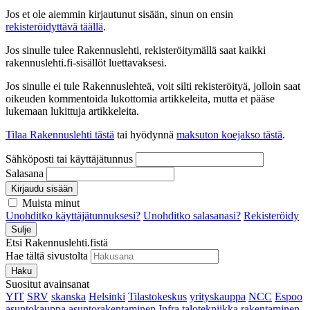
Jos et ole aiemmin kirjautunut sisään, sinun on ensin
rekisteröidyttävä täällä
.
Jos sinulle tulee Rakennuslehti, rekisteröitymällä saat kaikki
rakennuslehti.fi-sisällöt luettavaksesi.
Jos sinulle ei tule Rakennuslehteä, voit silti rekisteröityä, jolloin saat
oikeuden kommentoida lukottomia artikkeleita, mutta et pääse
lukemaan lukittuja artikkeleita.
Tilaa Rakennuslehti tästä
tai hyödynnä
maksuton koejakso tästä
.
Sähköposti tai käyttäjätunnus
Salasana
Kirjaudu sisään
Muista minut
Unohditko käyttäjätunnuksesi?
Unohditko salasanasi?
Rekisteröidy
Sulje
Etsi Rakennuslehti.fistä
Hae tältä sivustolta
Haku
Suositut avainsanat
YIT
SRV
skanska
Helsinki
Tilastokeskus
yrityskauppa
NCC
Espoo
asuntokauppa
asuntorakentaminen
Infra
talotekniikka
rakentaminen