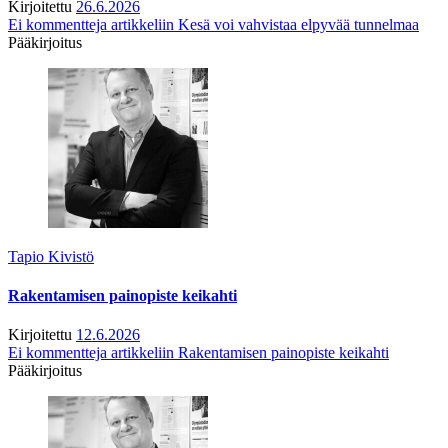
Kirjoitettu
26.6.2026
Ei kommentteja
artikkeliin Kesä voi vahvistaa elpyvää tunnelmaa
Pääkirjoitus
Tapio Kivistö
Rakentamisen painopiste keikahti
Kirjoitettu
12.6.2026
Ei kommentteja
artikkeliin Rakentamisen painopiste keikahti
Pääkirjoitus