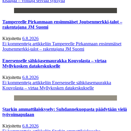
kisaajaa – voittaja selviää syksyllä
Tampereelle Pirkanmaan ensimmäiset Joutsenmerkki-talot –
rakentajana JM Suomi
Kirjoitettu
6.8.2026
Ei kommentteja
artikkeliin Tampereelle Pirkanmaan ensimmäiset
Joutsenmerkki-talot – rakentajana JM Suomi
Enersenselle sähköasemaurakka Kouvolasta – virtaa
Myllykosken datakeskukselle
Kirjoitettu
6.8.2026
Ei kommentteja
artikkeliin Enersenselle sähköasemaurakka
Kouvolasta – virtaa Myllykosken datakeskukselle
Starkin ammattilaiskysely: Suhdannekuopasta päädytään vielä
työvoimapulaan
Kirjoitettu
6.8.2026