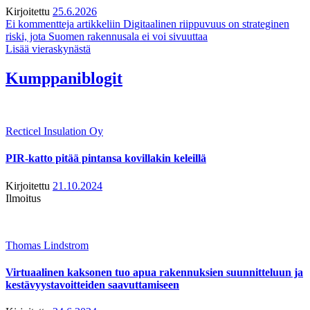
Kirjoitettu
25.6.2026
Ei kommentteja
artikkeliin Digitaalinen riippuvuus on strateginen
riski, jota Suomen rakennusala ei voi sivuuttaa
Lisää vieraskynästä
Kumppaniblogit
Recticel Insulation Oy
PIR-katto pitää pintansa kovillakin keleillä
Kirjoitettu
21.10.2024
Ilmoitus
Thomas Lindstrom
Virtuaalinen kaksonen tuo apua rakennuksien suunnitteluun ja
kestävyystavoitteiden saavuttamiseen