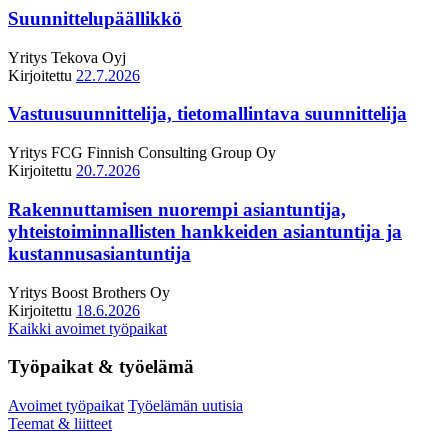
Suunnittelupäällikkö
Yritys
Tekova Oyj
Kirjoitettu
22.7.2026
Vastuusuunnittelija, tietomallintava suunnittelija
Yritys
FCG Finnish Consulting Group Oy
Kirjoitettu
20.7.2026
Rakennuttamisen nuorempi asiantuntija,
yhteistoiminnallisten hankkeiden asiantuntija ja
kustannusasiantuntija
Yritys
Boost Brothers Oy
Kirjoitettu
18.6.2026
Kaikki avoimet työpaikat
Työpaikat & työelämä
Avoimet työpaikat
Työelämän uutisia
Teemat & liitteet