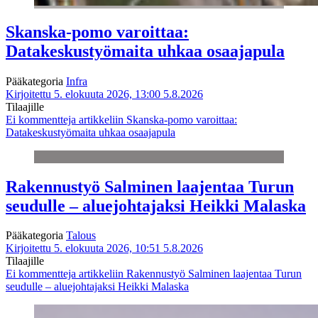
Skanska-pomo varoittaa:
Datakeskustyömaita uhkaa osaajapula
Pääkategoria
Infra
Kirjoitettu 5. elokuuta 2026, 13:00
5.8.2026
Tilaajille
Ei kommentteja
artikkeliin Skanska-pomo varoittaa:
Datakeskustyömaita uhkaa osaajapula
Rakennustyö Salminen laajentaa Turun
seudulle – aluejohtajaksi Heikki Malaska
Pääkategoria
Talous
Kirjoitettu 5. elokuuta 2026, 10:51
5.8.2026
Tilaajille
Ei kommentteja
artikkeliin Rakennustyö Salminen laajentaa Turun
seudulle – aluejohtajaksi Heikki Malaska