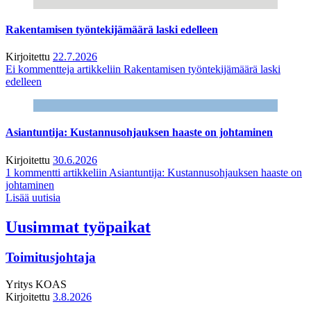
Rakentamisen työntekijämäärä laski edelleen
Kirjoitettu
22.7.2026
Ei kommentteja
artikkeliin Rakentamisen työntekijämäärä laski
edelleen
Asiantuntija: Kustannusohjauksen haaste on johtaminen
Kirjoitettu
30.6.2026
1 kommentti
artikkeliin Asiantuntija: Kustannusohjauksen haaste on
johtaminen
Lisää uutisia
Uusimmat työpaikat
Toimitusjohtaja
Yritys
KOAS
Kirjoitettu
3.8.2026