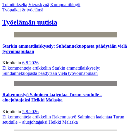
Toimitukselta
Vieraskynä
Kumppaniblogit
Työpaikat & työelämä
Työelämän uutisia
Starkin ammattilaiskysely: Suhdannekuopasta päädytään vielä
työvoimapulaan
Kirjoitettu
6.8.2026
Ei kommentteja
artikkeliin Starkin ammattilaiskysely:
Suhdannekuopasta päädytään vielä työvoimapulaan
Rakennustyö Salminen laajentaa Turun seudulle –
aluejohtajaksi Heikki Malaska
Kirjoitettu
5.8.2026
Ei kommentteja
artikkeliin Rakennustyö Salminen laajentaa Turun
seudulle – aluejohtajaksi Heikki Malaska