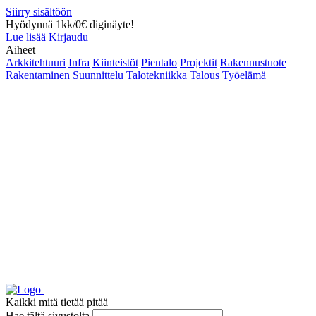
Siirry sisältöön
Hyödynnä 1kk/0€ diginäyte!
Lue lisää
Kirjaudu
Aiheet
Arkkitehtuuri
Infra
Kiinteistöt
Pientalo
Projektit
Rakennustuote
Rakentaminen
Suunnittelu
Talotekniikka
Talous
Työelämä
Kaikki mitä tietää pitää
Hae tältä sivustolta