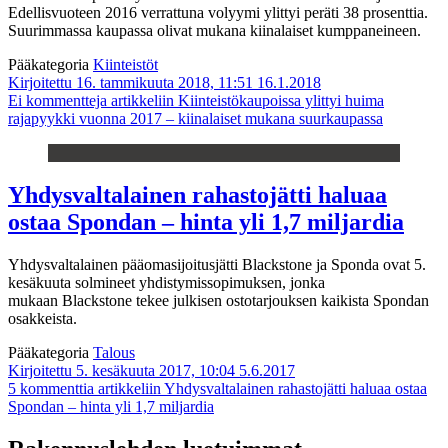
Edellisvuoteen 2016 verrattuna volyymi ylittyi peräti 38 prosenttia.
Suurimmassa kaupassa olivat mukana kiinalaiset kumppaneineen.
Pääkategoria
Kiinteistöt
Kirjoitettu 16. tammikuuta 2018, 11:51
16.1.2018
Ei kommentteja
artikkeliin Kiinteistökaupoissa ylittyi huima
rajapyykki vuonna 2017 – kiinalaiset mukana suurkaupassa
Yhdysvaltalainen rahastojätti haluaa
ostaa Spondan – hinta yli 1,7 miljardia
Yhdysvaltalainen pääomasijoitusjätti Blackstone ja Sponda ovat 5.
kesäkuuta solmineet yhdistymissopimuksen, jonka
mukaan Blackstone tekee julkisen ostotarjouksen kaikista Spondan
osakkeista.
Pääkategoria
Talous
Kirjoitettu 5. kesäkuuta 2017, 10:04
5.6.2017
5 kommenttia
artikkeliin Yhdysvaltalainen rahastojätti haluaa ostaa
Spondan – hinta yli 1,7 miljardia