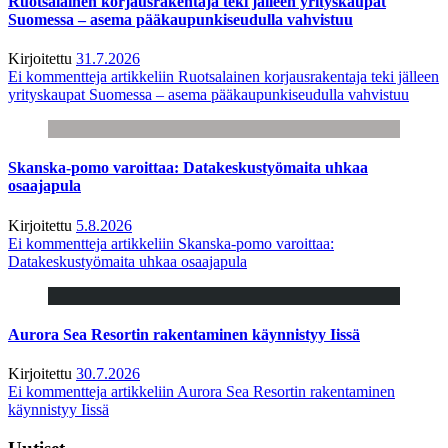
Ruotsalainen korjausrakentaja teki jälleen yrityskaupat
Suomessa – asema pääkaupunkiseudulla vahvistuu
Kirjoitettu
31.7.2026
Ei kommentteja
artikkeliin Ruotsalainen korjausrakentaja teki jälleen
yrityskaupat Suomessa – asema pääkaupunkiseudulla vahvistuu
Skanska-pomo varoittaa: Datakeskustyömaita uhkaa
osaajapula
Kirjoitettu
5.8.2026
Ei kommentteja
artikkeliin Skanska-pomo varoittaa:
Datakeskustyömaita uhkaa osaajapula
Aurora Sea Resortin rakentaminen käynnistyy Iissä
Kirjoitettu
30.7.2026
Ei kommentteja
artikkeliin Aurora Sea Resortin rakentaminen
käynnistyy Iissä