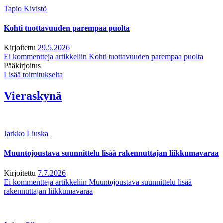
Tapio Kivistö
Kohti tuottavuuden parempaa puolta
Kirjoitettu
29.5.2026
Ei kommentteja
artikkeliin Kohti tuottavuuden parempaa puolta
Pääkirjoitus
Lisää toimitukselta
Vieraskynä
Jarkko Liuska
Muuntojoustava suunnittelu lisää rakennuttajan liikkumavaraa
Kirjoitettu
7.7.2026
Ei kommentteja
artikkeliin Muuntojoustava suunnittelu lisää
rakennuttajan liikkumavaraa