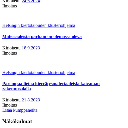
Kirjoitettu
24.6.2024
Ilmoitus
Helsingin kiertotalouden klusteriohjelma
Materiaaleista parhain on olemassa oleva
Kirjoitettu
18.9.2023
Ilmoitus
Helsingin kiertotalouden klusteriohjelma
Parempaa tietoa kierrätysmateriaaleista kaivataan
rakennusalalla
Kirjoitettu
21.8.2023
Ilmoitus
Lisää kumppaneilta
Näkökulmat