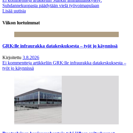
Ei kommentteja
artikkeliin Starkin ammattilaiskysely:
Suhdannekuopasta päädytään vielä työvoimapulaan
Lisää uutisia
Viikon luetuimmat
GRK:lle infraurakka datakeskuksesta – työt jo käynnissä
Kirjoitettu
3.8.2026
Ei kommentteja
artikkeliin GRK:lle infraurakka datakeskuksesta –
työt jo käynnissä