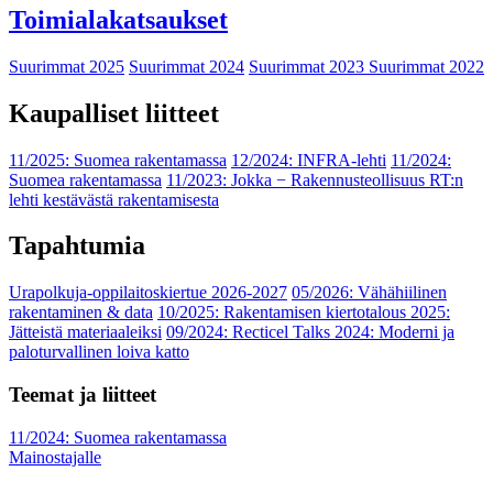
Toimialakatsaukset
Suurimmat 2025
Suurimmat 2024
Suurimmat 2023
Suurimmat 2022
Kaupalliset liitteet
11/2025: Suomea rakentamassa
12/2024: INFRA-lehti
11/2024:
Suomea rakentamassa
11/2023: Jokka − Rakennusteollisuus RT:n
lehti kestävästä rakentamisesta
Tapahtumia
Urapolkuja-oppilaitoskiertue 2026-2027
05/2026: Vähähiilinen
rakentaminen & data
10/2025: Rakentamisen kiertotalous 2025:
Jätteistä materiaaleiksi
09/2024: Recticel Talks 2024: Moderni ja
paloturvallinen loiva katto
Teemat ja liitteet
11/2024: Suomea rakentamassa
Mainostajalle