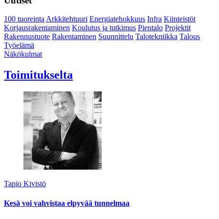
Uutiset
100 tuoreinta
Arkkitehtuuri
Energiatehokkuus
Infra
Kiinteistöt
Korjausrakentaminen
Koulutus ja tutkimus
Pientalo
Projektit
Rakennustuote
Rakentaminen
Suunnittelu
Talotekniikka
Talous
Työelämä
Näkökulmat
Toimitukselta
Tapio Kivistö
Kesä voi vahvistaa elpyvää tunnelmaa