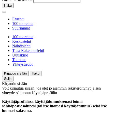
Haku
Etusivu
100 tuoreinta
Suurimmat
100 tuoreinta
Keskustelut
Näköislehti
Tilaa Rakennuslehti
Uutiskirje
Toimitus
Yhteystiedot
Kirjaudu sisään
Haku
Sulje
Kirjaudu sisään
Voit kirjautua sisään, jos olet jo aiemmin rekisteröitynyt ja sen
yhteydessä luonut käyttäjäprofiilin
Käyttäjäprofiilissa käyttäjätunnuksenasi toimii
sähköpostiosoitteesi (tai itse luomasi käyttäjätunnus) sekä itse
luomasi salasana.