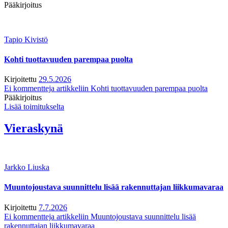
Pääkirjoitus
Tapio Kivistö
Kohti tuottavuuden parempaa puolta
Kirjoitettu
29.5.2026
Ei kommentteja
artikkeliin Kohti tuottavuuden parempaa puolta
Pääkirjoitus
Lisää toimitukselta
Vieraskynä
Jarkko Liuska
Muuntojoustava suunnittelu lisää rakennuttajan liikkumavaraa
Kirjoitettu
7.7.2026
Ei kommentteja
artikkeliin Muuntojoustava suunnittelu lisää
rakennuttajan liikkumavaraa