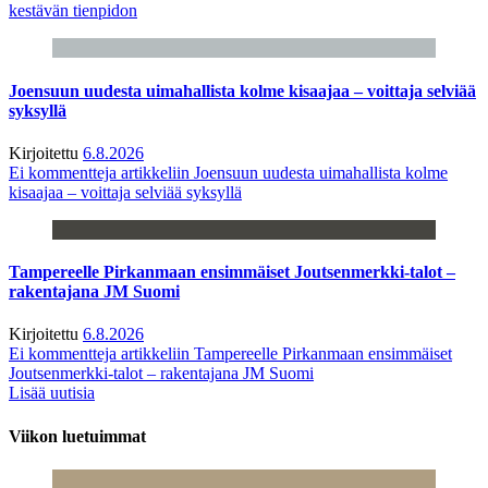
kestävän tienpidon
Joensuun uudesta uimahallista kolme kisaajaa – voittaja selviää
syksyllä
Kirjoitettu
6.8.2026
Ei kommentteja
artikkeliin Joensuun uudesta uimahallista kolme
kisaajaa – voittaja selviää syksyllä
Tampereelle Pirkanmaan ensimmäiset Joutsenmerkki-talot –
rakentajana JM Suomi
Kirjoitettu
6.8.2026
Ei kommentteja
artikkeliin Tampereelle Pirkanmaan ensimmäiset
Joutsenmerkki-talot – rakentajana JM Suomi
Lisää uutisia
Viikon luetuimmat