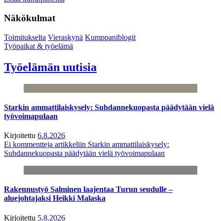
Näkökulmat
Toimitukselta
Vieraskynä
Kumppaniblogit
Työpaikat & työelämä
Työelämän uutisia
Starkin ammattilaiskysely: Suhdannekuopasta päädytään vielä
työvoimapulaan
Kirjoitettu
6.8.2026
Ei kommentteja
artikkeliin Starkin ammattilaiskysely:
Suhdannekuopasta päädytään vielä työvoimapulaan
Rakennustyö Salminen laajentaa Turun seudulle –
aluejohtajaksi Heikki Malaska
Kirjoitettu
5.8.2026