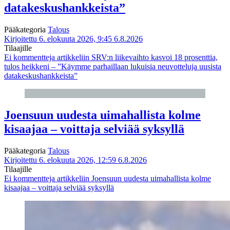
datakeskushankkeista”
Pääkategoria
Talous
Kirjoitettu 6. elokuuta 2026, 9:45
6.8.2026
Tilaajille
Ei kommentteja
artikkeliin SRV:n liikevaihto kasvoi 18 prosenttia,
tulos heikkeni – ”Käymme parhaillaan lukuisia neuvotteluja uusista
datakeskushankkeista”
Joensuun uudesta uimahallista kolme
kisaajaa – voittaja selviää syksyllä
Pääkategoria
Talous
Kirjoitettu 6. elokuuta 2026, 12:59
6.8.2026
Tilaajille
Ei kommentteja
artikkeliin Joensuun uudesta uimahallista kolme
kisaajaa – voittaja selviää syksyllä