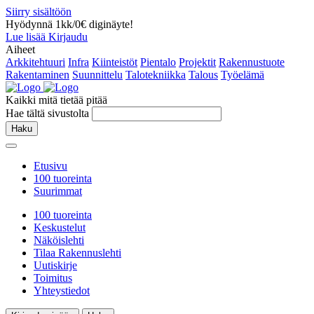
Siirry sisältöön
Hyödynnä 1kk/0€ diginäyte!
Lue lisää
Kirjaudu
Aiheet
Arkkitehtuuri
Infra
Kiinteistöt
Pientalo
Projektit
Rakennustuote
Rakentaminen
Suunnittelu
Talotekniikka
Talous
Työelämä
Kaikki mitä tietää pitää
Hae tältä sivustolta
Haku
Etusivu
100 tuoreinta
Suurimmat
100 tuoreinta
Keskustelut
Näköislehti
Tilaa Rakennuslehti
Uutiskirje
Toimitus
Yhteystiedot