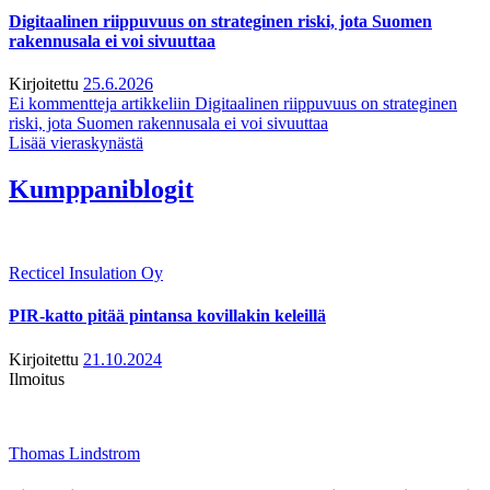
Digitaalinen riippuvuus on strateginen riski, jota Suomen
rakennusala ei voi sivuuttaa
Kirjoitettu
25.6.2026
Ei kommentteja
artikkeliin Digitaalinen riippuvuus on strateginen
riski, jota Suomen rakennusala ei voi sivuuttaa
Lisää vieraskynästä
Kumppaniblogit
Recticel Insulation Oy
PIR-katto pitää pintansa kovillakin keleillä
Kirjoitettu
21.10.2024
Ilmoitus
Thomas Lindstrom