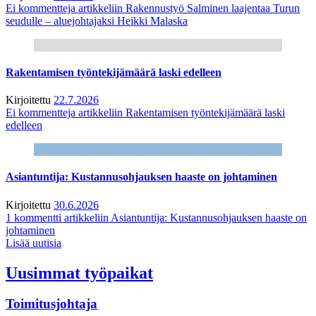
Ei kommentteja
artikkeliin Rakennustyö Salminen laajentaa Turun
seudulle – aluejohtajaksi Heikki Malaska
Rakentamisen työntekijämäärä laski edelleen
Kirjoitettu
22.7.2026
Ei kommentteja
artikkeliin Rakentamisen työntekijämäärä laski
edelleen
Asiantuntija: Kustannusohjauksen haaste on johtaminen
Kirjoitettu
30.6.2026
1 kommentti
artikkeliin Asiantuntija: Kustannusohjauksen haaste on
johtaminen
Lisää uutisia
Uusimmat työpaikat
Toimitusjohtaja