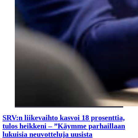
SRV:n liikevaihto kasvoi 18 prosenttia,
tulos heikkeni – ”Käymme parhaillaan
lukuisia neuvotteluja uusista