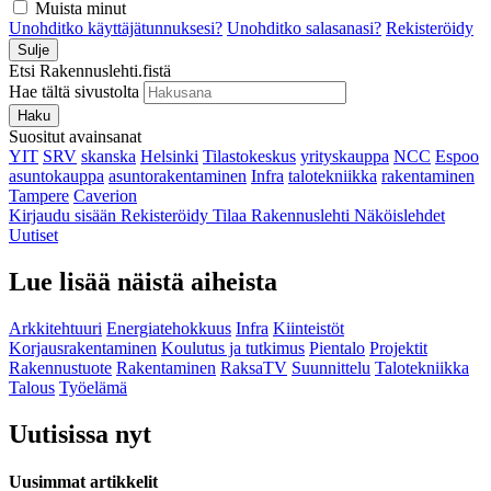
Muista minut
Unohditko käyttäjätunnuksesi?
Unohditko salasanasi?
Rekisteröidy
Sulje
Etsi Rakennuslehti.fistä
Hae tältä sivustolta
Haku
Suositut avainsanat
YIT
SRV
skanska
Helsinki
Tilastokeskus
yrityskauppa
NCC
Espoo
asuntokauppa
asuntorakentaminen
Infra
talotekniikka
rakentaminen
Tampere
Caverion
Kirjaudu sisään
Rekisteröidy
Tilaa Rakennuslehti
Näköislehdet
Uutiset
Lue lisää näistä aiheista
Arkkitehtuuri
Energiatehokkuus
Infra
Kiinteistöt
Korjausrakentaminen
Koulutus ja tutkimus
Pientalo
Projektit
Rakennustuote
Rakentaminen
RaksaTV
Suunnittelu
Talotekniikka
Talous
Työelämä
Uutisissa nyt
Uusimmat artikkelit