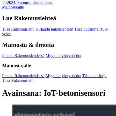
11/2024: Suomea rakentamassa
Mainostajalle
Lue Rakennuslehteä
Tilaa Rakennuslehti
Kirjaudu näköislehteen
Tilaa uutiskirje
RSS-
syöte
Mainosta & ilmoita
Ilmoita Rakennuslehdessä
Myynnin yhteystiedot
Mainostajalle
Ilmoita Rakennuslehdessä
Myynnin yhteystiedot
Tilaa uutiskirje
Tilaa Rakennuslehti
Avainsana:
IoT-betonisensori