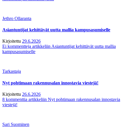
Jethro Ollaranta
Asiantuntijat kehittävät uutta mallia kampusasumiselle
Kirjoitettu
29.6.2026
Ei kommentteja
artikkeliin Asiantuntijat kehittävät uutta mallia
kampusasumiselle
Tarkastaja
Nyt pohtimaan rakennusalan innostavia viestejä!
Kirjoitettu
26.6.2026
8 kommenttia
artikkeliin Nyt pohtimaan rakennusalan innostavia
viestejä!
Sari Suominen