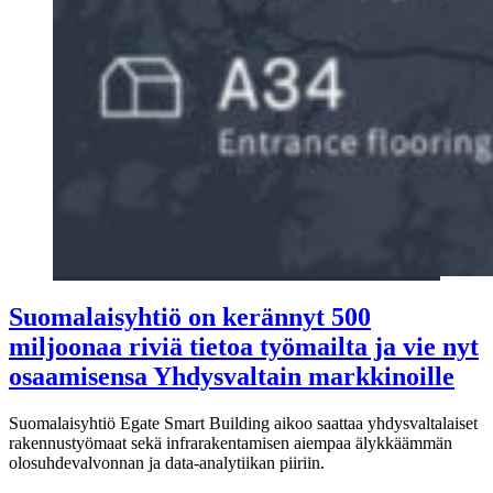
Suomalaisyhtiö on kerännyt 500
miljoonaa riviä tietoa työmailta ja vie nyt
osaamisensa Yhdysvaltain markkinoille
Suomalaisyhtiö Egate Smart Building aikoo saattaa yhdysvaltalaiset
rakennustyömaat sekä infrarakentamisen aiempaa älykkäämmän
olosuhdevalvonnan ja data-analytiikan piiriin.