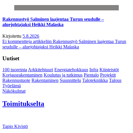
Rakennustyö Salminen laajentaa Turun seudulle –
aluejohtajaksi Heikki Malaska
Kirjoitettu
5.8.2026
Ei kommentteja
artikkeliin Rakennustyö Salminen laajentaa Turun
seudulle – aluejohtajaksi Heikki Malaska
Uutiset
100 tuoreinta
Arkkitehtuuri
Energiatehokkuus
Infra
Kiinteistöt
Korjausrakentaminen
Koulutus ja tutkimus
Pientalo
Projektit
Rakennustuote
Rakentaminen
Suunnittelu
Talotekniikka
Talous
Työelämä
Näkökulmat
Toimitukselta
Tapio Kivistö