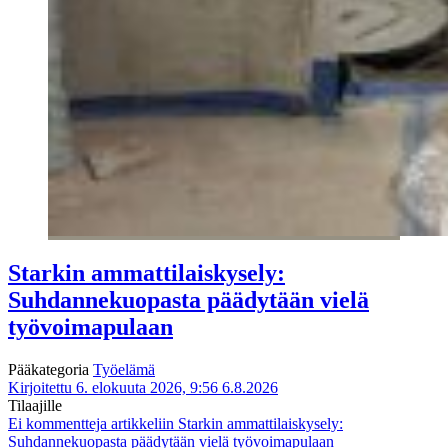
Starkin ammattilaiskysely:
Suhdannekuopasta päädytään vielä
työvoimapulaan
Pääkategoria
Työelämä
Kirjoitettu 6. elokuuta 2026, 9:56
6.8.2026
Tilaajille
Ei kommentteja
artikkeliin Starkin ammattilaiskysely:
Suhdannekuopasta päädytään vielä työvoimapulaan