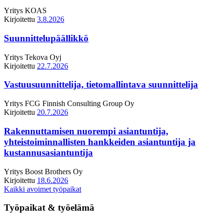
Yritys
KOAS
Kirjoitettu
3.8.2026
Suunnittelupäällikkö
Yritys
Tekova Oyj
Kirjoitettu
22.7.2026
Vastuusuunnittelija, tietomallintava suunnittelija
Yritys
FCG Finnish Consulting Group Oy
Kirjoitettu
20.7.2026
Rakennuttamisen nuorempi asiantuntija,
yhteistoiminnallisten hankkeiden asiantuntija ja
kustannusasiantuntija
Yritys
Boost Brothers Oy
Kirjoitettu
18.6.2026
Kaikki avoimet työpaikat
Työpaikat & työelämä