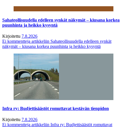
Sahateollisuudella edelleen synkät näkymät – kiusana korkea
puunhinta ja heikko kysyntä
Kirjoitettu
7.8.2026
Ei kommentteja
artikkeliin Sahateollisuudella edelleen synkät
näkymät – kiusana korkea puunhinta ja heikko kysyntä
Infra ry: Budjettisäästöt romuttavat kestävän tienpidon
Kirjoitettu
7.8.2026
Ei kommentteja
artikkeliin Infra ry: Budjettisäästöt romuttavat