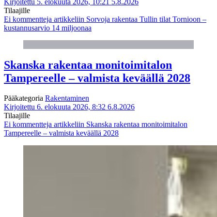
Kirjoitettu 5. elokuuta 2026, 10:21
5.8.2026
Tilaajille
Ei kommentteja
artikkeliin Sorvoja rakentaa Tullin tilat Tornioon –
kustannusarvio 14 miljoonaa
Skanska rakentaa monitoimitalon
Tampereelle – valmista keväällä 2028
Pääkategoria
Rakentaminen
Kirjoitettu 6. elokuuta 2026, 8:32
6.8.2026
Tilaajille
Ei kommentteja
artikkeliin Skanska rakentaa monitoimitalon
Tampereelle – valmista keväällä 2028