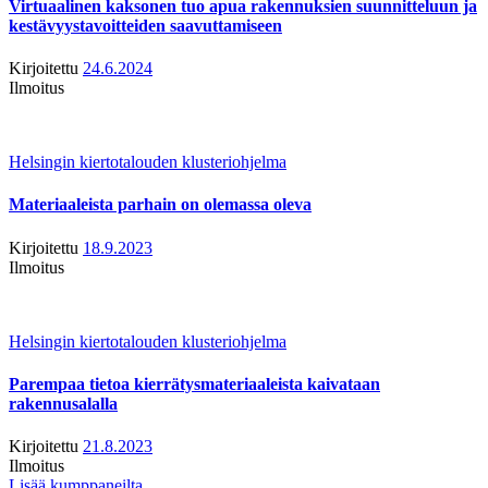
Virtuaalinen kaksonen tuo apua rakennuksien suunnitteluun ja
kestävyystavoitteiden saavuttamiseen
Kirjoitettu
24.6.2024
Ilmoitus
Helsingin kiertotalouden klusteriohjelma
Materiaaleista parhain on olemassa oleva
Kirjoitettu
18.9.2023
Ilmoitus
Helsingin kiertotalouden klusteriohjelma
Parempaa tietoa kierrätysmateriaaleista kaivataan
rakennusalalla
Kirjoitettu
21.8.2023
Ilmoitus
Lisää kumppaneilta