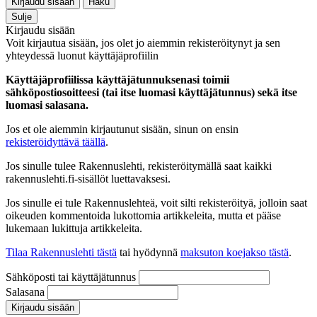
Kirjaudu sisään
Haku
Sulje
Kirjaudu sisään
Voit kirjautua sisään, jos olet jo aiemmin rekisteröitynyt ja sen
yhteydessä luonut käyttäjäprofiilin
Käyttäjäprofiilissa käyttäjätunnuksenasi toimii
sähköpostiosoitteesi (tai itse luomasi käyttäjätunnus) sekä itse
luomasi salasana.
Jos et ole aiemmin kirjautunut sisään, sinun on ensin
rekisteröidyttävä täällä
.
Jos sinulle tulee Rakennuslehti, rekisteröitymällä saat kaikki
rakennuslehti.fi-sisällöt luettavaksesi.
Jos sinulle ei tule Rakennuslehteä, voit silti rekisteröityä, jolloin saat
oikeuden kommentoida lukottomia artikkeleita, mutta et pääse
lukemaan lukittuja artikkeleita.
Tilaa Rakennuslehti tästä
tai hyödynnä
maksuton koejakso tästä
.
Sähköposti tai käyttäjätunnus
Salasana
Kirjaudu sisään