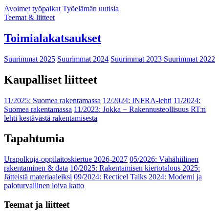
Avoimet työpaikat
Työelämän uutisia
Teemat & liitteet
Toimialakatsaukset
Suurimmat 2025
Suurimmat 2024
Suurimmat 2023
Suurimmat 2022
Kaupalliset liitteet
11/2025: Suomea rakentamassa
12/2024: INFRA-lehti
11/2024:
Suomea rakentamassa
11/2023: Jokka − Rakennusteollisuus RT:n
lehti kestävästä rakentamisesta
Tapahtumia
Urapolkuja-oppilaitoskiertue 2026-2027
05/2026: Vähähiilinen
rakentaminen & data
10/2025: Rakentamisen kiertotalous 2025:
Jätteistä materiaaleiksi
09/2024: Recticel Talks 2024: Moderni ja
paloturvallinen loiva katto
Teemat ja liitteet