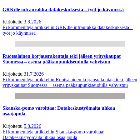
GRK:lle infraurakka datakeskuksesta – työt jo käynnissä
Kirjoitettu
3.8.2026
Ei kommentteja
artikkeliin GRK:lle infraurakka datakeskuksesta –
työt jo käynnissä
Ruotsalainen korjausrakentaja teki jälleen yrityskaupat
Suomessa – asema pääkaupunkiseudulla vahvistuu
Kirjoitettu
31.7.2026
Ei kommentteja
artikkeliin Ruotsalainen korjausrakentaja teki jälleen
yrityskaupat Suomessa – asema pääkaupunkiseudulla vahvistuu
Skanska-pomo varoittaa: Datakeskustyömaita uhkaa
osaajapula
Kirjoitettu
5.8.2026
Ei kommentteja
artikkeliin Skanska-pomo varoittaa:
Datakeskustyömaita uhkaa osaajapula