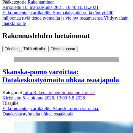
Pääkategoria
Rakentaminen
Kirjoitettu 16. marraskuuta 2021, 10:46
16.11.2021
Ei kommentteja
artikkeliin Suomalaisyhtiö on kerännyt 500
miljoonaa riviä tietoa työmailta ja vie nyt osaamisensa Yhdysvaltain
markkinoille
Rakennuslehden luetuimmat
Tänään
Tällä viikolla
Tässä kuussa
Skanska-pomo varoittaa:
Datakeskustyömaita uhkaa osaajapula
Kategoriat
Infra
Rakentaminen
Suhdanne
Uutiset
Kirjoitettu 5. elokuuta 2026, 13:00
5.8.2026
Tilaajille
Ei kommentteja
artikkeliin Skanska-pomo varoittaa:
Datakeskustyömaita uhkaa osaajapula