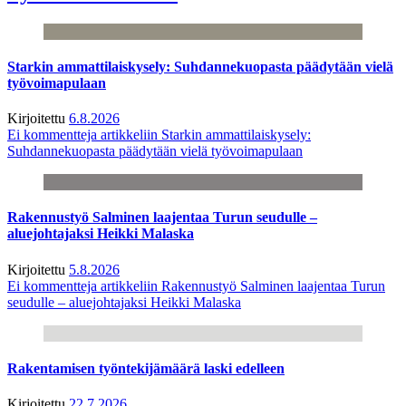
Starkin ammattilaiskysely: Suhdannekuopasta päädytään vielä
työvoimapulaan
Kirjoitettu
6.8.2026
Ei kommentteja
artikkeliin Starkin ammattilaiskysely:
Suhdannekuopasta päädytään vielä työvoimapulaan
Rakennustyö Salminen laajentaa Turun seudulle –
aluejohtajaksi Heikki Malaska
Kirjoitettu
5.8.2026
Ei kommentteja
artikkeliin Rakennustyö Salminen laajentaa Turun
seudulle – aluejohtajaksi Heikki Malaska
Rakentamisen työntekijämäärä laski edelleen
Kirjoitettu
22.7.2026