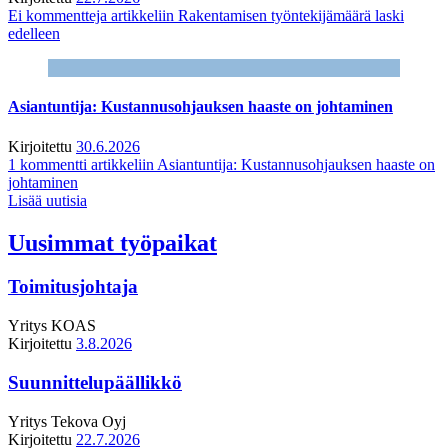
Ei kommentteja
artikkeliin Rakentamisen työntekijämäärä laski
edelleen
Asiantuntija: Kustannusohjauksen haaste on johtaminen
Kirjoitettu
30.6.2026
1 kommentti
artikkeliin Asiantuntija: Kustannusohjauksen haaste on
johtaminen
Lisää uutisia
Uusimmat työpaikat
Toimitusjohtaja
Yritys
KOAS
Kirjoitettu
3.8.2026
Suunnittelupäällikkö
Yritys
Tekova Oyj
Kirjoitettu
22.7.2026