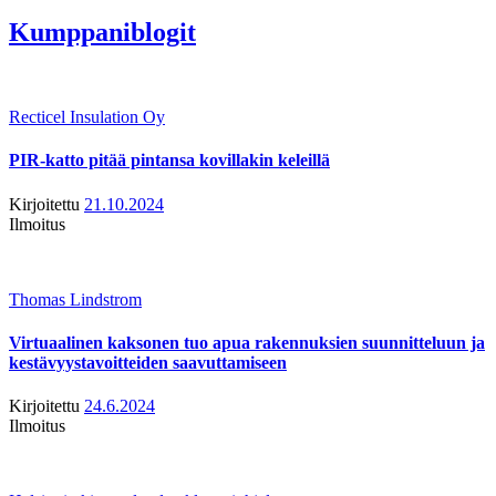
Kumppaniblogit
Recticel Insulation Oy
PIR-katto pitää pintansa kovillakin keleillä
Kirjoitettu
21.10.2024
Ilmoitus
Thomas Lindstrom
Virtuaalinen kaksonen tuo apua rakennuksien suunnitteluun ja
kestävyystavoitteiden saavuttamiseen
Kirjoitettu
24.6.2024
Ilmoitus