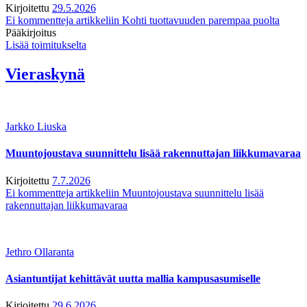
Kirjoitettu
29.5.2026
Ei kommentteja
artikkeliin Kohti tuottavuuden parempaa puolta
Pääkirjoitus
Lisää toimitukselta
Vieraskynä
Jarkko Liuska
Muuntojoustava suunnittelu lisää rakennuttajan liikkumavaraa
Kirjoitettu
7.7.2026
Ei kommentteja
artikkeliin Muuntojoustava suunnittelu lisää
rakennuttajan liikkumavaraa
Jethro Ollaranta
Asiantuntijat kehittävät uutta mallia kampusasumiselle
Kirjoitettu
29.6.2026