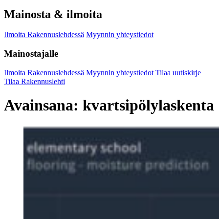
Mainosta & ilmoita
Ilmoita Rakennuslehdessä
Myynnin yhteystiedot
Mainostajalle
Ilmoita Rakennuslehdessä
Myynnin yhteystiedot
Tilaa uutiskirje
Tilaa Rakennuslehti
Avainsana:
kvartsipölylaskenta