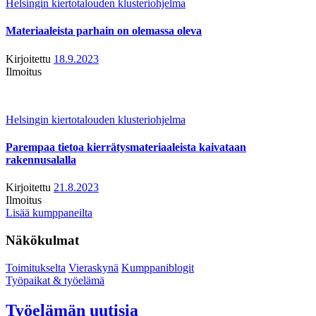
Helsingin kiertotalouden klusteriohjelma
Materiaaleista parhain on olemassa oleva
Kirjoitettu
18.9.2023
Ilmoitus
Helsingin kiertotalouden klusteriohjelma
Parempaa tietoa kierrätysmateriaaleista kaivataan
rakennusalalla
Kirjoitettu
21.8.2023
Ilmoitus
Lisää kumppaneilta
Näkökulmat
Toimitukselta
Vieraskynä
Kumppaniblogit
Työpaikat & työelämä
Työelämän uutisia