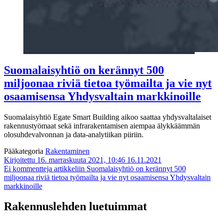
Suomalaisyhtiö on kerännyt 500
miljoonaa riviä tietoa työmailta ja vie nyt
osaamisensa Yhdysvaltain markkinoille
Suomalaisyhtiö Egate Smart Building aikoo saattaa yhdysvaltalaiset
rakennustyömaat sekä infrarakentamisen aiempaa älykkäämmän
olosuhdevalvonnan ja data-analytiikan piiriin.
Pääkategoria
Rakentaminen
Kirjoitettu 16. marraskuuta 2021, 10:46
16.11.2021
Ei kommentteja
artikkeliin Suomalaisyhtiö on kerännyt 500
miljoonaa riviä tietoa työmailta ja vie nyt osaamisensa Yhdysvaltain
markkinoille
Rakennuslehden luetuimmat