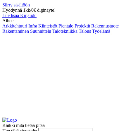
Siirry sisältöön
Hyödynnä 1kk/0€ diginäyte!
Lue lisää
Kirjaudu
Aiheet
Arkkitehtuuri
Infra
Kiinteistöt
Pientalo
Projektit
Rakennustuote
Rakentaminen
Suunnittelu
Talotekniikka
Talous
Työelämä
Kaikki mitä tietää pitää
Hae tältä sivustolta