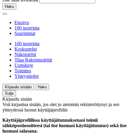
Haku
Etusivu
100 tuoreinta
Suurimmat
100 tuoreinta
Keskustelut
Näköislehti
Tilaa Rakennuslehti
Uutiskirje
Toimitus
Yhteystiedot
Kirjaudu sisään
Haku
Sulje
Kirjaudu sisään
Voit kirjautua sisään, jos olet jo aiemmin rekisteröitynyt ja sen
yhteydessä luonut käyttäjäprofiilin
Käyttäjäprofiilissa käyttäjätunnuksenasi toimii
sähköpostiosoitteesi (tai itse luomasi käyttäjätunnus) sekä itse
luomasi salasana.