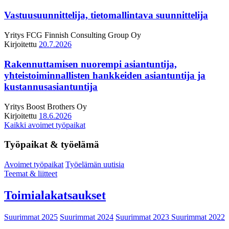
Vastuusuunnittelija, tietomallintava suunnittelija
Yritys
FCG Finnish Consulting Group Oy
Kirjoitettu
20.7.2026
Rakennuttamisen nuorempi asiantuntija,
yhteistoiminnallisten hankkeiden asiantuntija ja
kustannusasiantuntija
Yritys
Boost Brothers Oy
Kirjoitettu
18.6.2026
Kaikki avoimet työpaikat
Työpaikat & työelämä
Avoimet työpaikat
Työelämän uutisia
Teemat & liitteet
Toimialakatsaukset
Suurimmat 2025
Suurimmat 2024
Suurimmat 2023
Suurimmat 2022