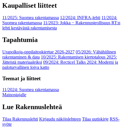
Kaupalliset liitteet
11/2025: Suomea rakentamassa
12/2024: INFRA-lehti
11/2024:
Suomea rakentamassa
11/2023: Jokka − Rakennusteollisuus RT:n
lehti kestävästä rakentamisesta
Tapahtumia
Urapolkuja-oppilaitoskiertue 2026-2027
05/2026: Vähähiilinen
rakentaminen & data
10/2025: Rakentamisen kiertotalous 2025:
Jätteistä materiaaleiksi
09/2024: Recticel Talks 2024: Moderni ja
paloturvallinen loiva katto
Teemat ja liitteet
11/2024: Suomea rakentamassa
Mainostajalle
Lue Rakennuslehteä
Tilaa Rakennuslehti
Kirjaudu näköislehteen
Tilaa uutiskirje
RSS-
syöte