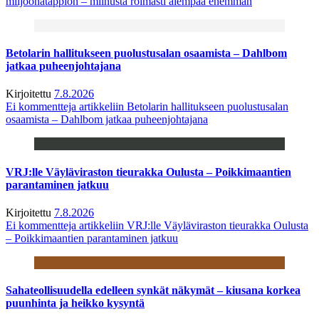
miljoonatappion – miinusta roimasti aiempaa enemmän
Betolarin hallitukseen puolustusalan osaamista – Dahlbom
jatkaa puheenjohtajana
Kirjoitettu
7.8.2026
Ei kommentteja
artikkeliin Betolarin hallitukseen puolustusalan
osaamista – Dahlbom jatkaa puheenjohtajana
VRJ:lle Väyläviraston tieurakka Oulusta – Poikkimaantien
parantaminen jatkuu
Kirjoitettu
7.8.2026
Ei kommentteja
artikkeliin VRJ:lle Väyläviraston tieurakka Oulusta
– Poikkimaantien parantaminen jatkuu
Sahateollisuudella edelleen synkät näkymät – kiusana korkea
puunhinta ja heikko kysyntä