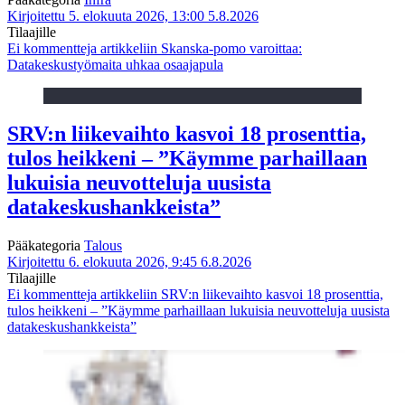
Kirjoitettu 5. elokuuta 2026, 13:00
5.8.2026
Tilaajille
Ei kommentteja
artikkeliin Skanska-pomo varoittaa:
Datakeskustyömaita uhkaa osaajapula
SRV:n liikevaihto kasvoi 18 prosenttia,
tulos heikkeni – ”Käymme parhaillaan
lukuisia neuvotteluja uusista
datakeskushankkeista”
Pääkategoria
Talous
Kirjoitettu 6. elokuuta 2026, 9:45
6.8.2026
Tilaajille
Ei kommentteja
artikkeliin SRV:n liikevaihto kasvoi 18 prosenttia,
tulos heikkeni – ”Käymme parhaillaan lukuisia neuvotteluja uusista
datakeskushankkeista”