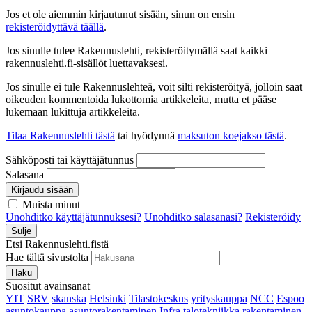
Jos et ole aiemmin kirjautunut sisään, sinun on ensin
rekisteröidyttävä täällä
.
Jos sinulle tulee Rakennuslehti, rekisteröitymällä saat kaikki
rakennuslehti.fi-sisällöt luettavaksesi.
Jos sinulle ei tule Rakennuslehteä, voit silti rekisteröityä, jolloin saat
oikeuden kommentoida lukottomia artikkeleita, mutta et pääse
lukemaan lukittuja artikkeleita.
Tilaa Rakennuslehti tästä
tai hyödynnä
maksuton koejakso tästä
.
Sähköposti tai käyttäjätunnus
Salasana
Kirjaudu sisään
Muista minut
Unohditko käyttäjätunnuksesi?
Unohditko salasanasi?
Rekisteröidy
Sulje
Etsi Rakennuslehti.fistä
Hae tältä sivustolta
Haku
Suositut avainsanat
YIT
SRV
skanska
Helsinki
Tilastokeskus
yrityskauppa
NCC
Espoo
asuntokauppa
asuntorakentaminen
Infra
talotekniikka
rakentaminen