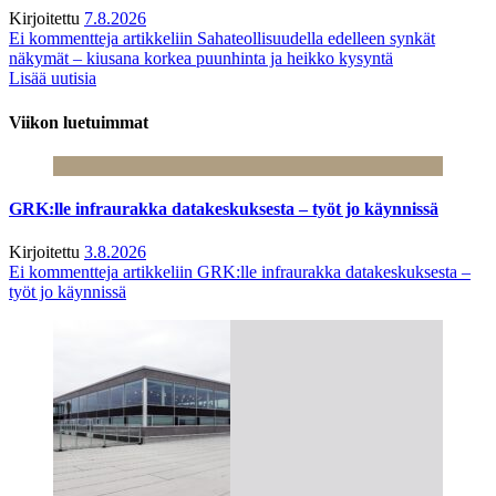
Kirjoitettu
7.8.2026
Ei kommentteja
artikkeliin Sahateollisuudella edelleen synkät
näkymät – kiusana korkea puunhinta ja heikko kysyntä
Lisää uutisia
Viikon luetuimmat
GRK:lle infraurakka datakeskuksesta – työt jo käynnissä
Kirjoitettu
3.8.2026
Ei kommentteja
artikkeliin GRK:lle infraurakka datakeskuksesta –
työt jo käynnissä