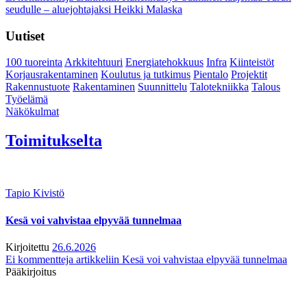
seudulle – aluejohtajaksi Heikki Malaska
Uutiset
100 tuoreinta
Arkkitehtuuri
Energiatehokkuus
Infra
Kiinteistöt
Korjausrakentaminen
Koulutus ja tutkimus
Pientalo
Projektit
Rakennustuote
Rakentaminen
Suunnittelu
Talotekniikka
Talous
Työelämä
Näkökulmat
Toimitukselta
Tapio Kivistö
Kesä voi vahvistaa elpyvää tunnelmaa
Kirjoitettu
26.6.2026
Ei kommentteja
artikkeliin Kesä voi vahvistaa elpyvää tunnelmaa
Pääkirjoitus