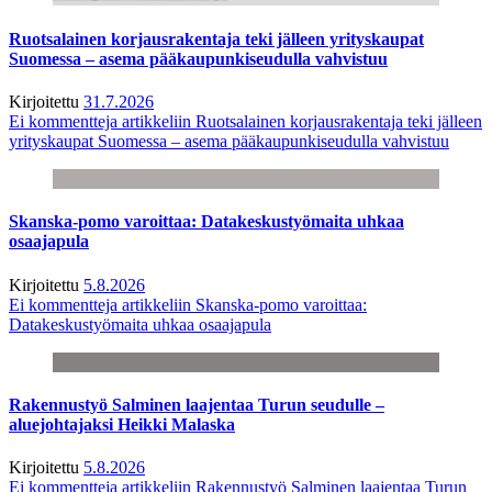
Ruotsalainen korjausrakentaja teki jälleen yrityskaupat
Suomessa – asema pääkaupunkiseudulla vahvistuu
Kirjoitettu
31.7.2026
Ei kommentteja
artikkeliin Ruotsalainen korjausrakentaja teki jälleen
yrityskaupat Suomessa – asema pääkaupunkiseudulla vahvistuu
Skanska-pomo varoittaa: Datakeskustyömaita uhkaa
osaajapula
Kirjoitettu
5.8.2026
Ei kommentteja
artikkeliin Skanska-pomo varoittaa:
Datakeskustyömaita uhkaa osaajapula
Rakennustyö Salminen laajentaa Turun seudulle –
aluejohtajaksi Heikki Malaska
Kirjoitettu
5.8.2026
Ei kommentteja
artikkeliin Rakennustyö Salminen laajentaa Turun