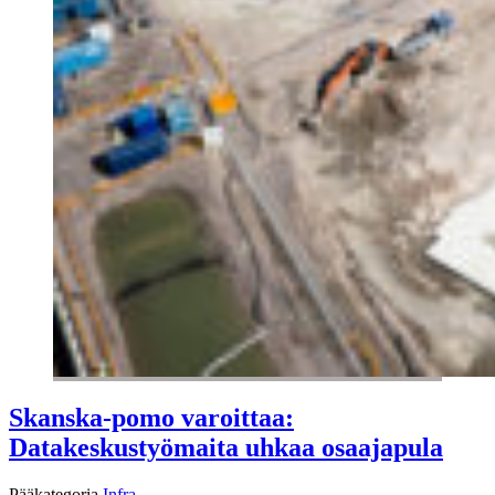
Skanska-pomo varoittaa:
Datakeskustyömaita uhkaa osaajapula
Pääkategoria
Infra