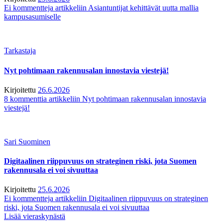
Ei kommentteja
artikkeliin Asiantuntijat kehittävät uutta mallia
kampusasumiselle
Tarkastaja
Nyt pohtimaan rakennusalan innostavia viestejä!
Kirjoitettu
26.6.2026
8 kommenttia
artikkeliin Nyt pohtimaan rakennusalan innostavia
viestejä!
Sari Suominen
Digitaalinen riippuvuus on strateginen riski, jota Suomen
rakennusala ei voi sivuuttaa
Kirjoitettu
25.6.2026
Ei kommentteja
artikkeliin Digitaalinen riippuvuus on strateginen
riski, jota Suomen rakennusala ei voi sivuuttaa
Lisää vieraskynästä