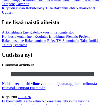
Tampere
Caverion
Kirjaudu sisään
Rekisteröidy
Tilaa Rakennuslehti
Näköislehdet
Uutiset
Lue lisää näistä aiheista
Arkkitehtuuri
Energiatehokkuus
Infra
Kiinteistöt
Korjausrakentaminen
Koulutus ja tutkimus
Pientalo
Projektit
Rakennustuote
Rakentaminen
RaksaTV
Suunnittelu
Talotekniikka
Talous
Työelämä
Uutisissa nyt
Uusimmat artikkelit
Nokia-areena teki viime vuonna miljoonatappion – miinusta
roimasti aiempaa enemmän
Kirjoitettu
7.8.2026
Ei kommentteja
artikkeliin Nokia-areena teki viime vuonna