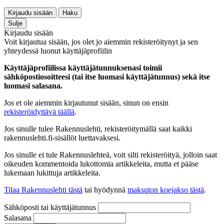
Kirjaudu sisään
Haku
Sulje
Kirjaudu sisään
Voit kirjautua sisään, jos olet jo aiemmin rekisteröitynyt ja sen
yhteydessä luonut käyttäjäprofiilin
Käyttäjäprofiilissa käyttäjätunnuksenasi toimii
sähköpostiosoitteesi (tai itse luomasi käyttäjätunnus) sekä itse
luomasi salasana.
Jos et ole aiemmin kirjautunut sisään, sinun on ensin
rekisteröidyttävä täällä
.
Jos sinulle tulee Rakennuslehti, rekisteröitymällä saat kaikki
rakennuslehti.fi-sisällöt luettavaksesi.
Jos sinulle ei tule Rakennuslehteä, voit silti rekisteröityä, jolloin saat
oikeuden kommentoida lukottomia artikkeleita, mutta et pääse
lukemaan lukittuja artikkeleita.
Tilaa Rakennuslehti tästä
tai hyödynnä
maksuton koejakso tästä
.
Sähköposti tai käyttäjätunnus
Salasana