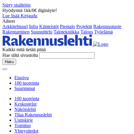
Siirry sisältöön
Hyödynnä 1kk/0€ diginäyte!
Lue lisää
Kirjaudu
Aiheet
Arkkitehtuuri
Infra
Kiinteistöt
Pientalo
Projektit
Rakennustuote
Rakentaminen
Suunnittelu
Talotekniikka
Talous
Työelämä
Kaikki mitä tietää pitää
Hae tältä sivustolta
Haku
Etusivu
100 tuoreinta
Suurimmat
100 tuoreinta
Keskustelut
Näköislehti
Tilaa Rakennuslehti
Uutiskirje
Toimitus
Yhteystiedot