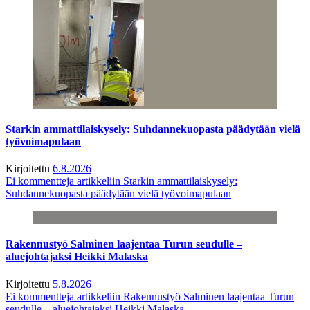
Starkin ammattilaiskysely: Suhdannekuopasta päädytään vielä
työvoimapulaan
Kirjoitettu
6.8.2026
Ei kommentteja
artikkeliin Starkin ammattilaiskysely:
Suhdannekuopasta päädytään vielä työvoimapulaan
Rakennustyö Salminen laajentaa Turun seudulle –
aluejohtajaksi Heikki Malaska
Kirjoitettu
5.8.2026
Ei kommentteja
artikkeliin Rakennustyö Salminen laajentaa Turun
seudulle – aluejohtajaksi Heikki Malaska