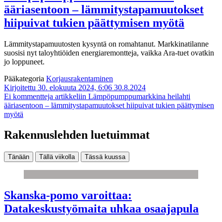
ääriasentoon – lämmitystapamuutokset
hiipuivat tukien päättymisen myötä
Lämmitystapamuutosten kysyntä on romahtanut. Markkinatilanne
suosisi nyt taloyhtiöiden energiaremontteja, vaikka Ara-tuet ovatkin
jo loppuneet.
Pääkategoria
Korjausrakentaminen
Kirjoitettu 30. elokuuta 2024, 6:06
30.8.2024
Ei kommentteja
artikkeliin Lämpöpumppumarkkina heilahti
ääriasentoon – lämmitystapamuutokset hiipuivat tukien päättymisen
myötä
Rakennuslehden luetuimmat
Tänään
Tällä viikolla
Tässä kuussa
Skanska-pomo varoittaa:
Datakeskustyömaita uhkaa osaajapula