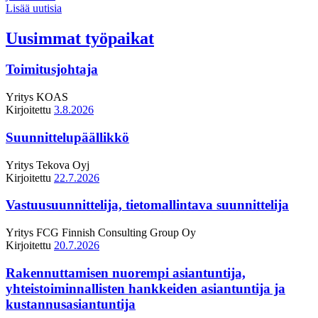
Lisää uutisia
Uusimmat työpaikat
Toimitusjohtaja
Yritys
KOAS
Kirjoitettu
3.8.2026
Suunnittelupäällikkö
Yritys
Tekova Oyj
Kirjoitettu
22.7.2026
Vastuusuunnittelija, tietomallintava suunnittelija
Yritys
FCG Finnish Consulting Group Oy
Kirjoitettu
20.7.2026
Rakennuttamisen nuorempi asiantuntija,
yhteistoiminnallisten hankkeiden asiantuntija ja
kustannusasiantuntija