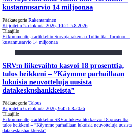
kustannusarvio 14 miljoonaa
Pääkategoria
Rakentaminen
Kirjoitettu 5. elokuuta 2026, 10:21
5.8.2026
Tilaajille
Ei kommentteja
artikkeliin Sorvoja rakentaa Tullin tilat Tornioon –
kustannusarvio 14 miljoonaa
SRV:n liikevaihto kasvoi 18 prosenttia,
tulos heikkeni – ”Käymme parhaillaan
lukuisia neuvotteluja uusista
datakeskushankkeista”
Pääkategoria
Talous
Kirjoitettu 6. elokuuta 2026, 9:45
6.8.2026
Tilaajille
Ei kommentteja
artikkeliin SRV:n liikevaihto kasvoi 18 prosenttia,
tulos heikkeni – ”Käymme parhaillaan lukuisia neuvotteluja uusista
datakeskushankkeista”