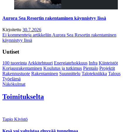
Aurora Sea Resortin rakentaminen käynnistyy Iissä
Kirjoitettu
30.7.2026
Ei kommentteja
artikkeliin Aurora Sea Resortin rakentaminen
käynnistyy Iissä
Uutiset
100 tuoreinta
Arkkitehtuuri
Energiatehokkuus
Infra
Kiinteistöt
Korjausrakentaminen
Koulutus ja tutkimus
Pientalo
Projektit
Rakennustuote
Rakentaminen
Suunnittelu
Talotekniikka
Talous
Työelämä
Näkökulmat
Toimitukselta
Tapio Kivistö
Kesä voi vahvistaa elpyvää tunnelmaa