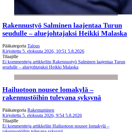
Rakennustyö Salminen laajentaa Turun
seudulle – aluejohtajaksi Heikki Malaska
Pääkategoria
Talous
Kirjoitettu 5. elokuuta 2026, 10:51
5.8.2026
Tilaajille
Ei kommentteja
artikkeliin Rakennustyö Salminen laajentaa Turun
seudulle – aluejohtajaksi Heikki Malaska
Hailuotoon nousee lomakylä –
rakennustöihin tulevana syksynä
Pääkategoria
Rakentaminen
Kirjoitettu 5. elokuuta 2026, 9:54
5.8.2026
Tilaajille
Ei kommentteja
artikkeliin Hailuotoon nousee lomakylä –
rakennustöihin tulevana syksynä