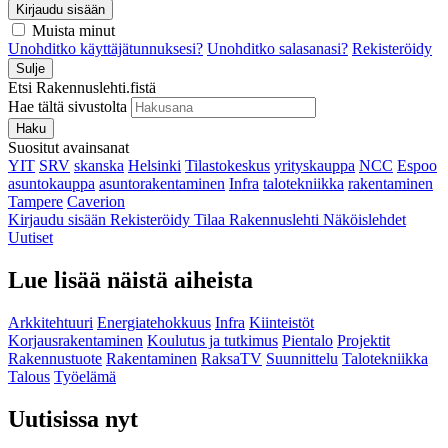
Kirjaudu sisään
Muista minut
Unohditko käyttäjätunnuksesi?
Unohditko salasanasi?
Rekisteröidy
Sulje
Etsi Rakennuslehti.fistä
Hae tältä sivustolta
Haku
Suositut avainsanat
YIT
SRV
skanska
Helsinki
Tilastokeskus
yrityskauppa
NCC
Espoo
asuntokauppa
asuntorakentaminen
Infra
talotekniikka
rakentaminen
Tampere
Caverion
Kirjaudu sisään
Rekisteröidy
Tilaa Rakennuslehti
Näköislehdet
Uutiset
Lue lisää näistä aiheista
Arkkitehtuuri
Energiatehokkuus
Infra
Kiinteistöt
Korjausrakentaminen
Koulutus ja tutkimus
Pientalo
Projektit
Rakennustuote
Rakentaminen
RaksaTV
Suunnittelu
Talotekniikka
Talous
Työelämä
Uutisissa nyt