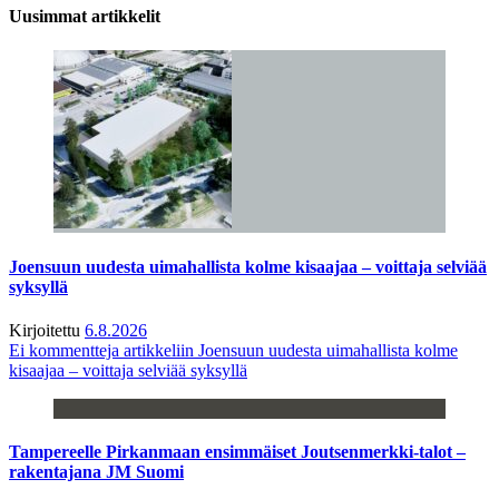
Uusimmat artikkelit
Joensuun uudesta uimahallista kolme kisaajaa – voittaja selviää
syksyllä
Kirjoitettu
6.8.2026
Ei kommentteja
artikkeliin Joensuun uudesta uimahallista kolme
kisaajaa – voittaja selviää syksyllä
Tampereelle Pirkanmaan ensimmäiset Joutsenmerkki-talot –
rakentajana JM Suomi