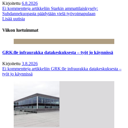
Kirjoitettu
6.8.2026
Ei kommentteja
artikkeliin Starkin ammattilaiskysely:
Suhdannekuopasta päädytään vielä työvoimapulaan
Lisää uutisia
Viikon luetuimmat
GRK:lle infraurakka datakeskuksesta – työt jo käynnissä
Kirjoitettu
3.8.2026
Ei kommentteja
artikkeliin GRK:lle infraurakka datakeskuksesta –
työt jo käynnissä