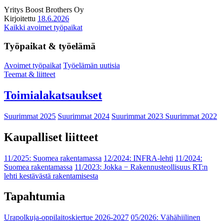
Yritys
Boost Brothers Oy
Kirjoitettu
18.6.2026
Kaikki avoimet työpaikat
Työpaikat & työelämä
Avoimet työpaikat
Työelämän uutisia
Teemat & liitteet
Toimialakatsaukset
Suurimmat 2025
Suurimmat 2024
Suurimmat 2023
Suurimmat 2022
Kaupalliset liitteet
11/2025: Suomea rakentamassa
12/2024: INFRA-lehti
11/2024:
Suomea rakentamassa
11/2023: Jokka − Rakennusteollisuus RT:n
lehti kestävästä rakentamisesta
Tapahtumia
Urapolkuja-oppilaitoskiertue 2026-2027
05/2026: Vähähiilinen