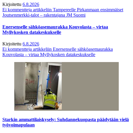
Kirjoitettu
6.8.2026
Ei kommentteja
artikkeliin Tampereelle Pirkanmaan ensimmäiset
Joutsenmerkki-talot – rakentajana JM Suomi
Enersenselle sähköasemaurakka Kouvolasta – virtaa
Myllykosken datakeskukselle
Kirjoitettu
6.8.2026
Ei kommentteja
artikkeliin Enersenselle sähköasemaurakka
Kouvolasta – virtaa Myllykosken datakeskukselle
Starkin ammattilaiskysely: Suhdannekuopasta päädytään vielä
työvoimapulaan