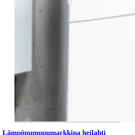
Lämpöpumppumarkkina heilahti