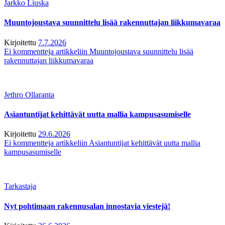
Jarkko Liuska
Muuntojoustava suunnittelu lisää rakennuttajan liikkumavaraa
Kirjoitettu
7.7.2026
Ei kommentteja
artikkeliin Muuntojoustava suunnittelu lisää
rakennuttajan liikkumavaraa
Jethro Ollaranta
Asiantuntijat kehittävät uutta mallia kampusasumiselle
Kirjoitettu
29.6.2026
Ei kommentteja
artikkeliin Asiantuntijat kehittävät uutta mallia
kampusasumiselle
Tarkastaja
Nyt pohtimaan rakennusalan innostavia viestejä!