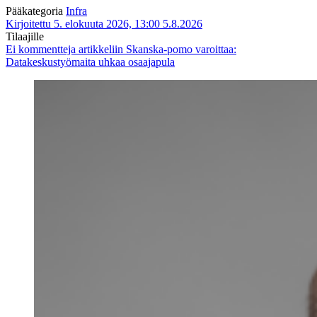
Pääkategoria
Infra
Kirjoitettu 5. elokuuta 2026, 13:00
5.8.2026
Tilaajille
Ei kommentteja
artikkeliin Skanska-pomo varoittaa:
Datakeskustyömaita uhkaa osaajapula