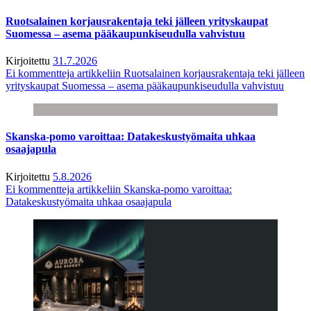
Ruotsalainen korjausrakentaja teki jälleen yrityskaupat
Suomessa – asema pääkaupunkiseudulla vahvistuu
Kirjoitettu
31.7.2026
Ei kommentteja
artikkeliin Ruotsalainen korjausrakentaja teki jälleen
yrityskaupat Suomessa – asema pääkaupunkiseudulla vahvistuu
Skanska-pomo varoittaa: Datakeskustyömaita uhkaa
osaajapula
Kirjoitettu
5.8.2026
Ei kommentteja
artikkeliin Skanska-pomo varoittaa:
Datakeskustyömaita uhkaa osaajapula