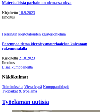
Materiaaleista parhain on olemassa oleva
Kirjoitettu
18.9.2023
Ilmoitus
Helsingin kiertotalouden klusteriohjelma
Parempaa tietoa kierrätysmateriaaleista kaivataan
rakennusalalla
Kirjoitettu
21.8.2023
Ilmoitus
Lisää kumppaneilta
Näkökulmat
Toimitukselta
Vieraskynä
Kumppaniblogit
Työpaikat & työelämä
Työelämän uutisia