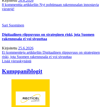
Kirjoitettu
26.6.2026
8 kommenttia
artikkeliin Nyt pohtimaan rakennusalan innostavia
viestejä!
Sari Suominen
Digitaalinen riippuvuus on strateginen riski, jota Suomen
rakennusala ei voi sivuuttaa
Kirjoitettu
25.6.2026
Ei kommentteja
artikkeliin Digitaalinen riippuvuus on strateginen
riski, jota Suomen rakennusala ei voi sivuuttaa
Lisää vieraskynästä
Kumppaniblogit