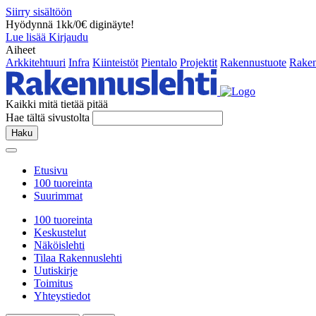
Siirry sisältöön
Hyödynnä 1kk/0€ diginäyte!
Lue lisää
Kirjaudu
Aiheet
Arkkitehtuuri
Infra
Kiinteistöt
Pientalo
Projektit
Rakennustuote
Raken
Kaikki mitä tietää pitää
Hae tältä sivustolta
Haku
Etusivu
100 tuoreinta
Suurimmat
100 tuoreinta
Keskustelut
Näköislehti
Tilaa Rakennuslehti
Uutiskirje
Toimitus
Yhteystiedot