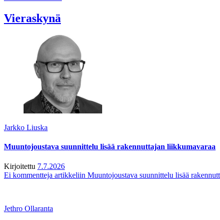
Vieraskynä
Jarkko Liuska
Muuntojoustava suunnittelu lisää rakennuttajan liikkumavaraa
Kirjoitettu
7.7.2026
Ei kommentteja
artikkeliin Muuntojoustava suunnittelu lisää rakennut
Jethro Ollaranta