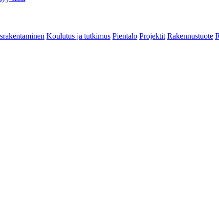
srakentaminen
Koulutus ja tutkimus
Pientalo
Projektit
Rakennustuote
R