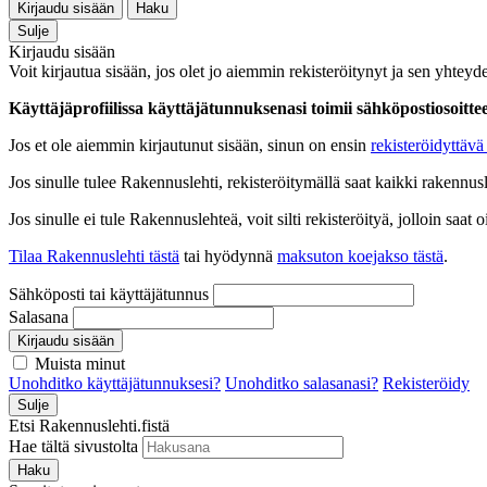
Kirjaudu sisään
Haku
Sulje
Kirjaudu sisään
Voit kirjautua sisään, jos olet jo aiemmin rekisteröitynyt ja sen yhteyde
Käyttäjäprofiilissa käyttäjätunnuksenasi toimii sähköpostiosoittees
Jos et ole aiemmin kirjautunut sisään, sinun on ensin
rekisteröidyttävä 
Jos sinulle tulee Rakennuslehti, rekisteröitymällä saat kaikki rakennusle
Jos sinulle ei tule Rakennuslehteä, voit silti rekisteröityä, jolloin sa
Tilaa Rakennuslehti tästä
tai hyödynnä
maksuton koejakso tästä
.
Sähköposti tai käyttäjätunnus
Salasana
Kirjaudu sisään
Muista minut
Unohditko käyttäjätunnuksesi?
Unohditko salasanasi?
Rekisteröidy
Sulje
Etsi Rakennuslehti.fistä
Hae tältä sivustolta
Haku