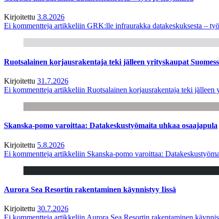
Kirjoitettu
3.8.2026
Ei kommentteja
artikkeliin GRK:lle infraurakka datakeskuksesta – työ
Ruotsalainen korjausrakentaja teki jälleen yrityskaupat Suome
Kirjoitettu
31.7.2026
Ei kommentteja
artikkeliin Ruotsalainen korjausrakentaja teki jälle
Skanska-pomo varoittaa: Datakeskustyömaita uhkaa osaajapula
Kirjoitettu
5.8.2026
Ei kommentteja
artikkeliin Skanska-pomo varoittaa: Datakeskustyöma
Aurora Sea Resortin rakentaminen käynnistyy Iissä
Kirjoitettu
30.7.2026
Ei kommentteja
artikkeliin Aurora Sea Resortin rakentaminen käynnis