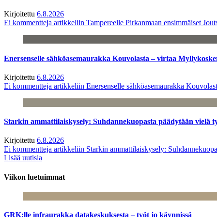
Kirjoitettu
6.8.2026
Ei kommentteja
artikkeliin Tampereelle Pirkanmaan ensimmäiset Jout
Enersenselle sähköasemaurakka Kouvolasta – virtaa Myllykoske
Kirjoitettu
6.8.2026
Ei kommentteja
artikkeliin Enersenselle sähköasemaurakka Kouvolast
Starkin ammattilaiskysely: Suhdannekuopasta päädytään vielä 
Kirjoitettu
6.8.2026
Ei kommentteja
artikkeliin Starkin ammattilaiskysely: Suhdannekuop
Lisää uutisia
Viikon luetuimmat
GRK:lle infraurakka datakeskuksesta – työt jo käynnissä