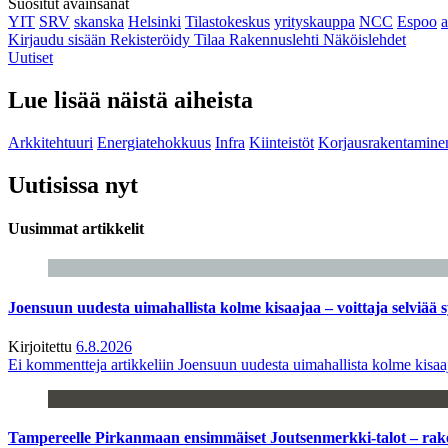
Suositut avainsanat
YIT
SRV
skanska
Helsinki
Tilastokeskus
yrityskauppa
NCC
Espoo
Kirjaudu sisään
Rekisteröidy
Tilaa Rakennuslehti
Näköislehdet
Uutiset
Lue lisää näistä aiheista
Arkkitehtuuri
Energiatehokkuus
Infra
Kiinteistöt
Korjausrakentamine
Uutisissa nyt
Uusimmat artikkelit
Joensuun uudesta uimahallista kolme kisaajaa – voittaja selviää s
Kirjoitettu
6.8.2026
Ei kommentteja
artikkeliin Joensuun uudesta uimahallista kolme kisaaj
Tampereelle Pirkanmaan ensimmäiset Joutsenmerkki-talot – ra