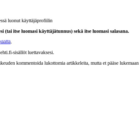
ssä luonut käyttäjäprofiilin
i (tai itse luomasi käyttäjätunnus) sekä itse luomasi salasana.
täällä
.
hti.fi-sisällöt luettavaksesi.
at oikeuden kommentoida lukottomia artikkeleita, mutta et pääse lukemaan l