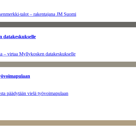
senmerkki-talot – rakentajana JM Suomi
n datakeskukselle
a – virtaa Myllykosken datakeskukselle
työvoimapulaan
asta päädytään vielä työvoimapulaan