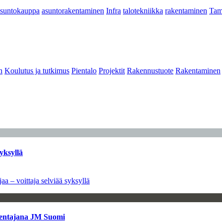
asuntokauppa
asuntorakentaminen
Infra
talotekniikka
rakentaminen
Tam
n
Koulutus ja tutkimus
Pientalo
Projektit
Rakennustuote
Rakentaminen
yksyllä
aa – voittaja selviää syksyllä
kentajana JM Suomi