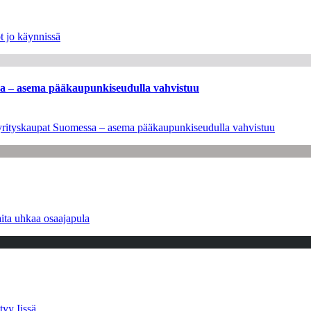
t jo käynnissä
ssa – asema pääkaupunkiseudulla vahvistuu
en yrityskaupat Suomessa – asema pääkaupunkiseudulla vahvistuu
ita uhkaa osaajapula
tyy Iissä