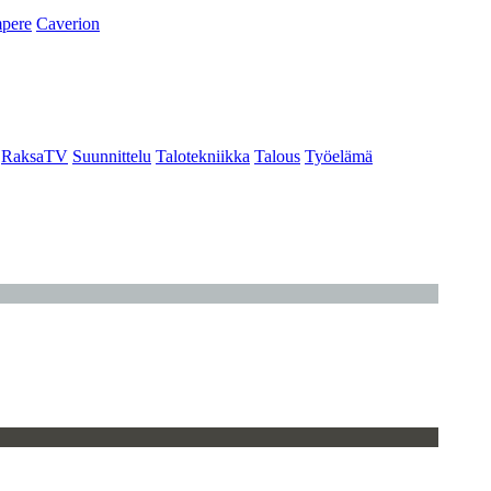
pere
Caverion
RaksaTV
Suunnittelu
Talotekniikka
Talous
Työelämä