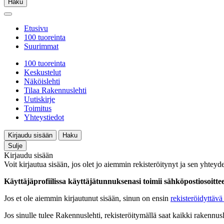
Haku
Etusivu
100 tuoreinta
Suurimmat
100 tuoreinta
Keskustelut
Näköislehti
Tilaa Rakennuslehti
Uutiskirje
Toimitus
Yhteystiedot
Kirjaudu sisään
Haku
Sulje
Kirjaudu sisään
Voit kirjautua sisään, jos olet jo aiemmin rekisteröitynyt ja sen yhteyde
Käyttäjäprofiilissa käyttäjätunnuksenasi toimii sähköpostiosoittees
Jos et ole aiemmin kirjautunut sisään, sinun on ensin
rekisteröidyttävä 
Jos sinulle tulee Rakennuslehti, rekisteröitymällä saat kaikki rakennusle