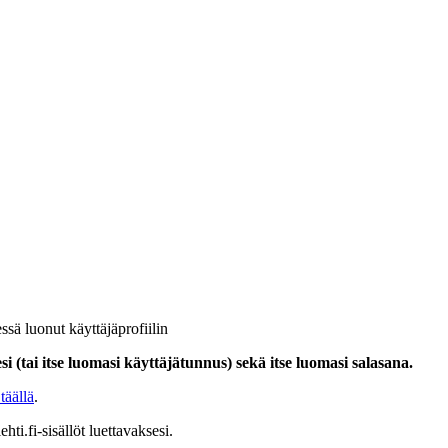
ssä luonut käyttäjäprofiilin
i (tai itse luomasi käyttäjätunnus) sekä itse luomasi salasana.
täällä
.
hti.fi-sisällöt luettavaksesi.