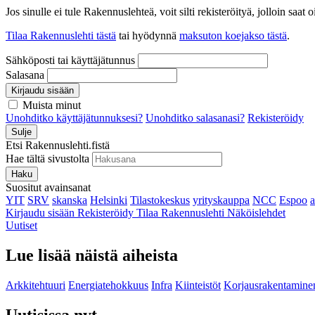
Jos sinulle ei tule Rakennuslehteä, voit silti rekisteröityä, jolloin sa
Tilaa Rakennuslehti tästä
tai hyödynnä
maksuton koejakso tästä
.
Sähköposti tai käyttäjätunnus
Salasana
Kirjaudu sisään
Muista minut
Unohditko käyttäjätunnuksesi?
Unohditko salasanasi?
Rekisteröidy
Sulje
Etsi Rakennuslehti.fistä
Hae tältä sivustolta
Haku
Suositut avainsanat
YIT
SRV
skanska
Helsinki
Tilastokeskus
yrityskauppa
NCC
Espoo
Kirjaudu sisään
Rekisteröidy
Tilaa Rakennuslehti
Näköislehdet
Uutiset
Lue lisää näistä aiheista
Arkkitehtuuri
Energiatehokkuus
Infra
Kiinteistöt
Korjausrakentamine
Uutisissa nyt