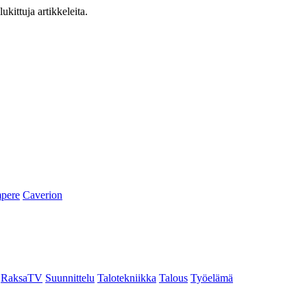
ukittuja artikkeleita.
pere
Caverion
RaksaTV
Suunnittelu
Talotekniikka
Talous
Työelämä