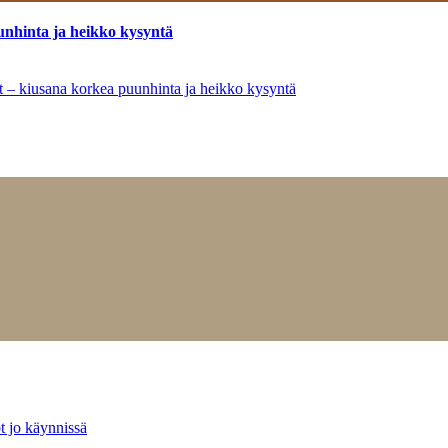
unhinta ja heikko kysyntä
ät – kiusana korkea puunhinta ja heikko kysyntä
t jo käynnissä