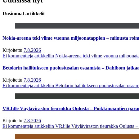
Uusimmat artikkelit
Nokia-areena teki viime vuonna miljoonatappion – miinusta ro
Kirjoitettu
7.8.2026
Ei kommentteja
artikkeliin Nokia-areena teki viime vuonna miljoona
Betolarin hallitukseen puolustusalan osaamista – Dahlbom jatk
Kirjoitettu
7.8.2026
Ei kommentteja
artikkeliin Betolarin hallitukseen puolustusalan osa
VRJ:lle Väyläviraston tieurakka Oulusta – Poikkimaantien par
Kirjoitettu
7.8.2026
Ei kommentteja
artikkeliin VRJ:lle Väyläviraston tieurakka Oulusta 