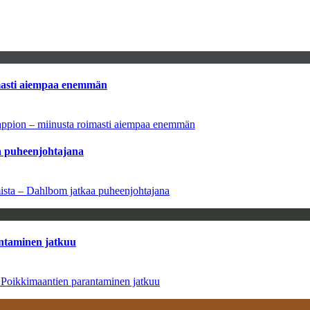
imasti aiempaa enemmän
tappion – miinusta roimasti aiempaa enemmän
aa puheenjohtajana
amista – Dahlbom jatkaa puheenjohtajana
antaminen jatkuu
– Poikkimaantien parantaminen jatkuu