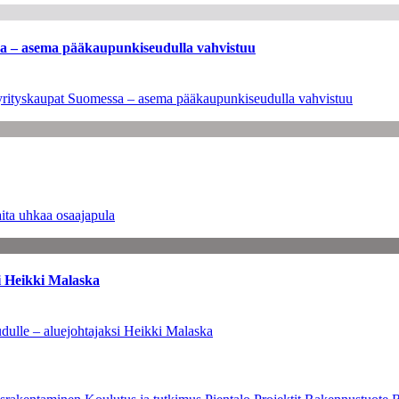
ssa – asema pääkaupunkiseudulla vahvistuu
en yrityskaupat Suomessa – asema pääkaupunkiseudulla vahvistuu
ita uhkaa osaajapula
i Heikki Malaska
dulle – aluejohtajaksi Heikki Malaska