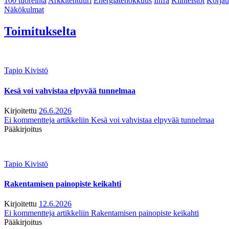
100 tuoreinta
Arkkitehtuuri
Energiatehokkuus
Infra
Kiinteistöt
Korjau
Näkökulmat
Toimitukselta
Tapio Kivistö
Kesä voi vahvistaa elpyvää tunnelmaa
Kirjoitettu
26.6.2026
Ei kommentteja
artikkeliin Kesä voi vahvistaa elpyvää tunnelmaa
Pääkirjoitus
Tapio Kivistö
Rakentamisen painopiste keikahti
Kirjoitettu
12.6.2026
Ei kommentteja
artikkeliin Rakentamisen painopiste keikahti
Pääkirjoitus