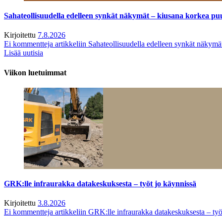
Sahateollisuudella edelleen synkät näkymät – kiusana korkea pu
Kirjoitettu
7.8.2026
Ei kommentteja
artikkeliin Sahateollisuudella edelleen synkät näkym
Lisää uutisia
Viikon luetuimmat
GRK:lle infraurakka datakeskuksesta – työt jo käynnissä
Kirjoitettu
3.8.2026
Ei kommentteja
artikkeliin GRK:lle infraurakka datakeskuksesta – työ