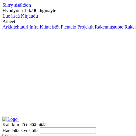
Siirry sisältöön
Hyödynnä 1kk/0€ diginäyte!
Lue lisää
Kirjaudu
Aiheet
Arkkitehtuuri
Infra
Kiinteistöt
Pientalo
Projektit
Rakennustuote
Raken
Kaikki mitä tietää pitää
Hae tältä sivustolta