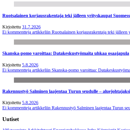
Ruotsalainen korjausrakentaja teki jälleen yrityskaupat Suome
Kirjoitettu
31.7.2026
Ei kommentteja
artikkeliin Ruotsalainen korjausrakentaja teki jälle
Skanska-pomo varoittaa: Datakeskustyömaita uhkaa osaajapula
Kirjoitettu
5.8.2026
Ei kommentteja
artikkeliin Skanska-pomo varoittaa: Datakeskustyöma
Rakennustyö Salminen laajentaa Turun seudulle – aluejohtajaks
Kirjoitettu
5.8.2026
Ei kommentteja
artikkeliin Rakennustyö Salminen laajentaa Turun seu
Uutiset