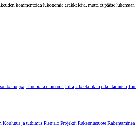
at oikeuden kommentoida lukottomia artikkeleita, mutta et pääse lukemaan l
asuntokauppa
asuntorakentaminen
Infra
talotekniikka
rakentaminen
Tam
n
Koulutus ja tutkimus
Pientalo
Projektit
Rakennustuote
Rakentaminen