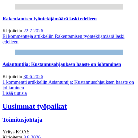
Rakentamisen työntekijämäärä laski edelleen
Kirjoitettu
22.7.2026
Ei kommentteja
artikkeliin Rakentamisen työntekijämäärä laski
edelleen
Asiantuntija: Kustannusohjauksen haaste on johtaminen
Kirjoitettu
30.6.2026
1 kommentti
artikkeliin Asiantuntija: Kustannusohjauksen haaste on
johtaminen
Lisää uutisia
Uusimmat työpaikat
Toimitusjohtaja
Yritys
KOAS
Kirjoitettu
3.8.2026