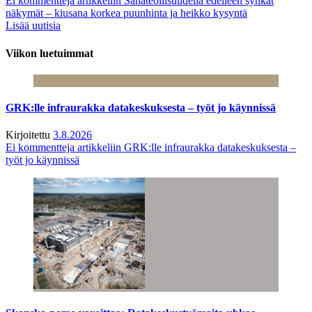
Ei kommentteja
artikkeliin Sahateollisuudella edelleen synkät
näkymät – kiusana korkea puunhinta ja heikko kysyntä
Lisää uutisia
Viikon luetuimmat
GRK:lle infraurakka datakeskuksesta – työt jo käynnissä
Kirjoitettu
3.8.2026
Ei kommentteja
artikkeliin GRK:lle infraurakka datakeskuksesta –
työt jo käynnissä