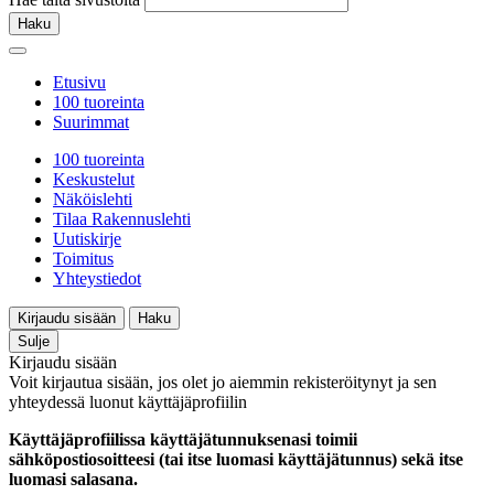
Haku
Etusivu
100 tuoreinta
Suurimmat
100 tuoreinta
Keskustelut
Näköislehti
Tilaa Rakennuslehti
Uutiskirje
Toimitus
Yhteystiedot
Kirjaudu sisään
Haku
Sulje
Kirjaudu sisään
Voit kirjautua sisään, jos olet jo aiemmin rekisteröitynyt ja sen
yhteydessä luonut käyttäjäprofiilin
Käyttäjäprofiilissa käyttäjätunnuksenasi toimii
sähköpostiosoitteesi (tai itse luomasi käyttäjätunnus) sekä itse
luomasi salasana.