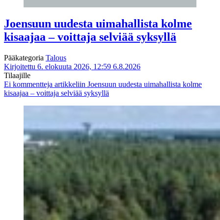
Joensuun uudesta uimahallista kolme
kisaajaa – voittaja selviää syksyllä
Pääkategoria
Talous
Kirjoitettu 6. elokuuta 2026, 12:59
6.8.2026
Tilaajille
Ei kommentteja
artikkeliin Joensuun uudesta uimahallista kolme
kisaajaa – voittaja selviää syksyllä