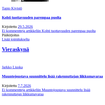
Tapio Kivistö
Kohti tuottavuuden parempaa puolta
Kirjoitettu
29.5.2026
Ei kommentteja
artikkeliin Kohti tuottavuuden parempaa puolta
Pääkirjoitus
Lisää toimitukselta
Vieraskynä
Jarkko Liuska
Muuntojoustava suunnittelu lisää rakennuttajan liikkumavaraa
Kirjoitettu
7.7.2026
Ei kommentteja
artikkeliin Muuntojoustava suunnittelu lisää
rakennuttajan liikkumavaraa