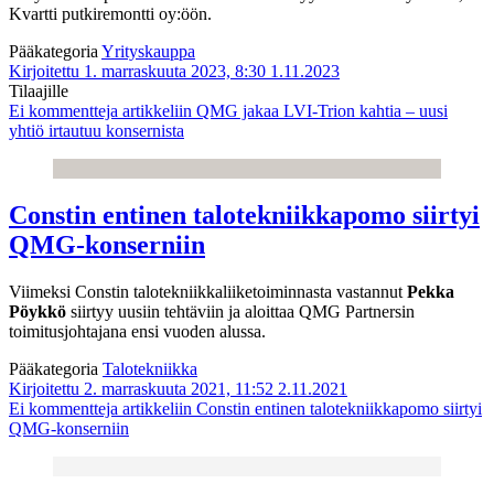
Kvartti putkiremontti oy:öön.
Pääkategoria
Yrityskauppa
Kirjoitettu 1. marraskuuta 2023, 8:30
1.11.2023
Tilaajille
Ei kommentteja
artikkeliin QMG jakaa LVI-Trion kahtia – uusi
yhtiö irtautuu konsernista
Constin entinen talotekniikkapomo siirtyi
QMG-konserniin
Viimeksi Constin talotekniikkaliiketoiminnasta vastannut
Pekka
Pöykkö
siirtyy uusiin tehtäviin ja aloittaa QMG Partnersin
toimitusjohtajana ensi vuoden alussa.
Pääkategoria
Talotekniikka
Kirjoitettu 2. marraskuuta 2021, 11:52
2.11.2021
Ei kommentteja
artikkeliin Constin entinen talotekniikkapomo siirtyi
QMG-konserniin