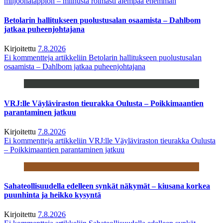
miljoonatappion – miinusta roimasti aiempaa enemmän
Betolarin hallitukseen puolustusalan osaamista – Dahlbom
jatkaa puheenjohtajana
Kirjoitettu
7.8.2026
Ei kommentteja
artikkeliin Betolarin hallitukseen puolustusalan
osaamista – Dahlbom jatkaa puheenjohtajana
VRJ:lle Väyläviraston tieurakka Oulusta – Poikkimaantien
parantaminen jatkuu
Kirjoitettu
7.8.2026
Ei kommentteja
artikkeliin VRJ:lle Väyläviraston tieurakka Oulusta
– Poikkimaantien parantaminen jatkuu
Sahateollisuudella edelleen synkät näkymät – kiusana korkea
puunhinta ja heikko kysyntä
Kirjoitettu
7.8.2026