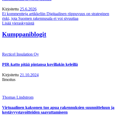
Kirjoitettu
25.6.2026
Ei kommentteja
artikkeliin Digitaalinen riippuvuus on strateginen
riski, jota Suomen rakennusala ei voi sivuuttaa
Lisää vieraskynästä
Kumppaniblogit
Recticel Insulation Oy
PIR-katto pitää pintansa kovillakin keleillä
Kirjoitettu
21.10.2024
Ilmoitus
Thomas Lindstrom
Virtuaalinen kaksonen tuo apua rakennuksien suunnitteluun ja
kestävyystavoitteiden saavuttamiseen