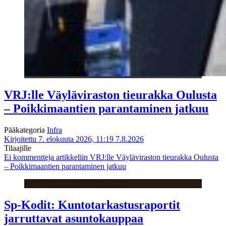
VRJ:lle Väyläviraston tieurakka Oulusta
– Poikkimaantien parantaminen jatkuu
Pääkategoria
Infra
Kirjoitettu 7. elokuuta 2026, 11:19
7.8.2026
Tilaajille
Ei kommentteja
artikkeliin VRJ:lle Väyläviraston tieurakka Oulusta
– Poikkimaantien parantaminen jatkuu
Sp-Kodit: Kuntotarkastusraportit
jarruttavat asuntokauppaa