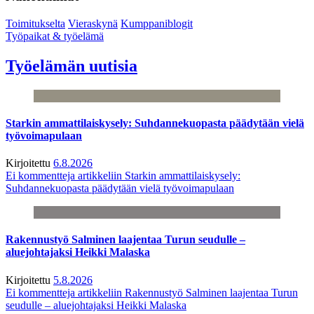
Toimitukselta
Vieraskynä
Kumppaniblogit
Työpaikat & työelämä
Työelämän uutisia
Starkin ammattilaiskysely: Suhdannekuopasta päädytään vielä
työvoimapulaan
Kirjoitettu
6.8.2026
Ei kommentteja
artikkeliin Starkin ammattilaiskysely:
Suhdannekuopasta päädytään vielä työvoimapulaan
Rakennustyö Salminen laajentaa Turun seudulle –
aluejohtajaksi Heikki Malaska
Kirjoitettu
5.8.2026
Ei kommentteja
artikkeliin Rakennustyö Salminen laajentaa Turun
seudulle – aluejohtajaksi Heikki Malaska