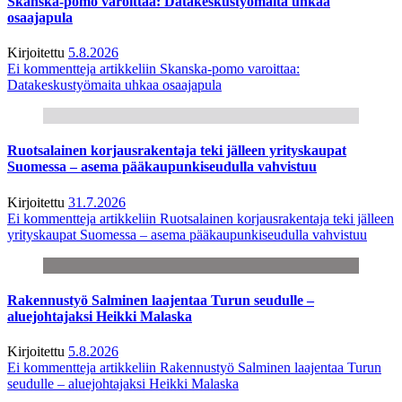
Skanska-pomo varoittaa: Datakeskustyömaita uhkaa
osaajapula
Kirjoitettu
5.8.2026
Ei kommentteja
artikkeliin Skanska-pomo varoittaa:
Datakeskustyömaita uhkaa osaajapula
Ruotsalainen korjausrakentaja teki jälleen yrityskaupat
Suomessa – asema pääkaupunkiseudulla vahvistuu
Kirjoitettu
31.7.2026
Ei kommentteja
artikkeliin Ruotsalainen korjausrakentaja teki jälleen
yrityskaupat Suomessa – asema pääkaupunkiseudulla vahvistuu
Rakennustyö Salminen laajentaa Turun seudulle –
aluejohtajaksi Heikki Malaska
Kirjoitettu
5.8.2026
Ei kommentteja
artikkeliin Rakennustyö Salminen laajentaa Turun
seudulle – aluejohtajaksi Heikki Malaska