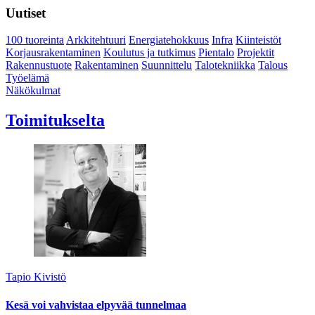
Uutiset
100 tuoreinta
Arkkitehtuuri
Energiatehokkuus
Infra
Kiinteistöt
Korjausrakentaminen
Koulutus ja tutkimus
Pientalo
Projektit
Rakennustuote
Rakentaminen
Suunnittelu
Talotekniikka
Talous
Työelämä
Näkökulmat
Toimitukselta
Tapio Kivistö
Kesä voi vahvistaa elpyvää tunnelmaa