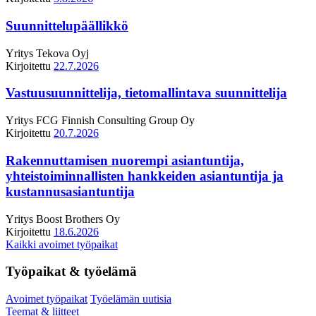
Suunnittelupäällikkö
Yritys
Tekova Oyj
Kirjoitettu
22.7.2026
Vastuusuunnittelija, tietomallintava suunnittelija
Yritys
FCG Finnish Consulting Group Oy
Kirjoitettu
20.7.2026
Rakennuttamisen nuorempi asiantuntija,
yhteistoiminnallisten hankkeiden asiantuntija ja
kustannusasiantuntija
Yritys
Boost Brothers Oy
Kirjoitettu
18.6.2026
Kaikki avoimet työpaikat
Työpaikat & työelämä
Avoimet työpaikat
Työelämän uutisia
Teemat & liitteet