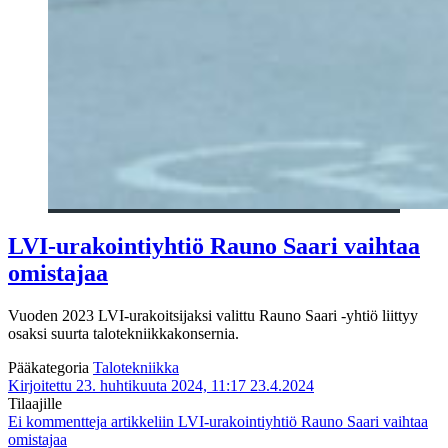
LVI-urakointiyhtiö Rauno Saari vaihtaa
omistajaa
Vuoden 2023 LVI-urakoitsijaksi valittu Rauno Saari -yhtiö liittyy
osaksi suurta talotekniikkakonsernia.
Pääkategoria
Talotekniikka
Kirjoitettu 23. huhtikuuta 2024, 11:17
23.4.2024
Tilaajille
Ei kommentteja
artikkeliin LVI-urakointiyhtiö Rauno Saari vaihtaa
omistajaa