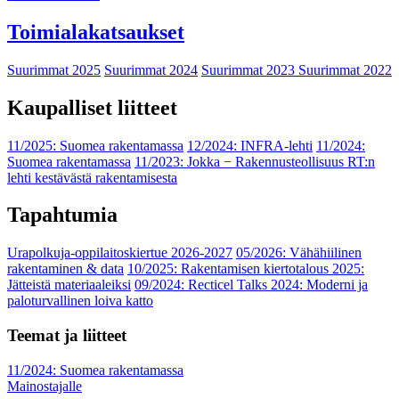
Toimialakatsaukset
Suurimmat 2025
Suurimmat 2024
Suurimmat 2023
Suurimmat 2022
Kaupalliset liitteet
11/2025: Suomea rakentamassa
12/2024: INFRA-lehti
11/2024:
Suomea rakentamassa
11/2023: Jokka − Rakennusteollisuus RT:n
lehti kestävästä rakentamisesta
Tapahtumia
Urapolkuja-oppilaitoskiertue 2026-2027
05/2026: Vähähiilinen
rakentaminen & data
10/2025: Rakentamisen kiertotalous 2025:
Jätteistä materiaaleiksi
09/2024: Recticel Talks 2024: Moderni ja
paloturvallinen loiva katto
Teemat ja liitteet
11/2024: Suomea rakentamassa
Mainostajalle