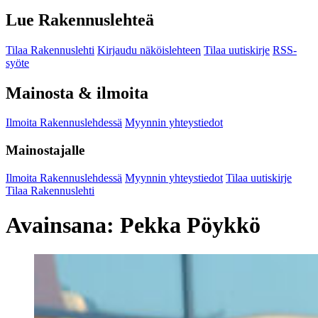
Lue Rakennuslehteä
Tilaa Rakennuslehti
Kirjaudu näköislehteen
Tilaa uutiskirje
RSS-
syöte
Mainosta & ilmoita
Ilmoita Rakennuslehdessä
Myynnin yhteystiedot
Mainostajalle
Ilmoita Rakennuslehdessä
Myynnin yhteystiedot
Tilaa uutiskirje
Tilaa Rakennuslehti
Avainsana:
Pekka Pöykkö