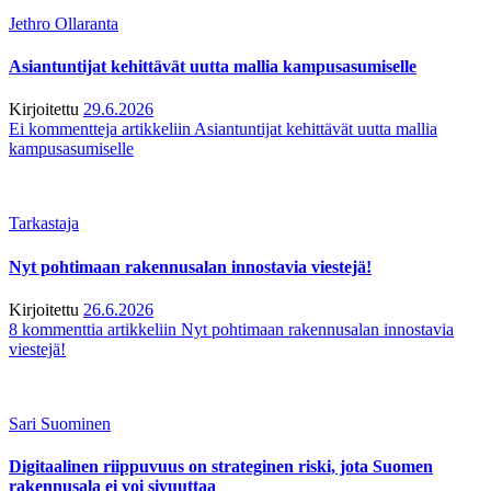
Jethro Ollaranta
Asiantuntijat kehittävät uutta mallia kampusasumiselle
Kirjoitettu
29.6.2026
Ei kommentteja
artikkeliin Asiantuntijat kehittävät uutta mallia
kampusasumiselle
Tarkastaja
Nyt pohtimaan rakennusalan innostavia viestejä!
Kirjoitettu
26.6.2026
8 kommenttia
artikkeliin Nyt pohtimaan rakennusalan innostavia
viestejä!
Sari Suominen
Digitaalinen riippuvuus on strateginen riski, jota Suomen
rakennusala ei voi sivuuttaa