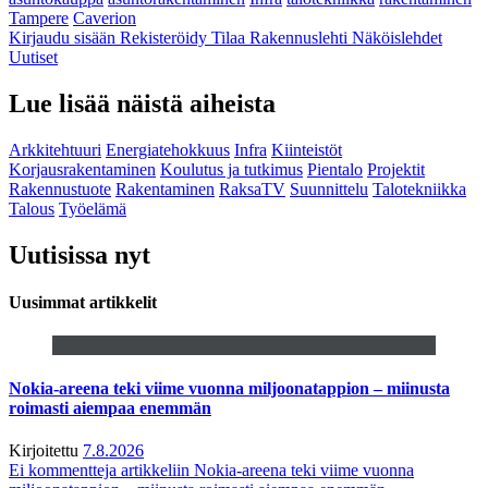
Tampere
Caverion
Kirjaudu sisään
Rekisteröidy
Tilaa Rakennuslehti
Näköislehdet
Uutiset
Lue lisää näistä aiheista
Arkkitehtuuri
Energiatehokkuus
Infra
Kiinteistöt
Korjausrakentaminen
Koulutus ja tutkimus
Pientalo
Projektit
Rakennustuote
Rakentaminen
RaksaTV
Suunnittelu
Talotekniikka
Talous
Työelämä
Uutisissa nyt
Uusimmat artikkelit
Nokia-areena teki viime vuonna miljoonatappion – miinusta
roimasti aiempaa enemmän
Kirjoitettu
7.8.2026
Ei kommentteja
artikkeliin Nokia-areena teki viime vuonna