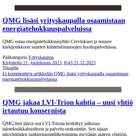
QMG lisäsi yrityskaupalla osaamistaan
energiatehokkuuspalveluissa
QMG ostaa energiatehokkuusyhtiö Cerviuksen ja nousee
kärkijoukkoon suurten kiinteistömassojen huoltopalveluissa.
Pääkategoria
Yrityskauppa
Kirjoitettu 21. joulukuuta 2023, 8:43
21.12.2023
Tilaajille
Ei kommentteja
artikkeliin QMG lisäsi yrityskaupalla osaamistaan
energiatehokkuuspalveluissa
QMG jakaa LVI-Trion kahtia – uusi yhtiö
irtautuu konsernista
QMG:hen jäävä osa LVI-Triosta keskittyy jatkossa
talotekniikkahuoltoon ja palvelu-urakointiin. Sen sijaan
taloyhtiöiden putkiremonttiliiketoiminta myydään uuteen yhtiöön,