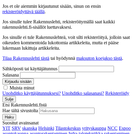
Jos et ole aiemmin kirjautunut sisään, sinun on ensin
rekisteröidyttävä täällä
.
Jos sinulle tulee Rakennuslehti, rekisteröitymällä saat kaikki
rakennuslehti.fi-sisällöt luettavaksesi.
Jos sinulle ei tule Rakennuslehteä, voit silti rekisteröityä, jolloin saat
oikeuden kommentoida lukottomia artikkeleita, mutta et pääse
lukemaan lukittuja artikkeleita.
Tilaa Rakennuslehti tästä
tai hyödynnä
maksuton koejakso tästä
.
Sähköposti tai käyttäjätunnus
Salasana
Kirjaudu sisään
Muista minut
Unohditko käyttäjätunnuksesi?
Unohditko salasanasi?
Rekisteröidy
Sulje
Etsi Rakennuslehti.fistä
Hae tältä sivustolta
Haku
Suositut avainsanat
YIT
SRV
skanska
Helsinki
Tilastokeskus
yrityskauppa
NCC
Espoo
asuntokauppa
asuntorakentaminen
Infra
talotekniikka
rakentaminen