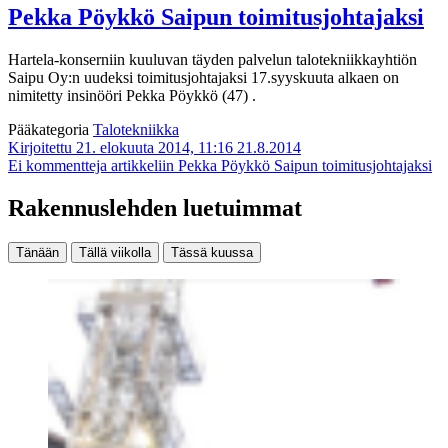
Pekka Pöykkö Saipun toimitusjohtajaksi
Hartela-konserniin kuuluvan täyden palvelun talotekniikkayhtiön
Saipu Oy:n uudeksi toimitusjohtajaksi 17.syyskuuta alkaen on
nimitetty insinööri Pekka Pöykkö (47) .
Pääkategoria
Talotekniikka
Kirjoitettu 21. elokuuta 2014, 11:16
21.8.2014
Ei kommentteja
artikkeliin Pekka Pöykkö Saipun toimitusjohtajaksi
Rakennuslehden luetuimmat
Tänään
Tällä viikolla
Tässä kuussa