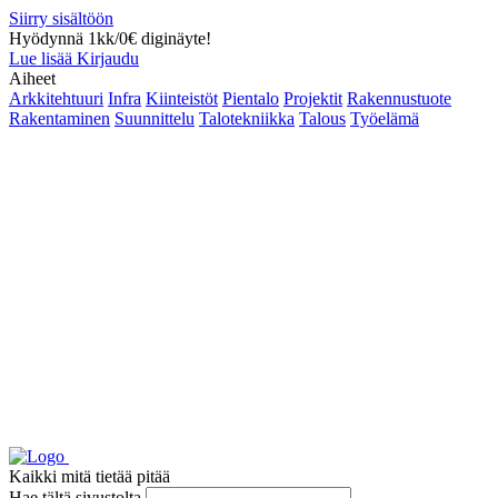
Siirry sisältöön
Hyödynnä 1kk/0€ diginäyte!
Lue lisää
Kirjaudu
Aiheet
Arkkitehtuuri
Infra
Kiinteistöt
Pientalo
Projektit
Rakennustuote
Rakentaminen
Suunnittelu
Talotekniikka
Talous
Työelämä
Kaikki mitä tietää pitää
Hae tältä sivustolta