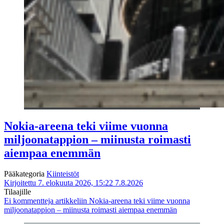
Nokia-areena teki viime vuonna
miljoonatappion – miinusta roimasti
aiempaa enemmän
Pääkategoria
Kiinteistöt
Kirjoitettu 7. elokuuta 2026, 15:22
7.8.2026
Tilaajille
Ei kommentteja
artikkeliin Nokia-areena teki viime vuonna
miljoonatappion – miinusta roimasti aiempaa enemmän