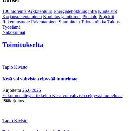
Uutiset
100 tuoreinta
Arkkitehtuuri
Energiatehokkuus
Infra
Kiinteistöt
Korjausrakentaminen
Koulutus ja tutkimus
Pientalo
Projektit
Rakennustuote
Rakentaminen
Suunnittelu
Talotekniikka
Talous
Työelämä
Näkökulmat
Toimitukselta
Tapio Kivistö
Kesä voi vahvistaa elpyvää tunnelmaa
Kirjoitettu
26.6.2026
Ei kommentteja
artikkeliin Kesä voi vahvistaa elpyvää tunnelmaa
Pääkirjoitus
Tapio Kivistö