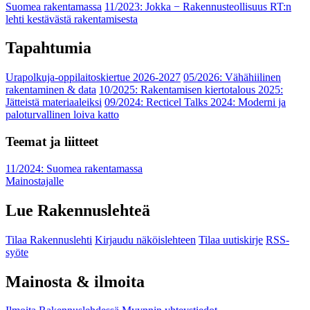
Suomea rakentamassa
11/2023: Jokka − Rakennusteollisuus RT:n
lehti kestävästä rakentamisesta
Tapahtumia
Urapolkuja-oppilaitoskiertue 2026-2027
05/2026: Vähähiilinen
rakentaminen & data
10/2025: Rakentamisen kiertotalous 2025:
Jätteistä materiaaleiksi
09/2024: Recticel Talks 2024: Moderni ja
paloturvallinen loiva katto
Teemat ja liitteet
11/2024: Suomea rakentamassa
Mainostajalle
Lue Rakennuslehteä
Tilaa Rakennuslehti
Kirjaudu näköislehteen
Tilaa uutiskirje
RSS-
syöte
Mainosta & ilmoita