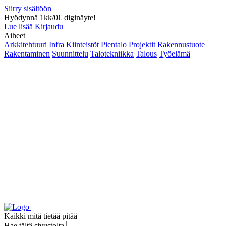
Siirry sisältöön
Hyödynnä 1kk/0€ diginäyte!
Lue lisää
Kirjaudu
Aiheet
Arkkitehtuuri
Infra
Kiinteistöt
Pientalo
Projektit
Rakennustuote
Rakentaminen
Suunnittelu
Talotekniikka
Talous
Työelämä
Kaikki mitä tietää pitää
Hae tältä sivustolta