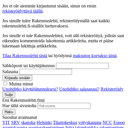
Jos et ole aiemmin kirjautunut sisään, sinun on ensin
rekisteröidyttävä täällä
.
Jos sinulle tulee Rakennuslehti, rekisteröitymällä saat kaikki
rakennuslehti.fi-sisällöt luettavaksesi.
Jos sinulle ei tule Rakennuslehteä, voit silti rekisteröityä, jolloin saat
oikeuden kommentoida lukottomia artikkeleita, mutta et pääse
lukemaan lukittuja artikkeleita.
Tilaa Rakennuslehti tästä
tai hyödynnä
maksuton koejakso tästä
.
Sähköposti tai käyttäjätunnus
Salasana
Kirjaudu sisään
Muista minut
Unohditko käyttäjätunnuksesi?
Unohditko salasanasi?
Rekisteröidy
Sulje
Etsi Rakennuslehti.fistä
Hae tältä sivustolta
Haku
Suositut avainsanat
YIT
SRV
skanska
Helsinki
Tilastokeskus
yrityskauppa
NCC
Espoo
asuntokauppa
asuntorakentaminen
Infra
talotekniikka
rakentaminen