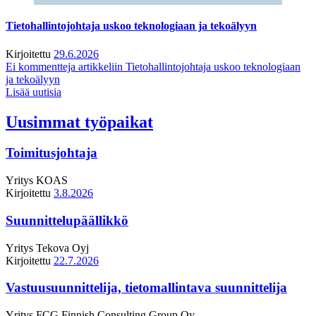
Tietohallintojohtaja uskoo teknologiaan ja tekoälyyn
Kirjoitettu
29.6.2026
Ei kommentteja
artikkeliin Tietohallintojohtaja uskoo teknologiaan
ja tekoälyyn
Lisää uutisia
Uusimmat työpaikat
Toimitusjohtaja
Yritys
KOAS
Kirjoitettu
3.8.2026
Suunnittelupäällikkö
Yritys
Tekova Oyj
Kirjoitettu
22.7.2026
Vastuusuunnittelija, tietomallintava suunnittelija
Yritys
FCG Finnish Consulting Group Oy