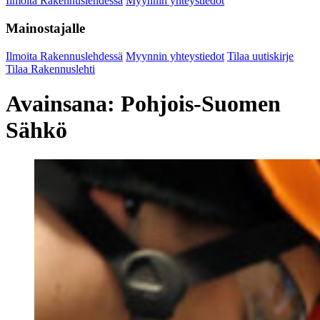
Ilmoita Rakennuslehdessä
Myynnin yhteystiedot
Mainostajalle
Ilmoita Rakennuslehdessä
Myynnin yhteystiedot
Tilaa uutiskirje
Tilaa Rakennuslehti
Avainsana:
Pohjois-Suomen
Sähkö