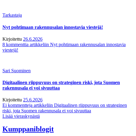
Tarkastaja
Nyt pohtimaan rakennusalan innostavia viestejä!
Kirjoitettu
26.6.2026
8 kommenttia
artikkeliin Nyt pohtimaan rakennusalan innostavia
viestejä!
Sari Suominen
Digitaalinen riippuvuus on strateginen riski, jota Suomen
rakennusala ei voi sivuuttaa
Kirjoitettu
25.6.2026
Ei kommentteja
artikkeliin Digitaalinen riippuvuus on strateginen
riski, jota Suomen rakennusala ei voi sivuuttaa
Lisää vieraskynästä
Kumppaniblogit