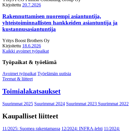
Kirjoitettu
20.7.2026
Rakennuttamisen nuorempi asiantuntija,
yhteistoiminnallisten hankkeiden asiantuntija ja
kustannusasiantuntija
Yritys
Boost Brothers Oy
Kirjoitettu
18.6.2026
Kaikki avoimet työpaikat
Työpaikat & työelämä
Avoimet työpaikat
Työelämän uutisia
Teemat & liitteet
Toimialakatsaukset
Suurimmat 2025
Suurimmat 2024
Suurimmat 2023
Suurimmat 2022
Kaupalliset liitteet
11/2025: Suomea rakentamassa
12/2024: INFRA-lehti
11/2024: