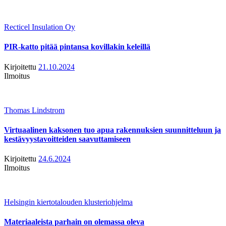
Recticel Insulation Oy
PIR-katto pitää pintansa kovillakin keleillä
Kirjoitettu
21.10.2024
Ilmoitus
Thomas Lindstrom
Virtuaalinen kaksonen tuo apua rakennuksien suunnitteluun ja
kestävyystavoitteiden saavuttamiseen
Kirjoitettu
24.6.2024
Ilmoitus
Helsingin kiertotalouden klusteriohjelma
Materiaaleista parhain on olemassa oleva