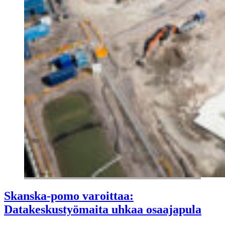
Skanska-pomo varoittaa:
Datakeskustyömaita uhkaa osaajapula