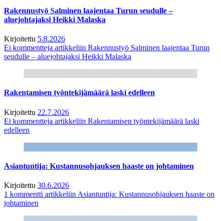
Rakennustyö Salminen laajentaa Turun seudulle –
aluejohtajaksi Heikki Malaska
Kirjoitettu
5.8.2026
Ei kommentteja
artikkeliin Rakennustyö Salminen laajentaa Turun
seudulle – aluejohtajaksi Heikki Malaska
Rakentamisen työntekijämäärä laski edelleen
Kirjoitettu
22.7.2026
Ei kommentteja
artikkeliin Rakentamisen työntekijämäärä laski
edelleen
Asiantuntija: Kustannusohjauksen haaste on johtaminen
Kirjoitettu
30.6.2026
1 kommentti
artikkeliin Asiantuntija: Kustannusohjauksen haaste on
johtaminen