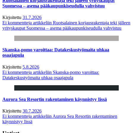
Ruotsalainen korjausrakentaja teki jälleen yrityskaupat
Suomessa – asema pääkaupunkiseudulla vahvistuu
Kirjoitettu
31.7.2026
Ei kommentteja
artikkeliin Ruotsalainen korjausrakentaja teki jälleen
yrityskaupat Suomessa – asema pääkaupunkiseudulla vahvistuu
Skanska-pomo varoittaa: Datakeskustyömaita uhkaa
osaajapula
Kirjoitettu
5.8.2026
Ei kommentteja
artikkeliin Skanska-pomo varoittaa:
Datakeskustyömaita uhkaa osaajapula
Aurora Sea Resortin rakentaminen käynnistyy Iissä
Kirjoitettu
30.7.2026
Ei kommentteja
artikkeliin Aurora Sea Resortin rakentaminen
käynnistyy Iissä