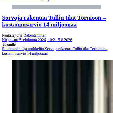
Sorvoja rakentaa Tullin tilat Tornioon –
kustannusarvio 14 miljoonaa
Pääkategoria
Rakentaminen
Kirjoitettu 5. elokuuta 2026, 10:21
5.8.2026
Tilaajille
Ei kommentteja
artikkeliin Sorvoja rakentaa Tullin tilat Tornioon –
kustannusarvio 14 miljoonaa