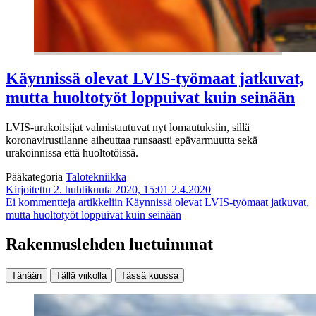
Käynnissä olevat LVIS-työmaat jatkuvat,
mutta huoltotyöt loppuivat kuin seinään
LVIS-urakoitsijat valmistautuvat nyt lomautuksiin, sillä
koronavirustilanne aiheuttaa runsaasti epävarmuutta sekä
urakoinnissa että huoltotöissä.
Pääkategoria
Talotekniikka
Kirjoitettu 2. huhtikuuta 2020, 15:01
2.4.2020
Ei kommentteja
artikkeliin Käynnissä olevat LVIS-työmaat jatkuvat,
mutta huoltotyöt loppuivat kuin seinään
Rakennuslehden luetuimmat
Tänään
Tällä viikolla
Tässä kuussa