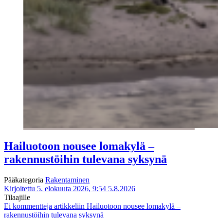
Hailuotoon nousee lomakylä –
rakennustöihin tulevana syksynä
Pääkategoria
Rakentaminen
Kirjoitettu 5. elokuuta 2026, 9:54
5.8.2026
Tilaajille
Ei kommentteja
artikkeliin Hailuotoon nousee lomakylä –
rakennustöihin tulevana syksynä