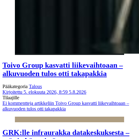
Toivo Group kasvatti liikevaihtoaan –
alkuvuoden tulos otti takapakkia
Pääkategoria
Talous
Kirjoitettu 5. elokuuta 2026, 8:59
5.8.2026
Tilaajille
Ei kommentteja
artikkeliin Toivo Group kasvatti liikevaihtoaan –
alkuvuoden tulos otti takapakkia
GRK:lle infraurakka datakeskuksesta –