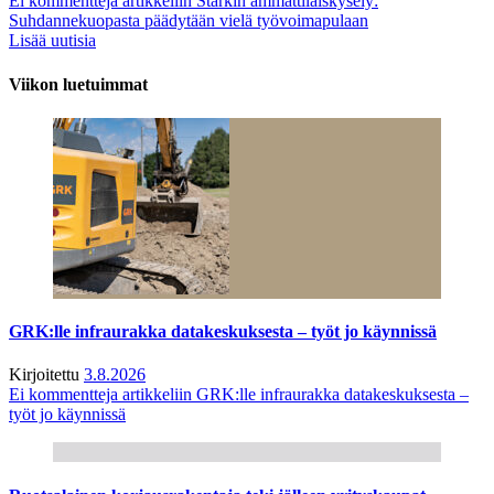
Ei kommentteja
artikkeliin Starkin ammattilaiskysely:
Suhdannekuopasta päädytään vielä työvoimapulaan
Lisää uutisia
Viikon luetuimmat
GRK:lle infraurakka datakeskuksesta – työt jo käynnissä
Kirjoitettu
3.8.2026
Ei kommentteja
artikkeliin GRK:lle infraurakka datakeskuksesta –
työt jo käynnissä