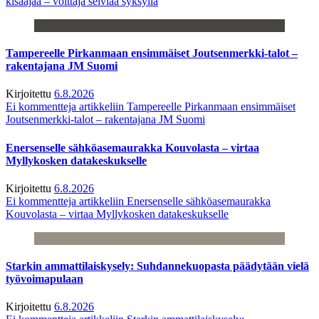
kisaajaa – voittaja selviää syksyllä
Tampereelle Pirkanmaan ensimmäiset Joutsenmerkki-talot –
rakentajana JM Suomi
Kirjoitettu
6.8.2026
Ei kommentteja
artikkeliin Tampereelle Pirkanmaan ensimmäiset
Joutsenmerkki-talot – rakentajana JM Suomi
Enersenselle sähköasemaurakka Kouvolasta – virtaa
Myllykosken datakeskukselle
Kirjoitettu
6.8.2026
Ei kommentteja
artikkeliin Enersenselle sähköasemaurakka
Kouvolasta – virtaa Myllykosken datakeskukselle
Starkin ammattilaiskysely: Suhdannekuopasta päädytään vielä
työvoimapulaan
Kirjoitettu
6.8.2026