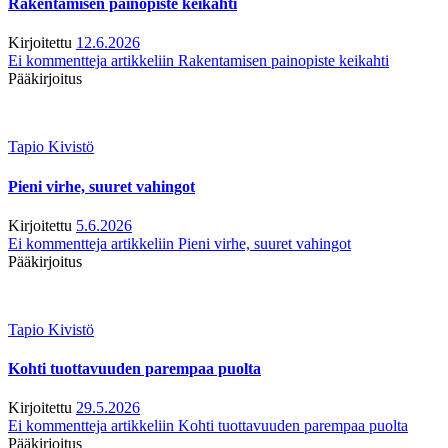
Rakentamisen painopiste keikahti
Kirjoitettu
12.6.2026
Ei kommentteja
artikkeliin Rakentamisen painopiste keikahti
Pääkirjoitus
Tapio Kivistö
Pieni virhe, suuret vahingot
Kirjoitettu
5.6.2026
Ei kommentteja
artikkeliin Pieni virhe, suuret vahingot
Pääkirjoitus
Tapio Kivistö
Kohti tuottavuuden parempaa puolta
Kirjoitettu
29.5.2026
Ei kommentteja
artikkeliin Kohti tuottavuuden parempaa puolta
Pääkirjoitus