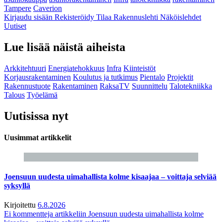
Tampere
Caverion
Kirjaudu sisään
Rekisteröidy
Tilaa Rakennuslehti
Näköislehdet
Uutiset
Lue lisää näistä aiheista
Arkkitehtuuri
Energiatehokkuus
Infra
Kiinteistöt
Korjausrakentaminen
Koulutus ja tutkimus
Pientalo
Projektit
Rakennustuote
Rakentaminen
RaksaTV
Suunnittelu
Talotekniikka
Talous
Työelämä
Uutisissa nyt
Uusimmat artikkelit
Joensuun uudesta uimahallista kolme kisaajaa – voittaja selviää
syksyllä
Kirjoitettu
6.8.2026
Ei kommentteja
artikkeliin Joensuun uudesta uimahallista kolme