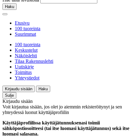
Haku
Etusivu
100 tuoreinta
Suurimmat
100 tuoreinta
Keskustelut
Näköislehti
Tilaa Rakennuslehti
Uutiskirje
Toimitus
Yhteystiedot
Kirjaudu sisään
Haku
Sulje
Kirjaudu sisään
Voit kirjautua sisään, jos olet jo aiemmin rekisteröitynyt ja sen
yhteydessä luonut käyttäjäprofiilin
Käyttäjäprofiilissa käyttäjätunnuksenasi toimii
sähköpostiosoitteesi (tai itse luomasi käyttäjätunnus) sekä itse
luomasi salasana.