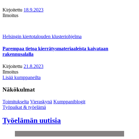
Kirjoitettu
18.9.2023
Ilmoitus
Helsingin kiertotalouden klusteriohjelma
Parempaa tietoa kierrätysmateriaaleista kaivataan
rakennusalalla
Kirjoitettu
21.8.2023
Ilmoitus
Lisää kumppaneilta
Näkökulmat
Toimitukselta
Vieraskynä
Kumppaniblogit
Työpaikat & työelämä
Työelämän uutisia