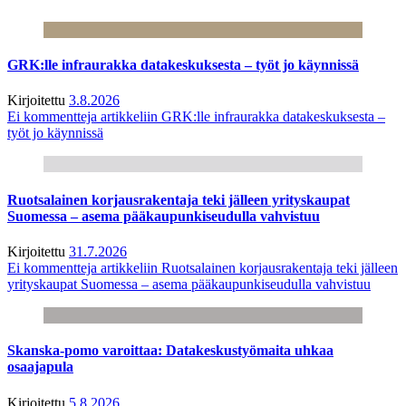
GRK:lle infraurakka datakeskuksesta – työt jo käynnissä
Kirjoitettu
3.8.2026
Ei kommentteja
artikkeliin GRK:lle infraurakka datakeskuksesta –
työt jo käynnissä
Ruotsalainen korjausrakentaja teki jälleen yrityskaupat
Suomessa – asema pääkaupunkiseudulla vahvistuu
Kirjoitettu
31.7.2026
Ei kommentteja
artikkeliin Ruotsalainen korjausrakentaja teki jälleen
yrityskaupat Suomessa – asema pääkaupunkiseudulla vahvistuu
Skanska-pomo varoittaa: Datakeskustyömaita uhkaa
osaajapula
Kirjoitettu
5.8.2026