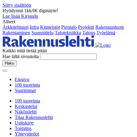
Siirry sisältöön
Hyödynnä 1kk/0€ diginäyte!
Lue lisää
Kirjaudu
Aiheet
Arkkitehtuuri
Infra
Kiinteistöt
Pientalo
Projektit
Rakennustuote
Rakentaminen
Suunnittelu
Talotekniikka
Talous
Työelämä
Kaikki mitä tietää pitää
Hae tältä sivustolta
Haku
Etusivu
100 tuoreinta
Suurimmat
100 tuoreinta
Keskustelut
Näköislehti
Tilaa Rakennuslehti
Uutiskirje
Toimitus
Yhteystiedot