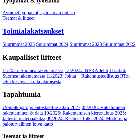
Työpaikat & työelämä
Avoimet työpaikat
Työelämän uutisia
Teemat & liitteet
Toimialakatsaukset
Suurimmat 2025
Suurimmat 2024
Suurimmat 2023
Suurimmat 2022
Kaupalliset liitteet
11/2025: Suomea rakentamassa
12/2024: INFRA-lehti
11/2024:
Suomea rakentamassa
11/2023: Jokka − Rakennusteollisuus RT:n
lehti kestävästä rakentamisesta
Tapahtumia
Urapolkuja-oppilaitoskiertue 2026-2027
05/2026: Vähähiilinen
rakentaminen & data
10/2025: Rakentamisen kiertotalous 2025:
Jätteistä materiaaleiksi
09/2024: Recticel Talks 2024: Moderni ja
paloturvallinen loiva katto
Teemat ja liitteet