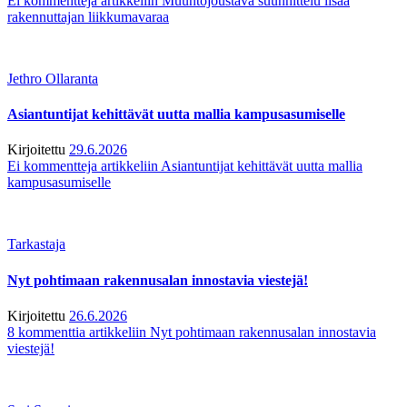
Ei kommentteja
artikkeliin Muuntojoustava suunnittelu lisää
rakennuttajan liikkumavaraa
Jethro Ollaranta
Asiantuntijat kehittävät uutta mallia kampusasumiselle
Kirjoitettu
29.6.2026
Ei kommentteja
artikkeliin Asiantuntijat kehittävät uutta mallia
kampusasumiselle
Tarkastaja
Nyt pohtimaan rakennusalan innostavia viestejä!
Kirjoitettu
26.6.2026
8 kommenttia
artikkeliin Nyt pohtimaan rakennusalan innostavia
viestejä!