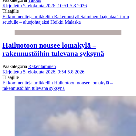
Pääkategoria
Talous
Kirjoitettu 5. elokuuta 2026, 10:51
5.8.2026
Tilaajille
Ei kommentteja
artikkeliin Rakennustyö Salminen laajentaa Turun
seudulle – aluejohtajaksi Heikki Malaska
Hailuotoon nousee lomakylä –
rakennustöihin tulevana syksynä
Pääkategoria
Rakentaminen
Kirjoitettu 5. elokuuta 2026, 9:54
5.8.2026
Tilaajille
Ei kommentteja
artikkeliin Hailuotoon nousee lomakylä –
rakennustöihin tulevana syksynä