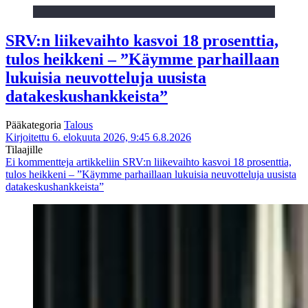
SRV:n liikevaihto kasvoi 18 prosenttia,
tulos heikkeni – ”Käymme parhaillaan
lukuisia neuvotteluja uusista
datakeskushankkeista”
Pääkategoria
Talous
Kirjoitettu 6. elokuuta 2026, 9:45
6.8.2026
Tilaajille
Ei kommentteja
artikkeliin SRV:n liikevaihto kasvoi 18 prosenttia,
tulos heikkeni – ”Käymme parhaillaan lukuisia neuvotteluja uusista
datakeskushankkeista”