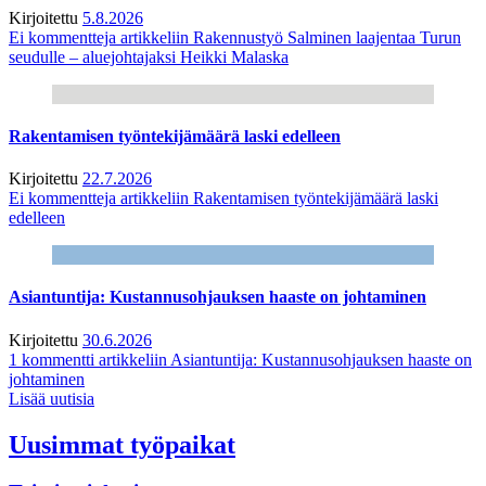
Kirjoitettu
5.8.2026
Ei kommentteja
artikkeliin Rakennustyö Salminen laajentaa Turun
seudulle – aluejohtajaksi Heikki Malaska
Rakentamisen työntekijämäärä laski edelleen
Kirjoitettu
22.7.2026
Ei kommentteja
artikkeliin Rakentamisen työntekijämäärä laski
edelleen
Asiantuntija: Kustannusohjauksen haaste on johtaminen
Kirjoitettu
30.6.2026
1 kommentti
artikkeliin Asiantuntija: Kustannusohjauksen haaste on
johtaminen
Lisää uutisia
Uusimmat työpaikat