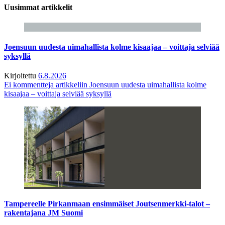
Uusimmat artikkelit
Joensuun uudesta uimahallista kolme kisaajaa – voittaja selviää
syksyllä
Kirjoitettu
6.8.2026
Ei kommentteja
artikkeliin Joensuun uudesta uimahallista kolme
kisaajaa – voittaja selviää syksyllä
Tampereelle Pirkanmaan ensimmäiset Joutsenmerkki-talot –
rakentajana JM Suomi