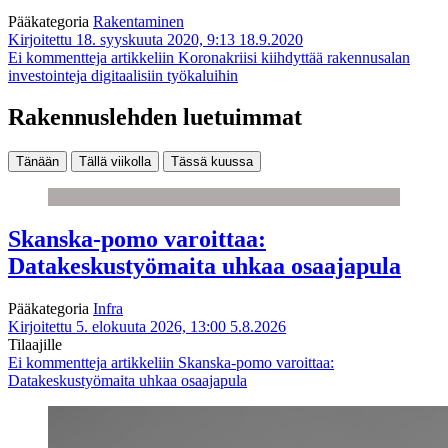
Pääkategoria
Rakentaminen
Kirjoitettu 18. syyskuuta 2020, 9:13
18.9.2020
Ei kommentteja
artikkeliin Koronakriisi kiihdyttää rakennusalan
investointeja digitaalisiin työkaluihin
Rakennuslehden luetuimmat
Tänään
Tällä viikolla
Tässä kuussa
Skanska-pomo varoittaa:
Datakeskustyömaita uhkaa osaajapula
Pääkategoria
Infra
Kirjoitettu 5. elokuuta 2026, 13:00
5.8.2026
Tilaajille
Ei kommentteja
artikkeliin Skanska-pomo varoittaa:
Datakeskustyömaita uhkaa osaajapula