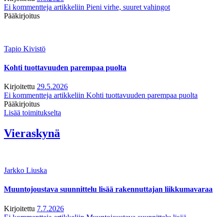
Ei kommentteja
artikkeliin Pieni virhe, suuret vahingot
Pääkirjoitus
Tapio Kivistö
Kohti tuottavuuden parempaa puolta
Kirjoitettu
29.5.2026
Ei kommentteja
artikkeliin Kohti tuottavuuden parempaa puolta
Pääkirjoitus
Lisää toimitukselta
Vieraskynä
Jarkko Liuska
Muuntojoustava suunnittelu lisää rakennuttajan liikkumavaraa
Kirjoitettu
7.7.2026