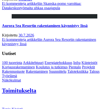
Ei kommentteja
artikkeliin Skanska-pomo varoittaa:
Datakeskustyömaita uhkaa osaajapula
Aurora Sea Resortin rakentaminen käynnistyy Iissä
Kirjoitettu
30.7.2026
Ei kommentteja
artikkeliin Aurora Sea Resortin rakentaminen
käynnistyy Iissä
Uutiset
100 tuoreinta
Arkkitehtuuri
Energiatehokkuus
Infra
Kiinteistöt
Korjausrakentaminen
Koulutus ja tutkimus
Pientalo
Projektit
Rakennustuote
Rakentaminen
Suunnittelu
Talotekniikka
Talous
Työelämä
Näkökulmat
Toimitukselta