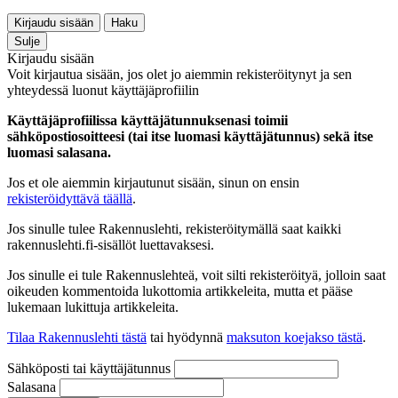
Kirjaudu sisään
Haku
Sulje
Kirjaudu sisään
Voit kirjautua sisään, jos olet jo aiemmin rekisteröitynyt ja sen
yhteydessä luonut käyttäjäprofiilin
Käyttäjäprofiilissa käyttäjätunnuksenasi toimii
sähköpostiosoitteesi (tai itse luomasi käyttäjätunnus) sekä itse
luomasi salasana.
Jos et ole aiemmin kirjautunut sisään, sinun on ensin
rekisteröidyttävä täällä
.
Jos sinulle tulee Rakennuslehti, rekisteröitymällä saat kaikki
rakennuslehti.fi-sisällöt luettavaksesi.
Jos sinulle ei tule Rakennuslehteä, voit silti rekisteröityä, jolloin saat
oikeuden kommentoida lukottomia artikkeleita, mutta et pääse
lukemaan lukittuja artikkeleita.
Tilaa Rakennuslehti tästä
tai hyödynnä
maksuton koejakso tästä
.
Sähköposti tai käyttäjätunnus
Salasana