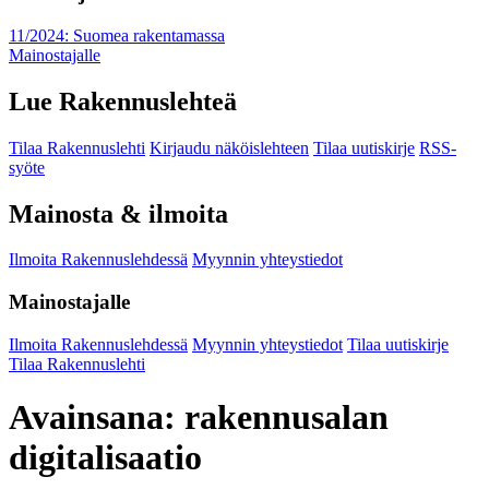
11/2024: Suomea rakentamassa
Mainostajalle
Lue Rakennuslehteä
Tilaa Rakennuslehti
Kirjaudu näköislehteen
Tilaa uutiskirje
RSS-
syöte
Mainosta & ilmoita
Ilmoita Rakennuslehdessä
Myynnin yhteystiedot
Mainostajalle
Ilmoita Rakennuslehdessä
Myynnin yhteystiedot
Tilaa uutiskirje
Tilaa Rakennuslehti
Avainsana:
rakennusalan
digitalisaatio