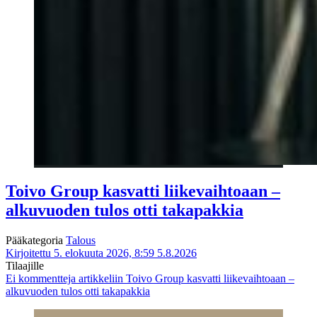
Toivo Group kasvatti liikevaihtoaan –
alkuvuoden tulos otti takapakkia
Pääkategoria
Talous
Kirjoitettu 5. elokuuta 2026, 8:59
5.8.2026
Tilaajille
Ei kommentteja
artikkeliin Toivo Group kasvatti liikevaihtoaan –
alkuvuoden tulos otti takapakkia