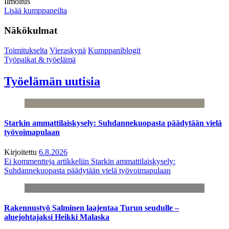
Ilmoitus
Lisää kumppaneilta
Näkökulmat
Toimitukselta
Vieraskynä
Kumppaniblogit
Työpaikat & työelämä
Työelämän uutisia
Starkin ammattilaiskysely: Suhdannekuopasta päädytään vielä
työvoimapulaan
Kirjoitettu
6.8.2026
Ei kommentteja
artikkeliin Starkin ammattilaiskysely:
Suhdannekuopasta päädytään vielä työvoimapulaan
Rakennustyö Salminen laajentaa Turun seudulle –
aluejohtajaksi Heikki Malaska