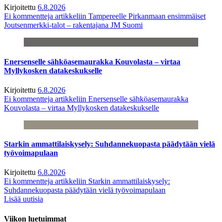
Kirjoitettu
6.8.2026
Ei kommentteja
artikkeliin Tampereelle Pirkanmaan ensimmäiset
Joutsenmerkki-talot – rakentajana JM Suomi
Enersenselle sähköasemaurakka Kouvolasta – virtaa
Myllykosken datakeskukselle
Kirjoitettu
6.8.2026
Ei kommentteja
artikkeliin Enersenselle sähköasemaurakka
Kouvolasta – virtaa Myllykosken datakeskukselle
Starkin ammattilaiskysely: Suhdannekuopasta päädytään vielä
työvoimapulaan
Kirjoitettu
6.8.2026
Ei kommentteja
artikkeliin Starkin ammattilaiskysely:
Suhdannekuopasta päädytään vielä työvoimapulaan
Lisää uutisia
Viikon luetuimmat