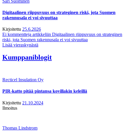
Sari Suominen
Digitaalinen riippuvuus on strateginen riski, jota Suomen
rakennusala ei voi sivuuttaa
Kirjoitettu
25.6.2026
Ei kommentteja
artikkeliin Digitaalinen riippuvuus on strateginen
riski, jota Suomen rakennusala ei voi sivuuttaa
Lisää vieraskynästä
Kumppaniblogit
Recticel Insulation Oy
PIR-katto pitää pintansa kovillakin keleillä
Kirjoitettu
21.10.2024
Ilmoitus
Thomas Lindstrom