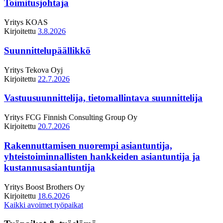
Toimitusjohtaja
Yritys
KOAS
Kirjoitettu
3.8.2026
Suunnittelupäällikkö
Yritys
Tekova Oyj
Kirjoitettu
22.7.2026
Vastuusuunnittelija, tietomallintava suunnittelija
Yritys
FCG Finnish Consulting Group Oy
Kirjoitettu
20.7.2026
Rakennuttamisen nuorempi asiantuntija,
yhteistoiminnallisten hankkeiden asiantuntija ja
kustannusasiantuntija
Yritys
Boost Brothers Oy
Kirjoitettu
18.6.2026
Kaikki avoimet työpaikat