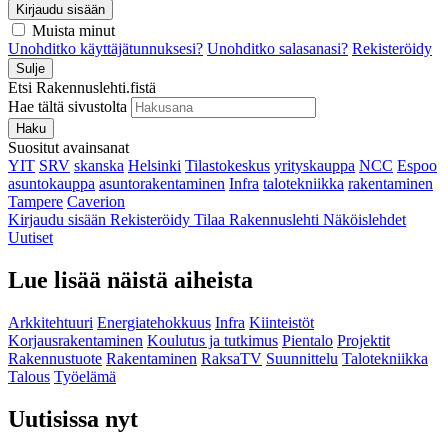
Kirjaudu sisään
Muista minut
Unohditko käyttäjätunnuksesi?
Unohditko salasanasi?
Rekisteröidy
Sulje
Etsi Rakennuslehti.fistä
Hae tältä sivustolta
Haku
Suositut avainsanat
YIT
SRV
skanska
Helsinki
Tilastokeskus
yrityskauppa
NCC
Espoo
asuntokauppa
asuntorakentaminen
Infra
talotekniikka
rakentaminen
Tampere
Caverion
Kirjaudu sisään
Rekisteröidy
Tilaa Rakennuslehti
Näköislehdet
Uutiset
Lue lisää näistä aiheista
Arkkitehtuuri
Energiatehokkuus
Infra
Kiinteistöt
Korjausrakentaminen
Koulutus ja tutkimus
Pientalo
Projektit
Rakennustuote
Rakentaminen
RaksaTV
Suunnittelu
Talotekniikka
Talous
Työelämä
Uutisissa nyt