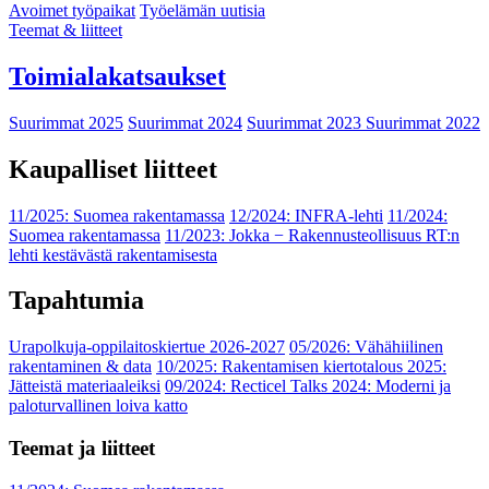
Avoimet työpaikat
Työelämän uutisia
Teemat & liitteet
Toimialakatsaukset
Suurimmat 2025
Suurimmat 2024
Suurimmat 2023
Suurimmat 2022
Kaupalliset liitteet
11/2025: Suomea rakentamassa
12/2024: INFRA-lehti
11/2024:
Suomea rakentamassa
11/2023: Jokka − Rakennusteollisuus RT:n
lehti kestävästä rakentamisesta
Tapahtumia
Urapolkuja-oppilaitoskiertue 2026-2027
05/2026: Vähähiilinen
rakentaminen & data
10/2025: Rakentamisen kiertotalous 2025:
Jätteistä materiaaleiksi
09/2024: Recticel Talks 2024: Moderni ja
paloturvallinen loiva katto
Teemat ja liitteet