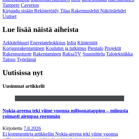
Tampere
Caverion
Kirjaudu sisään
Rekisteröidy
Tilaa Rakennuslehti
Näköislehdet
Uutiset
Lue lisää näistä aiheista
Arkkitehtuuri
Energiatehokkuus
Infra
Kiinteistöt
Korjausrakentaminen
Koulutus ja tutkimus
Pientalo
Projektit
Rakennustuote
Rakentaminen
RaksaTV
Suunnittelu
Talotekniikka
Talous
Työelämä
Uutisissa nyt
Uusimmat artikkelit
Nokia-areena teki viime vuonna miljoonatappion – miinusta
roimasti aiempaa enemmän
Kirjoitettu
7.8.2026
Ei kommentteja
artikkeliin Nokia-areena teki viime vuonna