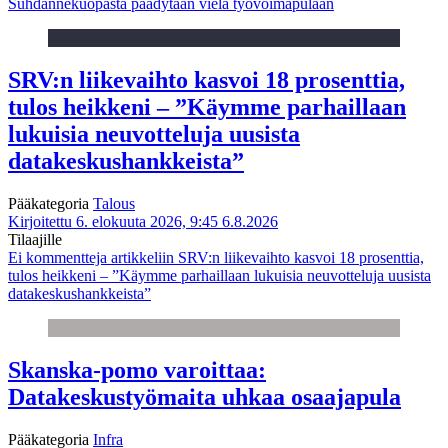
Suhdannekuopasta päädytään vielä työvoimapulaan
SRV:n liikevaihto kasvoi 18 prosenttia,
tulos heikkeni – ”Käymme parhaillaan
lukuisia neuvotteluja uusista
datakeskushankkeista”
Pääkategoria
Talous
Kirjoitettu 6. elokuuta 2026, 9:45
6.8.2026
Tilaajille
Ei kommentteja
artikkeliin SRV:n liikevaihto kasvoi 18 prosenttia,
tulos heikkeni – ”Käymme parhaillaan lukuisia neuvotteluja uusista
datakeskushankkeista”
Skanska-pomo varoittaa:
Datakeskustyömaita uhkaa osaajapula
Pääkategoria
Infra