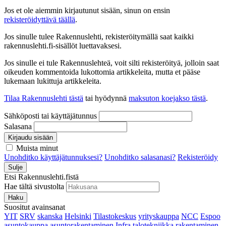
Jos et ole aiemmin kirjautunut sisään, sinun on ensin
rekisteröidyttävä täällä
.
Jos sinulle tulee Rakennuslehti, rekisteröitymällä saat kaikki
rakennuslehti.fi-sisällöt luettavaksesi.
Jos sinulle ei tule Rakennuslehteä, voit silti rekisteröityä, jolloin saat
oikeuden kommentoida lukottomia artikkeleita, mutta et pääse
lukemaan lukittuja artikkeleita.
Tilaa Rakennuslehti tästä
tai hyödynnä
maksuton koejakso tästä
.
Sähköposti tai käyttäjätunnus
Salasana
Kirjaudu sisään
Muista minut
Unohditko käyttäjätunnuksesi?
Unohditko salasanasi?
Rekisteröidy
Sulje
Etsi Rakennuslehti.fistä
Hae tältä sivustolta
Haku
Suositut avainsanat
YIT
SRV
skanska
Helsinki
Tilastokeskus
yrityskauppa
NCC
Espoo
asuntokauppa
asuntorakentaminen
Infra
talotekniikka
rakentaminen