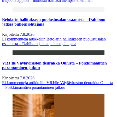
miljoonatappion – miinusta roimasti aiempaa enemmän
Betolarin hallitukseen puolustusalan osaamista – Dahlbom
jatkaa puheenjohtajana
Kirjoitettu
7.8.2026
Ei kommentteja
artikkeliin Betolarin hallitukseen puolustusalan
osaamista – Dahlbom jatkaa puheenjohtajana
VRJ:lle Väyläviraston tieurakka Oulusta – Poikkimaantien
parantaminen jatkuu
Kirjoitettu
7.8.2026
Ei kommentteja
artikkeliin VRJ:lle Väyläviraston tieurakka Oulusta
– Poikkimaantien parantaminen jatkuu