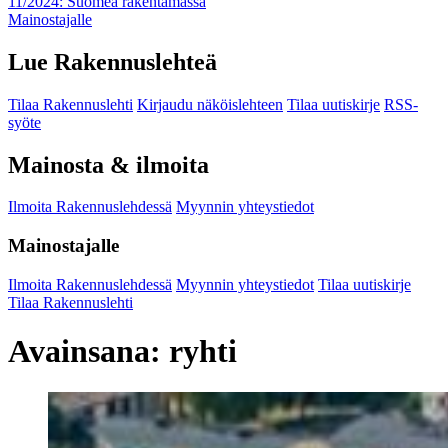
11/2024: Suomea rakentamassa
Mainostajalle
Lue Rakennuslehteä
Tilaa Rakennuslehti
Kirjaudu näköislehteen
Tilaa uutiskirje
RSS-
syöte
Mainosta & ilmoita
Ilmoita Rakennuslehdessä
Myynnin yhteystiedot
Mainostajalle
Ilmoita Rakennuslehdessä
Myynnin yhteystiedot
Tilaa uutiskirje
Tilaa Rakennuslehti
Avainsana:
ryhti