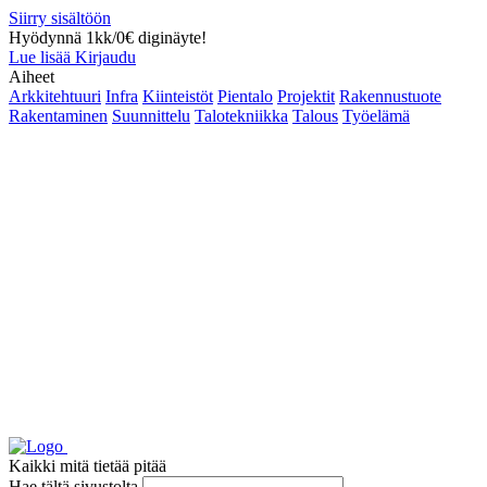
Siirry sisältöön
Hyödynnä 1kk/0€ diginäyte!
Lue lisää
Kirjaudu
Aiheet
Arkkitehtuuri
Infra
Kiinteistöt
Pientalo
Projektit
Rakennustuote
Rakentaminen
Suunnittelu
Talotekniikka
Talous
Työelämä
Kaikki mitä tietää pitää
Hae tältä sivustolta