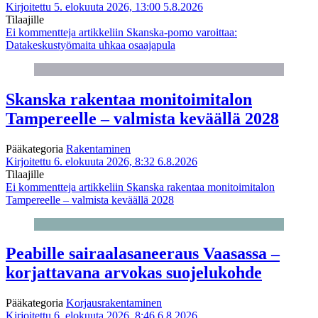
Kirjoitettu 5. elokuuta 2026, 13:00
5.8.2026
Tilaajille
Ei kommentteja
artikkeliin Skanska-pomo varoittaa:
Datakeskustyömaita uhkaa osaajapula
Skanska rakentaa monitoimitalon
Tampereelle – valmista keväällä 2028
Pääkategoria
Rakentaminen
Kirjoitettu 6. elokuuta 2026, 8:32
6.8.2026
Tilaajille
Ei kommentteja
artikkeliin Skanska rakentaa monitoimitalon
Tampereelle – valmista keväällä 2028
Peabille sairaalasaneeraus Vaasassa –
korjattavana arvokas suojelukohde
Pääkategoria
Korjausrakentaminen
Kirjoitettu 6. elokuuta 2026, 8:46
6.8.2026