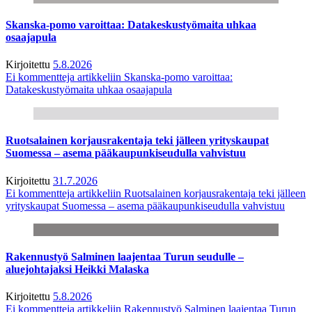
Skanska-pomo varoittaa: Datakeskustyömaita uhkaa
osaajapula
Kirjoitettu
5.8.2026
Ei kommentteja
artikkeliin Skanska-pomo varoittaa:
Datakeskustyömaita uhkaa osaajapula
Ruotsalainen korjausrakentaja teki jälleen yrityskaupat
Suomessa – asema pääkaupunkiseudulla vahvistuu
Kirjoitettu
31.7.2026
Ei kommentteja
artikkeliin Ruotsalainen korjausrakentaja teki jälleen
yrityskaupat Suomessa – asema pääkaupunkiseudulla vahvistuu
Rakennustyö Salminen laajentaa Turun seudulle –
aluejohtajaksi Heikki Malaska
Kirjoitettu
5.8.2026
Ei kommentteja
artikkeliin Rakennustyö Salminen laajentaa Turun