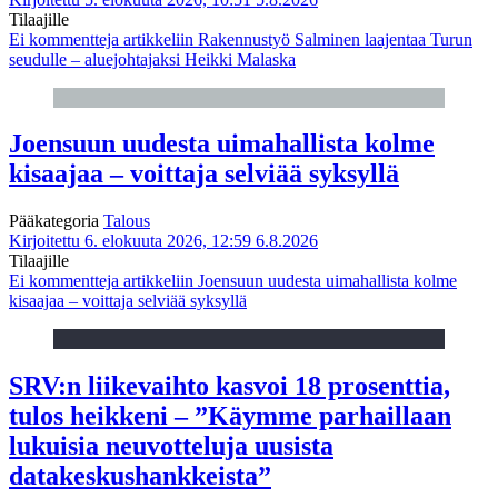
Tilaajille
Ei kommentteja
artikkeliin Rakennustyö Salminen laajentaa Turun
seudulle – aluejohtajaksi Heikki Malaska
Joensuun uudesta uimahallista kolme
kisaajaa – voittaja selviää syksyllä
Pääkategoria
Talous
Kirjoitettu 6. elokuuta 2026, 12:59
6.8.2026
Tilaajille
Ei kommentteja
artikkeliin Joensuun uudesta uimahallista kolme
kisaajaa – voittaja selviää syksyllä
SRV:n liikevaihto kasvoi 18 prosenttia,
tulos heikkeni – ”Käymme parhaillaan
lukuisia neuvotteluja uusista
datakeskushankkeista”