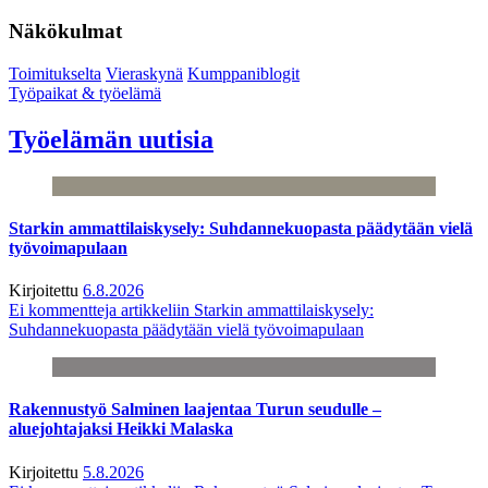
Näkökulmat
Toimitukselta
Vieraskynä
Kumppaniblogit
Työpaikat & työelämä
Työelämän uutisia
Starkin ammattilaiskysely: Suhdannekuopasta päädytään vielä
työvoimapulaan
Kirjoitettu
6.8.2026
Ei kommentteja
artikkeliin Starkin ammattilaiskysely:
Suhdannekuopasta päädytään vielä työvoimapulaan
Rakennustyö Salminen laajentaa Turun seudulle –
aluejohtajaksi Heikki Malaska
Kirjoitettu
5.8.2026