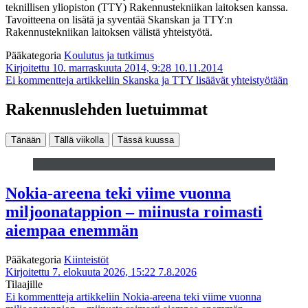
teknillisen yliopiston (TTY) Rakennustekniikan laitoksen kanssa.
Tavoitteena on lisätä ja syventää Skanskan ja TTY:n
Rakennustekniikan laitoksen välistä yhteistyötä.
Pääkategoria
Koulutus ja tutkimus
Kirjoitettu 10. marraskuuta 2014, 9:28
10.11.2014
Ei kommentteja
artikkeliin Skanska ja TTY lisäävät yhteistyötään
Rakennuslehden luetuimmat
Tänään
Tällä viikolla
Tässä kuussa
Nokia-areena teki viime vuonna
miljoonatappion – miinusta roimasti
aiempaa enemmän
Pääkategoria
Kiinteistöt
Kirjoitettu 7. elokuuta 2026, 15:22
7.8.2026
Tilaajille
Ei kommentteja
artikkeliin Nokia-areena teki viime vuonna