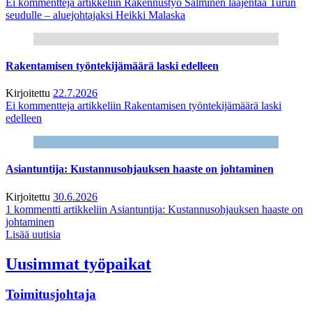
Ei kommentteja
artikkeliin Rakennustyö Salminen laajentaa Turun
seudulle – aluejohtajaksi Heikki Malaska
Rakentamisen työntekijämäärä laski edelleen
Kirjoitettu
22.7.2026
Ei kommentteja
artikkeliin Rakentamisen työntekijämäärä laski
edelleen
Asiantuntija: Kustannusohjauksen haaste on johtaminen
Kirjoitettu
30.6.2026
1 kommentti
artikkeliin Asiantuntija: Kustannusohjauksen haaste on
johtaminen
Lisää uutisia
Uusimmat työpaikat
Toimitusjohtaja