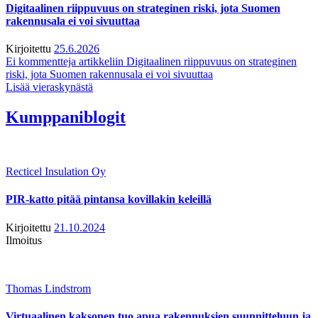
Digitaalinen riippuvuus on strateginen riski, jota Suomen
rakennusala ei voi sivuuttaa
Kirjoitettu
25.6.2026
Ei kommentteja
artikkeliin Digitaalinen riippuvuus on strateginen
riski, jota Suomen rakennusala ei voi sivuuttaa
Lisää vieraskynästä
Kumppaniblogit
Recticel Insulation Oy
PIR-katto pitää pintansa kovillakin keleillä
Kirjoitettu
21.10.2024
Ilmoitus
Thomas Lindstrom
Virtuaalinen kaksonen tuo apua rakennuksien suunnitteluun ja