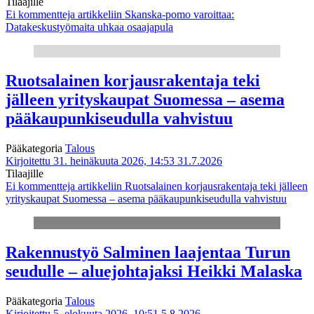
Tilaajille
Ei kommentteja
artikkeliin Skanska-pomo varoittaa:
Datakeskustyömaita uhkaa osaajapula
Ruotsalainen korjausrakentaja teki
jälleen yrityskaupat Suomessa – asema
pääkaupunkiseudulla vahvistuu
Pääkategoria
Talous
Kirjoitettu 31. heinäkuuta 2026, 14:53
31.7.2026
Tilaajille
Ei kommentteja
artikkeliin Ruotsalainen korjausrakentaja teki jälleen
yrityskaupat Suomessa – asema pääkaupunkiseudulla vahvistuu
Rakennustyö Salminen laajentaa Turun
seudulle – aluejohtajaksi Heikki Malaska
Pääkategoria
Talous
Kirjoitettu 5. elokuuta 2026, 10:51
5.8.2026