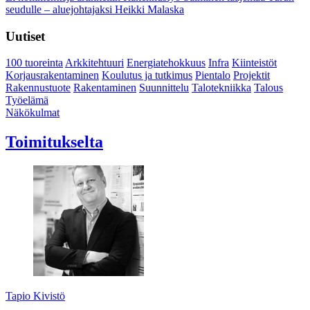
seudulle – aluejohtajaksi Heikki Malaska
Uutiset
100 tuoreinta
Arkkitehtuuri
Energiatehokkuus
Infra
Kiinteistöt
Korjausrakentaminen
Koulutus ja tutkimus
Pientalo
Projektit
Rakennustuote
Rakentaminen
Suunnittelu
Talotekniikka
Talous
Työelämä
Näkökulmat
Toimitukselta
Tapio Kivistö