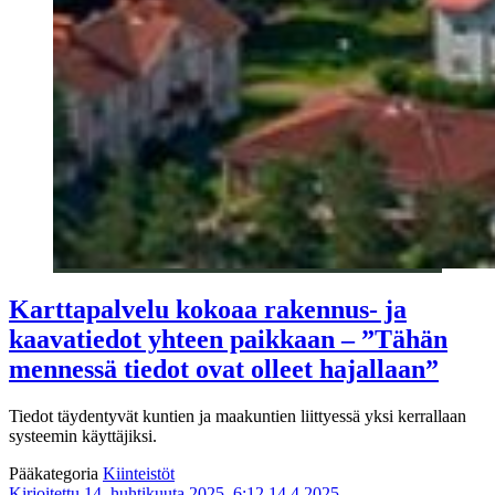
Karttapalvelu kokoaa rakennus- ja
kaavatiedot yhteen paikkaan – ”Tähän
mennessä tiedot ovat olleet hajallaan”
Tiedot täydentyvät kuntien ja maakuntien liittyessä yksi kerrallaan
systeemin käyttäjiksi.
Pääkategoria
Kiinteistöt
Kirjoitettu 14. huhtikuuta 2025, 6:12
14.4.2025