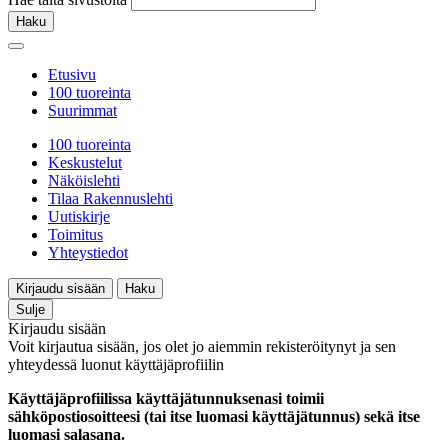
Haku
Etusivu
100 tuoreinta
Suurimmat
100 tuoreinta
Keskustelut
Näköislehti
Tilaa Rakennuslehti
Uutiskirje
Toimitus
Yhteystiedot
Kirjaudu sisään
Haku
Sulje
Kirjaudu sisään
Voit kirjautua sisään, jos olet jo aiemmin rekisteröitynyt ja sen
yhteydessä luonut käyttäjäprofiilin
Käyttäjäprofiilissa käyttäjätunnuksenasi toimii
sähköpostiosoitteesi (tai itse luomasi käyttäjätunnus) sekä itse
luomasi salasana.