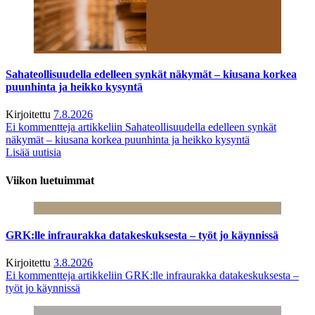
Sahateollisuudella edelleen synkät näkymät – kiusana korkea
puunhinta ja heikko kysyntä
Kirjoitettu
7.8.2026
Ei kommentteja
artikkeliin Sahateollisuudella edelleen synkät
näkymät – kiusana korkea puunhinta ja heikko kysyntä
Lisää uutisia
Viikon luetuimmat
GRK:lle infraurakka datakeskuksesta – työt jo käynnissä
Kirjoitettu
3.8.2026
Ei kommentteja
artikkeliin GRK:lle infraurakka datakeskuksesta –
työt jo käynnissä