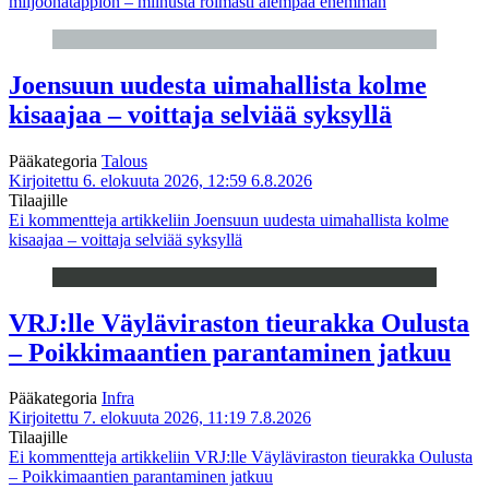
miljoonatappion – miinusta roimasti aiempaa enemmän
Joensuun uudesta uimahallista kolme
kisaajaa – voittaja selviää syksyllä
Pääkategoria
Talous
Kirjoitettu 6. elokuuta 2026, 12:59
6.8.2026
Tilaajille
Ei kommentteja
artikkeliin Joensuun uudesta uimahallista kolme
kisaajaa – voittaja selviää syksyllä
VRJ:lle Väyläviraston tieurakka Oulusta
– Poikkimaantien parantaminen jatkuu
Pääkategoria
Infra
Kirjoitettu 7. elokuuta 2026, 11:19
7.8.2026
Tilaajille
Ei kommentteja
artikkeliin VRJ:lle Väyläviraston tieurakka Oulusta
– Poikkimaantien parantaminen jatkuu