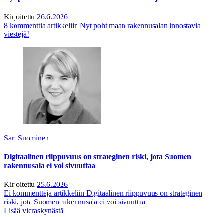
Kirjoitettu
26.6.2026
8 kommenttia
artikkeliin Nyt pohtimaan rakennusalan innostavia
viestejä!
Sari Suominen
Digitaalinen riippuvuus on strateginen riski, jota Suomen
rakennusala ei voi sivuuttaa
Kirjoitettu
25.6.2026
Ei kommentteja
artikkeliin Digitaalinen riippuvuus on strateginen
riski, jota Suomen rakennusala ei voi sivuuttaa
Lisää vieraskynästä