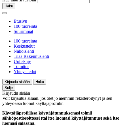
Haku
Etusivu
100 tuoreinta
Suurimmat
100 tuoreinta
Keskustelut
Näköislehti
Tilaa Rakennuslehti
Uutiskirje
Toimitus
Yhteystiedot
Kirjaudu sisään
Haku
Sulje
Kirjaudu sisään
Voit kirjautua sisään, jos olet jo aiemmin rekisteröitynyt ja sen
yhteydessä luonut käyttäjäprofiilin
Käyttäjäprofiilissa käyttäjätunnuksenasi toimii
sähköpostiosoitteesi (tai itse luomasi käyttäjätunnus) sekä itse
luomasi salasana.