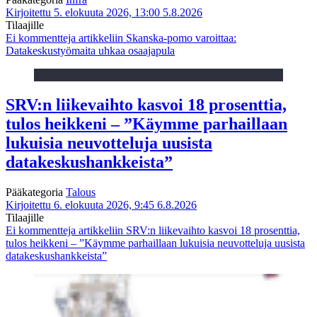
Kirjoitettu 5. elokuuta 2026, 13:00
5.8.2026
Tilaajille
Ei kommentteja
artikkeliin Skanska-pomo varoittaa:
Datakeskustyömaita uhkaa osaajapula
SRV:n liikevaihto kasvoi 18 prosenttia,
tulos heikkeni – ”Käymme parhaillaan
lukuisia neuvotteluja uusista
datakeskushankkeista”
Pääkategoria
Talous
Kirjoitettu 6. elokuuta 2026, 9:45
6.8.2026
Tilaajille
Ei kommentteja
artikkeliin SRV:n liikevaihto kasvoi 18 prosenttia,
tulos heikkeni – ”Käymme parhaillaan lukuisia neuvotteluja uusista
datakeskushankkeista”