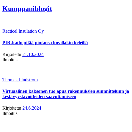
Kumppaniblogit
Recticel Insulation Oy
PIR-katto pitää pintansa kovillakin keleillä
Kirjoitettu
21.10.2024
Ilmoitus
Thomas Lindstrom
Virtuaalinen kaksonen tuo apua rakennuksien suunnitteluun ja
kestävyystavoitteiden saavuttamiseen
Kirjoitettu
24.6.2024
Ilmoitus