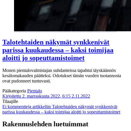
Talotehtaiden näkymät synkkenivät
parissa kuukaudessa – kaksi toimijaa
aloitti jo sopeuttamistoimet
Monen pientalovalmistajan suhdanteissa tapahtui täyskäännös
kesälomakauden päätteksi. Odotukset tämän vuoden tuotannosta
ovat pudonneet tuntuvasti.
Pääkategoria
Pientalo
Kirjoitettu 2. marraskuuta 2022, 6:15
2.11.2022
Tilaajille
Ei kommentteja
artikkeliin Talotehtaiden näkymät synkkenivät
parissa kuukaudessa – kaksi toimijaa aloitti jo sopeuttamistoimet
Rakennuslehden luetuimmat