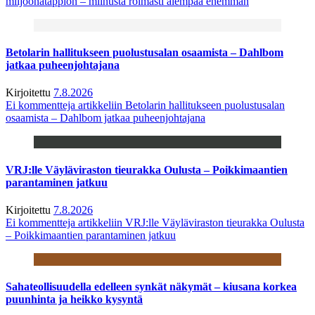
miljoonatappion – miinusta roimasti aiempaa enemmän
Betolarin hallitukseen puolustusalan osaamista – Dahlbom
jatkaa puheenjohtajana
Kirjoitettu
7.8.2026
Ei kommentteja
artikkeliin Betolarin hallitukseen puolustusalan
osaamista – Dahlbom jatkaa puheenjohtajana
VRJ:lle Väyläviraston tieurakka Oulusta – Poikkimaantien
parantaminen jatkuu
Kirjoitettu
7.8.2026
Ei kommentteja
artikkeliin VRJ:lle Väyläviraston tieurakka Oulusta
– Poikkimaantien parantaminen jatkuu
Sahateollisuudella edelleen synkät näkymät – kiusana korkea
puunhinta ja heikko kysyntä