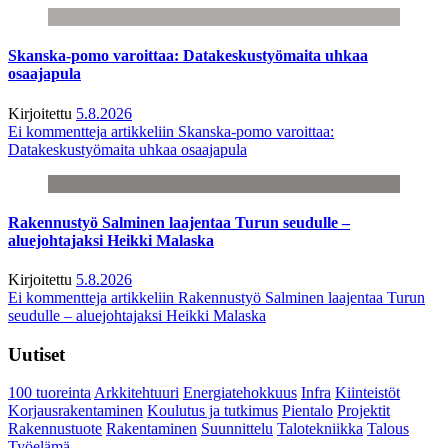
Skanska-pomo varoittaa: Datakeskustyömaita uhkaa
osaajapula
Kirjoitettu
5.8.2026
Ei kommentteja
artikkeliin Skanska-pomo varoittaa:
Datakeskustyömaita uhkaa osaajapula
Rakennustyö Salminen laajentaa Turun seudulle –
aluejohtajaksi Heikki Malaska
Kirjoitettu
5.8.2026
Ei kommentteja
artikkeliin Rakennustyö Salminen laajentaa Turun
seudulle – aluejohtajaksi Heikki Malaska
Uutiset
100 tuoreinta
Arkkitehtuuri
Energiatehokkuus
Infra
Kiinteistöt
Korjausrakentaminen
Koulutus ja tutkimus
Pientalo
Projektit
Rakennustuote
Rakentaminen
Suunnittelu
Talotekniikka
Talous
Työelämä