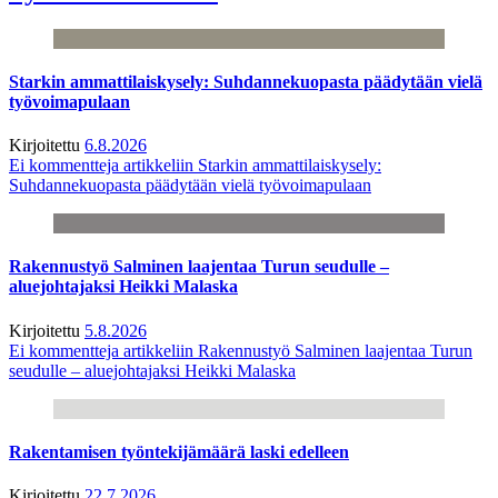
Starkin ammattilaiskysely: Suhdannekuopasta päädytään vielä
työvoimapulaan
Kirjoitettu
6.8.2026
Ei kommentteja
artikkeliin Starkin ammattilaiskysely:
Suhdannekuopasta päädytään vielä työvoimapulaan
Rakennustyö Salminen laajentaa Turun seudulle –
aluejohtajaksi Heikki Malaska
Kirjoitettu
5.8.2026
Ei kommentteja
artikkeliin Rakennustyö Salminen laajentaa Turun
seudulle – aluejohtajaksi Heikki Malaska
Rakentamisen työntekijämäärä laski edelleen
Kirjoitettu
22.7.2026