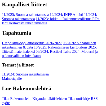
Kaupalliset liitteet
11/2025: Suomea rakentamassa
12/2024: INFRA-lehti
11/2024:
Suomea rakentamassa
11/2023: Jokka − Rakennusteollisuus RT:n
lehti kestävästä rakentamisesta
Tapahtumia
Urapolkuja-oppilaitoskiertue 2026-2027
05/2026: Vähähiilinen
rakentaminen & data
10/2025: Rakentamisen kiertotalous 2025:
Jätteistä materiaaleiksi
09/2024: Recticel Talks 2024: Moderni ja
paloturvallinen loiva katto
Teemat ja liitteet
11/2024: Suomea rakentamassa
Mainostajalle
Lue Rakennuslehteä
Tilaa Rakennuslehti
Kirjaudu näköislehteen
Tilaa uutiskirje
RSS-
syöte