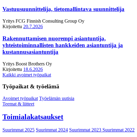
Vastuusuunnittelija, tietomallintava suunnittelija
Yritys
FCG Finnish Consulting Group Oy
Kirjoitettu
20.7.2026
Rakennuttamisen nuorempi asiantuntija,
yhteistoiminnallisten hankkeiden asiantuntija ja
kustannusasiantuntija
Yritys
Boost Brothers Oy
Kirjoitettu
18.6.2026
Kaikki avoimet työpaikat
Työpaikat & työelämä
Avoimet työpaikat
Työelämän uutisia
Teemat & liitteet
Toimialakatsaukset
Suurimmat 2025
Suurimmat 2024
Suurimmat 2023
Suurimmat 2022