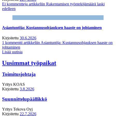
Ei kommentteja
artikkeliin Rakentamisen työntekijämäärä laski
edelleen
Asiantuntija: Kustannusohjauksen haaste on johtaminen
Kirjoitettu
30.6.2026
1 kommentti
artikkeliin Asiantuntija: Kustannusohjauksen haaste on
johtaminen
Lisää uutisia
Uusimmat työpaikat
Toimitusjohtaja
Yritys
KOAS
Kirjoitettu
3.8.2026
Suunnittelupäällikkö
Yritys
Tekova Oyj
Kirjoitettu
22.7.2026