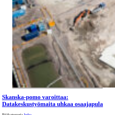
Skanska-pomo varoittaa:
Datakeskustyömaita uhkaa osaajapula
Pääkategoria
Infra