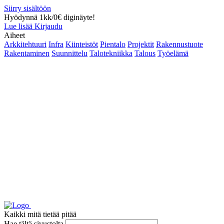
Siirry sisältöön
Hyödynnä 1kk/0€ diginäyte!
Lue lisää
Kirjaudu
Aiheet
Arkkitehtuuri
Infra
Kiinteistöt
Pientalo
Projektit
Rakennustuote
Rakentaminen
Suunnittelu
Talotekniikka
Talous
Työelämä
Kaikki mitä tietää pitää
Hae tältä sivustolta