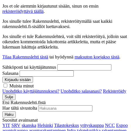
Jos et ole aiemmin kirjautunut sisään, sinun on ensin
rekisteröidyttävä täällä
.
Jos sinulle tulee Rakennuslehti, rekisteröitymällä saat kaikki
rakennuslehti.fi-sisällöt luettavaksesi.
Jos sinulle ei tule Rakennuslehteä, voit silti rekisteröityä, jolloin saat
oikeuden kommentoida lukottomia artikkeleita, mutta et pääse
lukemaan lukittuja artikkeleita.
Tilaa Rakennuslehti tästä
tai hyödynnä
maksuton koejakso tästä
.
Sähköposti tai käyttäjätunnus
Salasana
Kirjaudu sisään
Muista minut
Unohditko käyttäjätunnuksesi?
Unohditko salasanasi?
Rekisteröidy
Sulje
Etsi Rakennuslehti.fistä
Hae tältä sivustolta
Haku
Suositut avainsanat
YIT
SRV
skanska
Helsinki
Tilastokeskus
yrityskauppa
NCC
Espoo
asuntokauppa
asuntorakentaminen
Infra
talotekniikka
rakentaminen