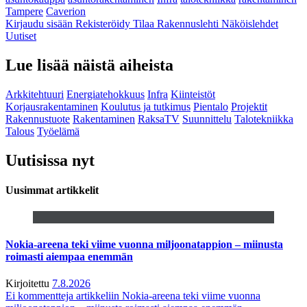
Tampere
Caverion
Kirjaudu sisään
Rekisteröidy
Tilaa Rakennuslehti
Näköislehdet
Uutiset
Lue lisää näistä aiheista
Arkkitehtuuri
Energiatehokkuus
Infra
Kiinteistöt
Korjausrakentaminen
Koulutus ja tutkimus
Pientalo
Projektit
Rakennustuote
Rakentaminen
RaksaTV
Suunnittelu
Talotekniikka
Talous
Työelämä
Uutisissa nyt
Uusimmat artikkelit
Nokia-areena teki viime vuonna miljoonatappion – miinusta
roimasti aiempaa enemmän
Kirjoitettu
7.8.2026
Ei kommentteja
artikkeliin Nokia-areena teki viime vuonna