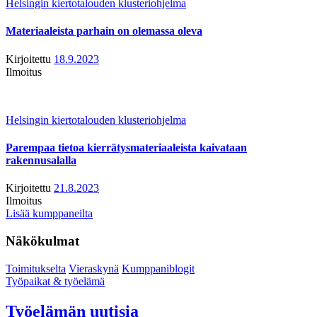
Helsingin kiertotalouden klusteriohjelma
Materiaaleista parhain on olemassa oleva
Kirjoitettu
18.9.2023
Ilmoitus
Helsingin kiertotalouden klusteriohjelma
Parempaa tietoa kierrätysmateriaaleista kaivataan
rakennusalalla
Kirjoitettu
21.8.2023
Ilmoitus
Lisää kumppaneilta
Näkökulmat
Toimitukselta
Vieraskynä
Kumppaniblogit
Työpaikat & työelämä
Työelämän uutisia