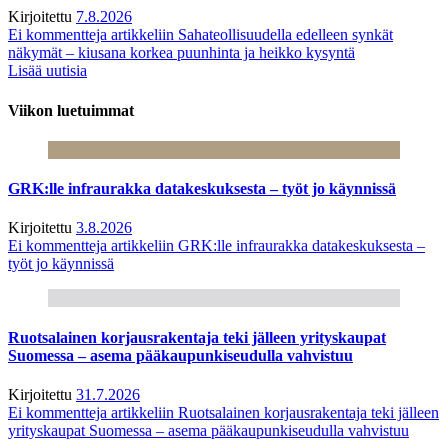
Kirjoitettu
7.8.2026
Ei kommentteja
artikkeliin Sahateollisuudella edelleen synkät
näkymät – kiusana korkea puunhinta ja heikko kysyntä
Lisää uutisia
Viikon luetuimmat
GRK:lle infraurakka datakeskuksesta – työt jo käynnissä
Kirjoitettu
3.8.2026
Ei kommentteja
artikkeliin GRK:lle infraurakka datakeskuksesta –
työt jo käynnissä
Ruotsalainen korjausrakentaja teki jälleen yrityskaupat
Suomessa – asema pääkaupunkiseudulla vahvistuu
Kirjoitettu
31.7.2026
Ei kommentteja
artikkeliin Ruotsalainen korjausrakentaja teki jälleen
yrityskaupat Suomessa – asema pääkaupunkiseudulla vahvistuu