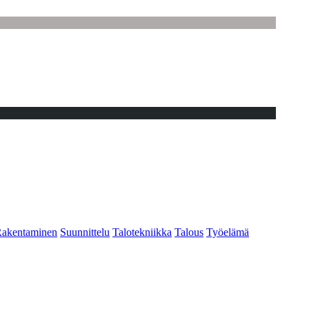
akentaminen
Suunnittelu
Talotekniikka
Talous
Työelämä