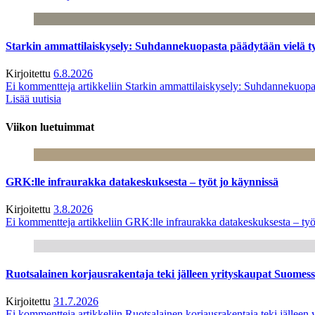
Starkin ammattilaiskysely: Suhdannekuopasta päädytään vielä 
Kirjoitettu
6.8.2026
Ei kommentteja
artikkeliin Starkin ammattilaiskysely: Suhdannekuop
Lisää uutisia
Viikon luetuimmat
GRK:lle infraurakka datakeskuksesta – työt jo käynnissä
Kirjoitettu
3.8.2026
Ei kommentteja
artikkeliin GRK:lle infraurakka datakeskuksesta – työ
Ruotsalainen korjausrakentaja teki jälleen yrityskaupat Suome
Kirjoitettu
31.7.2026
Ei kommentteja
artikkeliin Ruotsalainen korjausrakentaja teki jälle