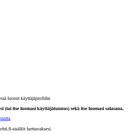
ssä luonut käyttäjäprofiilin
i (tai itse luomasi käyttäjätunnus) sekä itse luomasi salasana.
täällä
.
hti.fi-sisällöt luettavaksesi.