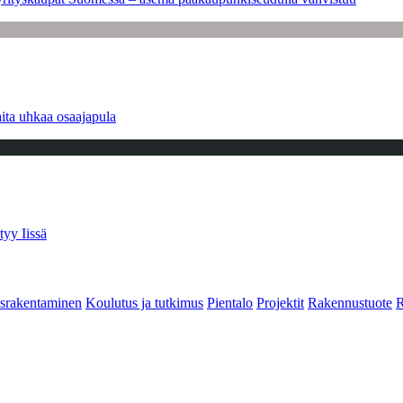
ita uhkaa osaajapula
tyy Iissä
srakentaminen
Koulutus ja tutkimus
Pientalo
Projektit
Rakennustuote
R