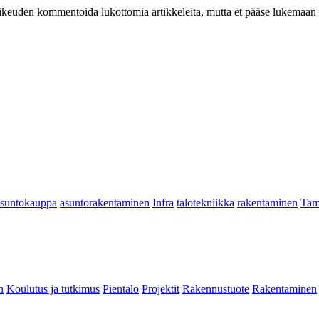
at oikeuden kommentoida lukottomia artikkeleita, mutta et pääse lukemaan l
asuntokauppa
asuntorakentaminen
Infra
talotekniikka
rakentaminen
Tam
n
Koulutus ja tutkimus
Pientalo
Projektit
Rakennustuote
Rakentaminen