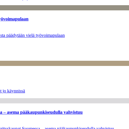
työvoimapulaan
asta päädytään vielä työvoimapulaan
t jo käynnissä
ssa – asema pääkaupunkiseudulla vahvistuu
en yrityskaupat Suomessa – asema pääkaupunkiseudulla vahvistuu