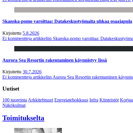
Skanska-pomo varoittaa: Datakeskustyömaita uhkaa osaajapula
Kirjoitettu
5.8.2026
Ei kommentteja
artikkeliin Skanska-pomo varoittaa: Datakeskustyöma
Aurora Sea Resortin rakentaminen käynnistyy Iissä
Kirjoitettu
30.7.2026
Ei kommentteja
artikkeliin Aurora Sea Resortin rakentaminen käynnis
Uutiset
100 tuoreinta
Arkkitehtuuri
Energiatehokkuus
Infra
Kiinteistöt
Korjau
Näkökulmat
Toimitukselta