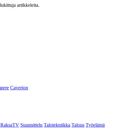
ukittuja artikkeleita.
pere
Caverion
RaksaTV
Suunnittelu
Talotekniikka
Talous
Työelämä