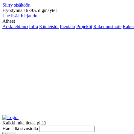
Siirry sisältöön
Hyödynnä 1kk/0€ diginäyte!
Lue lisää
Kirjaudu
Aiheet
Arkkitehtuuri
Infra
Kiinteistöt
Pientalo
Projektit
Rakennustuote
Raken
Kaikki mitä tietää pitää
Hae tältä sivustolta