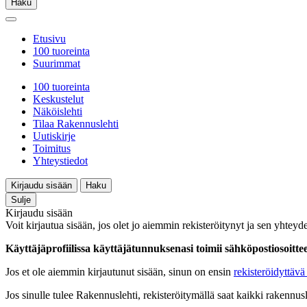
Haku
Etusivu
100 tuoreinta
Suurimmat
100 tuoreinta
Keskustelut
Näköislehti
Tilaa Rakennuslehti
Uutiskirje
Toimitus
Yhteystiedot
Kirjaudu sisään
Haku
Sulje
Kirjaudu sisään
Voit kirjautua sisään, jos olet jo aiemmin rekisteröitynyt ja sen yhteyde
Käyttäjäprofiilissa käyttäjätunnuksenasi toimii sähköpostiosoittees
Jos et ole aiemmin kirjautunut sisään, sinun on ensin
rekisteröidyttävä 
Jos sinulle tulee Rakennuslehti, rekisteröitymällä saat kaikki rakennusle