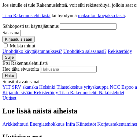
Jos sinulle ei tule Rakennuslehteä, voit silti rekisteröityä, jolloin sa
Tilaa Rakennuslehti tästä
tai hyödynnä
maksuton koejakso tästä
.
Sähköposti tai käyttäjätunnus
Salasana
Kirjaudu sisään
Muista minut
Unohditko käyttäjätunnuksesi?
Unohditko salasanasi?
Rekisteröidy
Sulje
Etsi Rakennuslehti.fistä
Hae tältä sivustolta
Haku
Suositut avainsanat
YIT
SRV
skanska
Helsinki
Tilastokeskus
yrityskauppa
NCC
Espoo
Kirjaudu sisään
Rekisteröidy
Tilaa Rakennuslehti
Näköislehdet
Uutiset
Lue lisää näistä aiheista
Arkkitehtuuri
Energiatehokkuus
Infra
Kiinteistöt
Korjausrakentamine
Uutisissa nyt