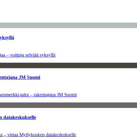
yksyllä
aa – voittaja selviää syksyllä
kentajana JM Suomi
senmerkki-talot – rakentajana JM Suomi
n datakeskukselle
a – virtaa Myllykosken datakeskukselle