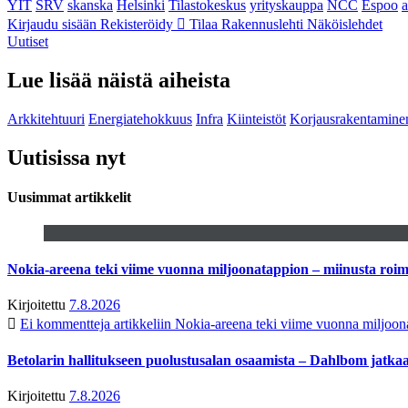
YIT
SRV
skanska
Helsinki
Tilastokeskus
yrityskauppa
NCC
Espoo
Kirjaudu sisään
Rekisteröidy
Tilaa Rakennuslehti
Näköislehdet
Uutiset
Lue lisää näistä aiheista
Arkkitehtuuri
Energiatehokkuus
Infra
Kiinteistöt
Korjausrakentamine
Uutisissa nyt
Uusimmat artikkelit
Nokia-areena teki viime vuonna miljoonatappion – miinusta ro
Kirjoitettu
7.8.2026
Ei kommentteja
artikkeliin Nokia-areena teki viime vuonna miljoo
Betolarin hallitukseen puolustusalan osaamista – Dahlbom jatk
Kirjoitettu
7.8.2026