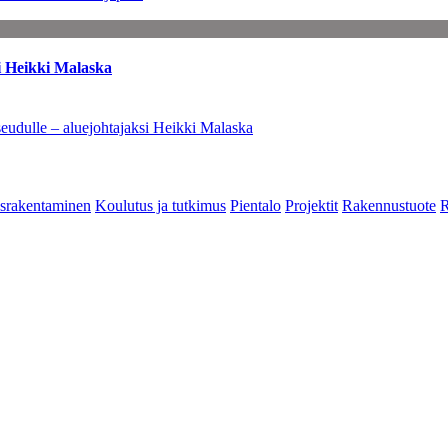
i Heikki Malaska
eudulle – aluejohtajaksi Heikki Malaska
srakentaminen
Koulutus ja tutkimus
Pientalo
Projektit
Rakennustuote
R