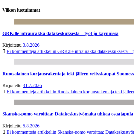
Viikon luetuimmat
GRK:lle infraurakka datakeskuksesta – työt jo käynnissä
Kirjoitettu
3.8.2026
Ei kommentteja
artikkeliin GRK:lle infraurakka datakeskuksesta – t
Ruotsalainen korjausrakentaja teki jälleen yrityskaupat Suome
Kirjoitettu
31.7.2026
Ei kommentteja
artikkeliin Ruotsalainen korjausrakentaja teki jäl
Skanska-pomo varoittaa: Datakeskustyömaita uhkaa osaajapula
Kirjoitettu
5.8.2026
Ei kommentteja
artikkeliin Skanska-pomo varoittaa: Datakeskustyö