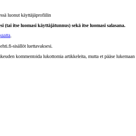
ssä luonut käyttäjäprofiilin
i (tai itse luomasi käyttäjätunnus) sekä itse luomasi salasana.
täällä
.
hti.fi-sisällöt luettavaksesi.
at oikeuden kommentoida lukottomia artikkeleita, mutta et pääse lukemaan l