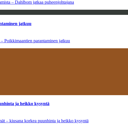
saamista – Dahlbom jatkaa puheenjohtajana
antaminen jatkuu
a – Poikkimaantien parantaminen jatkuu
unhinta ja heikko kysyntä
ymät – kiusana korkea puunhinta ja heikko kysyntä