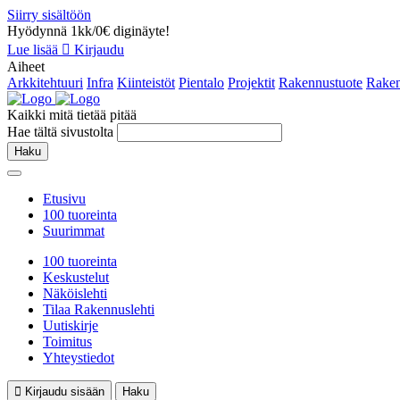
Siirry sisältöön
Hyödynnä 1kk/0€ diginäyte!
Lue lisää
Kirjaudu
Aiheet
Arkkitehtuuri
Infra
Kiinteistöt
Pientalo
Projektit
Rakennustuote
Raken
Kaikki mitä tietää pitää
Hae tältä sivustolta
Haku
Etusivu
100 tuoreinta
Suurimmat
100 tuoreinta
Keskustelut
Näköislehti
Tilaa Rakennuslehti
Uutiskirje
Toimitus
Yhteystiedot
Kirjaudu sisään
Haku