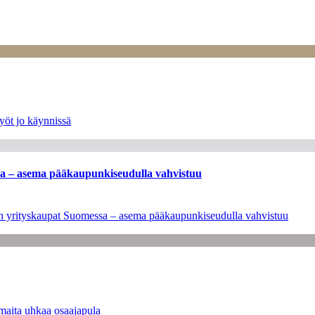
yöt jo käynnissä
ssa – asema pääkaupunkiseudulla vahvistuu
leen yrityskaupat Suomessa – asema pääkaupunkiseudulla vahvistuu
maita uhkaa osaajapula