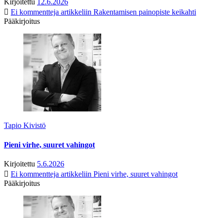
Kirjoitettu
12.6.2026
Ei kommentteja
artikkeliin Rakentamisen painopiste keikahti
Pääkirjoitus
Tapio Kivistö
Pieni virhe, suuret vahingot
Kirjoitettu
5.6.2026
Ei kommentteja
artikkeliin Pieni virhe, suuret vahingot
Pääkirjoitus