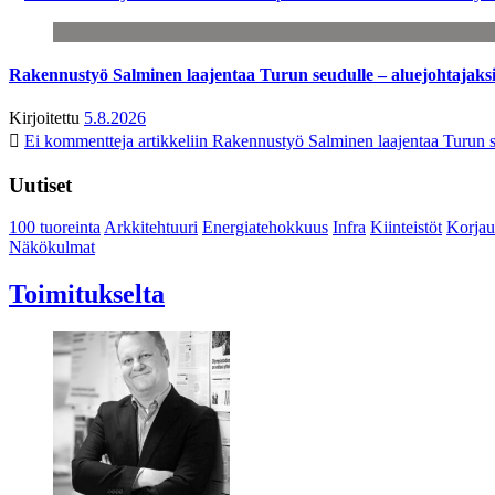
Rakennustyö Salminen laajentaa Turun seudulle – aluejohtajaks
Kirjoitettu
5.8.2026
Ei kommentteja
artikkeliin Rakennustyö Salminen laajentaa Turun s
Uutiset
100 tuoreinta
Arkkitehtuuri
Energiatehokkuus
Infra
Kiinteistöt
Korjau
Näkökulmat
Toimitukselta