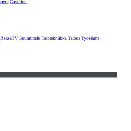
pere
Caverion
RaksaTV
Suunnittelu
Talotekniikka
Talous
Työelämä