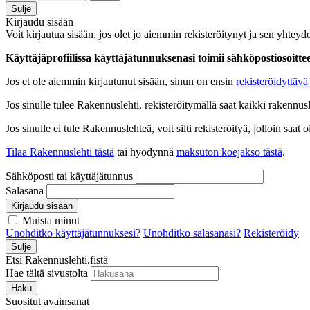
Sulje
Kirjaudu sisään
Voit kirjautua sisään, jos olet jo aiemmin rekisteröitynyt ja sen yhteyde
Käyttäjäprofiilissa käyttäjätunnuksenasi toimii sähköpostiosoittees
Jos et ole aiemmin kirjautunut sisään, sinun on ensin
rekisteröidyttävä 
Jos sinulle tulee Rakennuslehti, rekisteröitymällä saat kaikki rakennusle
Jos sinulle ei tule Rakennuslehteä, voit silti rekisteröityä, jolloin sa
Tilaa Rakennuslehti tästä
tai hyödynnä
maksuton koejakso tästä
.
Sähköposti tai käyttäjätunnus
Salasana
Kirjaudu sisään
Muista minut
Unohditko käyttäjätunnuksesi?
Unohditko salasanasi?
Rekisteröidy
Sulje
Etsi Rakennuslehti.fistä
Hae tältä sivustolta
Haku
Suositut avainsanat