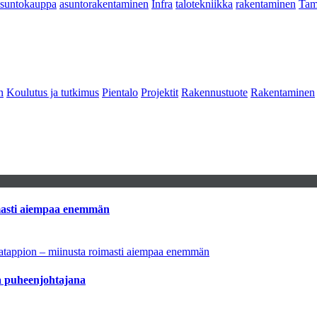
asuntokauppa
asuntorakentaminen
Infra
talotekniikka
rakentaminen
Tam
n
Koulutus ja tutkimus
Pientalo
Projektit
Rakennustuote
Rakentaminen
imasti aiempaa enemmän
natappion – miinusta roimasti aiempaa enemmän
aa puheenjohtajana