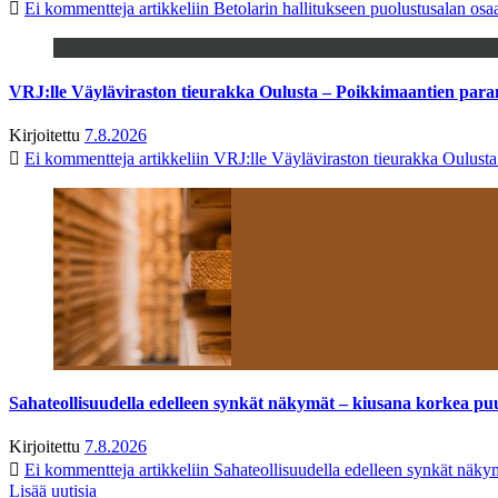
Ei kommentteja
artikkeliin Betolarin hallitukseen puolustusalan o
VRJ:lle Väyläviraston tieurakka Oulusta – Poikkimaantien par
Kirjoitettu
7.8.2026
Ei kommentteja
artikkeliin VRJ:lle Väyläviraston tieurakka Oulust
Sahateollisuudella edelleen synkät näkymät – kiusana korkea pu
Kirjoitettu
7.8.2026
Ei kommentteja
artikkeliin Sahateollisuudella edelleen synkät näk
Lisää uutisia