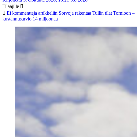
Tilaajille
Ei kommentteja
artikkeliin Sorvoja rakentaa Tullin tilat Tornioon –
kustannusarvio 14 miljoonaa