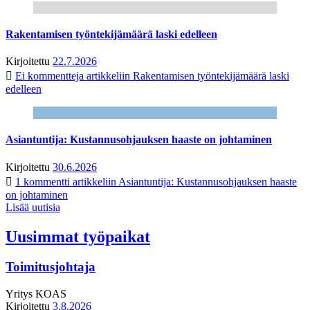
Rakentamisen työntekijämäärä laski edelleen
Kirjoitettu
22.7.2026
Ei kommentteja
artikkeliin Rakentamisen työntekijämäärä laski
edelleen
Asiantuntija: Kustannusohjauksen haaste on johtaminen
Kirjoitettu
30.6.2026
1 kommentti
artikkeliin Asiantuntija: Kustannusohjauksen haaste
on johtaminen
Lisää uutisia
Uusimmat työpaikat
Toimitusjohtaja
Yritys
KOAS
Kirjoitettu
3.8.2026