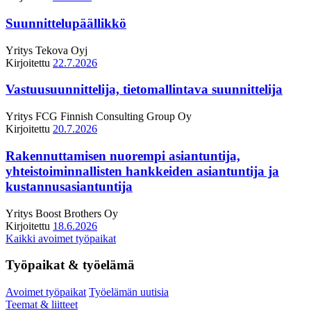
Suunnittelupäällikkö
Yritys
Tekova Oyj
Kirjoitettu
22.7.2026
Vastuusuunnittelija, tietomallintava suunnittelija
Yritys
FCG Finnish Consulting Group Oy
Kirjoitettu
20.7.2026
Rakennuttamisen nuorempi asiantuntija,
yhteistoiminnallisten hankkeiden asiantuntija ja
kustannusasiantuntija
Yritys
Boost Brothers Oy
Kirjoitettu
18.6.2026
Kaikki avoimet työpaikat
Työpaikat & työelämä
Avoimet työpaikat
Työelämän uutisia
Teemat & liitteet