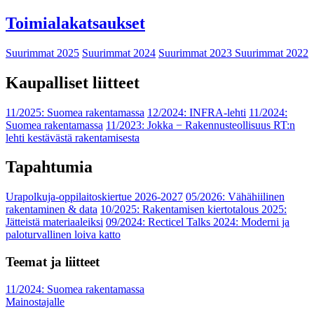
Toimialakatsaukset
Suurimmat 2025
Suurimmat 2024
Suurimmat 2023
Suurimmat 2022
Kaupalliset liitteet
11/2025: Suomea rakentamassa
12/2024: INFRA-lehti
11/2024:
Suomea rakentamassa
11/2023: Jokka − Rakennusteollisuus RT:n
lehti kestävästä rakentamisesta
Tapahtumia
Urapolkuja-oppilaitoskiertue 2026-2027
05/2026: Vähähiilinen
rakentaminen & data
10/2025: Rakentamisen kiertotalous 2025:
Jätteistä materiaaleiksi
09/2024: Recticel Talks 2024: Moderni ja
paloturvallinen loiva katto
Teemat ja liitteet
11/2024: Suomea rakentamassa
Mainostajalle