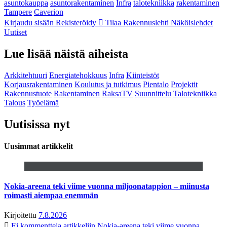
asuntokauppa
asuntorakentaminen
Infra
talotekniikka
rakentaminen
Tampere
Caverion
Kirjaudu sisään
Rekisteröidy
Tilaa Rakennuslehti
Näköislehdet
Uutiset
Lue lisää näistä aiheista
Arkkitehtuuri
Energiatehokkuus
Infra
Kiinteistöt
Korjausrakentaminen
Koulutus ja tutkimus
Pientalo
Projektit
Rakennustuote
Rakentaminen
RaksaTV
Suunnittelu
Talotekniikka
Talous
Työelämä
Uutisissa nyt
Uusimmat artikkelit
Nokia-areena teki viime vuonna miljoonatappion – miinusta
roimasti aiempaa enemmän
Kirjoitettu
7.8.2026
Ei kommentteja
artikkeliin Nokia-areena teki viime vuonna