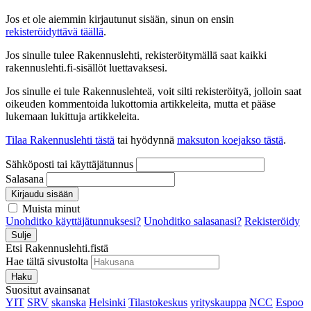
Jos et ole aiemmin kirjautunut sisään, sinun on ensin
rekisteröidyttävä täällä
.
Jos sinulle tulee Rakennuslehti, rekisteröitymällä saat kaikki
rakennuslehti.fi-sisällöt luettavaksesi.
Jos sinulle ei tule Rakennuslehteä, voit silti rekisteröityä, jolloin saat
oikeuden kommentoida lukottomia artikkeleita, mutta et pääse
lukemaan lukittuja artikkeleita.
Tilaa Rakennuslehti tästä
tai hyödynnä
maksuton koejakso tästä
.
Sähköposti tai käyttäjätunnus
Salasana
Kirjaudu sisään
Muista minut
Unohditko käyttäjätunnuksesi?
Unohditko salasanasi?
Rekisteröidy
Sulje
Etsi Rakennuslehti.fistä
Hae tältä sivustolta
Haku
Suositut avainsanat
YIT
SRV
skanska
Helsinki
Tilastokeskus
yrityskauppa
NCC
Espoo