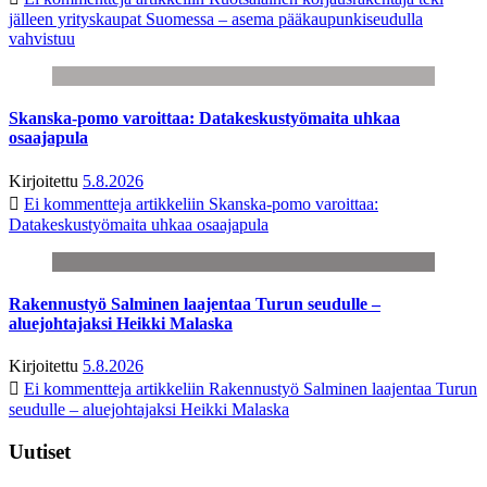
jälleen yrityskaupat Suomessa – asema pääkaupunkiseudulla
vahvistuu
Skanska-pomo varoittaa: Datakeskustyömaita uhkaa
osaajapula
Kirjoitettu
5.8.2026
Ei kommentteja
artikkeliin Skanska-pomo varoittaa:
Datakeskustyömaita uhkaa osaajapula
Rakennustyö Salminen laajentaa Turun seudulle –
aluejohtajaksi Heikki Malaska
Kirjoitettu
5.8.2026
Ei kommentteja
artikkeliin Rakennustyö Salminen laajentaa Turun
seudulle – aluejohtajaksi Heikki Malaska
Uutiset