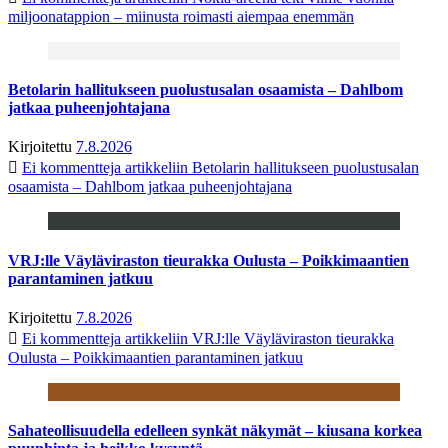
miljoonatappion – miinusta roimasti aiempaa enemmän
Betolarin hallitukseen puolustusalan osaamista – Dahlbom
jatkaa puheenjohtajana
Kirjoitettu
7.8.2026
Ei kommentteja
artikkeliin Betolarin hallitukseen puolustusalan
osaamista – Dahlbom jatkaa puheenjohtajana
VRJ:lle Väyläviraston tieurakka Oulusta – Poikkimaantien
parantaminen jatkuu
Kirjoitettu
7.8.2026
Ei kommentteja
artikkeliin VRJ:lle Väyläviraston tieurakka
Oulusta – Poikkimaantien parantaminen jatkuu
Sahateollisuudella edelleen synkät näkymät – kiusana korkea