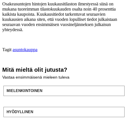
Osakeasuntojen hintojen kuukausitilaston ilmestyessä siinä on
mukana tuoreimman tilastokuukauden osalta noin 40 prosenttia
kaikista kaupoista. Kuukausitiedot tarkentuvat seuraavien
kuukausien aikana siten, että vuoden lopulliset tiedot julkaistaan
seuraavan vuoden ensimmäisen vuosineljänneksen julkaisun
yhteydessä.
Tagit
asuntokauppa
Mitä mieltä olit jutusta?
Vastaa ensimmäisenä mieleen tuleva
MIELENKIINTOINEN
HYÖDYLLINEN