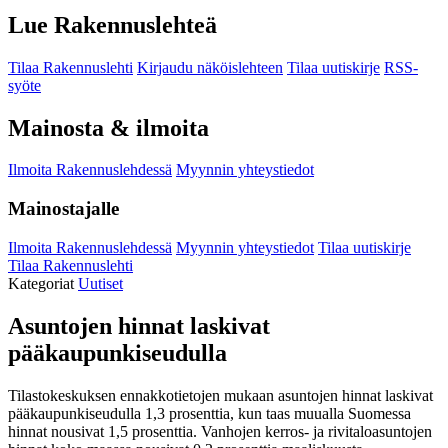
Lue Rakennuslehteä
Tilaa Rakennuslehti
Kirjaudu näköislehteen
Tilaa uutiskirje
RSS-
syöte
Mainosta & ilmoita
Ilmoita Rakennuslehdessä
Myynnin yhteystiedot
Mainostajalle
Ilmoita Rakennuslehdessä
Myynnin yhteystiedot
Tilaa uutiskirje
Tilaa Rakennuslehti
Kategoriat
Uutiset
Asuntojen hinnat laskivat
pääkaupunkiseudulla
Tilastokeskuksen ennakkotietojen mukaan asuntojen hinnat laskivat
pääkaupunkiseudulla 1,3 prosenttia, kun taas muualla Suomessa
hinnat nousivat 1,5 prosenttia. Vanhojen kerros- ja rivitaloasuntojen