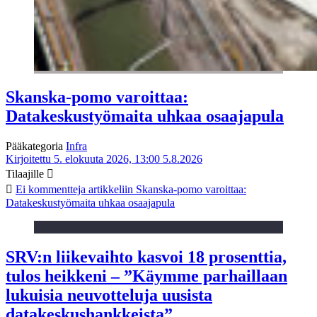
Skanska-pomo varoittaa:
Datakeskustyömaita uhkaa osaajapula
Pääkategoria
Infra
Kirjoitettu 5. elokuuta 2026, 13:00
5.8.2026
Tilaajille
Ei kommentteja
artikkeliin Skanska-pomo varoittaa:
Datakeskustyömaita uhkaa osaajapula
SRV:n liikevaihto kasvoi 18 prosenttia,
tulos heikkeni – ”Käymme parhaillaan
lukuisia neuvotteluja uusista
datakeskushankkeista”