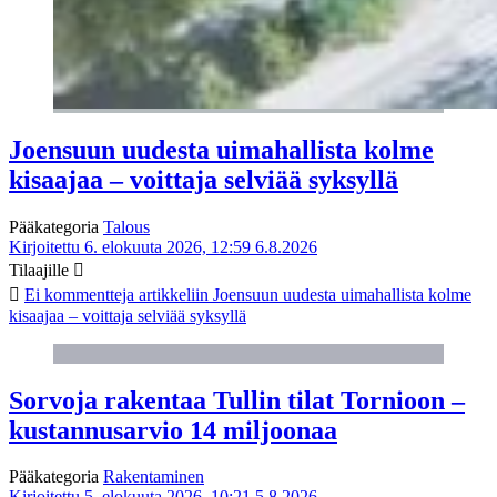
Joensuun uudesta uimahallista kolme
kisaajaa – voittaja selviää syksyllä
Pääkategoria
Talous
Kirjoitettu 6. elokuuta 2026, 12:59
6.8.2026
Tilaajille
Ei kommentteja
artikkeliin Joensuun uudesta uimahallista kolme
kisaajaa – voittaja selviää syksyllä
Sorvoja rakentaa Tullin tilat Tornioon –
kustannusarvio 14 miljoonaa
Pääkategoria
Rakentaminen
Kirjoitettu 5. elokuuta 2026, 10:21
5.8.2026