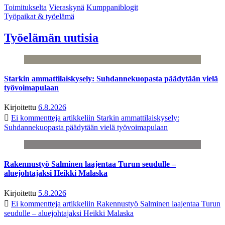
Toimitukselta
Vieraskynä
Kumppaniblogit
Työpaikat & työelämä
Työelämän uutisia
Starkin ammattilaiskysely: Suhdannekuopasta päädytään vielä
työvoimapulaan
Kirjoitettu
6.8.2026
Ei kommentteja
artikkeliin Starkin ammattilaiskysely:
Suhdannekuopasta päädytään vielä työvoimapulaan
Rakennustyö Salminen laajentaa Turun seudulle –
aluejohtajaksi Heikki Malaska
Kirjoitettu
5.8.2026
Ei kommentteja
artikkeliin Rakennustyö Salminen laajentaa Turun
seudulle – aluejohtajaksi Heikki Malaska