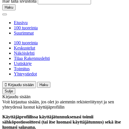
Hae tältä sivustolta
Haku
Etusivu
100 tuoreinta
Suurimmat
100 tuoreinta
Keskustelut
Näköislehti
Tilaa Rakennuslehti
Uutiskirje
Toimitus
Yhteystiedot
Kirjaudu sisään
Haku
Sulje
Kirjaudu sisään
Voit kirjautua sisään, jos olet jo aiemmin rekisteröitynyt ja sen
yhteydessä luonut käyttäjäprofiilin
Käyttäjäprofiilissa käyttäjätunnuksenasi toimii
sähköpostiosoitteesi (tai itse luomasi käyttäjätunnus) sekä itse
luomasi salasana.