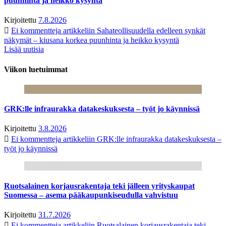
puunhinta ja heikko kysyntä
Kirjoitettu
7.8.2026
Ei kommentteja
artikkeliin Sahateollisuudella edelleen synkät
näkymät – kiusana korkea puunhinta ja heikko kysyntä
Lisää uutisia
Viikon luetuimmat
GRK:lle infraurakka datakeskuksesta – työt jo käynnissä
Kirjoitettu
3.8.2026
Ei kommentteja
artikkeliin GRK:lle infraurakka datakeskuksesta –
työt jo käynnissä
Ruotsalainen korjausrakentaja teki jälleen yrityskaupat
Suomessa – asema pääkaupunkiseudulla vahvistuu
Kirjoitettu
31.7.2026
Ei kommentteja
artikkeliin Ruotsalainen korjausrakentaja teki