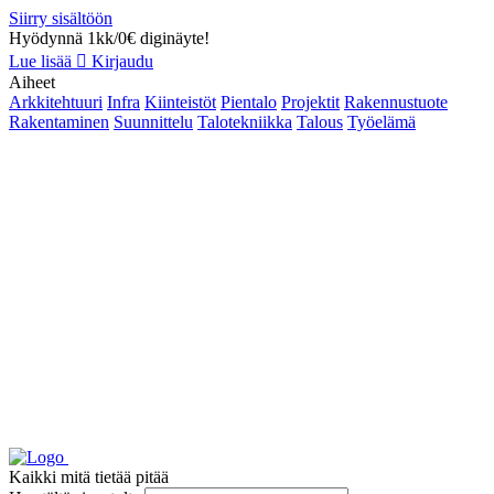
Siirry sisältöön
Hyödynnä 1kk/0€ diginäyte!
Lue lisää
Kirjaudu
Aiheet
Arkkitehtuuri
Infra
Kiinteistöt
Pientalo
Projektit
Rakennustuote
Rakentaminen
Suunnittelu
Talotekniikka
Talous
Työelämä
Kaikki mitä tietää pitää