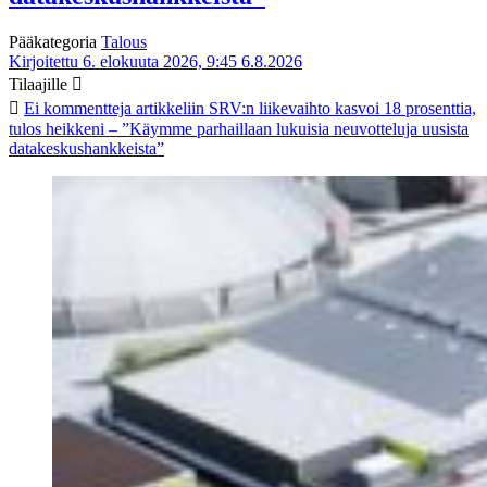
Pääkategoria
Talous
Kirjoitettu 6. elokuuta 2026, 9:45
6.8.2026
Tilaajille
Ei kommentteja
artikkeliin SRV:n liikevaihto kasvoi 18 prosenttia,
tulos heikkeni – ”Käymme parhaillaan lukuisia neuvotteluja uusista
datakeskushankkeista”