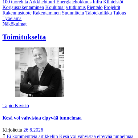
100 tuoreinta
Arkkitehtuuri
Energiatehokkuus
Infra
Kiinteistöt
Korjausrakentaminen
Koulutus ja tutkimus
Pientalo
Projektit
Rakennustuote
Rakentaminen
Suunnittelu
Talotekniikka
Talous
Työelämä
Näkökulmat
Toimitukselta
Tapio Kivistö
Kesä voi vahvistaa elpyvää tunnelmaa
Kirjoitettu
26.6.2026
Ei kommentteja
artikkeliin Kesä voi vahvistaa elpyvää tunnelmaa