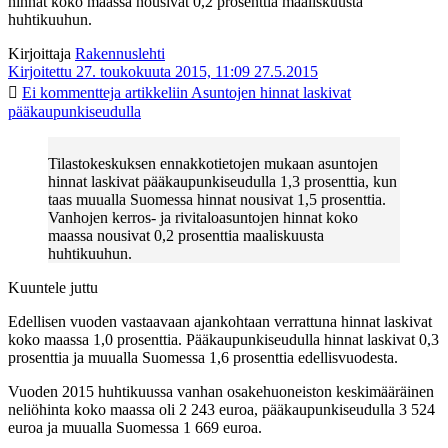
hinnat koko maassa nousivat 0,2 prosenttia maaliskuusta
huhtikuuhun.
Kirjoittaja
Rakennuslehti
Kirjoitettu 27. toukokuuta 2015, 11:09
27.5.2015
Ei kommentteja
artikkeliin Asuntojen hinnat laskivat
pääkaupunkiseudulla
Tilastokeskuksen ennakkotietojen mukaan asuntojen
hinnat laskivat pääkaupunkiseudulla 1,3 prosenttia, kun
taas muualla Suomessa hinnat nousivat 1,5 prosenttia.
Vanhojen kerros- ja rivitaloasuntojen hinnat koko
maassa nousivat 0,2 prosenttia maaliskuusta
huhtikuuhun.
Kuuntele juttu
Edellisen vuoden vastaavaan ajankohtaan verrattuna hinnat laskivat
koko maassa 1,0 prosenttia. Pääkaupunkiseudulla hinnat laskivat 0,3
prosenttia ja muualla Suomessa 1,6 prosenttia edellisvuodesta.
Vuoden 2015 huhtikuussa vanhan osakehuoneiston keskimääräinen
neliöhinta koko maassa oli 2 243 euroa, pääkaupunkiseudulla 3 524
euroa ja muualla Suomessa 1 669 euroa.