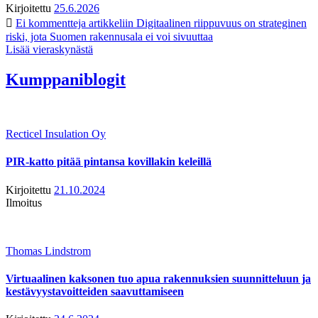
Kirjoitettu
25.6.2026
Ei kommentteja
artikkeliin Digitaalinen riippuvuus on strateginen
riski, jota Suomen rakennusala ei voi sivuuttaa
Lisää vieraskynästä
Kumppaniblogit
Recticel Insulation Oy
PIR-katto pitää pintansa kovillakin keleillä
Kirjoitettu
21.10.2024
Ilmoitus
Thomas Lindstrom
Virtuaalinen kaksonen tuo apua rakennuksien suunnitteluun ja
kestävyystavoitteiden saavuttamiseen