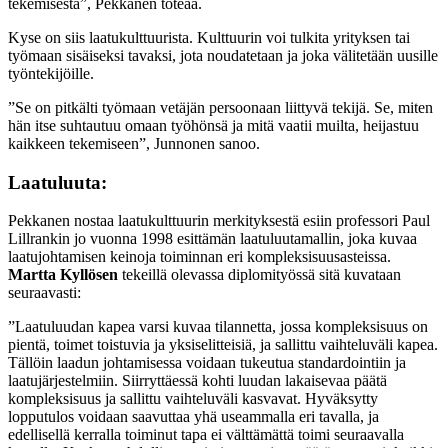
tekemisestä”, Pekkanen toteaa.
Kyse on siis laatukulttuurista. Kulttuurin voi tulkita yrityksen tai
työmaan sisäiseksi tavaksi, jota noudatetaan ja joka välitetään uusille
työntekijöille.
”Se on pitkälti työmaan vetäjän persoonaan liittyvä tekijä. Se, miten
hän itse suhtautuu omaan työhönsä ja mitä vaatii muilta, heijastuu
kaikkeen tekemiseen”, Junnonen sanoo.
Laatuluuta:
Pekkanen nostaa laatukulttuurin merkityksestä esiin professori Paul
Lillrankin jo vuonna 1998 esittämän laatuluutamallin, joka kuvaa
laatujohtamisen keinoja toiminnan eri kompleksisuusasteissa.
Martta Kyllösen
tekeillä olevassa diplomityössä sitä kuvataan
seuraavasti:
”Laatuluudan kapea varsi kuvaa tilannetta, jossa kompleksisuus on
pientä, toimet toistuvia ja yksiselitteisiä, ja sallittu vaihteluväli kapea.
Tällöin laadun johtamisessa voidaan tukeutua standardointiin ja
laatujärjestelmiin. Siirryttäessä kohti luudan lakaisevaa päätä
kompleksisuus ja sallittu vaihteluväli kasvavat. Hyväksytty
lopputulos voidaan saavuttaa yhä useammalla eri tavalla, ja
edellisellä kerralla toiminut tapa ei välttämättä toimi seuraavalla