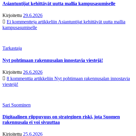
Asiantuntijat kehittävät uutta mallia kampusasumiselle
Kirjoitettu
29.6.2026
Ei kommentteja
artikkeliin Asiantuntijat kehittävät uutta mallia
kampusasumiselle
Tarkastaja
Nyt pohtimaan rakennusalan innostavia viestejä!
Kirjoitettu
26.6.2026
8 kommenttia
artikkeliin Nyt pohtimaan rakennusalan innostavia
viestejä!
Sari Suominen
Digitaalinen riippuvuus on strateginen riski, jota Suomen
rakennusala ei voi sivuuttaa
Kirjoitettu
25.6.2026