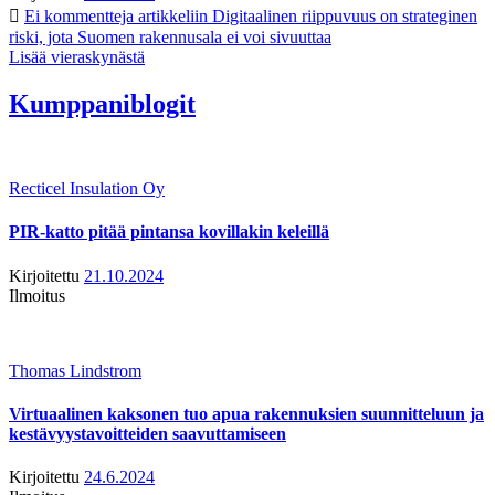
Ei kommentteja
artikkeliin Digitaalinen riippuvuus on strateginen
riski, jota Suomen rakennusala ei voi sivuuttaa
Lisää vieraskynästä
Kumppaniblogit
Recticel Insulation Oy
PIR-katto pitää pintansa kovillakin keleillä
Kirjoitettu
21.10.2024
Ilmoitus
Thomas Lindstrom
Virtuaalinen kaksonen tuo apua rakennuksien suunnitteluun ja
kestävyystavoitteiden saavuttamiseen
Kirjoitettu
24.6.2024