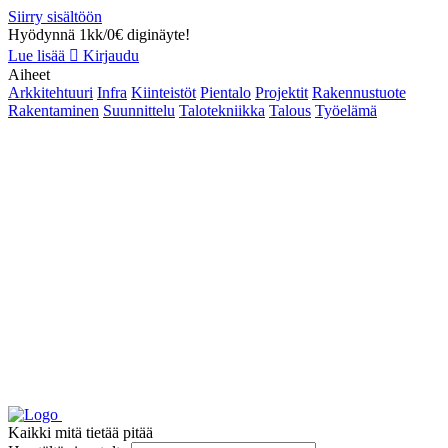
Siirry sisältöön
Hyödynnä 1kk/0€ diginäyte!
Lue lisää
Kirjaudu
Aiheet
Arkkitehtuuri
Infra
Kiinteistöt
Pientalo
Projektit
Rakennustuote
Rakentaminen
Suunnittelu
Talotekniikka
Talous
Työelämä
Kaikki mitä tietää pitää