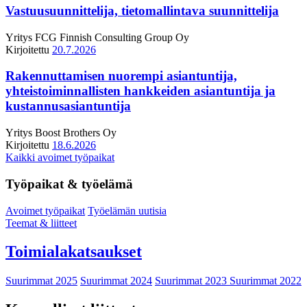
Vastuusuunnittelija, tietomallintava suunnittelija
Yritys
FCG Finnish Consulting Group Oy
Kirjoitettu
20.7.2026
Rakennuttamisen nuorempi asiantuntija,
yhteistoiminnallisten hankkeiden asiantuntija ja
kustannusasiantuntija
Yritys
Boost Brothers Oy
Kirjoitettu
18.6.2026
Kaikki avoimet työpaikat
Työpaikat & työelämä
Avoimet työpaikat
Työelämän uutisia
Teemat & liitteet
Toimialakatsaukset
Suurimmat 2025
Suurimmat 2024
Suurimmat 2023
Suurimmat 2022