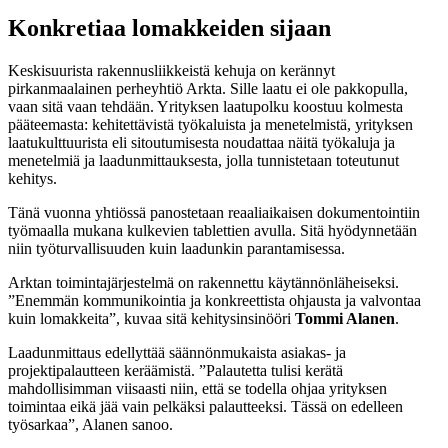
Konkretiaa lomakkeiden sijaan
Keskisuurista rakennusliikkeistä kehuja on kerännyt
pirkanmaalainen perheyhtiö Arkta. Sille laatu ei ole pakkopulla,
vaan sitä vaan tehdään. Yrityksen laatupolku koostuu kolmesta
pääteemasta: kehitettävistä työkaluista ja menetelmistä, yrityksen
laatukulttuurista eli sitoutumisesta noudattaa näitä työkaluja ja
menetelmiä ja laadunmittauksesta, jolla tunnistetaan toteutunut
kehitys.
Tänä vuonna yhtiössä panostetaan reaaliaikaisen dokumentointiin
työmaalla mukana kulkevien tablettien avulla. Sitä hyödynnetään
niin työturvallisuuden kuin laadunkin parantamisessa.
Arktan toimintajärjestelmä on rakennettu käytännönläheiseksi.
”Enemmän kommunikointia ja konkreettista ohjausta ja valvontaa
kuin lomakkeita”, kuvaa sitä kehitysinsinööri
Tommi Alanen
.
Laadunmittaus edellyttää säännönmukaista asiakas- ja
projektipalautteen keräämistä. ”Palautetta tulisi kerätä
mahdollisimman viisaasti niin, että se todella ohjaa yrityksen
toimintaa eikä jää vain pelkäksi palautteeksi. Tässä on edelleen
työsarkaa”, Alanen sanoo.