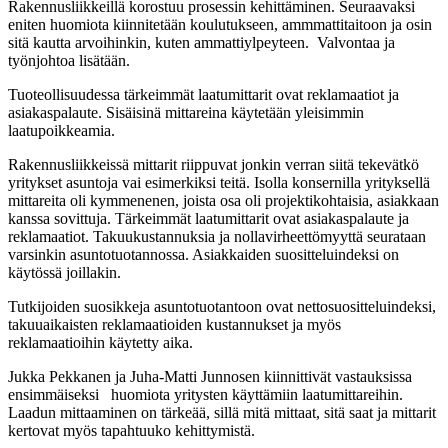
Rakennusliikkeillä korostuu prosessin kehittäminen. Seuraavaksi
eniten huomiota kiinnitetään koulutukseen, ammmattitaitoon ja osin
sitä kautta arvoihinkin, kuten ammattiylpeyteen. Valvontaa ja
työnjohtoa lisätään.
Tuoteollisuudessa tärkeimmät laatumittarit ovat reklamaatiot ja
asiakaspalaute. Sisäisinä mittareina käytetään yleisimmin
laatupoikkeamia.
Rakennusliikkeissä mittarit riippuvat jonkin verran siitä tekevätkö
yritykset asuntoja vai esimerkiksi teitä. Isolla konsernilla yrityksellä
mittareita oli kymmenenen, joista osa oli projektikohtaisia, asiakkaan
kanssa sovittuja. Tärkeimmät laatumittarit ovat asiakaspalaute ja
reklamaatiot. Takuukustannuksia ja nollavirheettömyyttä seurataan
varsinkin asuntotuotannossa. Asiakkaiden suositteluindeksi on
käytössä joillakin.
Tutkijoiden suosikkeja asuntotuotantoon ovat nettosuositteluindeksi,
takuuaikaisten reklamaatioiden kustannukset ja myös
reklamaatioihin käytetty aika.
Jukka Pekkanen ja Juha-Matti Junnosen kiinnittivät vastauksissa
ensimmäiseksi huomiota yritysten käyttämiin laatumittareihin.
Laadun mittaaminen on tärkeää, sillä mitä mittaat, sitä saat ja mittarit
kertovat myös tapahtuuko kehittymistä.