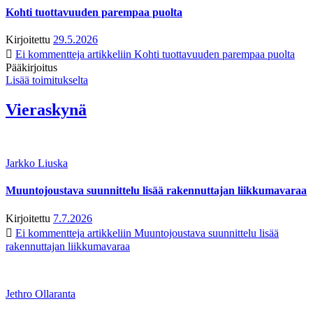
Kohti tuottavuuden parempaa puolta
Kirjoitettu
29.5.2026
Ei kommentteja
artikkeliin Kohti tuottavuuden parempaa puolta
Pääkirjoitus
Lisää toimitukselta
Vieraskynä
Jarkko Liuska
Muuntojoustava suunnittelu lisää rakennuttajan liikkumavaraa
Kirjoitettu
7.7.2026
Ei kommentteja
artikkeliin Muuntojoustava suunnittelu lisää
rakennuttajan liikkumavaraa
Jethro Ollaranta