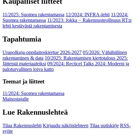
Kaupalliset liitteet
11/2025: Suomea rakentamassa
12/2024: INFRA-lehti
11/2024:
Suomea rakentamassa
11/2023: Jokka − Rakennusteollisuus RT:n
lehti kestävästä rakentamisesta
Tapahtumia
Urapolkuja-oppilaitoskiertue 2026-2027
05/2026: Vähähiilinen
rakentaminen & data
10/2025: Rakentamisen kiertotalous 2025:
Jätteistä materiaaleiksi
09/2024: Recticel Talks 2024: Moderni ja
paloturvallinen loiva katto
Teemat ja liitteet
11/2024: Suomea rakentamassa
Mainostajalle
Lue Rakennuslehteä
Tilaa Rakennuslehti
Kirjaudu näköislehteen
Tilaa uutiskirje
RSS-
syöte