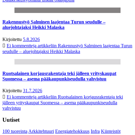
Rakennustyö Salminen laajentaa Turun seudulle –
aluejohtajaksi Heikki Malaska
Kirjoitettu
5.8.2026
Ei kommentteja
artikkeliin Rakennustyö Salminen laajentaa Turun
seudulle – aluejohtajaksi Heikki Malaska
Ruotsalainen korjausrakentaja teki jälleen yrityskaupat
Suomessa – asema pääkaupunkiseudulla vahvistuu
Kirjoitettu
31.7.2026
Ei kommentteja
artikkeliin Ruotsalainen korjausrakentaja teki
jälleen yrityskaupat Suomessa – asema pääkaupunkiseudulla
vahvistuu
Uutiset
100 tuoreinta
Arkkitehtuuri
Energiatehokkuus
Infra
Kiinteistöt