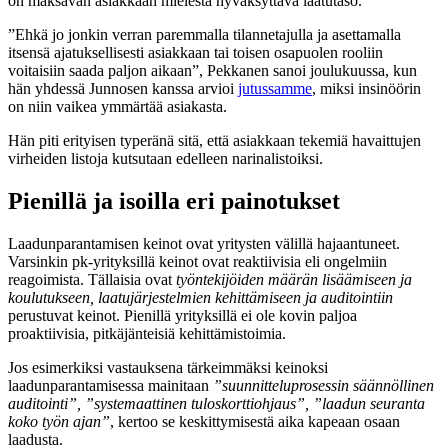
on maksavan asiakkaan mielestä hyväksyttävä laatutaso.
”Ehkä jo jonkin verran paremmalla tilannetajulla ja asettamalla
itsensä ajatuksellisesti asiakkaan tai toisen osapuolen rooliin
voitaisiin saada paljon aikaan”, Pekkanen sanoi joulukuussa, kun
hän yhdessä Junnosen kanssa arvioi
jutussamme
, miksi insinöörin
on niin vaikea ymmärtää asiakasta.
Hän piti erityisen typeränä sitä, että asiakkaan tekemiä havaittujen
virheiden listoja kutsutaan edelleen narinalistoiksi.
Pienillä ja isoilla eri painotukset
Laadunparantamisen keinot ovat yritysten välillä hajaantuneet.
Varsinkin pk-yrityksillä keinot ovat reaktiivisia eli ongelmiin
reagoimista. Tällaisia ovat
työntekijöiden määrän lisäämiseen ja
koulutukseen, laatujärjestelmien kehittämiseen ja auditointiin
perustuvat keinot. Pienillä yrityksillä ei ole kovin paljoa
proaktiivisia, pitkäjänteisiä kehittämistoimia.
Jos esimerkiksi vastauksena tärkeimmäksi keinoksi
laadunparantamisessa mainitaan
”suunnitteluprosessin säännöllinen
auditointi”, ”systemaattinen tuloskorttiohjaus”, ”laadun seuranta
koko työn ajan”
, kertoo se keskittymisestä aika kapeaan osaan
laadusta.