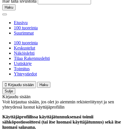
Hae tältä sivustolta
Haku
Etusivu
100 tuoreinta
Suurimmat
100 tuoreinta
Keskustelut
Näköislehti
Tilaa Rakennuslehti
Uutiskirje
Toimitus
Yhteystiedot
Kirjaudu sisään
Haku
Sulje
Kirjaudu sisään
Voit kirjautua sisään, jos olet jo aiemmin rekisteröitynyt ja sen
yhteydessä luonut käyttäjäprofiilin
Käyttäjäprofiilissa käyttäjätunnuksenasi toimii
sähköpostiosoitteesi (tai itse luomasi käyttäjätunnus) sekä itse
luomasi salasana.