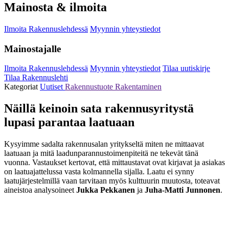
Mainosta & ilmoita
Ilmoita Rakennuslehdessä
Myynnin yhteystiedot
Mainostajalle
Ilmoita Rakennuslehdessä
Myynnin yhteystiedot
Tilaa uutiskirje
Tilaa Rakennuslehti
Kategoriat
Uutiset
Rakennustuote
Rakentaminen
Näillä keinoin sata rakennusyritystä
lupasi parantaa laatuaan
Kysyimme sadalta rakennusalan yritykseltä miten ne mittaavat
laatuaan ja mitä laadunparannustoimenpiteitä ne tekevät tänä
vuonna. Vastaukset kertovat, että mittaustavat ovat kirjavat ja asiakas
on laatuajattelussa vasta kolmannella sijalla. Laatu ei synny
laatujärjestelmillä vaan tarvitaan myös kulttuurin muutosta, toteavat
aineistoa analysoineet
Jukka Pekkanen
ja
Juha-Matti Junnonen
.