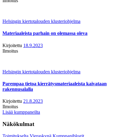
Ilmoitus
Helsingin kiertotalouden klusteriohjelma
Materiaaleista parhain on olemassa oleva
Kirjoitettu
18.9.2023
Ilmoitus
Helsingin kiertotalouden klusteriohjelma
Parempaa tietoa kierrätysmateriaaleista kaivataan
rakennusalalla
Kirjoitettu
21.8.2023
Ilmoitus
Lisää kumppaneilta
Näkökulmat
Toimitukselta
Vieraskynä
Kumppaniblogit