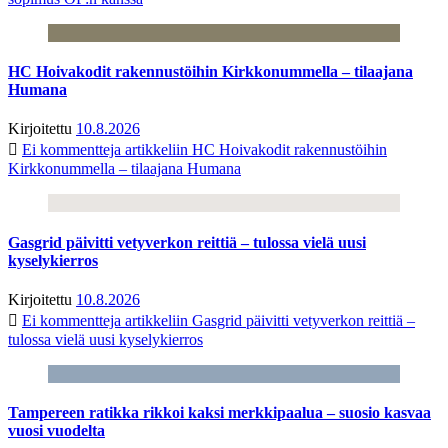
HC Hoivakodit rakennustöihin Kirkkonummella – tilaajana
Humana
Kirjoitettu
10.8.2026
Ei kommentteja
artikkeliin HC Hoivakodit rakennustöihin
Kirkkonummella – tilaajana Humana
Gasgrid päivitti vetyverkon reittiä – tulossa vielä uusi
kyselykierros
Kirjoitettu
10.8.2026
Ei kommentteja
artikkeliin Gasgrid päivitti vetyverkon reittiä –
tulossa vielä uusi kyselykierros
Tampereen ratikka rikkoi kaksi merkkipaalua – suosio kasvaa
vuosi vuodelta