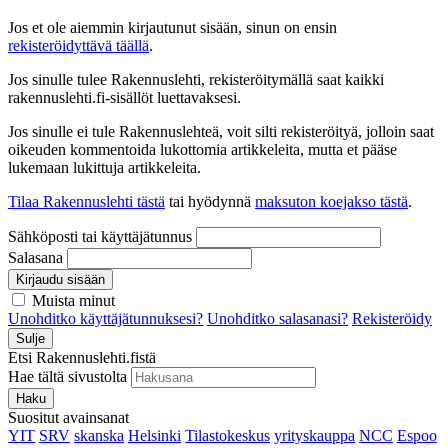
Jos et ole aiemmin kirjautunut sisään, sinun on ensin
rekisteröidyttävä täällä
.
Jos sinulle tulee Rakennuslehti, rekisteröitymällä saat kaikki
rakennuslehti.fi-sisällöt luettavaksesi.
Jos sinulle ei tule Rakennuslehteä, voit silti rekisteröityä, jolloin saat
oikeuden kommentoida lukottomia artikkeleita, mutta et pääse
lukemaan lukittuja artikkeleita.
Tilaa Rakennuslehti tästä
tai hyödynnä
maksuton koejakso tästä
.
Sähköposti tai käyttäjätunnus
Salasana
Kirjaudu sisään
Muista minut
Unohditko käyttäjätunnuksesi?
Unohditko salasanasi?
Rekisteröidy
Sulje
Etsi Rakennuslehti.fistä
Hae tältä sivustolta
Haku
Suositut avainsanat
YIT
SRV
skanska
Helsinki
Tilastokeskus
yrityskauppa
NCC
Espoo