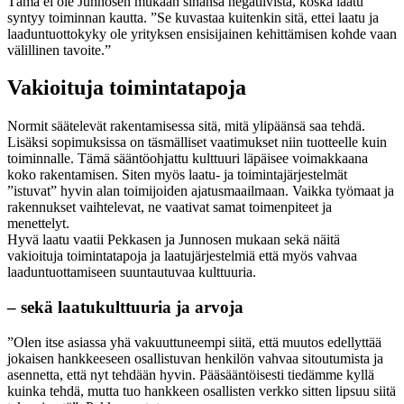
Tämä ei ole Junnosen mukaan sinänsä negatiivista, koska laatu
syntyy toiminnan kautta. ”Se kuvastaa kuitenkin sitä, ettei laatu ja
laaduntuottokyky ole yrityksen ensisijainen kehittämisen kohde vaan
välillinen tavoite.”
Vakioituja toimintatapoja
Normit säätelevät rakentamisessa sitä, mitä ylipäänsä saa tehdä.
Lisäksi sopimuksissa on täsmälliset vaatimukset niin tuotteelle kuin
toiminnalle. Tämä sääntöohjattu kulttuuri läpäisee voimakkaana
koko rakentamisen. Siten myös laatu- ja toimintajärjestelmät
”istuvat” hyvin alan toimijoiden ajatusmaailmaan. Vaikka työmaat ja
rakennukset vaihtelevat, ne vaativat samat toimenpiteet ja
menettelyt.
Hyvä laatu vaatii Pekkasen ja Junnosen mukaan sekä näitä
vakioituja toimintatapoja ja laatujärjestelmiä että myös vahvaa
laaduntuottamiseen suuntautuvaa kulttuuria.
– sekä laatukulttuuria ja arvoja
”Olen itse asiassa yhä vakuuttuneempi siitä, että muutos edellyttää
jokaisen hankkeeseen osallistuvan henkilön vahvaa sitoutumista ja
asennetta, että nyt tehdään hyvin. Pääsääntöisesti tiedämme kyllä
kuinka tehdä, mutta tuo hankkeen osallisten verkko sitten lipsuu siitä