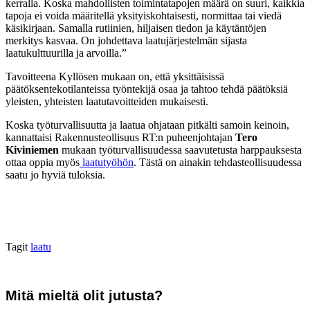
kerralla. Koska mahdollisten toimintatapojen määrä on suuri, kaikkia
tapoja ei voida määritellä yksityiskohtaisesti, normittaa tai viedä
käsikirjaan. Samalla rutiinien, hiljaisen tiedon ja käytäntöjen
merkitys kasvaa. On johdettava laatujärjestelmän sijasta
laatukulttuurilla ja arvoilla.”
Tavoitteena Kyllösen mukaan on, että yksittäisissä
päätöksentekotilanteissa työntekijä osaa ja tahtoo tehdä päätöksiä
yleisten, yhteisten laatutavoitteiden mukaisesti.
Koska työturvallisuutta ja laatua ohjataan pitkälti samoin keinoin,
kannattaisi Rakennusteollisuus RT:n puheenjohtajan
Tero
Kiviniemen
mukaan työturvallisuudessa saavutetusta harppauksesta
ottaa oppia myös
laatutyöhön
. Tästä on ainakin tehdasteollisuudessa
saatu jo hyviä tuloksia.
Tagit
laatu
Mitä mieltä olit jutusta?