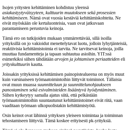
Isojen yritysten kehittäminen kohdistuu yleensä
asiakastyytyväisyyteen, kulttuurin muutokseen sekä prosessien
kehittämiseen
. Nämä ovat vuosia kestäviä kehittämiskohteita. Ne
eivät myöskään ole kertaluonteisia, vaan ovat jatkuvaan
parantamiseen perustuvia keinoja.
Tämä ero on tutkijoiden mukaan ymmärrettävää, sillä isoilla
yrityksillä on jo vakioidut menettelytavat luotu, jolloin lyhytjänteisiä,
reaktiivisia kehittämistoimia ei tarvita. Ne tarvitsevat keinoja, joilla
muuttaa fundamentteja ja tapaan suhtautua asioihin. YIT:ssä
esimerkiksi siihen tähdätään
arvojen ja johtamisen periaatteiden
eli
yrityskulttuurin
kautta.
Joissakin yrityksissä kehittämisen painopistealueena on myös muut
kuin varsinaiseen työmaatoimintoihin liittyvät toiminnot. Tällaisia
ovat muun muassa
suunnitteluun ja suunnittelunohjaukseen
panostaminen sekä esivalmisteiden lisääntyvä hyödyntäminen
.
Siihen kytkeytyy samalla ajatus siitä, että pelkästään
työmaatoimintoihin suuntautunut kehittämistoimet eivät riitä, vaan
vaaditaan työmaan ulkopuolistakin kehittämistyötä.
Osin keinot ovat lähinnä yrityksen yleiseen toimintaa ja toiminnan
tehostamiseen liittyviä. Tämä koskee erityisesti pk-yrityksiä.