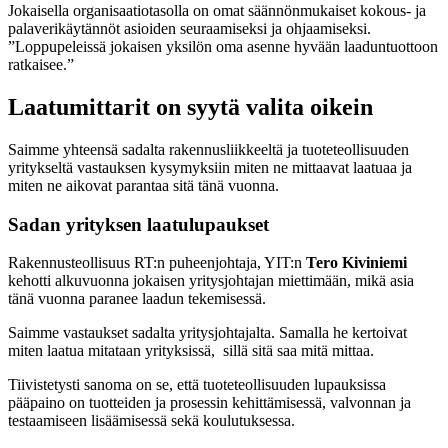
Jokaisella organisaatiotasolla on omat säännönmukaiset kokous- ja
palaverikäytännöt asioiden seuraamiseksi ja ohjaamiseksi.
”Loppupeleissä jokaisen yksilön oma asenne hyvään laaduntuottoon
ratkaisee.”
Laatumittarit on syytä valita oikein
Saimme yhteensä sadalta rakennusliikkeeltä ja tuoteteollisuuden
yritykseltä vastauksen kysymyksiin miten ne mittaavat laatuaa ja
miten ne aikovat parantaa sitä tänä vuonna.
Sadan yrityksen laatulupaukset
Rakennusteollisuus RT:n puheenjohtaja, YIT:n
Tero Kiviniemi
kehotti alkuvuonna jokaisen yritysjohtajan miettimään, mikä asia
tänä vuonna paranee laadun tekemisessä.
Saimme vastaukset sadalta yritysjohtajalta. Samalla he kertoivat
miten laatua mitataan yrityksissä, sillä sitä saa mitä mittaa.
Tiivistetysti sanoma on se, että tuoteteollisuuden lupauksissa
pääpaino on tuotteiden ja prosessin kehittämisessä, valvonnan ja
testaamiseen lisäämisessä sekä koulutuksessa.