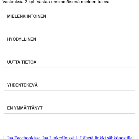
Vastauksia
2
kpl. Vastaa ensimmäisenä mieleen tuleva
MIELENKIINTOINEN
HYÖDYLLINEN
UUTTA TIETOA
YHDENTEKEVÄ
EN YMMÄRTÄNYT
Jaa Facebookissa
Jaa LinkedInissä
Lähetä linkki sähköpostilla