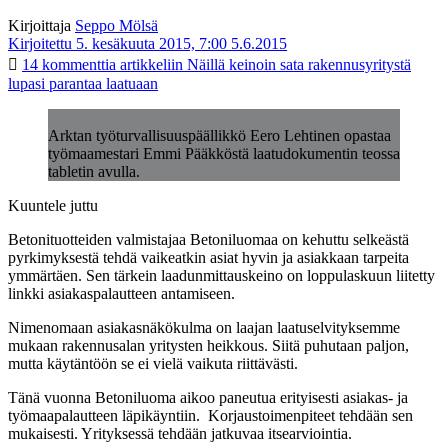
Kirjoittaja
Seppo Mölsä
Kirjoitettu 5. kesäkuuta 2015, 7:00
5.6.2015
14 kommenttia
artikkeliin Näillä keinoin sata rakennusyritystä
lupasi parantaa laatuaan
Arktan työturvallisuuspäällikkö Eero Lehtinen opastaa
työmaamestari Emmi Pääkköstä laatudokumentin teossa
tabletin avulla.
Kuuntele juttu
Betonituotteiden valmistajaa Betoniluomaa on kehuttu selkeästä
pyrkimyksestä tehdä vaikeatkin asiat hyvin ja asiakkaan tarpeita
ymmärtäen. Sen tärkein laadunmittauskeino on loppulaskuun liitetty
linkki asiakaspalautteen antamiseen.
Nimenomaan asiakasnäkökulma on laajan laatuselvityksemme
mukaan rakennusalan yritysten heikkous. Siitä puhutaan paljon,
mutta käytäntöön se ei vielä vaikuta riittävästi.
Tänä vuonna Betoniluoma aikoo paneutua erityisesti asiakas- ja
työmaapalautteen läpikäyntiin. Korjaustoimenpiteet tehdään sen
mukaisesti. Yrityksessä tehdään jatkuvaa itsearviointia.