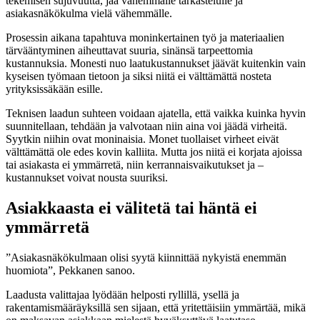
tekemisen sujuvuutta, jää vähemmälle tarkastelulle ja
asiakasnäkökulma vielä vähemmälle.
Prosessin aikana tapahtuva moninkertainen työ ja materiaalien
tärvääntyminen aiheuttavat suuria, sinänsä tarpeettomia
kustannuksia. Monesti nuo laatukustannukset jäävät kuitenkin vain
kyseisen työmaan tietoon ja siksi niitä ei välttämättä nosteta
yrityksissäkään esille.
Teknisen laadun suhteen voidaan ajatella, että vaikka kuinka hyvin
suunnitellaan, tehdään ja valvotaan niin aina voi jäädä virheitä.
Syytkin niihin ovat moninaisia. Monet tuollaiset virheet eivät
välttämättä ole edes kovin kalliita. Mutta jos niitä ei korjata ajoissa
tai asiakasta ei ymmärretä, niin kerrannaisvaikutukset ja –
kustannukset voivat nousta suuriksi.
Asiakkaasta ei välitetä tai häntä ei
ymmärretä
”Asiakasnäkökulmaan olisi syytä kiinnittää nykyistä enemmän
huomiota”, Pekkanen sanoo.
Laadusta valittajaa lyödään helposti ryllillä, ysellä ja
rakentamismääräyksillä sen sijaan, että yritettäisiin ymmärtää, mikä