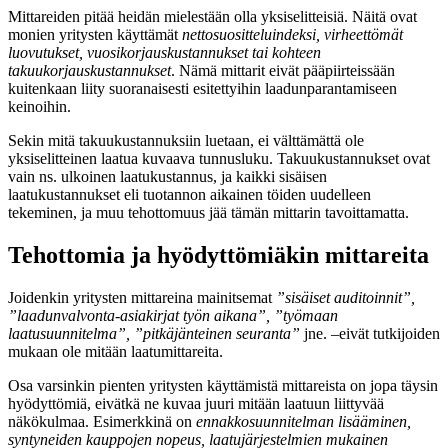
Mittareiden pitää heidän mielestään olla yksiselitteisiä. Näitä ovat
monien yritysten käyttämät
nettosuositteluindeksi, virheettömät
luovutukset, vuosikorjauskustannukset tai kohteen
takuukorjauskustannukset
. Nämä mittarit eivät pääpiirteissään
kuitenkaan liity suoranaisesti esitettyihin laadunparantamiseen
keinoihin.
Sekin mitä takuukustannuksiin luetaan, ei välttämättä ole
yksiselitteinen laatua kuvaava tunnusluku. Takuukustannukset ovat
vain ns. ulkoinen laatukustannus, ja kaikki sisäisen
laatukustannukset eli tuotannon aikainen töiden uudelleen
tekeminen, ja muu tehottomuus jää tämän mittarin tavoittamatta.
Tehottomia ja hyödyttömiäkin mittareita
Joidenkin yritysten mittareina mainitsemat
”sisäiset auditoinnit”,
”laadunvalvonta-asiakirjat työn aikana”, ”työmaan
laatusuunnitelma”, ”pitkäjänteinen seuranta”
jne. –eivät tutkijoiden
mukaan ole mitään laatumittareita.
Osa varsinkin pienten yritysten käyttämistä mittareista on jopa täysin
hyödyttömiä, eivätkä ne kuvaa juuri mitään laatuun liittyvää
näkökulmaa. Esimerkkinä on
ennakkosuunnitelman lisääminen,
syntyneiden kauppojen nopeus, laatujärjestelmien mukainen