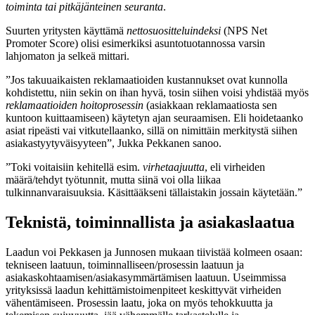
toiminta tai pitkäjänteinen seuranta
.
Suurten yritysten käyttämä
nettosuositteluindeksi
(NPS Net
Promoter Score) olisi esimerkiksi asuntotuotannossa varsin
lahjomaton ja selkeä mittari.
”Jos takuuaikaisten reklamaatioiden kustannukset ovat kunnolla
kohdistettu, niin sekin on ihan hyvä, tosin siihen voisi yhdistää myös
reklamaatioiden hoitoprosessin
(asiakkaan reklamaatiosta sen
kuntoon kuittaamiseen) käytetyn ajan seuraamisen. Eli hoidetaanko
asiat ripeästi vai vitkutellaanko, sillä on nimittäin merkitystä siihen
asiakastyytyväisyyteen”, Jukka Pekkanen sanoo.
”Toki voitaisiin kehitellä esim.
virhetaajuutta
, eli virheiden
määrä/tehdyt työtunnit, mutta siinä voi olla liikaa
tulkinnanvaraisuuksia. Käsittääkseni tällaistakin jossain käytetään.”
Teknistä, toiminnallista ja asiakaslaatua
Laadun voi Pekkasen ja Junnosen mukaan tiivistää kolmeen osaan:
tekniseen laatuun, toiminnalliseen/prosessin laatuun ja
asiakaskohtaamisen/asiakasymmärtämisen laatuun. Useimmissa
yrityksissä laadun kehittämistoimenpiteet keskittyvät virheiden
vähentämiseen. Prosessin laatu, joka on myös tehokkuutta ja