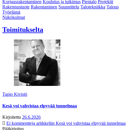
Korjausrakentaminen
Koulutus ja tutkimus
Pientalo
Projektit
Rakennustuote
Rakentaminen
Suunnittelu
Talotekniikka
Talous
Työelämä
Näkökulmat
Toimitukselta
Tapio Kivistö
Kesä voi vahvistaa elpyvää tunnelmaa
Kirjoitettu
26.6.2026
Ei kommentteja
artikkeliin Kesä voi vahvistaa elpyvää tunnelmaa
Pääkirjoitus