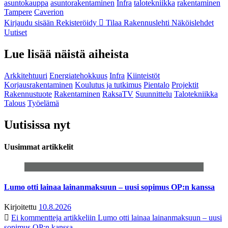
asuntokauppa
asuntorakentaminen
Infra
talotekniikka
rakentaminen
Tampere
Caverion
Kirjaudu sisään
Rekisteröidy
Tilaa Rakennuslehti
Näköislehdet
Uutiset
Lue lisää näistä aiheista
Arkkitehtuuri
Energiatehokkuus
Infra
Kiinteistöt
Korjausrakentaminen
Koulutus ja tutkimus
Pientalo
Projektit
Rakennustuote
Rakentaminen
RaksaTV
Suunnittelu
Talotekniikka
Talous
Työelämä
Uutisissa nyt
Uusimmat artikkelit
Lumo otti lainaa lainanmaksuun – uusi sopimus OP:n kanssa
Kirjoitettu
10.8.2026
Ei kommentteja
artikkeliin Lumo otti lainaa lainanmaksuun – uusi
sopimus OP:n kanssa