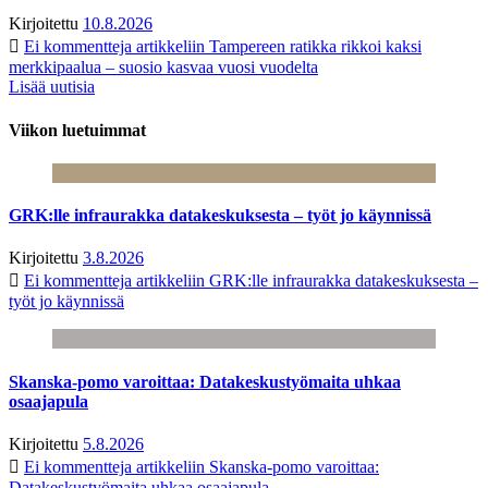
Kirjoitettu
10.8.2026
Ei kommentteja
artikkeliin Tampereen ratikka rikkoi kaksi
merkkipaalua – suosio kasvaa vuosi vuodelta
Lisää uutisia
Viikon luetuimmat
GRK:lle infraurakka datakeskuksesta – työt jo käynnissä
Kirjoitettu
3.8.2026
Ei kommentteja
artikkeliin GRK:lle infraurakka datakeskuksesta –
työt jo käynnissä
Skanska-pomo varoittaa: Datakeskustyömaita uhkaa
osaajapula
Kirjoitettu
5.8.2026
Ei kommentteja
artikkeliin Skanska-pomo varoittaa:
Datakeskustyömaita uhkaa osaajapula