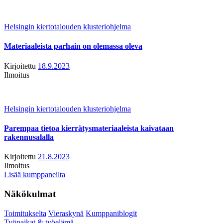
Helsingin kiertotalouden klusteriohjelma
Materiaaleista parhain on olemassa oleva
Kirjoitettu
18.9.2023
Ilmoitus
Helsingin kiertotalouden klusteriohjelma
Parempaa tietoa kierrätysmateriaaleista kaivataan
rakennusalalla
Kirjoitettu
21.8.2023
Ilmoitus
Lisää kumppaneilta
Näkökulmat
Toimitukselta
Vieraskynä
Kumppaniblogit
Työpaikat & työelämä