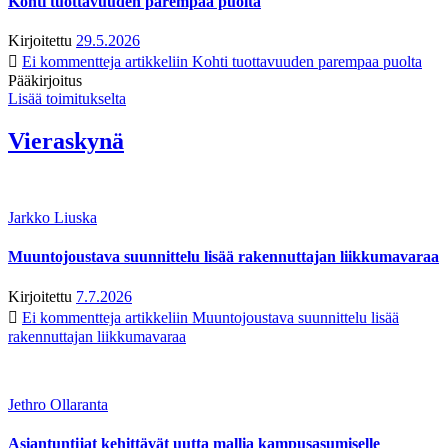
Kohti tuottavuuden parempaa puolta
Kirjoitettu
29.5.2026
Ei kommentteja
artikkeliin Kohti tuottavuuden parempaa puolta
Pääkirjoitus
Lisää toimitukselta
Vieraskynä
Jarkko Liuska
Muuntojoustava suunnittelu lisää rakennuttajan liikkumavaraa
Kirjoitettu
7.7.2026
Ei kommentteja
artikkeliin Muuntojoustava suunnittelu lisää
rakennuttajan liikkumavaraa
Jethro Ollaranta
Asiantuntijat kehittävät uutta mallia kampusasumiselle