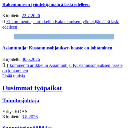
Rakentamisen työntekijämäärä laski edelleen
Kirjoitettu
22.7.2026
Ei kommentteja
artikkeliin Rakentamisen työntekijämäärä laski
edelleen
Asiantuntija: Kustannusohjauksen haaste on johtaminen
Kirjoitettu
30.6.2026
1 kommentti
artikkeliin Asiantuntija: Kustannusohjauksen haaste
on johtaminen
Lisää uutisia
Uusimmat työpaikat
Toimitusjohtaja
Yritys
KOAS
Kirjoitettu
3.8.2026
Suunnittelupäällikkö