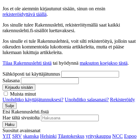
Jos et ole aiemmin kirjautunut sisään, sinun on ensin
rekisteröidyttävä täällä
.
Jos sinulle tulee Rakennuslehti, rekisteröitymällä saat kaikki
rakennuslehti.fi-sisällöt luettavaksesi.
Jos sinulle ei tule Rakennuslehteä, voit silti rekisteröityä, jolloin saat
oikeuden kommentoida lukottomia artikkeleita, mutta et pääse
lukemaan lukittuja artikkeleita.
Tilaa Rakennuslehti tästä
tai hyödynnä
maksuton koejakso tästä
.
Sähköposti tai käyttäjätunnus
Salasana
Kirjaudu sisään
Muista minut
Unohditko käyttäjätunnuksesi?
Unohditko salasanasi?
Rekisteröidy
Sulje
Etsi Rakennuslehti.fistä
Hae tältä sivustolta
Haku
Suositut avainsanat
YIT
SRV
skanska
Helsinki
Tilastokeskus
yrityskauppa
NCC
Espoo