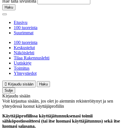
Hae tältä sivustolta
Haku
Etusivu
100 tuoreinta
Suurimmat
100 tuoreinta
Keskustelut
Näköislehti
Tilaa Rakennuslehti
Uutiskirje
Toimitus
Yhteystiedot
Kirjaudu sisään
Haku
Sulje
Kirjaudu sisään
Voit kirjautua sisään, jos olet jo aiemmin rekisteröitynyt ja sen
yhteydessä luonut käyttäjäprofiilin
Käyttäjäprofiilissa käyttäjätunnuksenasi toimii
sähköpostiosoitteesi (tai itse luomasi käyttäjätunnus) sekä itse
luomasi salasana.