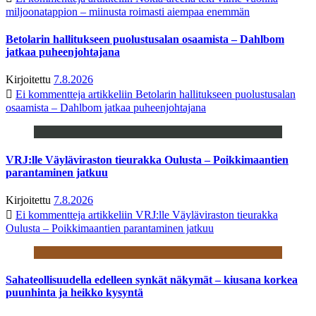
miljoonatappion – miinusta roimasti aiempaa enemmän
Betolarin hallitukseen puolustusalan osaamista – Dahlbom
jatkaa puheenjohtajana
Kirjoitettu
7.8.2026
Ei kommentteja
artikkeliin Betolarin hallitukseen puolustusalan
osaamista – Dahlbom jatkaa puheenjohtajana
VRJ:lle Väyläviraston tieurakka Oulusta – Poikkimaantien
parantaminen jatkuu
Kirjoitettu
7.8.2026
Ei kommentteja
artikkeliin VRJ:lle Väyläviraston tieurakka
Oulusta – Poikkimaantien parantaminen jatkuu
Sahateollisuudella edelleen synkät näkymät – kiusana korkea
puunhinta ja heikko kysyntä