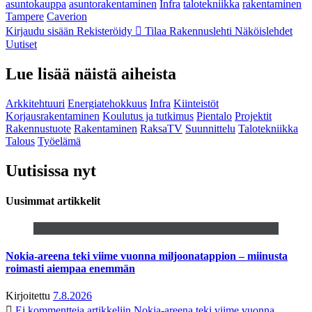
asuntokauppa
asuntorakentaminen
Infra
talotekniikka
rakentaminen
Tampere
Caverion
Kirjaudu sisään
Rekisteröidy
Tilaa Rakennuslehti
Näköislehdet
Uutiset
Lue lisää näistä aiheista
Arkkitehtuuri
Energiatehokkuus
Infra
Kiinteistöt
Korjausrakentaminen
Koulutus ja tutkimus
Pientalo
Projektit
Rakennustuote
Rakentaminen
RaksaTV
Suunnittelu
Talotekniikka
Talous
Työelämä
Uutisissa nyt
Uusimmat artikkelit
Nokia-areena teki viime vuonna miljoonatappion – miinusta
roimasti aiempaa enemmän
Kirjoitettu
7.8.2026
Ei kommentteja
artikkeliin Nokia-areena teki viime vuonna