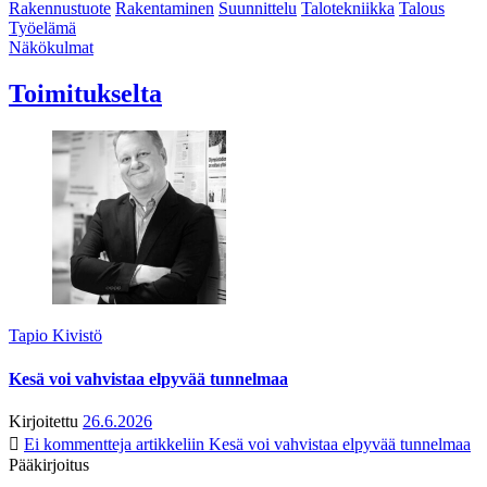
Rakennustuote
Rakentaminen
Suunnittelu
Talotekniikka
Talous
Työelämä
Näkökulmat
Toimitukselta
Tapio Kivistö
Kesä voi vahvistaa elpyvää tunnelmaa
Kirjoitettu
26.6.2026
Ei kommentteja
artikkeliin Kesä voi vahvistaa elpyvää tunnelmaa
Pääkirjoitus