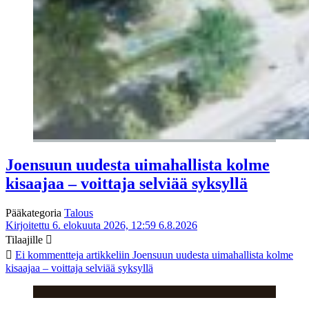
Joensuun uudesta uimahallista kolme
kisaajaa – voittaja selviää syksyllä
Pääkategoria
Talous
Kirjoitettu 6. elokuuta 2026, 12:59
6.8.2026
Tilaajille
Ei kommentteja
artikkeliin Joensuun uudesta uimahallista kolme
kisaajaa – voittaja selviää syksyllä