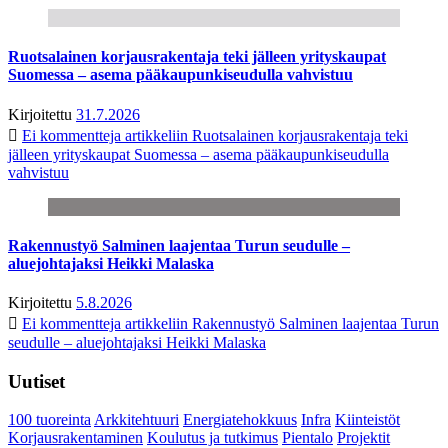
Ruotsalainen korjausrakentaja teki jälleen yrityskaupat
Suomessa – asema pääkaupunkiseudulla vahvistuu
Kirjoitettu
31.7.2026
Ei kommentteja
artikkeliin Ruotsalainen korjausrakentaja teki
jälleen yrityskaupat Suomessa – asema pääkaupunkiseudulla
vahvistuu
Rakennustyö Salminen laajentaa Turun seudulle –
aluejohtajaksi Heikki Malaska
Kirjoitettu
5.8.2026
Ei kommentteja
artikkeliin Rakennustyö Salminen laajentaa Turun
seudulle – aluejohtajaksi Heikki Malaska
Uutiset
100 tuoreinta
Arkkitehtuuri
Energiatehokkuus
Infra
Kiinteistöt
Korjausrakentaminen
Koulutus ja tutkimus
Pientalo
Projektit