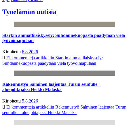
Työelämän uutisia
Starkin ammattilaiskysely: Suhdannekuopasta päädytään vielä
työvoimapulaan
Kirjoitettu
6.8.2026
Ei kommentteja
artikkeliin Starkin ammattilaiskysely:
Suhdannekuopasta päädytään vielä työvoimapulaan
Rakennustyö Salminen laajentaa Turun seudulle –
aluejohtajaksi Heikki Malaska
Kirjoitettu
5.8.2026
Ei kommentteja
artikkeliin Rakennustyö Salminen laajentaa Turun
seudulle – aluejohtajaksi Heikki Malaska