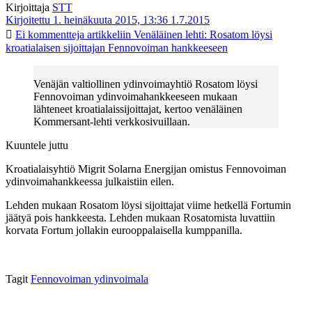
Kirjoittaja
STT
Kirjoitettu 1. heinäkuuta 2015, 13:36
1.7.2015
Ei kommentteja
artikkeliin Venäläinen lehti: Rosatom löysi
kroatialaisen sijoittajan Fennovoiman hankkeeseen
Venäjän valtiollinen ydinvoimayhtiö Rosatom löysi
Fennovoiman ydinvoimahankkeeseen mukaan
lähteneet kroatialaissijoittajat, kertoo venäläinen
Kommersant-lehti verkkosivuillaan.
Kuuntele juttu
Kroatialaisyhtiö Migrit Solarna Energijan omistus Fennovoiman
ydinvoimahankkeessa julkaistiin eilen.
Lehden mukaan Rosatom löysi sijoittajat viime hetkellä Fortumin
jäätyä pois hankkeesta. Lehden mukaan Rosatomista luvattiin
korvata Fortum jollakin eurooppalaisella kumppanilla.
Tagit
Fennovoiman ydinvoimala