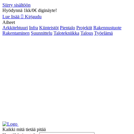
Siirry sisältöön
Hyödynnä 1kk/0€ diginäyte!
Lue lisää
Kirjaudu
Aiheet
Arkkitehtuuri
Infra
Kiinteistöt
Pientalo
Projektit
Rakennustuote
Rakentaminen
Suunnittelu
Talotekniikka
Talous
Työelämä
Kaikki mitä tietää pitää