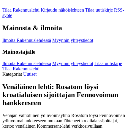
Tilaa Rakennuslehti
Kirjaudu näköislehteen
Tilaa uutiskirje
RSS-
syöte
Mainosta & ilmoita
Ilmoita Rakennuslehdessä
Myynnin yhteystiedot
Mainostajalle
Ilmoita Rakennuslehdessä
Myynnin yhteystiedot
Tilaa uutiskirje
Tilaa Rakennuslehti
Kategoriat
Uutiset
Venäläinen lehti: Rosatom löysi
kroatialaisen sijoittajan Fennovoiman
hankkeeseen
Venäjän valtiollinen ydinvoimayhtiö Rosatom löysi Fennovoiman
ydinvoimahankkeeseen mukaan lähteneet kroatialaissijoittajat,
kertoo venäläinen Kommersant-lehti verkkosivuillaan.