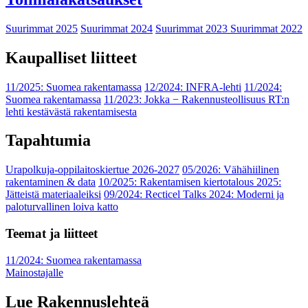
Suurimmat 2025
Suurimmat 2024
Suurimmat 2023
Suurimmat 2022
Kaupalliset liitteet
11/2025: Suomea rakentamassa
12/2024: INFRA-lehti
11/2024:
Suomea rakentamassa
11/2023: Jokka − Rakennusteollisuus RT:n
lehti kestävästä rakentamisesta
Tapahtumia
Urapolkuja-oppilaitoskiertue 2026-2027
05/2026: Vähähiilinen
rakentaminen & data
10/2025: Rakentamisen kiertotalous 2025:
Jätteistä materiaaleiksi
09/2024: Recticel Talks 2024: Moderni ja
paloturvallinen loiva katto
Teemat ja liitteet
11/2024: Suomea rakentamassa
Mainostajalle
Lue Rakennuslehteä