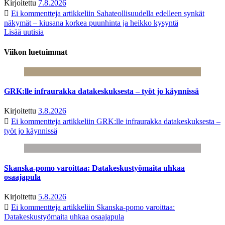
Kirjoitettu
7.8.2026
Ei kommentteja
artikkeliin Sahateollisuudella edelleen synkät
näkymät – kiusana korkea puunhinta ja heikko kysyntä
Lisää uutisia
Viikon luetuimmat
GRK:lle infraurakka datakeskuksesta – työt jo käynnissä
Kirjoitettu
3.8.2026
Ei kommentteja
artikkeliin GRK:lle infraurakka datakeskuksesta –
työt jo käynnissä
Skanska-pomo varoittaa: Datakeskustyömaita uhkaa
osaajapula
Kirjoitettu
5.8.2026
Ei kommentteja
artikkeliin Skanska-pomo varoittaa:
Datakeskustyömaita uhkaa osaajapula