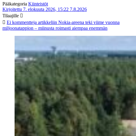
Pääkategoria
Kiinteistöt
Kirjoitettu 7. elokuuta 2026, 15:22
7.8.2026
Tilaajille
Ei kommentteja
artikkeliin Nokia-areena teki viime vuonna
miljoonatappion – miinusta roimasti aiempaa enemmän