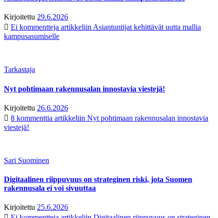
Kirjoitettu
29.6.2026
Ei kommentteja
artikkeliin Asiantuntijat kehittävät uutta mallia
kampusasumiselle
Tarkastaja
Nyt pohtimaan rakennusalan innostavia viestejä!
Kirjoitettu
26.6.2026
8 kommenttia
artikkeliin Nyt pohtimaan rakennusalan innostavia
viestejä!
Sari Suominen
Digitaalinen riippuvuus on strateginen riski, jota Suomen
rakennusala ei voi sivuuttaa
Kirjoitettu
25.6.2026
Ei kommentteja
artikkeliin Digitaalinen riippuvuus on strateginen