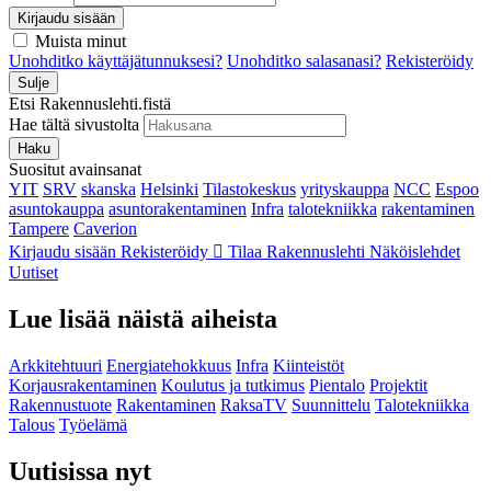
Kirjaudu sisään
Muista minut
Unohditko käyttäjätunnuksesi?
Unohditko salasanasi?
Rekisteröidy
Sulje
Etsi Rakennuslehti.fistä
Hae tältä sivustolta
Haku
Suositut avainsanat
YIT
SRV
skanska
Helsinki
Tilastokeskus
yrityskauppa
NCC
Espoo
asuntokauppa
asuntorakentaminen
Infra
talotekniikka
rakentaminen
Tampere
Caverion
Kirjaudu sisään
Rekisteröidy
Tilaa Rakennuslehti
Näköislehdet
Uutiset
Lue lisää näistä aiheista
Arkkitehtuuri
Energiatehokkuus
Infra
Kiinteistöt
Korjausrakentaminen
Koulutus ja tutkimus
Pientalo
Projektit
Rakennustuote
Rakentaminen
RaksaTV
Suunnittelu
Talotekniikka
Talous
Työelämä
Uutisissa nyt