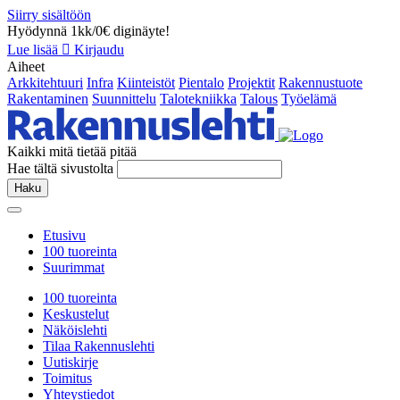
Siirry sisältöön
Hyödynnä 1kk/0€ diginäyte!
Lue lisää
Kirjaudu
Aiheet
Arkkitehtuuri
Infra
Kiinteistöt
Pientalo
Projektit
Rakennustuote
Rakentaminen
Suunnittelu
Talotekniikka
Talous
Työelämä
Kaikki mitä tietää pitää
Hae tältä sivustolta
Haku
Etusivu
100 tuoreinta
Suurimmat
100 tuoreinta
Keskustelut
Näköislehti
Tilaa Rakennuslehti
Uutiskirje
Toimitus
Yhteystiedot