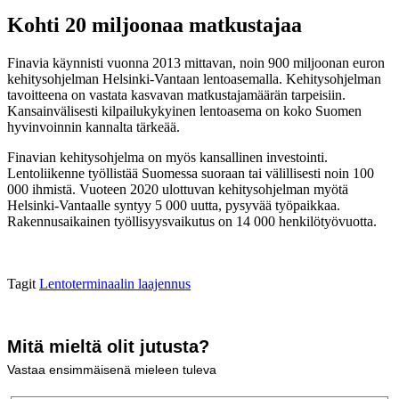
Kohti 20 miljoonaa matkustajaa
Finavia käynnisti vuonna 2013 mittavan, noin 900 miljoonan euron
kehitysohjelman Helsinki-Vantaan lentoasemalla. Kehitysohjelman
tavoitteena on vastata kasvavan matkustajamäärän tarpeisiin.
Kansainvälisesti kilpailukykyinen lentoasema on koko Suomen
hyvinvoinnin kannalta tärkeää.
Finavian kehitysohjelma on myös kansallinen investointi.
Lentoliikenne työllistää Suomessa suoraan tai välillisesti noin 100
000 ihmistä. Vuoteen 2020 ulottuvan kehitysohjelman myötä
Helsinki-Vantaalle syntyy 5 000 uutta, pysyvää työpaikkaa.
Rakennusaikainen työllisyysvaikutus on 14 000 henkilötyövuotta.
Tagit
Lentoterminaalin laajennus
Mitä mieltä olit jutusta?
Vastaa ensimmäisenä mieleen tuleva