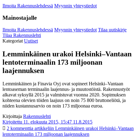
Ilmoita Rakennuslehdessä
Myynnin yhteystiedot
Mainostajalle
Ilmoita Rakennuslehdessä
Myynnin yhteystiedot
Tilaa uutiskirje
Tilaa Rakennuslehti
Kategoriat
Uutiset
Lemminkäinen urakoi Helsinki–Vantaan
lentoterminaalin 173 miljoonan
laajennuksen
Lemminkäinen ja Finavia Oyj ovat sopineet Helsinki–Vantaan
lentoaseman terminaalin laajennus- ja muutostöistä. Rakennustyöt
alkavat syksyllä 2015 ja valmistuvat vuonna 2020. Sopimuksen
kohteena olevien töiden laajuus on noin 75 800 bruttoneliötä, ja
niiden kustannusarvio on noin 173 miljoonaa euroa.
Kirjoittaja
Rakennuslehti
Kirjoitettu 11. elokuuta 2015, 15:47
11.8.2015
2 kommenttia
artikkeliin Lemminkäinen urakoi Helsinki–Vantaan
lentoterminaalin 173 miljoonan laajennuksen