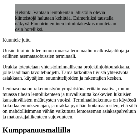
Helsinki-Vantaan lentokentän lähistöllä olevia
kiinteistöjä halutaan kehittää. Esimerkiksi taustalla
näkyvä Finnairin entinen toimintakeskus muutetaan
osin hotelliksi.
Kuuntele juttu
Uusiin tiloihin tulee muun muassa terminaalin matkustajatiloja ja
erillinen asematasobussien terminaali.
Urakka toteutetaan yhteistoiminnallisena projektinjohtourakkana,
jolle laaditaan tavoitebudjetti. Tämä tarkoittaa tiivistä yhteistyötä
asiakkaan, käyttäjien, suunnittelijoiden ja rakentajien kesken.
Lentoasema on rakennustyön ympäristönä erittäin vaativa, muun
muassa tiheän lentoliikenteen ja turvallisuutta koskevien lukuisien
kansainvälisten määräysten vuoksi. Terminaalirakennus on käytössä
koko laajennuksen ajan, ja urakka pyritään hoitamaan siten, että sillä
on mahdollisimman vähän vaikutusta lentoaseman asiakaspalveluun
ja matkustajaliikenteen sujuvuuteen.
Kumppanuusmallilla