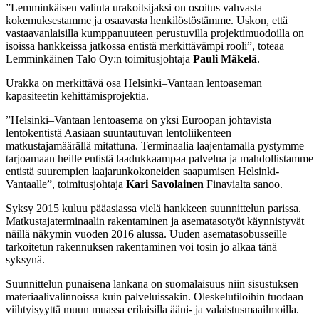
”Lemminkäisen valinta urakoitsijaksi on osoitus vahvasta
kokemuksestamme ja osaavasta henkilöstöstämme. Uskon, että
vastaavanlaisilla kumppanuuteen perustuvilla projektimuodoilla on
isoissa hankkeissa jatkossa entistä merkittävämpi rooli”, toteaa
Lemminkäinen Talo Oy:n toimitusjohtaja
Pauli Mäkelä
.
Urakka on merkittävä osa Helsinki–Vantaan lentoaseman
kapasiteetin kehittämisprojektia.
”Helsinki–Vantaan lentoasema on yksi Euroopan johtavista
lentokentistä Aasiaan suuntautuvan lentoliikenteen
matkustajamäärällä mitattuna. Terminaalia laajentamalla pystymme
tarjoamaan heille entistä laadukkaampaa palvelua ja mahdollistamme
entistä suurempien laajarunkokoneiden saapumisen Helsinki-
Vantaalle”, toimitusjohtaja
Kari Savolainen
Finavialta sanoo.
Syksy 2015 kuluu pääasiassa vielä hankkeen suunnittelun parissa.
Matkustajaterminaalin rakentaminen ja asematasotyöt käynnistyvät
näillä näkymin vuoden 2016 alussa. Uuden asematasobusseille
tarkoitetun rakennuksen rakentaminen voi tosin jo alkaa tänä
syksynä.
Suunnittelun punaisena lankana on suomalaisuus niin sisustuksen
materiaalivalinnoissa kuin palveluissakin. Oleskelutiloihin tuodaan
viihtyisyyttä muun muassa erilaisilla ääni- ja valaistusmaailmoilla.