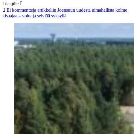
Tilaajille
Ei kommentteja
artikkeliin Joensuun uudesta uimahallista kolme
kisaajaa – voittaja selviää syksyllä