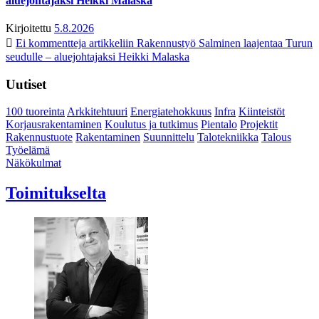
aluejohtajaksi Heikki Malaska
Kirjoitettu
5.8.2026
Ei kommentteja
artikkeliin Rakennustyö Salminen laajentaa Turun
seudulle – aluejohtajaksi Heikki Malaska
Uutiset
100 tuoreinta
Arkkitehtuuri
Energiatehokkuus
Infra
Kiinteistöt
Korjausrakentaminen
Koulutus ja tutkimus
Pientalo
Projektit
Rakennustuote
Rakentaminen
Suunnittelu
Talotekniikka
Talous
Työelämä
Näkökulmat
Toimitukselta