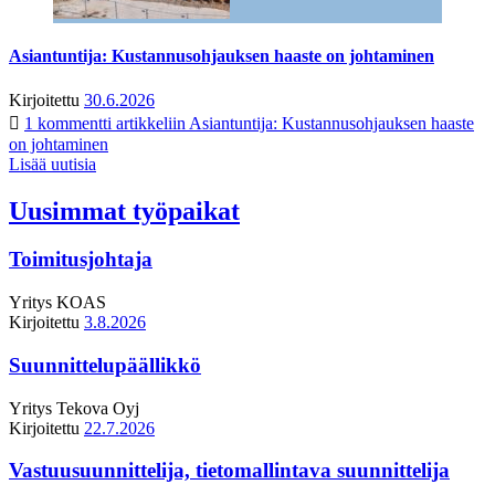
Asiantuntija: Kustannusohjauksen haaste on johtaminen
Kirjoitettu
30.6.2026
1 kommentti
artikkeliin Asiantuntija: Kustannusohjauksen haaste
on johtaminen
Lisää uutisia
Uusimmat työpaikat
Toimitusjohtaja
Yritys
KOAS
Kirjoitettu
3.8.2026
Suunnittelupäällikkö
Yritys
Tekova Oyj
Kirjoitettu
22.7.2026
Vastuusuunnittelija, tietomallintava suunnittelija