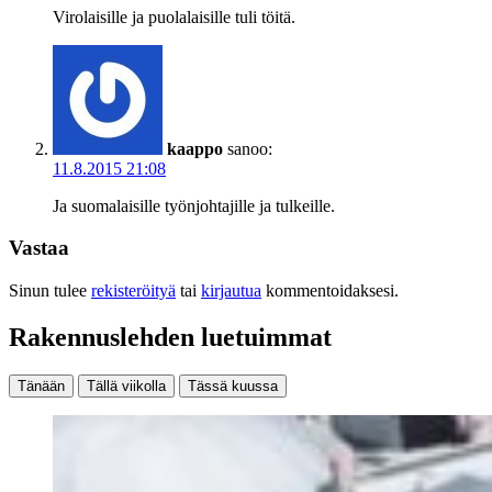
Virolaisille ja puolalaisille tuli töitä.
kaappo
sanoo:
11.8.2015 21:08
Ja suomalaisille työnjohtajille ja tulkeille.
Vastaa
Sinun tulee
rekisteröityä
tai
kirjautua
kommentoidaksesi.
Rakennuslehden luetuimmat
Tänään
Tällä viikolla
Tässä kuussa