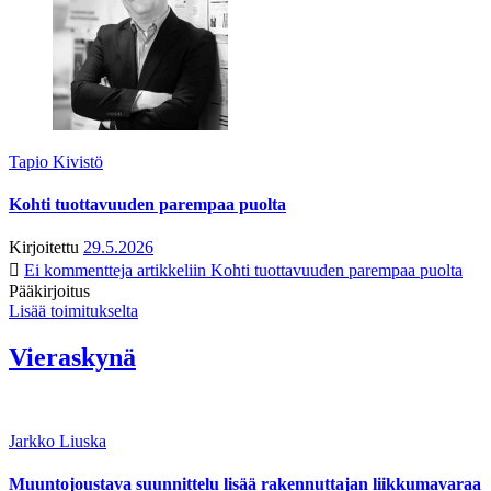
Tapio Kivistö
Kohti tuottavuuden parempaa puolta
Kirjoitettu
29.5.2026
Ei kommentteja
artikkeliin Kohti tuottavuuden parempaa puolta
Pääkirjoitus
Lisää toimitukselta
Vieraskynä
Jarkko Liuska
Muuntojoustava suunnittelu lisää rakennuttajan liikkumavaraa