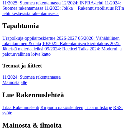
11/2025: Suomea rakentamassa
12/2024: INFRA-lehti
11/2024:
Suomea rakentamassa
11/2023: Jokka − Rakennusteollisuus RT:n
lehti kestävästä rakentamisesta
Tapahtumia
Urapolkuja-oppilaitoskiertue 2026-2027
05/2026: Vähähiilinen
rakentaminen & data
10/2025: Rakentamisen kiertotalous 2025:
Jätteistä materiaaleiksi
09/2024: Recticel Talks 2024: Moderni ja
paloturvallinen loiva katto
Teemat ja liitteet
11/2024: Suomea rakentamassa
Mainostajalle
Lue Rakennuslehteä
Tilaa Rakennuslehti
Kirjaudu näköislehteen
Tilaa uutiskirje
RSS-
syöte
Mainosta & ilmoita