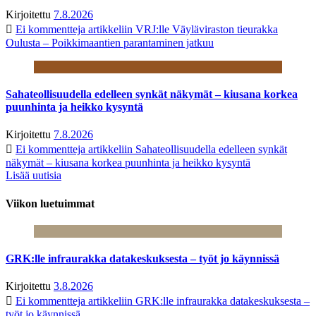
Kirjoitettu
7.8.2026
Ei kommentteja
artikkeliin VRJ:lle Väyläviraston tieurakka
Oulusta – Poikkimaantien parantaminen jatkuu
Sahateollisuudella edelleen synkät näkymät – kiusana korkea
puunhinta ja heikko kysyntä
Kirjoitettu
7.8.2026
Ei kommentteja
artikkeliin Sahateollisuudella edelleen synkät
näkymät – kiusana korkea puunhinta ja heikko kysyntä
Lisää uutisia
Viikon luetuimmat
GRK:lle infraurakka datakeskuksesta – työt jo käynnissä
Kirjoitettu
3.8.2026
Ei kommentteja
artikkeliin GRK:lle infraurakka datakeskuksesta –
työt jo käynnissä