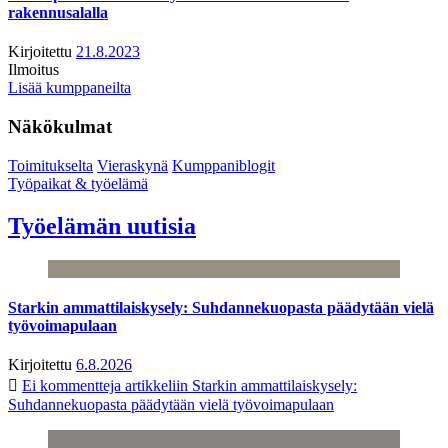
rakennusalalla
Kirjoitettu
21.8.2023
Ilmoitus
Lisää kumppaneilta
Näkökulmat
Toimitukselta
Vieraskynä
Kumppaniblogit
Työpaikat & työelämä
Työelämän uutisia
Starkin ammattilaiskysely: Suhdannekuopasta päädytään vielä
työvoimapulaan
Kirjoitettu
6.8.2026
Ei kommentteja
artikkeliin Starkin ammattilaiskysely:
Suhdannekuopasta päädytään vielä työvoimapulaan