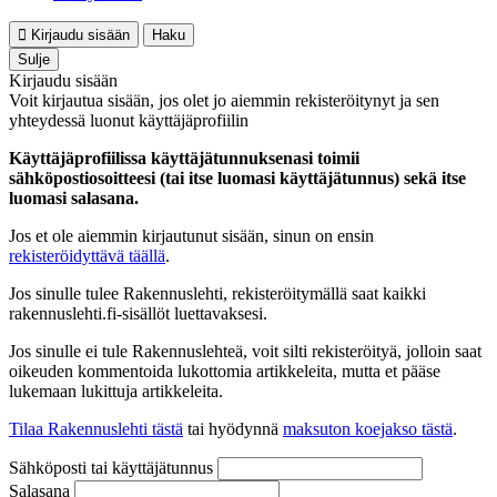
Kirjaudu sisään
Haku
Sulje
Kirjaudu sisään
Voit kirjautua sisään, jos olet jo aiemmin rekisteröitynyt ja sen
yhteydessä luonut käyttäjäprofiilin
Käyttäjäprofiilissa käyttäjätunnuksenasi toimii
sähköpostiosoitteesi (tai itse luomasi käyttäjätunnus) sekä itse
luomasi salasana.
Jos et ole aiemmin kirjautunut sisään, sinun on ensin
rekisteröidyttävä täällä
.
Jos sinulle tulee Rakennuslehti, rekisteröitymällä saat kaikki
rakennuslehti.fi-sisällöt luettavaksesi.
Jos sinulle ei tule Rakennuslehteä, voit silti rekisteröityä, jolloin saat
oikeuden kommentoida lukottomia artikkeleita, mutta et pääse
lukemaan lukittuja artikkeleita.
Tilaa Rakennuslehti tästä
tai hyödynnä
maksuton koejakso tästä
.
Sähköposti tai käyttäjätunnus
Salasana