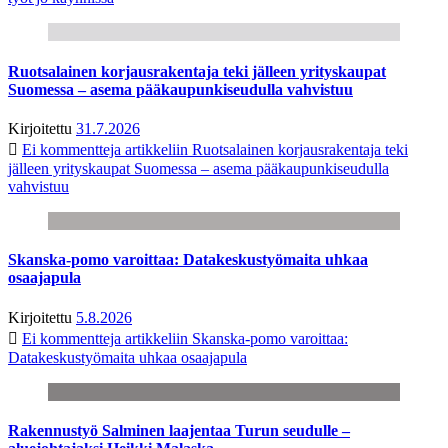
Ruotsalainen korjausrakentaja teki jälleen yrityskaupat
Suomessa – asema pääkaupunkiseudulla vahvistuu
Kirjoitettu
31.7.2026
Ei kommentteja
artikkeliin Ruotsalainen korjausrakentaja teki
jälleen yrityskaupat Suomessa – asema pääkaupunkiseudulla
vahvistuu
Skanska-pomo varoittaa: Datakeskustyömaita uhkaa
osaajapula
Kirjoitettu
5.8.2026
Ei kommentteja
artikkeliin Skanska-pomo varoittaa:
Datakeskustyömaita uhkaa osaajapula
Rakennustyö Salminen laajentaa Turun seudulle –