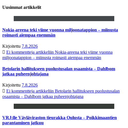
Uusimmat artikkelit
Nokia-areena teki viime vuonna miljoonatappion – miinusta
roimasti aiempaa enemmän
Kirjoitettu
7.8.2026
Ei kommentteja
artikkeliin Nokia-areena teki viime vuonna
miljoonatappion – miinusta roimasti aiempaa enemmän
Betolarin hallitukseen puolustusalan osaamista – Dahlbom
jatkaa puheenjohtajana
Kirjoitettu
7.8.2026
Ei kommentteja
artikkeliin Betolarin hallitukseen puolustusalan
osaamista – Dahlbom jatkaa puheenjohtajana
VRJ:lle Väyläviraston tieurakka Oulusta – Poikkimaantien
parantaminen jatkuu