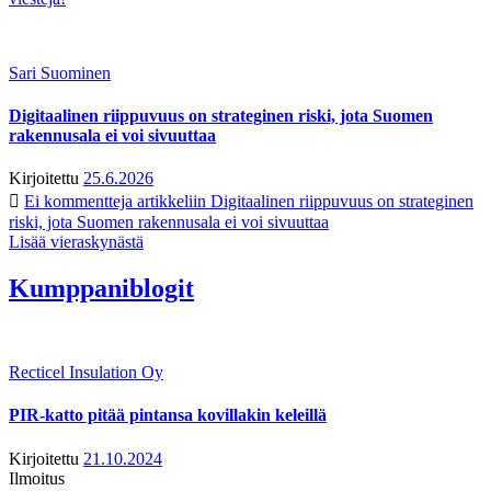
Sari Suominen
Digitaalinen riippuvuus on strateginen riski, jota Suomen
rakennusala ei voi sivuuttaa
Kirjoitettu
25.6.2026
Ei kommentteja
artikkeliin Digitaalinen riippuvuus on strateginen
riski, jota Suomen rakennusala ei voi sivuuttaa
Lisää vieraskynästä
Kumppaniblogit
Recticel Insulation Oy
PIR-katto pitää pintansa kovillakin keleillä
Kirjoitettu
21.10.2024
Ilmoitus