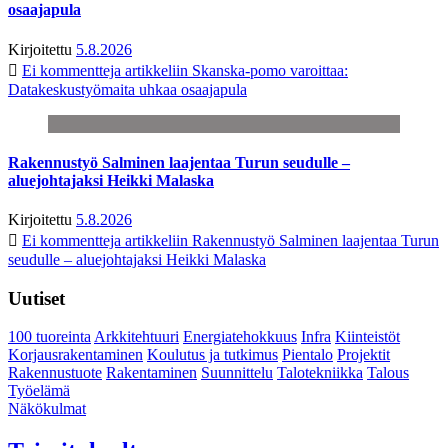
osaajapula
Kirjoitettu
5.8.2026
Ei kommentteja
artikkeliin Skanska-pomo varoittaa:
Datakeskustyömaita uhkaa osaajapula
Rakennustyö Salminen laajentaa Turun seudulle –
aluejohtajaksi Heikki Malaska
Kirjoitettu
5.8.2026
Ei kommentteja
artikkeliin Rakennustyö Salminen laajentaa Turun
seudulle – aluejohtajaksi Heikki Malaska
Uutiset
100 tuoreinta
Arkkitehtuuri
Energiatehokkuus
Infra
Kiinteistöt
Korjausrakentaminen
Koulutus ja tutkimus
Pientalo
Projektit
Rakennustuote
Rakentaminen
Suunnittelu
Talotekniikka
Talous
Työelämä
Näkökulmat