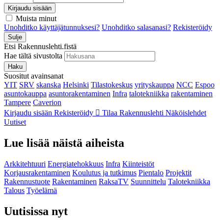
Kirjaudu sisään
Muista minut
Unohditko käyttäjätunnuksesi?
Unohditko salasanasi?
Rekisteröidy
Sulje
Etsi Rakennuslehti.fistä
Hae tältä sivustolta
Haku
Suositut avainsanat
YIT
SRV
skanska
Helsinki
Tilastokeskus
yrityskauppa
NCC
Espoo
asuntokauppa
asuntorakentaminen
Infra
talotekniikka
rakentaminen
Tampere
Caverion
Kirjaudu sisään
Rekisteröidy
Tilaa Rakennuslehti
Näköislehdet
Uutiset
Lue lisää näistä aiheista
Arkkitehtuuri
Energiatehokkuus
Infra
Kiinteistöt
Korjausrakentaminen
Koulutus ja tutkimus
Pientalo
Projektit
Rakennustuote
Rakentaminen
RaksaTV
Suunnittelu
Talotekniikka
Talous
Työelämä
Uutisissa nyt