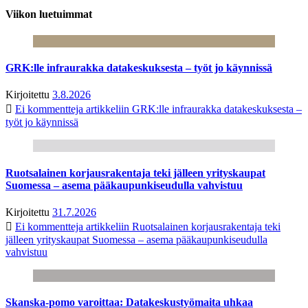
Viikon luetuimmat
GRK:lle infraurakka datakeskuksesta – työt jo käynnissä
Kirjoitettu
3.8.2026
Ei kommentteja
artikkeliin GRK:lle infraurakka datakeskuksesta –
työt jo käynnissä
Ruotsalainen korjausrakentaja teki jälleen yrityskaupat
Suomessa – asema pääkaupunkiseudulla vahvistuu
Kirjoitettu
31.7.2026
Ei kommentteja
artikkeliin Ruotsalainen korjausrakentaja teki
jälleen yrityskaupat Suomessa – asema pääkaupunkiseudulla
vahvistuu
Skanska-pomo varoittaa: Datakeskustyömaita uhkaa