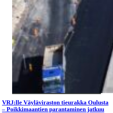
VRJ:lle Väyläviraston tieurakka Oulusta
– Poikkimaantien parantaminen jatkuu