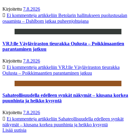
Kirjoitettu
7.8.2026
Ei kommentteja
artikkeliin Betolarin hallitukseen puolustusalan
osaamista – Dahlbom jatkaa puheenjohtajana
VRJ:lle Väyläviraston tieurakka Oulusta – Poikkimaantien
parantaminen jatkuu
Kirjoitettu
7.8.2026
Ei kommentteja
artikkeliin VRJ:lle Väyläviraston tieurakka
Oulusta – Poikkimaantien parantaminen jatkuu
Sahateollisuudella edelleen synkät näkymät – kiusana korkea
puunhinta ja heikko kysyntä
Kirjoitettu
7.8.2026
Ei kommentteja
artikkeliin Sahateollisuudella edelleen synkät
näkymät – kiusana korkea puunhinta ja heikko kysyntä
Lisää uutisia