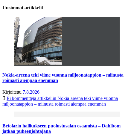
Uusimmat artikkelit
Nokia-areena teki viime vuonna miljoonatappion – miinusta
roimasti aiempaa enemmän
Kirjoitettu
7.8.2026
Ei kommentteja
artikkeliin Nokia-areena teki viime vuonna
miljoonatappion – miinusta roimasti aiempaa enemmän
Betolarin hallitukseen puolustusalan osaamista – Dahlbom
jatkaa puheenjohtajana