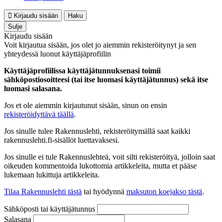
Kirjaudu sisään
Haku
Sulje
Kirjaudu sisään
Voit kirjautua sisään, jos olet jo aiemmin rekisteröitynyt ja sen
yhteydessä luonut käyttäjäprofiilin
Käyttäjäprofiilissa käyttäjätunnuksenasi toimii
sähköpostiosoitteesi (tai itse luomasi käyttäjätunnus) sekä itse
luomasi salasana.
Jos et ole aiemmin kirjautunut sisään, sinun on ensin
rekisteröidyttävä täällä
.
Jos sinulle tulee Rakennuslehti, rekisteröitymällä saat kaikki
rakennuslehti.fi-sisällöt luettavaksesi.
Jos sinulle ei tule Rakennuslehteä, voit silti rekisteröityä, jolloin saat
oikeuden kommentoida lukottomia artikkeleita, mutta et pääse
lukemaan lukittuja artikkeleita.
Tilaa Rakennuslehti tästä
tai hyödynnä
maksuton koejakso tästä
.
Sähköposti tai käyttäjätunnus
Salasana