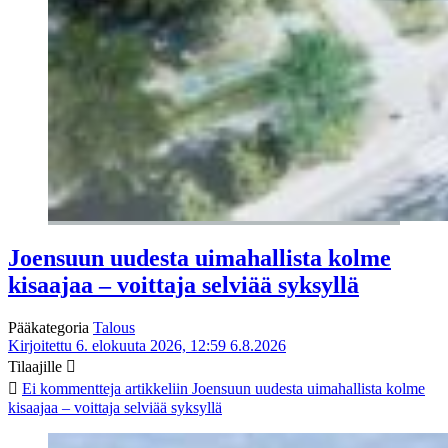
Joensuun uudesta uimahallista kolme
kisaajaa – voittaja selviää syksyllä
Pääkategoria
Talous
Kirjoitettu 6. elokuuta 2026, 12:59
6.8.2026
Tilaajille
Ei kommentteja
artikkeliin Joensuun uudesta uimahallista kolme
kisaajaa – voittaja selviää syksyllä