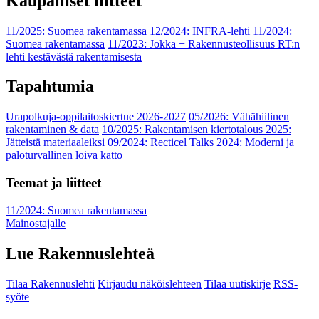
Kaupalliset liitteet
11/2025: Suomea rakentamassa
12/2024: INFRA-lehti
11/2024:
Suomea rakentamassa
11/2023: Jokka − Rakennusteollisuus RT:n
lehti kestävästä rakentamisesta
Tapahtumia
Urapolkuja-oppilaitoskiertue 2026-2027
05/2026: Vähähiilinen
rakentaminen & data
10/2025: Rakentamisen kiertotalous 2025:
Jätteistä materiaaleiksi
09/2024: Recticel Talks 2024: Moderni ja
paloturvallinen loiva katto
Teemat ja liitteet
11/2024: Suomea rakentamassa
Mainostajalle
Lue Rakennuslehteä
Tilaa Rakennuslehti
Kirjaudu näköislehteen
Tilaa uutiskirje
RSS-
syöte