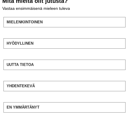
Mitä mieltä olit jutusta?
Vastaa ensimmäisenä mieleen tuleva
MIELENKIINTOINEN
HYÖDYLLINEN
UUTTA TIETOA
YHDENTEKEVÄ
EN YMMÄRTÄNYT