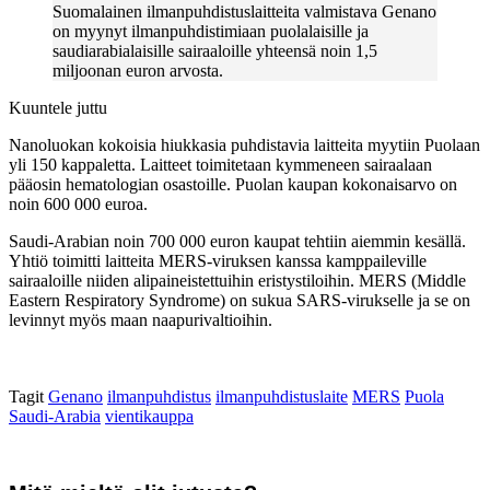
Suomalainen ilmanpuhdistuslaitteita valmistava Genano
on myynyt ilmanpuhdistimiaan puolalaisille ja
saudiarabialaisille sairaaloille yhteensä noin 1,5
miljoonan euron arvosta.
Kuuntele juttu
Nanoluokan kokoisia hiukkasia puhdistavia laitteita myytiin Puolaan
yli 150 kappaletta. Laitteet toimitetaan kymmeneen sairaalaan
pääosin hematologian osastoille. Puolan kaupan kokonaisarvo on
noin 600 000 euroa.
Saudi-Arabian noin 700 000 euron kaupat tehtiin aiemmin kesällä.
Yhtiö toimitti laitteita MERS-viruksen kanssa kamppaileville
sairaaloille niiden alipaineistettuihin eristystiloihin. MERS (Middle
Eastern Respiratory Syndrome) on sukua SARS-virukselle ja se on
levinnyt myös maan naapurivaltioihin.
Tagit
Genano
ilmanpuhdistus
ilmanpuhdistuslaite
MERS
Puola
Saudi-Arabia
vientikauppa