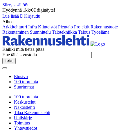
Siirry sisältöön
Hyödynnä 1kk/0€ diginäyte!
Lue lisää
Kirjaudu
Aiheet
Arkkitehtuuri
Infra
Kiinteistöt
Pientalo
Projektit
Rakennustuote
Rakentaminen
Suunnittelu
Talotekniikka
Talous
Työelämä
Kaikki mitä tietää pitää
Hae tältä sivustolta
Haku
Etusivu
100 tuoreinta
Suurimmat
100 tuoreinta
Keskustelut
Näköislehti
Tilaa Rakennuslehti
Uutiskirje
Toimitus
Yhteystiedot