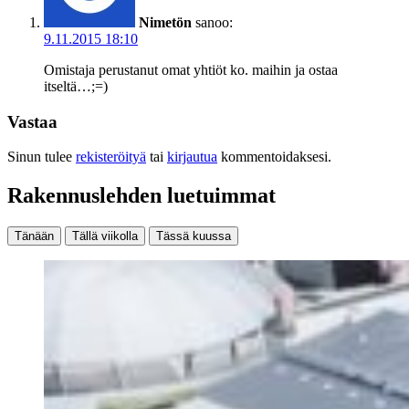
Nimetön
sanoo:
9.11.2015 18:10
Omistaja perustanut omat yhtiöt ko. maihin ja ostaa
itseltä…;=)
Vastaa
Sinun tulee
rekisteröityä
tai
kirjautua
kommentoidaksesi.
Rakennuslehden luetuimmat
Tänään
Tällä viikolla
Tässä kuussa