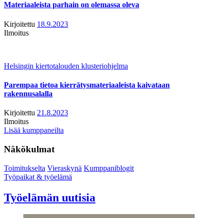
Materiaaleista parhain on olemassa oleva
Kirjoitettu
18.9.2023
Ilmoitus
Helsingin kiertotalouden klusteriohjelma
Parempaa tietoa kierrätysmateriaaleista kaivataan
rakennusalalla
Kirjoitettu
21.8.2023
Ilmoitus
Lisää kumppaneilta
Näkökulmat
Toimitukselta
Vieraskynä
Kumppaniblogit
Työpaikat & työelämä
Työelämän uutisia