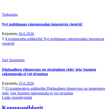
Tarkastaja
Nyt pohtimaan rakennusalan innostavia viestejä!
Kirjoitettu
26.6.2026
8 kommenttia
artikkeliin Nyt pohtimaan rakennusalan innostavia
viestejä!
Sari Suominen
Digitaalinen riippuvuus on strateginen riski, jota Suomen
rakennusala ei voi sivuuttaa
Kirjoitettu
25.6.2026
Ei kommentteja
artikkeliin Digitaalinen riippuvuus on strateginen
riski, jota Suomen rakennusala ei voi sivuuttaa
Lisää vieraskynästä
Kumppaniblogit