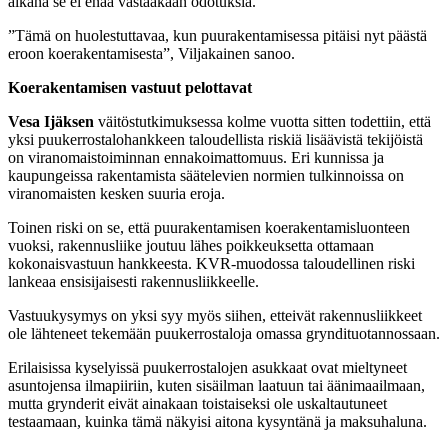
aikana se ei enää vastaakaan odotuksia.
”Tämä on huolestuttavaa, kun puurakentamisessa pitäisi nyt päästä
eroon koerakentamisesta”, Viljakainen sanoo.
Koerakentamisen vastuut pelottavat
Vesa Ijäksen
väitöstutkimuksessa kolme vuotta sitten todettiin, että
yksi puukerrostalohankkeen taloudellista riskiä lisäävistä tekijöistä
on viranomaistoiminnan ennakoimattomuus. Eri kunnissa ja
kaupungeissa rakentamista säätelevien normien tulkinnoissa on
viranomaisten kesken suuria eroja.
Toinen riski on se, että puurakentamisen koerakentamisluonteen
vuoksi, rakennusliike joutuu lähes poikkeuksetta ottamaan
kokonaisvastuun hankkeesta. KVR-muodossa taloudellinen riski
lankeaa ensisijaisesti rakennusliikkeelle.
Vastuukysymys on yksi syy myös siihen, etteivät rakennusliikkeet
ole lähteneet tekemään puukerrostaloja omassa gryndituotannossaan.
Erilaisissa kyselyissä puukerrostalojen asukkaat ovat mieltyneet
asuntojensa ilmapiiriin, kuten sisäilman laatuun tai äänimaailmaan,
mutta grynderit eivät ainakaan toistaiseksi ole uskaltautuneet
testaamaan, kuinka tämä näkyisi aitona kysyntänä ja maksuhaluna.