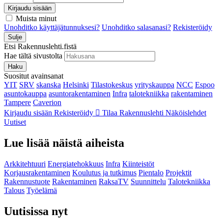
Kirjaudu sisään
Muista minut
Unohditko käyttäjätunnuksesi?
Unohditko salasanasi?
Rekisteröidy
Sulje
Etsi Rakennuslehti.fistä
Hae tältä sivustolta
Haku
Suositut avainsanat
YIT
SRV
skanska
Helsinki
Tilastokeskus
yrityskauppa
NCC
Espoo
asuntokauppa
asuntorakentaminen
Infra
talotekniikka
rakentaminen
Tampere
Caverion
Kirjaudu sisään
Rekisteröidy
Tilaa Rakennuslehti
Näköislehdet
Uutiset
Lue lisää näistä aiheista
Arkkitehtuuri
Energiatehokkuus
Infra
Kiinteistöt
Korjausrakentaminen
Koulutus ja tutkimus
Pientalo
Projektit
Rakennustuote
Rakentaminen
RaksaTV
Suunnittelu
Talotekniikka
Talous
Työelämä
Uutisissa nyt