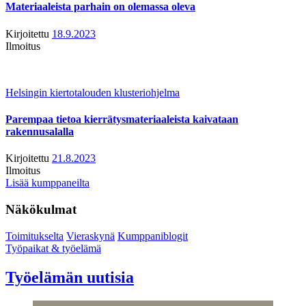
Materiaaleista parhain on olemassa oleva
Kirjoitettu
18.9.2023
Ilmoitus
Helsingin kiertotalouden klusteriohjelma
Parempaa tietoa kierrätysmateriaaleista kaivataan
rakennusalalla
Kirjoitettu
21.8.2023
Ilmoitus
Lisää kumppaneilta
Näkökulmat
Toimitukselta
Vieraskynä
Kumppaniblogit
Työpaikat & työelämä
Työelämän uutisia