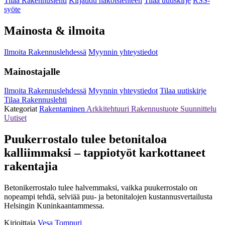
Tilaa Rakennuslehti
Kirjaudu näköislehteen
Tilaa uutiskirje
RSS-
syöte
Mainosta & ilmoita
Ilmoita Rakennuslehdessä
Myynnin yhteystiedot
Mainostajalle
Ilmoita Rakennuslehdessä
Myynnin yhteystiedot
Tilaa uutiskirje
Tilaa Rakennuslehti
Kategoriat
Rakentaminen
Arkkitehtuuri
Rakennustuote
Suunnittelu
Uutiset
Puukerrostalo tulee betonitaloa
kalliimmaksi – tappiotyöt karkottaneet
rakentajia
Betonikerrostalo tulee halvemmaksi, vaikka puukerrostalo on
nopeampi tehdä, selviää puu- ja betonitalojen kustannusvertailusta
Helsingin Kuninkaantammessa.
Kirjoittaja
Vesa Tompuri