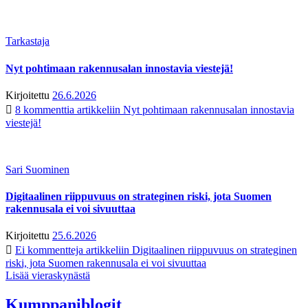
Tarkastaja
Nyt pohtimaan rakennusalan innostavia viestejä!
Kirjoitettu
26.6.2026
8 kommenttia
artikkeliin Nyt pohtimaan rakennusalan innostavia
viestejä!
Sari Suominen
Digitaalinen riippuvuus on strateginen riski, jota Suomen
rakennusala ei voi sivuuttaa
Kirjoitettu
25.6.2026
Ei kommentteja
artikkeliin Digitaalinen riippuvuus on strateginen
riski, jota Suomen rakennusala ei voi sivuuttaa
Lisää vieraskynästä
Kumppaniblogit