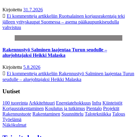
Kirjoitettu
31.7.2026
Ei kommentteja
artikkeliin Ruotsalainen korjausrakentaja teki
jälleen yrityskaupat Suomessa – asema pääkaupunkiseudulla
vahvistuu
Rakennustyö Salminen laajentaa Turun seudulle –
aluejohtajaksi Heikki Malaska
Kirjoitettu
5.8.2026
Ei kommentteja
artikkeliin Rakennustyö Salminen laajentaa Turun
seudulle – aluejohtajaksi Heikki Malaska
Uutiset
100 tuoreinta
Arkkitehtuuri
Energiatehokkuus
Infra
Kiinteistöt
Korjausrakentaminen
Koulutus ja tutkimus
Pientalo
Projektit
Rakennustuote
Rakentaminen
Suunnittelu
Talotekniikka
Talous
Työelämä
Näkökulmat