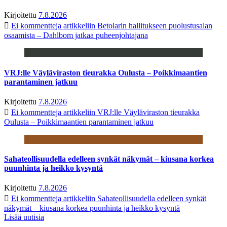
Kirjoitettu
7.8.2026
Ei kommentteja
artikkeliin Betolarin hallitukseen puolustusalan
osaamista – Dahlbom jatkaa puheenjohtajana
VRJ:lle Väyläviraston tieurakka Oulusta – Poikkimaantien
parantaminen jatkuu
Kirjoitettu
7.8.2026
Ei kommentteja
artikkeliin VRJ:lle Väyläviraston tieurakka
Oulusta – Poikkimaantien parantaminen jatkuu
Sahateollisuudella edelleen synkät näkymät – kiusana korkea
puunhinta ja heikko kysyntä
Kirjoitettu
7.8.2026
Ei kommentteja
artikkeliin Sahateollisuudella edelleen synkät
näkymät – kiusana korkea puunhinta ja heikko kysyntä
Lisää uutisia