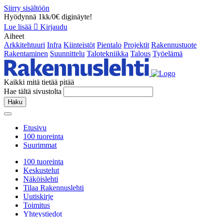
Siirry sisältöön
Hyödynnä 1kk/0€ diginäyte!
Lue lisää
Kirjaudu
Aiheet
Arkkitehtuuri
Infra
Kiinteistöt
Pientalo
Projektit
Rakennustuote
Rakentaminen
Suunnittelu
Talotekniikka
Talous
Työelämä
Kaikki mitä tietää pitää
Hae tältä sivustolta
Haku
Etusivu
100 tuoreinta
Suurimmat
100 tuoreinta
Keskustelut
Näköislehti
Tilaa Rakennuslehti
Uutiskirje
Toimitus
Yhteystiedot