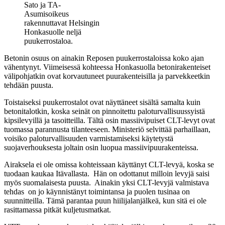
Sato ja TA-
Asumisoikeus
rakennuttavat Helsingin
Honkasuolle neljä
puukerrostaloa.
Betonin osuus on ainakin Reposen puukerrostaloissa koko ajan
vähentynyt. Viimeisessä kohteessa Honkasuolla betonirakenteiset
välipohjatkin ovat korvautuneet puurakenteisilla ja parvekkeetkin
tehdään puusta.
Toistaiseksi puukerrostalot ovat näyttäneet sisältä samalta kuin
betonitalotkin, koska seinät on pinnoitettu paloturvallisuussyistä
kipsilevyillä ja tasoitteilla. Tältä osin massiivipuiset CLT-levyt ovat
tuomassa parannusta tilanteeseen. Ministeriö selvittää parhaillaan,
voisiko paloturvallisuuden varmistamiseksi käytetystä
suojaverhouksesta joltain osin luopua massiivipuurakenteissa.
Airaksela ei ole omissa kohteissaan käyttänyt CLT-levyä, koska se
tuodaan kaukaa Itävallasta. Hän on odottanut milloin levyjä saisi
myös suomalaisesta puusta. Ainakin yksi CLT-levyjä valmistava
tehdas on jo käynnistänyt toimintansa ja puolen tusinaa on
suunnitteilla. Tämä parantaa puun hiilijalanjälkeä, kun sitä ei ole
rasittamassa pitkät kuljetusmatkat.