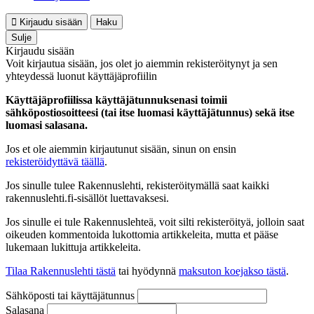
Kirjaudu sisään
Haku
Sulje
Kirjaudu sisään
Voit kirjautua sisään, jos olet jo aiemmin rekisteröitynyt ja sen
yhteydessä luonut käyttäjäprofiilin
Käyttäjäprofiilissa käyttäjätunnuksenasi toimii
sähköpostiosoitteesi (tai itse luomasi käyttäjätunnus) sekä itse
luomasi salasana.
Jos et ole aiemmin kirjautunut sisään, sinun on ensin
rekisteröidyttävä täällä
.
Jos sinulle tulee Rakennuslehti, rekisteröitymällä saat kaikki
rakennuslehti.fi-sisällöt luettavaksesi.
Jos sinulle ei tule Rakennuslehteä, voit silti rekisteröityä, jolloin saat
oikeuden kommentoida lukottomia artikkeleita, mutta et pääse
lukemaan lukittuja artikkeleita.
Tilaa Rakennuslehti tästä
tai hyödynnä
maksuton koejakso tästä
.
Sähköposti tai käyttäjätunnus
Salasana