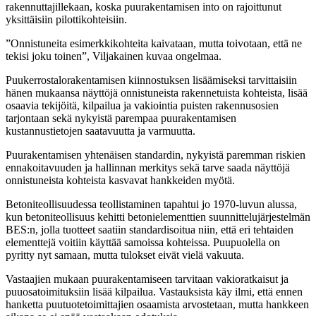
rakennuttajillekaan, koska puurakentamisen into on rajoittunut
yksittäisiin pilottikohteisiin.
”Onnistuneita esimerkkikohteita kaivataan, mutta toivotaan, että ne
tekisi joku toinen”, Viljakainen kuvaa ongelmaa.
Puukerrostalorakentamisen kiinnostuksen lisäämiseksi tarvittaisiin
hänen mukaansa näyttöjä onnistuneista rakennetuista kohteista, lisää
osaavia tekijöitä, kilpailua ja vakiointia puisten rakennusosien
tarjontaan sekä nykyistä parempaa puurakentamisen
kustannustietojen saatavuutta ja varmuutta.
Puurakentamisen yhtenäisen standardin, nykyistä paremman riskien
ennakoitavuuden ja hallinnan merkitys sekä tarve saada näyttöjä
onnistuneista kohteista kasvavat hankkeiden myötä.
Betoniteollisuudessa teollistaminen tapahtui jo 1970-luvun alussa,
kun betoniteollisuus kehitti betonielementtien suunnittelujärjestelmän
BES:n, jolla tuotteet saatiin standardisoitua niin, että eri tehtaiden
elementtejä voitiin käyttää samoissa kohteissa. Puupuolella on
pyritty nyt samaan, mutta tulokset eivät vielä vakuuta.
Vastaajien mukaan puurakentamiseen tarvitaan vakioratkaisut ja
puuosatoimituksiin lisää kilpailua. Vastauksista käy ilmi, että ennen
hanketta puutuotetoimittajien osaamista arvostetaan, mutta hankkeen