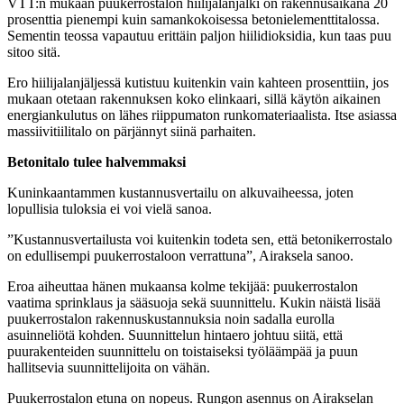
VTT:n mukaan puukerrostalon hiilijalanjälki on rakennusaikana 20
prosenttia pienempi kuin samankokoisessa betonielementtitalossa.
Sementin teossa vapautuu erittäin paljon hiilidioksidia, kun taas puu
sitoo sitä.
Ero hiilijalanjäljessä kutistuu kuitenkin vain kahteen prosenttiin, jos
mukaan otetaan rakennuksen koko elinkaari, sillä käytön aikainen
energiankulutus on lähes riippumaton runkomateriaalista. Itse asiassa
massiivitiilitalo on pärjännyt siinä parhaiten.
Betonitalo tulee halvemmaksi
Kuninkaantammen kustannusvertailu on alkuvaiheessa, joten
lopullisia tuloksia ei voi vielä sanoa.
”Kustannusvertailusta voi kuitenkin todeta sen, että betonikerrostalo
on edullisempi puukerrostaloon verrattuna”, Airaksela sanoo.
Eroa aiheuttaa hänen mukaansa kolme tekijää: puukerrostalon
vaatima sprinklaus ja sääsuoja sekä suunnittelu. Kukin näistä lisää
puukerrostalon rakennuskustannuksia noin sadalla eurolla
asuinneliötä kohden. Suunnittelun hintaero johtuu siitä, että
puurakenteiden suunnittelu on toistaiseksi työläämpää ja puun
hallitsevia suunnittelijoita on vähän.
Puukerrostalon etuna on nopeus. Rungon asennus on Airakselan