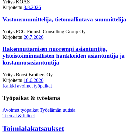
Yritys
KOAS
Kirjoitettu
3.8.2026
Vastuusuunnittelija, tietomallintava suunnittelija
Yritys
FCG Finnish Consulting Group Oy
Kirjoitettu
20.7.2026
Rakennuttamisen nuorempi asiantuntija,
yhteistoiminnallisten hankkeiden asiantuntija ja
kustannusasiantuntija
Yritys
Boost Brothers Oy
Kirjoitettu
18.6.2026
Kaikki avoimet työpaikat
Työpaikat & työelämä
Avoimet työpaikat
Työelämän uutisia
Teemat & liitteet
Toimialakatsaukset