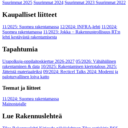
Suurimmat 2025
Suurimmat 2024
Suurimmat 2023
Suurimmat 2022
Kaupalliset liitteet
11/2025: Suomea rakentamassa
12/2024: INFRA-lehti
11/2024:
Suomea rakentamassa
11/2023: Jokka − Rakennusteollisuus RT:n
lehti kestävästä rakentamisesta
Tapahtumia
Urapolkuja-oppilaitoskiertue 2026-2027
05/2026: Vähähiilinen
rakentaminen & data
10/2025: Rakentamisen kiertotalous 2025:
Jätteistä materiaaleiksi
09/2024: Recticel Talks 2024: Moderni ja
paloturvallinen loiva katto
Teemat ja liitteet
11/2024: Suomea rakentamassa
Mainostajalle
Lue Rakennuslehteä