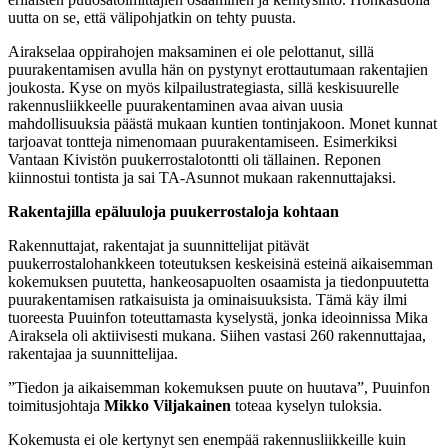
uutta on se, että välipohjatkin on tehty puusta.
Airakselaa oppirahojen maksaminen ei ole pelottanut, sillä
puurakentamisen avulla hän on pystynyt erottautumaan rakentajien
joukosta. Kyse on myös kilpailustrategiasta, sillä keskisuurelle
rakennusliikkeelle puurakentaminen avaa aivan uusia
mahdollisuuksia päästä mukaan kuntien tontinjakoon. Monet kunnat
tarjoavat tontteja nimenomaan puurakentamiseen. Esimerkiksi
Vantaan Kivistön puukerrostalotontti oli tällainen. Reponen
kiinnostui tontista ja sai TA-Asunnot mukaan rakennuttajaksi.
Rakentajilla epäluuloja puukerrostaloja kohtaan
Rakennuttajat, rakentajat ja suunnittelijat pitävät
puukerrostalohankkeen toteutuksen keskeisinä esteinä aikaisemman
kokemuksen puutetta, hankeosapuolten osaamista ja tiedonpuutetta
puurakentamisen ratkaisuista ja ominaisuuksista. Tämä käy ilmi
tuoreesta Puuinfon toteuttamasta kyselystä, jonka ideoinnissa Mika
Airaksela oli aktiivisesti mukana. Siihen vastasi 260 rakennuttajaa,
rakentajaa ja suunnittelijaa.
”Tiedon ja aikaisemman kokemuksen puute on huutava”, Puuinfon
toimitusjohtaja
Mikko Viljakainen
toteaa kyselyn tuloksia.
Kokemusta ei ole kertynyt sen enempää rakennusliikkeille kuin