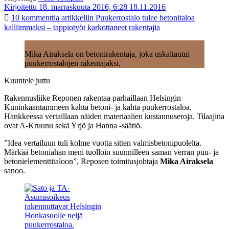
Kirjoitettu 18. marraskuuta 2016, 6:28
18.11.2016
10 kommenttia
artikkeliin Puukerrostalo tulee betonitaloa
kalliimmaksi – tappiotyöt karkottaneet rakentajia
Mika Airaksela on betonirakentaja, joka uskaltautui
puukerrostalojen rakentajaksi.
Kuuntele juttu
Rakennusliike Reponen rakentaa parhaillaan Helsingin
Kuninkaantammeen kahta betoni- ja kahta puukerrostaloa.
Hankkeessa vertaillaan näiden materiaalien kustannuseroja. Tilaajina
ovat A-Kruunu sekä Yrjö ja Hanna -säätiö.
”Idea vertailuun tuli kolme vuotta sitten valmisbetonipuolelta.
Märkää betoniahan meni tuolloin suunnilleen saman verran puu- ja
betonielementtitaloon”, Reposen toimitusjohtaja
Mika Airaksela
sanoo.