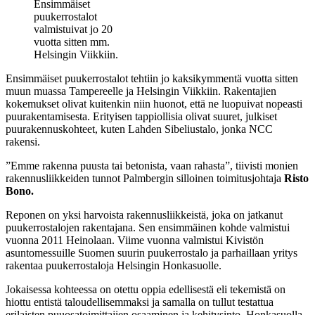
Ensimmäiset
puukerrostalot
valmistuivat jo 20
vuotta sitten mm.
Helsingin Viikkiin.
Ensimmäiset puukerrostalot tehtiin jo kaksikymmentä vuotta sitten
muun muassa Tampereelle ja Helsingin Viikkiin. Rakentajien
kokemukset olivat kuitenkin niin huonot, että ne luopuivat nopeasti
puurakentamisesta. Erityisen tappiollisia olivat suuret, julkiset
puurakennuskohteet, kuten Lahden Sibeliustalo, jonka NCC
rakensi.
”Emme rakenna puusta tai betonista, vaan rahasta”, tiivisti monien
rakennusliikkeiden tunnot Palmbergin silloinen toimitusjohtaja
Risto
Bono.
Reponen on yksi harvoista rakennusliikkeistä, joka on jatkanut
puukerrostalojen rakentajana. Sen ensimmäinen kohde valmistui
vuonna 2011 Heinolaan. Viime vuonna valmistui Kivistön
asuntomessuille Suomen suurin puukerrostalo ja parhaillaan yritys
rakentaa puukerrostaloja Helsingin Honkasuolle.
Jokaisessa kohteessa on otettu oppia edellisestä eli tekemistä on
hiottu entistä taloudellisemmaksi ja samalla on tullut testattua
erilaisten puuosatoimittajien osaaminen ja kehitysinto. Honkasuolla