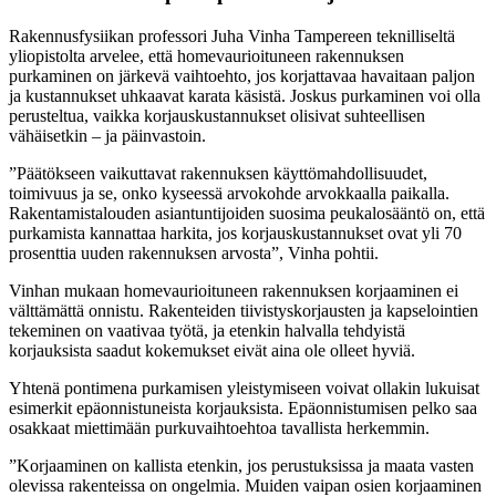
Rakennusfysiikan professori Juha Vinha Tampereen teknilliseltä
yliopistolta arvelee, että homevaurioituneen rakennuksen
purkaminen on järkevä vaihtoehto, jos korjattavaa havaitaan paljon
ja kustannukset uhkaavat karata käsistä. Joskus purkaminen voi olla
perusteltua, vaikka korjauskustannukset olisivat suhteellisen
vähäisetkin – ja päinvastoin.
”Päätökseen vaikuttavat rakennuksen käyttömahdollisuudet,
toimivuus ja se, onko kyseessä arvokohde arvokkaalla paikalla.
Rakentamistalouden asiantuntijoiden suosima peukalosääntö on, että
purkamista kannattaa harkita, jos korjauskustannukset ovat yli 70
prosenttia uuden rakennuksen arvosta”, Vinha pohtii.
Vinhan mukaan homevaurioituneen rakennuksen korjaaminen ei
välttämättä onnistu. Rakenteiden tiivistyskorjausten ja kapselointien
tekeminen on vaativaa työtä, ja etenkin halvalla tehdyistä
korjauksista saadut kokemukset eivät aina ole olleet hyviä.
Yhtenä pontimena purkamisen yleistymiseen voivat ollakin lukuisat
esimerkit epäonnistuneista korjauksista. Epäonnistumisen pelko saa
osakkaat miettimään purkuvaihtoehtoa tavallista herkemmin.
”Korjaaminen on kallista etenkin, jos perustuksissa ja maata vasten
olevissa rakenteissa on ongelmia. Muiden vaipan osien korjaaminen