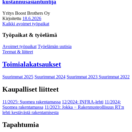
kustannusasiantuntija
Yritys
Boost Brothers Oy
Kirjoitettu
18.6.2026
Kaikki avoimet työpaikat
Työpaikat & työelämä
Avoimet työpaikat
Työelämän uutisia
Teemat & liitteet
Toimialakatsaukset
Suurimmat 2025
Suurimmat 2024
Suurimmat 2023
Suurimmat 2022
Kaupalliset liitteet
11/2025: Suomea rakentamassa
12/2024: INFRA-lehti
11/2024:
Suomea rakentamassa
11/2023: Jokka − Rakennusteollisuus RT:n
lehti kestävästä rakentamisesta
Tapahtumia