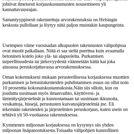
johtivat ilmeisesti korjauskustannusten nousemiseen yli
kannattavuusrajan.
Samantyyppisesti rakennettuja arvorakennuksia on Helsingin
keskusta pullollaan ja löytyy niitä paljon muistakin kaupungeista.
Useimpien viime vuosisadan alkupuolen rakennusten välipohjissa
ovat muotit paikallaan. Niitä ei saa sieltä purettua kuin avaamalla
betoninen kotelo joko ylä- tai alapuolelta. Purkamisen
tarpeellisuudesta tai järkevyydestä väännetään kättä kai joka
ainoassa peruskorjattavassa arvorakennuksessa.
Oman kokemukseni mukaan perusteellisessa korjauksessa muottien
purkamisen ja betonirakenteiden puhdistamisen osuus on ollut noin
10 prosenttia kokonaiskustannuksista.Näin siis silloin, kun on
jouduttu uusimaan myös ilmanvaihto, käyttövesi- ja
lämmitysjärjestelmät ja kunnostamaan tai uusimaan ikkunoita,
vesikattoja, hissejä, perustusten kuivatusjärjestelmiä jne. Eli
tekemään rakenteiden ja järjestelmien peruskorjaus, kuten usein on
tehtävä yli 50-vuotiaassa rakennuksessa.
Kymmenen miljoonan korjauksessa on kysymys siis yhden
miljoonan lisäpanostuksesta.Toisaalta välipohjien kunnollinen