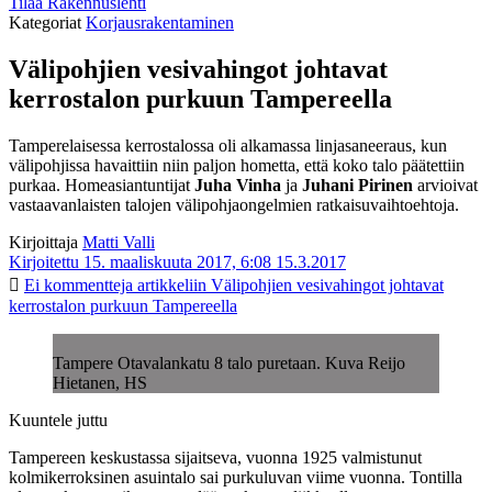
Tilaa Rakennuslehti
Kategoriat
Korjausrakentaminen
Välipohjien vesivahingot johtavat
kerrostalon purkuun Tampereella
Tamperelaisessa kerrostalossa oli alkamassa linjasaneeraus, kun
välipohjissa havaittiin niin paljon hometta, että koko talo päätettiin
purkaa. Homeasiantuntijat
Juha Vinha
ja
Juhani Pirinen
arvioivat
vastaavanlaisten talojen välipohjaongelmien ratkaisuvaihtoehtoja.
Kirjoittaja
Matti Valli
Kirjoitettu 15. maaliskuuta 2017, 6:08
15.3.2017
Ei kommentteja
artikkeliin Välipohjien vesivahingot johtavat
kerrostalon purkuun Tampereella
Tampere Otavalankatu 8 talo puretaan. Kuva Reijo
Hietanen, HS
Kuuntele juttu
Tampereen keskustassa sijaitseva, vuonna 1925 valmistunut
kolmikerroksinen asuintalo sai purkuluvan viime vuonna. Tontilla