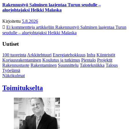
Rakennustyö Salminen laajentaa Turun seudulle –
aluejohtajaksi Heikki Malaska
Kirjoitettu
5.8.2026
Ei kommentteja
artikkeliin Rakennustyö Salminen laajentaa Turun
seudulle – aluejohtajaksi Heikki Malaska
Uutiset
100 tuoreinta
Arkkitehtuuri
Energiatehokkuus
Infra
Kiinteistöt
Korjausrakentaminen
Koulutus ja tutkimus
Pientalo
Projektit
Rakennustuote
Rakentaminen
Suunnittelu
Talotekniikka
Talous
Työelämä
Näkökulmat
Toimitukselta