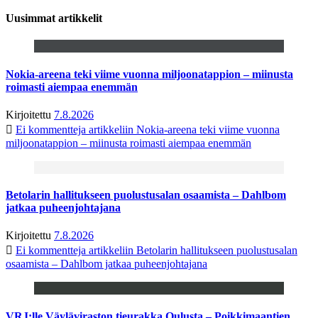
Uusimmat artikkelit
Nokia-areena teki viime vuonna miljoonatappion – miinusta
roimasti aiempaa enemmän
Kirjoitettu
7.8.2026
Ei kommentteja
artikkeliin Nokia-areena teki viime vuonna
miljoonatappion – miinusta roimasti aiempaa enemmän
Betolarin hallitukseen puolustusalan osaamista – Dahlbom
jatkaa puheenjohtajana
Kirjoitettu
7.8.2026
Ei kommentteja
artikkeliin Betolarin hallitukseen puolustusalan
osaamista – Dahlbom jatkaa puheenjohtajana
VRJ:lle Väyläviraston tieurakka Oulusta – Poikkimaantien