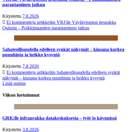
parantaminen jatkuu
Kirjoitettu
7.8.2026
Ei kommentteja
artikkeliin VRJ:lle Väyläviraston tieurakka
Oulusta – Poikkimaantien parantaminen jatkuu
Sahateollisuudella edelleen synkät näkymät – kiusana korkea
puunhinta ja heikko kysyntä
Kirjoitettu
7.8.2026
Ei kommentteja
artikkeliin Sahateollisuudella edelleen synkät
näkymät – kiusana korkea puunhinta ja heikko kysyntä
Lisää uutisia
Viikon luetuimmat
GRK:lle infraurakka datakeskuksesta – työt jo käynnissä
Kirjoitettu
3.8.2026