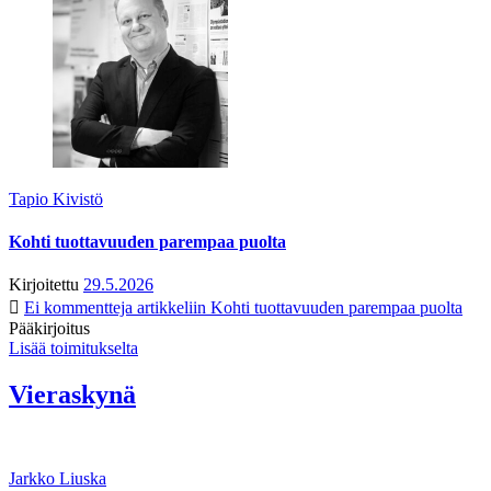
Tapio Kivistö
Kohti tuottavuuden parempaa puolta
Kirjoitettu
29.5.2026
Ei kommentteja
artikkeliin Kohti tuottavuuden parempaa puolta
Pääkirjoitus
Lisää toimitukselta
Vieraskynä
Jarkko Liuska