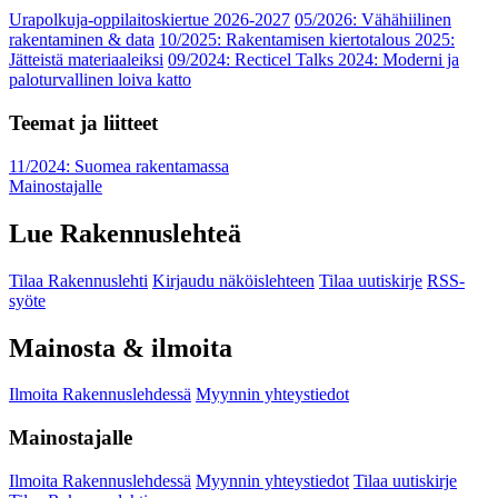
Urapolkuja-oppilaitoskiertue 2026-2027
05/2026: Vähähiilinen
rakentaminen & data
10/2025: Rakentamisen kiertotalous 2025:
Jätteistä materiaaleiksi
09/2024: Recticel Talks 2024: Moderni ja
paloturvallinen loiva katto
Teemat ja liitteet
11/2024: Suomea rakentamassa
Mainostajalle
Lue Rakennuslehteä
Tilaa Rakennuslehti
Kirjaudu näköislehteen
Tilaa uutiskirje
RSS-
syöte
Mainosta & ilmoita
Ilmoita Rakennuslehdessä
Myynnin yhteystiedot
Mainostajalle
Ilmoita Rakennuslehdessä
Myynnin yhteystiedot
Tilaa uutiskirje