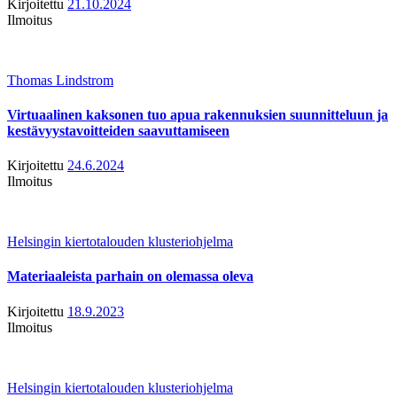
Kirjoitettu
21.10.2024
Ilmoitus
Thomas Lindstrom
Virtuaalinen kaksonen tuo apua rakennuksien suunnitteluun ja
kestävyystavoitteiden saavuttamiseen
Kirjoitettu
24.6.2024
Ilmoitus
Helsingin kiertotalouden klusteriohjelma
Materiaaleista parhain on olemassa oleva
Kirjoitettu
18.9.2023
Ilmoitus
Helsingin kiertotalouden klusteriohjelma