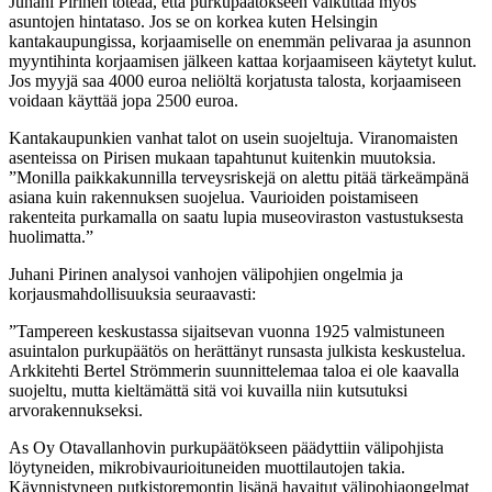
Juhani Pirinen toteaa, että purkupäätökseen vaikuttaa myös
asuntojen hintataso. Jos se on korkea kuten Helsingin
kantakaupungissa, korjaamiselle on enemmän pelivaraa ja asunnon
myyntihinta korjaamisen jälkeen kattaa korjaamiseen käytetyt kulut.
Jos myyjä saa 4000 euroa neliöltä korjatusta talosta, korjaamiseen
voidaan käyttää jopa 2500 euroa.
Kantakaupunkien vanhat talot on usein suojeltuja. Viranomaisten
asenteissa on Pirisen mukaan tapahtunut kuitenkin muutoksia.
”Monilla paikkakunnilla terveysriskejä on alettu pitää tärkeämpänä
asiana kuin rakennuksen suojelua. Vaurioiden poistamiseen
rakenteita purkamalla on saatu lupia museoviraston vastustuksesta
huolimatta.”
Juhani Pirinen analysoi vanhojen välipohjien ongelmia ja
korjausmahdollisuuksia seuraavasti:
”Tampereen keskustassa sijaitsevan vuonna 1925 valmistuneen
asuintalon purkupäätös on herättänyt runsasta julkista keskustelua.
Arkkitehti Bertel Strömmerin suunnittelemaa taloa ei ole kaavalla
suojeltu, mutta kieltämättä sitä voi kuvailla niin kutsutuksi
arvorakennukseksi.
As Oy Otavallanhovin purkupäätökseen päädyttiin välipohjista
löytyneiden, mikrobivaurioituneiden muottilautojen takia.
Käynnistyneen putkistoremontin lisänä havaitut välipohjaongelmat