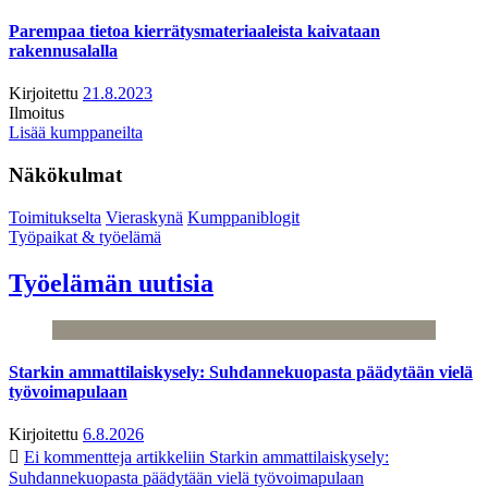
Parempaa tietoa kierrätysmateriaaleista kaivataan
rakennusalalla
Kirjoitettu
21.8.2023
Ilmoitus
Lisää kumppaneilta
Näkökulmat
Toimitukselta
Vieraskynä
Kumppaniblogit
Työpaikat & työelämä
Työelämän uutisia
Starkin ammattilaiskysely: Suhdannekuopasta päädytään vielä
työvoimapulaan
Kirjoitettu
6.8.2026
Ei kommentteja
artikkeliin Starkin ammattilaiskysely:
Suhdannekuopasta päädytään vielä työvoimapulaan