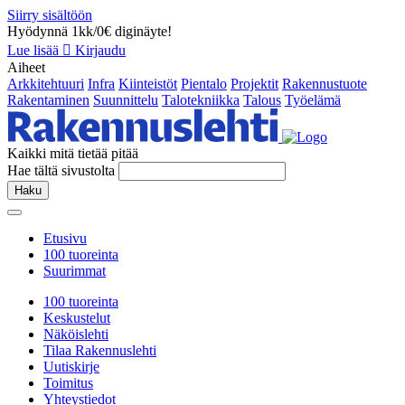
Siirry sisältöön
Hyödynnä 1kk/0€ diginäyte!
Lue lisää
Kirjaudu
Aiheet
Arkkitehtuuri
Infra
Kiinteistöt
Pientalo
Projektit
Rakennustuote
Rakentaminen
Suunnittelu
Talotekniikka
Talous
Työelämä
Kaikki mitä tietää pitää
Hae tältä sivustolta
Haku
Etusivu
100 tuoreinta
Suurimmat
100 tuoreinta
Keskustelut
Näköislehti
Tilaa Rakennuslehti
Uutiskirje
Toimitus
Yhteystiedot