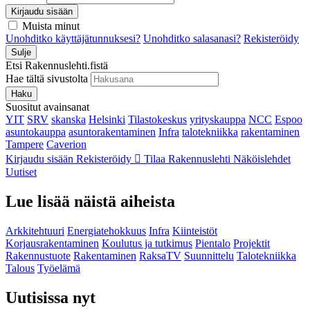
Kirjaudu sisään
Muista minut
Unohditko käyttäjätunnuksesi?
Unohditko salasanasi?
Rekisteröidy
Sulje
Etsi Rakennuslehti.fistä
Hae tältä sivustolta
Haku
Suositut avainsanat
YIT
SRV
skanska
Helsinki
Tilastokeskus
yrityskauppa
NCC
Espoo
asuntokauppa
asuntorakentaminen
Infra
talotekniikka
rakentaminen
Tampere
Caverion
Kirjaudu sisään
Rekisteröidy
Tilaa Rakennuslehti
Näköislehdet
Uutiset
Lue lisää näistä aiheista
Arkkitehtuuri
Energiatehokkuus
Infra
Kiinteistöt
Korjausrakentaminen
Koulutus ja tutkimus
Pientalo
Projektit
Rakennustuote
Rakentaminen
RaksaTV
Suunnittelu
Talotekniikka
Talous
Työelämä
Uutisissa nyt