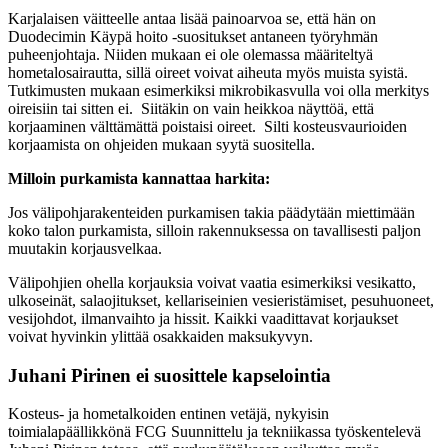
Karjalaisen väitteelle antaa lisää painoarvoa se, että hän on
Duodecimin Käypä hoito -suositukset antaneen työryhmän
puheenjohtaja. Niiden mukaan ei ole olemassa määriteltyä
hometalosairautta, sillä oireet voivat aiheuta myös muista syistä.
Tutkimusten mukaan esimerkiksi mikrobikasvulla voi olla merkitys
oireisiin tai sitten ei. Siitäkin on vain heikkoa näyttöä, että
korjaaminen välttämättä poistaisi oireet. Silti kosteusvaurioiden
korjaamista on ohjeiden mukaan syytä suositella.
Milloin purkamista kannattaa harkita:
Jos välipohjarakenteiden purkamisen takia päädytään miettimään
koko talon purkamista, silloin rakennuksessa on tavallisesti paljon
muutakin korjausvelkaa.
Välipohjien ohella korjauksia voivat vaatia esimerkiksi vesikatto,
ulkoseinät, salaojitukset, kellariseinien vesieristämiset, pesuhuoneet,
vesijohdot, ilmanvaihto ja hissit. Kaikki vaadittavat korjaukset
voivat hyvinkin ylittää osakkaiden maksukyvyn.
Juhani Pirinen ei suosittele kapselointia
Kosteus- ja hometalkoiden entinen vetäjä, nykyisin
toimialapäällikkönä FCG Suunnittelu ja tekniikassa työskentelevä