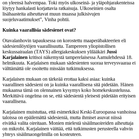
on yleensä halvempaa. Toki myös ulkoseinä- ja yläpohjarakenteissa
löytyy hankalasti korjattavia ratkaisuja. Ulkoseinien osalta
lisähaasteita aiheuttavat muun muassa julkisivujen
suojeluvaatimukset”, Vinha pohtii.
Kuinka vaarallisia sädesienet ovat?
Otavalanhovin tapauksessa on korostettu maaperäbakteerien eli
sädesienilöytöjen vaarallisuutta. Tampereen yliopistollisen
keskussairaalan (TAYS) allergiakeskuksen ylilääkäri
Jussi
Karjalainen
kritisoi näkemystä tamperelaisessa Aamulehdessä 18.
helmikuuta. Karjalaisen mukaan sädesienten suoraa terveysvaaraa ei
välttämättä ole osoitettu missään tutkimuksessa.
Karjalaisen mukaan on tärkeää erottaa kaksi asiaa: kuinka
vaarallinen sädesieni on ja kuinka vaarallisena sitä pidetään. Hänen
mukaansa tämä on olennainen kysymys koko homekeskustelussa.
Merkittävä ongelma on se, että sädesientä yleisesti pidetään erityisen
vaarallisena.
Karjalainen muistuttaa, että esimerkiksi Keski-Euroopassa vanhoissa
taloissa on epäilemättä sädesieniä, mutta ihmiset asuvat niissä
eivätkä valita oireitaan. Monien mielestä sisäilmaoireiden aiheuttaja
on mikrobi. Karjalainen väittää, että tutkimusten perusteella vahvin
yhteys sisäilmaongelmilla on kosteuteen.