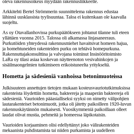
oleva rakennusoikeus myydään rakennusliikkeelle.
Arkkitehti Bertel Strömmerin suunnittelema rakennus edustaa
lähinnä uusklassista tyylisuuntaa. Taloa ei kuitenkaan ole kaavalla
suojeltu.
As oy Otavallanhovissa purkupäätökseen johtanut tilanne tuli eteen
yllättäen vuonna 2015. Talossa oli alkamassa linjasaneeraus.
Purkutöiden yhteydessä rakennusmiehet havaitsivat homeen hajua,
ja homehtuneiden rakenteiden purku on tehtävä homepurkuna.
Rakennuttajakonsulttina ja valvojana toiminut Insinööritoimisto
LaRa oy tilasi asiaa koskevan näytteenoton vesivahinkojen ja
sisäilmaongelmien tutkimiseen erikoistuneelta yritykseltä.
Hometta ja sädesieniä vanhoissa betonimuoteissa
Julkisuuteen annettujen tietojen mukaan kosteusvauriotutkimuksissa
rakenteista löydettiin hometta, bakteereja ja maaperän bakteereja eli
sädesieniä. Vaurioiden pääasialliseksi syyksi on nimetty välipohjien
lautarakenteiset betonimuotit, jotka oli jätetty paikoilleen 1920-luvun
rakennuskäytännön mukaisesti. Vuosikymmeniä paikoillaan olleet
laudat olivat mustia, pehmeitä ja homeessa läpikotaisin.
Vaurioiden korjaaminen olisi edellyttänyt joko välirakenteiden
mekaanista puhdistamista tai niiden purkamista ja uudelleen