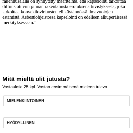
rakennusalalla on synnytetty määritelmä, että kapselointi tarkoittaa
diffuusiotiiviin pinnan rakentamista erotuksena tiivistyksestä, joka
tarkoittaa konvektiovirtausten eli käytännössä ilmavuotojen
estämistä. Asbestiohjeistossa kapselointi on edelleen alkuperäisessä
merkityksessään.”
Mitä mieltä olit jutusta?
Vastauksia
25
kpl. Vastaa ensimmäisenä mieleen tuleva
MIELENKIINTOINEN
HYÖDYLLINEN