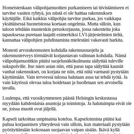
Homeistenkaan välipohjamuottien purkamiseen tai tiivistämiseen ei
tarvitse vasiten ryhtyä, jos niistä ei ole haittaa rakennuksen
käyttäjille. Eikä kaikkia välipohjia tarvitse purkaa, jos vaikkapa
yksittäisessä huoneistossa koetaan ongelmia. Mutta silloin, kun
taloon tehdään muutenkin peruskorjausta, jossa rakenteita joka
tapauksessa puretaan laajalti esimerkiksi LVI-järjestelmien tieltä,
kannattaa välipohjien puhdistamista mielestäni vakavasti harkita.
Monesti arvorakennusten kohdalla rakennussuojelu ja
rakennusterveys törmäävät korjaustavan valinnan kohdalla. Nämä
välipohjamuotitkin pitäisi suojelunäkökulmasta säilyttää tuleville
sukupolville. Itse näen asian niin, että paras tapa säilyttää kauniit
vanhat rakennukset, on korjata ne niin, että niitä varmasti pystytään
käyttämään. Vain terveessä talossa halutaan asua tai tehdä työtä. Ja
vain käytössä olevaa taloa hoidetaan ja huolletaan sen arvoisella
tavalla.
Luulenpa, että vuosikymmenen päästä Helsingin keskustassa
myydään kahdenlaisia asuntoja ja toimistoja. Ja halutuimpia eivät ole
ne, joissa muotit ovat jäljellä.
Kapseli tarkoittaa umpinaista koteloa. Kapseloinnista pitäisi kai
puhua korjaamisen yhteydessä vain silloin, kun materiaali pystytään
pyöräyttämään kokonaan suojaavan vaipan sisään. Ikävä kyllä