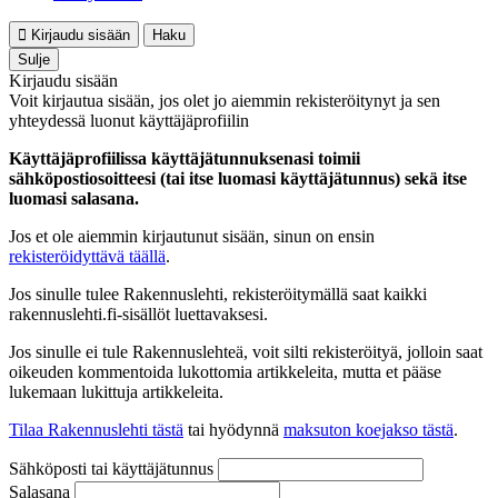
Kirjaudu sisään
Haku
Sulje
Kirjaudu sisään
Voit kirjautua sisään, jos olet jo aiemmin rekisteröitynyt ja sen
yhteydessä luonut käyttäjäprofiilin
Käyttäjäprofiilissa käyttäjätunnuksenasi toimii
sähköpostiosoitteesi (tai itse luomasi käyttäjätunnus) sekä itse
luomasi salasana.
Jos et ole aiemmin kirjautunut sisään, sinun on ensin
rekisteröidyttävä täällä
.
Jos sinulle tulee Rakennuslehti, rekisteröitymällä saat kaikki
rakennuslehti.fi-sisällöt luettavaksesi.
Jos sinulle ei tule Rakennuslehteä, voit silti rekisteröityä, jolloin saat
oikeuden kommentoida lukottomia artikkeleita, mutta et pääse
lukemaan lukittuja artikkeleita.
Tilaa Rakennuslehti tästä
tai hyödynnä
maksuton koejakso tästä
.
Sähköposti tai käyttäjätunnus
Salasana