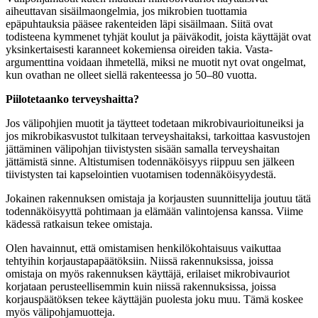
aiheuttavan sisäilmaongelmia, jos mikrobien tuottamia
epäpuhtauksia pääsee rakenteiden läpi sisäilmaan. Siitä ovat
todisteena kymmenet tyhjät koulut ja päiväkodit, joista käyttäjät ovat
yksinkertaisesti karanneet kokemiensa oireiden takia. Vasta-
argumenttina voidaan ihmetellä, miksi ne muotit nyt ovat ongelmat,
kun ovathan ne olleet siellä rakenteessa jo 50–80 vuotta.
Piilotetaanko terveyshaitta?
Jos välipohjien muotit ja täytteet todetaan mikrobivaurioituneiksi ja
jos mikrobikasvustot tulkitaan terveyshaitaksi, tarkoittaa kasvustojen
jättäminen välipohjan tiivistysten sisään samalla terveyshaitan
jättämistä sinne. Altistumisen todennäköisyys riippuu sen jälkeen
tiivistysten tai kapselointien vuotamisen todennäköisyydestä.
Jokainen rakennuksen omistaja ja korjausten suunnittelija joutuu tätä
todennäköisyyttä pohtimaan ja elämään valintojensa kanssa. Viime
kädessä ratkaisun tekee omistaja.
Olen havainnut, että omistamisen henkilökohtaisuus vaikuttaa
tehtyihin korjaustapapäätöksiin. Niissä rakennuksissa, joissa
omistaja on myös rakennuksen käyttäjä, erilaiset mikrobivauriot
korjataan perusteellisemmin kuin niissä rakennuksissa, joissa
korjauspäätöksen tekee käyttäjän puolesta joku muu. Tämä koskee
myös välipohjamuotteja.