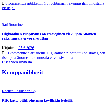
8 kommenttia
artikkeliin Nyt pohtimaan rakennusalan innostavia
viestejä!
Sari Suominen
Digitaalinen riippuvuus on strateginen riski, jota Suomen
rakennusala ei voi sivuuttaa
Kirjoitettu
25.6.2026
Ei kommentteja
artikkeliin Digitaalinen riippuvuus on strateginen
riski, jota Suomen rakennusala ei voi sivuuttaa
Lisää vieraskynästä
Kumppaniblogit
Recticel Insulation Oy
PIR-katto pitää pintansa kovillakin keleillä