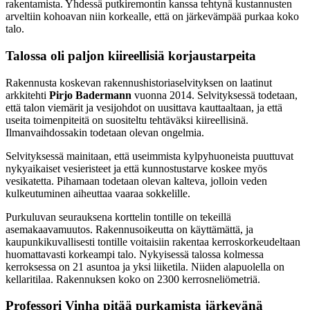
rakentamista. Yhdessä putkiremontin kanssa tehtynä kustannusten
arveltiin kohoavan niin korkealle, että on järkevämpää purkaa koko
talo.
Talossa oli paljon kiireellisiä korjaustarpeita
Rakennusta koskevan rakennushistoriaselvityksen on laatinut
arkkitehti
Pirjo Badermann
vuonna 2014. Selvityksessä todetaan,
että talon viemärit ja vesijohdot on uusittava kauttaaltaan, ja että
useita toimenpiteitä on suositeltu tehtäväksi kiireellisinä.
Ilmanvaihdossakin todetaan olevan ongelmia.
Selvityksessä mainitaan, että useimmista kylpyhuoneista puuttuvat
nykyaikaiset vesieristeet ja että kunnostustarve koskee myös
vesikatetta. Pihamaan todetaan olevan kalteva, jolloin veden
kulkeutuminen aiheuttaa vaaraa sokkelille.
Purkuluvan seurauksena korttelin tontille on tekeillä
asemakaavamuutos. Rakennusoikeutta on käyttämättä, ja
kaupunkikuvallisesti tontille voitaisiin rakentaa kerroskorkeudeltaan
huomattavasti korkeampi talo. Nykyisessä talossa kolmessa
kerroksessa on 21 asuntoa ja yksi liiketila. Niiden alapuolella on
kellaritilaa. Rakennuksen koko on 2300 kerrosneliömetriä.
Professori Vinha pitää purkamista järkevänä