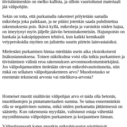
tiivistäminenkin on melko kallista, ja silloin vaurioitunut materiaali
jää välipohjiin.
Sekin on totta, että purkamalla rakenteet pölytetään samalla
mikrobeja joka paikkaan, ja ne pitäisi jotenkin saada puhdistettua
rakennuksesta pois. Ikävä kyllä, mikrobeja ja varsinkin niiden hajua,
on imeytynyt myös jäljelle jääviin betonirakenteisiin. Hajunpoisto on
hankala ja kaksipiippuinen tehtävä, kun kaikki kemikaalit
vetyperoksidia myöten on julistettu suurin piirtein lainvastaisiksi.
Mielestäni purkamisen hintaa mietitään usein aika yksioikoisesti
lisäkustannuksena. Toinen näkökulma voisi olla tutkia purkamisen ja
tiivistämisen välistä eroa rakennuksen arvonmuodostumistekijänä.
Jos välipohjamuottien tiedetään olevan mikrobivaurioituneita, niin
mikä on sellaisen välipohjarakenteen arvo? Muodostuuko se
enemmän teknisestä arvosta vai mielikuva-arvosta?
Homeiset muotit sisältävän välipohjan arvo ei taida olla betonin,
muottilautojen ja pintamateriaalien summa. Se taitaa ennemminkin
olla se negatiivinen summa, mikä niiden purkamatta jättämisessä on
säästetty. Kun rakennusta myydään, valistunut ostaja vähentää
myyntihinnasta välipohjien purkamisen ja korjaamisen hinnan.
Välipohjamuotit kuten muutkin mikrobivauriot näyttäisivät