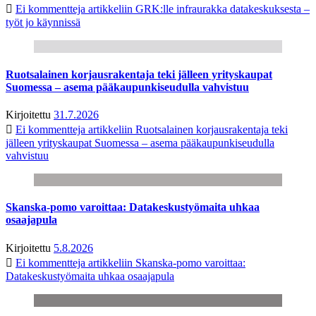
Ei kommentteja
artikkeliin GRK:lle infraurakka datakeskuksesta –
työt jo käynnissä
Ruotsalainen korjausrakentaja teki jälleen yrityskaupat
Suomessa – asema pääkaupunkiseudulla vahvistuu
Kirjoitettu
31.7.2026
Ei kommentteja
artikkeliin Ruotsalainen korjausrakentaja teki
jälleen yrityskaupat Suomessa – asema pääkaupunkiseudulla
vahvistuu
Skanska-pomo varoittaa: Datakeskustyömaita uhkaa
osaajapula
Kirjoitettu
5.8.2026
Ei kommentteja
artikkeliin Skanska-pomo varoittaa:
Datakeskustyömaita uhkaa osaajapula