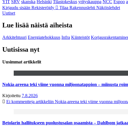
YIT
SRV
skanska
Helsinki
Tilastokeskus
yrityskauppa
NCC
Espoo
Kirjaudu sisään
Rekisteröidy
Tilaa Rakennuslehti
Näköislehdet
Uutiset
Lue lisää näistä aiheista
Arkkitehtuuri
Energiatehokkuus
Infra
Kiinteistöt
Korjausrakentamine
Uutisissa nyt
Uusimmat artikkelit
Nokia-areena teki viime vuonna miljoonatappion – miinusta ro
Kirjoitettu
7.8.2026
Ei kommentteja
artikkeliin Nokia-areena teki viime vuonna miljoo
Betolarin hallitukseen puolustusalan osaamista – Dahlbom jatk