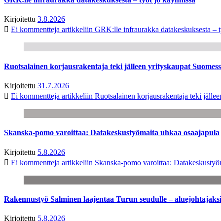
Kirjoitettu
3.8.2026
Ei kommentteja
artikkeliin GRK:lle infraurakka datakeskuksesta – t
Ruotsalainen korjausrakentaja teki jälleen yrityskaupat Suome
Kirjoitettu
31.7.2026
Ei kommentteja
artikkeliin Ruotsalainen korjausrakentaja teki jäl
Skanska-pomo varoittaa: Datakeskustyömaita uhkaa osaajapula
Kirjoitettu
5.8.2026
Ei kommentteja
artikkeliin Skanska-pomo varoittaa: Datakeskustyö
Rakennustyö Salminen laajentaa Turun seudulle – aluejohtajaks
Kirjoitettu
5.8.2026