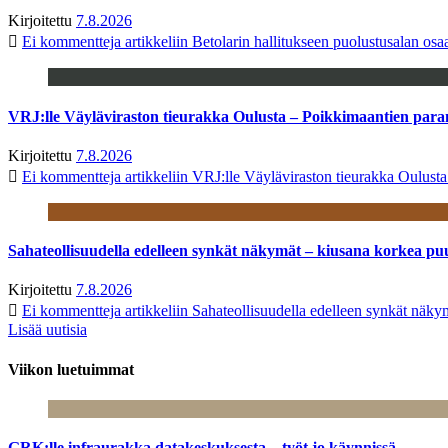
Kirjoitettu
7.8.2026
Ei kommentteja
artikkeliin Betolarin hallitukseen puolustusalan o
VRJ:lle Väyläviraston tieurakka Oulusta – Poikkimaantien par
Kirjoitettu
7.8.2026
Ei kommentteja
artikkeliin VRJ:lle Väyläviraston tieurakka Oulust
Sahateollisuudella edelleen synkät näkymät – kiusana korkea pu
Kirjoitettu
7.8.2026
Ei kommentteja
artikkeliin Sahateollisuudella edelleen synkät näk
Lisää uutisia
Viikon luetuimmat
GRK:lle infraurakka datakeskuksesta – työt jo käynnissä