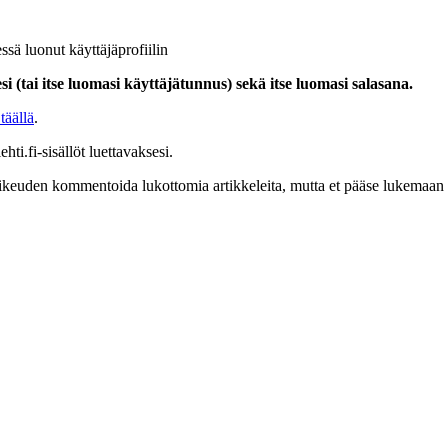
ssä luonut käyttäjäprofiilin
i (tai itse luomasi käyttäjätunnus) sekä itse luomasi salasana.
täällä
.
hti.fi-sisällöt luettavaksesi.
at oikeuden kommentoida lukottomia artikkeleita, mutta et pääse lukemaan l