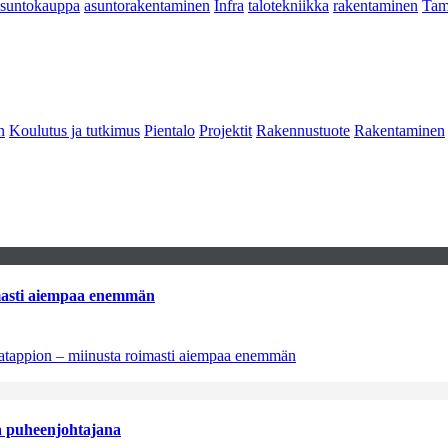
asuntokauppa
asuntorakentaminen
Infra
talotekniikka
rakentaminen
Tam
n
Koulutus ja tutkimus
Pientalo
Projektit
Rakennustuote
Rakentaminen
imasti aiempaa enemmän
natappion – miinusta roimasti aiempaa enemmän
aa puheenjohtajana