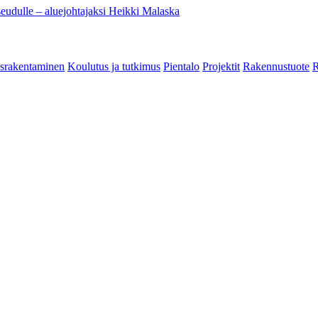
eudulle – aluejohtajaksi Heikki Malaska
srakentaminen
Koulutus ja tutkimus
Pientalo
Projektit
Rakennustuote
R