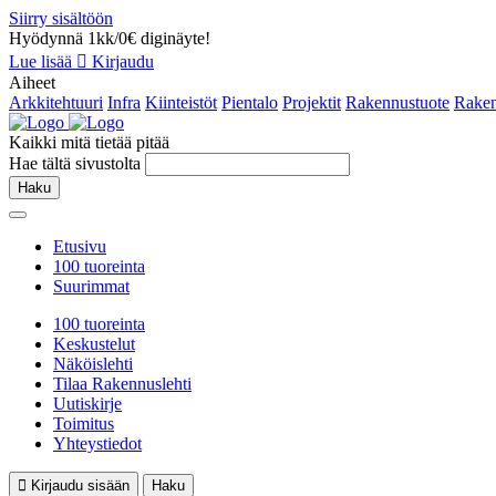
Siirry sisältöön
Hyödynnä 1kk/0€ diginäyte!
Lue lisää
Kirjaudu
Aiheet
Arkkitehtuuri
Infra
Kiinteistöt
Pientalo
Projektit
Rakennustuote
Raken
Kaikki mitä tietää pitää
Hae tältä sivustolta
Haku
Etusivu
100 tuoreinta
Suurimmat
100 tuoreinta
Keskustelut
Näköislehti
Tilaa Rakennuslehti
Uutiskirje
Toimitus
Yhteystiedot
Kirjaudu sisään
Haku