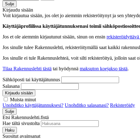
Sulje
Kirjaudu sisään
Voit kirjautua sisään, jos olet jo aiemmin rekisteröitynyt ja sen yhteyde
Käyttäjäprofiilissa käyttäjätunnuksenasi toimii sähköpostiosoittees
Jos et ole aiemmin kirjautunut sisään, sinun on ensin
rekisteröidyttävä 
Jos sinulle tulee Rakennuslehti, rekisteröitymällä saat kaikki rakennusle
Jos sinulle ei tule Rakennuslehteä, voit silti rekisteröityä, jolloin sa
Tilaa Rakennuslehti tästä
tai hyödynnä
maksuton koejakso tästä
.
Sähköposti tai käyttäjätunnus
Salasana
Kirjaudu sisään
Muista minut
Unohditko käyttäjätunnuksesi?
Unohditko salasanasi?
Rekisteröidy
Sulje
Etsi Rakennuslehti.fistä
Hae tältä sivustolta
Haku
Suositut avainsanat