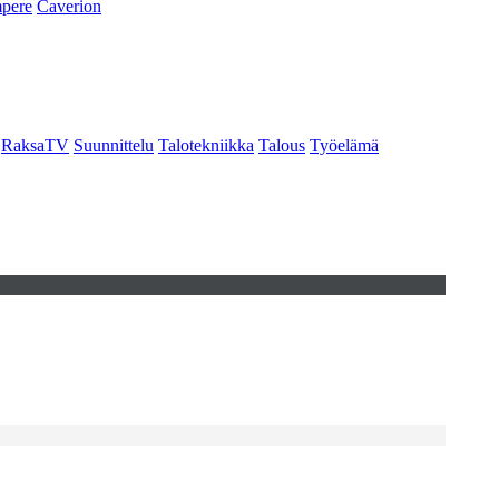
pere
Caverion
RaksaTV
Suunnittelu
Talotekniikka
Talous
Työelämä