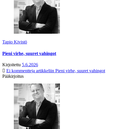
Tapio Kivistö
Pieni virhe, suuret vahingot
Kirjoitettu
5.6.2026
Ei kommentteja
artikkeliin Pieni virhe, suuret vahingot
Pääkirjoitus