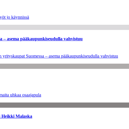
yöt jo käynnissä
ssa – asema pääkaupunkiseudulla vahvistuu
leen yrityskaupat Suomessa – asema pääkaupunkiseudulla vahvistuu
maita uhkaa osaajapula
i Heikki Malaska