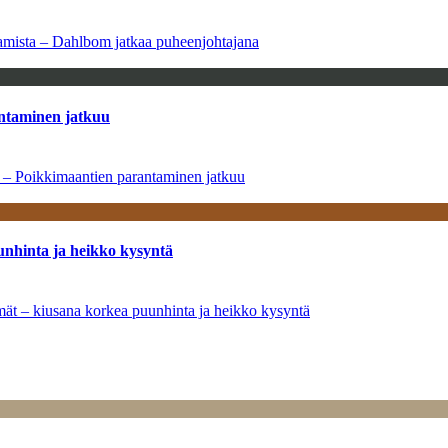
saamista – Dahlbom jatkaa puheenjohtajana
antaminen jatkuu
a – Poikkimaantien parantaminen jatkuu
unhinta ja heikko kysyntä
ymät – kiusana korkea puunhinta ja heikko kysyntä