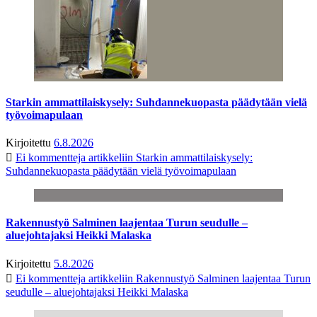
Starkin ammattilaiskysely: Suhdannekuopasta päädytään vielä
työvoimapulaan
Kirjoitettu
6.8.2026
Ei kommentteja
artikkeliin Starkin ammattilaiskysely:
Suhdannekuopasta päädytään vielä työvoimapulaan
Rakennustyö Salminen laajentaa Turun seudulle –
aluejohtajaksi Heikki Malaska
Kirjoitettu
5.8.2026
Ei kommentteja
artikkeliin Rakennustyö Salminen laajentaa Turun
seudulle – aluejohtajaksi Heikki Malaska