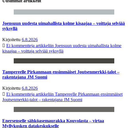
Uusimmat artikkelit
Joensuun uudesta uimahallista kolme kisaajaa – voittaja selviää
syksyllä
Kirjoitettu
6.8.2026
Ei kommentteja
artikkeliin Joensuun uudesta uimahallista kolme
kisaajaa – voittaja selviää syksyllä
Tampereelle Pirkanmaan ensimmäiset Joutsenmerkki-talot –
rakentajana JM Suomi
Kirjoitettu
6.8.2026
Ei kommentteja
artikkeliin Tampereelle Pirkanmaan ensimmäiset
Joutsenmerkki-talot – rakentajana JM Suomi
Enersenselle sähköasemaurakka Kouvolasta – virtaa
Myllykosken datakeskukselle