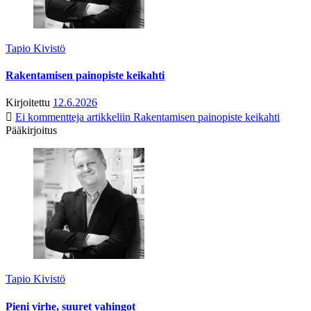
Tapio Kivistö
Rakentamisen painopiste keikahti
Kirjoitettu
12.6.2026
Ei kommentteja
artikkeliin Rakentamisen painopiste keikahti
Pääkirjoitus
Tapio Kivistö
Pieni virhe, suuret vahingot