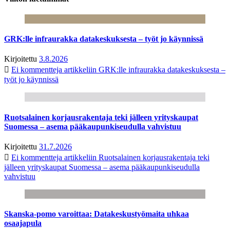
GRK:lle infraurakka datakeskuksesta – työt jo käynnissä
Kirjoitettu
3.8.2026
Ei kommentteja
artikkeliin GRK:lle infraurakka datakeskuksesta –
työt jo käynnissä
Ruotsalainen korjausrakentaja teki jälleen yrityskaupat
Suomessa – asema pääkaupunkiseudulla vahvistuu
Kirjoitettu
31.7.2026
Ei kommentteja
artikkeliin Ruotsalainen korjausrakentaja teki
jälleen yrityskaupat Suomessa – asema pääkaupunkiseudulla
vahvistuu
Skanska-pomo varoittaa: Datakeskustyömaita uhkaa
osaajapula