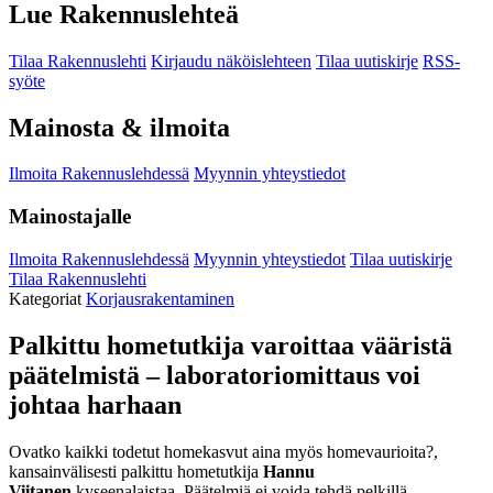
Lue Rakennuslehteä
Tilaa Rakennuslehti
Kirjaudu näköislehteen
Tilaa uutiskirje
RSS-
syöte
Mainosta & ilmoita
Ilmoita Rakennuslehdessä
Myynnin yhteystiedot
Mainostajalle
Ilmoita Rakennuslehdessä
Myynnin yhteystiedot
Tilaa uutiskirje
Tilaa Rakennuslehti
Kategoriat
Korjausrakentaminen
Palkittu hometutkija varoittaa vääristä
päätelmistä – laboratoriomittaus voi
johtaa harhaan
Ovatko kaikki todetut homekasvut aina myös homevaurioita?,
kansainvälisesti palkittu hometutkija
Hannu
Viitanen
kyseenalaistaa. Päätelmiä ei voida tehdä pelkillä