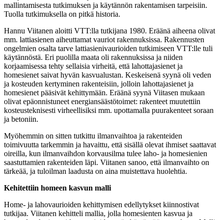
mallintamisesta tutkimuksen ja käytännön rakentamisen tarpeisiin.
Tuolla tutkimuksella on pitkä historia.
Hannu Viitanen aloitti VTT:lla tutkijana 1980. Eräänä aiheena olivat
mm. lattiasienen aiheuttamat vauriot rakennuksissa. Rakennusten
ongelmien osalta tarve lattiasienivaurioiden tutkimiseen VTT:lle tuli
käytännöstä. Eri puolilla maata oli rakennuksissa ja niiden
korjaamisessa tehty sellaisia virheitä, että lahottajasienet ja
homesienet saivat hyvän kasvualustan. Keskeisenä syynä oli veden
ja kosteuden kertyminen rakenteisiin, jolloin lahottajasienet ja
homesienet pääsivät kehittymään. Eräänä syynä Viitasen mukaan
olivat epäonnistuneet energiansäästötoimet: rakenteet muutettiin
kosteusteknisesti virheellisiksi mm. upottamalla puurakenteet soraan
ja betoniin.
Myöhemmin on sitten tutkittu ilmanvaihtoa ja rakenteiden
toimivuutta tarkemmin ja havaittu, että sisällä olevat ihmiset saattavat
oireilla, kun ilmanvaihdon korvausilma tulee laho- ja homesienien
saastuttamien rakenteiden läpi. Viitanen sanoo, että ilmanvaihto on
tärkeää, ja tuloilman laadusta on aina muistettava huolehtia.
Kehitettiin homeen kasvun malli
Home- ja lahovaurioiden kehittymisen edellytykset kiinnostivat
tutkijaa. Viitanen kehitteli mallia, jolla homesienten kasvua ja