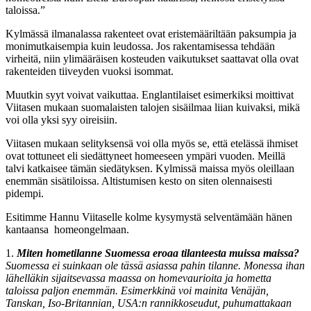
taloissa.”
Kylmässä ilmanalassa rakenteet ovat eristemääriltään paksumpia ja
monimutkaisempia kuin leudossa. Jos rakentamisessa tehdään
virheitä, niin ylimääräisen kosteuden vaikutukset saattavat olla ovat
rakenteiden tiiveyden vuoksi isommat.
Muutkin syyt voivat vaikuttaa. Englantilaiset esimerkiksi moittivat
Viitasen mukaan suomalaisten talojen sisäilmaa liian kuivaksi, mikä
voi olla yksi syy oireisiin.
Viitasen mukaan selityksensä voi olla myös se, että etelässä ihmiset
ovat tottuneet eli siedättyneet homeeseen ympäri vuoden. Meillä
talvi katkaisee tämän siedätyksen. Kylmissä maissa myös oleillaan
enemmän sisätiloissa. Altistumisen kesto on siten olennaisesti
pidempi.
Esitimme Hannu Viitaselle kolme kysymystä selventämään hänen
kantaansa homeongelmaan.
1.
Miten hometilanne Suomessa eroaa tilanteesta muissa maissa?
Suomessa ei suinkaan ole tässä asiassa pahin tilanne. Monessa ihan
lähelläkin sijaitsevassa maassa on homevaurioita ja hometta
taloissa paljon enemmän. Esimerkkinä voi mainita Venäjän,
Tanskan, Iso-Britannian, USA:n rannikkoseudut, puhumattakaan