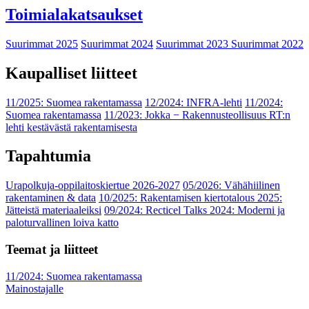
Toimialakatsaukset
Suurimmat 2025
Suurimmat 2024
Suurimmat 2023
Suurimmat 2022
Kaupalliset liitteet
11/2025: Suomea rakentamassa
12/2024: INFRA-lehti
11/2024:
Suomea rakentamassa
11/2023: Jokka − Rakennusteollisuus RT:n
lehti kestävästä rakentamisesta
Tapahtumia
Urapolkuja-oppilaitoskiertue 2026-2027
05/2026: Vähähiilinen
rakentaminen & data
10/2025: Rakentamisen kiertotalous 2025:
Jätteistä materiaaleiksi
09/2024: Recticel Talks 2024: Moderni ja
paloturvallinen loiva katto
Teemat ja liitteet
11/2024: Suomea rakentamassa
Mainostajalle