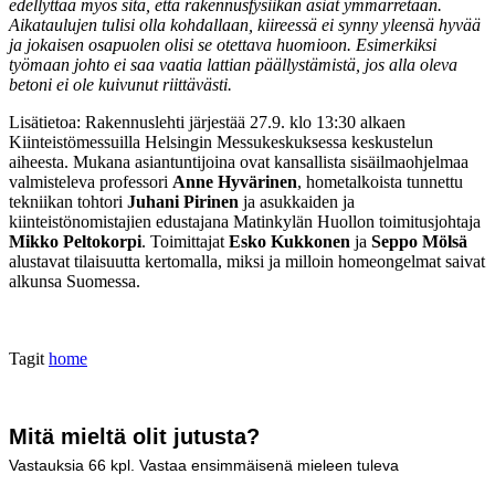
edellyttää myös sitä, että rakennusfysiikan asiat ymmärretään.
Aikataulujen tulisi olla kohdallaan, kiireessä ei synny yleensä hyvää
ja jokaisen osapuolen olisi se otettava huomioon. Esimerkiksi
työmaan johto ei saa vaatia lattian päällystämistä, jos alla oleva
betoni ei ole kuivunut riittävästi.
Lisätietoa: Rakennuslehti järjestää 27.9. klo 13:30 alkaen
Kiinteistömessuilla Helsingin Messukeskuksessa keskustelun
aiheesta. Mukana asiantuntijoina ovat kansallista sisäilmaohjelmaa
valmisteleva professori
Anne Hyvärinen
, hometalkoista tunnettu
tekniikan tohtori
Juhani Pirinen
ja asukkaiden ja
kiinteistönomistajien edustajana Matinkylän Huollon toimitusjohtaja
Mikko Peltokorpi
. Toimittajat
Esko Kukkonen
ja
Seppo Mölsä
alustavat tilaisuutta kertomalla, miksi ja milloin homeongelmat saivat
alkunsa Suomessa.
Tagit
home
Mitä mieltä olit jutusta?
Vastauksia
66
kpl. Vastaa ensimmäisenä mieleen tuleva