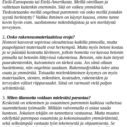
Etelä-Euroopasta tai Etelä-Amerikasta. Meillä oireillaan ja
valitetaan kuitenkin enemmän. Sitä on vaikea ymmärtää.
Tiedostetaanko meillä ongelmat paremmin vai onko meillä jostakin
syystä herkistytty? Vaikka ihminen on käynyt kuussa, emme tunne
kovin hyvin esim. suolistomme mikrobilajistoa ja sen merkitystä
terveyteen.
2
.
Onko rakennusmateriaaleissa eroja?
Homeet kasvavat sopivissa olosuhteissa kaikilla pinnoilla, mutta
puupohjaiset materiaalit ovat herkempiä. Mutta myös betoni kostuu
ja se päästää kosteutta lävitseen, jolloin hometta voi kasvaa betonin
pinnalla tai betoniin liittyvissä rakenteissa. Betonin, niin kuin tietysti
puurakenteenkin, kuivuminen on tärkeä asia. Jos siinä ollaan
huolettomia, niin ongelmia saadaan. Rakennusfysiikka tulee aina
osata ja ymmärtää. Toisaalta mielenkiintoinen
kysymys on myös
materiaalien, sienten, mikrobien, kosteuden, rakenteiden ja
terveyden väliset riippuvuudet. Siinä on varmasti vielä paljon
selvitettävää.
3.
Miten tilannetta voidaan mielestäsi parantaa?
Keskeistä on tekeminen ja osaaminen paremmin kaikissa vaiheissa
suunnittelusta työmaalle. Millään valvonnalla ei asiaa saada
kuntoon. Jokaisen tekijän on tunnettava vastuunsa. Mutta muutos
edellyttää parempaa osaamista ja kokonaisuuden ymmärtämistä,
sekä selkeämpää vastuuta työn tekemisestä ja ohjaamisesta. Se