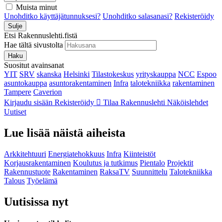
Muista minut
Unohditko käyttäjätunnuksesi?
Unohditko salasanasi?
Rekisteröidy
Sulje
Etsi Rakennuslehti.fistä
Hae tältä sivustolta
Haku
Suositut avainsanat
YIT
SRV
skanska
Helsinki
Tilastokeskus
yrityskauppa
NCC
Espoo
asuntokauppa
asuntorakentaminen
Infra
talotekniikka
rakentaminen
Tampere
Caverion
Kirjaudu sisään
Rekisteröidy
Tilaa Rakennuslehti
Näköislehdet
Uutiset
Lue lisää näistä aiheista
Arkkitehtuuri
Energiatehokkuus
Infra
Kiinteistöt
Korjausrakentaminen
Koulutus ja tutkimus
Pientalo
Projektit
Rakennustuote
Rakentaminen
RaksaTV
Suunnittelu
Talotekniikka
Talous
Työelämä
Uutisissa nyt