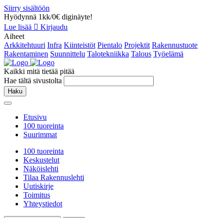
Siirry sisältöön
Hyödynnä 1kk/0€ diginäyte!
Lue lisää
Kirjaudu
Aiheet
Arkkitehtuuri
Infra
Kiinteistöt
Pientalo
Projektit
Rakennustuote
Rakentaminen
Suunnittelu
Talotekniikka
Talous
Työelämä
Kaikki mitä tietää pitää
Hae tältä sivustolta
Haku
Etusivu
100 tuoreinta
Suurimmat
100 tuoreinta
Keskustelut
Näköislehti
Tilaa Rakennuslehti
Uutiskirje
Toimitus
Yhteystiedot