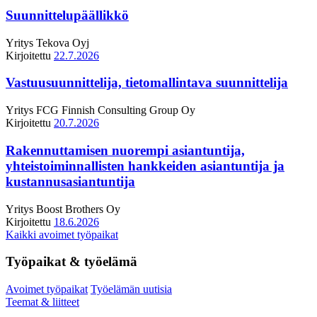
Suunnittelupäällikkö
Yritys
Tekova Oyj
Kirjoitettu
22.7.2026
Vastuusuunnittelija, tietomallintava suunnittelija
Yritys
FCG Finnish Consulting Group Oy
Kirjoitettu
20.7.2026
Rakennuttamisen nuorempi asiantuntija,
yhteistoiminnallisten hankkeiden asiantuntija ja
kustannusasiantuntija
Yritys
Boost Brothers Oy
Kirjoitettu
18.6.2026
Kaikki avoimet työpaikat
Työpaikat & työelämä
Avoimet työpaikat
Työelämän uutisia
Teemat & liitteet