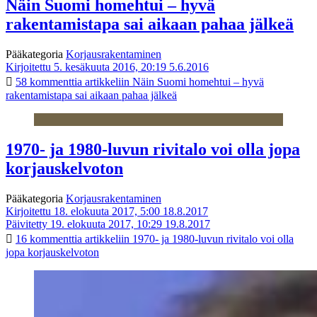
Näin Suomi homehtui – hyvä
rakentamistapa sai aikaan pahaa jälkeä
Pääkategoria
Korjausrakentaminen
Kirjoitettu 5. kesäkuuta 2016, 20:19
5.6.2016
58 kommenttia
artikkeliin Näin Suomi homehtui – hyvä
rakentamistapa sai aikaan pahaa jälkeä
1970- ja 1980-luvun rivitalo voi olla jopa
korjauskelvoton
Pääkategoria
Korjausrakentaminen
Kirjoitettu 18. elokuuta 2017, 5:00
18.8.2017
Päivitetty 19. elokuuta 2017, 10:29
19.8.2017
16 kommenttia
artikkeliin 1970- ja 1980-luvun rivitalo voi olla
jopa korjauskelvoton