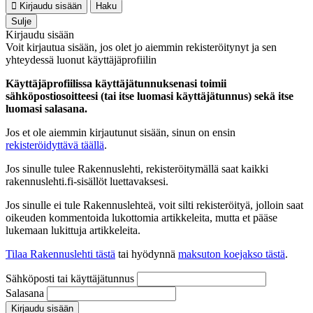
Kirjaudu sisään
Haku
Sulje
Kirjaudu sisään
Voit kirjautua sisään, jos olet jo aiemmin rekisteröitynyt ja sen
yhteydessä luonut käyttäjäprofiilin
Käyttäjäprofiilissa käyttäjätunnuksenasi toimii
sähköpostiosoitteesi (tai itse luomasi käyttäjätunnus) sekä itse
luomasi salasana.
Jos et ole aiemmin kirjautunut sisään, sinun on ensin
rekisteröidyttävä täällä
.
Jos sinulle tulee Rakennuslehti, rekisteröitymällä saat kaikki
rakennuslehti.fi-sisällöt luettavaksesi.
Jos sinulle ei tule Rakennuslehteä, voit silti rekisteröityä, jolloin saat
oikeuden kommentoida lukottomia artikkeleita, mutta et pääse
lukemaan lukittuja artikkeleita.
Tilaa Rakennuslehti tästä
tai hyödynnä
maksuton koejakso tästä
.
Sähköposti tai käyttäjätunnus
Salasana
Kirjaudu sisään