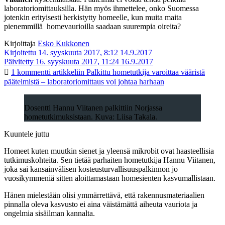
laboratoriomittauksilla. Hän myös ihmettelee, onko Suomessa
jotenkin erityisesti herkistytty homeelle, kun muita maita
pienemmillä homevaurioilla saadaan suurempia oireita?
Kirjoittaja
Esko Kukkonen
Kirjoitettu 14. syyskuuta 2017, 8:12
14.9.2017
Päivitetty 16. syyskuuta 2017, 11:24
16.9.2017
1 kommentti
artikkeliin Palkittu hometutkija varoittaa vääristä
päätelmistä – laboratoriomittaus voi johtaa harhaan
Dosentti Hannu Viitanen palkittiin Norjassa
hometutkimuksistaan. Kuva: Liisa Takala.
Kuuntele juttu
Homeet kuten muutkin sienet ja yleensä mikrobit ovat haasteellisia
tutkimuskohteita. Sen tietää parhaiten hometutkija Hannu Viitanen,
joka sai kansainvälisen kosteusturvallisuuspalkinnon jo
vuosikymmeniä sitten aloittamastaan homesienten kasvumallistaan.
Hänen mielestään olisi ymmärrettävä, että rakennusmateriaalien
pinnalla oleva kasvusto ei aina väistämättä aiheuta vauriota ja
ongelmia sisäilman kannalta.