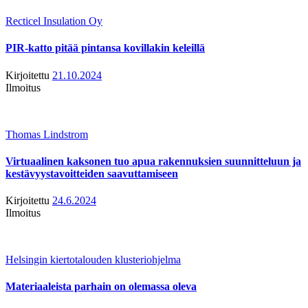
Recticel Insulation Oy
PIR-katto pitää pintansa kovillakin keleillä
Kirjoitettu
21.10.2024
Ilmoitus
Thomas Lindstrom
Virtuaalinen kaksonen tuo apua rakennuksien suunnitteluun ja
kestävyystavoitteiden saavuttamiseen
Kirjoitettu
24.6.2024
Ilmoitus
Helsingin kiertotalouden klusteriohjelma
Materiaaleista parhain on olemassa oleva