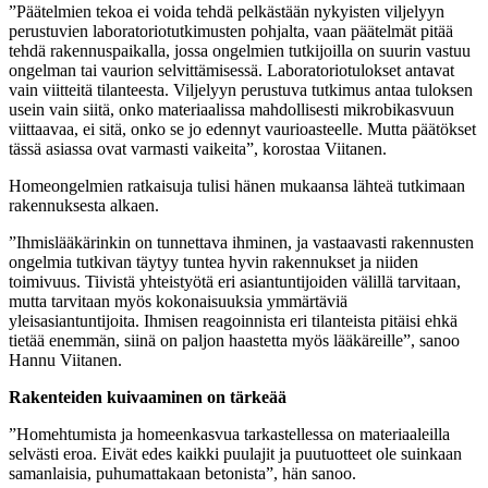
”Päätelmien tekoa ei voida tehdä pelkästään nykyisten viljelyyn
perustuvien laboratoriotutkimusten pohjalta, vaan päätelmät pitää
tehdä rakennuspaikalla, jossa ongelmien tutkijoilla on suurin vastuu
ongelman tai vaurion selvittämisessä. Laboratoriotulokset antavat
vain viitteitä tilanteesta. Viljelyyn perustuva tutkimus antaa tuloksen
usein vain siitä, onko materiaalissa mahdollisesti mikrobikasvuun
viittaavaa, ei sitä, onko se jo edennyt vaurioasteelle. Mutta päätökset
tässä asiassa ovat varmasti vaikeita”, korostaa Viitanen.
Homeongelmien ratkaisuja tulisi hänen mukaansa lähteä tutkimaan
rakennuksesta alkaen.
”Ihmislääkärinkin on tunnettava ihminen, ja vastaavasti rakennusten
ongelmia tutkivan täytyy tuntea hyvin rakennukset ja niiden
toimivuus. Tiivistä yhteistyötä eri asiantuntijoiden välillä tarvitaan,
mutta tarvitaan myös kokonaisuuksia ymmärtäviä
yleisasiantuntijoita. Ihmisen reagoinnista eri tilanteista pitäisi ehkä
tietää enemmän, siinä on paljon haastetta myös lääkäreille”, sanoo
Hannu Viitanen.
Rakenteiden kuivaaminen on tärkeää
”Homehtumista ja homeenkasvua tarkastellessa on materiaaleilla
selvästi eroa. Eivät edes kaikki puulajit ja puutuotteet ole suinkaan
samanlaisia, puhumattakaan betonista”, hän sanoo.