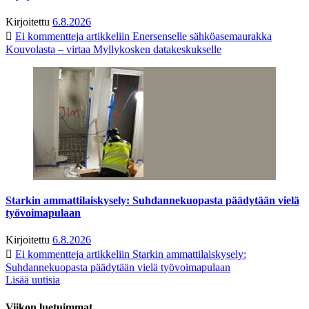
Kirjoitettu
6.8.2026
Ei kommentteja
artikkeliin Enersenselle sähköasemaurakka
Kouvolasta – virtaa Myllykosken datakeskukselle
Starkin ammattilaiskysely: Suhdannekuopasta päädytään vielä
työvoimapulaan
Kirjoitettu
6.8.2026
Ei kommentteja
artikkeliin Starkin ammattilaiskysely:
Suhdannekuopasta päädytään vielä työvoimapulaan
Lisää uutisia
Viikon luetuimmat