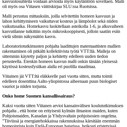
kasvuolosuhteita voidaan arvioida myös käytäntöön soveltaen. Malli
oli myös osa Viitasen väitöskirjaa SLU:ssa Ruotsissa.
Malli perustuu mittauksiin, joilla selvitettiin homeen kasvuun ja
lahon kehittymiseen vaikuttavat kosteus ja lämpöolot sekä niiden
vaikutusaika. Homekasvu luokitellaan asteikolla 1-6, ja alkuvaiheen
kasvutilanne tutkittiin myös mikroskooppisesti, jolloin saatiin esiin
vielä silmin näkymätön kasvu.
Laboratoriotutkimusten pohjalta laadittujen matemaattisten mallien
rakentaminen oli pitkälti kollektiivista työtä VTT:llä. Malleja on
sittemmin käytetty paljon ja kehitetty edelleen uuden tiedon
perusteella. Etenkin homeen kasvun malli onkin tänään yleisessä
käytössä kosteusfysiikan alalla eri puolilla maailmaa.
Viitainen jäi VTT:ltä eläkkeelle pari vuotta sitten, mutta toimii
edelleen dosenttina Aalto-yliopistossa aiheenaan puun biologiset
vauriot ja niiden torjunta.
Onko home Suomen kansallissairaus?
Kaksi vuotta sitten Viitanen arvioi kansainvälisen koulututkimuksen
pohjalta , että home on erityisesti kylmän ilmaston maiden, kuten
Pohjoismaiden, Kanadan ja Yhdysvaltain pohjoisosien ongelma.
”Tiiviissä ja energiatehokkaissa rakennuksissa kärsitään enemmän
homeoireista kuin Etelä-Euroopan hatarissa, heikosti eristetyissä