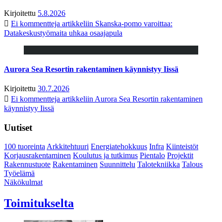
Kirjoitettu
5.8.2026
Ei kommentteja
artikkeliin Skanska-pomo varoittaa:
Datakeskustyömaita uhkaa osaajapula
Aurora Sea Resortin rakentaminen käynnistyy Iissä
Kirjoitettu
30.7.2026
Ei kommentteja
artikkeliin Aurora Sea Resortin rakentaminen
käynnistyy Iissä
Uutiset
100 tuoreinta
Arkkitehtuuri
Energiatehokkuus
Infra
Kiinteistöt
Korjausrakentaminen
Koulutus ja tutkimus
Pientalo
Projektit
Rakennustuote
Rakentaminen
Suunnittelu
Talotekniikka
Talous
Työelämä
Näkökulmat
Toimitukselta