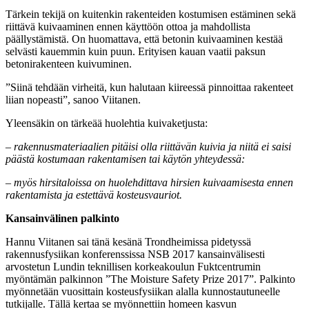
Tärkein tekijä on kuitenkin rakenteiden kostumisen estäminen sekä
riittävä kuivaaminen ennen käyttöön ottoa ja mahdollista
päällystämistä. On huomattava, että betonin kuivaaminen kestää
selvästi kauemmin kuin puun. Erityisen kauan vaatii paksun
betonirakenteen kuivuminen.
”Siinä tehdään virheitä, kun halutaan kiireessä pinnoittaa rakenteet
liian nopeasti”, sanoo Viitanen.
Yleensäkin on tärkeää huolehtia kuivaketjusta:
– rakennusmateriaalien pitäisi olla riittävän kuivia ja niitä ei saisi
päästä kostumaan rakentamisen tai käytön yhteydessä:
– myös hirsitaloissa on huolehdittava hirsien kuivaamisesta ennen
rakentamista ja estettävä kosteusvauriot.
Kansainvälinen palkinto
Hannu Viitanen sai tänä kesänä Trondheimissa pidetyssä
rakennusfysiikan konferenssissa NSB 2017 kansainvälisesti
arvostetun Lundin teknillisen korkeakoulun Fuktcentrumin
myöntämän palkinnon ”The Moisture Safety Prize 2017”. Palkinto
myönnetään vuosittain kosteusfysiikan alalla kunnostautuneelle
tutkijalle. Tällä kertaa se myönnettiin homeen kasvun