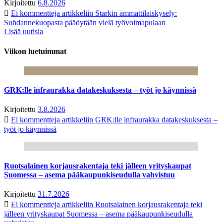
Kirjoitettu
6.8.2026
Ei kommentteja
artikkeliin Starkin ammattilaiskysely:
Suhdannekuopasta päädytään vielä työvoimapulaan
Lisää uutisia
Viikon luetuimmat
GRK:lle infraurakka datakeskuksesta – työt jo käynnissä
Kirjoitettu
3.8.2026
Ei kommentteja
artikkeliin GRK:lle infraurakka datakeskuksesta –
työt jo käynnissä
Ruotsalainen korjausrakentaja teki jälleen yrityskaupat
Suomessa – asema pääkaupunkiseudulla vahvistuu
Kirjoitettu
31.7.2026
Ei kommentteja
artikkeliin Ruotsalainen korjausrakentaja teki
jälleen yrityskaupat Suomessa – asema pääkaupunkiseudulla