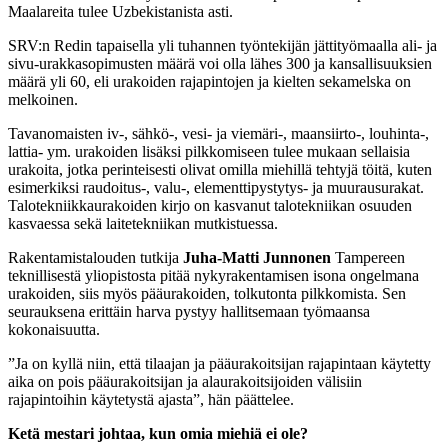
Maalareita tulee Uzbekistanista asti.
SRV:n Redin tapaisella yli tuhannen työntekijän jättityömaalla ali- ja
sivu-urakkasopimusten määrä voi olla lähes 300 ja kansallisuuksien
määrä yli 60, eli urakoiden rajapintojen ja kielten sekamelska on
melkoinen.
Tavanomaisten iv-, sähkö-, vesi- ja viemäri-, maansiirto-, louhinta-,
lattia- ym. urakoiden lisäksi pilkkomiseen tulee mukaan sellaisia
urakoita, jotka perinteisesti olivat omilla miehillä tehtyjä töitä, kuten
esimerkiksi raudoitus-, valu-, elementtipystytys- ja muurausurakat.
Talotekniikkaurakoiden kirjo on kasvanut talotekniikan osuuden
kasvaessa sekä laitetekniikan mutkistuessa.
Rakentamistalouden tutkija
Juha-Matti Junnonen
Tampereen
teknillisestä yliopistosta pitää nykyrakentamisen isona ongelmana
urakoiden, siis myös pääurakoiden, tolkutonta pilkkomista. Sen
seurauksena erittäin harva pystyy hallitsemaan työmaansa
kokonaisuutta.
”Ja on kyllä niin, että tilaajan ja pääurakoitsijan rajapintaan käytetty
aika on pois pääurakoitsijan ja alaurakoitsijoiden välisiin
rajapintoihin käytetystä ajasta”, hän päättelee.
Ketä mestari johtaa, kun omia miehiä ei ole?