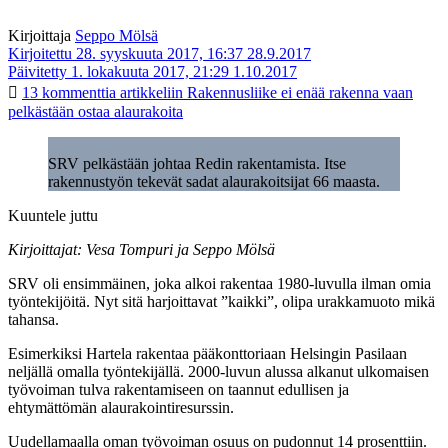
Kirjoittaja
Seppo Mölsä
Kirjoitettu 28. syyskuuta 2017, 16:37
28.9.2017
Päivitetty 1. lokakuuta 2017, 21:29
1.10.2017
13 kommenttia
artikkeliin Rakennusliike ei enää rakenna vaan
pelkästään ostaa alaurakoita
SRV pelkästään johtaa Redin rakentamista. Itse
rakennustyön tekevät sadat alaurakoitsijat 66 maasta.
Kuuntele juttu
Kirjoittajat: Vesa Tompuri ja Seppo Mölsä
SRV oli ensimmäinen, joka alkoi rakentaa 1980-luvulla ilman omia
työntekijöitä. Nyt sitä harjoittavat ”kaikki”, olipa urakkamuoto mikä
tahansa.
Esimerkiksi Hartela rakentaa pääkonttoriaan Helsingin Pasilaan
neljällä omalla työntekijällä. 2000-luvun alussa alkanut ulkomaisen
työvoiman tulva rakentamiseen on taannut edullisen ja
ehtymättömän alaurakointiresurssin.
Uudellamaalla oman työvoiman osuus on pudonnut 14 prosenttiin.