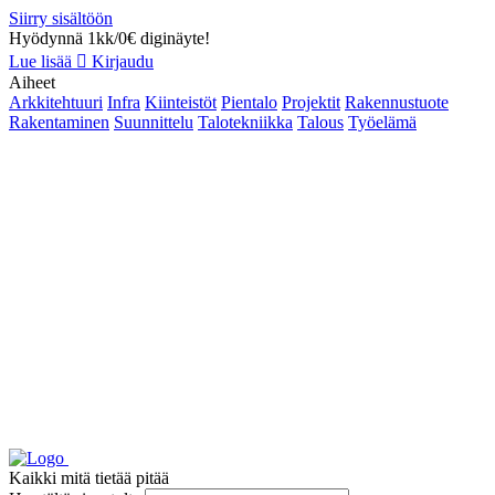
Siirry sisältöön
Hyödynnä 1kk/0€ diginäyte!
Lue lisää
Kirjaudu
Aiheet
Arkkitehtuuri
Infra
Kiinteistöt
Pientalo
Projektit
Rakennustuote
Rakentaminen
Suunnittelu
Talotekniikka
Talous
Työelämä
Kaikki mitä tietää pitää