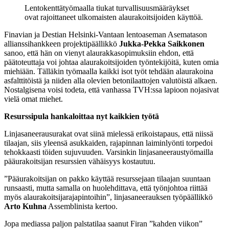
Lentokenttätyömaalla tiukat turvallisuusmääräykset
ovat rajoittaneet ulkomaisten alaurakoitsijoiden käyttöä.
Finavian ja Destian Helsinki-Vantaan lentoaseman Asematason
allianssihankkeen projektipäällikkö
Jukka-Pekka Saikkonen
sanoo, että hän on vienyt alaurakkasopimuksiin ehdon, että
päätoteuttaja voi johtaa alaurakoitsijoiden työntekijöitä, kuten omia
miehiään. Tälläkin työmaalla kaikki isot työt tehdään alaurakoina
asfalttitöistä ja niiden alla olevien betonilaattojen valutöistä alkaen.
Nostalgisena voisi todeta, että vanhassa TVH:ssa lapioon nojasivat
vielä omat miehet.
Resurssipula hankaloittaa nyt kaikkien työtä
Linjasaneerausurakat ovat siinä mielessä erikoistapaus, että niissä
tilaajan, siis yleensä asukkaiden, rajapinnan laiminlyönti torpedoi
tehokkaasti töiden sujuvuuden. Varsinkin linjasaneeraustyömailla
pääurakoitsijan resurssien vähäisyys kostautuu.
”Pääurakoitsijan on pakko käyttää resurssejaan tilaajan suuntaan
runsaasti, mutta samalla on huolehdittava, että työnjohtoa riittää
myös alaurakoitsijarajapintoihin”, linjasaneerauksen työpäällikkö
Arto Kuhna
Assemblinista kertoo.
Jopa mediassa paljon palstatilaa saanut Firan ”kahden viikon”