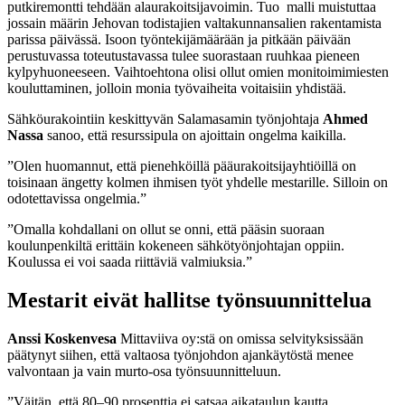
putkiremontti tehdään alaurakoitsijavoimin. Tuo malli muistuttaa
jossain määrin Jehovan todistajien valtakunnansalien rakentamista
parissa päivässä. Isoon työntekijämäärään ja pitkään päivään
perustuvassa toteutustavassa tulee suorastaan ruuhkaa pieneen
kylpyhuoneeseen. Vaihtoehtona olisi ollut omien monitoimimiesten
kouluttaminen, jolloin monia työvaiheita voitaisiin yhdistää.
Sähköurakointiin keskittyvän Salamasamin työnjohtaja
Ahmed
Nassa
sanoo, että resurssipula on ajoittain ongelma kaikilla.
”Olen huomannut, että pienehköillä pääurakoitsijayhtiöillä on
toisinaan ängetty kolmen ihmisen työt yhdelle mestarille. Silloin on
odotettavissa ongelmia.”
”Omalla kohdallani on ollut se onni, että pääsin suoraan
koulunpenkiltä erittäin kokeneen sähkötyönjohtajan oppiin.
Koulussa ei voi saada riittäviä valmiuksia.”
Mestarit eivät hallitse työnsuunnittelua
Anssi Koskenvesa
Mittaviiva oy:stä on omissa selvityksissään
päätynyt siihen, että valtaosa työnjohdon ajankäytöstä menee
valvontaan ja vain murto-osa työnsuunnitteluun.
”Väitän, että 80–90 prosenttia ei satsaa aikataulun kautta