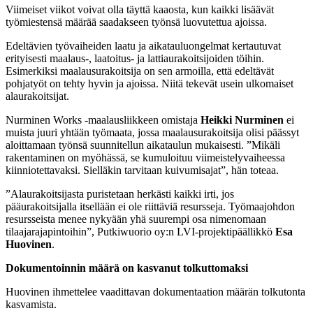
Viimeiset viikot voivat olla täyttä kaaosta, kun kaikki lisäävät
työmiestensä määrää saadakseen työnsä luovutettua ajoissa.
Edeltävien työvaiheiden laatu ja aikatauluongelmat kertautuvat
erityisesti maalaus-, laatoitus- ja lattiaurakoitsijoiden töihin.
Esimerkiksi maalausurakoitsija on sen armoilla, että edeltävät
pohjatyöt on tehty hyvin ja ajoissa. Niitä tekevät usein ulkomaiset
alaurakoitsijat.
Nurminen Works -maalausliikkeen omistaja
Heikki Nurminen
ei
muista juuri yhtään työmaata, jossa maalausurakoitsija olisi päässyt
aloittamaan työnsä suunnitellun aikataulun mukaisesti. ”Mikäli
rakentaminen on myöhässä, se kumuloituu viimeistelyvaiheessa
kiinniotettavaksi. Sielläkin tarvitaan kuivumisajat”, hän toteaa.
”Alaurakoitsijasta puristetaan herkästi kaikki irti, jos
pääurakoitsijalla itsellään ei ole riittäviä resursseja. Työmaajohdon
resursseista menee nykyään yhä suurempi osa nimenomaan
tilaajarajapintoihin”, Putkiwuorio oy:n LVI-projektipäällikkö
Esa
Huovinen
.
Dokumentoinnin määrä on kasvanut tolkuttomaksi
Huovinen ihmettelee vaadittavan dokumentaation määrän tolkutonta
kasvamista.