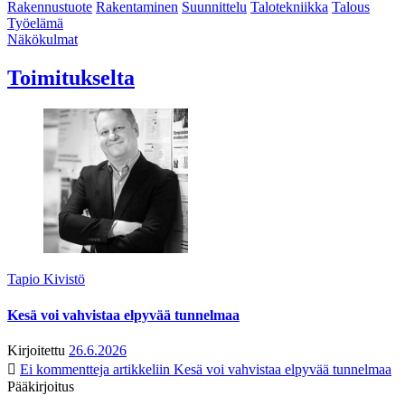
Rakennustuote
Rakentaminen
Suunnittelu
Talotekniikka
Talous
Työelämä
Näkökulmat
Toimitukselta
Tapio Kivistö
Kesä voi vahvistaa elpyvää tunnelmaa
Kirjoitettu
26.6.2026
Ei kommentteja
artikkeliin Kesä voi vahvistaa elpyvää tunnelmaa
Pääkirjoitus