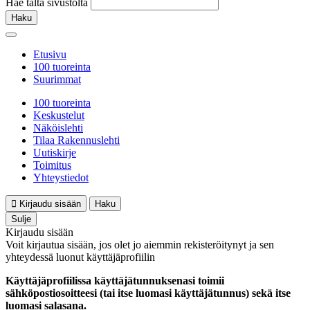
Hae tältä sivustolta
Haku
Etusivu
100 tuoreinta
Suurimmat
100 tuoreinta
Keskustelut
Näköislehti
Tilaa Rakennuslehti
Uutiskirje
Toimitus
Yhteystiedot
Kirjaudu sisään
Haku
Sulje
Kirjaudu sisään
Voit kirjautua sisään, jos olet jo aiemmin rekisteröitynyt ja sen
yhteydessä luonut käyttäjäprofiilin
Käyttäjäprofiilissa käyttäjätunnuksenasi toimii
sähköpostiosoitteesi (tai itse luomasi käyttäjätunnus) sekä itse
luomasi salasana.