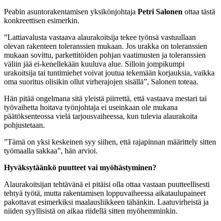
Peabin asuntorakentamisen yksikönjohtaja
Petri Salonen
ottaa tästä
konkreettisen esimerkin.
”Lattiavalusta vastaava alaurakoitsija tekee työnsä vastuullaan
olevan rakenteen toleranssien mukaan. Jos urakka on toleranssien
mukaan sovittu, parkettitöiden pohjan vaatimusten ja toleranssien
väliin jää ei-kenellekään kuuluva alue. Silloin jompikumpi
urakoitsija tai tuntimiehet voivat joutua tekemään korjauksia, vaikka
oma suoritus olisikin ollut virherajojen sisällä”, Salonen toteaa.
Hän pitää ongelmana sitä yleistä piirrettä, että vastaava mestari tai
työvaihetta hoitava työnjohtaja ei useinkaan ole mukana
päätöksenteossa vielä tarjousvaiheessa, kun tulevia alaurakoita
pohjustetaan.
”Tämä on yksi keskeinen syy siihen, että rajapinnan määrittely sitten
työmaalla sakkaa”, hän arvioi.
Hyväksytäänkö puutteet vai myöhästyminen?
Alaurakoitsijan tehtävänä ei pitäisi olla ottaa vastaan puutteellisesti
tehtyä työtä, mutta rakentamisen loppuvaiheessa aikataulupaineet
pakottavat esimerkiksi maalausliikkeen tähänkin. Laatuvirheistä ja
niiden syyllisistä on aikaa riidellä sitten myöhemminkin.