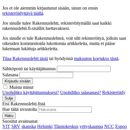
Jos et ole aiemmin kirjautunut sisään, sinun on ensin
rekisteröidyttävä täällä
.
Jos sinulle tulee Rakennuslehti, rekisteröitymällä saat kaikki
rakennuslehti.fi-sisällöt luettavaksesi.
Jos sinulle ei tule Rakennuslehteä, voit silti rekisteröityä, jolloin saat
oikeuden kommentoida lukottomia artikkeleita, mutta et pääse
lukemaan lukittuja artikkeleita.
Tilaa Rakennuslehti tästä
tai hyödynnä
maksuton koejakso tästä
.
Sähköposti tai käyttäjätunnus
Salasana
Kirjaudu sisään
Muista minut
Unohditko käyttäjätunnuksesi?
Unohditko salasanasi?
Rekisteröidy
Sulje
Etsi Rakennuslehti.fistä
Hae tältä sivustolta
Haku
Suositut avainsanat
YIT
SRV
skanska
Helsinki
Tilastokeskus
yrityskauppa
NCC
Espoo