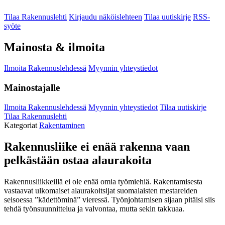
Tilaa Rakennuslehti
Kirjaudu näköislehteen
Tilaa uutiskirje
RSS-
syöte
Mainosta & ilmoita
Ilmoita Rakennuslehdessä
Myynnin yhteystiedot
Mainostajalle
Ilmoita Rakennuslehdessä
Myynnin yhteystiedot
Tilaa uutiskirje
Tilaa Rakennuslehti
Kategoriat
Rakentaminen
Rakennusliike ei enää rakenna vaan
pelkästään ostaa alaurakoita
Rakennusliikkeillä ei ole enää omia työmiehiä. Rakentamisesta
vastaavat ulkomaiset alaurakoitsijat suomalaisten mestareiden
seisoessa ”kädettöminä” vieressä. Työnjohtamisen sijaan pitäisi siis
tehdä työnsuunnittelua ja valvontaa, mutta sekin takkuaa.