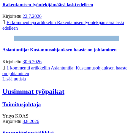
Rakentamisen työntekijämäärä laski edelleen
Kirjoitettu
22.7.2026
Ei kommentteja
artikkeliin Rakentamisen työntekijämäärä laski
edelleen
Asiantuntija: Kustannusohjauksen haaste on johtaminen
Kirjoitettu
30.6.2026
1 kommentti
artikkeliin Asiantuntija: Kustannusohjauksen haaste
on johtaminen
Lisää uutisia
Uusimmat työpaikat
Toimitusjohtaja
Yritys
KOAS
Kirjoitettu
3.8.2026
Suunnittelupäällikkö