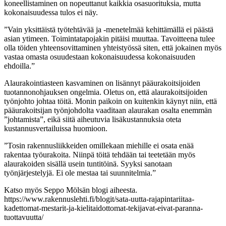
koneellistaminen on nopeuttanut kaikkia osasuorituksia, mutta
kokonaisuudessa tulos ei näy.
”Vain yksittäistä työtehtävää ja -menetelmää kehittämällä ei päästä
asian ytimeen. Toimintatapojakin pitäisi muuttaa. Tavoitteena tulee
olla töiden yhteensovittaminen yhteistyössä siten, että jokainen myös
vastaa omasta osuudestaan kokonaisuudessa kokonaisuuden
ehdoilla.”
Alaurakointiasteen kasvaminen on lisännyt pääurakoitsijoiden
tuotannonohjauksen ongelmia. Oletus on, että alaurakoitsijoiden
työnjohto johtaa töitä. Monin paikoin on kuitenkin käynyt niin, että
pääurakoitsijan työnjohdolta vaaditaan alaurakan osalta enemmän
”johtamista”, eikä siitä aiheutuvia lisäkustannuksia oteta
kustannusvertailuissa huomioon.
”Tosin rakennusliikkeiden omillekaan miehille ei osata enää
rakentaa työurakoita. Niinpä töitä tehdään tai teetetään myös
alaurakoiden sisällä usein tuntitöinä. Syyksi sanotaan
työnjärjestelyjä. Ei ole mestaa tai suunnitelmia.”
Katso myös Seppo Mölsän blogi aiheesta.
https://www.rakennuslehti.fi/blogit/sata-uutta-rajapintariitaa-
kadettomat-mestarit-ja-kielitaidottomat-tekijavat-eivat-paranna-
tuottavuutta/