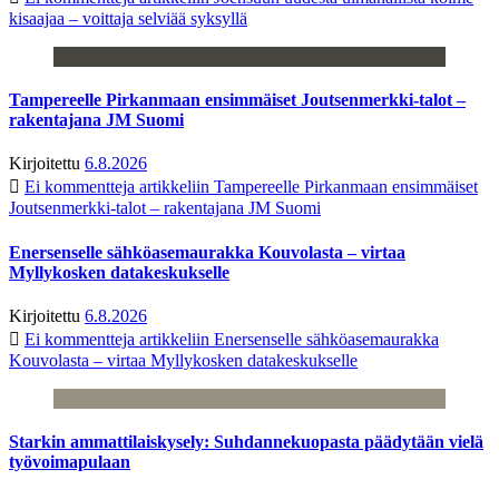
kisaajaa – voittaja selviää syksyllä
Tampereelle Pirkanmaan ensimmäiset Joutsenmerkki-talot –
rakentajana JM Suomi
Kirjoitettu
6.8.2026
Ei kommentteja
artikkeliin Tampereelle Pirkanmaan ensimmäiset
Joutsenmerkki-talot – rakentajana JM Suomi
Enersenselle sähköasemaurakka Kouvolasta – virtaa
Myllykosken datakeskukselle
Kirjoitettu
6.8.2026
Ei kommentteja
artikkeliin Enersenselle sähköasemaurakka
Kouvolasta – virtaa Myllykosken datakeskukselle
Starkin ammattilaiskysely: Suhdannekuopasta päädytään vielä
työvoimapulaan