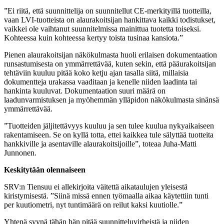
”Ei riitä, että suunnittelija on suunnitellut CE-merkityillä tuotteilla,
vaan LVI-tuotteista on alaurakoitsijan hankittava kaikki todistukset,
vaikkei ole vaihtanut suunnitelmissa mainittua tuotetta toiseksi.
Kohteessa kuin kohteessa kertyy toista tusinaa kansiota.”
Pienen alaurakoitsijan näkökulmasta huoli erilaisen dokumentaation
runsastumisesta on ymmärrettävää, kuten sekin, että pääurakoitsijan
tehtäviin kuuluu pitää koko ketju ajan tasalla siitä, millaisia
dokumentteja urakassa vaaditaan ja kenelle niiden laadinta tai
hankinta kuuluvat. Dokumentaation suuri määrä on
laadunvarmistuksen ja myöhemmän ylläpidon näkökulmasta sinänsä
ymmärrettävää.
”Tuotteiden jäljitettävyys kuuluu ja sen tulee kuulua nykyaikaiseen
rakentamiseen. Se on kyllä totta, ettei kaikkea tule sälyttää tuotteita
hankkiville ja asentaville alaurakoitsijoille”, toteaa Juha-Matti
Junnonen.
Keskitytään olennaiseen
SRV:n Tiensuu ei allekirjoita väitettä aikataulujen yleisestä
kiristymisestä. ”Siinä missä ennen työmaalla aikaa käytettiin tunti
per kuutiometri, nyt tuntimäärä on reilut kaksi kuutiolle.”
Yhtenä syynä tähän hän pitää suunnitteluvirheistä ja niiden