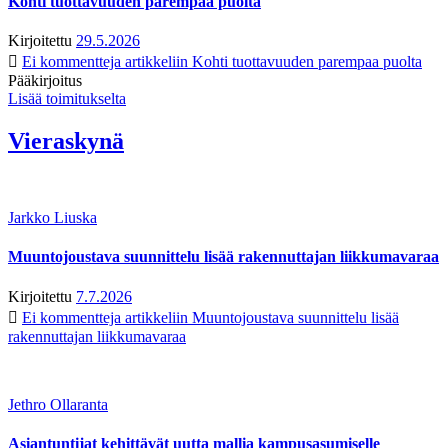
Kohti tuottavuuden parempaa puolta
Kirjoitettu
29.5.2026
Ei kommentteja
artikkeliin Kohti tuottavuuden parempaa puolta
Pääkirjoitus
Lisää toimitukselta
Vieraskynä
Jarkko Liuska
Muuntojoustava suunnittelu lisää rakennuttajan liikkumavaraa
Kirjoitettu
7.7.2026
Ei kommentteja
artikkeliin Muuntojoustava suunnittelu lisää
rakennuttajan liikkumavaraa
Jethro Ollaranta
Asiantuntijat kehittävät uutta mallia kampusasumiselle