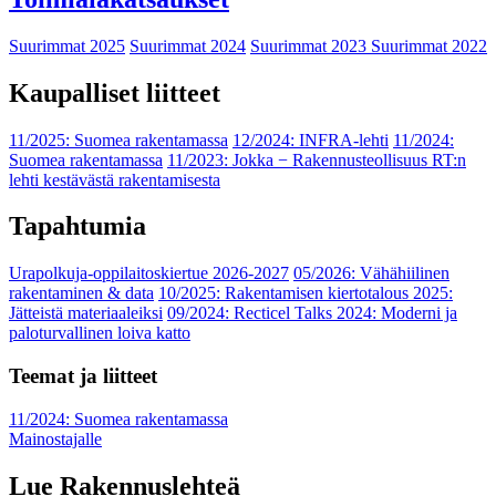
Suurimmat 2025
Suurimmat 2024
Suurimmat 2023
Suurimmat 2022
Kaupalliset liitteet
11/2025: Suomea rakentamassa
12/2024: INFRA-lehti
11/2024:
Suomea rakentamassa
11/2023: Jokka − Rakennusteollisuus RT:n
lehti kestävästä rakentamisesta
Tapahtumia
Urapolkuja-oppilaitoskiertue 2026-2027
05/2026: Vähähiilinen
rakentaminen & data
10/2025: Rakentamisen kiertotalous 2025:
Jätteistä materiaaleiksi
09/2024: Recticel Talks 2024: Moderni ja
paloturvallinen loiva katto
Teemat ja liitteet
11/2024: Suomea rakentamassa
Mainostajalle
Lue Rakennuslehteä