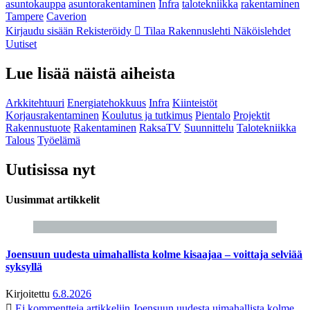
asuntokauppa
asuntorakentaminen
Infra
talotekniikka
rakentaminen
Tampere
Caverion
Kirjaudu sisään
Rekisteröidy
Tilaa Rakennuslehti
Näköislehdet
Uutiset
Lue lisää näistä aiheista
Arkkitehtuuri
Energiatehokkuus
Infra
Kiinteistöt
Korjausrakentaminen
Koulutus ja tutkimus
Pientalo
Projektit
Rakennustuote
Rakentaminen
RaksaTV
Suunnittelu
Talotekniikka
Talous
Työelämä
Uutisissa nyt
Uusimmat artikkelit
Joensuun uudesta uimahallista kolme kisaajaa – voittaja selviää
syksyllä
Kirjoitettu
6.8.2026
Ei kommentteja
artikkeliin Joensuun uudesta uimahallista kolme