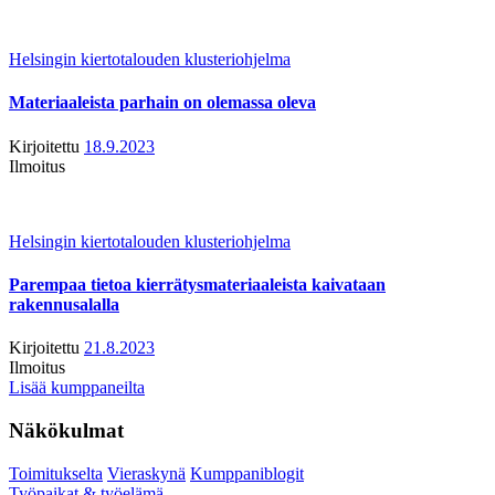
Helsingin kiertotalouden klusteriohjelma
Materiaaleista parhain on olemassa oleva
Kirjoitettu
18.9.2023
Ilmoitus
Helsingin kiertotalouden klusteriohjelma
Parempaa tietoa kierrätysmateriaaleista kaivataan
rakennusalalla
Kirjoitettu
21.8.2023
Ilmoitus
Lisää kumppaneilta
Näkökulmat
Toimitukselta
Vieraskynä
Kumppaniblogit
Työpaikat & työelämä