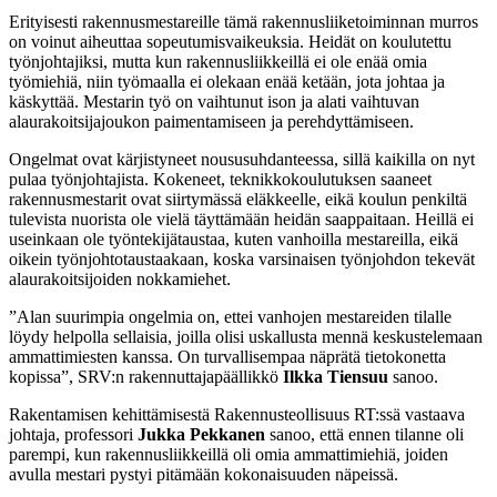
Erityisesti rakennusmestareille tämä rakennusliiketoiminnan murros
on voinut aiheuttaa sopeutumisvaikeuksia. Heidät on koulutettu
työnjohtajiksi, mutta kun rakennusliikkeillä ei ole enää omia
työmiehiä, niin työmaalla ei olekaan enää ketään, jota johtaa ja
käskyttää. Mestarin työ on vaihtunut ison ja alati vaihtuvan
alaurakoitsijajoukon paimentamiseen ja perehdyttämiseen.
Ongelmat ovat kärjistyneet noususuhdanteessa, sillä kaikilla on nyt
pulaa työnjohtajista. Kokeneet, teknikkokoulutuksen saaneet
rakennusmestarit ovat siirtymässä eläkkeelle, eikä koulun penkiltä
tulevista nuorista ole vielä täyttämään heidän saappaitaan. Heillä ei
useinkaan ole työntekijätaustaa, kuten vanhoilla mestareilla, eikä
oikein työnjohtotaustaakaan, koska varsinaisen työnjohdon tekevät
alaurakoitsijoiden nokkamiehet.
”Alan suurimpia ongelmia on, ettei vanhojen mestareiden tilalle
löydy helpolla sellaisia, joilla olisi uskallusta mennä keskustelemaan
ammattimiesten kanssa. On turvallisempaa näprätä tietokonetta
kopissa”, SRV:n rakennuttajapäällikkö
Ilkka Tiensuu
sanoo.
Rakentamisen kehittämisestä Rakennusteollisuus RT:ssä vastaava
johtaja, professori
Jukka Pekkanen
sanoo, että ennen tilanne oli
parempi, kun rakennusliikkeillä oli omia ammattimiehiä, joiden
avulla mestari pystyi pitämään kokonaisuuden näpeissä.