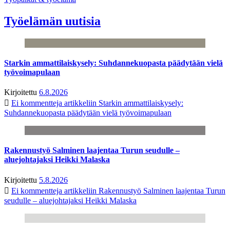
Työelämän uutisia
Starkin ammattilaiskysely: Suhdannekuopasta päädytään vielä
työvoimapulaan
Kirjoitettu
6.8.2026
Ei kommentteja
artikkeliin Starkin ammattilaiskysely:
Suhdannekuopasta päädytään vielä työvoimapulaan
Rakennustyö Salminen laajentaa Turun seudulle –
aluejohtajaksi Heikki Malaska
Kirjoitettu
5.8.2026
Ei kommentteja
artikkeliin Rakennustyö Salminen laajentaa Turun
seudulle – aluejohtajaksi Heikki Malaska