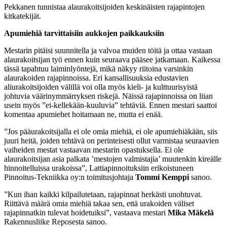
Pekkanen tunnistaa alaurakoitsijoiden keskinäisten rajapintojen
kitkatekijät.
Apumiehiä tarvittaisiin aukkojen paikkauksiin
Mestarin pitäisi suunnitella ja valvoa muiden töitä ja ottaa vastaan
alaurakoitsijan työ ennen kuin seuraava pääsee jatkamaan. Kaikessa
tässä tapahtuu laiminlyöntejä, mikä näkyy riitoina varsinkin
alaurakoiden rajapinnoissa. Eri kansallisuuksia edustavien
aliurakoitsijoiden välillä voi olla myös kieli- ja kulttuurisyistä
johtuvia väärinymmärryksen riskejä. Näissä rajapinnoissa on liian
usein myös ”ei-kellekään-kuuluvia” tehtäviä. Ennen mestari saattoi
komentaa apumiehet hoitamaan ne, mutta ei enää.
”Jos pääurakoitsijalla ei ole omia miehiä, ei ole apumiehiäkään, siis
juuri heitä, joiden tehtävä on perinteisesti ollut varmistaa seuraavien
vaiheiden mestat vastaavan mestarin opastuksella. Ei ole
alaurakoitsijan asia palkata ’mestojen valmistajia’ muutenkin kireälle
hinnoitelluissa urakoissa”, Lattiapinnoituksiin erikoistuneen
Pinnoitus-Tekniikka oy:n toimitusjohtaja
Tommi Kemppi
sanoo.
”Kun ihan kaikki kilpailutetaan, rajapinnat herkästi unohtuvat.
Riittävä määrä omia miehiä takaa sen, että urakoiden väliset
rajapinnatkin tulevat hoidetuiksi”, vastaava mestari
Mika Mäkelä
Rakennusliike Reposesta sanoo.