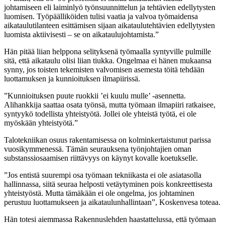
johtamiseen eli laiminlyö työnsuunnittelun ja tehtävien edellytysten
luomisen. Työpäälliköiden tulisi vaatia ja valvoa työmaidensa
aikataulutilanteen esittämisen sijaan aikataulutehtävien edellytysten
luomista aktiivisesti – se on aikataulujohtamista.”
Hän pitää liian helppona selityksenä työmaalla syntyville pulmille
sitä, että aikataulu olisi liian tiukka. Ongelmaa ei hänen mukaansa
synny, jos toisten tekemisten valvomisen asemesta töitä tehdään
luottamuksen ja kunnioituksen ilmapiirissä.
”Kunnioituksen puute ruokkii ’ei kuulu mulle’ -asennetta.
Alihankkija saattaa osata työnsä, mutta työmaan ilmapiiri ratkaisee,
syntyykö todellista yhteistyötä. Jollei ole yhteistä työtä, ei ole
myöskään yhteistyötä.”
Talotekniikan osuus rakentamisessa on kolminkertaistunut parissa
vuosikymmenessä. Tämän seurauksena työnjohtajien oman
substanssiosaamisen riittävyys on käynyt kovalle koetukselle.
”Jos entistä suurempi osa työmaan tekniikasta ei ole asiatasolla
hallinnassa, siitä seuraa helposti vetäytyminen pois konkreettisesta
yhteistyöstä. Mutta tämäkään ei ole ongelma, jos johtaminen
perustuu luottamukseen ja aikataulunhallintaan”, Koskenvesa toteaa.
Hän totesi aiemmassa Rakennuslehden haastattelussa, että työmaan