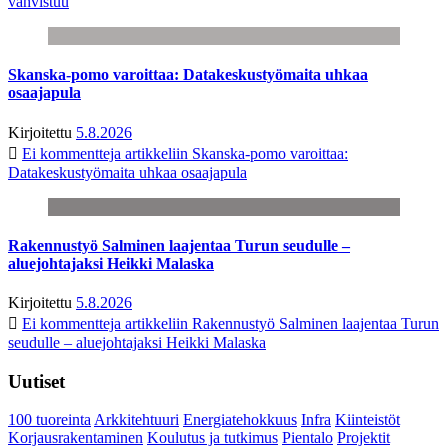
vahvistuu
Skanska-pomo varoittaa: Datakeskustyömaita uhkaa
osaajapula
Kirjoitettu
5.8.2026
Ei kommentteja
artikkeliin Skanska-pomo varoittaa:
Datakeskustyömaita uhkaa osaajapula
Rakennustyö Salminen laajentaa Turun seudulle –
aluejohtajaksi Heikki Malaska
Kirjoitettu
5.8.2026
Ei kommentteja
artikkeliin Rakennustyö Salminen laajentaa Turun
seudulle – aluejohtajaksi Heikki Malaska
Uutiset
100 tuoreinta
Arkkitehtuuri
Energiatehokkuus
Infra
Kiinteistöt
Korjausrakentaminen
Koulutus ja tutkimus
Pientalo
Projektit