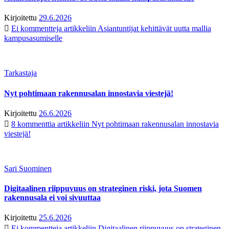
Kirjoitettu
29.6.2026
Ei kommentteja
artikkeliin Asiantuntijat kehittävät uutta mallia
kampusasumiselle
Tarkastaja
Nyt pohtimaan rakennusalan innostavia viestejä!
Kirjoitettu
26.6.2026
8 kommenttia
artikkeliin Nyt pohtimaan rakennusalan innostavia
viestejä!
Sari Suominen
Digitaalinen riippuvuus on strateginen riski, jota Suomen
rakennusala ei voi sivuuttaa
Kirjoitettu
25.6.2026
Ei kommentteja
artikkeliin Digitaalinen riippuvuus on strateginen