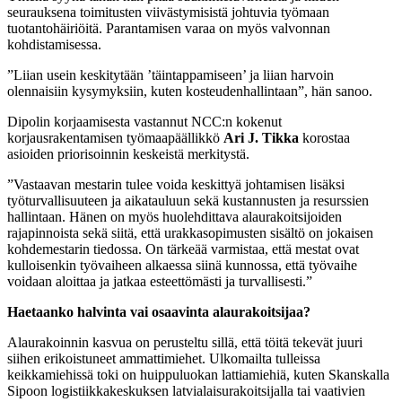
seurauksena toimitusten viivästymisistä johtuvia työmaan
tuotantohäiriöitä. Parantamisen varaa on myös valvonnan
kohdistamisessa.
”Liian usein keskitytään ’täintappamiseen’ ja liian harvoin
olennaisiin kysymyksiin, kuten kosteudenhallintaan”, hän sanoo.
Dipolin korjaamisesta vastannut NCC:n kokenut
korjausrakentamisen työmaapäällikkö
Ari J. Tikka
korostaa
asioiden priorisoinnin keskeistä merkitystä.
”Vastaavan mestarin tulee voida keskittyä johtamisen lisäksi
työturvallisuuteen ja aikatauluun sekä kustannusten ja resurssien
hallintaan. Hänen on myös huolehdittava alaurakoitsijoiden
rajapinnoista sekä siitä, että urakkasopimusten sisältö on jokaisen
kohdemestarin tiedossa. On tärkeää varmistaa, että mestat ovat
kulloisenkin työvaiheen alkaessa siinä kunnossa, että työvaihe
voidaan aloittaa ja jatkaa esteettömästi ja turvallisesti.”
Haetaanko halvinta vai osaavinta alaurakoitsijaa?
Alaurakoinnin kasvua on perusteltu sillä, että töitä tekevät juuri
siihen erikoistuneet ammattimiehet. Ulkomailta tulleissa
keikkamiehissä toki on huippuluokan lattiamiehiä, kuten Skanskalla
Sipoon logistiikkakeskuksen latvialaisurakoitsijalla tai vaativien