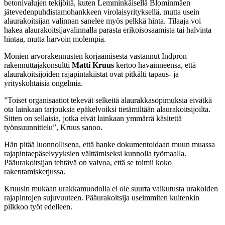
betonivalujen tekijöitä, kuten Lemminkäisellä Blominmäen
jätevedenpuhdistamohankkeen virolaisyrityksellä, mutta usein
alaurakoitsijan valinnan sanelee myös pelkkä hinta. Tilaaja voi
hakea alaurakoitsijavalinnalla parasta erikoisosaamista tai halvinta
hintaa, mutta harvoin molempia.
Monien arvorakennusten korjaamisesta vastannut Indpron
rakennuttajakonsultti
Matti Kruus
kertoo havainneensa, että
alaurakoitsijoiden rajapintakiistat ovat pitkälti tapaus- ja
yrityskohtaisia ongelmia.
”Toiset organisaatiot tekevät selkeitä alaurakkasopimuksia eivätkä
ota lainkaan tarjouksia epäkelvoiksi tietämiltään alaurakoitsijoilta.
Sitten on sellaisia, jotka eivät lainkaan ymmärrä käsitettä
työnsuunnittelu”, Kruus sanoo.
Hän pitää luonnollisena, että hanke dokumentoidaan muun muassa
rajapintaepäselvyyksien välttämiseksi kunnolla työmaalla.
Pääurakoitsijan tehtävä on valvoa, että se toimii koko
rakentamisketjussa.
Kruusin mukaan urakkamuodolla ei ole suurta vaikutusta urakoiden
rajapintojen sujuvuuteen. Pääurakoitsija useimmiten kuitenkin
pilkkoo työt edelleen.