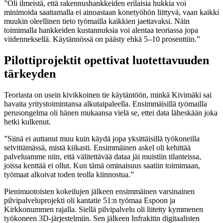
”Oli ilmeistä, että rakennushankkeiden erilaisia hukkia voi
minimoida saattamalla ei ainoastaan konetyöhön liittyvä, vaan kaikki
muukin oleellinen tieto työmailla kaikkien jaettavaksi. Näin
toimimalla hankkeiden kustannuksia voi alentaa teoriassa jopa
viidenneksellä. Käytännössä on päästy ehkä 5–10 prosenttiin.”
Pilottiprojektit opettivat luotettavuuden
tärkeyden
Teoriasta on usein kivikkoinen tie käytäntöön, minkä Kivimäki sai
havaita yritystoimintansa alkutaipaleella. Ensimmäisillä työmailla
perusongelma oli hänen mukaansa vielä se, ettei data läheskään joka
hetki kulkenut.
”Siinä ei auttanut muu kuin käydä jopa yksittäisillä työkoneilla
selvittämässä, mistä kiikasti. Ensimmäinen askel oli kehittää
palveluamme niin, että välitettävää dataa jäi muistiin tilanteissa,
joissa kenttää ei ollut. Kun tämä ominaisuus saatiin toimimaan,
työmaat alkoivat toden teolla kiinnostua.”
Pienimuotoisten kokeilujen jälkeen ensimmäinen varsinainen
pilvipalveluprojekti oli kantatie 51:n työmaa Espoon ja
Kirkkonummen rajalla. Siellä pilvipalvelu oli liitetty kymmenen
työkoneen 3D-järjestelmiin. Sen jälkeen Infrakitin digitaalisten