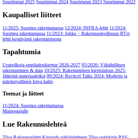
Suurimmat 2025
Suurimmat 2024
Suurimmat 2023
Suurimmat 2022
Kaupalliset liitteet
11/2025: Suomea rakentamassa
12/2024: INFRA-lehti
11/2024:
Suomea rakentamassa
11/2023: Jokka − Rakennusteollisuus RT:n
lehti kestävästä rakentamisesta
Tapahtumia
Urapolkuja-oppilaitoskiertue 2026-2027
05/2026: Vähähiilinen
rakentaminen & data
10/2025: Rakentamisen kiertotalous 2025:
Jätteistä materiaaleiksi
09/2024: Recticel Talks 2024: Moderni ja
paloturvallinen loiva katto
Teemat ja liitteet
11/2024: Suomea rakentamassa
Mainostajalle
Lue Rakennuslehteä
Tilaa Rakennuslehti
Kirjaudu näköislehteen
Tilaa uutiskirje
RSS-