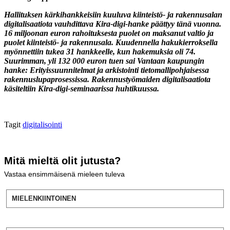
Hallituksen kärkihankkeisiin kuuluva kiinteistö- ja rakennusalan
digitalisaatiota vauhdittava Kira-digi-hanke päättyy tänä vuonna.
16 miljoonan euron rahoituksesta puolet on maksanut valtio ja
puolet kiinteistö- ja rakennusala. Kuudennella hakukierroksella
myönnettiin tukea 31 hankkeelle, kun hakemuksia oli 74.
Suurimman, yli 132 000 euron tuen sai Vantaan kaupungin
hanke: Erityissuunnitelmat ja arkistointi tietomallipohjaisessa
rakennuslupaprosessissa. Rakennustyömaiden digitalisaatiota
käsiteltiin Kira-digi-seminaarissa huhtikuussa.
Tagit
digitalisointi
Mitä mieltä olit jutusta?
Vastaa ensimmäisenä mieleen tuleva
MIELENKIINTOINEN