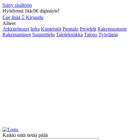
Siirry sisältöön
Hyödynnä 1kk/0€ diginäyte!
Lue lisää
Kirjaudu
Aiheet
Arkkitehtuuri
Infra
Kiinteistöt
Pientalo
Projektit
Rakennustuote
Rakentaminen
Suunnittelu
Talotekniikka
Talous
Työelämä
Kaikki mitä tietää pitää