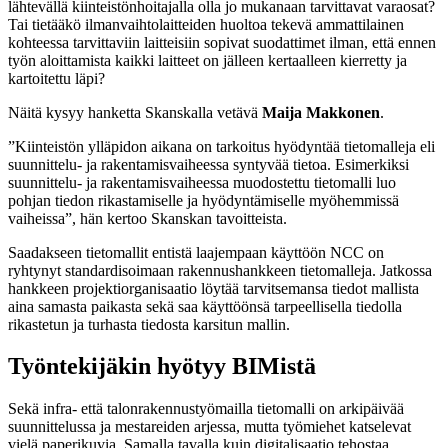
lähtevällä kiinteistönhoitajalla olla jo mukanaan tarvittavat varaosat?
Tai tietääkö ilmanvaihtolaitteiden huoltoa tekevä ammattilainen
kohteessa tarvittaviin laitteisiin sopivat suodattimet ilman, että ennen
työn aloittamista kaikki laitteet on jälleen kertaalleen kierretty ja
kartoitettu läpi?
Näitä kysyy hanketta Skanskalla vetävä
Maija Makkonen
.
”Kiinteistön ylläpidon aikana on tarkoitus hyödyntää tietomalleja eli
suunnittelu- ja rakentamisvaiheessa syntyvää tietoa. Esimerkiksi
suunnittelu- ja rakentamisvaiheessa muodostettu tietomalli luo
pohjan tiedon rikastamiselle ja hyödyntämiselle myöhemmissä
vaiheissa”, hän kertoo Skanskan tavoitteista.
Saadakseen tietomallit entistä laajempaan käyttöön NCC on
ryhtynyt standardisoimaan rakennushankkeen tietomalleja. Jatkossa
hankkeen projektiorganisaatio löytää tarvitsemansa tiedot mallista
aina samasta paikasta sekä saa käyttöönsä tarpeellisella tiedolla
rikastetun ja turhasta tiedosta karsitun mallin.
Työntekijäkin hyötyy BIMistä
Sekä infra- että talonrakennustyömailla tietomalli on arkipäivää
suunnittelussa ja mestareiden arjessa, mutta työmiehet katselevat
vielä paperikuvia. Samalla tavalla kuin digitalisaatio tehostaa