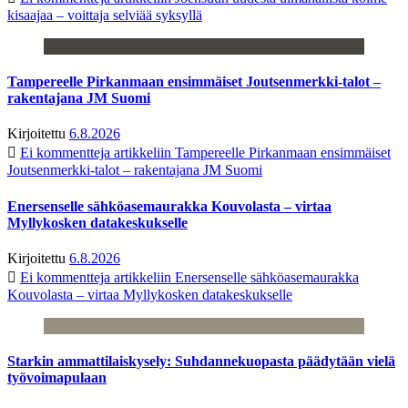
kisaajaa – voittaja selviää syksyllä
Tampereelle Pirkanmaan ensimmäiset Joutsenmerkki-talot –
rakentajana JM Suomi
Kirjoitettu
6.8.2026
Ei kommentteja
artikkeliin Tampereelle Pirkanmaan ensimmäiset
Joutsenmerkki-talot – rakentajana JM Suomi
Enersenselle sähköasemaurakka Kouvolasta – virtaa
Myllykosken datakeskukselle
Kirjoitettu
6.8.2026
Ei kommentteja
artikkeliin Enersenselle sähköasemaurakka
Kouvolasta – virtaa Myllykosken datakeskukselle
Starkin ammattilaiskysely: Suhdannekuopasta päädytään vielä
työvoimapulaan