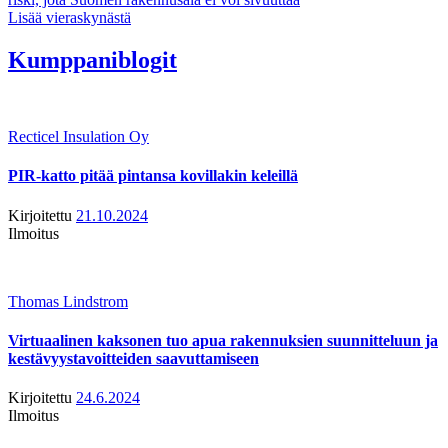
Lisää vieraskynästä
Kumppaniblogit
Recticel Insulation Oy
PIR-katto pitää pintansa kovillakin keleillä
Kirjoitettu
21.10.2024
Ilmoitus
Thomas Lindstrom
Virtuaalinen kaksonen tuo apua rakennuksien suunnitteluun ja
kestävyystavoitteiden saavuttamiseen
Kirjoitettu
24.6.2024
Ilmoitus