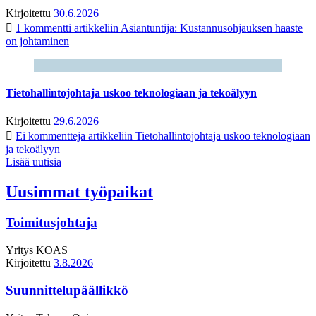
Kirjoitettu
30.6.2026
1 kommentti
artikkeliin Asiantuntija: Kustannusohjauksen haaste
on johtaminen
Tietohallintojohtaja uskoo teknologiaan ja tekoälyyn
Kirjoitettu
29.6.2026
Ei kommentteja
artikkeliin Tietohallintojohtaja uskoo teknologiaan
ja tekoälyyn
Lisää uutisia
Uusimmat työpaikat
Toimitusjohtaja
Yritys
KOAS
Kirjoitettu
3.8.2026
Suunnittelupäällikkö