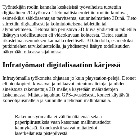
Työntekijän roolin kannalta keskeisistä työvaiheista tuotettiin
digitaalinen 2D-työkuva. Tietomallista erotettiin rooliin kuuluva,
esimerkiksi sähköasentajan tarvitsema, suunnitelmatieto 3D:nä. Tieto
siirrettiin digitaalisesti ja kolmiulotteisena tablettiin tai
älypuhelimeen. Tietomalliin perustuva 3D-kuva yhdistettiin tabletilla
lisättyyn todellisuuteen eli videokuvaan kohteesta. Tietoa saatiin
rikastettua asennuksen kannalta oleellisella 3D-tiedolla, esimerkiksi
putkimiehen tarvikeluettelolla, ja yhdistettyä lisätyn todellisuuden
näkymään oikeassa sijainnissa.
Infratyömaat digitalisaation kärjessä
Infratyömailla työkoneita ohjataan jo kuin playstation-pelejä. Dronet
eli pienkopterit kuvaavat ja mittaavat toteutumatietoja, ja niiden
aineistosta rakennettuja 3D-malleja käytetään määrätietojen
laskennassa. Mittaus tapahtuu GPS-avusteisesti, koneet käyttävät
koneohjausmalleja ja suunnittelu tehdään mallintamalla.
Rakennustyömailla ei välttämättä enää selata
paperipiirustuksia vaan katsotaan mallinnustiedot
kännykästä. Konekuskit saavat mittatiedot
laserkeilatusta pistepilvestä.