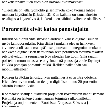
hanketietopalvelujen suosio on kasvanut voimakkaasti.
”Oleellista on, että työnjohto ja sen myötä koko työmaa lähtee
mukaan käyttämään järjestelmää. Kun kaikilla on sama aineisto
reaaliajassa käytettävissä, kaikenlainen sählinki vähenee oleellisesti.”
Poranreiät eivät katoa panostajalta
Infrakit on tuonut yhteistyössä Sandvikin kanssa digitaalisuuden
myös kallioporauksiin. Kira-digissä mukana olevan hankkeen
tavoitteena oli saada maanpäälliset poravaunut integroitua mukaan
hankkeen digitaaliseen tietovirtaan sekä porauksen toteuma takaisin
pilvipalveluun ja seuraavien työvaiheiden käyttöön. Sillä saatiin
poistettua muun muassa se ongelma, että panostaja ei ole löytänyt
kaikkia poraajan poraamia reikiä. Reikien paikat hän saa
mobiililaitteelleen.
Koneen käyttökin tehostuu, kun mittamiestä ei tarvitse odotella.
Kivimäen arvion mukaan tietojen digitalisointi tuo 20 prosentin
säästön kustannuksiin.
Kotimaassa saatujen lukuisten projektien kokemusten kannustamana
Kivimäki on lähtenyt laajentamaan toimintaa ulkomaillekin.
Projekteja on jo toteutettu Ruotsissa, Norjassa, Saksassa ja
Hollannissa.