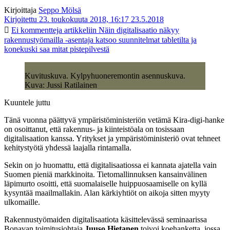
Kirjoittaja
Seppo Mölsä
Kirjoitettu 23. toukokuuta 2018, 16:17
23.5.2018
Ei kommentteja
artikkeliin Näin digitalisaatio näkyy
rakennustyömailla -asentaja katsoo suunnitelmat tabletilta ja
konekuski saa mitat pistepilvestä
Kuvituskuva. Kylpyhuoneremontin asennuskuva.
Kuva: Jussi Ratilainen
Kuuntele juttu
Tänä vuonna päättyvä ympäristöministeriön vetämä Kira-digi-hanke
on osoittanut, että rakennus- ja kiinteistöala on tosissaan
digitalisaation kanssa. Yritykset ja ympäristöministeriö ovat tehneet
kehitystyötä yhdessä laajalla rintamalla.
Sekin on jo huomattu, että digitalisaatiossa ei kannata ajatella vain
Suomen pieniä markkinoita. Tietomallinnuksen kansainvälinen
läpimurto osoitti, että suomalaiselle huippuosaamiselle on kyllä
kysyntää maailmallakin. Alan kärkiyhtiöt on aikoja sitten myyty
ulkomaille.
Rakennustyömaiden digitalisaatiota käsittelevässä seminaarissa
Bonavan toimitusjohtaja
Juuso Hietanen
toivoi koehanketta, jossa