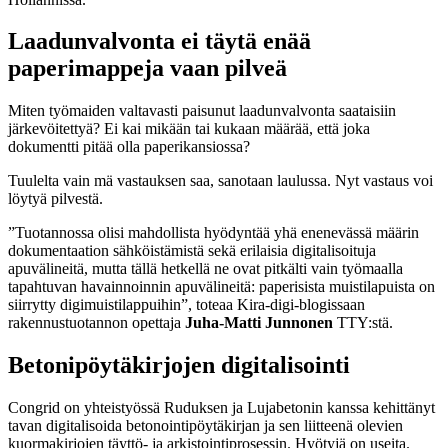
Laadunvalvonta ei täytä enää
paperimappeja vaan pilveä
Miten työmaiden valtavasti paisunut laadunvalvonta saataisiin
järkevöitettyä? Ei kai mikään tai kukaan määrää, että joka
dokumentti pitää olla paperikansiossa?
Tuulelta vain mä vastauksen saa, sanotaan laulussa. Nyt vastaus voi
löytyä pilvestä.
”Tuotannossa olisi mahdollista hyödyntää yhä enenevässä määrin
dokumentaation sähköistämistä sekä erilaisia digitalisoituja
apuvälineitä, mutta tällä hetkellä ne ovat pitkälti vain työmaalla
tapahtuvan havainnoinnin apuvälineitä: paperisista muistilapuista on
siirrytty digimuistilappuihin”, toteaa Kira-digi-blogissaan
rakennustuotannon opettaja
Juha-Matti Junnonen
TTY:stä.
Betonipöytäkirjojen digitalisointi
Congrid on yhteistyössä Ruduksen ja Lujabetonin kanssa kehittänyt
tavan digitalisoida betonointipöytäkirjan ja sen liitteenä olevien
kuormakirjojen täyttö- ja arkistointiprosessin. Hyötyjä on useita.