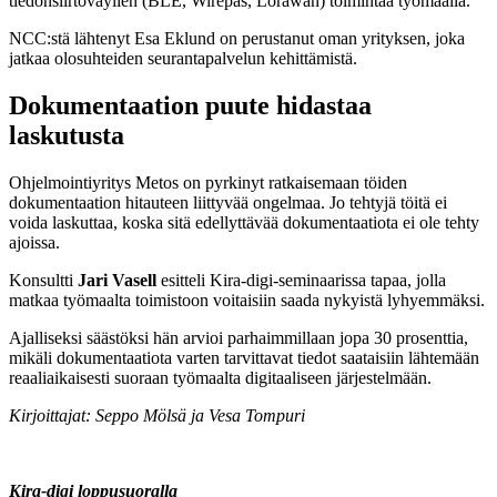
tiedonsiirtoväylien (BLE, Wirepas, Lorawan) toimintaa työmaalla.
NCC:stä lähtenyt Esa Eklund on perustanut oman yrityksen, joka
jatkaa olosuhteiden seurantapalvelun kehittämistä.
Dokumentaation puute hidastaa
laskutusta
Ohjelmointiyritys Metos on pyrkinyt ratkaisemaan töiden
dokumentaation hitauteen liittyvää ongelmaa. Jo tehtyjä töitä ei
voida laskuttaa, koska sitä edellyttävää dokumentaatiota ei ole tehty
ajoissa.
Konsultti
Jari Vasell
esitteli Kira-digi-seminaarissa tapaa, jolla
matkaa työmaalta toimistoon voitaisiin saada nykyistä lyhyemmäksi.
Ajalliseksi säästöksi hän arvioi parhaimmillaan jopa 30 prosenttia,
mikäli dokumentaatiota varten tarvittavat tiedot saataisiin lähtemään
reaaliaikaisesti suoraan työmaalta digitaaliseen järjestelmään.
Kirjoittajat: Seppo Mölsä ja Vesa Tompuri
Kira-digi loppusuoralla