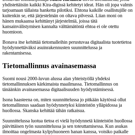
yhdistettäisiin kaikki Kira-digissä kehitetyt ideat. Hän oli jopa valmis
tarjoamaan tällaista hanketta pilotiksi. Ehtona kaikille osallistujille on
kuitenkin se, että järjestelmän on oltava pilvessä. Liian moni on
hänen mukaansa kehittänyt järjestelmiä, joissa tätä
kansainvälistymisen kannalta välttämätöntä ehtoa ei ole otettu
huomioon.
Bonava itse kehittää tietomalleihin perustuvaa digitaalista tuotetietoa
hyödynnettäväksi asuinrakennusten suunnittelussa ja
rakentamisessa.
Tietomallinnus avainasemassa
Suomi nousi 2000-luvun alussa alan yhteistyöllä yhdeksi
tietomallinnuksen kärkimaista maailmassa. Tietomallinnus on
tänäänkin avainasemassa digitaalisuuden hyödyntämisessä.
Isona haasteena on, miten suunnittelussa jo pitkään käytössä ollut
tietomallinnus saadaan hyödynnetyksi kiinteistön ylläpidossa ja
huollossa. Skanska kehittää tähän ratkaisua.
Suunnittelussa luotua tietoa ei vielä hyödynnetä kiinteistön huollossa
päivittäisen työn suunnittelussa ja sen toteuttamisessa. Kun asukas
ilmoittaa ongelmasta kylpyhuoneen hanan kanssa, voisiko paikalle