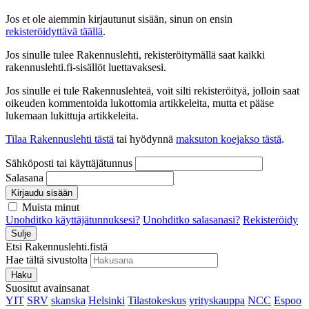
Jos et ole aiemmin kirjautunut sisään, sinun on ensin
rekisteröidyttävä täällä
.
Jos sinulle tulee Rakennuslehti, rekisteröitymällä saat kaikki
rakennuslehti.fi-sisällöt luettavaksesi.
Jos sinulle ei tule Rakennuslehteä, voit silti rekisteröityä, jolloin saat
oikeuden kommentoida lukottomia artikkeleita, mutta et pääse
lukemaan lukittuja artikkeleita.
Tilaa Rakennuslehti tästä
tai hyödynnä
maksuton koejakso tästä
.
Sähköposti tai käyttäjätunnus
Salasana
Kirjaudu sisään
Muista minut
Unohditko käyttäjätunnuksesi?
Unohditko salasanasi?
Rekisteröidy
Sulje
Etsi Rakennuslehti.fistä
Hae tältä sivustolta
Haku
Suositut avainsanat
YIT
SRV
skanska
Helsinki
Tilastokeskus
yrityskauppa
NCC
Espoo