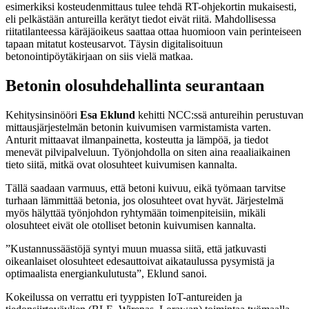
esimerkiksi kosteudenmittaus tulee tehdä RT-ohjekortin mukaisesti,
eli pelkästään antureilla kerätyt tiedot eivät riitä. Mahdollisessa
riitatilanteessa käräjäoikeus saattaa ottaa huomioon vain perinteiseen
tapaan mitatut kosteusarvot. Täysin digitalisoituun
betonointipöytäkirjaan on siis vielä matkaa.
Betonin olosuhdehallinta seurantaan
Kehitysinsinööri
Esa Eklund
kehitti NCC:ssä antureihin perustuvan
mittausjärjestelmän betonin kuivumisen varmistamista varten.
Anturit mittaavat ilmanpainetta, kosteutta ja lämpöä, ja tiedot
menevät pilvipalveluun. Työnjohdolla on siten aina reaaliaikainen
tieto siitä, mitkä ovat olosuhteet kuivumisen kannalta.
Tällä saadaan varmuus, että betoni kuivuu, eikä työmaan tarvitse
turhaan lämmittää betonia, jos olosuhteet ovat hyvät. Järjestelmä
myös hälyttää työnjohdon ryhtymään toimenpiteisiin, mikäli
olosuhteet eivät ole otolliset betonin kuivumisen kannalta.
”Kustannussäästöjä syntyi muun muassa siitä, että jatkuvasti
oikeanlaiset olosuhteet edesauttoivat aikataulussa pysymistä ja
optimaalista energiankulutusta”, Eklund sanoi.
Kokeilussa on verrattu eri tyyppisten IoT-antureiden ja