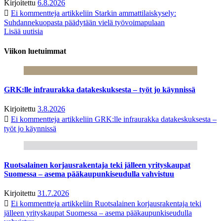
Kirjoitettu
6.8.2026
Ei kommentteja
artikkeliin Starkin ammattilaiskysely:
Suhdannekuopasta päädytään vielä työvoimapulaan
Lisää uutisia
Viikon luetuimmat
GRK:lle infraurakka datakeskuksesta – työt jo käynnissä
Kirjoitettu
3.8.2026
Ei kommentteja
artikkeliin GRK:lle infraurakka datakeskuksesta –
työt jo käynnissä
Ruotsalainen korjausrakentaja teki jälleen yrityskaupat
Suomessa – asema pääkaupunkiseudulla vahvistuu
Kirjoitettu
31.7.2026
Ei kommentteja
artikkeliin Ruotsalainen korjausrakentaja teki
jälleen yrityskaupat Suomessa – asema pääkaupunkiseudulla