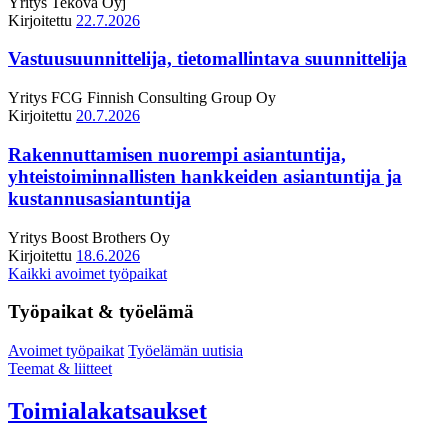
Yritys
Tekova Oyj
Kirjoitettu
22.7.2026
Vastuusuunnittelija, tietomallintava suunnittelija
Yritys
FCG Finnish Consulting Group Oy
Kirjoitettu
20.7.2026
Rakennuttamisen nuorempi asiantuntija,
yhteistoiminnallisten hankkeiden asiantuntija ja
kustannusasiantuntija
Yritys
Boost Brothers Oy
Kirjoitettu
18.6.2026
Kaikki avoimet työpaikat
Työpaikat & työelämä
Avoimet työpaikat
Työelämän uutisia
Teemat & liitteet
Toimialakatsaukset