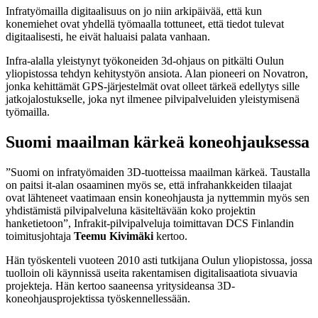
Infratyömailla digitaalisuus on jo niin arkipäivää, että kun
konemiehet ovat yhdellä työmaalla tottuneet, että tiedot tulevat
digitaalisesti, he eivät haluaisi palata vanhaan.
Infra-alalla yleistynyt työkoneiden 3d-ohjaus on pitkälti Oulun
yliopistossa tehdyn kehitystyön ansiota. Alan pioneeri on Novatron,
jonka kehittämät GPS-järjestelmät ovat olleet tärkeä edellytys sille
jatkojalostukselle, joka nyt ilmenee pilvipalveluiden yleistymisenä
työmailla.
Suomi maailman kärkeä koneohjauksessa
”Suomi on infratyömaiden 3D-tuotteissa maailman kärkeä. Taustalla
on paitsi it-alan osaaminen myös se, että infrahankkeiden tilaajat
ovat lähteneet vaatimaan ensin koneohjausta ja nyttemmin myös sen
yhdistämistä pilvipalveluna käsiteltävään koko projektin
hanketietoon”, Infrakit-pilvipalveluja toimittavan DCS Finlandin
toimitusjohtaja
Teemu Kivimäki
kertoo.
Hän työskenteli vuoteen 2010 asti tutkijana Oulun yliopistossa, jossa
tuolloin oli käynnissä useita rakentamisen digitalisaatiota sivuavia
projekteja. Hän kertoo saaneensa yritysideansa 3D-
koneohjausprojektissa työskennellessään.