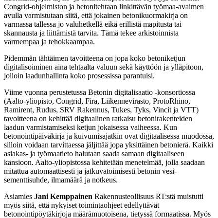
Congrid-ohjelmiston ja betonitehtaan linkittävän työmaa-avaimen
avulla varmistutaan siitä, että jokainen betonikuormakirja on
varmassa tallessa jo valuhetkellä eikä erillistä mapitusta tai
skannausta ja liittämistä tarvita. Tämä tekee arkistoinnista
varmempaa ja tehokkaampaa.
Pidemmän tähtäimen tavoitteena on jopa koko betoniketjun
digitalisoiminen aina tehtaalta valuun sekä käyttöön ja ylläpitoon,
jolloin laadunhallinta koko prosessissa parantuisi.
Viime vuonna perustetussa Betonin digitalisaatio -konsortiossa
(Aalto-yliopisto, Congrid, Fira, Liikennevirasto, ProtoRhino,
Ramirent, Rudus, SRV Rakennus, Tukes, Tyks, Vincit ja VTT)
tavoitteena on kehittää digitaalinen ratkaisu betonirakenteiden
laadun varmistamiseksi ketjun jokaisessa vaiheessa. Kun
betonointipäiväkirja ja kuivumisajatkin ovat digitaalisessa muodossa,
silloin voidaan tarvittaessa jäljittää jopa yksittäinen betonierä. Kaikki
asiakas- ja työmaatieto halutaan saada samaan digitaaliseen
kansioon. Aalto-yliopistossa kehitetään menetelmää, jolla saadaan
mitattua automaattisesti ja jatkuvatoimisesti betonin vesi-
sementtisuhde, ilmamäärä ja notkeus.
Asiamies
Jani Kemppainen
Rakennusteollisuus RT:stä muistutti
myös siitä, että nykyiset toimintaohjeet edellyttävät
betonointipöytäkirjoja määrämuotoisena, tietyssä formaatissa. Myös