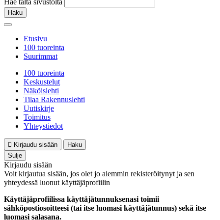
Hae tältä sivustolta
Haku
Etusivu
100 tuoreinta
Suurimmat
100 tuoreinta
Keskustelut
Näköislehti
Tilaa Rakennuslehti
Uutiskirje
Toimitus
Yhteystiedot
Kirjaudu sisään
Haku
Sulje
Kirjaudu sisään
Voit kirjautua sisään, jos olet jo aiemmin rekisteröitynyt ja sen
yhteydessä luonut käyttäjäprofiilin
Käyttäjäprofiilissa käyttäjätunnuksenasi toimii
sähköpostiosoitteesi (tai itse luomasi käyttäjätunnus) sekä itse
luomasi salasana.