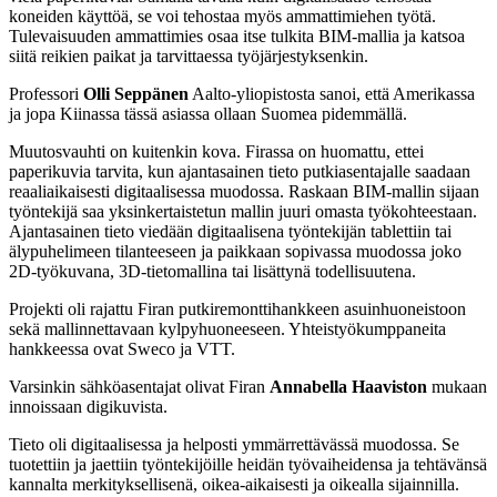
koneiden käyttöä, se voi tehostaa myös ammattimiehen työtä.
Tulevaisuuden ammattimies osaa itse tulkita BIM-mallia ja katsoa
siitä reikien paikat ja tarvittaessa työjärjestyksenkin.
Professori
Olli Seppänen
Aalto-yliopistosta sanoi, että Amerikassa
ja jopa Kiinassa tässä asiassa ollaan Suomea pidemmällä.
Muutosvauhti on kuitenkin kova. Firassa on huomattu, ettei
paperikuvia tarvita, kun ajantasainen tieto putkiasentajalle saadaan
reaaliaikaisesti digitaalisessa muodossa. Raskaan BIM-mallin sijaan
työntekijä saa yksinkertaistetun mallin juuri omasta työkohteestaan.
Ajantasainen tieto viedään digitaalisena työntekijän tablettiin tai
älypuhelimeen tilanteeseen ja paikkaan sopivassa muodossa joko
2D-työkuvana, 3D-tietomallina tai lisättynä todellisuutena.
Projekti oli rajattu Firan putkiremonttihankkeen asuinhuoneistoon
sekä mallinnettavaan kylpyhuoneeseen. Yhteistyökumppaneita
hankkeessa ovat Sweco ja VTT.
Varsinkin sähköasentajat olivat Firan
Annabella Haaviston
mukaan
innoissaan digikuvista.
Tieto oli digitaalisessa ja helposti ymmärrettävässä muodossa. Se
tuotettiin ja jaettiin työntekijöille heidän työvaiheidensa ja tehtävänsä
kannalta merkityksellisenä, oikea-aikaisesti ja oikealla sijainnilla.