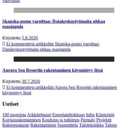
vahvistuu
Skanska-pomo varoittaa: Datakeskustyömaita uhkaa
osaajapula
Kirjoitettu
5.8.2026
Ei kommentteja
artikkeliin Skanska-pomo varoittaa:
Datakeskustyömaita uhkaa osaajapula
Aurora Sea Resortin rakentaminen käynnistyy Iissä
Kirjoitettu
30.7.2026
Ei kommentteja
artikkeliin Aurora Sea Resortin rakentaminen
käynnistyy Iissä
Uutiset
100 tuoreinta
Arkkitehtuuri
Energiatehokkuus
Infra
Kiinteistöt
Korjausrakentaminen
Koulutus ja tutkimus
Pientalo
Projektit
Rakennustuote
Rakentaminen
Suunnittelu
Talotekniikka
Talous