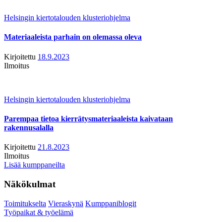
Helsingin kiertotalouden klusteriohjelma
Materiaaleista parhain on olemassa oleva
Kirjoitettu
18.9.2023
Ilmoitus
Helsingin kiertotalouden klusteriohjelma
Parempaa tietoa kierrätysmateriaaleista kaivataan
rakennusalalla
Kirjoitettu
21.8.2023
Ilmoitus
Lisää kumppaneilta
Näkökulmat
Toimitukselta
Vieraskynä
Kumppaniblogit
Työpaikat & työelämä