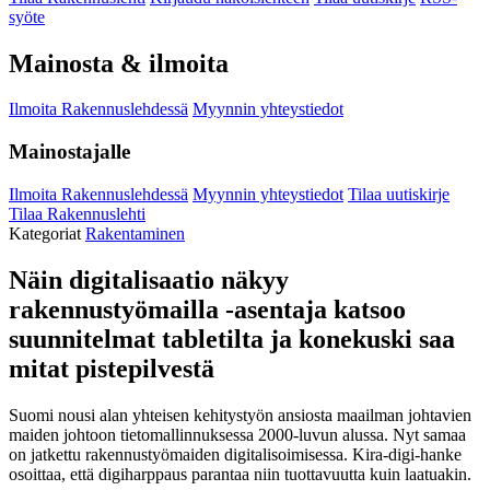
syöte
Mainosta & ilmoita
Ilmoita Rakennuslehdessä
Myynnin yhteystiedot
Mainostajalle
Ilmoita Rakennuslehdessä
Myynnin yhteystiedot
Tilaa uutiskirje
Tilaa Rakennuslehti
Kategoriat
Rakentaminen
Näin digitalisaatio näkyy
rakennustyömailla -asentaja katsoo
suunnitelmat tabletilta ja konekuski saa
mitat pistepilvestä
Suomi nousi alan yhteisen kehitystyön ansiosta maailman johtavien
maiden johtoon tietomallinnuksessa 2000-luvun alussa. Nyt samaa
on jatkettu rakennustyömaiden digitalisoimisessa. Kira-digi-hanke
osoittaa, että digiharppaus parantaa niin tuottavuutta kuin laatuakin.