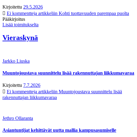
Kirjoitettu
29.5.2026
Ei kommentteja
artikkeliin Kohti tuottavuuden parempaa puolta
Pääkirjoitus
Lisää toimitukselta
Vieraskynä
Jarkko Liuska
Muuntojoustava suunnittelu lisää rakennuttajan liikkumavaraa
Kirjoitettu
7.7.2026
Ei kommentteja
artikkeliin Muuntojoustava suunnittelu lisää
rakennuttajan liikkumavaraa
Jethro Ollaranta
Asiantuntijat kehittävät uutta mallia kampusasumiselle