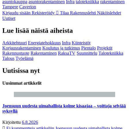
asuntokauppa
asuntorakentaminen
Infra
talotekniikka
rakentaminen
Tampere
Caverion
Kirjaudu sisään
Rekisteröidy
Tilaa Rakennuslehti
Näköislehdet
Uutiset
Lue lisää näistä aiheista
Arkkitehtuuri
Energiatehokkuus
Infra
Kiinteistöt
Korjausrakentaminen
Koulutus ja tutkimus
Pientalo
Projektit
Rakennustuote
Rakentaminen
RaksaTV
Suunnittelu
Talotekniikka
Talous
Työelämä
Uutisissa nyt
Uusimmat artikkelit
Joensuun uudesta uimahallista kolme kisaajaa – voittaja selviää
syksyllä
Kirjoitettu
6.8.2026
Ei kommentteja
artikkeliin Joensuun uudesta uimahallista kolme