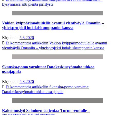
kysynnässä silti pientä piristystä
Vakion kylppärimoduuleille avautui vientiväylä Omaniin –
yhteisprojekti intialaiskumppanin kanssa
Kirjoitettu
5.8.2026
Ei kommentteja
artikkeliin Vakion kylppärimoduuleille avautui
vientiväylä Omaniin – yhteisprojekti intialaiskumppanin kanssa
Skanska-pomo varoittaa: Datakeskustyömaita uhkaa
osaajapula
Kirjoitettu
5.8.2026
Ei kommentteja
artikkeliin Skanska-pomo varoittaa:
Datakeskustyömaita uhkaa osaajapula
Rakennustyö Salminen laajentaa Turun seudulle –