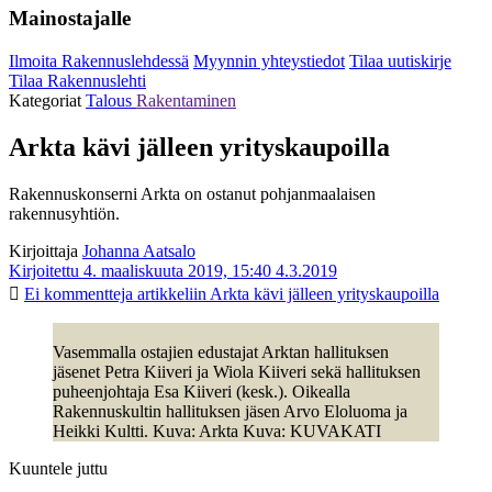
Mainostajalle
Ilmoita Rakennuslehdessä
Myynnin yhteystiedot
Tilaa uutiskirje
Tilaa Rakennuslehti
Kategoriat
Talous
Rakentaminen
Arkta kävi jälleen yrityskaupoilla
Rakennuskonserni Arkta on ostanut pohjanmaalaisen
rakennusyhtiön.
Kirjoittaja
Johanna Aatsalo
Kirjoitettu 4. maaliskuuta 2019, 15:40
4.3.2019
Ei kommentteja
artikkeliin Arkta kävi jälleen yrityskaupoilla
Vasemmalla ostajien edustajat Arktan hallituksen
jäsenet Petra Kiiveri ja Wiola Kiiveri sekä hallituksen
puheenjohtaja Esa Kiiveri (kesk.). Oikealla
Rakennuskultin hallituksen jäsen Arvo Eloluoma ja
Heikki Kultti. Kuva: Arkta Kuva: KUVAKATI
Kuuntele juttu