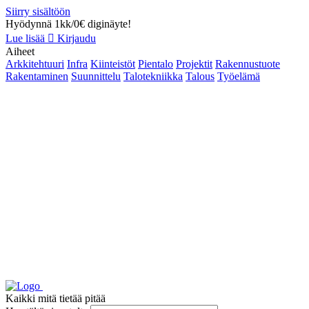
Siirry sisältöön
Hyödynnä 1kk/0€ diginäyte!
Lue lisää
Kirjaudu
Aiheet
Arkkitehtuuri
Infra
Kiinteistöt
Pientalo
Projektit
Rakennustuote
Rakentaminen
Suunnittelu
Talotekniikka
Talous
Työelämä
Kaikki mitä tietää pitää