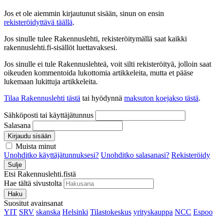
Jos et ole aiemmin kirjautunut sisään, sinun on ensin
rekisteröidyttävä täällä
.
Jos sinulle tulee Rakennuslehti, rekisteröitymällä saat kaikki
rakennuslehti.fi-sisällöt luettavaksesi.
Jos sinulle ei tule Rakennuslehteä, voit silti rekisteröityä, jolloin saat
oikeuden kommentoida lukottomia artikkeleita, mutta et pääse
lukemaan lukittuja artikkeleita.
Tilaa Rakennuslehti tästä
tai hyödynnä
maksuton koejakso tästä
.
Sähköposti tai käyttäjätunnus
Salasana
Kirjaudu sisään
Muista minut
Unohditko käyttäjätunnuksesi?
Unohditko salasanasi?
Rekisteröidy
Sulje
Etsi Rakennuslehti.fistä
Hae tältä sivustolta
Haku
Suositut avainsanat
YIT
SRV
skanska
Helsinki
Tilastokeskus
yrityskauppa
NCC
Espoo