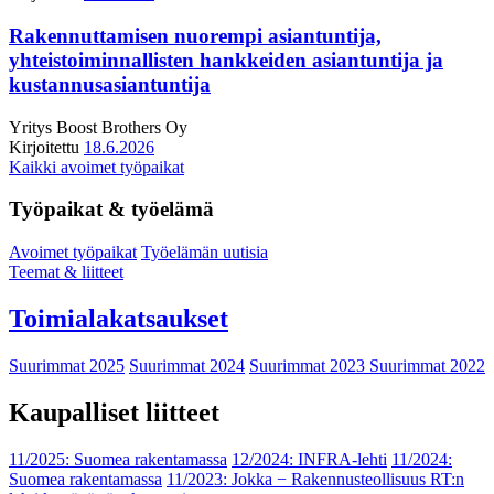
Rakennuttamisen nuorempi asiantuntija,
yhteistoiminnallisten hankkeiden asiantuntija ja
kustannusasiantuntija
Yritys
Boost Brothers Oy
Kirjoitettu
18.6.2026
Kaikki avoimet työpaikat
Työpaikat & työelämä
Avoimet työpaikat
Työelämän uutisia
Teemat & liitteet
Toimialakatsaukset
Suurimmat 2025
Suurimmat 2024
Suurimmat 2023
Suurimmat 2022
Kaupalliset liitteet
11/2025: Suomea rakentamassa
12/2024: INFRA-lehti
11/2024:
Suomea rakentamassa
11/2023: Jokka − Rakennusteollisuus RT:n