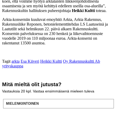
koen, että voimme hyötyä arktalaisten liikkeenjohdollisesta
osaamisesta ja sen myötä kehittyä edelleen useilla osa-alueilla”,
Rakennuskultin hallituksen puheenjohtaja
Heikki Kultti
toteaa.
Arkta-konserniin kuuluvat emoyhtiö Arkta, Arkta Rakennus,
Rakennusliike Reponen, betonielementtitehdas LS Laatuseinä ja
Laatutilit sekä helmikuun 22. päivä alkaen Rakennuskultti.
Konsernin palveluksessa on 230 henkeä ja liikevaihtoennuste
vuodelle 2019 on 110 miljoonaa euroa. Arkta-konserni on
rakentanut 13500 asuntoa.
Tagit
arkta
Esa Kiiveri
Heikki Kultti
Oy Rakennuskultti Ab
yrityskauppa
Mitä mieltä olit jutusta?
Vastauksia
20
kpl. Vastaa ensimmäisenä mieleen tuleva
MIELENKIINTOINEN