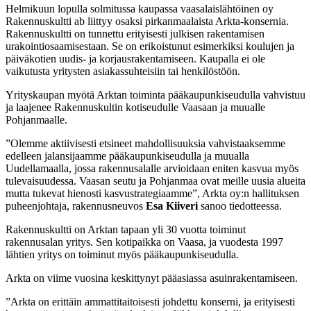
Helmikuun lopulla solmitussa kaupassa vaasalaislähtöinen oy
Rakennuskultti ab liittyy osaksi pirkanmaalaista Arkta-konsernia.
Rakennuskultti on tunnettu erityisesti julkisen rakentamisen
urakointiosaamisestaan. Se on erikoistunut esimerkiksi koulujen ja
päiväkotien uudis- ja korjausrakentamiseen. Kaupalla ei ole
vaikutusta yritysten asiakassuhteisiin tai henkilöstöön.
Yrityskaupan myötä Arktan toiminta pääkaupunkiseudulla vahvistuu
ja laajenee Rakennuskultin kotiseudulle Vaasaan ja muualle
Pohjanmaalle.
”Olemme aktiivisesti etsineet mahdollisuuksia vahvistaaksemme
edelleen jalansijaamme pääkaupunkiseudulla ja muualla
Uudellamaalla, jossa rakennusalalle arvioidaan eniten kasvua myös
tulevaisuudessa. Vaasan seutu ja Pohjanmaa ovat meille uusia alueita
mutta tukevat hienosti kasvustrategiaamme”, Arkta oy:n hallituksen
puheenjohtaja, rakennusneuvos
Esa Kiiveri
sanoo tiedotteessa.
Rakennuskultti on Arktan tapaan yli 30 vuotta toiminut
rakennusalan yritys. Sen kotipaikka on Vaasa, ja vuodesta 1997
lähtien yritys on toiminut myös pääkaupunkiseudulla.
Arkta on viime vuosina keskittynyt pääasiassa asuinrakentamiseen.
”Arkta on erittäin ammattitaitoisesti johdettu konserni, ja erityisesti