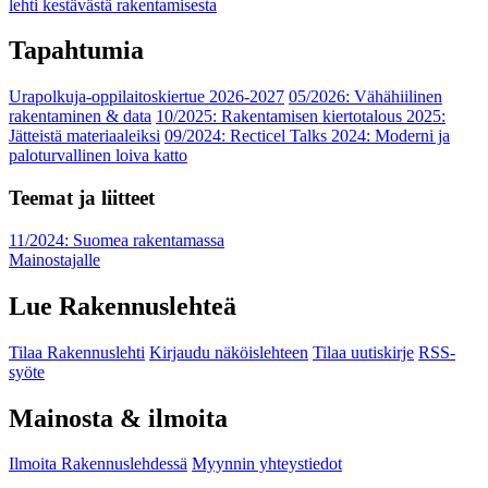
lehti kestävästä rakentamisesta
Tapahtumia
Urapolkuja-oppilaitoskiertue 2026-2027
05/2026: Vähähiilinen
rakentaminen & data
10/2025: Rakentamisen kiertotalous 2025:
Jätteistä materiaaleiksi
09/2024: Recticel Talks 2024: Moderni ja
paloturvallinen loiva katto
Teemat ja liitteet
11/2024: Suomea rakentamassa
Mainostajalle
Lue Rakennuslehteä
Tilaa Rakennuslehti
Kirjaudu näköislehteen
Tilaa uutiskirje
RSS-
syöte
Mainosta & ilmoita
Ilmoita Rakennuslehdessä
Myynnin yhteystiedot