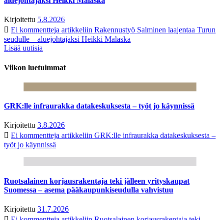
aluejohtajaksi Heikki Malaska
Kirjoitettu
5.8.2026
Ei kommentteja
artikkeliin Rakennustyö Salminen laajentaa Turun
seudulle – aluejohtajaksi Heikki Malaska
Lisää uutisia
Viikon luetuimmat
GRK:lle infraurakka datakeskuksesta – työt jo käynnissä
Kirjoitettu
3.8.2026
Ei kommentteja
artikkeliin GRK:lle infraurakka datakeskuksesta –
työt jo käynnissä
Ruotsalainen korjausrakentaja teki jälleen yrityskaupat
Suomessa – asema pääkaupunkiseudulla vahvistuu
Kirjoitettu
31.7.2026
Ei kommentteja
artikkeliin Ruotsalainen korjausrakentaja teki