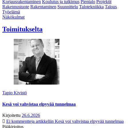
Korjausrakentaminen
Koulutus ja tutkimus
Pientalo
Projektit
Rakennustuote
Rakentaminen
Suunnittelu
Talotekniikka
Talous
Työelämä
Näkökulmat
Toimitukselta
Tapio Kivistö
Kesä voi vahvistaa elpyvää tunnelmaa
Kirjoitettu
26.6.2026
Ei kommentteja
artikkeliin Kesä voi vahvistaa elpyvää tunnelmaa
Pääkirjoitus