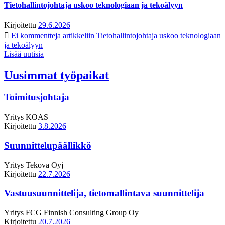
Tietohallintojohtaja uskoo teknologiaan ja tekoälyyn
Kirjoitettu
29.6.2026
Ei kommentteja
artikkeliin Tietohallintojohtaja uskoo teknologiaan
ja tekoälyyn
Lisää uutisia
Uusimmat työpaikat
Toimitusjohtaja
Yritys
KOAS
Kirjoitettu
3.8.2026
Suunnittelupäällikkö
Yritys
Tekova Oyj
Kirjoitettu
22.7.2026
Vastuusuunnittelija, tietomallintava suunnittelija
Yritys
FCG Finnish Consulting Group Oy
Kirjoitettu
20.7.2026