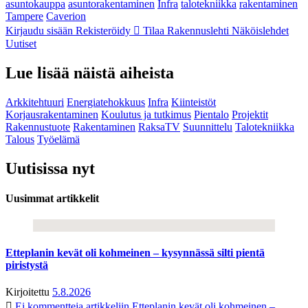
asuntokauppa
asuntorakentaminen
Infra
talotekniikka
rakentaminen
Tampere
Caverion
Kirjaudu sisään
Rekisteröidy
Tilaa Rakennuslehti
Näköislehdet
Uutiset
Lue lisää näistä aiheista
Arkkitehtuuri
Energiatehokkuus
Infra
Kiinteistöt
Korjausrakentaminen
Koulutus ja tutkimus
Pientalo
Projektit
Rakennustuote
Rakentaminen
RaksaTV
Suunnittelu
Talotekniikka
Talous
Työelämä
Uutisissa nyt
Uusimmat artikkelit
Etteplanin kevät oli kohmeinen – kysynnässä silti pientä
piristystä
Kirjoitettu
5.8.2026
Ei kommentteja
artikkeliin Etteplanin kevät oli kohmeinen –