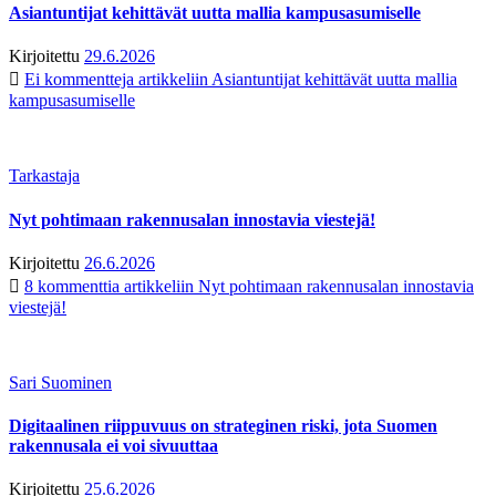
Asiantuntijat kehittävät uutta mallia kampusasumiselle
Kirjoitettu
29.6.2026
Ei kommentteja
artikkeliin Asiantuntijat kehittävät uutta mallia
kampusasumiselle
Tarkastaja
Nyt pohtimaan rakennusalan innostavia viestejä!
Kirjoitettu
26.6.2026
8 kommenttia
artikkeliin Nyt pohtimaan rakennusalan innostavia
viestejä!
Sari Suominen
Digitaalinen riippuvuus on strateginen riski, jota Suomen
rakennusala ei voi sivuuttaa
Kirjoitettu
25.6.2026