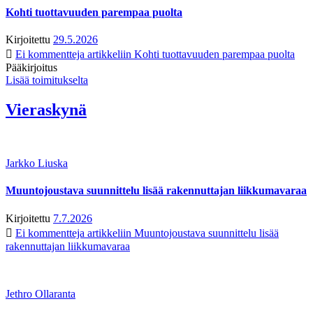
Kohti tuottavuuden parempaa puolta
Kirjoitettu
29.5.2026
Ei kommentteja
artikkeliin Kohti tuottavuuden parempaa puolta
Pääkirjoitus
Lisää toimitukselta
Vieraskynä
Jarkko Liuska
Muuntojoustava suunnittelu lisää rakennuttajan liikkumavaraa
Kirjoitettu
7.7.2026
Ei kommentteja
artikkeliin Muuntojoustava suunnittelu lisää
rakennuttajan liikkumavaraa
Jethro Ollaranta