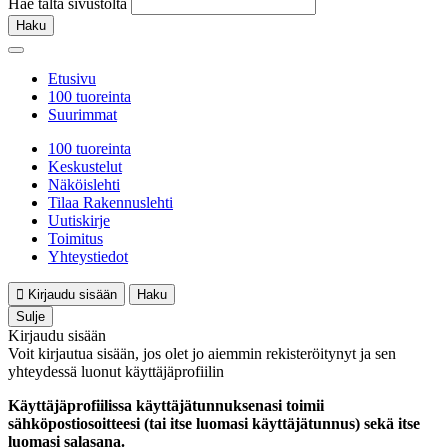
Hae tältä sivustolta
Haku
Etusivu
100 tuoreinta
Suurimmat
100 tuoreinta
Keskustelut
Näköislehti
Tilaa Rakennuslehti
Uutiskirje
Toimitus
Yhteystiedot
Kirjaudu sisään
Haku
Sulje
Kirjaudu sisään
Voit kirjautua sisään, jos olet jo aiemmin rekisteröitynyt ja sen
yhteydessä luonut käyttäjäprofiilin
Käyttäjäprofiilissa käyttäjätunnuksenasi toimii
sähköpostiosoitteesi (tai itse luomasi käyttäjätunnus) sekä itse
luomasi salasana.