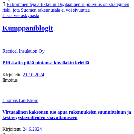
Ei kommentteja
artikkeliin Digitaalinen riippuvuus on strateginen
riski, jota Suomen rakennusala ei voi sivuuttaa
Lisää vieraskynästä
Kumppaniblogit
Recticel Insulation Oy
PIR-katto pitää pintansa kovillakin keleillä
Kirjoitettu
21.10.2024
Ilmoitus
Thomas Lindstrom
Virtuaalinen kaksonen tuo apua rakennuksien suunnitteluun ja
kestävyystavoitteiden saavuttamiseen
Kirjoitettu
24.6.2024