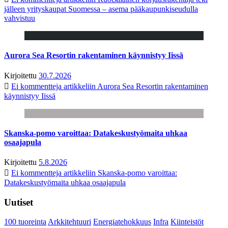
jälleen yrityskaupat Suomessa – asema pääkaupunkiseudulla
vahvistuu
Aurora Sea Resortin rakentaminen käynnistyy Iissä
Kirjoitettu
30.7.2026
Ei kommentteja
artikkeliin Aurora Sea Resortin rakentaminen
käynnistyy Iissä
Skanska-pomo varoittaa: Datakeskustyömaita uhkaa
osaajapula
Kirjoitettu
5.8.2026
Ei kommentteja
artikkeliin Skanska-pomo varoittaa:
Datakeskustyömaita uhkaa osaajapula
Uutiset
100 tuoreinta
Arkkitehtuuri
Energiatehokkuus
Infra
Kiinteistöt