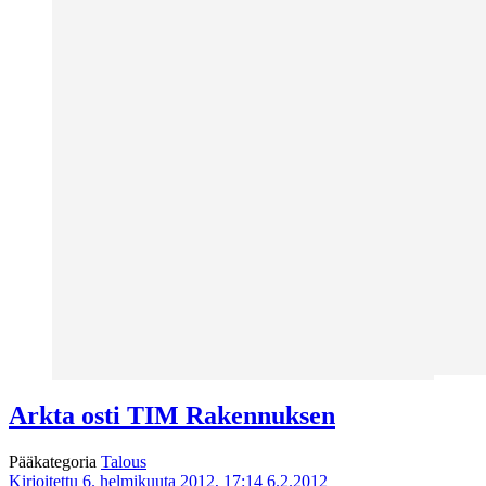
Arkta osti TIM Rakennuksen
Pääkategoria
Talous
Kirjoitettu 6. helmikuuta 2012, 17:14
6.2.2012