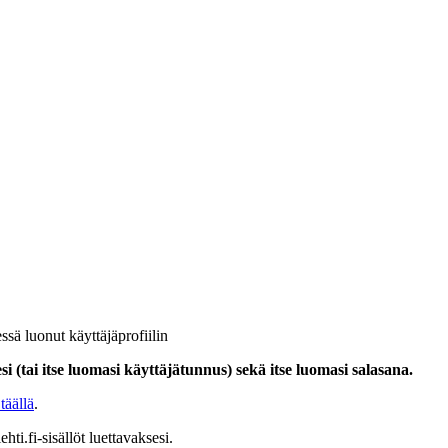
ssä luonut käyttäjäprofiilin
i (tai itse luomasi käyttäjätunnus) sekä itse luomasi salasana.
täällä
.
hti.fi-sisällöt luettavaksesi.