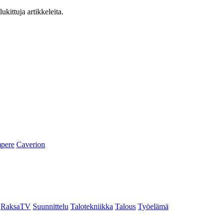
ukittuja artikkeleita.
pere
Caverion
RaksaTV
Suunnittelu
Talotekniikka
Talous
Työelämä