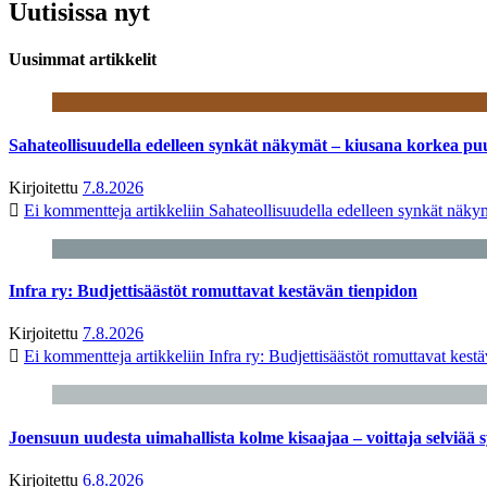
Uutisissa nyt
Uusimmat artikkelit
Sahateollisuudella edelleen synkät näkymät – kiusana korkea pu
Kirjoitettu
7.8.2026
Ei kommentteja
artikkeliin Sahateollisuudella edelleen synkät näk
Infra ry: Budjettisäästöt romuttavat kestävän tienpidon
Kirjoitettu
7.8.2026
Ei kommentteja
artikkeliin Infra ry: Budjettisäästöt romuttavat kest
Joensuun uudesta uimahallista kolme kisaajaa – voittaja selviää s
Kirjoitettu
6.8.2026