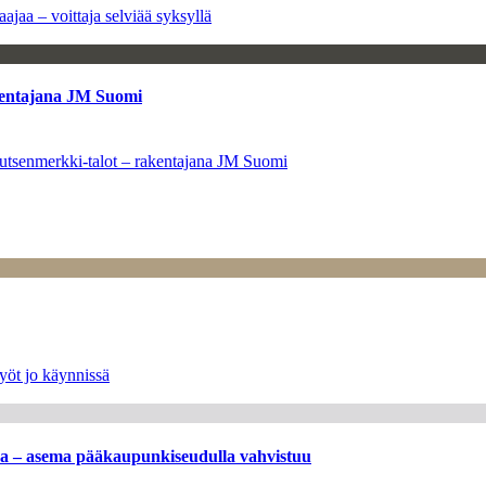
ajaa – voittaja selviää syksyllä
kentajana JM Suomi
utsenmerkki-talot – rakentajana JM Suomi
yöt jo käynnissä
ssa – asema pääkaupunkiseudulla vahvistuu