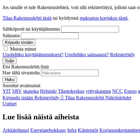
Jos sinulle ei tule Rakennuslehteä, voit silti rekisteröityä, jolloin sa
Tilaa Rakennuslehti tästä
tai hyödynnä
maksuton koejakso tästä
.
Sähköposti tai käyttäjätunnus
Salasana
Kirjaudu sisään
Muista minut
Unohditko käyttäjätunnuksesi?
Unohditko salasanasi?
Rekisteröidy
Sulje
Etsi Rakennuslehti.fistä
Hae tältä sivustolta
Haku
Suositut avainsanat
YIT
SRV
skanska
Helsinki
Tilastokeskus
yrityskauppa
NCC
Espoo
Kirjaudu sisään
Rekisteröidy
Tilaa Rakennuslehti
Näköislehdet
Uutiset
Lue lisää näistä aiheista
Arkkitehtuuri
Energiatehokkuus
Infra
Kiinteistöt
Korjausrakentamine