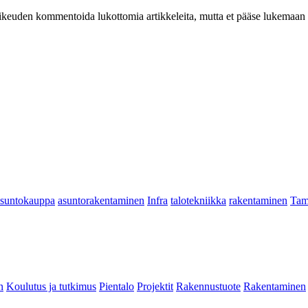
at oikeuden kommentoida lukottomia artikkeleita, mutta et pääse lukemaan l
asuntokauppa
asuntorakentaminen
Infra
talotekniikka
rakentaminen
Tam
n
Koulutus ja tutkimus
Pientalo
Projektit
Rakennustuote
Rakentaminen