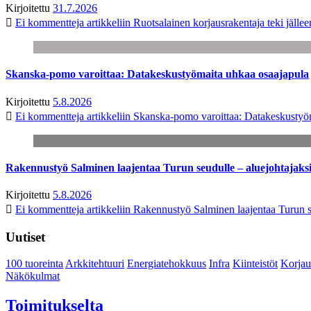
Kirjoitettu
31.7.2026
Ei kommentteja
artikkeliin Ruotsalainen korjausrakentaja teki jäl
Skanska-pomo varoittaa: Datakeskustyömaita uhkaa osaajapula
Kirjoitettu
5.8.2026
Ei kommentteja
artikkeliin Skanska-pomo varoittaa: Datakeskustyö
Rakennustyö Salminen laajentaa Turun seudulle – aluejohtajaks
Kirjoitettu
5.8.2026
Ei kommentteja
artikkeliin Rakennustyö Salminen laajentaa Turun s
Uutiset
100 tuoreinta
Arkkitehtuuri
Energiatehokkuus
Infra
Kiinteistöt
Korjau
Näkökulmat
Toimitukselta