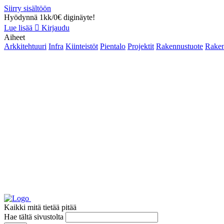
Siirry sisältöön
Hyödynnä 1kk/0€ diginäyte!
Lue lisää
Kirjaudu
Aiheet
Arkkitehtuuri
Infra
Kiinteistöt
Pientalo
Projektit
Rakennustuote
Raken
Kaikki mitä tietää pitää
Hae tältä sivustolta