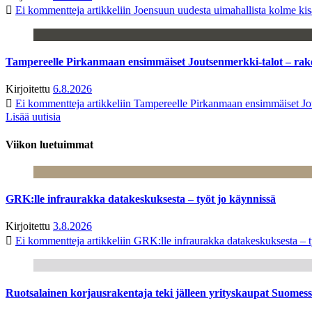
Ei kommentteja
artikkeliin Joensuun uudesta uimahallista kolme kisa
Tampereelle Pirkanmaan ensimmäiset Joutsenmerkki-talot – ra
Kirjoitettu
6.8.2026
Ei kommentteja
artikkeliin Tampereelle Pirkanmaan ensimmäiset Jo
Lisää uutisia
Viikon luetuimmat
GRK:lle infraurakka datakeskuksesta – työt jo käynnissä
Kirjoitettu
3.8.2026
Ei kommentteja
artikkeliin GRK:lle infraurakka datakeskuksesta – t
Ruotsalainen korjausrakentaja teki jälleen yrityskaupat Suome