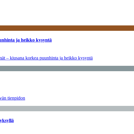
unhinta ja heikko kysyntä
ymät – kiusana korkea puunhinta ja heikko kysyntä
ävän tienpidon
yksyllä