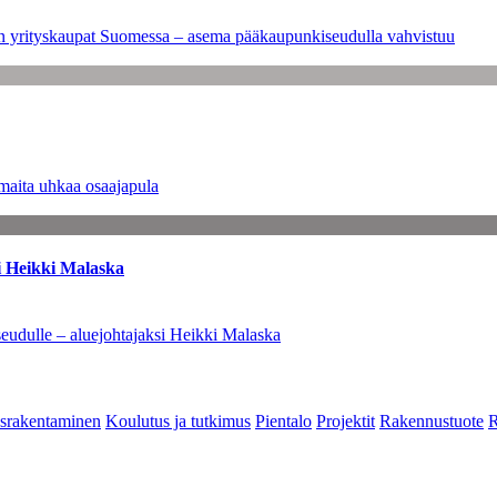
leen yrityskaupat Suomessa – asema pääkaupunkiseudulla vahvistuu
maita uhkaa osaajapula
i Heikki Malaska
eudulle – aluejohtajaksi Heikki Malaska
srakentaminen
Koulutus ja tutkimus
Pientalo
Projektit
Rakennustuote
R