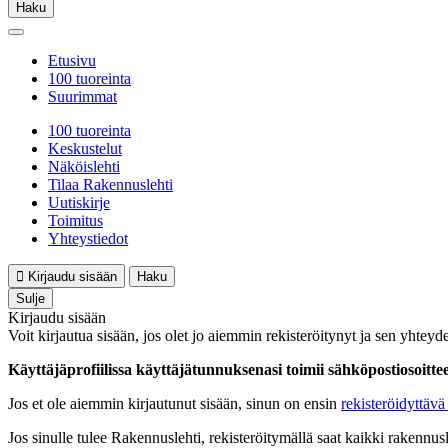
Haku
Etusivu
100 tuoreinta
Suurimmat
100 tuoreinta
Keskustelut
Näköislehti
Tilaa Rakennuslehti
Uutiskirje
Toimitus
Yhteystiedot
Kirjaudu sisään
Haku
Sulje
Kirjaudu sisään
Voit kirjautua sisään, jos olet jo aiemmin rekisteröitynyt ja sen yhteyde
Käyttäjäprofiilissa käyttäjätunnuksenasi toimii sähköpostiosoittees
Jos et ole aiemmin kirjautunut sisään, sinun on ensin
rekisteröidyttävä 
Jos sinulle tulee Rakennuslehti, rekisteröitymällä saat kaikki rakennusle