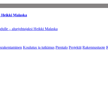
i Heikki Malaska
dulle – aluejohtajaksi Heikki Malaska
srakentaminen
Koulutus ja tutkimus
Pientalo
Projektit
Rakennustuote
R