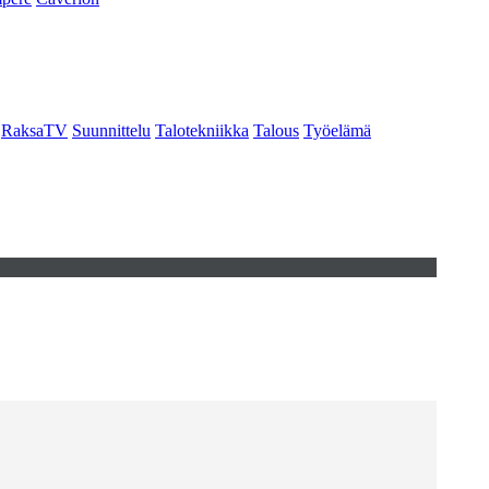
RaksaTV
Suunnittelu
Talotekniikka
Talous
Työelämä