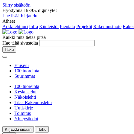
Siirry sisältöön
Hyödynnä 1kk/0€ diginäyte!
Lue lisää
Kirjaudu
Aiheet
Arkkitehtuuri
Infra
Kiinteistöt
Pientalo
Projektit
Rakennustuote
Raken
Kaikki mitä tietää pitää
Hae tältä sivustolta
Haku
Etusivu
100 tuoreinta
Suurimmat
100 tuoreinta
Keskustelut
Näköislehti
Tilaa Rakennuslehti
Uutiskirje
Toimitus
Yhteystiedot
Kirjaudu sisään
Haku