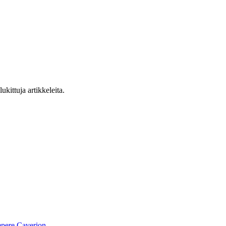
ukittuja artikkeleita.
pere
Caverion