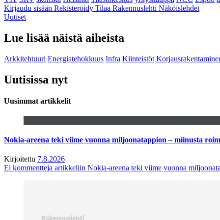
Kirjaudu sisään
Rekisteröidy
Tilaa Rakennuslehti
Näköislehdet
Uutiset
Lue lisää näistä aiheista
Arkkitehtuuri
Energiatehokkuus
Infra
Kiinteistöt
Korjausrakentamine
Uutisissa nyt
Uusimmat artikkelit
Nokia-areena teki viime vuonna miljoonatappion – miinusta ro
Kirjoitettu
7.8.2026
Ei kommentteja
artikkeliin Nokia-areena teki viime vuonna miljoona