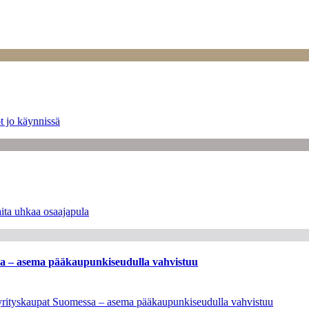
t jo käynnissä
ita uhkaa osaajapula
ssa – asema pääkaupunkiseudulla vahvistuu
en yrityskaupat Suomessa – asema pääkaupunkiseudulla vahvistuu