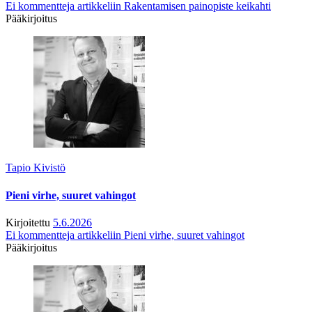
Ei kommentteja
artikkeliin Rakentamisen painopiste keikahti
Pääkirjoitus
Tapio Kivistö
Pieni virhe, suuret vahingot
Kirjoitettu
5.6.2026
Ei kommentteja
artikkeliin Pieni virhe, suuret vahingot
Pääkirjoitus