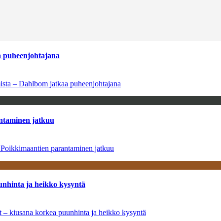
aa puheenjohtajana
amista – Dahlbom jatkaa puheenjohtajana
antaminen jatkuu
– Poikkimaantien parantaminen jatkuu
unhinta ja heikko kysyntä
ät – kiusana korkea puunhinta ja heikko kysyntä