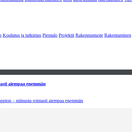
n
Koulutus ja tutkimus
Pientalo
Projektit
Rakennustuote
Rakentaminen
imasti aiempaa enemmän
tappion – miinusta roimasti aiempaa enemmän