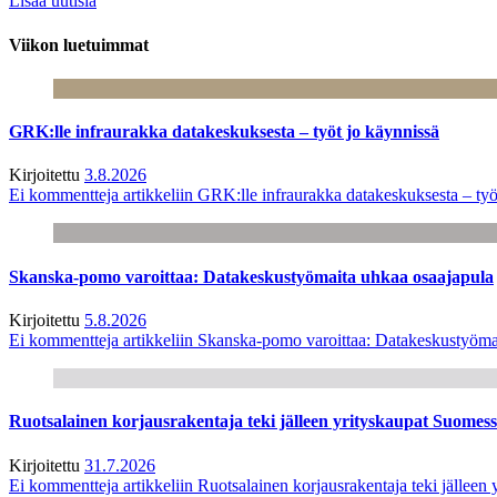
Lisää uutisia
Viikon luetuimmat
GRK:lle infraurakka datakeskuksesta – työt jo käynnissä
Kirjoitettu
3.8.2026
Ei kommentteja
artikkeliin GRK:lle infraurakka datakeskuksesta – työ
Skanska-pomo varoittaa: Datakeskustyömaita uhkaa osaajapula
Kirjoitettu
5.8.2026
Ei kommentteja
artikkeliin Skanska-pomo varoittaa: Datakeskustyöma
Ruotsalainen korjausrakentaja teki jälleen yrityskaupat Suome
Kirjoitettu
31.7.2026
Ei kommentteja
artikkeliin Ruotsalainen korjausrakentaja teki jälle