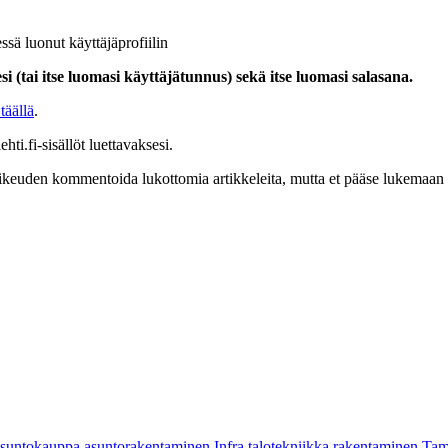
ssä luonut käyttäjäprofiilin
i (tai itse luomasi käyttäjätunnus) sekä itse luomasi salasana.
täällä
.
hti.fi-sisällöt luettavaksesi.
at oikeuden kommentoida lukottomia artikkeleita, mutta et pääse lukemaan l
asuntokauppa
asuntorakentaminen
Infra
talotekniikka
rakentaminen
Tam