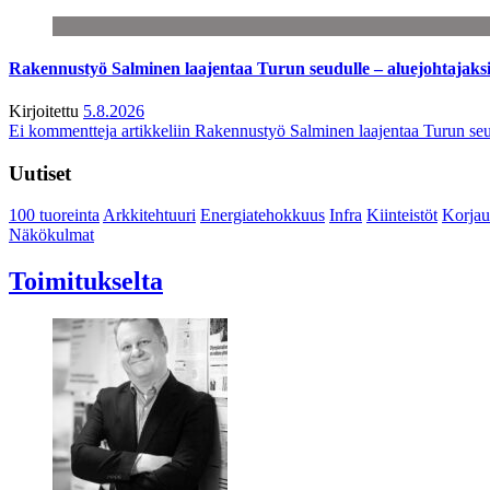
Rakennustyö Salminen laajentaa Turun seudulle – aluejohtajaks
Kirjoitettu
5.8.2026
Ei kommentteja
artikkeliin Rakennustyö Salminen laajentaa Turun seu
Uutiset
100 tuoreinta
Arkkitehtuuri
Energiatehokkuus
Infra
Kiinteistöt
Korjau
Näkökulmat
Toimitukselta