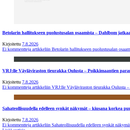
Betolarin hallitukseen puolustusalan osaamista – Dahlbom jatk
Kirjoitettu
7.8.2026
Ei kommentteja
artikkeliin Betolarin hallitukseen puolustusalan osa
VRJ:lle Väyläviraston tieurakka Oulusta – Poikkimaantien par
Kirjoitettu
7.8.2026
Ei kommentteja
artikkeliin VRJ:lle Väyläviraston tieurakka Oulusta 
Sahateollisuudella edelleen synkät näkymät – kiusana korkea pu
Kirjoitettu
7.8.2026
Ei kommentteja
artikkeliin Sahateollisuudella edelleen synkät näkym