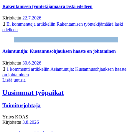
Rakentamisen työntekijämäärä laski edelleen
Kirjoitettu
22.7.2026
Ei kommentteja
artikkeliin Rakentamisen työntekijämäärä laski
edelleen
Asiantuntija: Kustannusohjauksen haaste on johtaminen
Kirjoitettu
30.6.2026
1 kommentti
artikkeliin Asiantuntija: Kustannusohjauksen haaste
on johtaminen
Lisää uutisia
Uusimmat työpaikat
Toimitusjohtaja
Yritys
KOAS
Kirjoitettu
3.8.2026