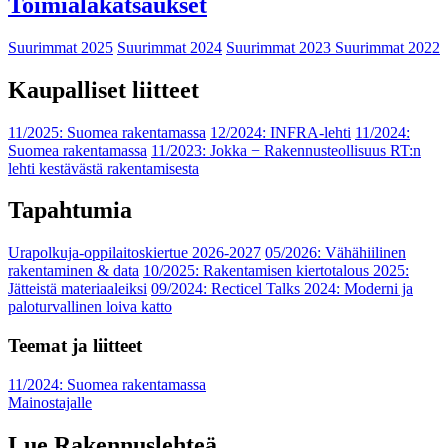
Toimialakatsaukset
Suurimmat 2025
Suurimmat 2024
Suurimmat 2023
Suurimmat 2022
Kaupalliset liitteet
11/2025: Suomea rakentamassa
12/2024: INFRA-lehti
11/2024:
Suomea rakentamassa
11/2023: Jokka − Rakennusteollisuus RT:n
lehti kestävästä rakentamisesta
Tapahtumia
Urapolkuja-oppilaitoskiertue 2026-2027
05/2026: Vähähiilinen
rakentaminen & data
10/2025: Rakentamisen kiertotalous 2025:
Jätteistä materiaaleiksi
09/2024: Recticel Talks 2024: Moderni ja
paloturvallinen loiva katto
Teemat ja liitteet
11/2024: Suomea rakentamassa
Mainostajalle
Lue Rakennuslehteä