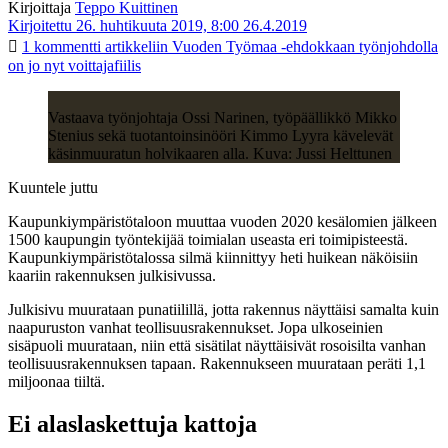
Kirjoittaja
Teppo Kuittinen
Kirjoitettu 26. huhtikuuta 2019, 8:00
26.4.2019
1 kommentti
artikkeliin Vuoden Työmaa -ehdokkaan työnjohdolla
on jo nyt voittajafiilis
Vastaava työnjohtaja Ossi Narinen, työpäällikkö Mikko
Stenius sekä tuotantoinsinööri Kimmo Lyyra kävelevät
käsinmuuratun holvikaaren alla. Kuva: Jussi Helttunen
Kuuntele juttu
Kaupunkiympäristötaloon muuttaa vuoden 2020 kesälomien jälkeen
1500 kaupungin työntekijää toimialan useasta eri toimipisteestä.
Kaupunkiympäristötalossa silmä kiinnittyy heti huikean näköisiin
kaariin rakennuksen julkisivussa.
Julkisivu muurataan punatiilillä, jotta rakennus näyttäisi samalta kuin
naapuruston vanhat teollisuusrakennukset. Jopa ulkoseinien
sisäpuoli muurataan, niin että sisätilat näyttäisivät rosoisilta vanhan
teollisuusrakennuksen tapaan. Rakennukseen muurataan peräti 1,1
miljoonaa tiiltä.
Ei alaslaskettuja kattoja