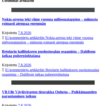
Uusimmat artikkelit
Nokia-areena teki viime vuonna miljoonatappion – miinusta
roimasti aiempaa enemmän
Kirjoitettu
7.8.2026
Ei kommentteja
artikkeliin Nokia-areena teki viime vuonna
miljoonatappion – miinusta roimasti aiempaa enemmän
Betolarin hallitukseen puolustusalan osaamista – Dahlbom
jatkaa puheenjohtajana
Kirjoitettu
7.8.2026
Ei kommentteja
artikkeliin Betolarin hallitukseen puolustusalan
osaamista – Dahlbom jatkaa puheenjohtajana
VRJ:lle Väyläviraston tieurakka Oulusta – Poikkimaantien
parantaminen jatkuu
Kirjoitettu
7.8.2026