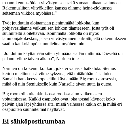
maanrakennustöiden viivästymisen sekä samaan aikaan sattuneen
Rakennusliiton ylityökiellon kanssa olimme heinä-elokuussa
seitsemän viikkoa myöhässä.”
Työt jouduttiin aloittamaan pienimmältä lohkolta, kun
pohjavesitilanne vaikutti sen lohkon tilanteeseen, josta työt oli
suunniteltu aloitettavan. Isoimmalla lohkolla oli myös
lämmönjakokeskus, ja sen viivästyminen tarkoitti, että rakennukseen
saatiin kaukolämpö suunniteltua myöhemmin.
”Jouduttiin käyttämään sitten ylimääräisiä lämmittimiä. Dieseliä on
palanut viime talven aikana”, Narinen toteaa.
Narinen on kokenut konkari, joka ei vähästä hätkähdä. Stenius
kertoo miettineensä viime syksynä, että mitäköhän tästä tulee.
Samalla hankkeessa opeteltiin käyttämään Big room -prosessia,
mikä oli niin Steniukselle kuin Nariselle aivan uutta ja outoa.
Big room oli kuitenkin isossa roolissa alun vaikeuksien
voittamisessa. Kaikki osapuolet ovat joka torstai käyneet koko
päivän ajan läpi yhdessä sitä, missä vaiheessa kukin on ja miltä eri
osapuolten suunnitelmat näyttävät.
Ei sähköpostirumbaa