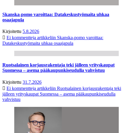
Skanska-pomo varoittaa: Datakeskustyömaita uhkaa
osaajapula
Kirjoitettu
5.8.2026
Ei kommentteja
artikkeliin Skanska-pomo varoittaa:
Datakeskustyömaita uhkaa osaajapula
Ruotsalainen korjausrakentaja teki jälleen yrityskaupat
Suomessa – asema pääkaupunkiseudulla vahvistuu
Kirjoitettu
31.7.2026
Ei kommentteja
artikkeliin Ruotsalainen korjausrakentaja teki
jälleen yrityskaupat Suomessa – asema pääkaupunkiseudulla
vahvistuu