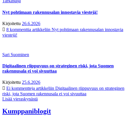
Tarkastaja
Nyt pohtimaan rakennusalan innostavia viestejä!
Kirjoitettu
26.6.2026
8 kommenttia
artikkeliin Nyt pohtimaan rakennusalan innostavia
viestejä!
Sari Suominen
Digitaalinen riippuvuus on strateginen riski, jota Suomen
rakennusala ei voi sivuuttaa
Kirjoitettu
25.6.2026
Ei kommentteja
artikkeliin Digitaalinen riippuvuus on strateginen
riski, jota Suomen rakennusala ei voi sivuuttaa
Lisää vieraskynästä
Kumppaniblogit