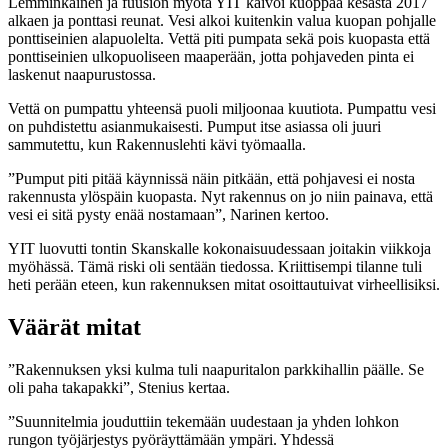
Lemminkäinen ja fuusion myötä YIT kaivoi kuoppaa kesästä 2017
alkaen ja ponttasi reunat. Vesi alkoi kuitenkin valua kuopan pohjalle
ponttiseinien alapuolelta. Vettä piti pumpata sekä pois kuopasta että
ponttiseinien ulkopuoliseen maaperään, jotta pohjaveden pinta ei
laskenut naapurustossa.
Vettä on pumpattu yhteensä puoli miljoonaa kuutiota. Pumpattu vesi
on puhdistettu asianmukaisesti. Pumput itse asiassa oli juuri
sammutettu, kun Rakennuslehti kävi työmaalla.
”Pumput piti pitää käynnissä näin pitkään, että pohjavesi ei nosta
rakennusta ylöspäin kuopasta. Nyt rakennus on jo niin painava, että
vesi ei sitä pysty enää nostamaan”, Narinen kertoo.
YIT luovutti tontin Skanskalle kokonaisuudessaan joitakin viikkoja
myöhässä. Tämä riski oli sentään tiedossa. Kriittisempi tilanne tuli
heti perään eteen, kun rakennuksen mitat osoittautuivat virheellisiksi.
Väärät mitat
”Rakennuksen yksi kulma tuli naapuritalon parkkihallin päälle. Se
oli paha takapakki”, Stenius kertaa.
”Suunnitelmia jouduttiin tekemään uudestaan ja yhden lohkon
rungon työjärjestys pyöräyttämään ympäri. Yhdessä