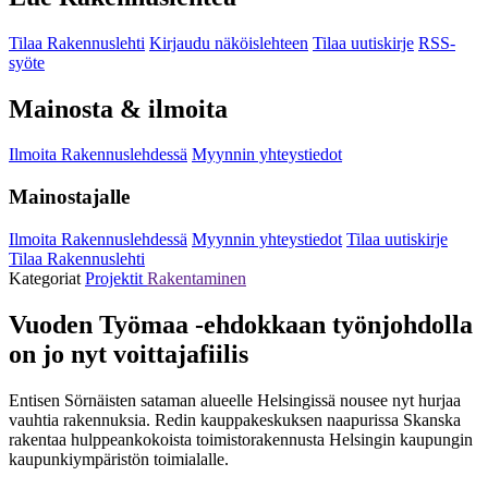
Tilaa Rakennuslehti
Kirjaudu näköislehteen
Tilaa uutiskirje
RSS-
syöte
Mainosta & ilmoita
Ilmoita Rakennuslehdessä
Myynnin yhteystiedot
Mainostajalle
Ilmoita Rakennuslehdessä
Myynnin yhteystiedot
Tilaa uutiskirje
Tilaa Rakennuslehti
Kategoriat
Projektit
Rakentaminen
Vuoden Työmaa -ehdokkaan työnjohdolla
on jo nyt voittajafiilis
Entisen Sörnäisten sataman alueelle Helsingissä nousee nyt hurjaa
vauhtia rakennuksia. Redin kauppakeskuksen naapurissa Skanska
rakentaa hulppeankokoista toimistorakennusta Helsingin kaupungin
kaupunkiympäristön toimialalle.