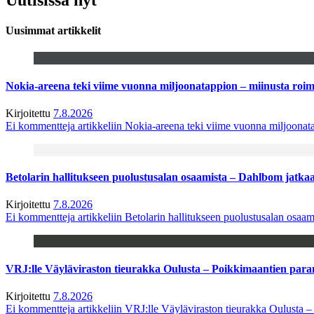
Uusimmat artikkelit
Nokia-areena teki viime vuonna miljoonatappion – miinusta ro
Kirjoitettu
7.8.2026
Ei kommentteja
artikkeliin Nokia-areena teki viime vuonna miljoona
Betolarin hallitukseen puolustusalan osaamista – Dahlbom jatk
Kirjoitettu
7.8.2026
Ei kommentteja
artikkeliin Betolarin hallitukseen puolustusalan osa
VRJ:lle Väyläviraston tieurakka Oulusta – Poikkimaantien par
Kirjoitettu
7.8.2026
Ei kommentteja
artikkeliin VRJ:lle Väyläviraston tieurakka Oulusta 