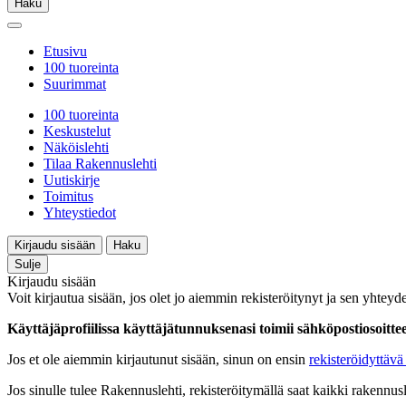
Haku
Etusivu
100 tuoreinta
Suurimmat
100 tuoreinta
Keskustelut
Näköislehti
Tilaa Rakennuslehti
Uutiskirje
Toimitus
Yhteystiedot
Kirjaudu sisään
Haku
Sulje
Kirjaudu sisään
Voit kirjautua sisään, jos olet jo aiemmin rekisteröitynyt ja sen yhteyde
Käyttäjäprofiilissa käyttäjätunnuksenasi toimii sähköpostiosoittees
Jos et ole aiemmin kirjautunut sisään, sinun on ensin
rekisteröidyttävä 
Jos sinulle tulee Rakennuslehti, rekisteröitymällä saat kaikki rakennusle