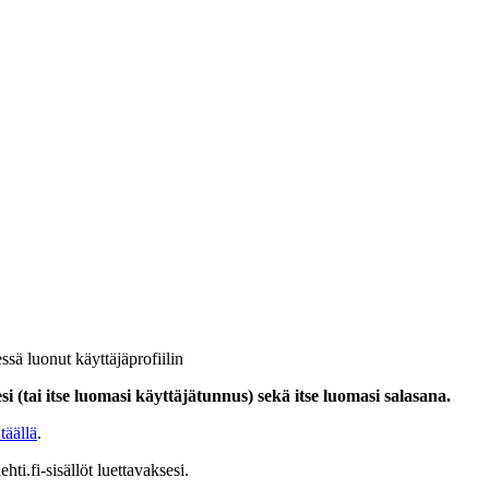
ssä luonut käyttäjäprofiilin
i (tai itse luomasi käyttäjätunnus) sekä itse luomasi salasana.
täällä
.
hti.fi-sisällöt luettavaksesi.