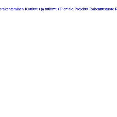
srakentaminen
Koulutus ja tutkimus
Pientalo
Projektit
Rakennustuote
R