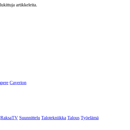
ukittuja artikkeleita.
pere
Caverion
RaksaTV
Suunnittelu
Talotekniikka
Talous
Työelämä