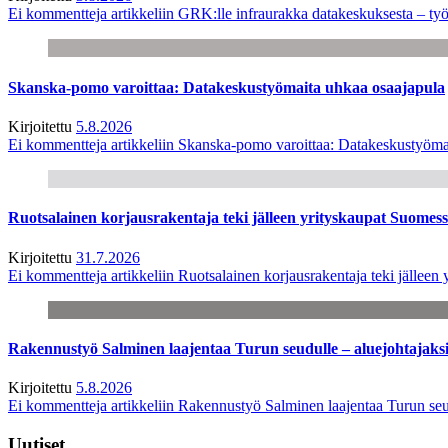
Ei kommentteja
artikkeliin GRK:lle infraurakka datakeskuksesta – työ
Skanska-pomo varoittaa: Datakeskustyömaita uhkaa osaajapula
Kirjoitettu
5.8.2026
Ei kommentteja
artikkeliin Skanska-pomo varoittaa: Datakeskustyöma
Ruotsalainen korjausrakentaja teki jälleen yrityskaupat Suome
Kirjoitettu
31.7.2026
Ei kommentteja
artikkeliin Ruotsalainen korjausrakentaja teki jälle
Rakennustyö Salminen laajentaa Turun seudulle – aluejohtajaks
Kirjoitettu
5.8.2026
Ei kommentteja
artikkeliin Rakennustyö Salminen laajentaa Turun seu
Uutiset