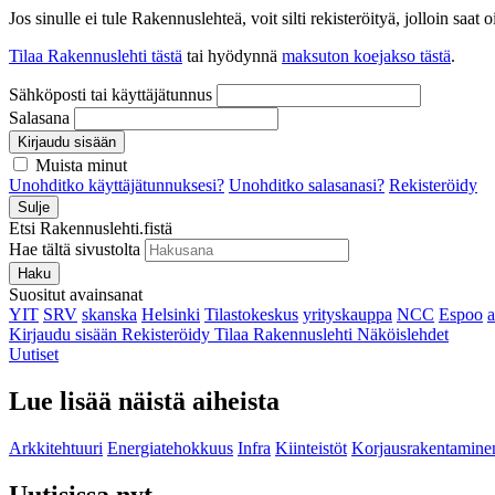
Jos sinulle ei tule Rakennuslehteä, voit silti rekisteröityä, jolloin sa
Tilaa Rakennuslehti tästä
tai hyödynnä
maksuton koejakso tästä
.
Sähköposti tai käyttäjätunnus
Salasana
Kirjaudu sisään
Muista minut
Unohditko käyttäjätunnuksesi?
Unohditko salasanasi?
Rekisteröidy
Sulje
Etsi Rakennuslehti.fistä
Hae tältä sivustolta
Haku
Suositut avainsanat
YIT
SRV
skanska
Helsinki
Tilastokeskus
yrityskauppa
NCC
Espoo
Kirjaudu sisään
Rekisteröidy
Tilaa Rakennuslehti
Näköislehdet
Uutiset
Lue lisää näistä aiheista
Arkkitehtuuri
Energiatehokkuus
Infra
Kiinteistöt
Korjausrakentamine
Uutisissa nyt