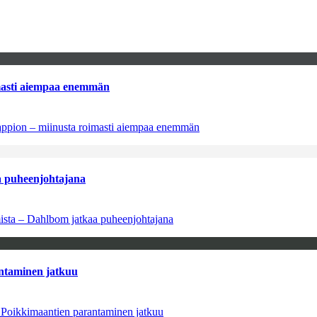
imasti aiempaa enemmän
tappion – miinusta roimasti aiempaa enemmän
aa puheenjohtajana
amista – Dahlbom jatkaa puheenjohtajana
antaminen jatkuu
– Poikkimaantien parantaminen jatkuu