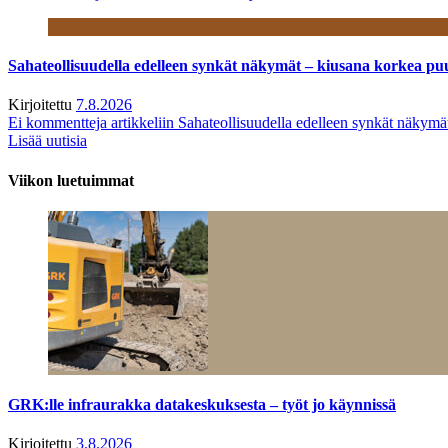
Sahateollisuudella edelleen synkät näkymät – kiusana korkea pu
Kirjoitettu
7.8.2026
Ei kommentteja
artikkeliin Sahateollisuudella edelleen synkät näkym
Lisää uutisia
Viikon luetuimmat
GRK:lle infraurakka datakeskuksesta – työt jo käynnissä
Kirjoitettu
3.8.2026