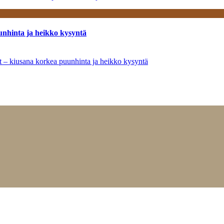
unhinta ja heikko kysyntä
ät – kiusana korkea puunhinta ja heikko kysyntä