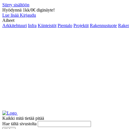
Siirry sisältöön
Hyödynnä 1kk/0€ diginäyte!
Lue lisää
Kirjaudu
Aiheet
Arkkitehtuuri
Infra
Kiinteistöt
Pientalo
Projektit
Rakennustuote
Raken
Kaikki mitä tietää pitää
Hae tältä sivustolta