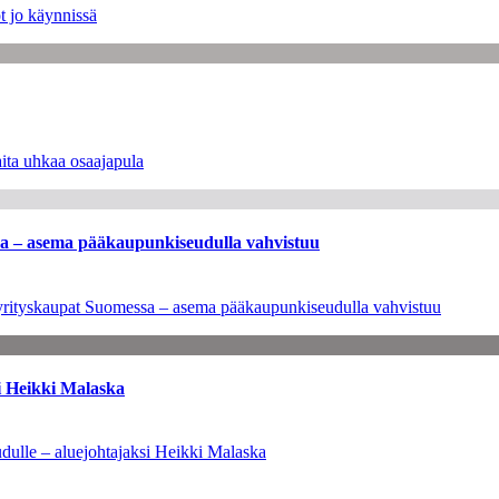
t jo käynnissä
ita uhkaa osaajapula
ssa – asema pääkaupunkiseudulla vahvistuu
en yrityskaupat Suomessa – asema pääkaupunkiseudulla vahvistuu
i Heikki Malaska
dulle – aluejohtajaksi Heikki Malaska