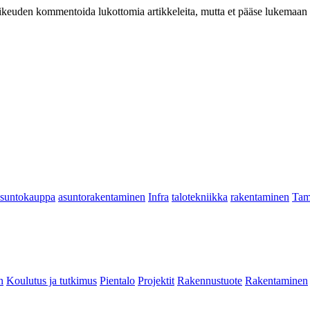
at oikeuden kommentoida lukottomia artikkeleita, mutta et pääse lukemaan l
asuntokauppa
asuntorakentaminen
Infra
talotekniikka
rakentaminen
Tam
n
Koulutus ja tutkimus
Pientalo
Projektit
Rakennustuote
Rakentaminen